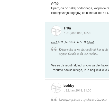
@Tr0n
Upam, da bo nekaj podobnega, kot pri delnica
izpolnjevanja pogojev) pa bi morali biti na 
Tr0n
::
22. jan 2018, 15:20
aaa1
je
22. jan 2018 ob 14:57
izjavil
:
Kripto valut se ne da regulirati, kar se da
crypto. Ostalo se da vse zaobiti...
Vse se da regulirat, tudi crypto valute (kako 
Trenutno pac se ni tega, in je bolj wild wild w
bobby
::
22. jan 2018, 21:00
kot največji balon v zgodovini človeštva