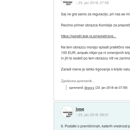
::
23. jan 2018, 07:58
Saj ne gre samo za regulacijo, pri nas se mi 
Recimo primer obrazca Komisije za preprečevan
https://registri.kpk-rs.si/registri/pre...
Na tem obrazcu morajo vpisati praktično vse
100 EUR, ampak nikjer pa ni omenjenih kript
in jih to sodeč po tem obrazcu niti ne zanim
Zaradi mene je lahko trgovanje s kripto val
Zgodovina sprememb…
spremenil:
dronyx
(
23. jan 2018 ob 07:59
)
jype
::
23. jan 2018, 08:01
6. Podatki o premičninah, katerih vrednost