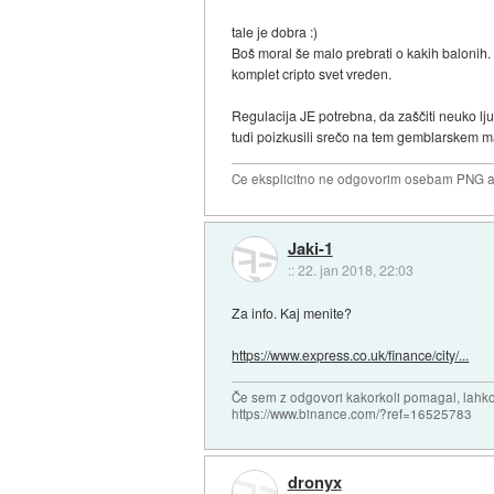
tale je dobra :)
Boš moral še malo prebrati o kakih balonih.
komplet cripto svet vreden.
Regulacija JE potrebna, da zaščiti neuko ljud
tudi poizkusili srečo na tem gemblarskem ma
Ce eksplicitno ne odgovorim osebam PNG ali
Jaki-1
::
22. jan 2018, 22:03
Za info. Kaj menite?
https://www.express.co.uk/finance/city/...
Če sem z odgovori kakorkoli pomagal, lahko 
https://www.binance.com/?ref=16525783
dronyx