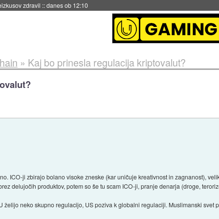
naslednji dve leti
::
danes ob 11:37
chain
»
Kaj bo prinesla regulacija kriptovalut?
tovalut?
ujno. ICO-ji zbirajo bolano visoke zneske (kar uničuje kreativnost in zagnanost), velik
, brez delujočih produktov, potem so še tu scam ICO-ji, pranje denarja (droge, teror
 želijo neko skupno regulacijo, US poziva k globalni regulaciji. Muslimanski svet pr