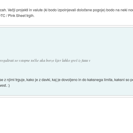
h. Večji projekti in valute (ki bodo izpolnjevali določene pogoje) bodo na neki norm
OTC / Pink Sheet trgih.
 regulirati so vstopne točke aka borze kjer lahko greš iz fiata v
se z njimi trguje, kako je z davki, kaj je dovoljeno in do kaksnega limita, kaksni so po
est. :)