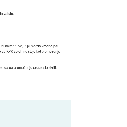
to valute.
tni meter njive, ki je morda vredna par
 to za KPK sploh ne šteje kot premoženje
se da pa premoženje preprosto skriti.