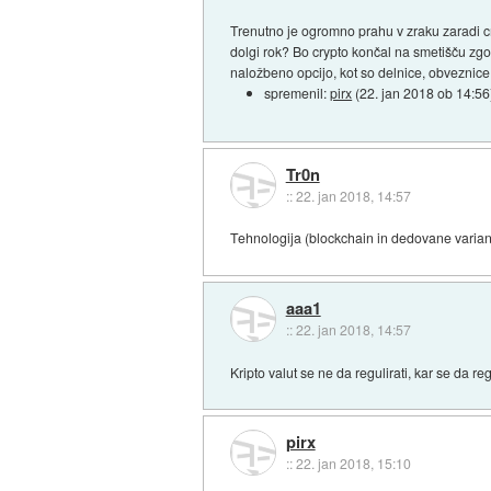
Trenutno je ogromno prahu v zraku zaradi crypt
dolgi rok? Bo crypto končal na smetišču zgo
naložbeno opcijo, kot so delnice, obveznice, 
spremenil:
pirx
(
22. jan 2018 ob 14:56
Tr0n
::
22. jan 2018, 14:57
Tehnologija (blockchain in dedovane variante
aaa1
::
22. jan 2018, 14:57
Kripto valut se ne da regulirati, kar se da re
pirx
::
22. jan 2018, 15:10