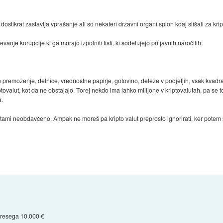
dostikrat zastavlja vprašanje ali so nekateri državni organi sploh kdaj slišali za krip
je korupcije ki ga morajo izpolniti tisti, ki sodelujejo pri javnih naročilih:
 premoženje, delnice, vrednostne papirje, gotovino, deleže v podjetjih, vsak kvadra
ovalut, kot da ne obstajajo. Torej nekdo ima lahko milijone v kriptovalutah, pa se
a.
utami neobdavčeno. Ampak ne moreš pa kripto valut preprosto ignorirati, ker potem 
 presega 10.000 €