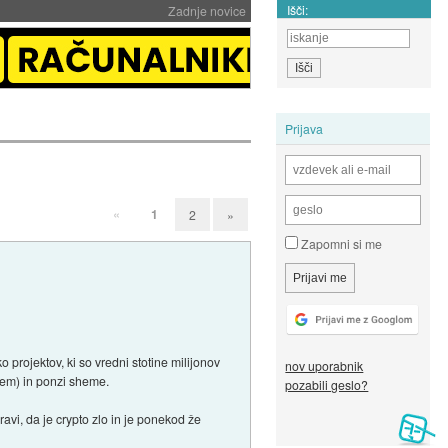
Išči:
Zadnje novice
Prijava
«
1
2
»
Zapomni si me
o projektov, ki so vredni stotine milijonov
nov uporabnik
izem) in ponzi sheme.
pozabili geslo?
avi, da je crypto zlo in je ponekod že