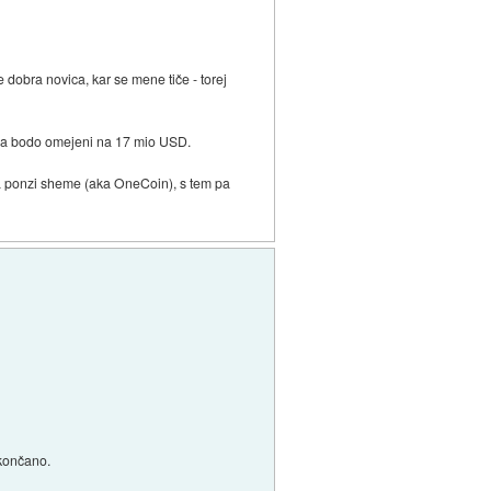
 dobra novica, kar se mene tiče - torej
i pa bodo omejeni na 17 mio USD.
 na ponzi sheme (aka OneCoin), s tem pa
 končano.