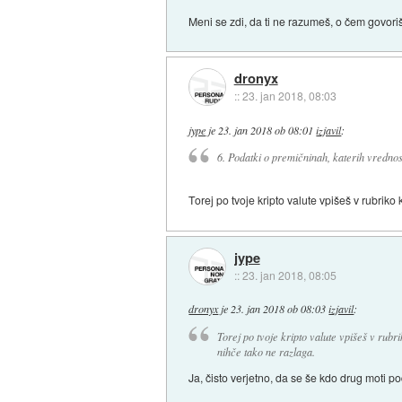
Meni se zdi, da ti ne razumeš, o čem govori
dronyx
::
23. jan 2018, 08:03
jype
je
23. jan 2018 ob 08:01
izjavil
:
6. Podatki o premičninah, katerih vredno
Torej po tvoje kripto valute vpišeš v rubriko
jype
::
23. jan 2018, 08:05
dronyx
je
23. jan 2018 ob 08:03
izjavil
:
Torej po tvoje kripto valute vpišeš v rubri
nihče tako ne razlaga.
Ja, čisto verjetno, da se še kdo drug moti p