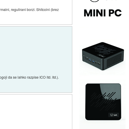
alni, regulirani borzi. Shitcoini (brez
goji da se lahko razpise ICO itd. itd.).