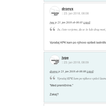
dronyx
::
23. jan 2018, 08:08
jype
je
23. jan 2018 ob 08:05
izjavil
:
Ja, čisto verjetno, da se še kdo drug moti
Vprašaj KPK kam po njihovo vpišeš lastništvo
jype
::
23. jan 2018, 08:09
dronyx
je
23. jan 2018 ob 08:08
izjavil
:
Vprašaj KPK kam po njihovo vpišeš lastništ
"Med premičnine."
Zakaj?