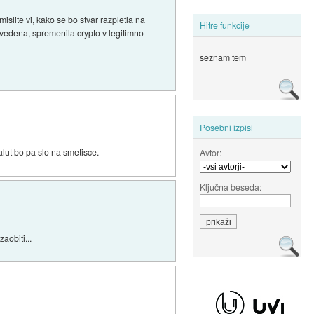
mislite vi, kako se bo stvar razpletla na
Hitre funkcije
izvedena, spremenila crypto v legitimno
seznam tem
Posebni izpisi
alut bo pa slo na smetisce.
Avtor:
Ključna beseda:
aobiti...