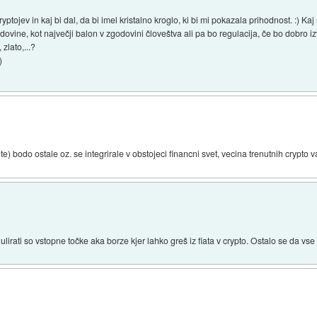
ojev in kaj bi dal, da bi imel kristalno kroglo, ki bi mi pokazala prihodnost. :) Kaj 
dovine, kot največji balon v zgodovini človeštva ali pa bo regulacija, če bo dobro 
zlato,...?
)
) bodo ostale oz. se integrirale v obstojeci financni svet, vecina trenutnih crypto v
gulirati so vstopne točke aka borze kjer lahko greš iz fiata v crypto. Ostalo se da vse z