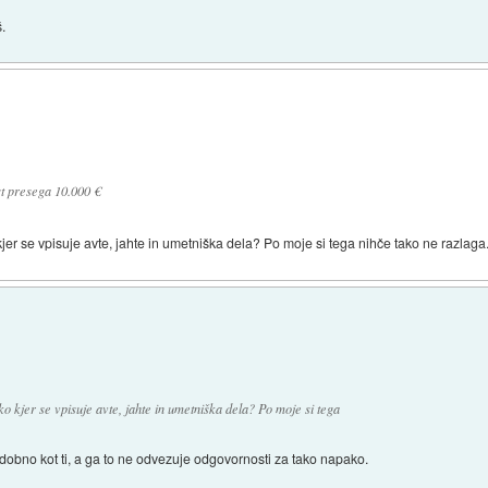
š.
st presega 10.000 €
 kjer se vpisuje avte, jahte in umetniška dela? Po moje si tega nihče tako ne razlaga
ko kjer se vpisuje avte, jahte in umetniška dela? Po moje si tega
odobno kot ti, a ga to ne odvezuje odgovornosti za tako napako.