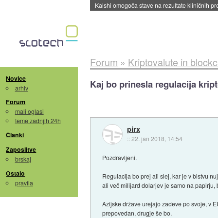
Sandisk že prodal več kot polovico SSD-jev za 
Forum
»
Kriptovalute in block
Novice
Kaj bo prinesla regulacija krip
arhiv
Forum
mali oglasi
teme zadnjih 24h
pirx
Članki
::
22. jan 2018, 14:54
Zaposlitve
Pozdravljeni.
brskaj
Ostalo
Regulacija bo prej ali slej, kar je v bistvu n
pravila
ali več milijard dolarjev je samo na papirju
Azijske države urejajo zadeve po svoje, v EU
prepovedan, drugje še bo.