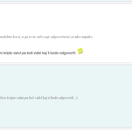
 podobno kot ti, a ga to ne odvezuje odgovornosti za tako napako.
 kripto valut pa boš videl kaj ti bodo odgovorili.
vo kripto valut pa boš videl kaj ti bodo odgovorili. ;)