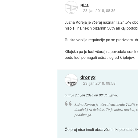
pirx
::
23. jan 2018, 08:35
Južna Koreja je včeraj naznanila 24.5% obdav
niso šli na nekih bizarnih 50% ali kaj podo
Ruska verzija regulacije pa se predvsem ub
Kitajska pa je tudi včeraj napovedala crack
bodo tudi pomagali očistiti ugled kriptojev.
dronyx
::
23. jan 2018, 08:58
pirx
je
23. jan 2018 ob 08:35
izjavil
:
Južna Koreja je včeraj naznanila 24.5% ob
dobiček) za delnice. To je dobra novica, ka
podobnega.
Če prej niso imeli obdavčenih kripto zasluž