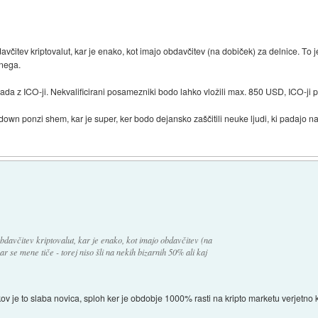
čitev kriptovalut, kar je enako, kot imajo obdavčitev (na dobiček) za delnice. To je
bnega.
ada z ICO-ji. Nekvalificirani posamezniki bodo lahko vložili max. 850 USD, ICO-j
-down ponzi shem, kar je super, ker bodo dejansko zaščitili neuke ljudi, ki padajo
davčitev kriptovalut, kar je enako, kot imajo obdavčitev (na
r se mene tiče - torej niso šli na nekih bizarnih 50% ali kaj
kov je to slaba novica, sploh ker je obdobje 1000% rasti na kripto marketu verjetno