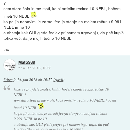
?
sem stara šola in me moti, ko si omislim recimo 10 NEBL, hočem
imeti 10 NEBL
ko pa jih nabavim, je zaradi fee-ja stanje na mojem računu 9.991
NEBL in ne 10
a obstaja kak GUI glede feejev pri samem trgovanju, da pač kupič
toliko več, da je mojih točno 10 NEBL
thx
Mato989
::
14. jan 2018, 10:58
firbec
je
14. jan 2018 ob 10:52
izjavil
:
kako se znajdete znalci, kadar hočete kupiti recimo točno 10
NEBL ?
sem stara šola in me moti, ko si omislim recimo 10 NEBL, hočem
imeti 10 NEBL
ko pa jih nabavim, je zaradi fee-ja stanje na mojem računu
9.991 NEBL in ne 10
a obstaja kak GUI glede feejev pri samem trgovanju, da pač
kupič toliko več, da je mojih točno 10 NEBL