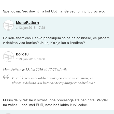
Spet down. Več downtima kot Uptima. Še vedno ni priporočljivo.
MonoPattern
::
13. jan 2018, 17:28
Po kolikšnem času lahko pričakujem coine na coinbase, če plačam
z debitno visa kartico? Je kaj hitreje kot s kreditno?
boro10
::
13. jan 2018, 18:06
MonoPattern
je
13. jan 2018 ob 17:28
izjavil
:
Po kolikšnem času lahko pričakujem coine na coinbase, če
plačam z debitno visa kartico? Je kaj hitreje kot s kreditno?
Mislim da ni razlike v hitrosti, oba procesorja sta pač hitra. Vendar
na začetku boš imel EUR, nato boš lahko kupil coine.