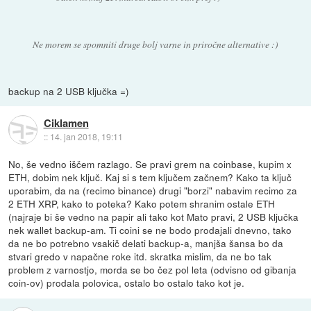
Ne morem se spomniti druge bolj varne in priročne alternative :)
backup na 2 USB ključka =)
Ciklamen
::
14. jan 2018, 19:11
No, še vedno iščem razlago. Se pravi grem na coinbase, kupim x
ETH, dobim nek ključ. Kaj si s tem ključem začnem? Kako ta ključ
uporabim, da na (recimo binance) drugi "borzi" nabavim recimo za
2 ETH XRP, kako to poteka? Kako potem shranim ostale ETH
(najraje bi še vedno na papir ali tako kot Mato pravi, 2 USB ključka
nek wallet backup-am. Ti coini se ne bodo prodajali dnevno, tako
da ne bo potrebno vsakič delati backup-a, manjša šansa bo da
stvari gredo v napačne roke itd. skratka mislim, da ne bo tak
problem z varnostjo, morda se bo čez pol leta (odvisno od gibanja
coin-ov) prodala polovica, ostalo bo ostalo tako kot je.