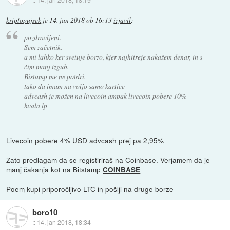
kriptopujsek
je
14. jan 2018 ob 16:13
izjavil
:
pozdravljeni.
Sem začetnik.
a mi lahko ker svetuje borzo, kjer najhitreje nakažem denar, in s
čim manj izgub.
Bistamp me ne potdri.
tako da imam na voljo samo kartice
advcash je možen na livecoin ampak livecoin pobere 10%
hvala lp
Livecoin pobere 4% USD advcash prej pa 2,95%
Zato predlagam da se registiriraš na Coinbase. Verjamem da je
manj čakanja kot na Bitstamp
COINBASE
Poem kupi priporočljivo LTC in pošlji na druge borze
boro10
::
14. jan 2018, 18:34