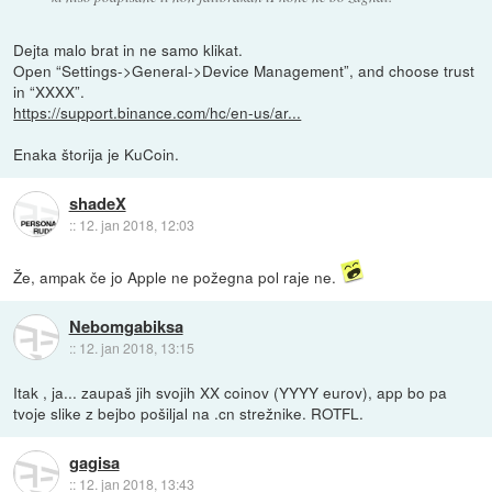
Dejta malo brat in ne samo klikat.
Open “Settings->General->Device Management”, and choose trust
in “XXXX”.
https://support.binance.com/hc/en-us/ar...
Enaka štorija je KuCoin.
shadeX
::
12. jan 2018, 12:03
Že, ampak če jo Apple ne požegna pol raje ne.
Nebomgabiksa
::
12. jan 2018, 13:15
Itak , ja... zaupaš jih svojih XX coinov (YYYY eurov), app bo pa
tvoje slike z bejbo pošiljal na .cn strežnike. ROTFL.
gagisa
::
12. jan 2018, 13:43