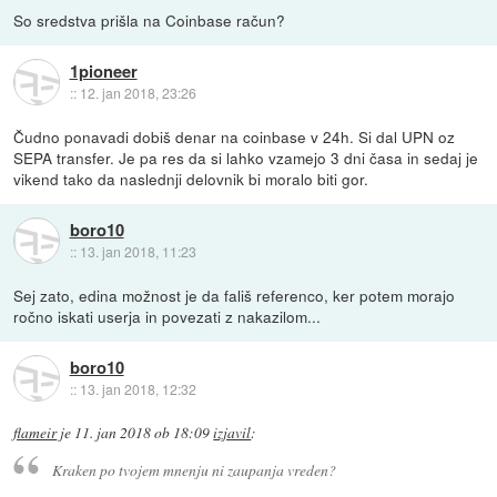
So sredstva prišla na Coinbase račun?
1pioneer
::
12. jan 2018, 23:26
Čudno ponavadi dobiš denar na coinbase v 24h. Si dal UPN oz
SEPA transfer. Je pa res da si lahko vzamejo 3 dni časa in sedaj je
vikend tako da naslednji delovnik bi moralo biti gor.
boro10
::
13. jan 2018, 11:23
Sej zato, edina možnost je da fališ referenco, ker potem morajo
ročno iskati userja in povezati z nakazilom...
boro10
::
13. jan 2018, 12:32
flameir
je
11. jan 2018 ob 18:09
izjavil
:
Kraken po tvojem mnenju ni zaupanja vreden?