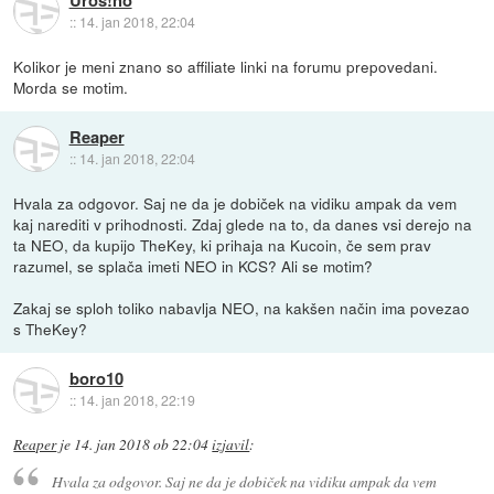
Uros!no
::
14. jan 2018, 22:04
Kolikor je meni znano so affiliate linki na forumu prepovedani.
Morda se motim.
Reaper
::
14. jan 2018, 22:04
Hvala za odgovor. Saj ne da je dobiček na vidiku ampak da vem
kaj narediti v prihodnosti. Zdaj glede na to, da danes vsi derejo na
ta NEO, da kupijo TheKey, ki prihaja na Kucoin, če sem prav
razumel, se splača imeti NEO in KCS? Ali se motim?
Zakaj se sploh toliko nabavlja NEO, na kakšen način ima povezao
s TheKey?
boro10
::
14. jan 2018, 22:19
Reaper
je
14. jan 2018 ob 22:04
izjavil
:
Hvala za odgovor. Saj ne da je dobiček na vidiku ampak da vem