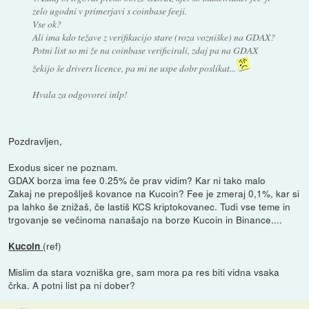
zelo ugodni v primerjavi s coinbase feeji.
Vse ok?
Ali ima kdo težave z verifikacijo stare (roza vozniške) na GDAX?
Potni list so mi že na coinbase verificirali, zdaj pa na GDAX
žekijo še drivers licence, pa mi ne uspe dobr poslikat...
Hvala za odgovorei inlp!
Pozdravljen,
Exodus sicer ne poznam.
GDAX borza ima fee 0.25% če prav vidim? Kar ni tako malo
Zakaj ne prepošlješ kovance na Kucoin? Fee je zmeraj 0,1%, kar si
pa lahko še znižaš, če lastiš KCS kriptokovanec. Tudi vse teme in
trgovanje se večinoma nanašajo na borze Kucoin in Binance....
(ref)
Kucoin
Mislim da stara vozniška gre, sam mora pa res biti vidna vsaka
črka. A potni list pa ni dober?