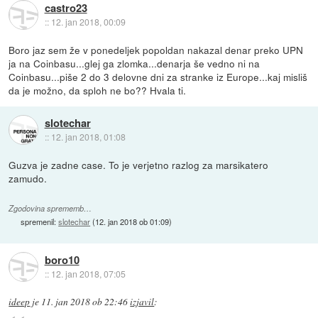
castro23
::
12. jan 2018, 00:09
Boro jaz sem že v ponedeljek popoldan nakazal denar preko UPN
ja na Coinbasu...glej ga zlomka...denarja še vedno ni na
Coinbasu...piše 2 do 3 delovne dni za stranke iz Europe...kaj misliš
da je možno, da sploh ne bo?? Hvala ti.
slotechar
::
12. jan 2018, 01:08
Guzva je zadne case. To je verjetno razlog za marsikatero
zamudo.
Zgodovina sprememb…
spremenil:
slotechar
(
12. jan 2018 ob 01:09
)
boro10
::
12. jan 2018, 07:05
ideep
je
11. jan 2018 ob 22:46
izjavil
: