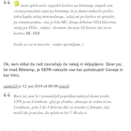
meni sploh noče zagrabit kartice na bitstamp, ampak sem
včeraj prenašala sepa na bitstamp, in je danes nakazilo prišlo..
takoj kupla nekaj minimalnega.. zakaj mi pa kartice ni sprejelo,
pa nimam pojma.. ena je bila MC, druga debetna VISA Electron,
tretja pa VISA .. čudno - dvomim, da niso 3d Secure..ker so to
kartice BK, SKB
hvala za vse te nasvete - redno spremljam :)
Ok, sem slišal da radi zavračajo če nekqj ni vkljopljeno. Sicer pa,
če imaš Bitstamp, je SEPA nakazilo vse kar potrebuješ! Ceneje in
kar hitro.
castro23
je
12. jan 2018 ob 00:09
izjavil
:
Boro jaz sem že v ponedeljek popoldan nakazal denar preko
UPN ja na Coinbasu...glej ga zlomka...denarja še vedno ni na
Coinbasu...piše 2 do 3 delovne dni za stranke iz Europe...kaj
misliš da je možno, da sploh ne bo?? Hvala ti.