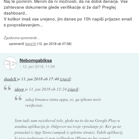
Naj te pomirim. Menim da ni možnosti, da ne dobiš denarja. Vse
zahtevane dokumente glede verifikacije si že dal? Preglej
dashboard..
V kolikor imaš vse urejeno, jim danes po 10h napiši prijazen email
s povpraševanjem...
Zgodovina sprememb…
spremenil:
boro10
(
12. jan 2018 ob 07:08
)
Nebomgabiksa
::
12. jan 2018, 11:06
shadeX
je
11. jan 2018 ob 17:40
izjavil
:
ideep
je
11. jan 2018 ob 12:24
izjavil
:
zakaj binance nima appa, oz. ga iphone noče
verificirat..
Sem tudi sam raziskoval tole, glede na to da na Google Play-u
uradna aplikacija je. Odgovor na tvoje vprašanje je: Ker ga ne
prenašaš iz App Stora (ampak iz spletne strani). Takih aplikacij,
ki niso podpisane ti non jailbrakan iPhone ne bo zagnal.