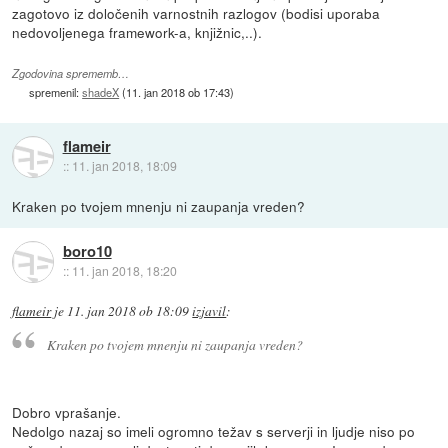
zagotovo iz določenih varnostnih razlogov (bodisi uporaba
nedovoljenega framework-a, knjižnic,..).
Zgodovina sprememb…
spremenil:
shadeX
(
11. jan 2018 ob 17:43
)
flameir
::
11. jan 2018, 18:09
Kraken po tvojem mnenju ni zaupanja vreden?
boro10
::
11. jan 2018, 18:20
flameir
je
11. jan 2018 ob 18:09
izjavil
:
Kraken po tvojem mnenju ni zaupanja vreden?
Dobro vprašanje.
Nedolgo nazaj so imeli ogromno težav s serverji in ljudje niso po