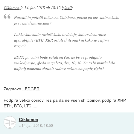
Ciklamen
je
14. jan 2018 ob 18:12
izjavil
:
Naredil in potrdil račun na Coinbase, potem pa me zanima kako
je s temi denarnicami?
Lahko kdo malo razloži kako to deluje, katere denarnice
uporabljate (ETH, XRP, ostali shitcoini) in kako se z njimi
ravna?
EDIT: pa coini bodo ostali en čas, ne bo se prodajalo
vsakodnevno, gleda se za leto, dve, 10, 50. Za to bi morda bilo
najbolj pametno shranit zadeve nekam na papir, right?
Zagotovo
LEDGER
Podpira veliko coinov, res pa da ne vseh shitcoinov. podpira XRP,
ETH, BTC, LTC,.....
Ciklamen
::
14. jan 2018, 18:50