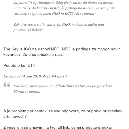
kaj narediti v prihodnosti. Zdaj glede na to, da danes vsi derejo
na ta NEO, da kupijo TheKey, ki prihaja na Kucoin, če sem prav
razumel, se splača imeti NEO in KCS? Ali se motim?
Zakaj se sploh toliko nabavlja NEO, na kakšen način ima
povezao s TheKey?
The Key je ICO na osnovi NEO. NEO je podlaga za mnogo novih
kovancev. Zato se pričakuje rast.
Podobno kot ETH.
Uros!no
je
14. jan 2018 ob 22:04
izjavil
:
Kolikor je meni znano so affiliate linki na forumu prepovedani.
Morda se motim.
A je problem par centov, za vse odgovore, za pripravo prispevkov,
slik, navodil?
Z veseljem se prijavim na tvoj aff link, če mi predstaviš nekaj