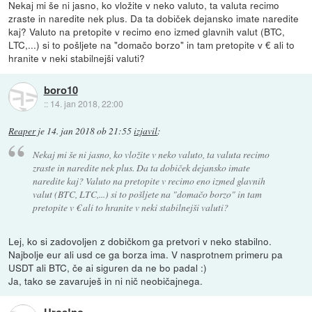
Nekaj mi še ni jasno, ko vložite v neko valuto, ta valuta recimo
zraste in naredite nek plus. Da ta dobiček dejansko imate naredite
kaj? Valuto na pretopite v recimo eno izmed glavnih valut (BTC,
LTC,...) si to pošljete na "domačo borzo" in tam pretopite v € ali to
hranite v neki stabilnejši valuti?
boro10
::
14. jan 2018, 22:00
Reaper
je
14. jan 2018 ob 21:55
izjavil
:
Nekaj mi še ni jasno, ko vložite v neko valuto, ta valuta recimo
zraste in naredite nek plus. Da ta dobiček dejansko imate
naredite kaj? Valuto na pretopite v recimo eno izmed glavnih
valut (BTC, LTC,...) si to pošljete na "domačo borzo" in tam
pretopite v € ali to hranite v neki stabilnejši valuti?
Lej, ko si zadovoljen z dobičkom ga pretvori v neko stabilno.
Najbolje eur ali usd ce ga borza ima. V nasprotnem primeru pa
USDT ali BTC, če ai siguren da ne bo padal :)
Ja, tako se zavaruješ in ni nič neobičajnega.