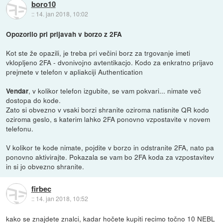
boro10
::
14. jan 2018, 10:02
Opozorilo pri prijavah v borzo z 2FA
Kot ste že opazili, je treba pri večini borz za trgovanje imeti
vklopljeno 2FA - dvonivojno avtentikacjo. Kodo za enkratno prijavo
prejmete v telefon v apliakciji Authentication
, v kolikor telefon izgubite, se vam pokvari... nimate več
Vendar
dostopa do kode.
Zato si obvezno v vsaki borzi shranite oziroma natisnite QR kodo
oziroma geslo, s katerim lahko 2FA ponovno vzpostavite v novem
telefonu.
V kolikor te kode nimate, pojdite v borzo in odstranite 2FA, nato pa
ponovno aktivirajte. Pokazala se vam bo 2FA koda za vzpostavitev
in si jo obvezno shranite.
firbec
::
14. jan 2018, 10:52
kako se znajdete znalci, kadar hočete kupiti recimo točno 10 NEBL