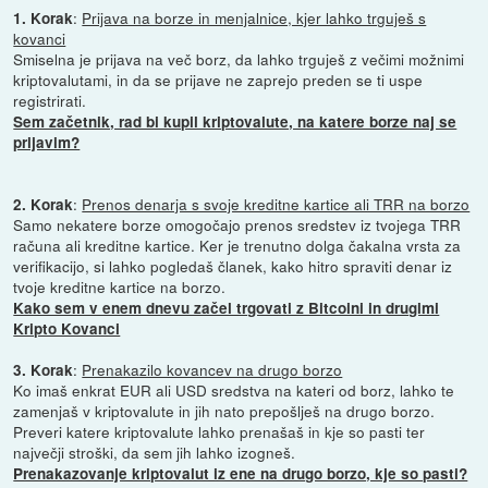
:
Prijava na borze in menjalnice, kjer lahko trguješ s
1. Korak
kovanci
Smiselna je prijava na več borz, da lahko trguješ z večimi možnimi
kriptovalutami, in da se prijave ne zaprejo preden se ti uspe
registrirati.
Sem začetnik, rad bi kupil kriptovalute, na katere borze naj se
prijavim?
:
Prenos denarja s svoje kreditne kartice ali TRR na borzo
2. Korak
Samo nekatere borze omogočajo prenos sredstev iz tvojega TRR
računa ali kreditne kartice. Ker je trenutno dolga čakalna vrsta za
verifikacijo, si lahko pogledaš članek, kako hitro spraviti denar iz
tvoje kreditne kartice na borzo.
Kako sem v enem dnevu začel trgovati z Bitcoini in drugimi
Kripto Kovanci
:
Prenakazilo kovancev na drugo borzo
3. Korak
Ko imaš enkrat EUR ali USD sredstva na kateri od borz, lahko te
zamenjaš v kriptovalute in jih nato prepošlješ na drugo borzo.
Preveri katere kriptovalute lahko prenašaš in kje so pasti ter
največji stroški, da sem jih lahko izogneš.
Prenakazovanje kriptovalut iz ene na drugo borzo, kje so pasti?