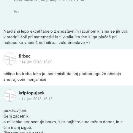
thx
Nardiš si lepo excel tabelo z enostavnim računom ki smo se jih učili
v srednji šoli pri matematiki in ti vkalkulira fee ki ga plačaš pri
nakupu ko vneseš not cifro... zelo enostavo =)
firbec
::
14. jan 2018, 13:09
očitno bo treba tako ja, sem mislil da kaj podobnega že obstaja
znotraj coin menjalnice
kriptopujsek
::
14. jan 2018, 16:13
pozdravljeni.
Sem začetnik.
a mi lahko ker svetuje borzo, kjer najhitreje nakažem denar, in s
čim manj izgub.
Bistamp me ne potdri.