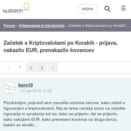
☰
Forum
»
Kriptovalute in blockchain
»
Začetek s Kriptovalutami po Korakih - prijava, nakazilo EUR, prenakazilo kovancev
Začetek s Kriptovalutami po Korakih - prijava,
nakazilo EUR, prenakazilo kovancev
«
1
2
3
»
boro10
::
10. jan 2018, 21:33
Pozdravljeni, pripravil sem navodila oziroma osnove, kako začeti s
trgovanjem s kriptovalutami. Naj se tema nanaša samo na začetke
trgovanja in vprašanja kot so: kako se prijavim, kje se prijavim,
kako nakažem EUR, kako prenesem kovance na drugo borzo,
kakšni so stroški....