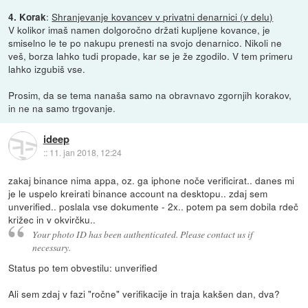
:
Shranjevanje kovancev v privatni denarnici (v delu)
4. Korak
V kolikor imaš namen dolgoročno držati kupljene kovance, je
smiselno le te po nakupu prenesti na svojo denarnico. Nikoli ne
veš, borza lahko tudi propade, kar se je že zgodilo. V tem primeru
lahko izgubiš vse.
Prosim, da se tema nanaša samo na obravnavo zgornjih korakov,
in ne na samo trgovanje.
ideep
::
11. jan 2018, 12:24
zakaj binance nima appa, oz. ga iphone noče verificirat.. danes mi
je le uspelo kreirati binance account na desktopu.. zdaj sem
unverified.. poslala vse dokumente - 2x.. potem pa sem dobila rdeč
križec in v okvirčku..
Your photo ID has been authenticated. Please contact us if
necessary.
Status po tem obvestilu: unverified
Ali sem zdaj v fazi "ročne" verifikacije in traja kakšen dan, dva?