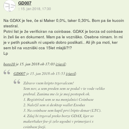
GD007
::
15. jan 2018, 17:30
Na GDAX je fee, če si Maker 0,0%, taker 0,30%. Bom pa še kucoin
stestiral.
Potni list je že verificiran na coinbase. GDAX je borza od coinbase
in želi še en dokument. Mam pa le vozniško. Osebne nimam. In mi
je v petih poskusih ni uspelo dobro poslikati.. Ali jih pa moti, ker
sem bil na vozniški cca 15let mlajši?!?
Lp
boro10
je
15. jan 2018 ob 17:03
izjavil
:
GD007
je
15. jan 2018 ob 15:53
izjavil
:
Zdravo vsem kripto trgovalcem!
Sem nov, a sem preden sem se podal v te vode veliko
prebral. Zanima me če je moj postopek ok.
1. Registriral sem se na menjalnici Coinbase
2. Naložil sem si desktop wallet Exodus
3. Na coinbase sem kupil prvi lripto denar (LTC).
4. Zdaj bi trgoval preko borze GDAX, kjer so
maker/taker fee-ji zelo ugodni v primerjavi s
coinbase feeji.