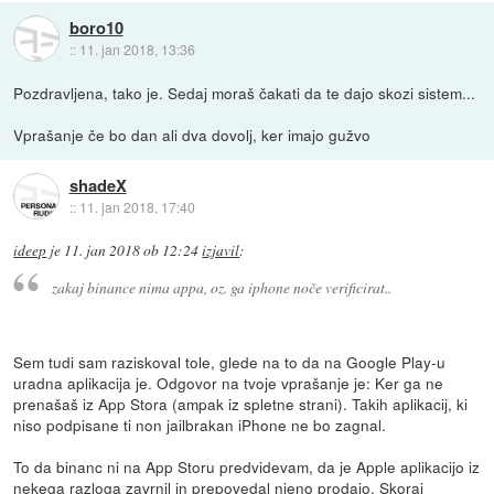
boro10
::
11. jan 2018, 13:36
Pozdravljena, tako je. Sedaj moraš čakati da te dajo skozi sistem...
Vprašanje če bo dan ali dva dovolj, ker imajo gužvo
shadeX
::
11. jan 2018, 17:40
ideep
je
11. jan 2018 ob 12:24
izjavil
:
zakaj binance nima appa, oz. ga iphone noče verificirat..
Sem tudi sam raziskoval tole, glede na to da na Google Play-u
uradna aplikacija je. Odgovor na tvoje vprašanje je: Ker ga ne
prenašaš iz App Stora (ampak iz spletne strani). Takih aplikacij, ki
niso podpisane ti non jailbrakan iPhone ne bo zagnal.
To da binanc ni na App Storu predvidevam, da je Apple aplikacijo iz
nekega razloga zavrnil in prepovedal njeno prodajo. Skoraj