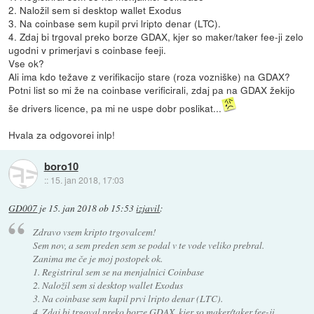
2. Naložil sem si desktop wallet Exodus
3. Na coinbase sem kupil prvi lripto denar (LTC).
4. Zdaj bi trgoval preko borze GDAX, kjer so maker/taker fee-ji zelo
ugodni v primerjavi s coinbase feeji.
Vse ok?
Ali ima kdo težave z verifikacijo stare (roza vozniške) na GDAX?
Potni list so mi že na coinbase verificirali, zdaj pa na GDAX žekijo
še drivers licence, pa mi ne uspe dobr poslikat...
Hvala za odgovorei inlp!
boro10
::
15. jan 2018, 17:03
GD007
je
15. jan 2018 ob 15:53
izjavil
:
Zdravo vsem kripto trgovalcem!
Sem nov, a sem preden sem se podal v te vode veliko prebral.
Zanima me če je moj postopek ok.
1. Registriral sem se na menjalnici Coinbase
2. Naložil sem si desktop wallet Exodus
3. Na coinbase sem kupil prvi lripto denar (LTC).
4. Zdaj bi trgoval preko borze GDAX, kjer so maker/taker fee-ji