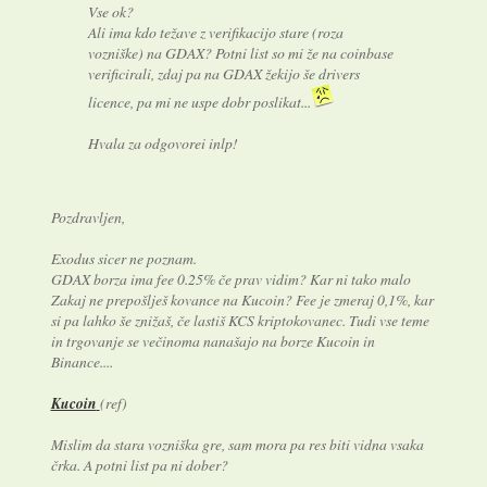
Vse ok?
Ali ima kdo težave z verifikacijo stare (roza
vozniške) na GDAX? Potni list so mi že na coinbase
verificirali, zdaj pa na GDAX žekijo še drivers
licence, pa mi ne uspe dobr poslikat...
Hvala za odgovorei inlp!
Pozdravljen,
Exodus sicer ne poznam.
GDAX borza ima fee 0.25% če prav vidim? Kar ni tako malo
Zakaj ne prepošlješ kovance na Kucoin? Fee je zmeraj 0,1%, kar
si pa lahko še znižaš, če lastiš KCS kriptokovanec. Tudi vse teme
in trgovanje se večinoma nanašajo na borze Kucoin in
Binance....
Kucoin
(ref)
Mislim da stara vozniška gre, sam mora pa res biti vidna vsaka
črka. A potni list pa ni dober?