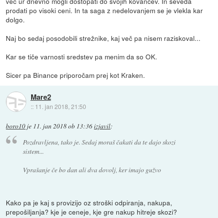
več ur dnevno mogli dostopati do svojih kovancev. In seveda
prodati po visoki ceni. In ta saga z nedelovanjem se je vlekla kar
dolgo.
Naj bo sedaj posodobili strežnike, kaj več pa nisem raziskoval...
Kar se tiče varnosti sredstev pa menim da so OK.
Sicer pa Binance priporočam prej kot Kraken.
Mare2
::
11. jan 2018, 21:50
boro10
je
11. jan 2018 ob 13:36
izjavil
:
Pozdravljena, tako je. Sedaj moraš čakati da te dajo skozi
sistem...
Vprašanje če bo dan ali dva dovolj, ker imajo gužvo
Kako pa je kaj s provizijo oz stroški odpiranja, nakupa,
prepošiljanja? kje je ceneje, kje gre nakup hitreje skozi?