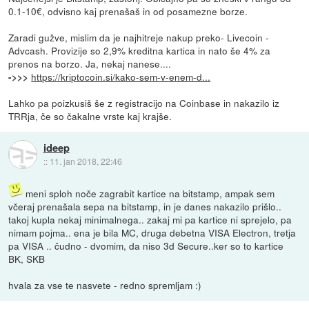
0.1-10€, odvisno kaj prenašaš in od posamezne borze.
Zaradi gužve, mislim da je najhitreje nakup preko- Livecoin -
Advcash. Provizije so 2,9% kreditna kartica in nato še 4% za
prenos na borzo. Ja, nekaj nanese....
https://kriptocoin.si/kako-sem-v-enem-d...
->>>
Lahko pa poizkusiš še z registracijo na Coinbase in nakazilo iz
TRRja, če so čakalne vrste kaj krajše.
ideep
::
11. jan 2018, 22:46
meni sploh noče zagrabit kartice na bitstamp, ampak sem
včeraj prenašala sepa na bitstamp, in je danes nakazilo prišlo..
takoj kupla nekaj minimalnega.. zakaj mi pa kartice ni sprejelo, pa
nimam pojma.. ena je bila MC, druga debetna VISA Electron, tretja
pa VISA .. čudno - dvomim, da niso 3d Secure..ker so to kartice
BK, SKB
hvala za vse te nasvete - redno spremljam :)