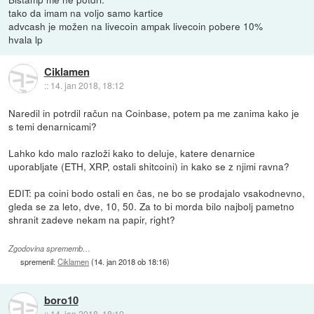
tako da imam na voljo samo kartice
advcash je možen na livecoin ampak livecoin pobere 10%
hvala lp
Ciklamen
::
14. jan 2018, 18:12
Naredil in potrdil račun na Coinbase, potem pa me zanima kako je
s temi denarnicami?
Lahko kdo malo razloži kako to deluje, katere denarnice
uporabljate (ETH, XRP, ostali shitcoini) in kako se z njimi ravna?
EDIT: pa coini bodo ostali en čas, ne bo se prodajalo vsakodnevno,
gleda se za leto, dve, 10, 50. Za to bi morda bilo najbolj pametno
shranit zadeve nekam na papir, right?
Zgodovina sprememb…
spremenil:
Ciklamen
(
14. jan 2018 ob 18:16
)
boro10
::
14. jan 2018, 18:19