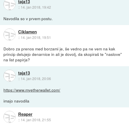
taja13
::
14. jan 2018, 19:42
Navodila so v prvem postu.
Ciklamen
::
14. jan 2018, 19:51
Dobro za prenos med borzami je, še vedno pa ne vem na kak
princip delujejo denarnice in ali je dovolj, da skopiraš te "naslove"
na list papirja?
taja13
::
14. jan 2018, 20:06
https://www.myetherwallet.com/
imajo navodila
Reaper
::
14. jan 2018, 21:55