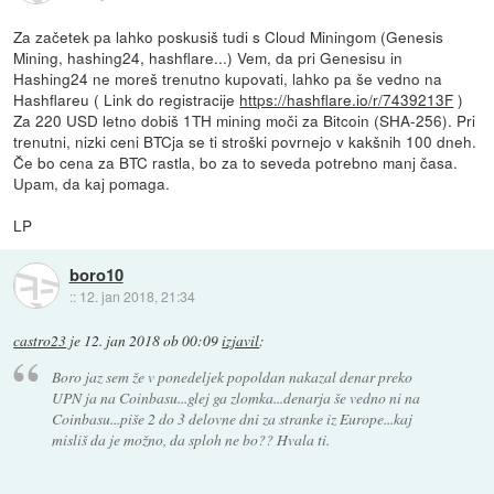
Za začetek pa lahko poskusiš tudi s Cloud Miningom (Genesis
Mining, hashing24, hashflare...) Vem, da pri Genesisu in
Hashing24 ne moreš trenutno kupovati, lahko pa še vedno na
Hashflareu ( Link do registracije
https://hashflare.io/r/7439213F
)
Za 220 USD letno dobiš 1TH mining moči za Bitcoin (SHA-256). Pri
trenutni, nizki ceni BTCja se ti stroški povrnejo v kakšnih 100 dneh.
Če bo cena za BTC rastla, bo za to seveda potrebno manj časa.
Upam, da kaj pomaga.
LP
boro10
::
12. jan 2018, 21:34
castro23
je
12. jan 2018 ob 00:09
izjavil
:
Boro jaz sem že v ponedeljek popoldan nakazal denar preko
UPN ja na Coinbasu...glej ga zlomka...denarja še vedno ni na
Coinbasu...piše 2 do 3 delovne dni za stranke iz Europe...kaj
misliš da je možno, da sploh ne bo?? Hvala ti.