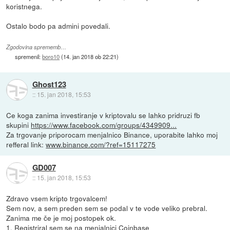
koristnega.
Ostalo bodo pa admini povedali.
Zgodovina sprememb…
spremenil:
boro10
(
14. jan 2018 ob 22:21
)
Ghost123
::
15. jan 2018, 15:53
Ce koga zanima investiranje v kriptovalu se lahko pridruzi fb
skupini
https://www.facebook.com/groups/4349909...
Za trgovanje priporocam menjalnico Binance, uporabite lahko moj
refferal link:
www.binance.com/?ref=15117275
GD007
::
15. jan 2018, 15:53
Zdravo vsem kripto trgovalcem!
Sem nov, a sem preden sem se podal v te vode veliko prebral.
Zanima me če je moj postopek ok.
1. Registriral sem se na menjalnici Coinbase