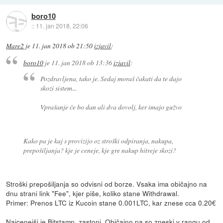
boro10
::
11. jan 2018, 22:06
Mare2
je
11. jan 2018 ob 21:50
izjavil
:
boro10
je
11. jan 2018 ob 13:36
izjavil
:
Pozdravljena, tako je. Sedaj moraš čakati da te dajo
skozi sistem...
Vprašanje če bo dan ali dva dovolj, ker imajo gužvo
Kako pa je kaj s provizijo oz stroški odpiranja, nakupa,
prepošiljanja? kje je ceneje, kje gre nakup hitreje skozi?
Stroški prepošiljanja so odvisni od borze. Vsaka ima običajno na
dnu strani link "Fee", kjer piše, koliko stane Withdrawal.
Primer: Prenos LTC iz Kucoin stane 0.001LTC, kar znese cca 0.20€
Najcenejši je Bitstamp, zastonj. Običajno pa so zneski v rangu od