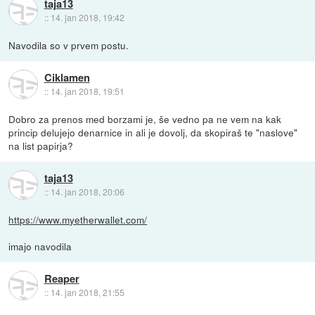
taja13
::
14. jan 2018, 19:42
Navodila so v prvem postu.
Ciklamen
::
14. jan 2018, 19:51
Dobro za prenos med borzami je, še vedno pa ne vem na kak
princip delujejo denarnice in ali je dovolj, da skopiraš te "naslove"
na list papirja?
taja13
::
14. jan 2018, 20:06
https://www.myetherwallet.com/
imajo navodila
Reaper
::
14. jan 2018, 21:55