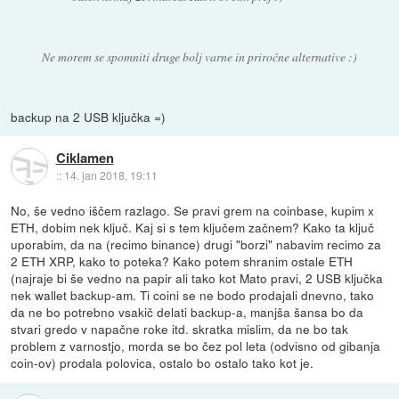
Ne morem se spomniti druge bolj varne in priročne alternative :)
backup na 2 USB ključka =)
Ciklamen
::
14. jan 2018, 19:11
No, še vedno iščem razlago. Se pravi grem na coinbase, kupim x
ETH, dobim nek ključ. Kaj si s tem ključem začnem? Kako ta ključ
uporabim, da na (recimo binance) drugi "borzi" nabavim recimo za
2 ETH XRP, kako to poteka? Kako potem shranim ostale ETH
(najraje bi še vedno na papir ali tako kot Mato pravi, 2 USB ključka
nek wallet backup-am. Ti coini se ne bodo prodajali dnevno, tako
da ne bo potrebno vsakič delati backup-a, manjša šansa bo da
stvari gredo v napačne roke itd. skratka mislim, da ne bo tak
problem z varnostjo, morda se bo čez pol leta (odvisno od gibanja
coin-ov) prodala polovica, ostalo bo ostalo tako kot je.