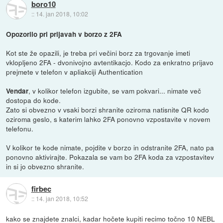
boro10
::
14. jan 2018, 10:02
Opozorilo pri prijavah v borzo z 2FA
Kot ste že opazili, je treba pri večini borz za trgovanje imeti
vklopljeno 2FA - dvonivojno avtentikacjo. Kodo za enkratno prijavo
prejmete v telefon v apliakciji Authentication
, v kolikor telefon izgubite, se vam pokvari... nimate več
Vendar
dostopa do kode.
Zato si obvezno v vsaki borzi shranite oziroma natisnite QR kodo
oziroma geslo, s katerim lahko 2FA ponovno vzpostavite v novem
telefonu.
V kolikor te kode nimate, pojdite v borzo in odstranite 2FA, nato pa
ponovno aktivirajte. Pokazala se vam bo 2FA koda za vzpostavitev
in si jo obvezno shranite.
firbec
::
14. jan 2018, 10:52
kako se znajdete znalci, kadar hočete kupiti recimo točno 10 NEBL