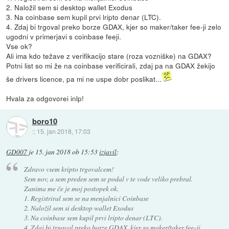
2. Naložil sem si desktop wallet Exodus
3. Na coinbase sem kupil prvi lripto denar (LTC).
4. Zdaj bi trgoval preko borze GDAX, kjer so maker/taker fee-ji zelo
ugodni v primerjavi s coinbase feeji.
Vse ok?
Ali ima kdo težave z verifikacijo stare (roza vozniške) na GDAX?
Potni list so mi že na coinbase verificirali, zdaj pa na GDAX žekijo
še drivers licence, pa mi ne uspe dobr poslikat...
Hvala za odgovorei inlp!
boro10
::
15. jan 2018, 17:03
GD007
je
15. jan 2018 ob 15:53
izjavil
:
Zdravo vsem kripto trgovalcem!
Sem nov, a sem preden sem se podal v te vode veliko prebral.
Zanima me če je moj postopek ok.
1. Registriral sem se na menjalnici Coinbase
2. Naložil sem si desktop wallet Exodus
3. Na coinbase sem kupil prvi lripto denar (LTC).
4. Zdaj bi trgoval preko borze GDAX, kjer so maker/taker fee-ji