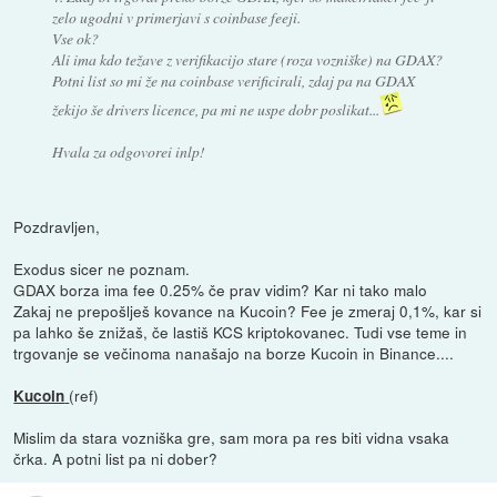
zelo ugodni v primerjavi s coinbase feeji.
Vse ok?
Ali ima kdo težave z verifikacijo stare (roza vozniške) na GDAX?
Potni list so mi že na coinbase verificirali, zdaj pa na GDAX
žekijo še drivers licence, pa mi ne uspe dobr poslikat...
Hvala za odgovorei inlp!
Pozdravljen,
Exodus sicer ne poznam.
GDAX borza ima fee 0.25% če prav vidim? Kar ni tako malo
Zakaj ne prepošlješ kovance na Kucoin? Fee je zmeraj 0,1%, kar si
pa lahko še znižaš, če lastiš KCS kriptokovanec. Tudi vse teme in
trgovanje se večinoma nanašajo na borze Kucoin in Binance....
(ref)
Kucoin
Mislim da stara vozniška gre, sam mora pa res biti vidna vsaka
črka. A potni list pa ni dober?