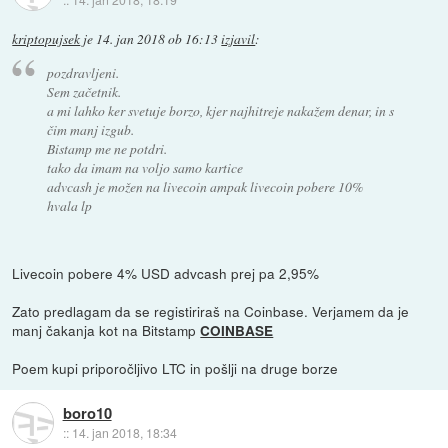
kriptopujsek
je
14. jan 2018 ob 16:13
izjavil
:
pozdravljeni.
Sem začetnik.
a mi lahko ker svetuje borzo, kjer najhitreje nakažem denar, in s
čim manj izgub.
Bistamp me ne potdri.
tako da imam na voljo samo kartice
advcash je možen na livecoin ampak livecoin pobere 10%
hvala lp
Livecoin pobere 4% USD advcash prej pa 2,95%
Zato predlagam da se registiriraš na Coinbase. Verjamem da je
manj čakanja kot na Bitstamp
COINBASE
Poem kupi priporočljivo LTC in pošlji na druge borze
boro10
::
14. jan 2018, 18:34