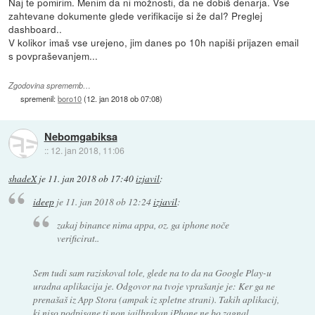
Naj te pomirim. Menim da ni možnosti, da ne dobiš denarja. Vse
zahtevane dokumente glede verifikacije si že dal? Preglej
dashboard..
V kolikor imaš vse urejeno, jim danes po 10h napiši prijazen email
s povpraševanjem...
Zgodovina sprememb…
spremenil:
boro10
(
12. jan 2018 ob 07:08
)
Nebomgabiksa
::
12. jan 2018, 11:06
shadeX
je
11. jan 2018 ob 17:40
izjavil
:
ideep
je
11. jan 2018 ob 12:24
izjavil
:
zakaj binance nima appa, oz. ga iphone noče
verificirat..
Sem tudi sam raziskoval tole, glede na to da na Google Play-u
uradna aplikacija je. Odgovor na tvoje vprašanje je: Ker ga ne
prenašaš iz App Stora (ampak iz spletne strani). Takih aplikacij,
ki niso podpisane ti non jailbrakan iPhone ne bo zagnal.