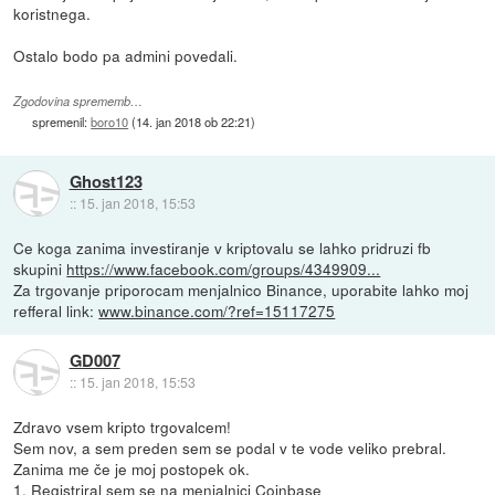
koristnega.
Ostalo bodo pa admini povedali.
Zgodovina sprememb…
spremenil:
boro10
(
14. jan 2018 ob 22:21
)
Ghost123
::
15. jan 2018, 15:53
Ce koga zanima investiranje v kriptovalu se lahko pridruzi fb
skupini
https://www.facebook.com/groups/4349909...
Za trgovanje priporocam menjalnico Binance, uporabite lahko moj
refferal link:
www.binance.com/?ref=15117275
GD007
::
15. jan 2018, 15:53
Zdravo vsem kripto trgovalcem!
Sem nov, a sem preden sem se podal v te vode veliko prebral.
Zanima me če je moj postopek ok.
1. Registriral sem se na menjalnici Coinbase