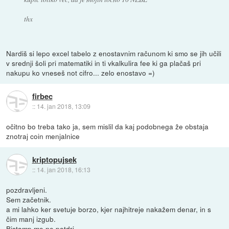
thx
Nardiš si lepo excel tabelo z enostavnim računom ki smo se jih učili
v srednji šoli pri matematiki in ti vkalkulira fee ki ga plačaš pri
nakupu ko vneseš not cifro... zelo enostavo =)
firbec
::
14. jan 2018, 13:09
očitno bo treba tako ja, sem mislil da kaj podobnega že obstaja
znotraj coin menjalnice
kriptopujsek
::
14. jan 2018, 16:13
pozdravljeni.
Sem začetnik.
a mi lahko ker svetuje borzo, kjer najhitreje nakažem denar, in s
čim manj izgub.
Bistamp me ne potdri.