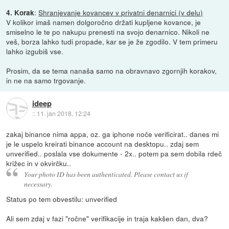
:
Shranjevanje kovancev v privatni denarnici (v delu)
4. Korak
V kolikor imaš namen dolgoročno držati kupljene kovance, je
smiselno le te po nakupu prenesti na svojo denarnico. Nikoli ne
veš, borza lahko tudi propade, kar se je že zgodilo. V tem primeru
lahko izgubiš vse.
Prosim, da se tema nanaša samo na obravnavo zgornjih korakov,
in ne na samo trgovanje.
ideep
::
11. jan 2018, 12:24
zakaj binance nima appa, oz. ga iphone noče verificirat.. danes mi
je le uspelo kreirati binance account na desktopu.. zdaj sem
unverified.. poslala vse dokumente - 2x.. potem pa sem dobila rdeč
križec in v okvirčku..
Your photo ID has been authenticated. Please contact us if
necessary.
Status po tem obvestilu: unverified
Ali sem zdaj v fazi "ročne" verifikacije in traja kakšen dan, dva?