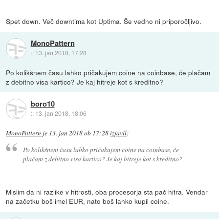
Spet down. Več downtima kot Uptima. Še vedno ni priporočljivo.
MonoPattern
::
13. jan 2018, 17:28
Po kolikšnem času lahko pričakujem coine na coinbase, če plačam
z debitno visa kartico? Je kaj hitreje kot s kreditno?
boro10
::
13. jan 2018, 18:06
MonoPattern
je
13. jan 2018 ob 17:28
izjavil
:
Po kolikšnem času lahko pričakujem coine na coinbase, če
plačam z debitno visa kartico? Je kaj hitreje kot s kreditno?
Mislim da ni razlike v hitrosti, oba procesorja sta pač hitra. Vendar
na začetku boš imel EUR, nato boš lahko kupil coine.