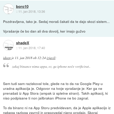
boro10
::
11. jan 2018, 13:36
Pozdravljena, tako je. Sedaj moraš čakati da te dajo skozi sistem...
Vprašanje če bo dan ali dva dovolj, ker imajo gužvo
shadeX
::
11. jan 2018, 17:40
ideep
je
11. jan 2018 ob 12:24
izjavil
:
zakaj binance nima appa, oz. ga iphone noče verificirat..
Sem tudi sam raziskoval tole, glede na to da na Google Play-u
uradna aplikacija je. Odgovor na tvoje vprašanje je: Ker ga ne
prenašaš iz App Stora (ampak iz spletne strani). Takih aplikacij, ki
niso podpisane ti non jailbrakan iPhone ne bo zagnal.
To da binanc ni na App Storu predvidevam, da je Apple aplikacijo iz
nekega razloga zavrnil in prepovedal njeno prodajo. Skoraj