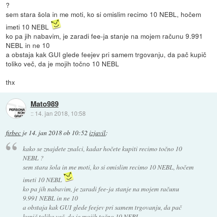
?
sem stara šola in me moti, ko si omislim recimo 10 NEBL, hočem
imeti 10 NEBL
ko pa jih nabavim, je zaradi fee-ja stanje na mojem računu 9.991
NEBL in ne 10
a obstaja kak GUI glede feejev pri samem trgovanju, da pač kupič
toliko več, da je mojih točno 10 NEBL
thx
Mato989
::
14. jan 2018, 10:58
firbec
je
14. jan 2018 ob 10:52
izjavil
:
kako se znajdete znalci, kadar hočete kupiti recimo točno 10
NEBL ?
sem stara šola in me moti, ko si omislim recimo 10 NEBL, hočem
imeti 10 NEBL
ko pa jih nabavim, je zaradi fee-ja stanje na mojem računu
9.991 NEBL in ne 10
a obstaja kak GUI glede feejev pri samem trgovanju, da pač
kupič toliko več, da je mojih točno 10 NEBL