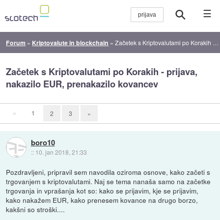
☰
Forum
»
Kriptovalute in blockchain
»
Začetek s Kriptovalutami po Korakih - prijava, nakazilo EUR, prenakazilo kovancev
Začetek s Kriptovalutami po Korakih - prijava,
nakazilo EUR, prenakazilo kovancev
«
1
2
3
»
boro10
::
10. jan 2018, 21:33
Pozdravljeni, pripravil sem navodila oziroma osnove, kako začeti s
trgovanjem s kriptovalutami. Naj se tema nanaša samo na začetke
trgovanja in vprašanja kot so: kako se prijavim, kje se prijavim,
kako nakažem EUR, kako prenesem kovance na drugo borzo,
kakšni so stroški....