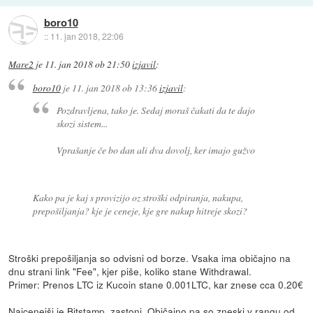
boro10
::
11. jan 2018, 22:06
Mare2
je
11. jan 2018 ob 21:50
izjavil
:
boro10
je
11. jan 2018 ob 13:36
izjavil
:
Pozdravljena, tako je. Sedaj moraš čakati da te dajo
skozi sistem...
Vprašanje če bo dan ali dva dovolj, ker imajo gužvo
Kako pa je kaj s provizijo oz stroški odpiranja, nakupa,
prepošiljanja? kje je ceneje, kje gre nakup hitreje skozi?
Stroški prepošiljanja so odvisni od borze. Vsaka ima običajno na
dnu strani link "Fee", kjer piše, koliko stane Withdrawal.
Primer: Prenos LTC iz Kucoin stane 0.001LTC, kar znese cca 0.20€
Najcenejši je Bitstamp, zastonj. Običajno pa so zneski v rangu od