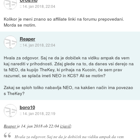
Uros!no
::
14. jan 2018, 22:04
Kolikor je meni znano so affiliate linki na forumu prepovedani.
Morda se motim.
Reaper
::
14. jan 2018, 22:04
Hvala za odgovor. Saj ne da je dobiček na vidiku ampak da vem
kaj narediti v prihodnosti. Zdaj glede na to, da danes vsi derejo na
ta NEO, da kupijo TheKey, ki prihaja na Kucoin, če sem prav
razumel, se splača imeti NEO in KCS? Ali se motim?
Zakaj se sploh toliko nabavlja NEO, na kakšen način ima povezao
s TheKey?
boro10
::
14. jan 2018, 22:19
Reaper
je
14. jan 2018 ob 22:04
izjavil
:
Hvala za odgovor. Saj ne da je dobiček na vidiku ampak da vem