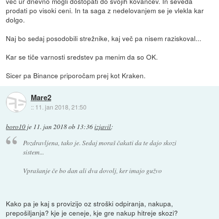
več ur dnevno mogli dostopati do svojih kovancev. In seveda
prodati po visoki ceni. In ta saga z nedelovanjem se je vlekla kar
dolgo.
Naj bo sedaj posodobili strežnike, kaj več pa nisem raziskoval...
Kar se tiče varnosti sredstev pa menim da so OK.
Sicer pa Binance priporočam prej kot Kraken.
Mare2
::
11. jan 2018, 21:50
boro10
je
11. jan 2018 ob 13:36
izjavil
:
Pozdravljena, tako je. Sedaj moraš čakati da te dajo skozi
sistem...
Vprašanje če bo dan ali dva dovolj, ker imajo gužvo
Kako pa je kaj s provizijo oz stroški odpiranja, nakupa,
prepošiljanja? kje je ceneje, kje gre nakup hitreje skozi?