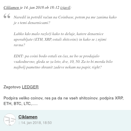
Ciklamen
je
14. jan 2018 ob 18:12
izjavil
:
Naredil in potrdil račun na Coinbase, potem pa me zanima kako
je s temi denarnicami?
Lahko kdo malo razloži kako to deluje, katere denarnice
uporabljate (ETH, XRP, ostali shitcoini) in kako se z njimi
ravna?
EDIT: pa coini bodo ostali en čas, ne bo se prodajalo
vsakodnevno, gleda se za leto, dve, 10, 50. Za to bi morda bilo
najbolj pametno shranit zadeve nekam na papir, right?
Zagotovo
LEDGER
Podpira veliko coinov, res pa da ne vseh shitcoinov. podpira XRP,
ETH, BTC, LTC,.....
Ciklamen
::
14. jan 2018, 18:50