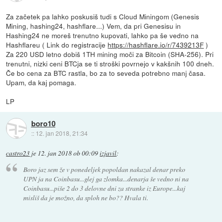
Za začetek pa lahko poskusiš tudi s Cloud Miningom (Genesis
Mining, hashing24, hashflare...) Vem, da pri Genesisu in
Hashing24 ne moreš trenutno kupovati, lahko pa še vedno na
Hashflareu ( Link do registracije
https://hashflare.io/r/7439213F
)
Za 220 USD letno dobiš 1TH mining moči za Bitcoin (SHA-256). Pri
trenutni, nizki ceni BTCja se ti stroški povrnejo v kakšnih 100 dneh.
Če bo cena za BTC rastla, bo za to seveda potrebno manj časa.
Upam, da kaj pomaga.
LP
boro10
::
12. jan 2018, 21:34
castro23
je
12. jan 2018 ob 00:09
izjavil
:
Boro jaz sem že v ponedeljek popoldan nakazal denar preko
UPN ja na Coinbasu...glej ga zlomka...denarja še vedno ni na
Coinbasu...piše 2 do 3 delovne dni za stranke iz Europe...kaj
misliš da je možno, da sploh ne bo?? Hvala ti.