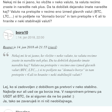
Nekaj mi še ni jasno, ko vložite v neko valuto, ta valuta recimo
zraste in naredite nek plus. Da ta dobiček dejansko imate naredite
kaj? Valuto na pretopite v recimo eno izmed glavnih valut (BTC,
LTC,...) si to pošljete na "domačo borzo" in tam pretopite v € ali to
hranite v neki stabilnejši valuti?
boro10
::
14. jan 2018, 22:00
Reaper
je
14. jan 2018 ob 21:55
izjavil
:
Nekaj mi še ni jasno, ko vložite v neko valuto, ta valuta recimo
zraste in naredite nek plus. Da ta dobiček dejansko imate
naredite kaj? Valuto na pretopite v recimo eno izmed glavnih
valut (BTC, LTC,...) si to pošljete na "domačo borzo" in tam
pretopite v € ali to hranite v neki stabilnejši valuti?
Lej, ko si zadovoljen z dobičkom ga pretvori v neko stabilno.
Najbolje eur ali usd ce ga borza ima. V nasprotnem primeru pa
USDT ali BTC, če ai siguren da ne bo padal :)
Ja, tako se zavaruješ in ni nič neobičajnega.