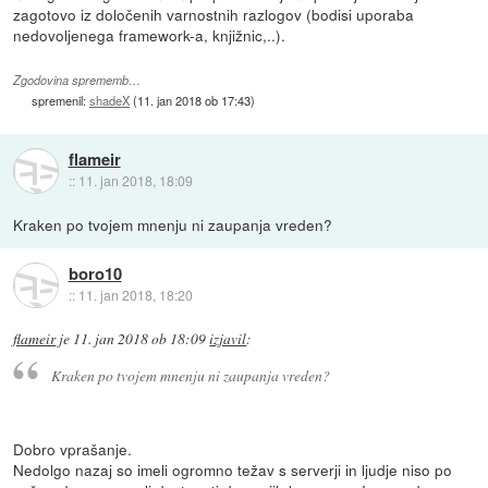
zagotovo iz določenih varnostnih razlogov (bodisi uporaba
nedovoljenega framework-a, knjižnic,..).
Zgodovina sprememb…
spremenil:
shadeX
(
11. jan 2018 ob 17:43
)
flameir
::
11. jan 2018, 18:09
Kraken po tvojem mnenju ni zaupanja vreden?
boro10
::
11. jan 2018, 18:20
flameir
je
11. jan 2018 ob 18:09
izjavil
:
Kraken po tvojem mnenju ni zaupanja vreden?
Dobro vprašanje.
Nedolgo nazaj so imeli ogromno težav s serverji in ljudje niso po