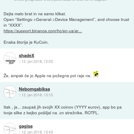
Dejta malo brat in ne samo klikat.
Open “Settings->General->Device Management”, and choose trust
in “XXXX”.
https://support.binance.com/hc/en-us/ar...
Enaka štorija je KuCoin.
shadeX
::
12. jan 2018, 12:03
Že, ampak če jo Apple ne požegna pol raje ne.
Nebomgabiksa
::
12. jan 2018, 13:15
Itak , ja... zaupaš jih svojih XX coinov (YYYY eurov), app bo pa
tvoje slike z bejbo pošiljal na .cn strežnike. ROTFL.
gagisa
::
12. jan 2018, 13:43