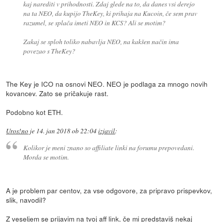
kaj narediti v prihodnosti. Zdaj glede na to, da danes vsi derejo
na ta NEO, da kupijo TheKey, ki prihaja na Kucoin, če sem prav
razumel, se splača imeti NEO in KCS? Ali se motim?
Zakaj se sploh toliko nabavlja NEO, na kakšen način ima
povezao s TheKey?
The Key je ICO na osnovi NEO. NEO je podlaga za mnogo novih
kovancev. Zato se pričakuje rast.
Podobno kot ETH.
Uros!no
je
14. jan 2018 ob 22:04
izjavil
:
Kolikor je meni znano so affiliate linki na forumu prepovedani.
Morda se motim.
A je problem par centov, za vse odgovore, za pripravo prispevkov,
slik, navodil?
Z veseljem se prijavim na tvoj aff link, če mi predstaviš nekaj