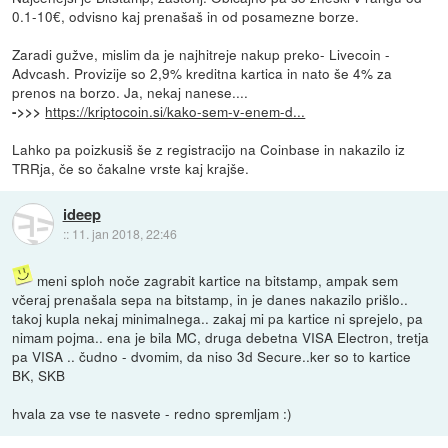
0.1-10€, odvisno kaj prenašaš in od posamezne borze.
Zaradi gužve, mislim da je najhitreje nakup preko- Livecoin -
Advcash. Provizije so 2,9% kreditna kartica in nato še 4% za
prenos na borzo. Ja, nekaj nanese....
https://kriptocoin.si/kako-sem-v-enem-d...
->>>
Lahko pa poizkusiš še z registracijo na Coinbase in nakazilo iz
TRRja, če so čakalne vrste kaj krajše.
ideep
::
11. jan 2018, 22:46
meni sploh noče zagrabit kartice na bitstamp, ampak sem
včeraj prenašala sepa na bitstamp, in je danes nakazilo prišlo..
takoj kupla nekaj minimalnega.. zakaj mi pa kartice ni sprejelo, pa
nimam pojma.. ena je bila MC, druga debetna VISA Electron, tretja
pa VISA .. čudno - dvomim, da niso 3d Secure..ker so to kartice
BK, SKB
hvala za vse te nasvete - redno spremljam :)