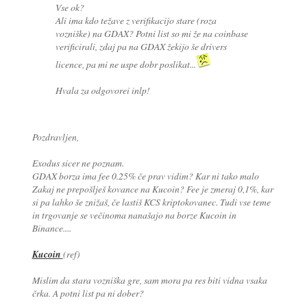
Vse ok?
Ali ima kdo težave z verifikacijo stare (roza
vozniške) na GDAX? Potni list so mi že na coinbase
verificirali, zdaj pa na GDAX žekijo še drivers
licence, pa mi ne uspe dobr poslikat...
Hvala za odgovorei inlp!
Pozdravljen,
Exodus sicer ne poznam.
GDAX borza ima fee 0.25% če prav vidim? Kar ni tako malo
Zakaj ne prepošlješ kovance na Kucoin? Fee je zmeraj 0,1%, kar
si pa lahko še znižaš, če lastiš KCS kriptokovanec. Tudi vse teme
in trgovanje se večinoma nanašajo na borze Kucoin in
Binance....
Kucoin
(ref)
Mislim da stara vozniška gre, sam mora pa res biti vidna vsaka
črka. A potni list pa ni dober?