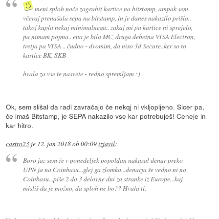
meni sploh noče zagrabit kartice na bitstamp, ampak sem
včeraj prenašala sepa na bitstamp, in je danes nakazilo prišlo..
takoj kupla nekaj minimalnega.. zakaj mi pa kartice ni sprejelo,
pa nimam pojma.. ena je bila MC, druga debetna VISA Electron,
tretja pa VISA .. čudno - dvomim, da niso 3d Secure..ker so to
kartice BK, SKB
hvala za vse te nasvete - redno spremljam :)
Ok, sem slišal da radi zavračajo če nekqj ni vkljopljeno. Sicer pa,
če imaš Bitstamp, je SEPA nakazilo vse kar potrebuješ! Ceneje in
kar hitro.
castro23
je
12. jan 2018 ob 00:09
izjavil
:
Boro jaz sem že v ponedeljek popoldan nakazal denar preko
UPN ja na Coinbasu...glej ga zlomka...denarja še vedno ni na
Coinbasu...piše 2 do 3 delovne dni za stranke iz Europe...kaj
misliš da je možno, da sploh ne bo?? Hvala ti.