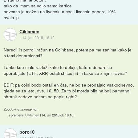
tako da imam na voljo samo kartice
advcash je možen na livecoin ampak livecoin pobere 10%
hvala lp
Ciklamen
::
14. jan 2018, 18:12
Naredil in potrdil račun na Coinbase, potem pa me zanima kako je
s temi denarnicami?
Lahko kdo malo razloži kako to deluje, katere denarnice
uporabljate (ETH, XRP, ostali shitcoini) in kako se z njimi ravna?
EDIT: pa coini bodo ostali en čas, ne bo se prodajalo vsakodnevno,
gleda se za leto, dve, 10, 50. Za to bi morda bilo najbolj pametno
shranit zadeve nekam na papir, right?
Zgodovina sprememb…
spremenil:
Ciklamen
(
14. jan 2018 ob 18:16
)
boro10
::
14. jan 2018, 18:19