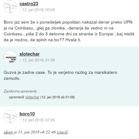
castro23
::
12. jan 2018, 00:09
Boro jaz sem že v ponedeljek popoldan nakazal denar preko UPN
ja na Coinbasu...glej ga zlomka...denarja še vedno ni na
Coinbasu...piše 2 do 3 delovne dni za stranke iz Europe...kaj misliš
da je možno, da sploh ne bo?? Hvala ti.
slotechar
::
12. jan 2018, 01:08
Guzva je zadne case. To je verjetno razlog za marsikatero
zamudo.
Zgodovina sprememb…
spremenil:
slotechar
(
12. jan 2018 ob 01:09
)
boro10
::
12. jan 2018, 07:05
ideep
je
11. jan 2018 ob 22:46
izjavil
: