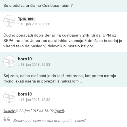
So sredstva prišla na Coinbase račun?
1pioneer
::
12. jan 2018, 23:26
Čudno ponavadi dobiš denar na coinbase v 24h. Si dal UPN oz
SEPA transfer. Je pa res da si lahko vzamejo 3 dni časa in sedaj je
vikend tako da naslednji delovnik bi moralo biti gor.
boro10
::
13. jan 2018, 11:23
Sej zato, edina možnost je da fališ referenco, ker potem morajo
ročno iskati userja in povezati z nakazilom...
boro10
::
13. jan 2018, 12:32
flameir
je
11. jan 2018 ob 18:09
izjavil
:
Kraken po tvojem mnenju ni zaupanja vreden?