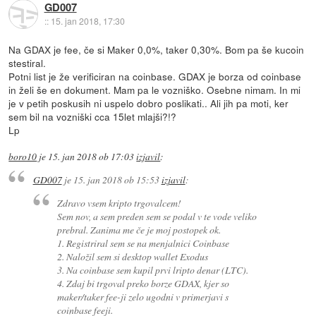
GD007
::
15. jan 2018, 17:30
Na GDAX je fee, če si Maker 0,0%, taker 0,30%. Bom pa še kucoin
stestiral.
Potni list je že verificiran na coinbase. GDAX je borza od coinbase
in želi še en dokument. Mam pa le vozniško. Osebne nimam. In mi
je v petih poskusih ni uspelo dobro poslikati.. Ali jih pa moti, ker
sem bil na vozniški cca 15let mlajši?!?
Lp
boro10
je
15. jan 2018 ob 17:03
izjavil
:
GD007
je
15. jan 2018 ob 15:53
izjavil
:
Zdravo vsem kripto trgovalcem!
Sem nov, a sem preden sem se podal v te vode veliko
prebral. Zanima me če je moj postopek ok.
1. Registriral sem se na menjalnici Coinbase
2. Naložil sem si desktop wallet Exodus
3. Na coinbase sem kupil prvi lripto denar (LTC).
4. Zdaj bi trgoval preko borze GDAX, kjer so
maker/taker fee-ji zelo ugodni v primerjavi s
coinbase feeji.