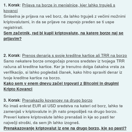
:
Prijava na borze in menjalnice, kjer lahko trguješ s
1. Korak
kovanci
Smiselna je prijava na več borz, da lahko trguješ z večimi možnimi
kriptovalutami, in da se prijave ne zaprejo preden se ti uspe
registrirati.
Sem začetnik, rad bi kupil kriptovalute, na katere borze naj se
prijavim?
:
Prenos denarja s svoje kreditne kartice ali TRR na borzo
2. Korak
Samo nekatere borze omogočajo prenos sredstev iz tvojega TRR
računa ali kreditne kartice. Ker je trenutno dolga čakalna vrsta za
verifikacijo, si lahko pogledaš članek, kako hitro spraviti denar iz
tvoje kreditne kartice na borzo.
Kako sem v enem dnevu začel trgovati z Bitcoini in drugimi
Kripto Kovanci
:
Prenakazilo kovancev na drugo borzo
3. Korak
Ko imaš enkrat EUR ali USD sredstva na kateri od borz, lahko te
zamenjaš v kriptovalute in jih nato prepošlješ na drugo borzo.
Preveri katere kriptovalute lahko prenašaš in kje so pasti ter
največji stroški, da sem jih lahko izogneš.
Prenakazovanje kriptovalut iz ene na drugo borzo, kje so pasti?