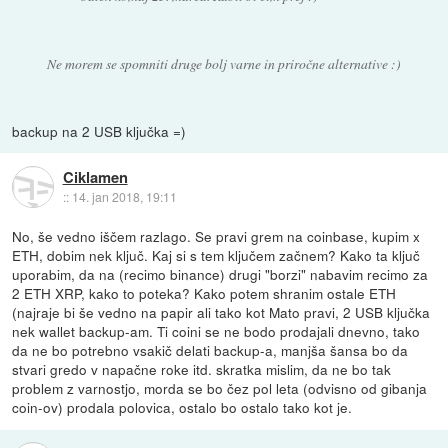
Ne morem se spomniti druge bolj varne in priročne alternative :)
backup na 2 USB ključka =)
Ciklamen
::
14. jan 2018, 19:11
No, še vedno iščem razlago. Se pravi grem na coinbase, kupim x
ETH, dobim nek ključ. Kaj si s tem ključem začnem? Kako ta ključ
uporabim, da na (recimo binance) drugi "borzi" nabavim recimo za
2 ETH XRP, kako to poteka? Kako potem shranim ostale ETH
(najraje bi še vedno na papir ali tako kot Mato pravi, 2 USB ključka
nek wallet backup-am. Ti coini se ne bodo prodajali dnevno, tako
da ne bo potrebno vsakič delati backup-a, manjša šansa bo da
stvari gredo v napačne roke itd. skratka mislim, da ne bo tak
problem z varnostjo, morda se bo čez pol leta (odvisno od gibanja
coin-ov) prodala polovica, ostalo bo ostalo tako kot je.