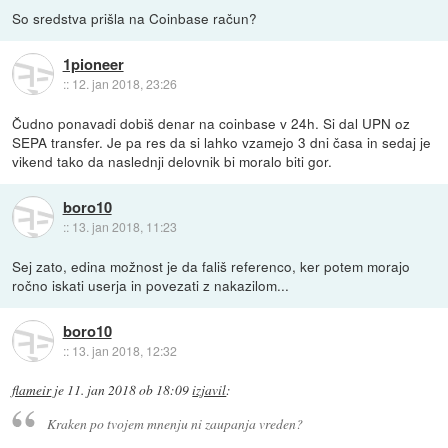
So sredstva prišla na Coinbase račun?
1pioneer
::
12. jan 2018, 23:26
Čudno ponavadi dobiš denar na coinbase v 24h. Si dal UPN oz
SEPA transfer. Je pa res da si lahko vzamejo 3 dni časa in sedaj je
vikend tako da naslednji delovnik bi moralo biti gor.
boro10
::
13. jan 2018, 11:23
Sej zato, edina možnost je da fališ referenco, ker potem morajo
ročno iskati userja in povezati z nakazilom...
boro10
::
13. jan 2018, 12:32
flameir
je
11. jan 2018 ob 18:09
izjavil
:
Kraken po tvojem mnenju ni zaupanja vreden?