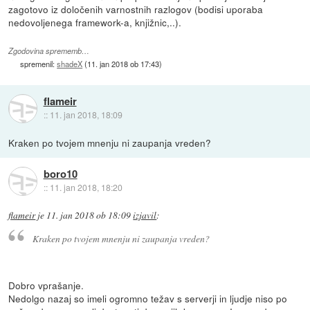
zagotovo iz določenih varnostnih razlogov (bodisi uporaba
nedovoljenega framework-a, knjižnic,..).
Zgodovina sprememb…
spremenil:
shadeX
(
11. jan 2018 ob 17:43
)
flameir
::
11. jan 2018, 18:09
Kraken po tvojem mnenju ni zaupanja vreden?
boro10
::
11. jan 2018, 18:20
flameir
je
11. jan 2018 ob 18:09
izjavil
:
Kraken po tvojem mnenju ni zaupanja vreden?
Dobro vprašanje.
Nedolgo nazaj so imeli ogromno težav s serverji in ljudje niso po