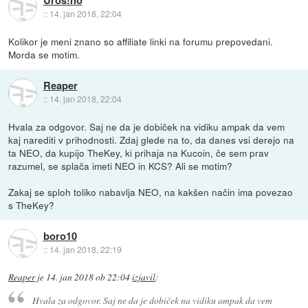
Uros!no
::
14. jan 2018, 22:04
Kolikor je meni znano so affiliate linki na forumu prepovedani.
Morda se motim.
Reaper
::
14. jan 2018, 22:04
Hvala za odgovor. Saj ne da je dobiček na vidiku ampak da vem
kaj narediti v prihodnosti. Zdaj glede na to, da danes vsi derejo na
ta NEO, da kupijo TheKey, ki prihaja na Kucoin, če sem prav
razumel, se splača imeti NEO in KCS? Ali se motim?
Zakaj se sploh toliko nabavlja NEO, na kakšen način ima povezao
s TheKey?
boro10
::
14. jan 2018, 22:19
Reaper
je
14. jan 2018 ob 22:04
izjavil
:
Hvala za odgovor. Saj ne da je dobiček na vidiku ampak da vem