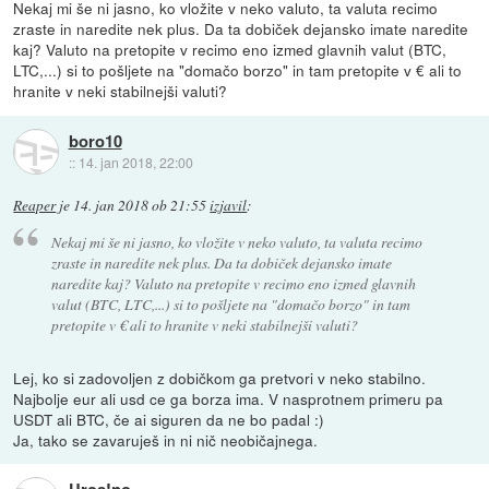
Nekaj mi še ni jasno, ko vložite v neko valuto, ta valuta recimo
zraste in naredite nek plus. Da ta dobiček dejansko imate naredite
kaj? Valuto na pretopite v recimo eno izmed glavnih valut (BTC,
LTC,...) si to pošljete na "domačo borzo" in tam pretopite v € ali to
hranite v neki stabilnejši valuti?
boro10
::
14. jan 2018, 22:00
Reaper
je
14. jan 2018 ob 21:55
izjavil
:
Nekaj mi še ni jasno, ko vložite v neko valuto, ta valuta recimo
zraste in naredite nek plus. Da ta dobiček dejansko imate
naredite kaj? Valuto na pretopite v recimo eno izmed glavnih
valut (BTC, LTC,...) si to pošljete na "domačo borzo" in tam
pretopite v € ali to hranite v neki stabilnejši valuti?
Lej, ko si zadovoljen z dobičkom ga pretvori v neko stabilno.
Najbolje eur ali usd ce ga borza ima. V nasprotnem primeru pa
USDT ali BTC, če ai siguren da ne bo padal :)
Ja, tako se zavaruješ in ni nič neobičajnega.