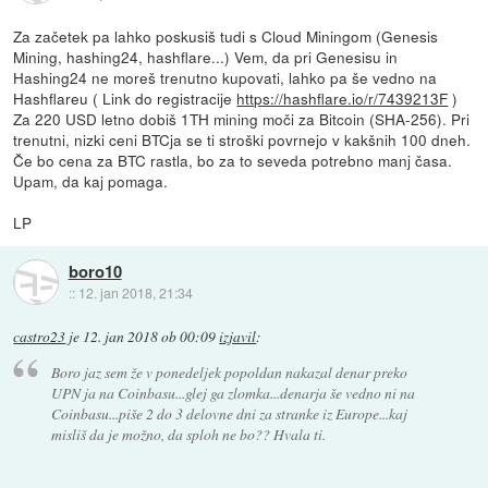
Za začetek pa lahko poskusiš tudi s Cloud Miningom (Genesis
Mining, hashing24, hashflare...) Vem, da pri Genesisu in
Hashing24 ne moreš trenutno kupovati, lahko pa še vedno na
Hashflareu ( Link do registracije
https://hashflare.io/r/7439213F
)
Za 220 USD letno dobiš 1TH mining moči za Bitcoin (SHA-256). Pri
trenutni, nizki ceni BTCja se ti stroški povrnejo v kakšnih 100 dneh.
Če bo cena za BTC rastla, bo za to seveda potrebno manj časa.
Upam, da kaj pomaga.
LP
boro10
::
12. jan 2018, 21:34
castro23
je
12. jan 2018 ob 00:09
izjavil
:
Boro jaz sem že v ponedeljek popoldan nakazal denar preko
UPN ja na Coinbasu...glej ga zlomka...denarja še vedno ni na
Coinbasu...piše 2 do 3 delovne dni za stranke iz Europe...kaj
misliš da je možno, da sploh ne bo?? Hvala ti.