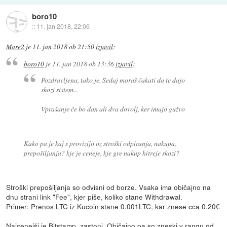
boro10
::
11. jan 2018, 22:06
Mare2
je
11. jan 2018 ob 21:50
izjavil
:
boro10
je
11. jan 2018 ob 13:36
izjavil
:
Pozdravljena, tako je. Sedaj moraš čakati da te dajo
skozi sistem...
Vprašanje če bo dan ali dva dovolj, ker imajo gužvo
Kako pa je kaj s provizijo oz stroški odpiranja, nakupa,
prepošiljanja? kje je ceneje, kje gre nakup hitreje skozi?
Stroški prepošiljanja so odvisni od borze. Vsaka ima običajno na
dnu strani link "Fee", kjer piše, koliko stane Withdrawal.
Primer: Prenos LTC iz Kucoin stane 0.001LTC, kar znese cca 0.20€
Najcenejši je Bitstamp, zastonj. Običajno pa so zneski v rangu od