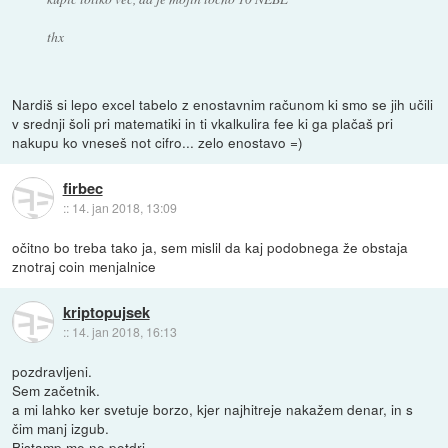
thx
Nardiš si lepo excel tabelo z enostavnim računom ki smo se jih učili
v srednji šoli pri matematiki in ti vkalkulira fee ki ga plačaš pri
nakupu ko vneseš not cifro... zelo enostavo =)
firbec
::
14. jan 2018, 13:09
očitno bo treba tako ja, sem mislil da kaj podobnega že obstaja
znotraj coin menjalnice
kriptopujsek
::
14. jan 2018, 16:13
pozdravljeni.
Sem začetnik.
a mi lahko ker svetuje borzo, kjer najhitreje nakažem denar, in s
čim manj izgub.
Bistamp me ne potdri.