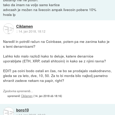
tako da imam na voljo samo kartice
advcash je možen na livecoin ampak livecoin pobere 10%
hvala lp
Ciklamen
::
14. jan 2018, 18:12
Naredil in potrdil račun na Coinbase, potem pa me zanima kako je
s temi denarnicami?
Lahko kdo malo razloži kako to deluje, katere denarnice
uporabljate (ETH, XRP, ostali shitcoini) in kako se z njimi ravna?
EDIT: pa coini bodo ostali en čas, ne bo se prodajalo vsakodnevno,
gleda se za leto, dve, 10, 50. Za to bi morda bilo najbolj pametno
shranit zadeve nekam na papir, right?
Zgodovina sprememb…
spremenil:
Ciklamen
(
14. jan 2018 ob 18:16
)
boro10
::
14. jan 2018, 18:19