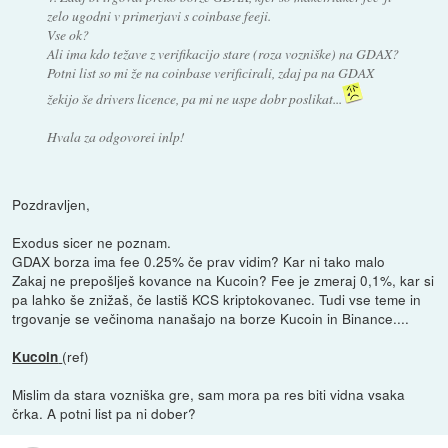
zelo ugodni v primerjavi s coinbase feeji.
Vse ok?
Ali ima kdo težave z verifikacijo stare (roza vozniške) na GDAX?
Potni list so mi že na coinbase verificirali, zdaj pa na GDAX
žekijo še drivers licence, pa mi ne uspe dobr poslikat...
Hvala za odgovorei inlp!
Pozdravljen,
Exodus sicer ne poznam.
GDAX borza ima fee 0.25% če prav vidim? Kar ni tako malo
Zakaj ne prepošlješ kovance na Kucoin? Fee je zmeraj 0,1%, kar si
pa lahko še znižaš, če lastiš KCS kriptokovanec. Tudi vse teme in
trgovanje se večinoma nanašajo na borze Kucoin in Binance....
(ref)
Kucoin
Mislim da stara vozniška gre, sam mora pa res biti vidna vsaka
črka. A potni list pa ni dober?