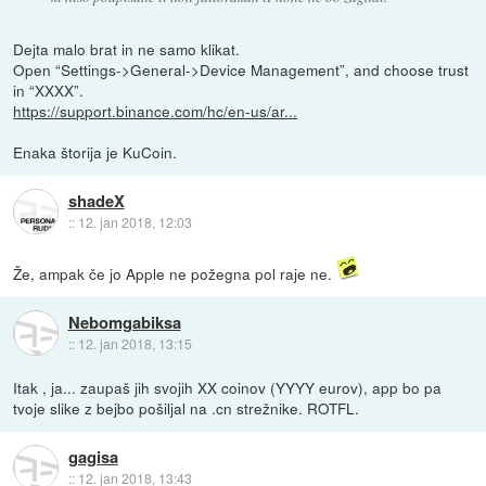
Dejta malo brat in ne samo klikat.
Open “Settings->General->Device Management”, and choose trust
in “XXXX”.
https://support.binance.com/hc/en-us/ar...
Enaka štorija je KuCoin.
shadeX
::
12. jan 2018, 12:03
Že, ampak če jo Apple ne požegna pol raje ne.
Nebomgabiksa
::
12. jan 2018, 13:15
Itak , ja... zaupaš jih svojih XX coinov (YYYY eurov), app bo pa
tvoje slike z bejbo pošiljal na .cn strežnike. ROTFL.
gagisa
::
12. jan 2018, 13:43