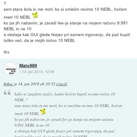
?
sem stara šola in me moti, ko si omislim recimo 10 NEBL, hočem
imeti 10 NEBL
ko pa jih nabavim, je zaradi fee-ja stanje na mojem računu 9.991
NEBL in ne 10
a obstaja kak GUI glede feejev pri samem trgovanju, da pač kupič
toliko več, da je mojih točno 10 NEBL
thx
Mato989
::
14. jan 2018, 10:58
firbec
je
14. jan 2018 ob 10:52
izjavil
:
kako se znajdete znalci, kadar hočete kupiti recimo točno 10
NEBL ?
sem stara šola in me moti, ko si omislim recimo 10 NEBL, hočem
imeti 10 NEBL
ko pa jih nabavim, je zaradi fee-ja stanje na mojem računu
9.991 NEBL in ne 10
a obstaja kak GUI glede feejev pri samem trgovanju, da pač
kupič toliko več, da je mojih točno 10 NEBL