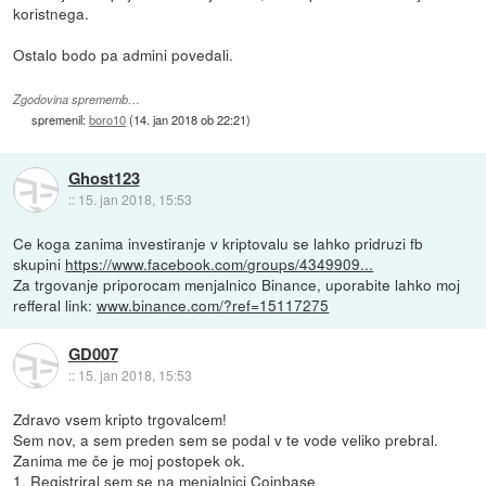
koristnega.
Ostalo bodo pa admini povedali.
Zgodovina sprememb…
spremenil:
boro10
(
14. jan 2018 ob 22:21
)
Ghost123
::
15. jan 2018, 15:53
Ce koga zanima investiranje v kriptovalu se lahko pridruzi fb
skupini
https://www.facebook.com/groups/4349909...
Za trgovanje priporocam menjalnico Binance, uporabite lahko moj
refferal link:
www.binance.com/?ref=15117275
GD007
::
15. jan 2018, 15:53
Zdravo vsem kripto trgovalcem!
Sem nov, a sem preden sem se podal v te vode veliko prebral.
Zanima me če je moj postopek ok.
1. Registriral sem se na menjalnici Coinbase