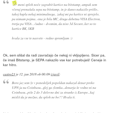
meni sploh noče zagrabit kartice na bitstamp, ampak sem
včeraj prenašala sepa na bitstamp, in je danes nakazilo prišlo..
takoj kupla nekaj minimalnega.. zakaj mi pa kartice ni sprejelo,
pa nimam pojma.. ena je bila MC, druga debetna VISA Electron,
tretja pa VISA .. čudno - dvomim, da niso 3d Secure..ker so to
kartice BK, SKB
hvala za vse te nasvete - redno spremljam :)
Ok, sem slišal da radi zavračajo če nekqj ni vkljopljeno. Sicer pa,
če imaš Bitstamp, je SEPA nakazilo vse kar potrebuješ! Ceneje in
kar hitro.
castro23
je
12. jan 2018 ob 00:09
izjavil
:
Boro jaz sem že v ponedeljek popoldan nakazal denar preko
UPN ja na Coinbasu...glej ga zlomka...denarja še vedno ni na
Coinbasu...piše 2 do 3 delovne dni za stranke iz Europe...kaj
misliš da je možno, da sploh ne bo?? Hvala ti.