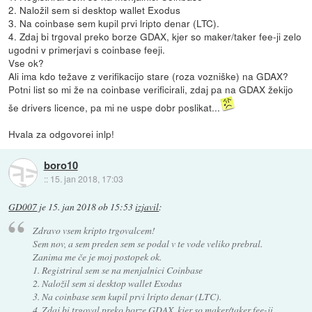
2. Naložil sem si desktop wallet Exodus
3. Na coinbase sem kupil prvi lripto denar (LTC).
4. Zdaj bi trgoval preko borze GDAX, kjer so maker/taker fee-ji zelo
ugodni v primerjavi s coinbase feeji.
Vse ok?
Ali ima kdo težave z verifikacijo stare (roza vozniške) na GDAX?
Potni list so mi že na coinbase verificirali, zdaj pa na GDAX žekijo
še drivers licence, pa mi ne uspe dobr poslikat...
Hvala za odgovorei inlp!
boro10
::
15. jan 2018, 17:03
GD007
je
15. jan 2018 ob 15:53
izjavil
:
Zdravo vsem kripto trgovalcem!
Sem nov, a sem preden sem se podal v te vode veliko prebral.
Zanima me če je moj postopek ok.
1. Registriral sem se na menjalnici Coinbase
2. Naložil sem si desktop wallet Exodus
3. Na coinbase sem kupil prvi lripto denar (LTC).
4. Zdaj bi trgoval preko borze GDAX, kjer so maker/taker fee-ji