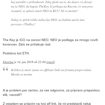
kaj narediti v prihodnosti. Zdaj glede na to, da danes vsi derejo
na ta NEO, da kupijo TheKey, ki prihaja na Kucoin, če sem prav
razumel, se splača imeti NEO in KCS? Ali se motim?
Zakaj se sploh toliko nabavlja NEO, na kakšen način ima
povezao s TheKey?
The Key je ICO na osnovi NEO. NEO je podlaga za mnogo novih
kovancev. Zato se pričakuje rast.
Podobno kot ETH.
Uros!no
je
14. jan 2018 ob 22:04
izjavil
:
Kolikor je meni znano so affiliate linki na forumu prepovedani.
Morda se motim.
A je problem par centov, za vse odgovore, za pripravo prispevkov,
slik, navodil?
Z veseljem se prijavim na tvoj aff link, če mi predstaviš nekaj