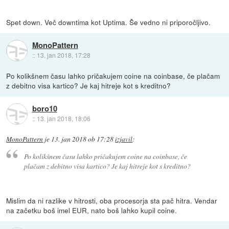
Spet down. Več downtima kot Uptima. Še vedno ni priporočljivo.
MonoPattern
::
13. jan 2018, 17:28
Po kolikšnem času lahko pričakujem coine na coinbase, če plačam
z debitno visa kartico? Je kaj hitreje kot s kreditno?
boro10
::
13. jan 2018, 18:06
MonoPattern
je
13. jan 2018 ob 17:28
izjavil
:
Po kolikšnem času lahko pričakujem coine na coinbase, če
plačam z debitno visa kartico? Je kaj hitreje kot s kreditno?
Mislim da ni razlike v hitrosti, oba procesorja sta pač hitra. Vendar
na začetku boš imel EUR, nato boš lahko kupil coine.