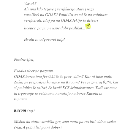
Vse ok?
Ali ima kdo težave z verifikacijo stare (roza
vozniške) na GDAX? Potni list so mi že na coinbase
verificirali, zdaj pa na GDAX žekijo še drivers
licence, pa mi ne uspe dobr poslikat...
Hvala za odgovorei inlp!
Pozdravljen,
Exodus sicer ne poznam.
GDAX borza ima fee 0.25% če prav vidim? Kar ni tako malo
Zakaj ne prepošlješ kovance na Kucoin? Fee je zmeraj 0,1%, kar
si pa lahko še znižaš, če lastiš KCS kriptokovanec. Tudi vse teme
in trgovanje se večinoma nanašajo na borze Kucoin in
Binance....
Kucoin
(ref)
Mislim da stara vozniška gre, sam mora pa res biti vidna vsaka
črka. A potni list pa ni dober?