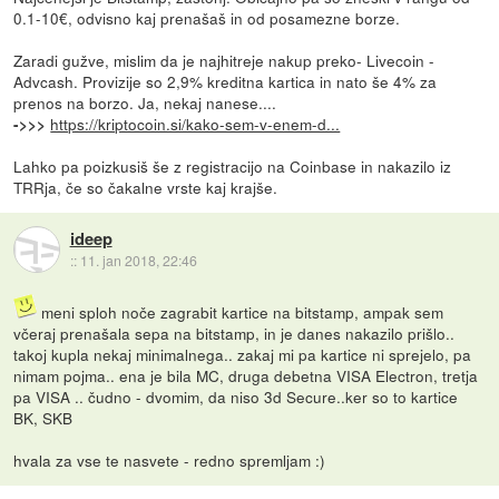
0.1-10€, odvisno kaj prenašaš in od posamezne borze.
Zaradi gužve, mislim da je najhitreje nakup preko- Livecoin -
Advcash. Provizije so 2,9% kreditna kartica in nato še 4% za
prenos na borzo. Ja, nekaj nanese....
https://kriptocoin.si/kako-sem-v-enem-d...
->>>
Lahko pa poizkusiš še z registracijo na Coinbase in nakazilo iz
TRRja, če so čakalne vrste kaj krajše.
ideep
::
11. jan 2018, 22:46
meni sploh noče zagrabit kartice na bitstamp, ampak sem
včeraj prenašala sepa na bitstamp, in je danes nakazilo prišlo..
takoj kupla nekaj minimalnega.. zakaj mi pa kartice ni sprejelo, pa
nimam pojma.. ena je bila MC, druga debetna VISA Electron, tretja
pa VISA .. čudno - dvomim, da niso 3d Secure..ker so to kartice
BK, SKB
hvala za vse te nasvete - redno spremljam :)