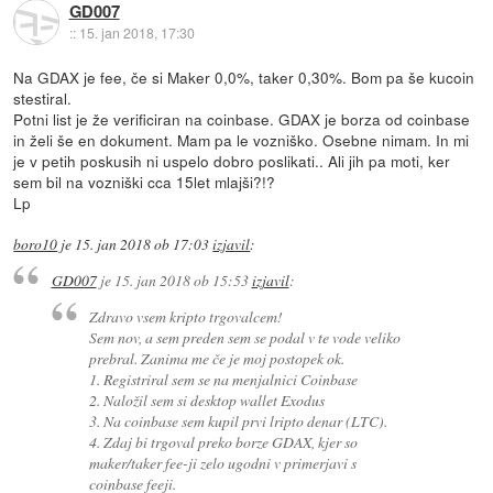
GD007
::
15. jan 2018, 17:30
Na GDAX je fee, če si Maker 0,0%, taker 0,30%. Bom pa še kucoin
stestiral.
Potni list je že verificiran na coinbase. GDAX je borza od coinbase
in želi še en dokument. Mam pa le vozniško. Osebne nimam. In mi
je v petih poskusih ni uspelo dobro poslikati.. Ali jih pa moti, ker
sem bil na vozniški cca 15let mlajši?!?
Lp
boro10
je
15. jan 2018 ob 17:03
izjavil
:
GD007
je
15. jan 2018 ob 15:53
izjavil
:
Zdravo vsem kripto trgovalcem!
Sem nov, a sem preden sem se podal v te vode veliko
prebral. Zanima me če je moj postopek ok.
1. Registriral sem se na menjalnici Coinbase
2. Naložil sem si desktop wallet Exodus
3. Na coinbase sem kupil prvi lripto denar (LTC).
4. Zdaj bi trgoval preko borze GDAX, kjer so
maker/taker fee-ji zelo ugodni v primerjavi s
coinbase feeji.