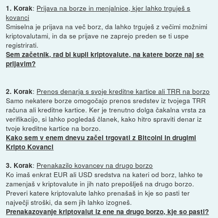
:
Prijava na borze in menjalnice, kjer lahko trguješ s
1. Korak
kovanci
Smiselna je prijava na več borz, da lahko trguješ z večimi možnimi
kriptovalutami, in da se prijave ne zaprejo preden se ti uspe
registrirati.
Sem začetnik, rad bi kupil kriptovalute, na katere borze naj se
prijavim?
:
Prenos denarja s svoje kreditne kartice ali TRR na borzo
2. Korak
Samo nekatere borze omogočajo prenos sredstev iz tvojega TRR
računa ali kreditne kartice. Ker je trenutno dolga čakalna vrsta za
verifikacijo, si lahko pogledaš članek, kako hitro spraviti denar iz
tvoje kreditne kartice na borzo.
Kako sem v enem dnevu začel trgovati z Bitcoini in drugimi
Kripto Kovanci
:
Prenakazilo kovancev na drugo borzo
3. Korak
Ko imaš enkrat EUR ali USD sredstva na kateri od borz, lahko te
zamenjaš v kriptovalute in jih nato prepošlješ na drugo borzo.
Preveri katere kriptovalute lahko prenašaš in kje so pasti ter
največji stroški, da sem jih lahko izogneš.
Prenakazovanje kriptovalut iz ene na drugo borzo, kje so pasti?