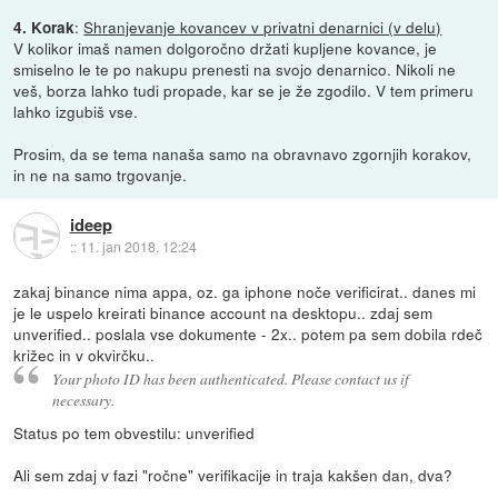
:
Shranjevanje kovancev v privatni denarnici (v delu)
4. Korak
V kolikor imaš namen dolgoročno držati kupljene kovance, je
smiselno le te po nakupu prenesti na svojo denarnico. Nikoli ne
veš, borza lahko tudi propade, kar se je že zgodilo. V tem primeru
lahko izgubiš vse.
Prosim, da se tema nanaša samo na obravnavo zgornjih korakov,
in ne na samo trgovanje.
ideep
::
11. jan 2018, 12:24
zakaj binance nima appa, oz. ga iphone noče verificirat.. danes mi
je le uspelo kreirati binance account na desktopu.. zdaj sem
unverified.. poslala vse dokumente - 2x.. potem pa sem dobila rdeč
križec in v okvirčku..
Your photo ID has been authenticated. Please contact us if
necessary.
Status po tem obvestilu: unverified
Ali sem zdaj v fazi "ročne" verifikacije in traja kakšen dan, dva?