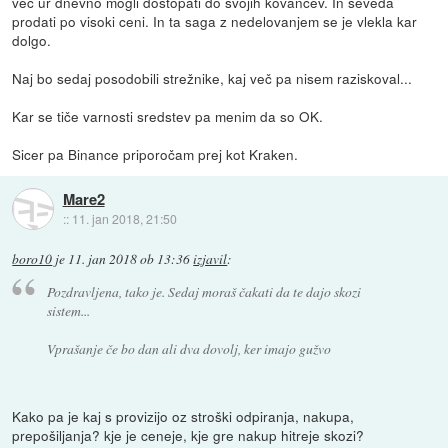
več ur dnevno mogli dostopati do svojih kovancev. In seveda
prodati po visoki ceni. In ta saga z nedelovanjem se je vlekla kar
dolgo.
Naj bo sedaj posodobili strežnike, kaj več pa nisem raziskoval...
Kar se tiče varnosti sredstev pa menim da so OK.
Sicer pa Binance priporočam prej kot Kraken.
Mare2
::
11. jan 2018, 21:50
boro10
je
11. jan 2018 ob 13:36
izjavil
:
Pozdravljena, tako je. Sedaj moraš čakati da te dajo skozi
sistem...
Vprašanje če bo dan ali dva dovolj, ker imajo gužvo
Kako pa je kaj s provizijo oz stroški odpiranja, nakupa,
prepošiljanja? kje je ceneje, kje gre nakup hitreje skozi?