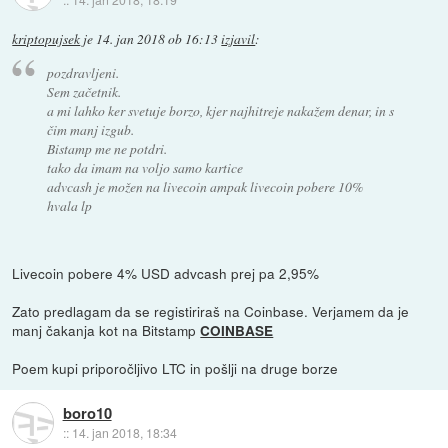
kriptopujsek
je
14. jan 2018 ob 16:13
izjavil
:
pozdravljeni.
Sem začetnik.
a mi lahko ker svetuje borzo, kjer najhitreje nakažem denar, in s
čim manj izgub.
Bistamp me ne potdri.
tako da imam na voljo samo kartice
advcash je možen na livecoin ampak livecoin pobere 10%
hvala lp
Livecoin pobere 4% USD advcash prej pa 2,95%
Zato predlagam da se registiriraš na Coinbase. Verjamem da je
manj čakanja kot na Bitstamp
COINBASE
Poem kupi priporočljivo LTC in pošlji na druge borze
boro10
::
14. jan 2018, 18:34