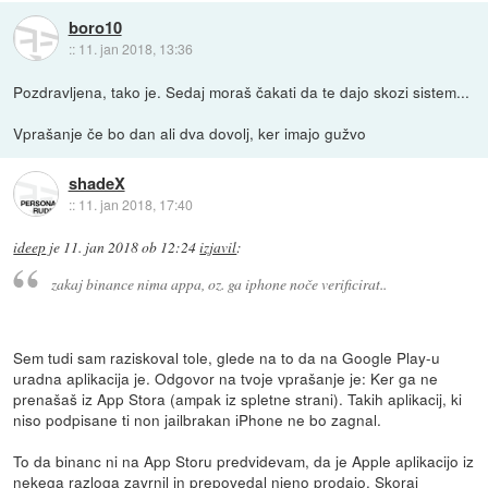
boro10
::
11. jan 2018, 13:36
Pozdravljena, tako je. Sedaj moraš čakati da te dajo skozi sistem...
Vprašanje če bo dan ali dva dovolj, ker imajo gužvo
shadeX
::
11. jan 2018, 17:40
ideep
je
11. jan 2018 ob 12:24
izjavil
:
zakaj binance nima appa, oz. ga iphone noče verificirat..
Sem tudi sam raziskoval tole, glede na to da na Google Play-u
uradna aplikacija je. Odgovor na tvoje vprašanje je: Ker ga ne
prenašaš iz App Stora (ampak iz spletne strani). Takih aplikacij, ki
niso podpisane ti non jailbrakan iPhone ne bo zagnal.
To da binanc ni na App Storu predvidevam, da je Apple aplikacijo iz
nekega razloga zavrnil in prepovedal njeno prodajo. Skoraj