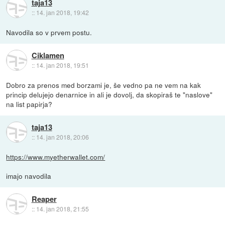
taja13
::
14. jan 2018, 19:42
Navodila so v prvem postu.
Ciklamen
::
14. jan 2018, 19:51
Dobro za prenos med borzami je, še vedno pa ne vem na kak
princip delujejo denarnice in ali je dovolj, da skopiraš te "naslove"
na list papirja?
taja13
::
14. jan 2018, 20:06
https://www.myetherwallet.com/
imajo navodila
Reaper
::
14. jan 2018, 21:55