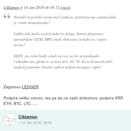
Ciklamen
je
14. jan 2018 ob 18:12
izjavil
:
Naredil in potrdil račun na Coinbase, potem pa me zanima kako
je s temi denarnicami?
Lahko kdo malo razloži kako to deluje, katere denarnice
uporabljate (ETH, XRP, ostali shitcoini) in kako se z njimi
ravna?
EDIT: pa coini bodo ostali en čas, ne bo se prodajalo
vsakodnevno, gleda se za leto, dve, 10, 50. Za to bi morda bilo
najbolj pametno shranit zadeve nekam na papir, right?
Zagotovo
LEDGER
Podpira veliko coinov, res pa da ne vseh shitcoinov. podpira XRP,
ETH, BTC, LTC,.....
Ciklamen
::
14. jan 2018, 18:50