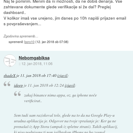
Naj te pomirim. Menim da ni možnosti, da ne dobiš denarja. Vse
zahtevane dokumente glede verifikacije si že dal? Preglej
dashboard..
V kolikor imaš vse urejeno, jim danes po 10h napiši prijazen email
s povpraševanjem...
Zgodovina sprememb…
spremenil:
boro10
(
12. jan 2018 ob 07:08
)
Nebomgabiksa
::
12. jan 2018, 11:06
shadeX
je
11. jan 2018 ob 17:40
izjavil
:
ideep
je
11. jan 2018 ob 12:24
izjavil
:
zakaj binance nima appa, oz. ga iphone noče
verificirat..
Sem tudi sam raziskoval tole, glede na to da na Google Play-u
uradna aplikacija je. Odgovor na tvoje vprašanje je: Ker ga ne
prenašaš iz App Stora (ampak iz spletne strani). Takih aplikacij,
ki niso podpisane ti non jailbrakan iPhone ne bo zagnal.