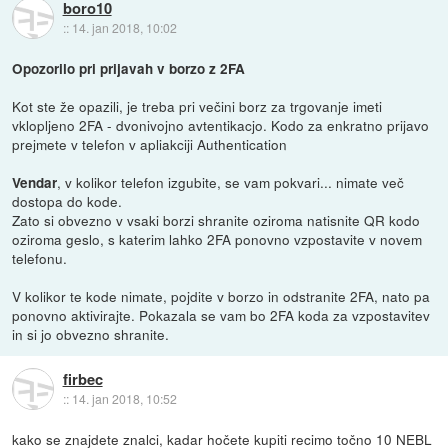
boro10
::
14. jan 2018, 10:02
Opozorilo pri prijavah v borzo z 2FA
Kot ste že opazili, je treba pri večini borz za trgovanje imeti
vklopljeno 2FA - dvonivojno avtentikacjo. Kodo za enkratno prijavo
prejmete v telefon v apliakciji Authentication
, v kolikor telefon izgubite, se vam pokvari... nimate več
Vendar
dostopa do kode.
Zato si obvezno v vsaki borzi shranite oziroma natisnite QR kodo
oziroma geslo, s katerim lahko 2FA ponovno vzpostavite v novem
telefonu.
V kolikor te kode nimate, pojdite v borzo in odstranite 2FA, nato pa
ponovno aktivirajte. Pokazala se vam bo 2FA koda za vzpostavitev
in si jo obvezno shranite.
firbec
::
14. jan 2018, 10:52
kako se znajdete znalci, kadar hočete kupiti recimo točno 10 NEBL