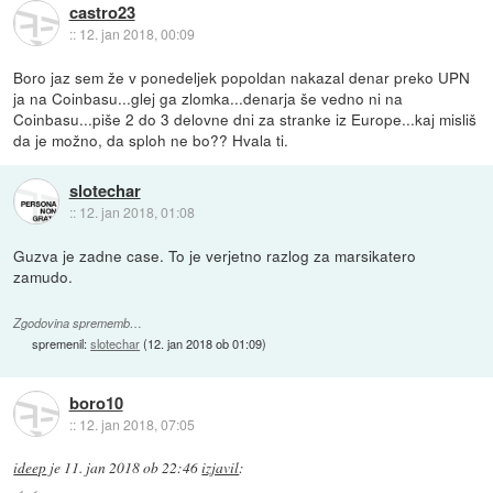
castro23
::
12. jan 2018, 00:09
Boro jaz sem že v ponedeljek popoldan nakazal denar preko UPN
ja na Coinbasu...glej ga zlomka...denarja še vedno ni na
Coinbasu...piše 2 do 3 delovne dni za stranke iz Europe...kaj misliš
da je možno, da sploh ne bo?? Hvala ti.
slotechar
::
12. jan 2018, 01:08
Guzva je zadne case. To je verjetno razlog za marsikatero
zamudo.
Zgodovina sprememb…
spremenil:
slotechar
(
12. jan 2018 ob 01:09
)
boro10
::
12. jan 2018, 07:05
ideep
je
11. jan 2018 ob 22:46
izjavil
: