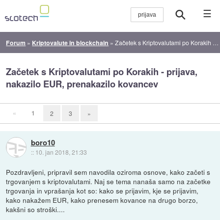
☰
Forum
»
Kriptovalute in blockchain
»
Začetek s Kriptovalutami po Korakih - prijava, nakazilo EUR, prenakazilo kovancev
Začetek s Kriptovalutami po Korakih - prijava,
nakazilo EUR, prenakazilo kovancev
«
1
2
3
»
boro10
::
10. jan 2018, 21:33
Pozdravljeni, pripravil sem navodila oziroma osnove, kako začeti s
trgovanjem s kriptovalutami. Naj se tema nanaša samo na začetke
trgovanja in vprašanja kot so: kako se prijavim, kje se prijavim,
kako nakažem EUR, kako prenesem kovance na drugo borzo,
kakšni so stroški....