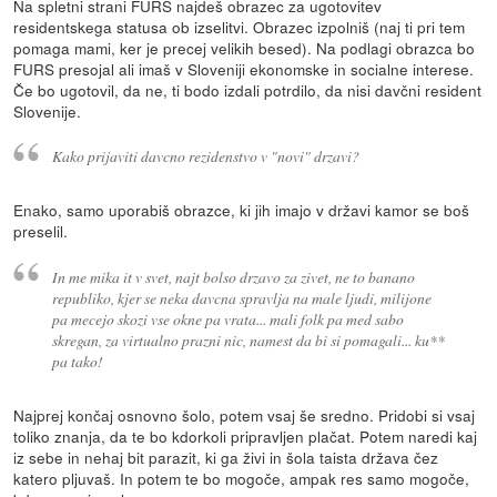
Na spletni strani FURS najdeš obrazec za ugotovitev
residentskega statusa ob izselitvi. Obrazec izpolniš (naj ti pri tem
pomaga mami, ker je precej velikih besed). Na podlagi obrazca bo
FURS presojal ali imaš v Sloveniji ekonomske in socialne interese.
Če bo ugotovil, da ne, ti bodo izdali potrdilo, da nisi davčni resident
Slovenije.
Kako prijaviti davcno rezidenstvo v "novi" drzavi?
Enako, samo uporabiš obrazce, ki jih imajo v državi kamor se boš
preselil.
In me mika it v svet, najt bolso drzavo za zivet, ne to banano
republiko, kjer se neka davcna spravlja na male ljudi, milijone
pa mecejo skozi vse okne pa vrata... mali folk pa med sabo
skregan, za virtualno prazni nic, namest da bi si pomagali... ku**
pa tako!
Najprej končaj osnovno šolo, potem vsaj še sredno. Pridobi si vsaj
toliko znanja, da te bo kdorkoli pripravljen plačat. Potem naredi kaj
iz sebe in nehaj bit parazit, ki ga živi in šola taista država čez
katero pljuvaš. In potem te bo mogoče, ampak res samo mogoče,