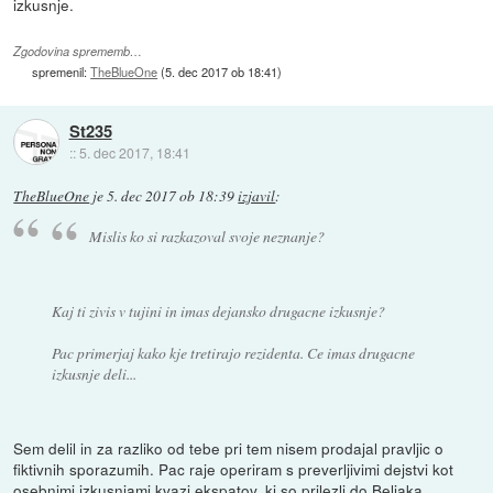
izkusnje.
Zgodovina sprememb…
spremenil:
TheBlueOne
(
5. dec 2017 ob 18:41
)
St235
::
5. dec 2017, 18:41
TheBlueOne
je
5. dec 2017 ob 18:39
izjavil
:
Mislis ko si razkazoval svoje neznanje?
Kaj ti zivis v tujini in imas dejansko drugacne izkusnje?
Pac primerjaj kako kje tretirajo rezidenta. Ce imas drugacne
izkusnje deli...
Sem delil in za razliko od tebe pri tem nisem prodajal pravljic o
fiktivnih sporazumih. Pac raje operiram s preverljivimi dejstvi kot
osebnimi izkusnjami kvazi ekspatov, ki so prilezli do Beljaka.