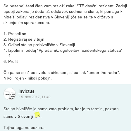
Še posebej šesti člen vam razloži zakaj STE davčni rezident. Zadnji
updejt zakona je dodal 2. odstavek sedmemu členu, ki pomaga k
hitrejši odjavi rezidenstva v Sloveniji (če se selite v državo s
sklenjenim sporazumom).
1. Preseli se
2. Registriraj se v tujini
3. Odjavi stalno prebivališče v Sloveniji
4. Izpolni in oddaj "Vprašalnik: ugotovitev rezidentskega statusa"
... ?
6. Profit
Če pa se seliš po svetu s cirkusom, si pa itak "under the radar".
Nikoli rojen - nikoli pokojn.
Invictus
::
5. dec 2017, 11:49
Stalno bivališče je samo zato problem, ker je to termin, poznan
samo v Sloveniji
.
Tujina tega ne pozna...