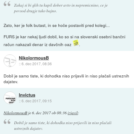
Zakaj si bi glih tu kupil dober avto in nepremicnino, ce je
povsod drugje tako bajno.
Zato, ker je folk butast, in se hoče postaviti pred kolegi...
FURS je kar nekaj ljudi dobil, ko so si na slovenski osebni bančni
račun nakazali denar iz davčnih oaz
.
NikolormousB
::
6. dec 2017, 08:36
Dobil je samo tiste, ki dohodka niso prijavili in niso plačali ustreznih
dajatev.
Invictus
::
6. dec 2017, 09:15
NikolormousB
je
6. dec 2017 ob 08:36
izjavil
:
Dobil je samo tiste, ki dohodka niso prijavili in niso plačali
ustreznih dajatev.