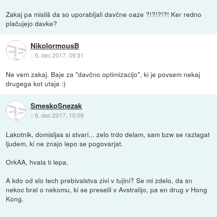
Zakaj pa misliš da so uporabljali davčne oaze ?!?!?!?! Ker redno
plačujejo davke?
NikolormousB
::
6. dec 2017, 09:31
Ne vem zakaj. Baje za "davčno optimizacijo", ki je povsem nekaj
drugega kot utaja :)
SmeskoSnezak
::
6. dec 2017, 10:08
Lakotnik, domisljas si stvari... zelo trdo delam, sam bzw se razlagat
ljudem, ki ne znajo lepo se pogovarjat.
OrkAA, hvala ti lepa.
A kdo od slo tech prebivalstva zivi v tujini? Se mi zdelo, da sn
nekoc bral o nekomu, ki se preselil v Avstralijo, pa en drug v Hong
Kong.