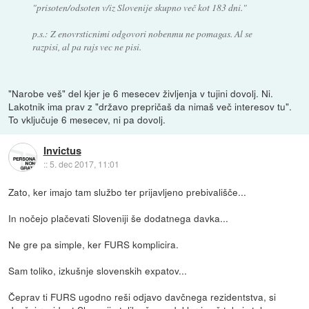
"prisoten/odsoten v/iz Slovenije skupno več kot 183 dni."
p.s.: Z enovrsticnimi odgovori nobenmu ne pomagas. Al se
razpisi, al pa rajs vec ne pisi.
"Narobe veš" del kjer je 6 mesecev življenja v tujini dovolj. Ni.
Lakotnik ima prav z "državo prepričaš da nimaš več interesov tu".
To vključuje 6 mesecev, ni pa dovolj.
Invictus
::
5. dec 2017, 11:01
Zato, ker imajo tam službo ter prijavljeno prebivališče...
In nočejo plačevati Sloveniji še dodatnega davka...
Ne gre pa simple, ker FURS komplicira.
Sam toliko, izkušnje slovenskih expatov...
Čeprav ti FURS ugodno reši odjavo davčnega rezidentstva, si