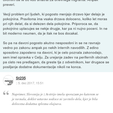
preveri.
Vecji problem pri ljudeh, ki pogosto menjajo drzavo kjer delajo je
pokojnina. Praviloma ima vsaka drzava doloceno, koliko let moras
pri njih delat, da si delezen dela pokojnine. Priporoca se, da
pokojnino uplacujes se nekje drugje, kar pa ni nujno poceni. In ne
bit moderno neumen, da je itak ne bos docakal.
So pa na davcni pogosto akutno nesposobni in se ne ravnajo
vedno po zakonu ampak po nekih internih navodilih. Z edino
sposobno zaposleno na davcni, ki je celo poznala zakonodajo,
sem imel opravka v Celju. Za urejanje zadev na perifernih obcinah
pa cisto res predlagam, da greste tja z odvetnikom, ker drugace se
posiljanje dodatne dokumentacije nikoli ne konca.
St235
::
5. dec 2017, 15:51
Naprimer, Slovenija je z Avstrijo imela sporazum po katerem se
je ravnala, dokler ustavno sodisce ni zavrnilo dela, kjer je bila
dolocena dodatna splosna olajsava.