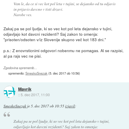
Vem le, da ce si vec kot pol leta v tujini, se dejansko od tu odjavis
in prijavis davcno v tisti drzavi.
Narobe ves.
Zakaj pa se pol ljudje, ki so vec kot pol leta dejansko v tujini,
odjavljajo kot davcni rezidenti? Saj zakon to omenja:
"prisoten/odsoten v/iz Slovenije skupno več kot 183 dni."
p.s.: Z enovrsticnimi odgovori nobenmu ne pomagas. Al se razpisi,
al pa rajs vec ne pisi.
Zgodovina sprememb…
spremenilo:
SmeskoSnezak
(
5. dec 2017 ob 10:56
)
Mavrik
::
5. dec 2017, 11:00
SmeskoSnezak
je
5. dec 2017 ob 10:55
izjavil
:
Zakaj pa se pol ljudje, ki so vec kot pol leta dejansko v tujini,
odjavljajo kot davcni rezidenti? Saj zakon to omenja: