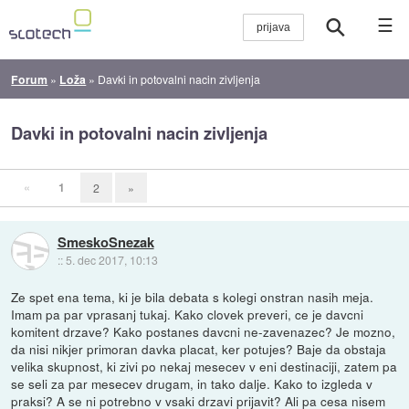
☰
Forum
»
Loža
»
Davki in potovalni nacin zivljenja
Davki in potovalni nacin zivljenja
«
1
2
»
SmeskoSnezak
::
5. dec 2017, 10:13
Ze spet ena tema, ki je bila debata s kolegi onstran nasih meja.
Imam pa par vprasanj tukaj. Kako clovek preveri, ce je davcni
komitent drzave? Kako postanes davcni ne-zavenazec? Je mozno,
da nisi nikjer primoran davka placat, ker potujes? Baje da obstaja
velika skupnost, ki zivi po nekaj mesecev v eni destinaciji, zatem pa
se seli za par mesecev drugam, in tako dalje. Kako to izgleda v
praksi? A se ni potrebno v vsaki drzavi prijavit? Ali pa cesa nisem