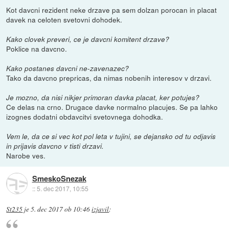
Kot davcni rezident neke drzave pa sem dolzan porocan in placat
davek na celoten svetovni dohodek.
Kako clovek preveri, ce je davcni komitent drzave?
Poklice na davcno.
Kako postanes davcni ne-zavenazec?
Tako da davcno prepricas, da nimas nobenih interesov v drzavi.
Je mozno, da nisi nikjer primoran davka placat, ker potujes?
Ce delas na crno. Drugace davke normalno placujes. Se pa lahko
izognes dodatni obdavcitvi svetovnega dohodka.
Vem le, da ce si vec kot pol leta v tujini, se dejansko od tu odjavis
in prijavis davcno v tisti drzavi.
Narobe ves.
SmeskoSnezak
::
5. dec 2017, 10:55
St235
je
5. dec 2017 ob 10:46
izjavil
: