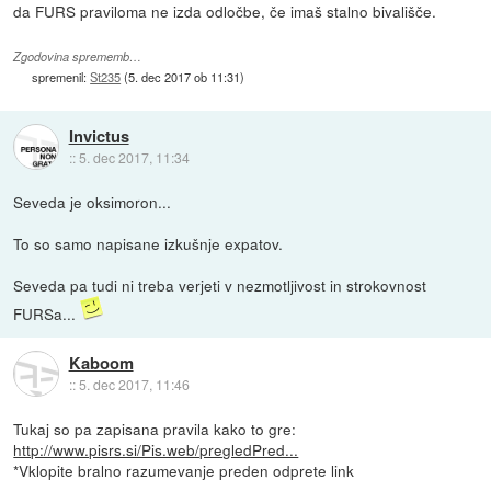
da FURS praviloma ne izda odločbe, če imaš stalno bivališče.
Zgodovina sprememb…
spremenil:
St235
(
5. dec 2017 ob 11:31
)
Invictus
::
5. dec 2017, 11:34
Seveda je oksimoron...
To so samo napisane izkušnje expatov.
Seveda pa tudi ni treba verjeti v nezmotljivost in strokovnost
FURSa...
Kaboom
::
5. dec 2017, 11:46
Tukaj so pa zapisana pravila kako to gre:
http://www.pisrs.si/Pis.web/pregledPred...
*Vklopite bralno razumevanje preden odprete link