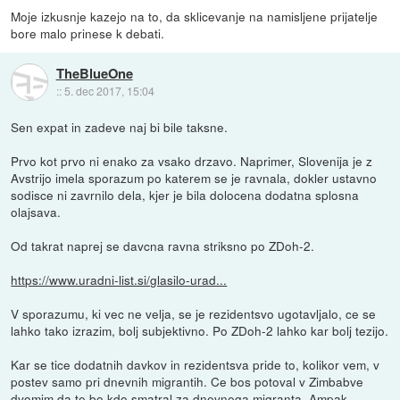
Moje izkusnje kazejo na to, da sklicevanje na namisljene prijatelje
bore malo prinese k debati.
TheBlueOne
::
5. dec 2017, 15:04
Sen expat in zadeve naj bi bile taksne.
Prvo kot prvo ni enako za vsako drzavo. Naprimer, Slovenija je z
Avstrijo imela sporazum po katerem se je ravnala, dokler ustavno
sodisce ni zavrnilo dela, kjer je bila dolocena dodatna splosna
olajsava.
Od takrat naprej se davcna ravna striksno po ZDoh-2.
https://www.uradni-list.si/glasilo-urad...
V sporazumu, ki vec ne velja, se je rezidentsvo ugotavljalo, ce se
lahko tako izrazim, bolj subjektivno. Po ZDoh-2 lahko kar bolj tezijo.
Kar se tice dodatnih davkov in rezidentsva pride to, kolikor vem, v
postev samo pri dnevnih migrantih. Ce bos potoval v Zimbabve
dvomim da te bo kdo smatral za dnevnega migranta. Ampak