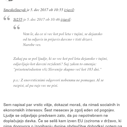
SmeskoSnezak
je
5. dec 2017 ob 10:55
izjavil
:
St235
je
5. dec 2017 ob 10:46
izjavil
:
Vem le, da ce si vec kot pol leta v tujini, se dejansko
od tu odjavis in prijavis davcno v tisti drzavi.
Narobe ves.
Zakaj pa se pol ljudje, ki so vec kot pol leta dejansko v tujini,
odjavljajo kot davcni rezidenti? Saj zakon to omenja:
"prisoten/odsoten v/iz Slovenije skupno več kot 183 dni."
p.s.: Z enovrsticnimi odgovori nobenmu ne pomagas. Al se
razpisi, al pa rajs vec ne pisi.
Sem napisal par vrstic višje, dokazat moraš, da nimaš socialnih in
ekonomskih interesov. Šest mesecev je zgolj eden od pogojev.
Ljudje se odjavljajo predvsem zato, da po nepotrebnem ne
doplačujejo davka. Če se seliš kam izven EU (oziroma v državo, ki
nima dogovora o izogibanju dvojne obdavčitve dohodka) potem pa