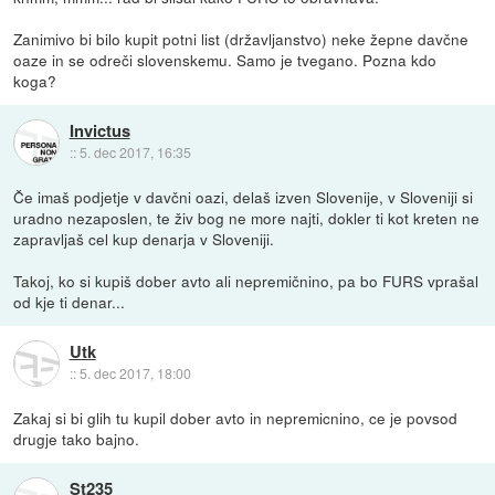
Zanimivo bi bilo kupit potni list (državljanstvo) neke žepne davčne
oaze in se odreči slovenskemu. Samo je tvegano. Pozna kdo
koga?
Invictus
::
5. dec 2017, 16:35
Če imaš podjetje v davčni oazi, delaš izven Slovenije, v Sloveniji si
uradno nezaposlen, te živ bog ne more najti, dokler ti kot kreten ne
zapravljaš cel kup denarja v Sloveniji.
Takoj, ko si kupiš dober avto ali nepremičnino, pa bo FURS vprašal
od kje ti denar...
Utk
::
5. dec 2017, 18:00
Zakaj si bi glih tu kupil dober avto in nepremicnino, ce je povsod
drugje tako bajno.
St235