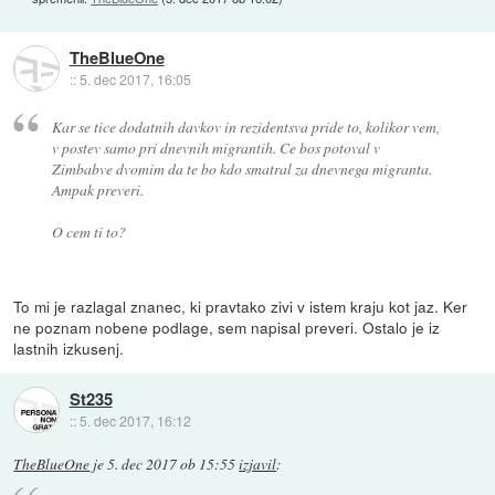
TheBlueOne
::
5. dec 2017, 16:05
Kar se tice dodatnih davkov in rezidentsva pride to, kolikor vem,
v postev samo pri dnevnih migrantih. Ce bos potoval v
Zimbabve dvomim da te bo kdo smatral za dnevnega migranta.
Ampak preveri.
O cem ti to?
To mi je razlagal znanec, ki pravtako zivi v istem kraju kot jaz. Ker
ne poznam nobene podlage, sem napisal preveri. Ostalo je iz
lastnih izkusenj.
St235
::
5. dec 2017, 16:12
TheBlueOne
je
5. dec 2017 ob 15:55
izjavil
: