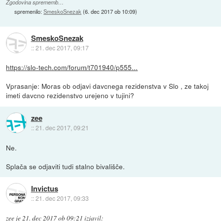
Zgodovina sprememb…
spremenilo:
SmeskoSnezak
(
6. dec 2017 ob 10:09
)
SmeskoSnezak
::
21. dec 2017, 09:17
https://slo-tech.com/forum/t701940/p555...
Vprasanje: Moras ob odjavi davcnega rezidenstva v Slo , ze takoj
imeti davcno rezidenstvo urejeno v tujini?
zee
::
21. dec 2017, 09:21
Ne.
Splača se odjaviti tudi stalno bivališče.
Invictus
::
21. dec 2017, 09:33
zee
je
21. dec 2017 ob 09:21
izjavil
: