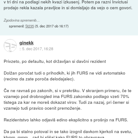
v tri dni na podlagi nekih kvazi izkusenj. Potem pa razni Invictusi
prodajo rekla kazala pravljice in si domisljajo da vejo o cem govori.
Zgodovina sprememb…
spremenil:
St235
(
5. dec 2017 ob 16:17
)
ginekk
::
5. dec 2017, 16:28
Privzeto, po defaultu, kot državljan si davčni rezident
Dolžan poročat tudi o prihodkih, ki jih FURS ne vidi avtomatsko
(recimo da zate poroča delodajalec).
Če ne ravnaš po zakonih, si v prekršku. V skranjem primeru, če te
vzamejo pod drobnogled ima FURS zakonsko podlago vzeti 70%
tistega za kar ne moreš dokazat virov. Tudi za nazaj, pri čemer si
vzamejo tudi pravico ocenit premoženje.
Rezidentstvo lahko odjaviš edino eksplicitno s prošnjo na FURS.
Da pa bi stalno potoval in se tako izognil davkom kjerkoli na svetu,
khmm, mmm... rad bi slišal kako FURS to obravnava.