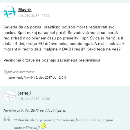
Mavrik
::
5. dec 2017, 11:55
Seveda da ga pozna, praktično povsod moraš registrirati svoj
naslov. Spet nekaj na pamet prdiš! Še več: večinoma se moraš
registrirati v določenem času po preselitvi (npr. Švica in Nemčija ti
data 14 dni, druge EU države nekaj podobnega). A nisi ti nek veliki
migrant ki redno služi maljone v DACH regiji? Kako tega ne veš?
Večinoma države ne poznajo začasnega prebivališča.
Zgodovina sprememb…
spremenil:
Mavrik
(
5. dec 2017 ob 12:01
)
jernejl
::
5. dec 2017, 12:00
Invictus
je
5. dec 2017 ob 11:49
izjavil
:
Stalno bivališče je samo zato problem, ker je to termin, poznan
samo v Sloveniji
.