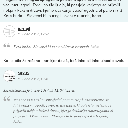
vsakemu zgodi. Torej, so tile ljudje, ki potujejo verjetno se prijavili
nekje v kaksni drzavi, kjer je davkarija super ugodna al pa je ni? :)
Kera huda... Slovenci bi to mogli izvest v trumah, haha.
jernejl
::
5. dec 2017, 12:24
Kera huda... Slovenci bi to mogli izvest v trumah, haha.
Kot je bilo že rečeno, tam kjer delaš, boš tako ali tako plačal davek.
St235
::
5. dec 2017, 12:40
SmeskoSnezak
je
5. dec 2017 ob 12:04
izjavil
:
Mogoce sn v naglici spregledal poanto tvojih enovrsticnic, se
lahk vsakemu zgodi. Torej, so tile ljudje, ki potujejo verjetno se
prijavili nekje v kaksni drzavi, kjer je davkarija super ugodna al
pa je ni? :) Kera huda... Slovenci bi to mogli izvest v trumah,
haha.