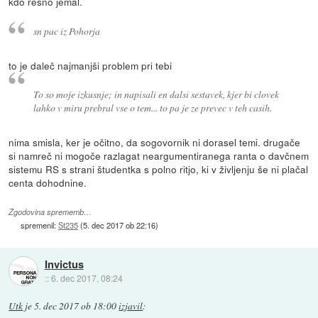
kdo resno jemal.
sn pac iz Pohorja
to je daleč najmanjši problem pri tebi
To so moje izkusnje; in napisali en dalsi sestavek, kjer bi clovek
lahko v miru prebral vse o tem... to pa je ze prevec v teh casih.
nima smisla, ker je očitno, da sogovornik ni dorasel temi. drugače
si namreč ni mogoče razlagat neargumentiranega ranta o davčnem
sistemu RS s strani študentka s polno ritjo, ki v življenju še ni plačal
centa dohodnine.
Zgodovina sprememb…
spremenil:
St235
(
5. dec 2017 ob 22:16
)
Invictus
::
6. dec 2017, 08:24
Utk
je
5. dec 2017 ob 18:00
izjavil
: