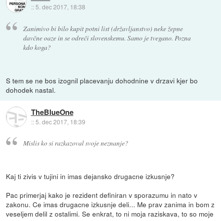
::
5. dec 2017, 18:38
Zanimivo bi bilo kupit potni list (državljanstvo) neke žepne
davčne oaze in se odreči slovenskemu. Samo je tvegano. Pozna
kdo koga?
S tem se ne bos izognil placevanju dohodnine v drzavi kjer bo
dohodek nastal.
TheBlueOne
::
5. dec 2017, 18:39
Mislis ko si razkazoval svoje neznanje?
Kaj ti zivis v tujini in imas dejansko drugacne izkusnje?
Pac primerjaj kako je rezident definiran v sporazumu in nato v
zakonu. Ce imas drugacne izkusnje deli... Me prav zanima in bom z
veseljem delil z ostalimi. Se enkrat, to ni moja raziskava, to so moje