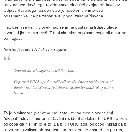
brez odjave davčnega rezidentstva plačuješ dvojno obdavčitev.
Odjava davčnega rezidentstva je načeloma v interesu
posameznika, ne pa zahteva ali pogoj zakona/davčne.
P.s.: beri vse kar ti človek napiše in ne postavljaj trditev glede
stvari, ki jih ne razumeš. Z funkcionalno nepismenostjo nikomur ne
pomagaš.
Invictus
je
5. dec 2017 ob 11:01
izjavil
:
Sam toliko, izkušnje slovenskih expatov...
Čeprav ti FURS ugodno reši odjavo davčnega rezidentstva, si
davčni rezident Slovenije toliko časa, dokler imaš tukaj stalno
bivališče...
To je oksimoron (verjetno tudi zato, ker so med slovenskimi
"ekspati" številni moroni). Davčni rezident si dokler ti FURS ne izda
odločbe da nisi. In to je to. Da bi ti FURS izdal odločbo, hkrati da bi
bil zaradi bivališča obravnavan kot resident je absurd. Je pa res,