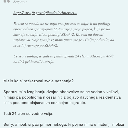
Seznam:
http://www.fu.gov.si/fileadmin/Internet...
Po tem se menda ne ravnajo vec, jaz sem se odjavil na podlagi
enega od teh sporazumov (Z Avstrijo), mojo punco, ki je prisla
kasneje so odjavili na podlagi ZDoh-2. Ko sem na davcni
razkazoval svoje znanje iz sporazuma, me je v Celju poducila, da
se sedaj ravnajo po ZDoh-2.
Ce se ne motim, je zadeva padla zaradi 24 clena. Klikne na 4/98
na link pri besedi Avstrija.
Mislis ko si razkazoval svoje neznanje?
Sporazumi o izogibanju dvojne obdavcitve so se vedno v veljavi,
nimajo pa popolnoma nicesar niti z odjavo davcnega rezidentstva
niti s posebno olajsavo za cezmejne migrante.
Tudi 24 clen se vedno velja.
Sorry, ampak si pac primer nekoga, ki pojma nima o materiji in bluzi