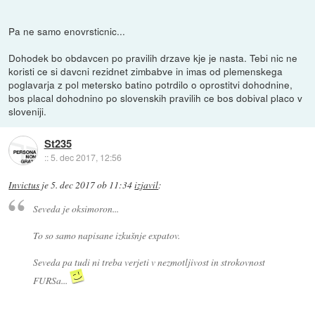
Pa ne samo enovrsticnic...
Dohodek bo obdavcen po pravilih drzave kje je nasta. Tebi nic ne
koristi ce si davcni rezidnet zimbabve in imas od plemenskega
poglavarja z pol metersko batino potrdilo o oprostitvi dohodnine,
bos placal dohodnino po slovenskih pravilih ce bos dobival placo v
sloveniji.
St235
::
5. dec 2017, 12:56
Invictus
je
5. dec 2017 ob 11:34
izjavil
:
Seveda je oksimoron...
To so samo napisane izkušnje expatov.
Seveda pa tudi ni treba verjeti v nezmotljivost in strokovnost
FURSa...