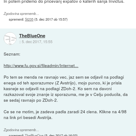
In potem pridemo do pricevanj expatov o katerih sanja Invictus.
Zgodovina sprememb…
spremenil:
St235
(
5. dec 2017 ob 15:57
)
TheBlueOne
::
5. dec 2017, 15:55
Seznam:
http://www.fu.gov.si/fileadmin/Internet...
Po tem se menda ne ravnajo vec, jaz sem se odjavil na podlagi
enega od teh sporazumov (Z Avstrijo), mojo punco, ki je prisla
kasneje so odjavili na podlagi ZDoh-2. Ko sem na davcni
razkazoval svoje znanje iz sporazuma, me je v Celju poducila, da
se sedaj ravnajo po ZDoh-2.
Ce se ne motim, je zadeva padla zaradi 24 clena. Klikne na 4/98
na link pri besedi Avstrija.
Zgodovina sprememb…
spremenil:
TheBlueOne
(
5. dec 2017 ob 16:02
)