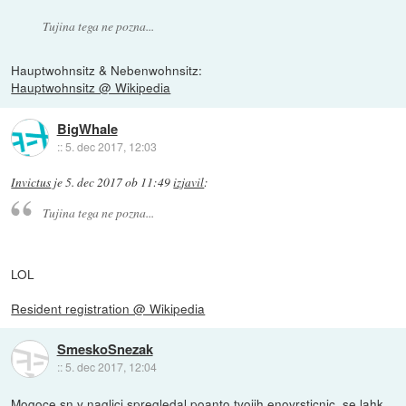
Tujina tega ne pozna...
Hauptwohnsitz & Nebenwohnsitz:
Hauptwohnsitz @ Wikipedia
BigWhale
::
5. dec 2017, 12:03
Invictus
je
5. dec 2017 ob 11:49
izjavil
:
Tujina tega ne pozna...
LOL
Resident registration @ Wikipedia
SmeskoSnezak
::
5. dec 2017, 12:04
Mogoce sn v naglici spregledal poanto tvojih enovrsticnic, se lahk