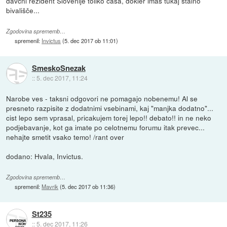
davčni rezident Slovenije toliko časa, dokler imaš tukaj stalno
bivališče...
Zgodovina sprememb…
spremenil:
Invictus
(
5. dec 2017 ob 11:01
)
SmeskoSnezak
::
5. dec 2017, 11:24
Narobe ves - taksni odgovori ne pomagajo nobenemu! Al se
presneto razpisite z dodatnimi vsebinami, kaj "manjka dodatno"...
cist lepo sem vprasal, pricakujem torej lepo!! debato!! in ne neko
podjebavanje, kot ga imate po celotnemu forumu itak prevec...
nehajte smetit vsako temo! /rant over
dodano: Hvala, Invictus.
Zgodovina sprememb…
spremenil:
Mavrik
(
5. dec 2017 ob 11:36
)
St235
::
5. dec 2017, 11:26