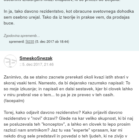
In ja, tako davcno rezidentstvo, kot obracune svetovnega dohodka
sem osebno urejal. Tako da iz teorije in prakse vem, da prodajas
buce.
Zgodovina sprememb…
spremenil:
St235
(
5. dec 2017 ob 18:44
)
SmeskoSnezak
::
5. dec 2017, 21:46
Zanimivo, da se stalno zacnete prerekati okoli kvazi istih stvari v
skoraj vsaki temi. Namesto, da bi dejansko razumsko napisali: To
so moje izkusnje; in napisali en dalsi sestavek, kjer bi clovek lahko
v miru prebral vse o tem... to pa je ze prevec v teh casih.
(facepalm)
Torej, kako odjavit davcno rezidenstvo? Kako prijaviti davcno
rezidenstvo v "novi" drzavi? Glede na kar veliko skupnost, ki bi naj
se posluzevala teh "konceptov", a lahko en clovek to lepo prosim
razlozi nam smrtnikom? Jaz tu vas "experte" vprasam, kar mi
nekdo drug sele predstavil in povedal o teh ljudeh, ki ne zivijo v