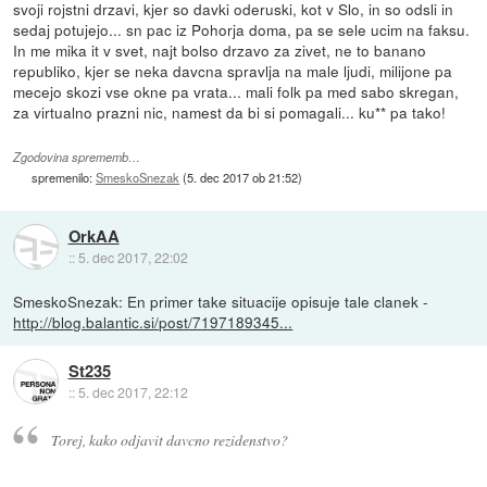
svoji rojstni drzavi, kjer so davki oderuski, kot v Slo, in so odsli in
sedaj potujejo... sn pac iz Pohorja doma, pa se sele ucim na faksu.
In me mika it v svet, najt bolso drzavo za zivet, ne to banano
republiko, kjer se neka davcna spravlja na male ljudi, milijone pa
mecejo skozi vse okne pa vrata... mali folk pa med sabo skregan,
za virtualno prazni nic, namest da bi si pomagali... ku** pa tako!
Zgodovina sprememb…
spremenilo:
SmeskoSnezak
(
5. dec 2017 ob 21:52
)
OrkAA
::
5. dec 2017, 22:02
SmeskoSnezak: En primer take situacije opisuje tale clanek -
http://blog.balantic.si/post/7197189345...
St235
::
5. dec 2017, 22:12
Torej, kako odjavit davcno rezidenstvo?