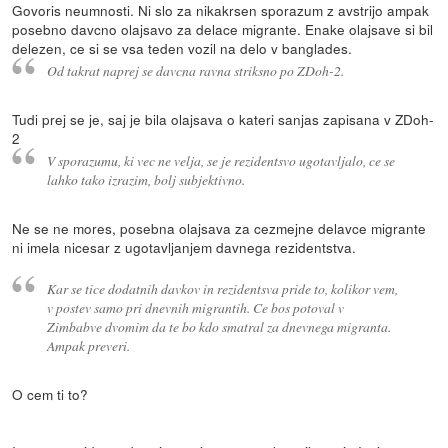
Govoris neumnosti. Ni slo za nikakrsen sporazum z avstrijo ampak
posebno davcno olajsavo za delace migrante. Enake olajsave si bil
delezen, ce si se vsa teden vozil na delo v banglades.
Od takrat naprej se davcna ravna striksno po ZDoh-2.
Tudi prej se je, saj je bila olajsava o kateri sanjas zapisana v ZDoh-
2
V sporazumu, ki vec ne velja, se je rezidentsvo ugotavljalo, ce se
lahko tako izrazim, bolj subjektivno.
Ne se ne mores, posebna olajsava za cezmejne delavce migrante
ni imela nicesar z ugotavljanjem davnega rezidentstva.
Kar se tice dodatnih davkov in rezidentsva pride to, kolikor vem,
v postev samo pri dnevnih migrantih. Ce bos potoval v
Zimbabve dvomim da te bo kdo smatral za dnevnega migranta.
Ampak preveri.
O cem ti to?