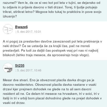
razumel? Vem le, da ce si vec kot pol leta v tujini, se dejansko od
tu odjavis in prijavis davcno v tisti drzavi. Torej, ti ljudje potujejo
trikrat, stirikrat letno? Mogoce kdo tukaj to prakticira in pove svojo
izkusnjo?
Bwaze6
::
5. dec 2017, 10:31
A ni pogoj za prestavitev davčne zavezanosti pol leta prebivanja v
neki državi? Če se ustavlja še za krajši čas, pač ne moreš
prestavljati. Pa tudi za daljši čas postopek vsaj pri nas ni najbolj
bliskovit (lahko traja mesece, da sprocesirajo tvojo vlogo).
St235
::
5. dec 2017, 10:46
Mesar dve stvari. Eno je obveznost placila davka drugo pa je
davcno residentstvo. Obveznost placila davka nastane v vsaki
drzavi kjer prejmem dohodek ne glede na to ali sem davcni
resident ali ne. Ce delam tri mesece na hrvaskem, tri v svici, tri v
italiji in tri v srbiji bom placal dohodnino glede na prejet dohodek v
vsaki od drzav.