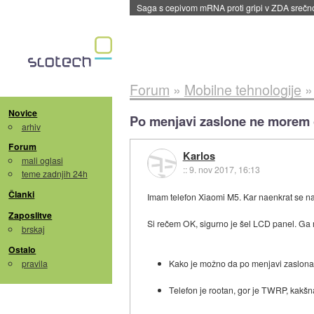
Saga s cepivom mRNA proti gripi v ZDA sreč
Forum
»
Mobilne tehnologije
Novice
Po menjavi zaslone ne morem o
arhiv
Forum
Karlos
mali oglasi
::
9. nov 2017, 16:13
teme zadnjih 24h
Članki
Imam telefon Xiaomi M5. Kar naenkrat se na 
Zaposlitve
Si rečem OK, sigurno je šel LCD panel. Ga 
brskaj
Ostalo
pravila
Kako je možno da po menjavi zaslona s
Telefon je rootan, gor je TWRP, kakšn