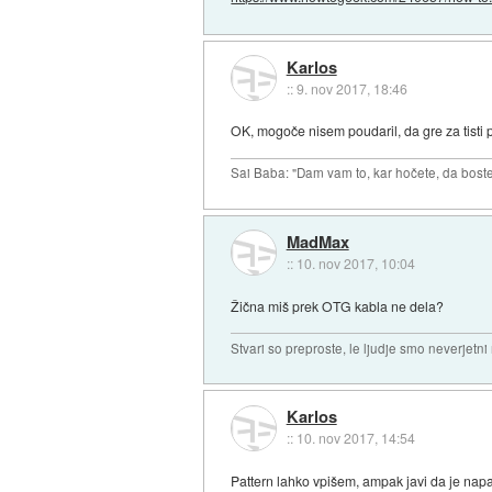
Karlos
::
9. nov 2017, 18:46
OK, mogoče nisem poudaril, da gre za tisti 
Sai Baba: "Dam vam to, kar hočete, da boste 
MadMax
::
10. nov 2017, 10:04
Žična miš prek OTG kabla ne dela?
Stvari so preproste, le ljudje smo neverjetni
Karlos
::
10. nov 2017, 14:54
Pattern lahko vpišem, ampak javi da je nap