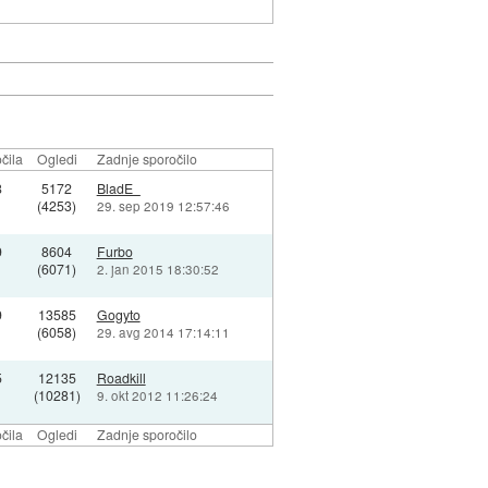
čila
Ogledi
Zadnje sporočilo
8
5172
BladE_
(4253)
29. sep 2019 12:57:46
9
8604
Furbo
(6071)
2. jan 2015 18:30:52
9
13585
Gogyto
(6058)
29. avg 2014 17:14:11
5
12135
Roadkill
(10281)
9. okt 2012 11:26:24
čila
Ogledi
Zadnje sporočilo