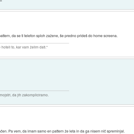
pattern, da se ti telefon sploh zažene, še predno prideš do home screena.
hoteli to, kar vam želim dati."
 mojstri, da jih zakompliciramo.
ačen. Pa vem, da imam samo en pattern že leta in da ga nisem nič spreminjal.