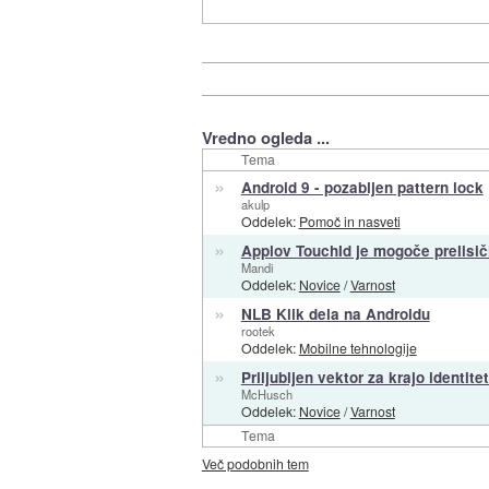
Vredno ogleda ...
Tema
»
Android 9 - pozabljen pattern lock
akulp
Oddelek:
Pomoč in nasveti
»
Applov TouchId je mogoče prelisičit
Mandi
Oddelek:
Novice
/
Varnost
»
NLB Klik dela na Androidu
rootek
Oddelek:
Mobilne tehnologije
»
Priljubljen vektor za krajo identite
McHusch
Oddelek:
Novice
/
Varnost
Tema
Več podobnih tem