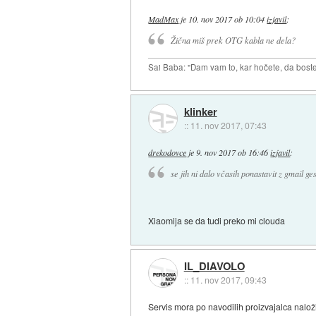
MadMax
je
10. nov 2017 ob 10:04
izjavil
:
Žična miš prek OTG kabla ne dela?
Sai Baba: "Dam vam to, kar hočete, da boste 
klinker
::
11. nov 2017, 07:43
drekodovce
je
9. nov 2017 ob 16:46
izjavil
:
se jih ni dalo včasih ponastavit z gmail ge
Xiaomija se da tudi preko mi clouda
IL_DIAVOLO
::
11. nov 2017, 09:43
Servis mora po navodilih proizvajalca naloži