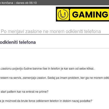
no končana
::
danes ob 06:10
»
Po menjavi zaslone ne morem odkleniti telefona
dkleniti telefona
zaslonu pojavijo čudne barvne lise in telefon je kar sam od sebe klikal.
nesem na servis, zamenjajo zaslon. Sedaj pa imam problem, ker ga ne morem odkle
tari pattern kar na enkrat ne prime?
a je možnost da brute force odklenem telefon in dobim nazaj podatke?