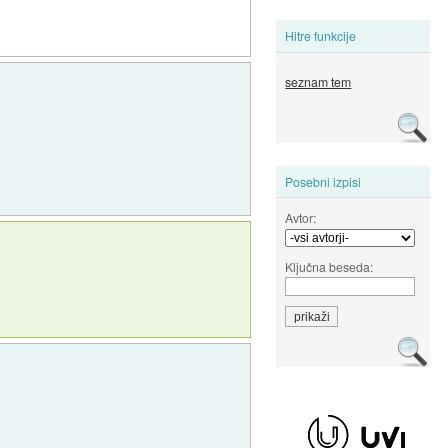
Hitre funkcije
seznam tem
Posebni izpisi
Avtor:
Ključna beseda: