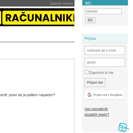
Išči:
Zadnje novice
Prijava
Zapomni si me
niti, pravi da je pattern napačen?
nov uporabnik
pozabili geslo?