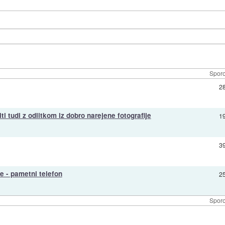
Sporo
2
i tudi z odlitkom iz dobro narejene fotografije
1
3
te - pametni telefon
2
Sporo