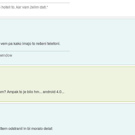
hoteli to, kar vam želim dati."
 vem pa kako imajo to rešeni telefoni.
a window
om? Ampak to je bilo hm... android 4.0...
ern odstranil in bi moralo delat:
..