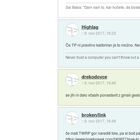
Sai Baba: "Dam vam to, kar hočete, da boste 
Highlag
::
9. nov 2017, 16:23
Če TP ni pravilno kalibriran je to možno. Ne
Never trust a computer you can't throw out 
drekodovce
::
9. nov 2017, 16:46
se jih ni dalo včasih ponastavit z gmail gesl
broken/link
::
9. nov 2017, 16:48
če maš TWRP gor narediš tole, pa si boš patt
https://www.howtogeek.com/240657/how-to.