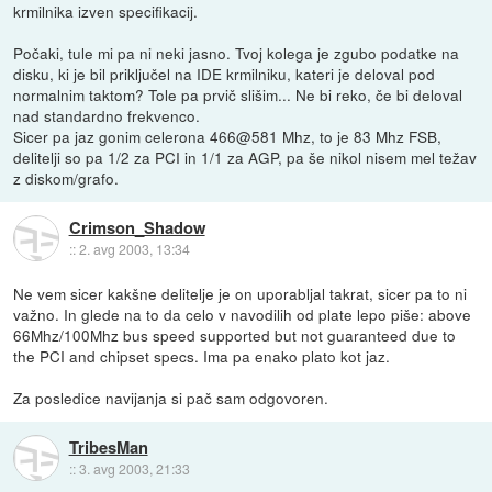
krmilnika izven specifikacij.
Počaki, tule mi pa ni neki jasno. Tvoj kolega je zgubo podatke na
disku, ki je bil priključel na IDE krmilniku, kateri je deloval pod
normalnim taktom? Tole pa prvič slišim... Ne bi reko, če bi deloval
nad standardno frekvenco.
Sicer pa jaz gonim celerona 466@581 Mhz, to je 83 Mhz FSB,
delitelji so pa 1/2 za PCI in 1/1 za AGP, pa še nikol nisem mel težav
z diskom/grafo.
Crimson_Shadow
::
2. avg 2003, 13:34
Ne vem sicer kakšne delitelje je on uporabljal takrat, sicer pa to ni
važno. In glede na to da celo v navodilih od plate lepo piše: above
66Mhz/100Mhz bus speed supported but not guaranteed due to
the PCI and chipset specs. Ima pa enako plato kot jaz.
Za posledice navijanja si pač sam odgovoren.
TribesMan
::
3. avg 2003, 21:33