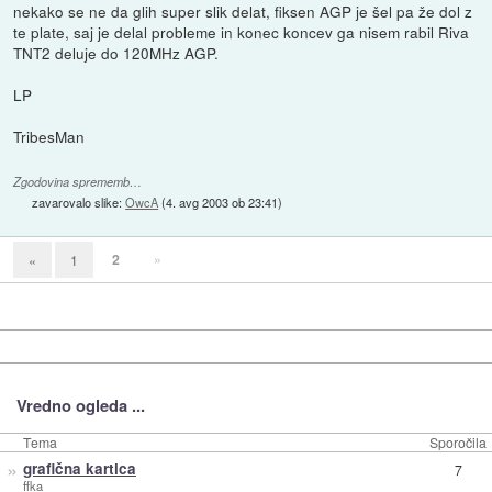
nekako se ne da glih super slik delat, fiksen AGP je šel pa že dol z
te plate, saj je delal probleme in konec koncev ga nisem rabil Riva
TNT2 deluje do 120MHz AGP.
LP
TribesMan
Zgodovina sprememb…
zavarovalo slike:
OwcA
(
4. avg 2003 ob 23:41
)
2
»
«
1
Vredno ogleda ...
Tema
Sporočila
»
grafična kartica
7
ffka