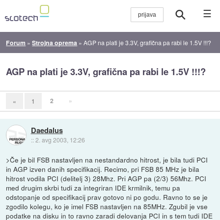
☰
Forum
»
Strojna oprema
»
AGP na plati je 3.3V, grafična pa rabi le 1.5V !!!?
AGP na plati je 3.3V, grafična pa rabi le 1.5V !!!?
2
»
«
1
Daedalus
::
2. avg 2003, 12:26
>Če je bil FSB nastavljen na nestandardno hitrost, je bila tudi PCI
in AGP izven danih specifikacij. Recimo, pri FSB 85 MHz je bila
hitrost vodila PCI (delitelj 3) 28Mhz. Pri AGP pa (2/3) 56Mhz. PCI
med drugim skrbi tudi za integriran IDE krmilnik, temu pa
odstopanje od specifikacij prav gotovo ni po godu. Ravno to se je
zgodilo kolegu, ko je imel FSB nastavljen na 85MHz. Zgubil je vse
podatke na disku in to ravno zaradi delovanja PCI in s tem tudi IDE