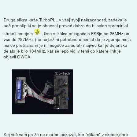
Druga slikca kaže TurboPLL v vsej svoji nakracanosti, zadeva je
pač prototip ki se je obnesel preveč dobro da bi sploh spreminjal
karkoli na njem
, tista stikalca omogočajo FSBje od 26MHz pa
vse do 297MHz (no najbrž ni potrebno omenjat da je zgornja meja
malce pretirana in je ni mogoče zalaufat) majveč kar je dejansko
delalo je bilo 184MHz, kar se lepo vidi v temi do katere link je
objavil OWCA.
Kej več vam pa že ne morem pokazat, ker "slikam" z skenerjem in