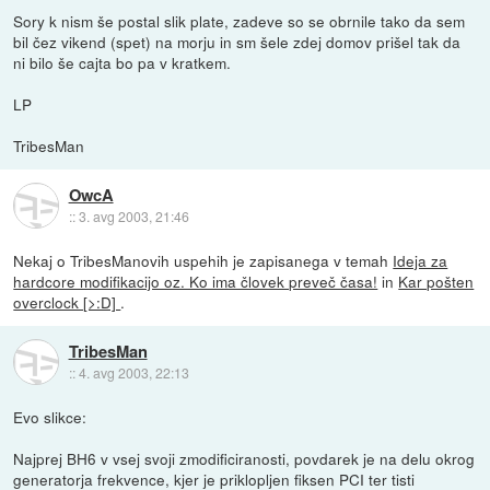
Sory k nism še postal slik plate, zadeve so se obrnile tako da sem
bil čez vikend (spet) na morju in sm šele zdej domov prišel tak da
ni bilo še cajta bo pa v kratkem.
LP
TribesMan
OwcA
::
3. avg 2003, 21:46
Nekaj o TribesManovih uspehih je zapisanega v temah
Ideja za
hardcore modifikacijo oz. Ko ima človek preveč časa!
in
Kar pošten
overclock [>:D]
.
TribesMan
::
4. avg 2003, 22:13
Evo slikce:
Najprej BH6 v vsej svoji zmodificiranosti, povdarek je na delu okrog
generatorja frekvence, kjer je priklopljen fiksen PCI ter tisti