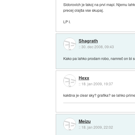
Sidorovich je takoj na prvi mapi. Njemu la
precej olajša vse skupaj.
LP I.
Shagrath
::
30. dec 2008, 09:43
Kako pa lahko prodam robo, namreč on bi s
Hexx
::
18. jan 2009, 19:37
kakšna je clear sky? grafika? se lahko prim
Meizu
::
18. jan 2009, 22:02