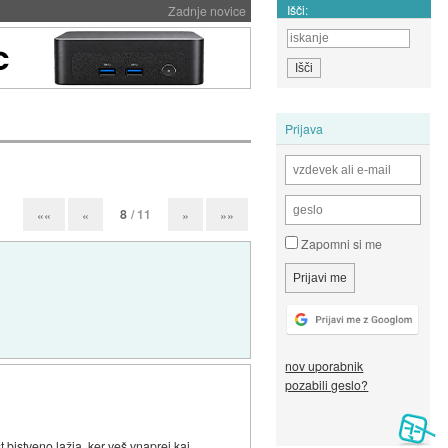
Išči:
Zadnje novice
Prijava
8
/ 11
««
«
»
»»
Zapomni si me
nov uporabnik
pozabili geslo?
 bistveno lažja, ker veš vnaprej kaj