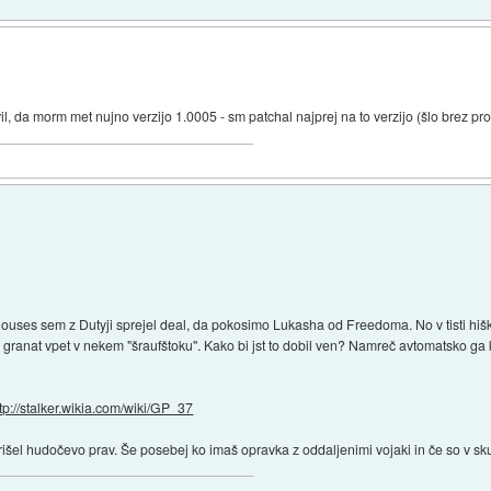
vil, da morm met nujno verzijo 1.0005 - sm patchal najprej na to verzijo (šlo brez p
es sem z Dutyji sprejel deal, da pokosimo Lukasha od Freedoma. No v tisti hiški, 
anat vpet v nekem "šraufštoku". Kako bi jst to dobil ven? Namreč avtomatsko ga k
ttp://stalker.wikia.com/wiki/GP_37
rišel hudočevo prav. Še posebej ko imaš opravka z oddaljenimi vojaki in če so v sku