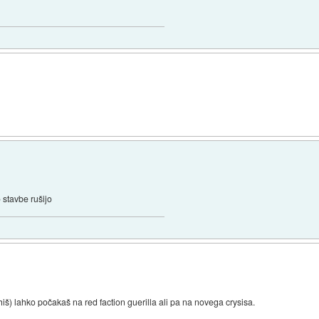
 stavbe rušijo
 hiš) lahko počakaš na red faction guerilla ali pa na novega crysisa.