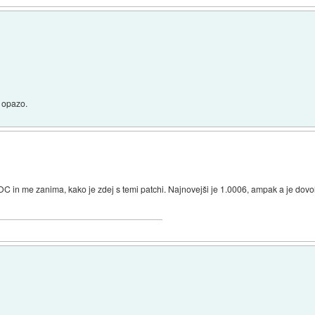
 opazo.
SOC in me zanima, kako je zdej s temi patchi. Najnovejši je 1.0006, ampak a je do