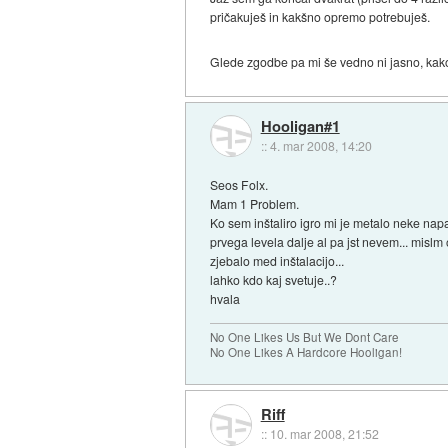
pričakuješ in kakšno opremo potrebuješ.
Glede zgodbe pa mi še vedno ni jasno, kako
Hooligan#1
::
4. mar 2008, 14:20
Seos Folx.
Mam 1 Problem.
Ko sem inštaliro igro mi je metalo neke nap
prvega levela dalje al pa jst nevem... mislm
zjebalo med inštalacijo...
lahko kdo kaj svetuje..?
hvala
No One Likes Us But We Dont Care
No One Likes A Hardcore Hooligan!
Riff
::
10. mar 2008, 21:52