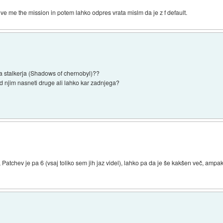
give me the mission in potem lahko odpres vrata mislm da je z f default.
 za stalkerja (Shadows of chernobyl)??
red njim nasneti druge ali lahko kar zadnjega?
Patchev je pa 6 (vsaj toliko sem jih jaz videl), lahko pa da je še kakšen več, amp