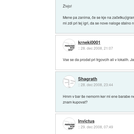
Živjo!
Mene pa zanima, če se kje na začetku(igram
mi zdi pri tej igri, da se nove naloge staln
krneki0001
::
28. dec 2008, 21:07
Vse se da prodat pri trgovcih ali v lokalih. J
Shagrath
::
28. dec 2008, 23:44
Hmm v bar še nemorm ker mi ene barabe ne d
znam kupovat?
Invictus
::
29. dec 2008, 07:49