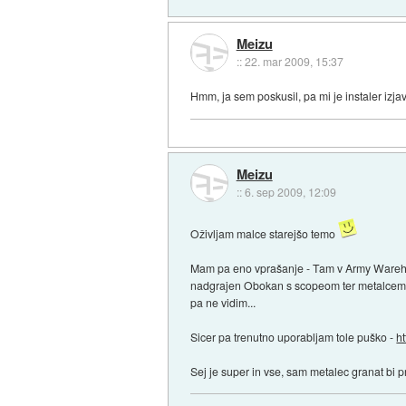
Meizu
::
22. mar 2009, 15:37
Hmm, ja sem poskusil, pa mi je instaler izja
Meizu
::
6. sep 2009, 12:09
Oživljam malce starejšo temo
Mam pa eno vprašanje - Tam v Army Warehous
nadgrajen Obokan s scopeom ter metalcem gr
pa ne vidim...
Sicer pa trenutno uporabljam tole puško -
h
Sej je super in vse, sam metalec granat bi p