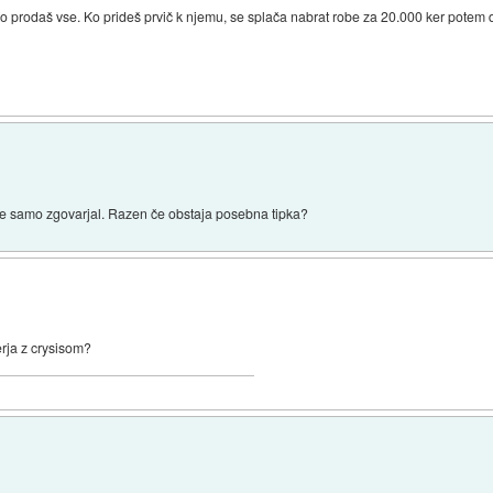
hko prodaš vse. Ko prideš prvič k njemu, se splača nabrat robe za 20.000 ker pote
e samo zgovarjal. Razen če obstaja posebna tipka?
erja z crysisom?