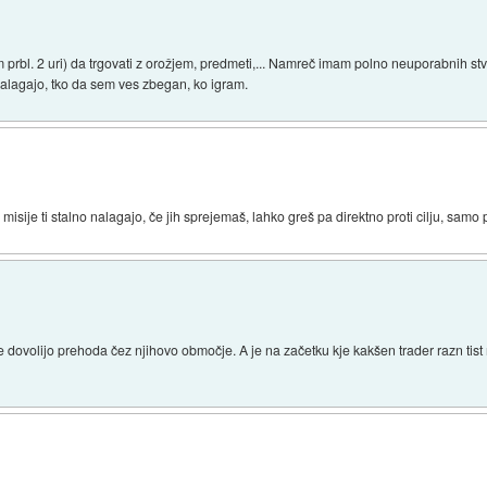
 prbl. 2 uri) da trgovati z orožjem, predmeti,... Namreč imam polno neuporabnih s
o nalagajo, tko da sem ves zbegan, ko igram.
a misije ti stalno nalagajo, če jih sprejemaš, lahko greš pa direktno proti cilju, samo
ovolijo prehoda čez njihovo območje. A je na začetku kje kakšen trader razn tist 