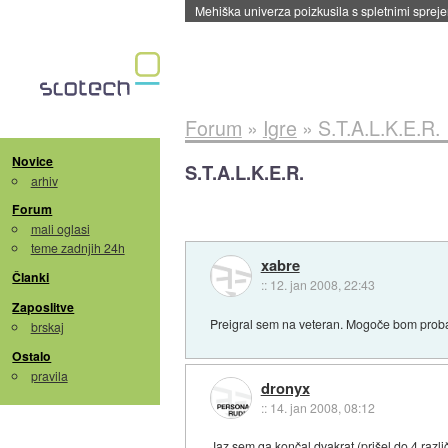
Evropska vesoljska agencija razvija svojo rak
Forum
»
Igre
»
S.T.A.L.K.E.R.
Novice
S.T.A.L.K.E.R.
arhiv
Forum
mali oglasi
teme zadnjih 24h
xabre
Članki
::
12. jan 2008, 22:43
Zaposlitve
Preigral sem na veteran. Mogoče bom proba
brskaj
Ostalo
pravila
dronyx
::
14. jan 2008, 08:12
Jaz sem ga končal dvakrat (prišel do 4 razli