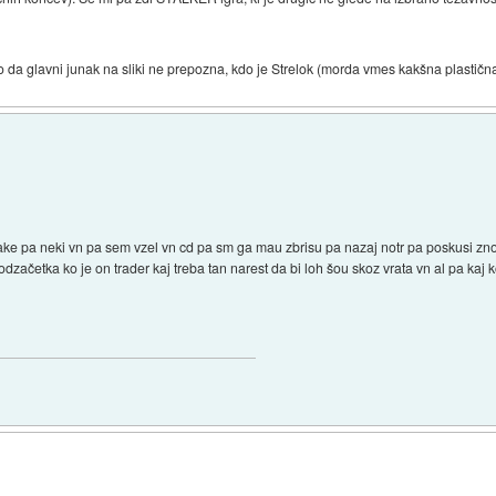
 da glavni junak na sliki ne prepozna, kdo je Strelok (morda vmes kakšna plastičn
ake pa neki vn pa sem vzel vn cd pa sm ga mau zbrisu pa nazaj notr pa poskusi zno
 odzačetka ko je on trader kaj treba tan narest da bi loh šou skoz vrata vn al pa kaj