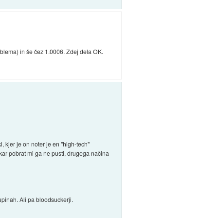
roblema) in še čez 1.0006. Zdej dela OK.
kjer je on noter je en "high-tech"
ar pobrat mi ga ne pusti, drugega načina
pinah. Ali pa bloodsuckerji.