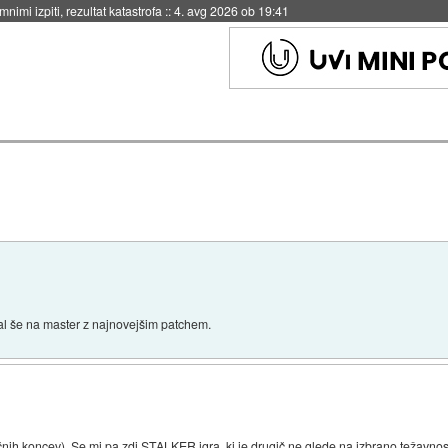
eto za večkratno uporabo
::
4. avg 2026 ob 19:41
l še na master z najnovejšim patchem.
čnih koncev). Se mi pa zdi STALKER igra, ki je drugič ne glede na izbrano težavnost