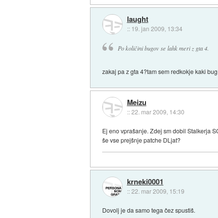
laught
::
19. jan 2009, 13:34
Po količini bugov se lahk meri z gta 4.
zakaj pa z gta 4?tam sem redkokje kaki bug
Meizu
::
22. mar 2009, 14:30
Ej eno vprašanje. Zdej sm dobil Stalkerja 
še vse prejšnje patche DLjat?
krneki0001
::
22. mar 2009, 15:19
Dovolj je da samo tega čez spustiš.