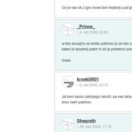
Ce je vse ok z igro reces tam trejderju just 
_Prince_
::
4. okt 2008, 03:55
a kdo slucajno ve koliko patchev je ze islo
kateri je tazadnji patch in ali je potrebno p
hvala
krneki0001
::
5. okt 2008, 03:15
Jst sem samo zadnjega naložil, pa vse dela, 
brez vseh patchev.
Shagrath
::
28. dec 2008, 17:18