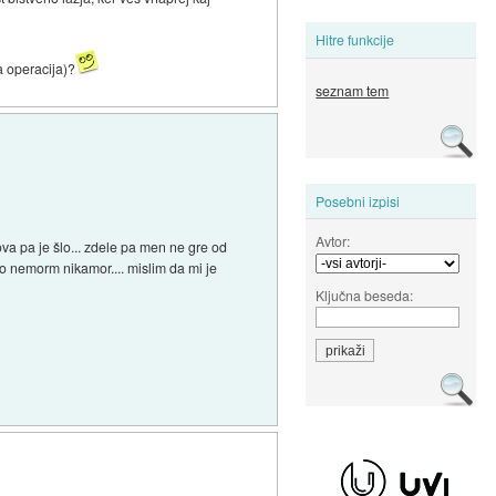
Hitre funkcije
a operacija)?
seznam tem
Posebni izpisi
Avtor:
va pa je šlo... zdele pa men ne gre od
 ko nemorm nikamor.... mislim da mi je
Ključna beseda: