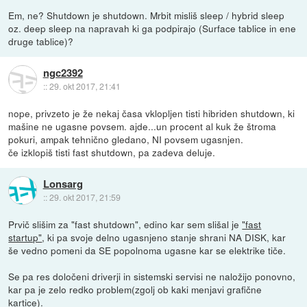
Em, ne? Shutdown je shutdown. Mrbit misliš sleep / hybrid sleep
oz. deep sleep na napravah ki ga podpirajo (Surface tablice in ene
druge tablice)?
ngc2392
::
29. okt 2017, 21:41
nope, privzeto je že nekaj časa vklopljen tisti hibriden shutdown, ki
mašine ne ugasne povsem. ajde...un procent al kuk že štroma
pokuri, ampak tehnično gledano, NI povsem ugasnjen.
če izklopiš tisti fast shutdown, pa zadeva deluje.
Lonsarg
::
29. okt 2017, 21:59
Prvič slišim za "fast shutdown", edino kar sem slišal je
"fast
startup"
, ki pa svoje delno ugasnjeno stanje shrani NA DISK, kar
še vedno pomeni da SE popolnoma ugasne kar se elektrike tiče.
Se pa res določeni driverji in sistemski servisi ne naložijo ponovno,
kar pa je zelo redko problem(zgolj ob kaki menjavi grafične
kartice).