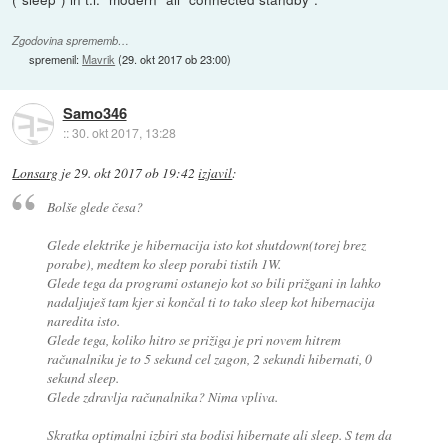
Zgodovina sprememb…
spremenil:
Mavrik
(
29. okt 2017 ob 23:00
)
Samo346
::
30. okt 2017, 13:28
Lonsarg
je
29. okt 2017 ob 19:42
izjavil
:
Bolše glede česa?
Glede elektrike je hibernacija isto kot shutdown(torej brez
porabe), medtem ko sleep porabi tistih 1W.
Glede tega da programi ostanejo kot so bili prižgani in lahko
nadaljuješ tam kjer si končal ti to tako sleep kot hibernacija
naredita isto.
Glede tega, koliko hitro se prižiga je pri novem hitrem
računalniku je to 5 sekund cel zagon, 2 sekundi hibernati, 0
sekund sleep.
Glede zdravlja računalnika? Nima vpliva.
Skratka optimalni izbiri sta bodisi hibernate ali sleep. S tem da