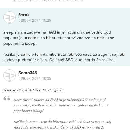
šernk
::
28. okt 2017, 15:25
sleep shrani zadeve na RAM in je računalnik še vedno pod
napetostjo, medtem ko hibarnate spravi zadeve na disk in se
popolnoma izklopi.
razlika je samo v tem da hibernate rabi več časa za zagon, saj rabi
zadeve prebrati iz diska. Če imaš SSD je to morda 2s razlike.
Samo346
::
29. okt 2017, 19:35
šernk
je
28. okt 2017 ob 15:25
izjavil
:
sleep shrani zadeve na RAM in je računalnik še vedno pod
napetostjo, medtem ko hibarnate spravi zadeve na disk in se
popolnoma izklopi.
razlika je samo v tem da hibernate rabi več časa za zagon, saj
rabi zadeve prebrati iz diska. Če imaš SSD je to morda 2s