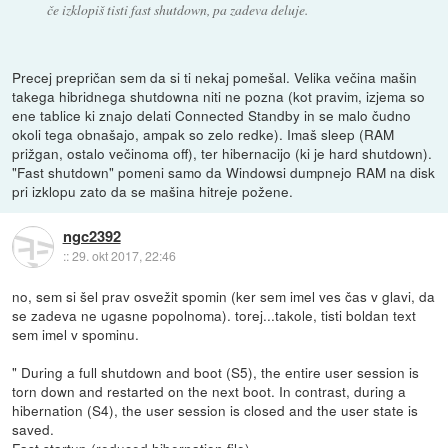
če izklopiš tisti fast shutdown, pa zadeva deluje.
Precej prepričan sem da si ti nekaj pomešal. Velika večina mašin
takega hibridnega shutdowna niti ne pozna (kot pravim, izjema so
ene tablice ki znajo delati Connected Standby in se malo čudno
okoli tega obnašajo, ampak so zelo redke). Imaš sleep (RAM
prižgan, ostalo večinoma off), ter hibernacijo (ki je hard shutdown).
"Fast shutdown" pomeni samo da Windowsi dumpnejo RAM na disk
pri izklopu zato da se mašina hitreje požene.
ngc2392
::
29. okt 2017, 22:46
no, sem si šel prav osvežit spomin (ker sem imel ves čas v glavi, da
se zadeva ne ugasne popolnoma). torej...takole, tisti boldan text
sem imel v spominu.
" During a full shutdown and boot (S5), the entire user session is
torn down and restarted on the next boot. In contrast, during a
hibernation (S4), the user session is closed and the user state is
saved.