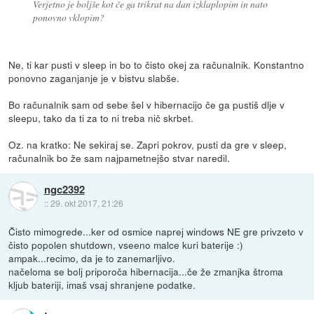
Verjetno je boljše kot če ga trikrat na dan izklaplopim in nato
ponovno vklopim?
Ne, ti kar pusti v sleep in bo to čisto okej za računalnik. Konstantno
ponovno zaganjanje je v bistvu slabše.
Bo računalnik sam od sebe šel v hibernacijo če ga pustiš dlje v
sleepu, tako da ti za to ni treba nič skrbet.
Oz. na kratko: Ne sekiraj se. Zapri pokrov, pusti da gre v sleep,
računalnik bo že sam najpametnejšo stvar naredil.
ngc2392
::
29. okt 2017, 21:26
Čisto mimogrede...ker od osmice naprej windows NE gre privzeto v
čisto popolen shutdown, vseeno malce kuri baterije :)
ampak...recimo, da je to zanemarljivo.
načeloma se bolj priporoča hibernacija...če že zmanjka štroma
kljub bateriji, imaš vsaj shranjene podatke.