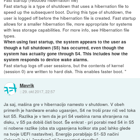
Fast startup (reduced hibernation file)
Fast startup is a type of shutdown that uses a hibernation file to
speed up the subsequent boot. During this type of shutdown, the
user is logged off before the hibernation file is created. Fast startup
allows for a smaller hibernation file, more appropriate for systems
with less storage capabilities. For more info, see Hibernation file
types.
When using fast startup, the system appears to the user as
though a full shutdown (S5) has occurred, even though the
system has actually gone through S4. This includes how the
system responds to device wake alarms.
Fast startup logs off user sessions, but the contents of kernel
(session 0) are written to hard disk. This enables faster boot. "
Mavrik
::
29. okt 2017, 22:57
Ja saj, mašina gre v hibernacijo namesto v shutdown. V obeh
primerih je hardware enako ugasnjen, S4 ne troši prav nič več toka
kot S5. Razlika je v tem da je pri S4 vsebina rama shranjena na
disku, v S5 pa dobiš čisti boot. Še enkrat - pri porabi med S4 in S5
ni nobene razlike (oba sta ugasnjena kolikor sta pač lahko glede
na tvoje UEFI nastavitve). Energijo porabljajo S1-S3 načini
("sleep") in t.i. "modern" ali "connected standby".