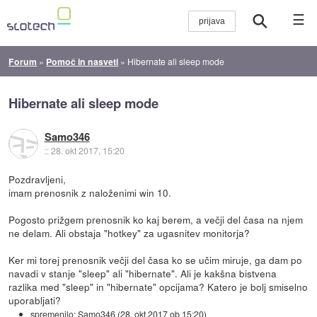
☰
Forum
»
Pomoč in nasveti
»
Hibernate ali sleep mode
Hibernate ali sleep mode
Samo346
::
28. okt 2017, 15:20
Pozdravljeni,
imam prenosnik z naloženimi win 10.
Pogosto prižgem prenosnik ko kaj berem, a večji del časa na njem
ne delam. Ali obstaja "hotkey" za ugasnitev monitorja?
Ker mi torej prenosnik večji del časa ko se učim miruje, ga dam po
navadi v stanje "sleep" ali "hibernate". Ali je kakšna bistvena
razlika med "sleep" in "hibernate" opcijama? Katero je bolj smiselno
uporabljati?
spremenilo:
Samo346
(
28. okt 2017 ob 15:20
)