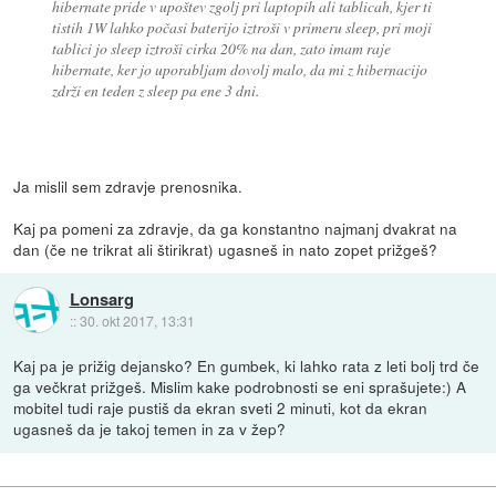
hibernate pride v upoštev zgolj pri laptopih ali tablicah, kjer ti
tistih 1W lahko počasi baterijo iztroši v primeru sleep, pri moji
tablici jo sleep iztroši cirka 20% na dan, zato imam raje
hibernate, ker jo uporabljam dovolj malo, da mi z hibernacijo
zdrži en teden z sleep pa ene 3 dni.
Ja mislil sem zdravje prenosnika.
Kaj pa pomeni za zdravje, da ga konstantno najmanj dvakrat na
dan (če ne trikrat ali štirikrat) ugasneš in nato zopet prižgeš?
Lonsarg
::
30. okt 2017, 13:31
Kaj pa je prižig dejansko? En gumbek, ki lahko rata z leti bolj trd če
ga večkrat prižgeš. Mislim kake podrobnosti se eni sprašujete:) A
mobitel tudi raje pustiš da ekran sveti 2 minuti, kot da ekran
ugasneš da je takoj temen in za v žep?