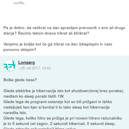
razlike.
Pa je dobro, da večkrat na dan spravljam prenosnik v eno ali drugo
stanje? Recimo tekom dneva trikrat ali štirikrat?
Verjetno je boljše kot če ga trikrat na dan izklaplopim in nato
ponovno vklopim?
Lonsarg
::
29. okt 2017, 19:42
Bolše glede česa?
Glede elektrike je hibernacija isto kot shutdown(torej brez porabe),
medtem ko sleep porabi tistih 1W.
Glede tega da programi ostanejo kot so bili prižgani in lahko
nadaljuješ tam kjer si končal ti to tako sleep kot hibernacija
naredita isto.
Glede tega, koliko hitro se prižiga je pri novem hitrem računalniku
je to 5 sekund cel zagon, 2 sekundi hibernati, 0 sekund sleep.
Glede zdravlja računalnika? Nima vpliva.