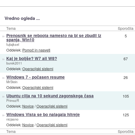
Vredno ogleda ...
Tema
Sporočila
»
Prenosnik se reboota namesto na bi se zbudil iz
5
spanja, Win10
fujtajksel
Oddelek:
Pomoč in nasveti
»
Kaj je boljše? W7 ali W8?
67
burek2011
Oddelek:
Operacijski sistemi
»
Windows 7 - počasen resume
26
MrStein
Oddelek:
Operacijski sistemi
»
Ubuntu cilja na 10 sekund zagonskega časa
105
PrimozR
Oddelek:
Novice
/
Operacijski sistemi
»
Windows Vista se bo nalagala hitreje
125
nicjasno
Oddelek:
Novice
/
Operacijski sistemi
Tema
Sporočila