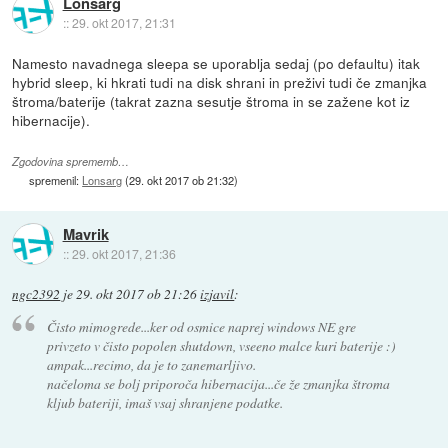
Lonsarg
::
29. okt 2017, 21:31
Namesto navadnega sleepa se uporablja sedaj (po defaultu) itak
hybrid sleep, ki hkrati tudi na disk shrani in preživi tudi če zmanjka
štroma/baterije (takrat zazna sesutje štroma in se zažene kot iz
hibernacije).
Zgodovina sprememb…
spremenil:
Lonsarg
(
29. okt 2017 ob 21:32
)
Mavrik
::
29. okt 2017, 21:36
ngc2392
je
29. okt 2017 ob 21:26
izjavil
:
Čisto mimogrede...ker od osmice naprej windows NE gre
privzeto v čisto popolen shutdown, vseeno malce kuri baterije :)
ampak...recimo, da je to zanemarljivo.
načeloma se bolj priporoča hibernacija...če že zmanjka štroma
kljub bateriji, imaš vsaj shranjene podatke.