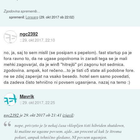
Zgodovina sprememb…
spremenil:
Lonsarg
(
29. okt 2017 ob 22:02
)
ngc2392
::
29. okt 2017, 22:10
no, ja, saj to sem mislil (se posipam s pepelom). fast startup pa je
fora ravno to, da ne ugase popolnoma in zaradi tega se je mali
mehki zagovarjal, da je win8 "hitrejši" pri zagonu kot sedmica.
zgodovina. ampak, kot rečeno...to je tisti c5 state ali podobne fore.
ne se zdaj zapenjat na vsako besedo. hotel sem samo povedati,
da zadeva čisto tehnično ni povsem ugasnjena. nazaj na temo :)
Mavrik
::
29. okt 2017, 22:25
ngc2392
je
29. okt 2017 ob 21:41
izjavil
:
nope, privzeto je že nekaj časa vklopljen tisti hibriden shutdown,
ki mašine ne ugasne povsem. ajde...un procent al kuk že štroma
pokuri, ampak tehnično gledano, NI povsem ugasnjen.