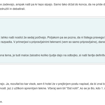
ne zadevajo, ampak naši pa kr lepo sipajo. Samo tako držat do konca, da ne pride 
ružili in debatirali.
a lahko naši nosilci že sedaj počivajo. Poljakom pa se pozna, da ni tistega pravega
a je razpadla. V primerjavi s pripravljalnimi tekmami (vem so samo pripravljalne), dan
 tema, je tudi malce žalostno koliko ljudje dajo na odbojko, si naši fantje definit
jo. Ja, rezultat bo kar visok, sem ti hotel že v prejšnjem postu napisat, da bi znal b
nosti. jaz z užitkom spremljam tekme. Včeraj sem bil "čist notri", ko se je šlo, kdo 1.
je.