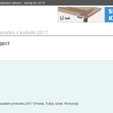
naslednji dve leti
::
včeraj ob 11:37
enstvo v košarki 2017
 2017
opskem prvenstvu 2017 (Finska, Tučija, Izrael, Romunija)