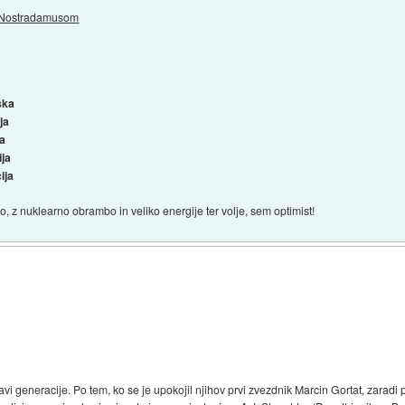
z Nostradamusom
ska
ja
ja
ija
ija
, z nuklearno obrambo in veliko energije ter volje, sem optimist!
avi generacije. Po tem, ko se je upokojil njihov prvi zvezdnik Marcin Gortat, zarad