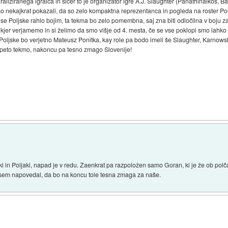
aliziranega igralca in sicer to je organizator igre A.J. Slaughter (Panathinaikos, Ba
so nekajkrat pokazali, da so zelo kompaktna reprezentanca in pogleda na roster Poljsk
 se Poljske rahlo bojim, ta tekma bo zelo pomembna, saj zna biti odločilna v boju 
je (kjer verjamemo in si želimo da smo višje od 4. mesta, če se vse poklopi smo la
Poljske bo verjetno Mateusz Ponitka, kay role pa bodo imeli še Slaughter, Karnows
apeto tekmo, nakoncu pa tesno zmago Slovenije!
 in Poljaki, napad je v redu. Zaenkrat pa razpoložen samo Goran, ki je že ob polča
t sem napovedal, da bo na koncu tole tesna zmaga za naše.