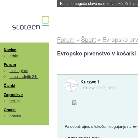
Sandisk že prodal več kot polovico SSD-jev za 
Forum
»
Šport
»
Evropsko prv
Novice
Evropsko prvenstvo v košarki
arhiv
Forum
mali oglasi
teme zadnjih 24h
Kurzweil
Članki
::
31. avg 2017, 12:12
Zaposlitve
brskaj
Ostalo
pravila
Pa debatirajmo o tekočem dogajanju na Evr
Uradna spletna stran