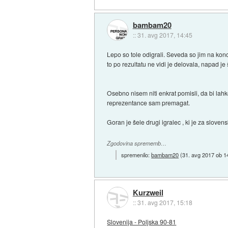
bambam20
::
31. avg 2017, 14:45
Lepo so tole odigrali. Seveda so jim na konc
to po rezultatu ne vidi je delovala, napad je
Osebno nisem niti enkrat pomisli, da bi la
reprezentance sam premagat.
Goran je šele drugi igralec , ki je za slove
Zgodovina sprememb…
spremenilo:
bambam20
(
31. avg 2017 ob 1
Kurzweil
::
31. avg 2017, 15:18
Slovenija - Poljska 90-81