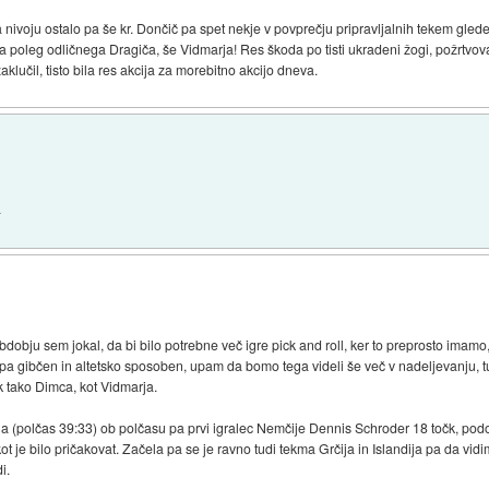
ivoju ostalo pa še kr. Dončič pa spet nekje v povprečju pripravljalnih tekem glede 
da poleg odličnega Dragiča, še Vidmarja! Res škoda po tisti ukradeni žogi, požrtvo
klučil, tisto bila res akcija za morebitno akcijo dneva.
-
dobju sem jokal, da bi bilo potrebne več igre pick and roll, ker to preprosto imamo,
pa gibčen in altetsko sposoben, upam da bomo tega videli še več v nadeljevanju, t
k tako Dimca, kot Vidmarja.
 (polčas 39:33) ob polčasu pa prvi igralec Nemčije Dennis Schroder 18 točk, podob
t je bilo pričakovat. Začela pa se je ravno tudi tekma Grčija in Islandija pa da vid
i.