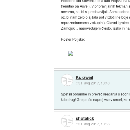
Podobno kot Slovenija ima tudi Poljska natur
trenutno pa Asvel). V pripravljalnih tekmah 
nevarna, kot bi si predstavljali. Sam osebno
oz. bi nam zelo olajšala pot v izločilne bo
reprezentancama v skupini). Glavni igralec 
Zamojski... napovedujem čvrsto, težko in n
Roster Poljske:
Kurzweil
::
31. avg 2017, 13:40
Spet ni obrambe in preveč kreganja s sodniki
kdo drug! Gre pa še naprej vse v smeri, ko
shotalick
::
31. avg 2017, 13:56