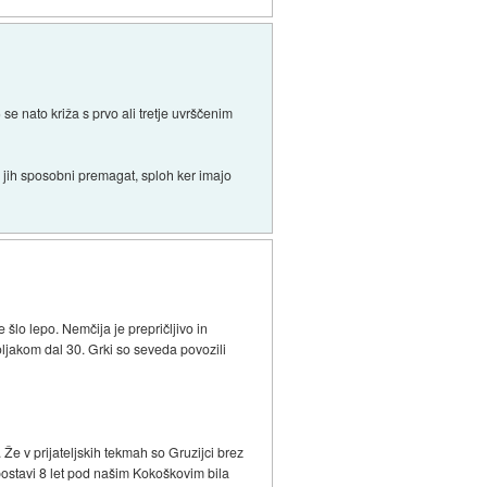
e nato križa s prvo ali tretje uvrščenim
 jih sposobni premagat, sploh ker imajo
 šlo lepo. Nemčija je prepričljivo in
oljakom dal 30. Grki so seveda povozili
Že v prijateljskih tekmah so Gruzijci brez
i postavi 8 let pod našim Kokoškovim bila