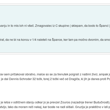
nju in to mis loh ni všeč. Zmagovalec iz C skupine ( sklepam, da bodo to Španci ) s
zirat, da ne bi na koncu v 1/4 naleteli na Špance, ker tam pa močno dvomim, da smo
rav sem pričakoval obratno, malce so se za trenutek poigrali z našimi živci, ampak je
 dal Dennis Schroder 32 točk, torej 2 točki več od Dragiča, ki jih je danes proti P
e letos v odličnem stanju odkar jo je prevzel Zouros (nazadnje trener Budučnosti). 
atvijo, tako da moram reči nekaj, kar boste ne radi slišali. Gruzija je praktično v ist