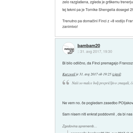
zelo razglašena, zgleda je grškemu trenerju 
tej tekmi pa je Tornike Shengelia dosegel 
Trenutno pa domačini Finci z +8 vodijo Fran
zanimivo!
bambam20
::
31. avg 2017, 19:30
Bi bilo odlično, da FInci premagajo Francoz
Kurzweil
je
31. avg 2017 ob 19:25
izjavil
:
Naši so malce bolj prepričljivo zmagali, 
Ne vem no. če pogledam zasedbo POljakov in
Sam nisem niti enkrat poddovmil , da bi na
Zgodovina sprememb…
spremenilo:
bambam20
(
31. avg 2017 ob 1