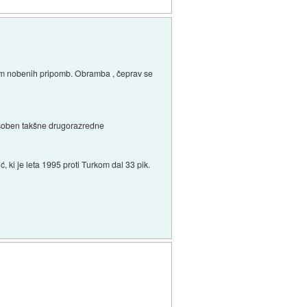
Nimam nobenih pripomb. Obramba , čeprav se
posoben takšne drugorazredne
, ki je leta 1995 proti Turkom dal 33 pik.