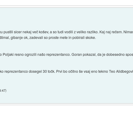
u pustili sicer nekaj več košev, a so tudi vodili z veliko razliko. Kaj naj rečem. 
 štimal, gibanje ok, zadevali so proste mete in pobirali skoke.
hko Poljaki resno ogrozili našo reprezentanco. Goran pokazal, da je dobesedno s
nsko reprezentanco dosegel 30 točk. Prvi bo očitno še vsaj eno tekmo Teo Alidbegović
4:47
)