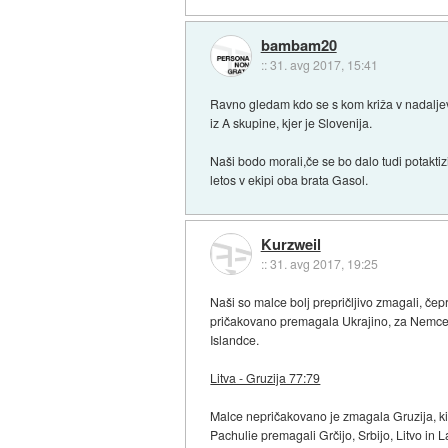
bambam20
::
31. avg 2017, 15:41
Ravno gledam kdo se s kom križa v nadaljeva
iz A skupine, kjer je Slovenija.
Naši bodo morali,če se bo dalo tudi potakti
letos v ekipi oba brata Gasol.
Kurzweil
::
31. avg 2017, 19:25
Naši so malce bolj prepričljivo zmagali, čep
pričakovano premagala Ukrajino, za Nemce je
Islandce.
Litva - Gruzija 77:79
Malce nepričakovano je zmagala Gruzija, ki j
Pachulie premagali Grčijo, Srbijo, Litvo in L