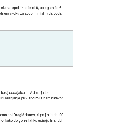
skoka, spet jih je imel 8, poleg pa še 6
valnem skoku za žogo in mislim da podaji
 torej podajalce in Vidmarja ter
udi branjanje pick and rolla nam nikakor
no kot Dragič danes, ki pa jih je dal 20
imo, kako dolgo se lahko upirajo Islandci,