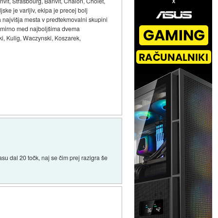
nvit, Strasbourg, Banvit, Chalon, Cholet,
e je varljiv, ekipa je precej bolj
za najvišja mesta v predtekmovalni skupini
hko mirno med najboljšima dvema
ki, Kulig, Waczynski, Koszarek,
su dal 20 točk, naj se čim prej razigra še