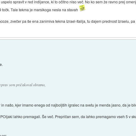
uspelo spravit v red indijance, ki to očitno niso več. No ko sem že ravno prej omen
29 točk. Tale tekma je marsikoga nesla na stavah
coze, zvečer pa še ena zanimiva tekma Izrael-Italija, tu dajem prednost Izraelu, p
e.
čeprav sem pričakoval obratno,
 našo, kjer imamo enega od najboljših igralec na svetu je menda jasno, da je bi
s POljaki lahko premagali. Še več. Prepričan sem, da lahko premagamo vseh 5 v sku
9:32
)