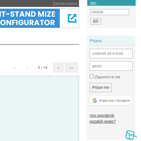
Išči:
Zadnje novice
Prijava
««
«
1
/ 19
»
»»
Zapomni si me
nov uporabnik
pozabili geslo?