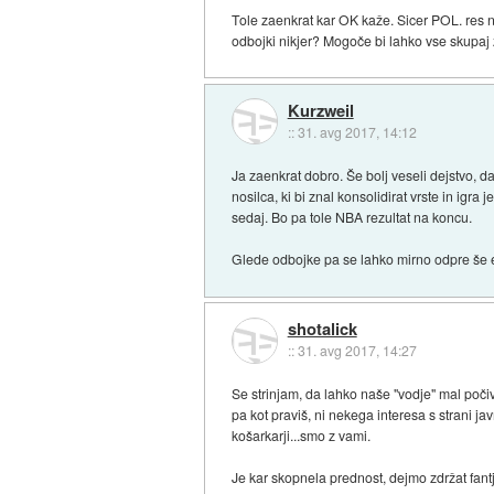
Tole zaenkrat kar OK kaže. Sicer POL. res 
odbojki nikjer? Mogoče bi lahko vse skupaj zd
Kurzweil
::
31. avg 2017, 14:12
Ja zaenkrat dobro. Še bolj veseli dejstvo, d
nosilca, ki bi znal konsolidirat vrste in igr
sedaj. Bo pa tole NBA rezultat na koncu.
Glede odbojke pa se lahko mirno odpre še ena
shotalick
::
31. avg 2017, 14:27
Se strinjam, da lahko naše "vodje" mal počiva
pa kot praviš, ni nekega interesa s strani jav
košarkarji...smo z vami.
Je kar skopnela prednost, dejmo zdržat fant