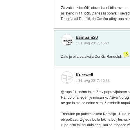
Za začetek bo OK, obramba ni bila ravno na n
asistenc in 11 točk. Danes bi pohvalil seve
Dragiča ali Dončič, da Čančar alley-upa ni za
bambam20
::
31. avg 2017, 15:21
Zato je bila pa akcija Dončić Randolph
Kurzweil
::
31. avg 2017, 15:33
@rupsi31, točno tako! Že v pripravljalnem ob
Randolpha, eden je močan kot "žival", drug 
ne gre in malce edino skrbi 5 osebnih napa
Trenutno pa poteka tekma Nemčija - Ukrajina
ob polčasu. Zgleda bo ta tekma bolj tesna, ko
ki pa niso takšni outsiderji, kot se mogoče zd