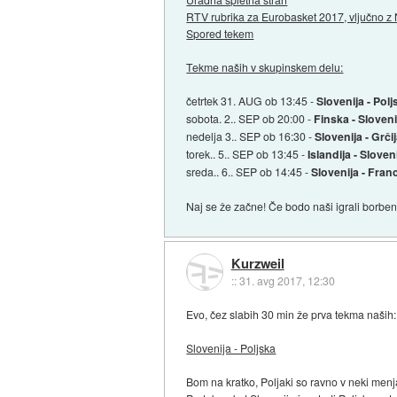
RTV rubrika za Eurobasket 2017, vljučno 
Spored tekem
Tekme naših v skupinskem delu:
četrtek 31. AUG ob 13:45 -
Slovenija - Polj
sobota. 2.. SEP ob 20:00 -
Finska - Sloveni
nedelja 3.. SEP ob 16:30 -
Slovenija - Grči
torek.. 5.. SEP ob 13:45 -
Islandija - Sloven
sreda.. 6.. SEP ob 14:45 -
Slovenija - Franc
Naj se že začne! Če bodo naši igrali borbeno
Kurzweil
::
31. avg 2017, 12:30
Evo, čez slabih 30 min že prva tekma naših:
Slovenija - Poljska
Bom na kratko, Poljaki so ravno v neki menj