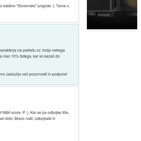
do kakšne "Slovenske" prigode :). Tema o
 karakterja na parketu oz. bolje nekega
es niso 10% tistega, kar so kazali do
ivno zaslužijo več pozornosti in podpore!
it NBA score :P :). Kar se pa odbojke tiče,
 set dobi. Bravo naši, odbojkaši in