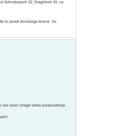
jal Schroderjevih 32, Dragičevih 30, na
a še to zaradi domačega terena - bo
lo vse razen zmage veliko presenečenje.
pini.