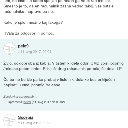
tem, da imam ta kabel speljan po hiši in ga ne bi rad menjal.
Smešno je to, da en računalnik zazna vedno takoj, vse ostale
računalnike, naprave pa ne.
Kako je sploh možno kaj takega?
HVala za odgovor in pomoč.
pele9
::
11. avg 2017, 00:01
Živjo, odklopi oba iz kabla. V tistem ki dela odpri CMD vpisi ipconfig
/release potem enter. Priključi drug računalnik poročaj če dela. LP
Če pa ne bo šlo pa še probaj v tistem ki dela ko bos priključen
napisati u cmd ipconfig /release.
Zgodovina sprememb…
spremenil:
pele9
(
11. avg 2017 ob 00:02
)
Scorpia
::
11. avg 2017, 00:22