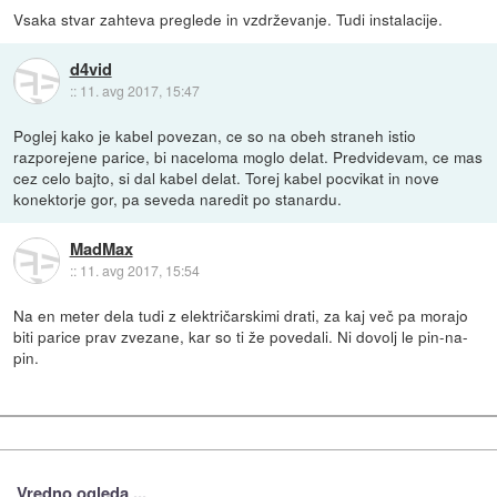
Vsaka stvar zahteva preglede in vzdrževanje. Tudi instalacije.
d4vid
::
11. avg 2017, 15:47
Poglej kako je kabel povezan, ce so na obeh straneh istio
razporejene parice, bi naceloma moglo delat. Predvidevam, ce mas
cez celo bajto, si dal kabel delat. Torej kabel pocvikat in nove
konektorje gor, pa seveda naredit po stanardu.
MadMax
::
11. avg 2017, 15:54
Na en meter dela tudi z električarskimi drati, za kaj več pa morajo
biti parice prav zvezane, kar so ti že povedali. Ni dovolj le pin-na-
pin.
Vredno ogleda ...