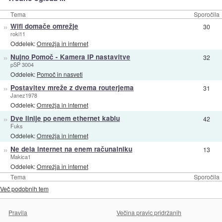
Tema
Sporočila
»
Wifi domače omrežje
30
roki11
Oddelek:
Omrežja in internet
»
Nujno Pomoč - Kamera IP nastavitve
32
pSP 3004
Oddelek:
Pomoč in nasveti
»
Postavitev mreže z dvema routerjema
31
Janez1978
Oddelek:
Omrežja in internet
»
Dve linije po enem ethernet kablu
42
Fuks
Oddelek:
Omrežja in internet
»
Ne dela internet na enem računalniku
13
Makica1
Oddelek:
Omrežja in internet
Tema
Sporočila
Več podobnih tem
Pravila
Večina pravic pridržanih