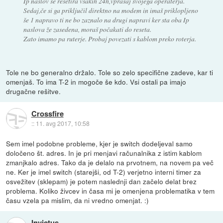
Ip naslov se resetira vsakih 24h,vprašaj svojega operaterja.
Sedaj,če si ga priključil direktno na modem in imaš priklopljeno
še 1 napravo ti ne bo zaznalo na drugi napravi ker sta oba Ip
naslova že zasedena, moraš počakati do reseta.
Zato imamo pa ruterje. Probaj povezati s kablom preko roterja.
Tole ne bo generalno držalo. Tole so zelo specifične zadeve, kar ti
omenjaš. To ima T-2 in mogoče še kdo. Vsi ostali pa imajo
drugačne rešitve.
Crossfire
::
11. avg 2017, 10:58
Sem imel podobne probleme, kjer je switch dodeljeval samo
določeno št. adres. In je pri menjavi računalnika z istim kablom
zmanjkalo adres. Tako da je delalo na prvotnem, na novem pa več
ne. Ker je imel switch (starejši, od T-2) verjetno interni timer za
osvežitev (sklepam) je potem naslednji dan začelo delat brez
problema. Koliko živcev in časa mi je omenjena problematika v tem
času vzela pa mislim, da ni vredno omenjat. :)
Invictus