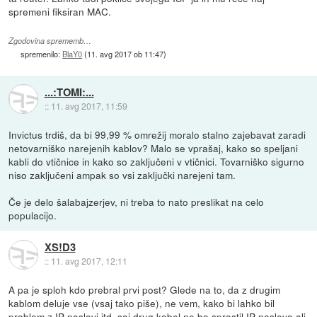
spremeni fiksiran MAC.
Zgodovina sprememb…
spremenilo:
BlaY0
(
11. avg 2017 ob 11:47
)
...:TOMI:...
::
11. avg 2017, 11:59
Invictus trdiš, da bi 99,99 % omrežij moralo stalno zajebavat zaradi
netovarniško narejenih kablov? Malo se vprašaj, kako so speljani
kabli do vtičnice in kako so zaključeni v vtičnici. Tovarniško sigurno
niso zaključeni ampak so vsi zaključki narejeni tam.
Če je delo šalabajzerjev, ni treba to nato preslikat na celo
populacijo.
XS!D3
::
11. avg 2017, 12:11
A pa je sploh kdo prebral prvi post? Glede na to, da z drugim
kablom deluje vse (vsaj tako piše), ne vem, kako bi lahko bil
problem z IP naslovi itd, saj drug kabel ne bo sprostil IP naslova ali