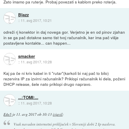
Zato imamo pa ruterje. Probaj povezati s kablom preko roterja.
Blazz
::
11. avg 2017, 10:21
odreži rj konektor in daj novega gor. Verjetno je en od pinov zjahan
in se ga pač dotakne samo tist tvoj računalnik, ker ima pač višje
postavljene kontakte... can happen...
smacker
::
11. avg 2017, 10:28
Kaj pa če ni kriv kabel in ti "rutar"(karkoli bi naj pač to bilo)
rezervira IP za izvirni računalnik? Priklopi računalnik ki dela, poženi
DHCP release, šele nato priklopi drugo napravo.
...:TOMI:...
::
11. avg 2017, 10:28
E4e5
je
11. avg 2017 ob 10:13
izjavil
:
Vsak navaden internetni priključek v Sloveniji dobi 2 Ip naslova.