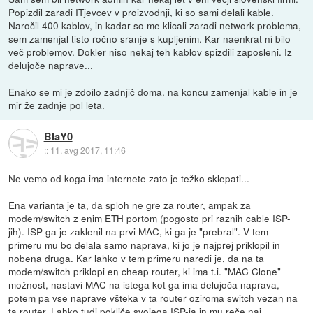
Popizdil zaradi ITjevcev v proizvodnji, ki so sami delali kable.
Naročil 400 kablov, in kadar so me klicali zaradi network problema,
sem zamenjal tisto ročno sranje s kupljenim. Kar naenkrat ni bilo
več problemov. Dokler niso nekaj teh kablov spizdili zaposleni. Iz
delujoče naprave...
Enako se mi je zdoilo zadnjič doma. na koncu zamenjal kable in je
mir že zadnje pol leta.
BlaY0
::
11. avg 2017, 11:46
Ne vemo od koga ima internete zato je težko sklepati...
Ena varianta je ta, da sploh ne gre za router, ampak za
modem/switch z enim ETH portom (pogosto pri raznih cable ISP-
jih). ISP ga je zaklenil na prvi MAC, ki ga je "prebral". V tem
primeru mu bo delala samo naprava, ki jo je najprej priklopil in
nobena druga. Kar lahko v tem primeru naredi je, da na ta
modem/switch priklopi en cheap router, ki ima t.i. "MAC Clone"
možnost, nastavi MAC na istega kot ga ima delujoča naprava,
potem pa vse naprave všteka v ta router oziroma switch vezan na
ta router. Lahko tudi pokliče svojega ISP-ja in mu reče naj