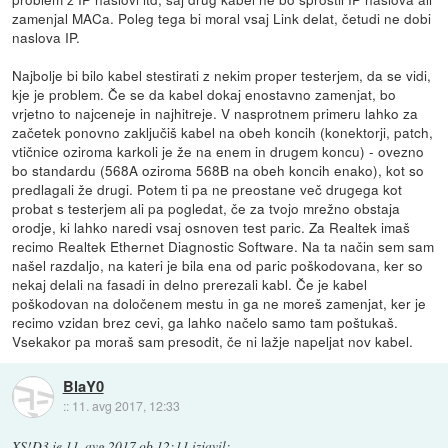
zamenjal MACa. Poleg tega bi moral vsaj Link delat, četudi ne dobi
naslova IP.
Najbolje bi bilo kabel stestirati z nekim proper testerjem, da se vidi,
kje je problem. Če se da kabel dokaj enostavno zamenjat, bo
vrjetno to najceneje in najhitreje. V nasprotnem primeru lahko za
začetek ponovno zaključiš kabel na obeh koncih (konektorji, patch,
vtičnice oziroma karkoli je že na enem in drugem koncu) - ovezno
bo standardu (568A oziroma 568B na obeh koncih enako), kot so
predlagali že drugi. Potem ti pa ne preostane več drugega kot
probat s testerjem ali pa pogledat, če za tvojo mrežno obstaja
orodje, ki lahko naredi vsaj osnoven test paric. Za Realtek imaš
recimo Realtek Ethernet Diagnostic Software. Na ta način sem sam
našel razdaljo, na kateri je bila ena od paric poškodovana, ker so
nekaj delali na fasadi in delno prerezali kabl. Če je kabel
poškodovan na določenem mestu in ga ne moreš zamenjat, ker je
recimo vzidan brez cevi, ga lahko načelo samo tam poštukaš.
Vsekakor pa moraš sam presodit, če ni lažje napeljat nov kabel.
BlaY0
::
11. avg 2017, 12:33
XS!D3
je
11. avg 2017 ob 12:11
izjavil
: