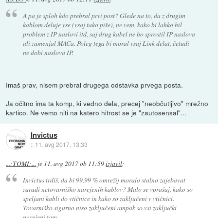
A pa je sploh kdo prebral prvi post? Glede na to, da z drugim
kablom deluje vse (vsaj tako piše), ne vem, kako bi lahko bil
problem z IP naslovi itd, saj drug kabel ne bo sprostil IP naslova
ali zamenjal MACa. Poleg tega bi moral vsaj Link delat, četudi
ne dobi naslova IP.
Imaš prav, nisem prebral drugega odstavka prvega posta.
Ja očitno ima ta komp, ki vedno dela, precej "neobčutljivo" mrežno
kartico. Ne vemo niti na katero hitrost se je "zautosensal"...
Invictus
::
11. avg 2017, 13:33
...:TOMI:...
je
11. avg 2017 ob 11:59
izjavil
:
Invictus trdiš, da bi 99,99 % omrežij moralo stalno zajebavat
zaradi netovarniško narejenih kablov? Malo se vprašaj, kako so
speljani kabli do vtičnice in kako so zaključeni v vtičnici.
Tovarniško sigurno niso zaključeni ampak so vsi zaključki
narejeni tam.