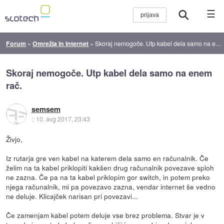
☰
Forum
»
Omrežja in internet
»
Skoraj nemogoče. Utp kabel dela samo na enem rač.
Skoraj nemogoče. Utp kabel dela samo na enem
rač.
semsem
::
10. avg 2017, 23:43
Živjo,
Iz rutarja gre ven kabel na katerem dela samo en računalnik. Če
želim na ta kabel priklopiti kakšen drug računalnik povezave sploh
ne zazna. Če pa na ta kabel priklopim gor switch, in potem preko
njega računalnik, mi pa povezavo zazna, vendar internet še vedno
ne deluje. Klicajček narisan pri povezavi...
Če zamenjam kabel potem deluje vse brez problema. Stvar je v