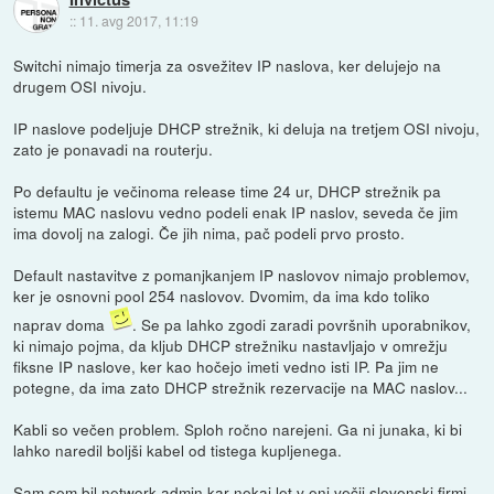
::
11. avg 2017, 11:19
Switchi nimajo timerja za osvežitev IP naslova, ker delujejo na
drugem OSI nivoju.
IP naslove podeljuje DHCP strežnik, ki deluja na tretjem OSI nivoju,
zato je ponavadi na routerju.
Po defaultu je večinoma release time 24 ur, DHCP strežnik pa
istemu MAC naslovu vedno podeli enak IP naslov, seveda če jim
ima dovolj na zalogi. Če jih nima, pač podeli prvo prosto.
Default nastavitve z pomanjkanjem IP naslovov nimajo problemov,
ker je osnovni pool 254 naslovov. Dvomim, da ima kdo toliko
naprav doma
. Se pa lahko zgodi zaradi površnih uporabnikov,
ki nimajo pojma, da kljub DHCP strežniku nastavljajo v omrežju
fiksne IP naslove, ker kao hočejo imeti vedno isti IP. Pa jim ne
potegne, da ima zato DHCP strežnik rezervacije na MAC naslov...
Kabli so večen problem. Sploh ročno narejeni. Ga ni junaka, ki bi
lahko naredil boljši kabel od tistega kupljenega.
Sam sem bil network admin kar nekaj let v eni večji slovenski firmi.