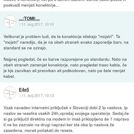
poskusiš menjati konektorje...
...:TOMI:...
::
11. avg 2017, 10:10
Velikorat je problem tudi, da te konektorje stiskajo "mojstri". Te
"mojstri" naredijo, da je na obeh straneh enako zaporedje barv, na
standard se ne ozirajo.
Najprej pogledat, če so barve razporejene po standardu. Nato na
obeh straneh zamenjat konektorje, nato pregledat traso kabla, če
je kje zacvikan ali precvikan ali poškodovan, nato pa šele menjat
kabel.
E4e5
::
11. avg 2017, 10:13
Vsak navaden internetni priključek v Sloveniji dobi 2 Ip naslova. Ip
naslov se resetira vsakih 24h,vprašaj svojega operaterja. Sedaj,če
si ga priključil direktno na modem in imaš priklopljeno še 1 napravo
ti ne bo zaznalo na drugi napravi ker sta oba Ip naslova že
zasedena, moraš počakati do reseta.