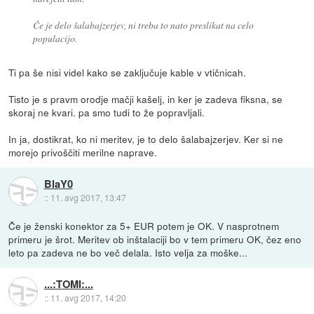
Če je delo šalabajzerjev, ni treba to nato preslikat na celo
populacijo.
Ti pa še nisi videl kako se zaključuje kable v vtičnicah.
Tisto je s pravm orodje mačji kašelj, in ker je zadeva fiksna, se
skoraj ne kvari. pa smo tudi to že popravljali.
In ja, dostikrat, ko ni meritev, je to delo šalabajzerjev. Ker si ne
morejo privoščiti merilne naprave.
BlaY0
::
11. avg 2017, 13:47
Če je ženski konektor za 5+ EUR potem je OK. V nasprotnem
primeru je šrot. Meritev ob inštalaciji bo v tem primeru OK, čez eno
leto pa zadeva ne bo več delala. Isto velja za moške...
...:TOMI:...
::
11. avg 2017, 14:20