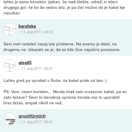
lahko je samo konektor zjeban. če maš klešče, odreži in stisni
drugega gor. če bo še vedno isto, je pa čist možno da je kabel kje
nacvikan.
karafeka
::
11. avg 2017, 08:33
Sem imel nedaleč nazaj iste probleme. Na enemu je delal, na
drugemu ne. Izkazalo se je, da so bile žice napačno povezane.
ales85
::
11. avg 2017, 08:51
Lahko greš pa vprašati v Rutar, če kabel pride od tam :)
PS: Vem, nisem koristen... Morda imaš celo crossover kabel, pa so
zato težave? Sicer bi današnja oprema morala vse to uporabiti
brez težav, ampak nikoli ne veš.
gruntfürmich
::
11. avg 2017, 09:01