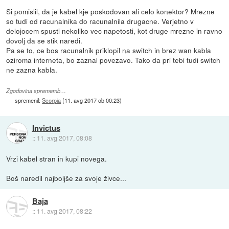
Si pomislil, da je kabel kje poskodovan ali celo konektor? Mrezne
so tudi od racunalnika do racunalnila drugacne. Verjetno v
delojocem spusti nekoliko vec napetosti, kot druge mrezne in ravno
dovolj da se stik naredi.
Pa se to, ce bos racunalnik priklopil na switch in brez wan kabla
oziroma interneta, bo zaznal povezavo. Tako da pri tebi tudi switch
ne zazna kabla.
Zgodovina sprememb…
spremenil:
Scorpia
(
11. avg 2017 ob 00:23
)
Invictus
::
11. avg 2017, 08:08
Vrzi kabel stran in kupi novega.
Boš naredil najboljše za svoje živce...
Baja
::
11. avg 2017, 08:22