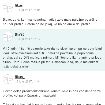
fikus_
::
31. jul 2017, 11:01
Blayo, zato, ker ima navadna matica zelo malo naležno površino
na utor profila! Potem pa ne jokaj, ko bo odlomilo del profila!
BlaY0
::
31. jul 2017, 11:17
V 10 letih ni še nič odlomilo tako da ne skrbi, sploh pa ne bom jokal
kvazi strokovnjakom kot si ti... naležna površina je popolnoma
enaka, saj se DIN matica v primeru Minitec profila natančno prilega
širino utora. Edina razlika pri teh T maticah je ta, da je malenkost
lažje delati z njimi...
fikus_
::
31. jul 2017, 11:44
Očitno delaš predimenzionirane konstrukcije in daš več denarja za
profile, kot pa prišparaš pri maticah!
O kvazi strokovnjakih pa ne bova govorila, ker jaz ne poznam tebe