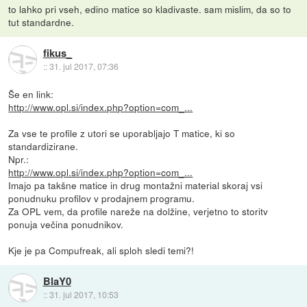
to lahko pri vseh, edino matice so kladivaste. sam mislim, da so to
tut standardne.
fikus_
::
31. jul 2017, 07:36
Še en link:
http://www.opl.si/index.php?option=com_...
Za vse te profile z utori se uporabljajo T matice, ki so
standardizirane.
Npr.:
http://www.opl.si/index.php?option=com_...
Imajo pa takšne matice in drug montažni material skoraj vsi
ponudnuku profilov v prodajnem programu.
Za OPL vem, da profile nareže na dolžine, verjetno to storitv
ponuja večina ponudnikov.
Kje je pa Compufreak, ali sploh sledi temi?!
BlaY0
::
31. jul 2017, 10:53