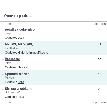
Vredno ogleda ...
Tema
Sporočila
»
regali za delavnico
23
knap
Oddelek:
Loža
»
M2, M3, M4 vijaki,...
17
Tim Burton
Oddelek:
Hlajenje in modifikacije
»
Šraufanje
53
Pithlit
Oddelek:
Na cesti
»
Spiralna matica
16
Mr.Nice
Oddelek:
Loža
»
Sitnost z ročkami
23
Unknown_001
Oddelek:
Loža
Tema
Sporočila