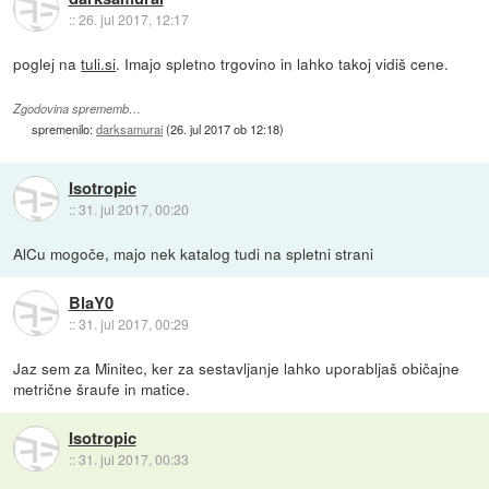
::
26. jul 2017, 12:17
poglej na
tuli.si
. Imajo spletno trgovino in lahko takoj vidiš cene.
Zgodovina sprememb…
spremenilo:
darksamurai
(
26. jul 2017 ob 12:18
)
Isotropic
::
31. jul 2017, 00:20
AlCu mogoče, majo nek katalog tudi na spletni strani
BlaY0
::
31. jul 2017, 00:29
Jaz sem za Minitec, ker za sestavljanje lahko uporabljaš običajne
metrične šraufe in matice.
Isotropic
::
31. jul 2017, 00:33