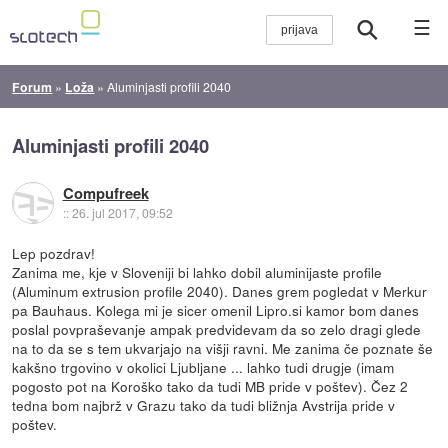
☰
Forum
»
Loža
»
Aluminjasti profili 2040
Aluminjasti profili 2040
Compufreek
::
26. jul 2017, 09:52
Lep pozdrav!
Zanima me, kje v Sloveniji bi lahko dobil aluminijaste profile
(Aluminum extrusion profile 2040). Danes grem pogledat v Merkur
pa Bauhaus. Kolega mi je sicer omenil Lipro.si kamor bom danes
poslal povpraševanje ampak predvidevam da so zelo dragi glede
na to da se s tem ukvarjajo na višji ravni. Me zanima če poznate še
kakšno trgovino v okolici Ljubljane ... lahko tudi drugje (imam
pogosto pot na Koroško tako da tudi MB pride v poštev). Čez 2
tedna bom najbrž v Grazu tako da tudi bližnja Avstrija pride v
poštev.