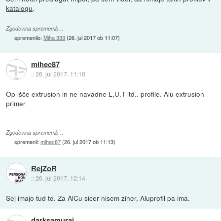
katalogu
.
Zgodovina sprememb…
spremenilo:
Miha 333
(
26. jul 2017 ob 11:07
)
mihec87
::
26. jul 2017, 11:10
Op išče extrusion in ne navadne L,U.T itd.. profile. Alu extrusion
primer
Zgodovina sprememb…
spremenil:
mihec87
(
26. jul 2017 ob 11:13
)
RejZoR
::
26. jul 2017, 12:14
Sej imajo tud to. Za AlCu sicer nisem ziher, Aluprofil pa ima.
darksamurai