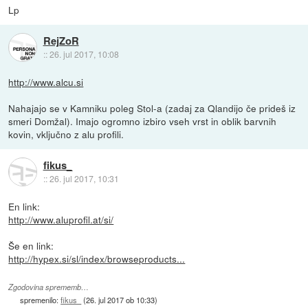
Lp
RejZoR
::
26. jul 2017, 10:08
http://www.alcu.si
Nahajajo se v Kamniku poleg Stol-a (zadaj za Qlandijo če prideš iz
smeri Domžal). Imajo ogromno izbiro vseh vrst in oblik barvnih
kovin, vključno z alu profili.
fikus_
::
26. jul 2017, 10:31
En link:
http://www.aluprofil.at/si/
Še en link:
http://hypex.si/sl/index/browseproducts...
Zgodovina sprememb…
spremenilo:
fikus_
(
26. jul 2017 ob 10:33
)