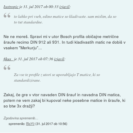
Isotropic
je
31. jul 2017 ob 00:33
izjavil
:
to lahko pri vseh, edino matice so kladivaste. sam mislim, da so
to tut standardne.
Ne ne moreš. Spravi mi v utor Bosch profila običajne metrične
šraufe recimo DIN 912 ali 931. In tudi kladivastih matic ne dobiš v
vsakem "Merkurju"...
fikus_
je
31. jul 2017 ob 07:36
izjavil
:
Za vse te profile z utori se uporabljajo T matice, ki so
standardizirane.
Zakaj, če gre v vtor navaden DIN šrauf in navadna DIN matica,
potem ne vem zakaj bi kupoval neke posebne matice in šraufe, ki
so btw 3x dražji?
Zgodovina sprememb…
spremenilo:
BlaY0
(
31. jul 2017 ob 10:56
)