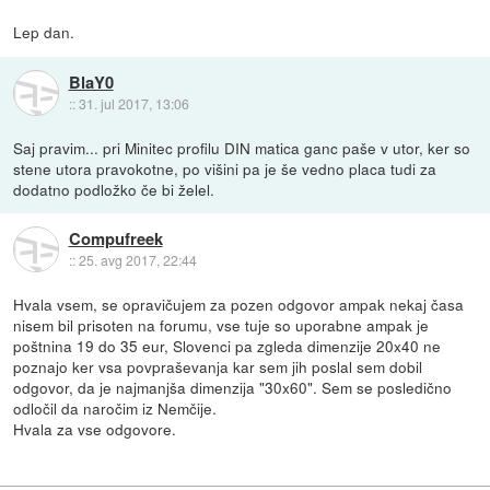
Lep dan.
BlaY0
::
31. jul 2017, 13:06
Saj pravim... pri Minitec profilu DIN matica ganc paše v utor, ker so
stene utora pravokotne, po višini pa je še vedno placa tudi za
dodatno podložko če bi želel.
Compufreek
::
25. avg 2017, 22:44
Hvala vsem, se opravičujem za pozen odgovor ampak nekaj časa
nisem bil prisoten na forumu, vse tuje so uporabne ampak je
poštnina 19 do 35 eur, Slovenci pa zgleda dimenzije 20x40 ne
poznajo ker vsa povpraševanja kar sem jih poslal sem dobil
odgovor, da je najmanjša dimenzija "30x60". Sem se posledično
odločil da naročim iz Nemčije.
Hvala za vse odgovore.