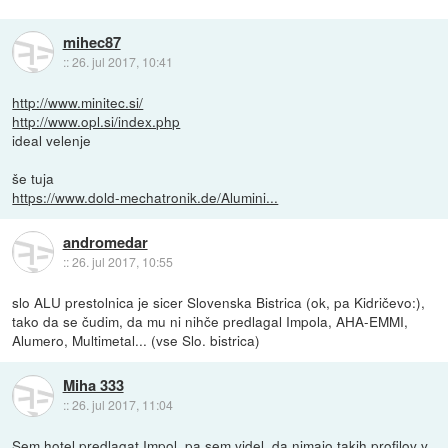
mihec87
::
26. jul 2017, 10:41
http://www.minitec.si/
http://www.opl.si/index.php
ideal velenje
še tuja
https://www.dold-mechatronik.de/Alumini...
andromedar
::
26. jul 2017, 10:55
slo ALU prestolnica je sicer Slovenska Bistrica (ok, pa Kidričevo:),
tako da se čudim, da mu ni nihče predlagal Impola, AHA-EMMI,
Alumero, Multimetal... (vse Slo. bistrica)
Miha 333
::
26. jul 2017, 11:04
Sem hotel predlagat Impol, pa sem videl, da nimajo takih profilov v