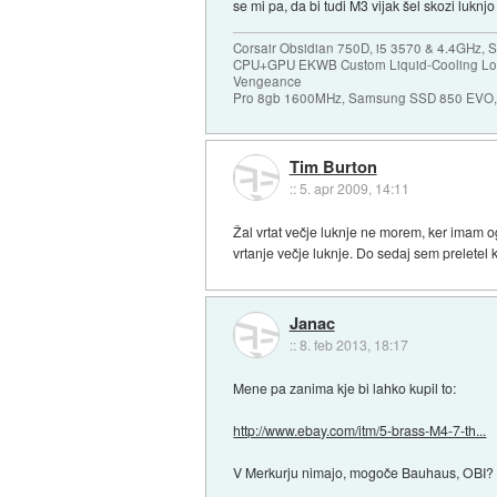
se mi pa, da bi tudi M3 vijak šel skozi luk
Corsair Obsidian 750D, i5 3570 & 4.4GHz, S
CPU+GPU EKWB Custom Liquid-Cooling Loo
Vengeance
Pro 8gb 1600MHz, Samsung SSD 850 EVO, 
Tim Burton
::
5. apr 2009, 14:11
Žal vrtat večje luknje ne morem, ker imam o
vrtanje večje luknje. Do sedaj sem preletel 
Janac
::
8. feb 2013, 18:17
Mene pa zanima kje bi lahko kupil to:
http://www.ebay.com/itm/5-brass-M4-7-th...
V Merkurju nimajo, mogoče Bauhaus, OBI? A