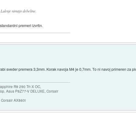
Luknje nimajo debeline.
standardni premeri izvrtin.
rabi sveder premera 3,3mm. Korak navoja M4 je 0,7mm. To ni navoj primeren za p
apphire R9 290 Tri-X OC,
p, Asus P8Z77-V DELUXE, Corsair
Corsair AX860i