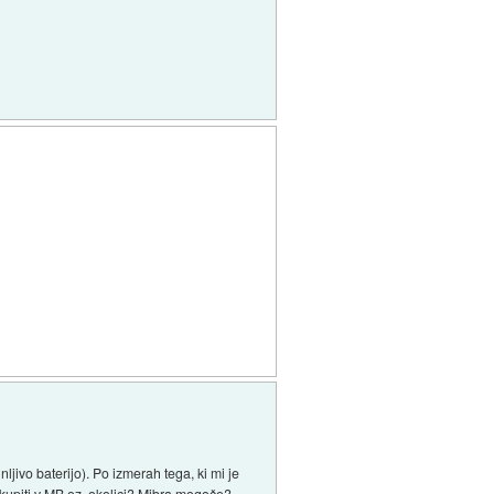
jivo baterijo). Po izmerah tega, ki mi je
 kupiti v MB oz. okolici? Mibra mogoče?