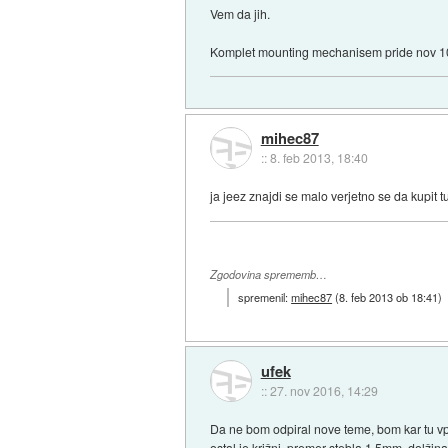
Vem da jih.
Komplet mounting mechanisem pride nov 10
mihec87
::
8. feb 2013, 18:40
ja jeez znajdi se malo verjetno se da kupit 
Zgodovina sprememb…
spremenil:
mihec87
(
8. feb 2013 ob 18:41
)
ufek
::
27. nov 2016, 14:29
Da ne bom odpiral nove teme, bom kar tu vpra
ostal je križni, premer stebla 1.5mm, dolži