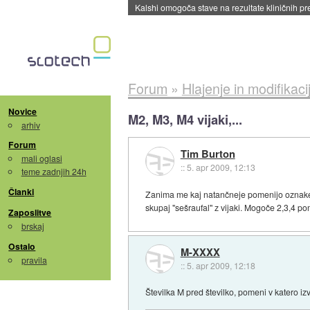
Kalshi omogoča stave na rezultate kliničnih pr
Forum
»
Hlajenje in modifikaci
Novice
M2, M3, M4 vijaki,...
arhiv
Forum
Tim Burton
mali oglasi
::
5. apr 2009, 12:13
teme zadnjih 24h
Članki
Zanima me kaj natančneje pomenijo oznake M
skupaj "sešraufal" z vijaki. Mogoče 2,3,4 
Zaposlitve
brskaj
Ostalo
M-XXXX
pravila
::
5. apr 2009, 12:18
Številka M pred številko, pomeni v katero izv