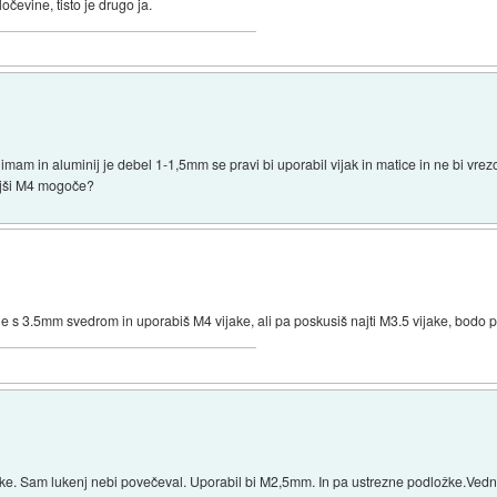
ločevine, tisto je drugo ja.
mam in aluminij je debel 1-1,5mm se pravi bi uporabil vijak in matice in ne bi vrez
oljši M4 mogoče?
e s 3.5mm svedrom in uporabiš M4 vijake, ali pa poskusiš najti M3.5 vijake, bodo p
ake. Sam lukenj nebi povečeval. Uporabil bi M2,5mm. In pa ustrezne podložke.Vedno