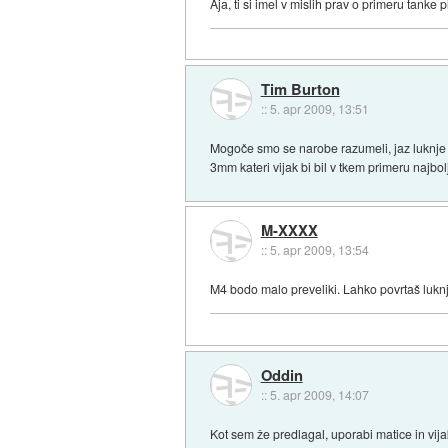
Aja, ti si imel v mislih prav o primeru tanke p
Tim Burton
::
5. apr 2009, 13:51
Mogoče smo se narobe razumeli, jaz luknje i
3mm kateri vijak bi bil v tkem primeru najb
M-XXXX
::
5. apr 2009, 13:54
M4 bodo malo preveliki. Lahko povrtaš luknj
Oddin
::
5. apr 2009, 14:07
Kot sem že predlagal, uporabi matice in vij