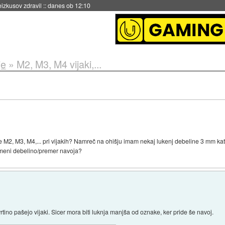
eizkusov zdravil
::
danes ob 12:10
je
»
M2, M3, M4 vijaki,...
2, M3, M4,... pri vijakih? Namreč na ohišju imam nekaj lukenj debeline 3 mm kate
pomeni debelino/premer navoja?
rtino pašejo vijaki. Sicer mora biti luknja manjša od oznake, ker pride še navoj.