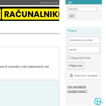
Išči:
Zadnje novice
Prijava
Zapomni si me
re bi namesto z neti (zakovicami) rad
nov uporabnik
pozabili geslo?