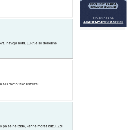
oval navoja notri. Luknje so debeline
a M3 ravno tako ustrezali.
 pa se ne izide, ker ne moreš blizu. Zdi