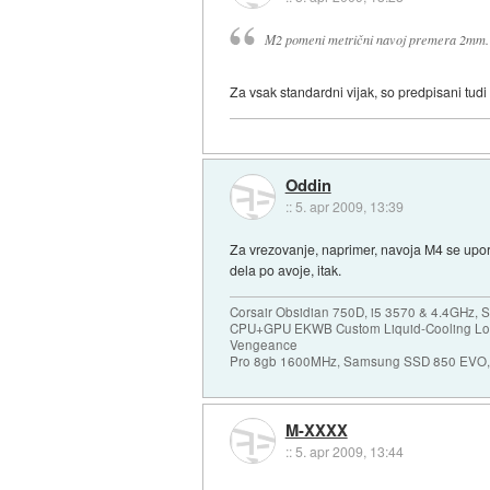
M2 pomeni metrični navoj premera 2mm. 
Za vsak standardni vijak, so predpisani tudi 
Oddin
::
5. apr 2009, 13:39
Za vrezovanje, naprimer, navoja M4 se upo
dela po avoje, itak.
Corsair Obsidian 750D, i5 3570 & 4.4GHz, S
CPU+GPU EKWB Custom Liquid-Cooling Loo
Vengeance
Pro 8gb 1600MHz, Samsung SSD 850 EVO, 
M-XXXX
::
5. apr 2009, 13:44