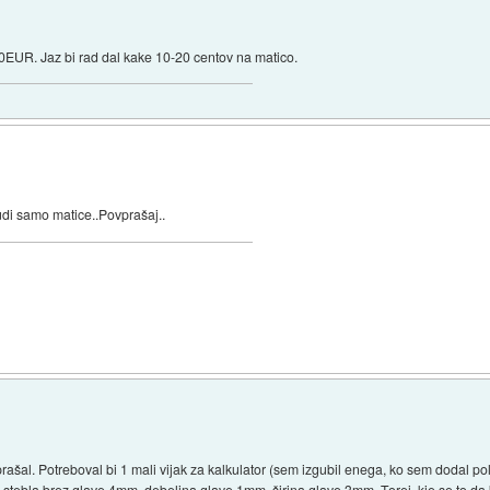
EUR. Jaz bi rad dal kake 10-20 centov na matico.
tudi samo matice..Povprašaj..
šal. Potreboval bi 1 mali vijak za kalkulator (sem izgubil enega, ko sem dodal polnl
na stebla brez glave 4mm, debelina glave 1mm, širina glave 3mm. Torej, kje se to da