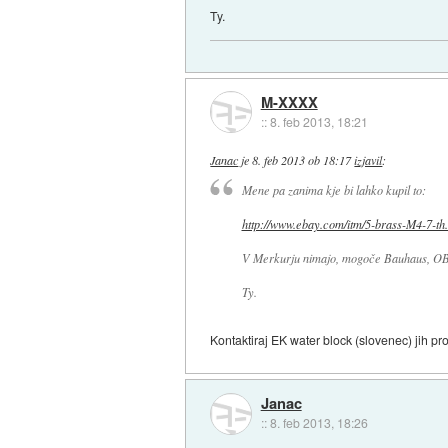
Ty.
M-XXXX
::
8. feb 2013, 18:21
Janac
je
8. feb 2013 ob 18:17
izjavil
:
Mene pa zanima kje bi lahko kupil to:
http://www.ebay.com/itm/5-brass-M4-7-th.
V Merkurju nimajo, mogoče Bauhaus, OBI?
Ty.
Kontaktiraj EK water block (slovenec) jih pr
Janac
::
8. feb 2013, 18:26