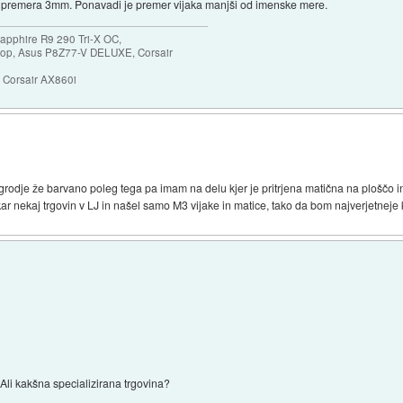
njo premera 3mm. Ponavadi je premer vijaka manjši od imenske mere.
apphire R9 290 Tri-X OC,
p, Asus P8Z77-V DELUXE, Corsair
Corsair AX860i
grodje že barvano poleg tega pa imam na delu kjer je pritrjena matična na ploščo i
kar nekaj trgovin v LJ in našel samo M3 vijake in matice, tako da bom najverjetneje k
li kakšna specializirana trgovina?