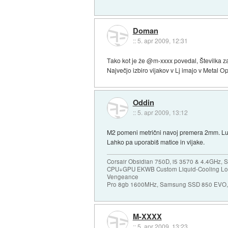
Doman
::
5. apr 2009, 12:31
Tako kot je že @m-xxxx povedal, Številka z
Največjo izbiro vijakov v Lj imajo v Metal 
Oddin
::
5. apr 2009, 13:12
M2 pomeni metrični navoj premera 2mm. Luknj
Lahko pa uporabiš matice in vijake.
Corsair Obsidian 750D, i5 3570 & 4.4GHz, S
CPU+GPU EKWB Custom Liquid-Cooling Loo
Vengeance
Pro 8gb 1600MHz, Samsung SSD 850 EVO, 
M-XXXX
::
5. apr 2009, 13:23