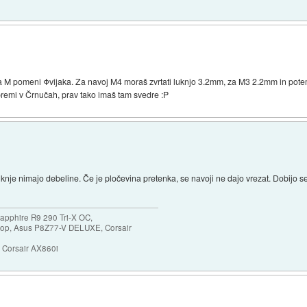
a M pomeni Φvijaka. Za navoj M4 moraš zvrtati luknjo 3.2mm, za M3 2.2mm in pote
Opremi v Črnučah, prav tako imaš tam svedre :P
e nimajo debeline. Če je pločevina pretenka, se navoji ne dajo vrezat. Dobijo se 
apphire R9 290 Tri-X OC,
p, Asus P8Z77-V DELUXE, Corsair
Corsair AX860i