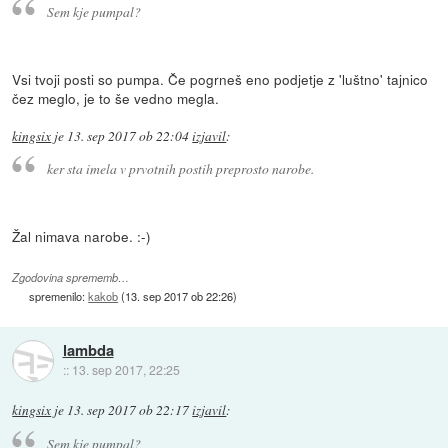
Sem kje pumpal?
Vsi tvoji posti so pumpa. Če pogrneš eno podjetje z 'luštno' tajnico
čez meglo, je to še vedno megla.
kingsix
je
13. sep 2017 ob 22:04
izjavil
:
ker sta imela v prvotnih postih preprosto narobe.
Žal nimava narobe. :-)
Zgodovina sprememb…
spremenilo:
kakob
(
13. sep 2017 ob 22:26
)
lambda
::
13. sep 2017, 22:25
kingsix
je
13. sep 2017 ob 22:17
izjavil
:
Sem kje pumpal?