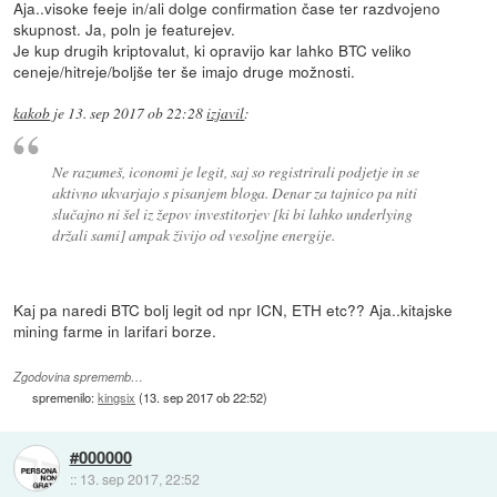
Aja..visoke feeje in/ali dolge confirmation čase ter razdvojeno
skupnost. Ja, poln je featurejev.
Je kup drugih kriptovalut, ki opravijo kar lahko BTC veliko
ceneje/hitreje/boljše ter še imajo druge možnosti.
kakob
je
13. sep 2017 ob 22:28
izjavil
:
Ne razumeš, iconomi je legit, saj so registrirali podjetje in se
aktivno ukvarjajo s pisanjem bloga. Denar za tajnico pa niti
slučajno ni šel iz žepov investitorjev [ki bi lahko underlying
držali sami] ampak živijo od vesoljne energije.
Kaj pa naredi BTC bolj legit od npr ICN, ETH etc?? Aja..kitajske
mining farme in larifari borze.
Zgodovina sprememb…
spremenilo:
kingsix
(
13. sep 2017 ob 22:52
)
#000000
::
13. sep 2017, 22:52