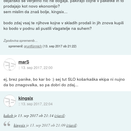
dejansko se verjetno nič ne dogaja. pakirajo cojne v paketke in to
prodajajo kot novo ekonomijo?
sem mislim da znaš bolje, kingsix...
bodo zdaj vsaj te njihove kojne v skladih prodali in jih znova kupili
ko bodo v podnu ali pustili vlagatelje na suhem?
Zgodovina sprememb…
spremenil:
gruntfürmich
(
13. sep 2017 ob 21:22
)
marS
::
13. sep 2017, 22:00
ej, brez panike, bo kar bo :) sej tut SLO košarkaška ekipa ni nujno
da bo zmagovalka, so pa dobri do zdaj...
kingsix
::
13. sep 2017, 22:04
kakob
je
13. sep 2017 ob 21:14
izjavil
:
kingsix
je
13. sep 2017 ob 21:09
izjavil
: