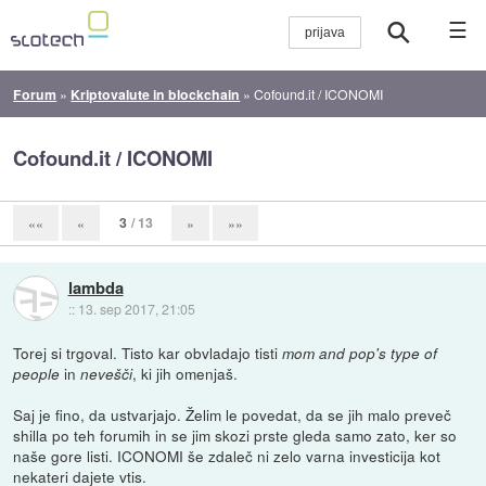
☰
Forum
»
Kriptovalute in blockchain
»
Cofound.it / ICONOMI
Cofound.it / ICONOMI
3
/ 13
««
«
»
»»
lambda
::
13. sep 2017, 21:05
Torej si trgoval. Tisto kar obvladajo tisti
mom and pop's type of
in
, ki jih omenjaš.
people
nevešči
Saj je fino, da ustvarjajo. Želim le povedat, da se jih malo preveč
shilla po teh forumih in se jim skozi prste gleda samo zato, ker so
naše gore listi. ICONOMI še zdaleč ni zelo varna investicija kot
nekateri dajete vtis.