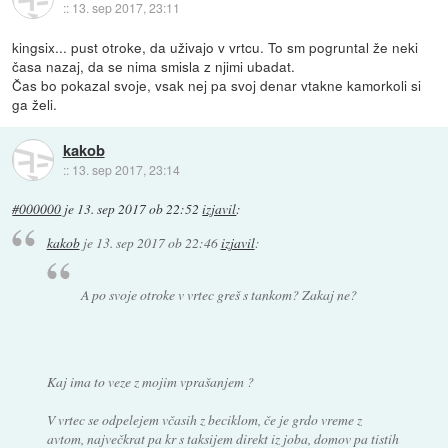
::
13. sep 2017, 23:11
kingsix... pust otroke, da uživajo v vrtcu. To sm pogruntal že neki
časa nazaj, da se nima smisla z njimi ubadat.
Čas bo pokazal svoje, vsak nej pa svoj denar vtakne kamorkoli si
ga želi.
kakob
::
13. sep 2017, 23:14
#000000
je
13. sep 2017 ob 22:52
izjavil
:
kakob
je
13. sep 2017 ob 22:46
izjavil
:
A po svoje otroke v vrtec greš s tankom? Zakaj ne?
Kaj ima to veze z mojim vprašanjem ?
V vrtec se odpelejem včasih z beciklom, če je grdo vreme z
avtom, največkrat pa kr s taksijem direkt iz joba, domov pa tistih