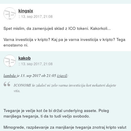
kingsix
::
13. sep 2017, 21:08
Spet mislim, da zamenjuješ sklad z ICO tokeni. Kakorkoli...
Varna investicija v kripto? Kaj pa je varna investicija v kripto? Tega
enostavno ni.
kakob
::
13. sep 2017, 21:08
lambda
je
13. sep 2017 ob 21:05
izjavil
:
ICONOMI še zdaleč ni zelo varna investicija kot nekateri dajete
vtis.
Tveganje je večje kot če bi držal underlying assete. Poleg
manjšega tveganja, ti da to tudi večjo svobodo.
Mimogrede, razpševanje za manjšanje tveganja znotraj kripto valut