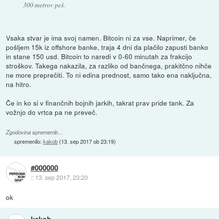
300 metrov peš.
Vsaka stvar je ima svoj namen. Bitcoin ni za vse. Naprimer, če
pošljem 15k iz offshore banke, traja 4 dni da plačilo zapusti banko
in stane 150 usd. Bitcoin to naredi v 0-60 minutah za frakcijo
stroškov. Takega nakazila, za razliko od bančnega, prakitčno nihče
ne more preprečiti. To ni edina prednost, samo tako ena naključna,
na hitro.
Če in ko si v finančnih bojnih jarkih, takrat prav pride tank. Za
vožnjo do vrtca pa ne preveč.
Zgodovina sprememb…
spremenilo:
kakob
(
13. sep 2017 ob 23:19
)
#000000
::
13. sep 2017, 23:20
ok