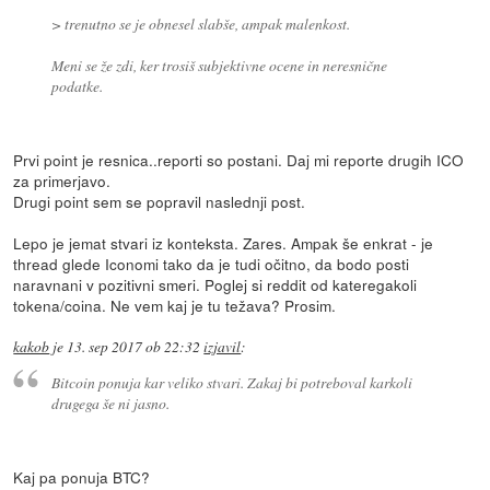
> trenutno se je obnesel slabše, ampak malenkost.
Meni se že zdi, ker trosiš subjektivne ocene in neresnične
podatke.
Prvi point je resnica..reporti so postani. Daj mi reporte drugih ICO
za primerjavo.
Drugi point sem se popravil naslednji post.
Lepo je jemat stvari iz konteksta. Zares. Ampak še enkrat - je
thread glede Iconomi tako da je tudi očitno, da bodo posti
naravnani v pozitivni smeri. Poglej si reddit od kateregakoli
tokena/coina. Ne vem kaj je tu težava? Prosim.
kakob
je
13. sep 2017 ob 22:32
izjavil
:
Bitcoin ponuja kar veliko stvari. Zakaj bi potreboval karkoli
drugega še ni jasno.
Kaj pa ponuja BTC?