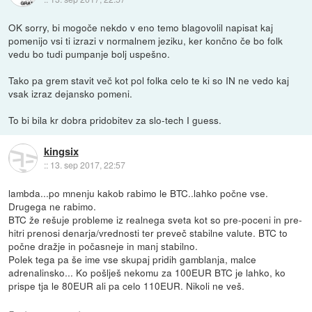
OK sorry, bi mogoče nekdo v eno temo blagovolil napisat kaj
pomenijo vsi ti izrazi v normalnem jeziku, ker končno če bo folk
vedu bo tudi pumpanje bolj uspešno.
Tako pa grem stavit več kot pol folka celo te ki so IN ne vedo kaj
vsak izraz dejansko pomeni.
To bi bila kr dobra pridobitev za slo-tech I guess.
kingsix
::
13. sep 2017, 22:57
lambda...po mnenju kakob rabimo le BTC..lahko počne vse.
Drugega ne rabimo.
BTC že rešuje probleme iz realnega sveta kot so pre-poceni in pre-
hitri prenosi denarja/vrednosti ter preveč stabilne valute. BTC to
počne dražje in počasneje in manj stabilno.
Polek tega pa še ime vse skupaj pridih gamblanja, malce
adrenalinsko... Ko pošlješ nekomu za 100EUR BTC je lahko, ko
prispe tja le 80EUR ali pa celo 110EUR. Nikoli ne veš.