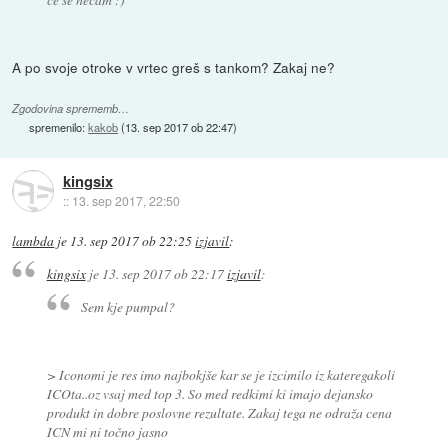
A po svoje otroke v vrtec greš s tankom? Zakaj ne?
Zgodovina sprememb…
spremenilo:
kakob
(
13. sep 2017 ob 22:47
)
kingsix
::
13. sep 2017, 22:50
lambda
je
13. sep 2017 ob 22:25
izjavil
:
kingsix
je
13. sep 2017 ob 22:17
izjavil
:
Sem kje pumpal?
> Iconomi je res imo najbokjše kar se je izcimilo iz kateregakoli
ICOta..oz vsaj med top 3. So med redkimi ki imajo dejansko
produkt in dobre poslovne rezultate. Zakaj tega ne odraža cena
ICN mi ni točno jasno