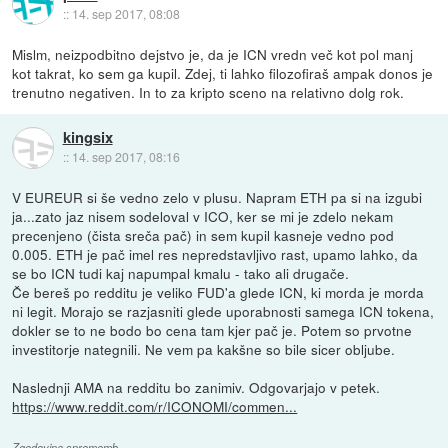
::
14. sep 2017, 08:08
Mislm, neizpodbitno dejstvo je, da je ICN vredn več kot pol manj
kot takrat, ko sem ga kupil. Zdej, ti lahko filozofiraš ampak donos je
trenutno negativen. In to za kripto sceno na relativno dolg rok.
kingsix
::
14. sep 2017, 08:16
V EUREUR si še vedno zelo v plusu. Napram ETH pa si na izgubi
ja...zato jaz nisem sodeloval v ICO, ker se mi je zdelo nekam
precenjeno (čista sreča pač) in sem kupil kasneje vedno pod
0.005. ETH je pač imel res nepredstavljivo rast, upamo lahko, da
se bo ICN tudi kaj napumpal kmalu - tako ali drugače.
Če bereš po redditu je veliko FUD'a glede ICN, ki morda je morda
ni legit. Morajo se razjasniti glede uporabnosti samega ICN tokena,
dokler se to ne bodo bo cena tam kjer pač je. Potem so prvotne
investitorje nategnili. Ne vem pa kakšne so bile sicer obljube.
Naslednji AMA na redditu bo zanimiv. Odgovarjajo v petek.
https://www.reddit.com/r/ICONOMI/commen...
Zgodovina sprememb…