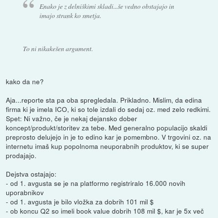
Enako je z delniškimi skladi...še vedno obstajajo in
imajo strank ko smetja.
To ni nikakešen argument.
kako da ne?
Aja...reporte sta pa oba spregledala. Prikladno. Mislim, da edina
firma ki je imela ICO, ki so tole izdali do sedaj oz. med zelo redkimi.
Spet: Ni važno, če je nekaj dejansko dober
koncept/produkt/storitev za tebe. Med generalno populacijo skaldi
preprosto delujejo in je to edino kar je pomembno. V trgovini oz. na
internetu imaš kup popolnoma neuporabnih produktov, ki se super
prodajajo.
Dejstva ostajajo:
- od 1. avgusta se je na platformo registriralo 16.000 novih
uporabnikov
- od 1. avgusta je bilo vložka za dobrih 101 mil $
- ob koncu Q2 so imeli book value dobrih 108 mil $, kar je 5x več