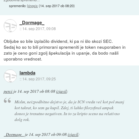
spremenilo:
kingsix
(
14. sep 2017 ob 08:20
)
_Dormage_
::
14. sep 2017, 09:08
Obljube so bile izplačilo dividend, ki pa ni šlo skozi SEC.
Sedaj ko so to bili primorani spremeniti je token neuporaben in
zato je ceno goni zgolj špekulacija in upanje, da bodo našli
uporabno vrednost.
lambda
::
14. sep 2017, 09:25
perci
je
14. sep 2017 ob 08:08
izjavil
:
Mislm, neizpodbitno dejstvo je, da je ICN vredn več kot pol manj
kot takrat, ko sem ga kupil. Zdej, ti lahko filozofiraš ampak
donos je trenutno negativen. In to za kripto sceno na relativno
dolg rok.
_Dormage_
je
14. sep 2017 ob 09:08
izjavil
: