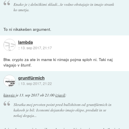
Enako je z delniškimi skladi...še vedno obstajajo in imajo strank
ko smetja.
To ni nikakešen argument.
lambda
::
13. sep 2017, 21:17
Btw. crypto za ate in mame ki nimajo pojma sploh ni. Taki naj
vlagajo v štumf.
gruntfürmich
::
13. sep 2017, 21:22
kingsix
je
13. sep 2017 ob 21:00
izjavil
:
Skratka moj prvoten point pred bullshitom od gruntfürmich in
kakoob je bil: Iconomi dejansko imajo ekipo, produkt in se
nekaj dogaja...