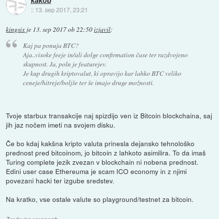
kakob
::
13. sep 2017, 23:21
kingsix
je
13. sep 2017 ob 22:50
izjavil
:
Kaj pa ponuja BTC?
Aja..visoke feeje in/ali dolge confirmation čase ter razdvojeno
skupnost. Ja, poln je featurejev.
Je kup drugih kriptovalut, ki opravijo kar lahko BTC veliko
ceneje/hitreje/boljše ter še imajo druge možnosti.
Tvoje starbux transakcije naj spizdijo ven iz Bitcoin blockchaina, saj
jih jaz nočem imeti na svojem disku.
Če bo kdaj kakšna kripto valuta prinesla dejansko tehnološko
prednost pred bitcoinom, jo bitcoin z lahkoto asimilira. To da imaš
Turing complete jezik zvezan v blockchain ni nobena prednost.
Edini user case Ethereuma je scam ICO economy in z njimi
povezani hacki ter izgube sredstev.
Na kratko, vse ostale valute so playground/testnet za bitcoin.