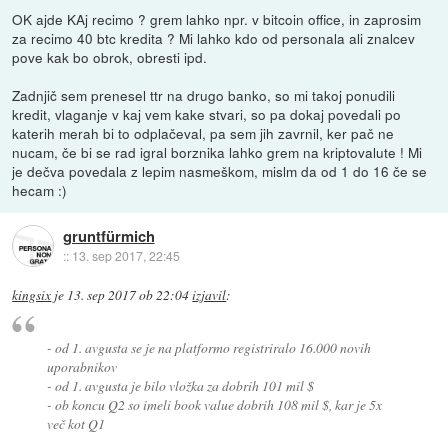
OK ajde KAj recimo ? grem lahko npr. v bitcoin office, in zaprosim
za recimo 40 btc kredita ? Mi lahko kdo od personala ali znalcev
pove kak bo obrok, obresti ipd.
Zadnjič sem prenesel ttr na drugo banko, so mi takoj ponudili
kredit, vlaganje v kaj vem kake stvari, so pa dokaj povedali po
katerih merah bi to odplačeval, pa sem jih zavrnil, ker pač ne
nucam, če bi se rad igral borznika lahko grem na kriptovalute ! Mi
je dečva povedala z lepim nasmeškom, mislm da od 1 do 16 če se
hecam :)
gruntfürmich
::
13. sep 2017, 22:45
kingsix
je
13. sep 2017 ob 22:04
izjavil
:
- od 1. avgusta se je na platformo registriralo 16.000 novih
uporabnikov
- od 1. avgusta je bilo vložka za dobrih 101 mil $
- ob koncu Q2 so imeli book value dobrih 108 mil $, kar je 5x
več kot Q1