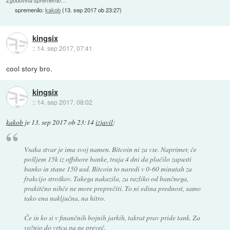
Zgodovina sprememb…
spremenilo:
kakob
(
13. sep 2017 ob 23:27
)
kingsix
::
14. sep 2017, 07:41
cool story bro.
kingsix
::
14. sep 2017, 08:02
kakob
je
13. sep 2017 ob 23:14
izjavil
:
Vsaka stvar je ima svoj namen. Bitcoin ni za vse. Naprimer, če
pošljem 15k iz offshore banke, traja 4 dni da plačilo zapusti
banko in stane 150 usd. Bitcoin to naredi v 0-60 minutah za
frakcijo stroškov. Takega nakazila, za razliko od bančnega,
prakitčno nihče ne more preprečiti. To ni edina prednost, samo
tako ena naključna, na hitro.
Če in ko si v finančnih bojnih jarkih, takrat prav pride tank. Za
vožnjo do vrtca pa ne preveč.