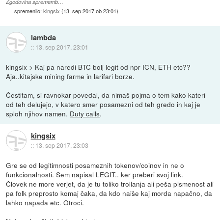
Zgodovina sprememb…
spremenilo:
kingsix
(
13. sep 2017 ob 23:01
)
lambda
::
13. sep 2017, 23:01
kingsix > Kaj pa naredi BTC bolj legit od npr ICN, ETH etc??
Aja..kitajske mining farme in larifari borze.
Čestitam, si ravnokar povedal, da nimaš pojma o tem kako kateri
od teh delujejo, v katero smer posamezni od teh gredo in kaj je
sploh njihov namen.
Duty calls
.
kingsix
::
13. sep 2017, 23:03
Gre se od legitimnosti posameznih tokenov/coinov in ne o
funkcionalnosti. Sem napisal LEGIT.. ker preberi svoj link.
Človek ne more verjet, da je tu toliko trollanja ali peša pismenost ali
pa folk preprosto komaj čaka, da kdo naiše kaj morda napačno, da
lahko napada etc. Otroci.