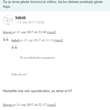
Če je tema glede Iconomi je očitno, da bo debata potekala glede
tega.
kakob
::
13. sep 2017, 22:23
kingsix
je
13. sep 2017 ob 22:04
izjavil
:
kakob
je
13. sep 2017 ob 21:14
izjavil
:
To ni nikakešen argument.
kako da ne?
Herbalife ima več uporabnikov, so what of it?
kingsix
je
13. sep 2017 ob 22:17
izjavil
: