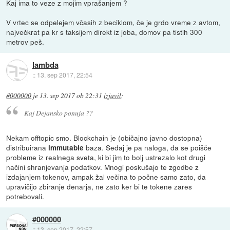
Kaj ima to veze z mojim vprašanjem ?
V vrtec se odpelejem včasih z beciklom, če je grdo vreme z avtom,
največkrat pa kr s taksijem direkt iz joba, domov pa tistih 300
metrov peš.
lambda
::
13. sep 2017, 22:54
#000000
je
13. sep 2017 ob 22:31
izjavil
:
Kaj Dejansko ponuja ??
Nekam offtopic smo. Blockchain je (običajno javno dostopna)
distribuirana
baza. Sedaj je pa naloga, da se poišče
immutable
probleme iz realnega sveta, ki bi jim to bolj ustrezalo kot drugi
načini shranjevanja podatkov. Mnogi poskušajo te zgodbe z
izdajanjem tokenov, ampak žal večina to počne samo zato, da
upravičijo zbiranje denarja, ne zato ker bi te tokene zares
potrebovali.
#000000
::
13. sep 2017, 22:57