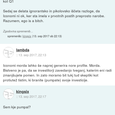
kot Q1
Sedaj se delata ignorantsko in pikolovsko iščeta razloge, da
Iconomi ni ok, ker sta imela v prvotnih postih preprosto narobe.
Razumem, ego is a bitch.
Zgodovina sprememb…
spremenilo:
kingsix
(
13. sep 2017 ob 22:13
)
lambda
::
13. sep 2017, 22:13
Iconomi morda lahko še naprej generira nore profite. Morda.
Bistveno je pa, da se investitorji zavedanjo tveganj, katerim eni radi
zmanjšujete pomen. In zato moramo bit tukj tud skeptiki kot
protiutež tistim, ki branite (pumpate) svoje investicije.
kingsix
::
13. sep 2017, 22:17
Sem kje pumpal?