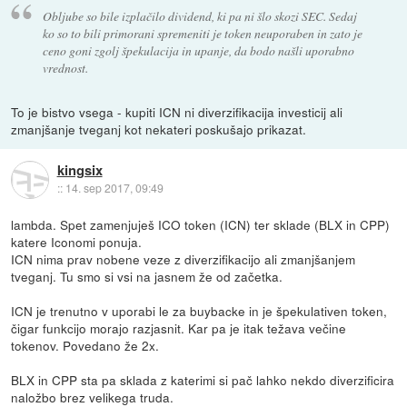
Obljube so bile izplačilo dividend, ki pa ni šlo skozi SEC. Sedaj
ko so to bili primorani spremeniti je token neuporaben in zato je
ceno goni zgolj špekulacija in upanje, da bodo našli uporabno
vrednost.
To je bistvo vsega - kupiti ICN ni diverzifikacija investicij ali
zmanjšanje tveganj kot nekateri poskušajo prikazat.
kingsix
::
14. sep 2017, 09:49
lambda. Spet zamenjuješ ICO token (ICN) ter sklade (BLX in CPP)
katere Iconomi ponuja.
ICN nima prav nobene veze z diverzifikacijo ali zmanjšanjem
tveganj. Tu smo si vsi na jasnem že od začetka.
ICN je trenutno v uporabi le za buybacke in je špekulativen token,
čigar funkcijo morajo razjasnit. Kar pa je itak težava večine
tokenov. Povedano že 2x.
BLX in CPP sta pa sklada z katerimi si pač lahko nekdo diverzificira
naložbo brez velikega truda.