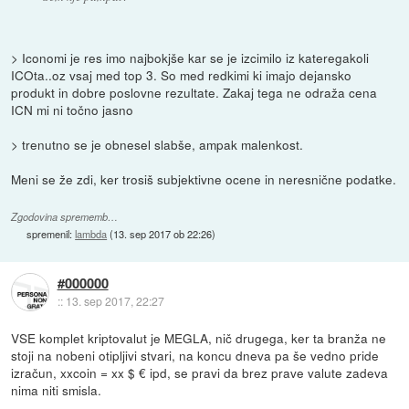
> Iconomi je res imo najbokjše kar se je izcimilo iz kateregakoli
ICOta..oz vsaj med top 3. So med redkimi ki imajo dejansko
produkt in dobre poslovne rezultate. Zakaj tega ne odraža cena
ICN mi ni točno jasno
> trenutno se je obnesel slabše, ampak malenkost.
Meni se že zdi, ker trosiš subjektivne ocene in neresnične podatke.
Zgodovina sprememb…
spremenil:
lambda
(
13. sep 2017 ob 22:26
)
#000000
::
13. sep 2017, 22:27
VSE komplet kriptovalut je MEGLA, nič drugega, ker ta branža ne
stoji na nobeni otipljivi stvari, na koncu dneva pa še vedno pride
izračun, xxcoin = xx $ € ipd, se pravi da brez prave valute zadeva
nima niti smisla.