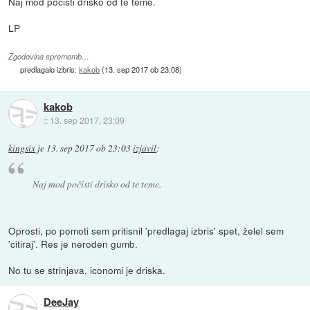
Naj mod počisti drisko od te teme.
LP
Zgodovina sprememb…
predlagalo izbris:
kakob
(
13. sep 2017 ob 23:08
)
kakob
::
13. sep 2017, 23:09
kingsix
je
13. sep 2017 ob 23:03
izjavil
:
Naj mod počisti drisko od te teme.
Oprosti, po pomoti sem pritisnil 'predlagaj izbris' spet, želel sem
'citiraj'. Res je neroden gumb.
No tu se strinjava, iconomi je driska.
DeeJay