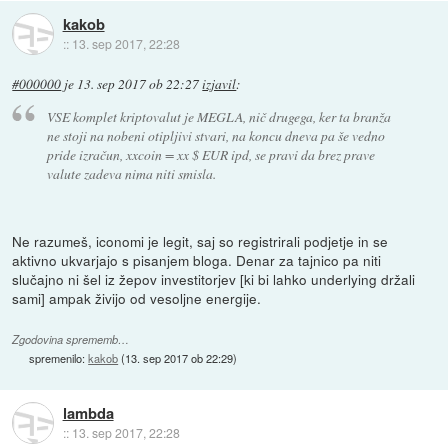
kakob
::
13. sep 2017, 22:28
#000000
je
13. sep 2017 ob 22:27
izjavil
:
VSE komplet kriptovalut je MEGLA, nič drugega, ker ta branža
ne stoji na nobeni otipljivi stvari, na koncu dneva pa še vedno
pride izračun, xxcoin = xx $ EUR ipd, se pravi da brez prave
valute zadeva nima niti smisla.
Ne razumeš, iconomi je legit, saj so registrirali podjetje in se
aktivno ukvarjajo s pisanjem bloga. Denar za tajnico pa niti
slučajno ni šel iz žepov investitorjev [ki bi lahko underlying držali
sami] ampak živijo od vesoljne energije.
Zgodovina sprememb…
spremenilo:
kakob
(
13. sep 2017 ob 22:29
)
lambda
::
13. sep 2017, 22:28