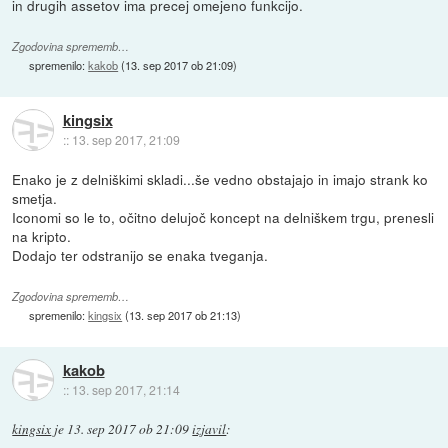
in drugih assetov ima precej omejeno funkcijo.
Zgodovina sprememb…
spremenilo:
kakob
(
13. sep 2017 ob 21:09
)
kingsix
::
13. sep 2017, 21:09
Enako je z delniškimi skladi...še vedno obstajajo in imajo strank ko
smetja.
Iconomi so le to, očitno delujoč koncept na delniškem trgu, prenesli
na kripto.
Dodajo ter odstranijo se enaka tveganja.
Zgodovina sprememb…
spremenilo:
kingsix
(
13. sep 2017 ob 21:13
)
kakob
::
13. sep 2017, 21:14
kingsix
je
13. sep 2017 ob 21:09
izjavil
: