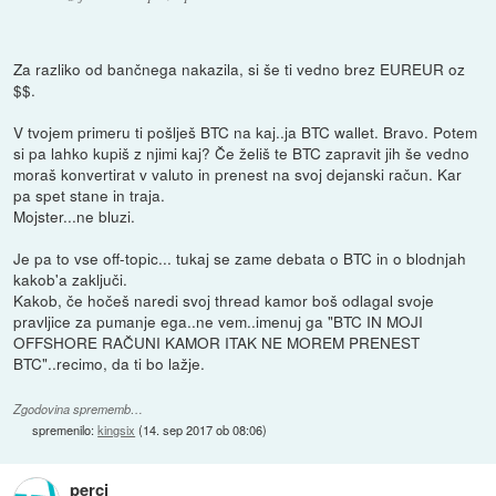
Za razliko od bančnega nakazila, si še ti vedno brez EUREUR oz
$$.
V tvojem primeru ti pošlješ BTC na kaj..ja BTC wallet. Bravo. Potem
si pa lahko kupiš z njimi kaj? Če želiš te BTC zapravit jih še vedno
moraš konvertirat v valuto in prenest na svoj dejanski račun. Kar
pa spet stane in traja.
Mojster...ne bluzi.
Je pa to vse off-topic... tukaj se zame debata o BTC in o blodnjah
kakob'a zaključi.
Kakob, če hočeš naredi svoj thread kamor boš odlagal svoje
pravljice za pumanje ega..ne vem..imenuj ga "BTC IN MOJI
OFFSHORE RAČUNI KAMOR ITAK NE MOREM PRENEST
BTC"..recimo, da ti bo lažje.
Zgodovina sprememb…
spremenilo:
kingsix
(
14. sep 2017 ob 08:06
)
perci