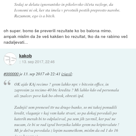
Sedaj se delata ignorantsko in pikolovsko iščeta razloge, da
Iconomi ni ok, ker sta imela v prvotnih postih preprosto narobe.
Razumem, ego is a bitch.
oh super. bomo še preverili rezultate ko bo balona mimo.
ampak mislim da že veš kakšen bo rezultat, tko da ne rabimo več
nadaljevati...
kakob
::
13. sep 2017, 22:46
#000000
je
13. sep 2017 ob 22:41
izjavil
:
OK ajde KAj recimo ? grem lahko npr. v bitcoin office, in
zaprosim za recimo 40 btc kredita ? Mi lahko kdo od personala
ali znalcev pove kak bo obrok, obresti ipd.
Zadnjič sem prenesel ttr na drugo banko, so mi takoj ponudili
kredit, vlaganje v kaj vem kake stvari, so pa dokaj povedali po
katerih merah bi to odplačeval, pa sem jih zavrnil, ker pač ne
nucam, če bi se rad igral borznika lahko grem na kriptovalute !
Mi je dečva povedala z lepim nasmeškom, mislm da od 1 do 16
če se hecam :)