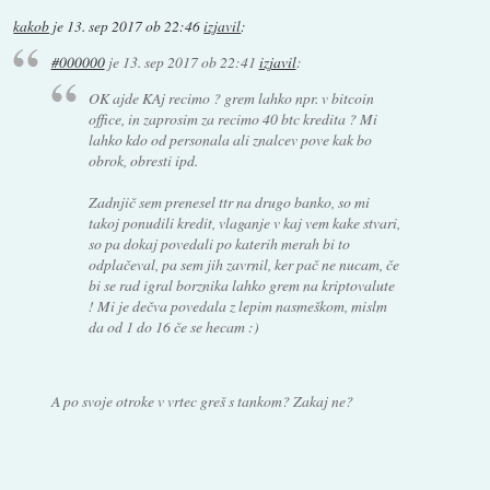
kakob
je
13. sep 2017 ob 22:46
izjavil
:
#000000
je
13. sep 2017 ob 22:41
izjavil
:
OK ajde KAj recimo ? grem lahko npr. v bitcoin
office, in zaprosim za recimo 40 btc kredita ? Mi
lahko kdo od personala ali znalcev pove kak bo
obrok, obresti ipd.
Zadnjič sem prenesel ttr na drugo banko, so mi
takoj ponudili kredit, vlaganje v kaj vem kake stvari,
so pa dokaj povedali po katerih merah bi to
odplačeval, pa sem jih zavrnil, ker pač ne nucam, če
bi se rad igral borznika lahko grem na kriptovalute
! Mi je dečva povedala z lepim nasmeškom, mislm
da od 1 do 16 če se hecam :)
A po svoje otroke v vrtec greš s tankom? Zakaj ne?