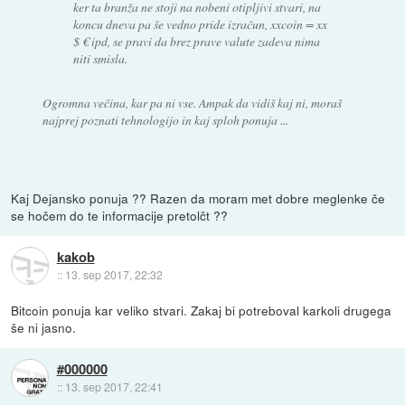
ker ta branža ne stoji na nobeni otipljivi stvari, na
koncu dneva pa še vedno pride izračun, xxcoin = xx
$ € ipd, se pravi da brez prave valute zadeva nima
niti smisla.
Ogromna večina, kar pa ni vse. Ampak da vidiš kaj ni, moraš
najprej poznati tehnologijo in kaj sploh ponuja ...
Kaj Dejansko ponuja ?? Razen da moram met dobre meglenke če
se hočem do te informacije pretolčt ??
kakob
::
13. sep 2017, 22:32
Bitcoin ponuja kar veliko stvari. Zakaj bi potreboval karkoli drugega
še ni jasno.
#000000
::
13. sep 2017, 22:41