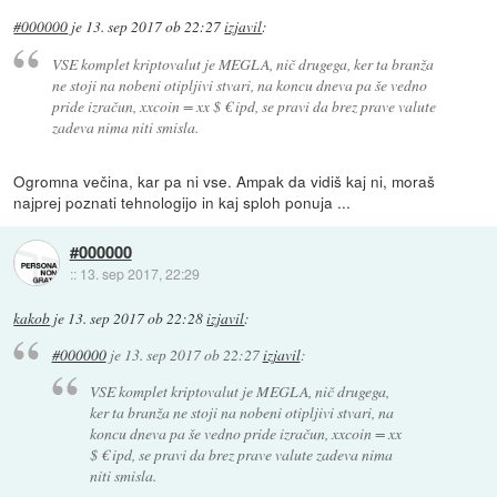
#000000
je
13. sep 2017 ob 22:27
izjavil
:
VSE komplet kriptovalut je MEGLA, nič drugega, ker ta branža
ne stoji na nobeni otipljivi stvari, na koncu dneva pa še vedno
pride izračun, xxcoin = xx $ € ipd, se pravi da brez prave valute
zadeva nima niti smisla.
Ogromna večina, kar pa ni vse. Ampak da vidiš kaj ni, moraš
najprej poznati tehnologijo in kaj sploh ponuja ...
#000000
::
13. sep 2017, 22:29
kakob
je
13. sep 2017 ob 22:28
izjavil
:
#000000
je
13. sep 2017 ob 22:27
izjavil
:
VSE komplet kriptovalut je MEGLA, nič drugega,
ker ta branža ne stoji na nobeni otipljivi stvari, na
koncu dneva pa še vedno pride izračun, xxcoin = xx
$ € ipd, se pravi da brez prave valute zadeva nima
niti smisla.