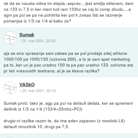
ok da se nausta vidva tm stepla..seprav... jest amdja oklenem, dam
na 133 in 7,5 in ker mam tud ram 133hz se naj bi comp zbudu....a
agm pa pci se pa ne pohitrita ker pol k zvisas fsb se razmerje
pomanjsa iz 1/3 na 1/4 al kako ze?
Sumak
::
25. mar 2001, 20:00
aja se eno vprasanje sam zakwa pa se pol prodaja zdej athlone
1000/100 pa 1000/133 (oziroma 266). a to je sam spet marketing
pa to..ker un je pac uradno 100 ta pa pac uradno 133, oziroma sta
pr teh vresnostih testirana..al je se kksna razlika?
VASkO
::
25. mar 2001, 20:12
Sumak prvic: tako je, agp pa pci na default delata, ker se spremeni
delilnik iz 1/3 na 1/4 (133/4=33mhz=PCI)
drugic:ni razlike razen te, da ima eden zapecen (z mosticki L6)
default mnozilnik 10, drugi pa 7,5.