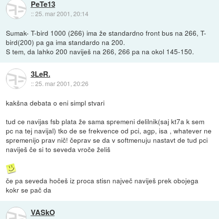
PeTe13
::
25. mar 2001, 20:14
Sumak- T-bird 1000 (266) ima že standardno front bus na 266, T-
bird(200) pa ga ima standardo na 200.
S tem, da lahko 200 naviješ na 266, 266 pa na okol 145-150.
3LeR.
::
25. mar 2001, 20:26
kakšna debata o eni simpl stvari
tud ce navijas fsb plata že sama spremeni delilnik(saj kt7a k sem
pc na tej navijal) tko de se frekvence od pci, agp, isa , whatever ne
spremenijo prav nič! čeprav se da v softmenuju nastavt de tud pci
naviješ če si to seveda vroče želiš
če pa seveda hočeš iz proca stisn največ naviješ prek obojega
kokr se pač da
VASkO