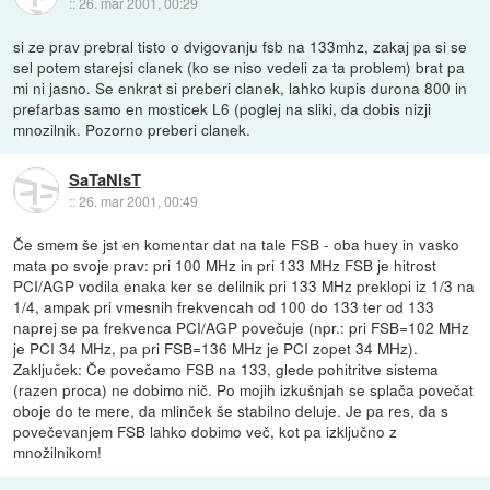
::
26. mar 2001, 00:29
si ze prav prebral tisto o dvigovanju fsb na 133mhz, zakaj pa si se
sel potem starejsi clanek (ko se niso vedeli za ta problem) brat pa
mi ni jasno. Se enkrat si preberi clanek, lahko kupis durona 800 in
prefarbas samo en mosticek L6 (poglej na sliki, da dobis nizji
mnozilnik. Pozorno preberi clanek.
SaTaNIsT
::
26. mar 2001, 00:49
Če smem še jst en komentar dat na tale FSB - oba huey in vasko
mata po svoje prav: pri 100 MHz in pri 133 MHz FSB je hitrost
PCI/AGP vodila enaka ker se delilnik pri 133 MHz preklopi iz 1/3 na
1/4, ampak pri vmesnih frekvencah od 100 do 133 ter od 133
naprej se pa frekvenca PCI/AGP povečuje (npr.: pri FSB=102 MHz
je PCI 34 MHz, pa pri FSB=136 MHz je PCI zopet 34 MHz).
Zaključek: Če povečamo FSB na 133, glede pohitritve sistema
(razen proca) ne dobimo nič. Po mojih izkušnjah se splača povečat
oboje do te mere, da mlinček še stabilno deluje. Je pa res, da s
povečevanjem FSB lahko dobimo več, kot pa izključno z
množilnikom!