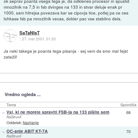
ok seprav poanta vsega tega je, da odklenes procesor in spustid
mnozilnik na 7,5 in fsb dvinges na 133 in stvar deluje enak pr
1000, sam hitrejsa povezava kar se cipovja tice, potlej pa ce ces
lohkase fsb pa mnozilnik vecas, dokler pac vse stabilno dela.
SaTaNIsT
::
27. mar 2001, 01:33
Ja neki takega je poanta tega pisanja - sej vem da smo mal fejst
zatežil!
Vredno ogleda ...
Tema
Sporočila
»
Vsi, ki ne morete spraviti FSB-ja na 133 pišite sem
68
AtaStrumf
Oddelek:
Navijanje
»
OC-anje ABIT KT-7A
70
AtaStrumf