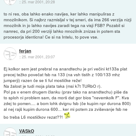
::
25. mar 2001, 20:28
to ni res, oba lahko enako navijes, ker lahko manipuliras z
mnozilnikom. Si najbrz razmisljal v tej smeri, da ima 266 verzija nizji
mnozilnik in jo lahko navijes zaradi tega na visji FSB? Pozabil si
namrec, da pri 200 verziji lahko mnozilnik znizas in potem sta
procesorja identicna! Ce si na Intelu, to pove vse.
ferjan
::
25. mar 2001, 23:07
Ej kolkor sem jest prebral na anandtechu je pri večini kt133a plat
precej težko povečat fsb na 133 (na vsh tistih z 100/133 mhz
jumperji) razen če se ti ful mostičke reže!
Na žalost je tudi moja plata taka (msi k7t TURbO r).
Pol pa v enem drugem članku (prav tako na anandtechu) piše da
to sploh ni problem sam, da morš dat gor bios "nevemkolk F". Kva
zdej to pomen.... a bom lohk dvignu fsb (če kupim npr durona 800)
al nej rajš kupim durona 600... ker mi potem za zviševanje fsb ne
bo treba L6 mostičkov rezat??!
VASkO