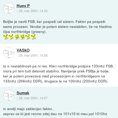
Huey P
::
25. mar 2001, 14:33
Boljše je naviti FSB, ker pospeši cel sistem. Faktor pa pospeši
samo procesor. Vendar je potem sistem nestabilen, če ne hladimo
čipa northbridge (greeny).
VASkO
::
25. mar 2001, 14:56
to o nestabilnosti pa ni res. Kteri northbridge podpira 133mhz FSB,
mora pri tem tudi delovati stabilno. Navijanje prek FSBja je bolje,
ker je potem povezava med procesorjem in northbridgeom na
133mhz (266mhz DDR), drugace le na 100mhz (200mhz DDR).
Sumak
::
25. mar 2001, 14:57
in amdji majo zaklenjen faktor..
seprav ce bi jest recmo zdej dau na 101x10 bi meu pol 1010hz