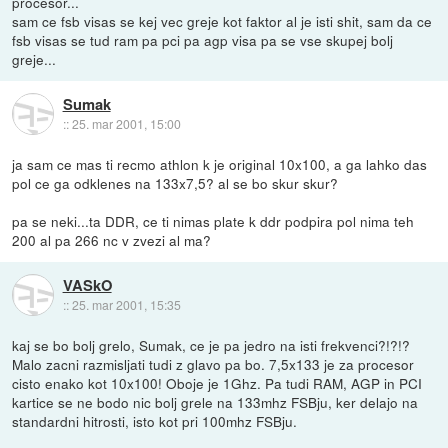
procesor...
sam ce fsb visas se kej vec greje kot faktor al je isti shit, sam da ce
fsb visas se tud ram pa pci pa agp visa pa se vse skupej bolj
greje...
Sumak
::
25. mar 2001, 15:00
ja sam ce mas ti recmo athlon k je original 10x100, a ga lahko das
pol ce ga odklenes na 133x7,5? al se bo skur skur?
pa se neki...ta DDR, ce ti nimas plate k ddr podpira pol nima teh
200 al pa 266 nc v zvezi al ma?
VASkO
::
25. mar 2001, 15:35
kaj se bo bolj grelo, Sumak, ce je pa jedro na isti frekvenci?!?!?
Malo zacni razmisljati tudi z glavo pa bo. 7,5x133 je za procesor
cisto enako kot 10x100! Oboje je 1Ghz. Pa tudi RAM, AGP in PCI
kartice se ne bodo nic bolj grele na 133mhz FSBju, ker delajo na
standardni hitrosti, isto kot pri 100mhz FSBju.