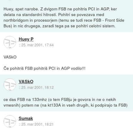
Huey, spet narobe. Z dvigom FSB ne pohitris PCI in AGP, ker
delata na standardni hitrosti. Pohitri se povezava med
northbridgom in procesorjem (temu se tudi rece FSB - Front Side
Bus) in nic drugega, zaradi tega pa se pohitri celotni sistem.
Huey P
::
25. mar 2001, 17:44
VASkO
Če pohitriš FSB pohitriš PCI in AGP vodilo!!!
VASkO
::
25. mar 2001, 18:12
ce das FSB na 133mhz (o tem FSBju je govora in ne o nekih
vmesnih) potem ne (na kt133A in vseh drugih, ki podpirajo ta FSB)
Sumak
::
25. mar 2001, 18:21