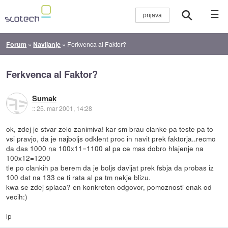
☰
Forum
»
Navijanje
»
Ferkvenca al Faktor?
Ferkvenca al Faktor?
Sumak
::
25. mar 2001, 14:28
ok, zdej je stvar zelo zanimiva! kar sm brau clanke pa teste pa to
vsi pravjo, da je najboljs odklent proc in navit prek faktorja..recmo
da das 1000 na 100x11=1100 al pa ce mas dobro hlajenje na
100x12=1200
tle po clankih pa berem da je boljs davijat prek fsbja da probas iz
100 dat na 133 ce ti rata al pa tm nekje blizu.
kwa se zdej splaca? en konkreten odgovor, pomoznosti enak od
vecih:)
lp