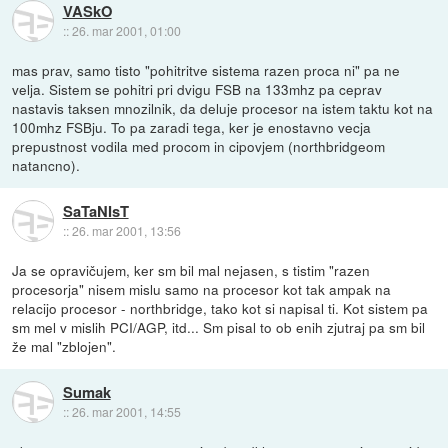
VASkO
::
26. mar 2001, 01:00
mas prav, samo tisto "pohitritve sistema razen proca ni" pa ne
velja. Sistem se pohitri pri dvigu FSB na 133mhz pa ceprav
nastavis taksen mnozilnik, da deluje procesor na istem taktu kot na
100mhz FSBju. To pa zaradi tega, ker je enostavno vecja
prepustnost vodila med procom in cipovjem (northbridgeom
natancno).
SaTaNIsT
::
26. mar 2001, 13:56
Ja se opravičujem, ker sm bil mal nejasen, s tistim "razen
procesorja" nisem mislu samo na procesor kot tak ampak na
relacijo procesor - northbridge, tako kot si napisal ti. Kot sistem pa
sm mel v mislih PCI/AGP, itd... Sm pisal to ob enih zjutraj pa sm bil
že mal "zblojen".
Sumak
::
26. mar 2001, 14:55