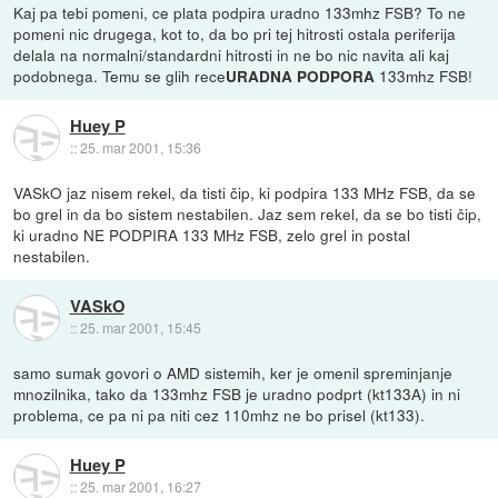
Kaj pa tebi pomeni, ce plata podpira uradno 133mhz FSB? To ne
pomeni nic drugega, kot to, da bo pri tej hitrosti ostala periferija
delala na normalni/standardni hitrosti in ne bo nic navita ali kaj
podobnega. Temu se glih rece
133mhz FSB!
URADNA PODPORA
Huey P
::
25. mar 2001, 15:36
VASkO jaz nisem rekel, da tisti čip, ki podpira 133 MHz FSB, da se
bo grel in da bo sistem nestabilen. Jaz sem rekel, da se bo tisti čip,
ki uradno NE PODPIRA 133 MHz FSB, zelo grel in postal
nestabilen.
VASkO
::
25. mar 2001, 15:45
samo sumak govori o AMD sistemih, ker je omenil spreminjanje
mnozilnika, tako da 133mhz FSB je uradno podprt (kt133A) in ni
problema, ce pa ni pa niti cez 110mhz ne bo prisel (kt133).
Huey P
::
25. mar 2001, 16:27