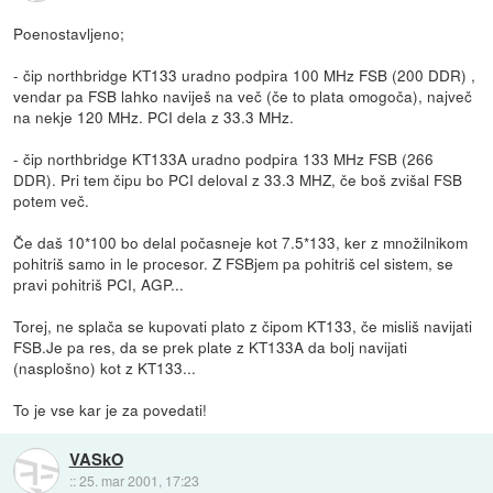
Poenostavljeno;
- čip northbridge KT133 uradno podpira 100 MHz FSB (200 DDR) ,
vendar pa FSB lahko naviješ na več (če to plata omogoča), največ
na nekje 120 MHz. PCI dela z 33.3 MHz.
- čip northbridge KT133A uradno podpira 133 MHz FSB (266
DDR). Pri tem čipu bo PCI deloval z 33.3 MHZ, če boš zvišal FSB
potem več.
Če daš 10*100 bo delal počasneje kot 7.5*133, ker z množilnikom
pohitriš samo in le procesor. Z FSBjem pa pohitriš cel sistem, se
pravi pohitriš PCI, AGP...
Torej, ne splača se kupovati plato z čipom KT133, če misliš navijati
FSB.Je pa res, da se prek plate z KT133A da bolj navijati
(nasplošno) kot z KT133...
To je vse kar je za povedati!
VASkO
::
25. mar 2001, 17:23