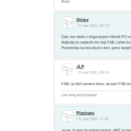
Bogo
Stripy
::
5. mar 2001, 09:12
Zato, ker lahko z dvigovanjem hitrosti PCI v
Najbolje je nastaviti cim visji FSB. Lahko 
Pomnilnika ne bos skuril s tem, samo verje
JLP
::
5. mar 2001, 09:16
FSB+ je Abit namenu temu, da sam FSB zviša
Live long and prosper!
Pizzicato
::
5. mar 2001, 11:02
Ja sej, to sem že enkrat napisal. ABIT je ba