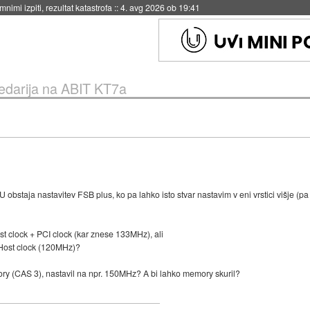
nimi izpiti, rezultat katastrofa
::
4. avg 2026 ob 19:41
edarija na ABIT KT7a
 obstaja nastavitev FSB plus, ko pa lahko isto stvar nastavim v eni vrstici višje (pa
 clock + PCI clock (kar znese 133MHz), ali
Host clock (120MHz)?
ry (CAS 3), nastavil na npr. 150MHz? A bi lahko memory skuril?