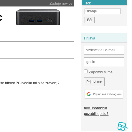
Išči:
Zadnje novice
Prijava
Zapomni si me
 še hitrost PCI vodila mi piše zraven)?
nov uporabnik
pozabili geslo?