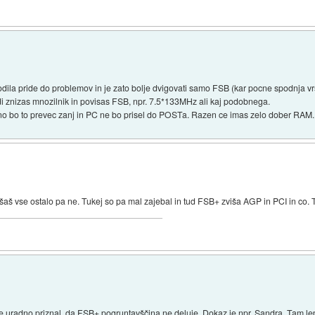
odila pride do problemov in je zato bolje dvigovati samo FSB (kar pocne spodnja vrs
tudi znizas mnozilnik in povisas FSB, npr. 7.5*133MHz ali kaj podobnega.
tno bo to prevec zanj in PC ne bo prisel do POSTa. Razen ce imas zelo dober RAM.
š vse ostalo pa ne. Tukej so pa mal zajebal in tud FSB+ zviša AGP in PCI in co. 
je uradno priznal, da FSB+ pogruntavščina ne deluje. Dokaz je npr. Sandra. Tam lepo