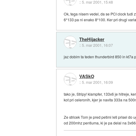
::
5. mar 2001, 15:48
Ok, tega nisem vedel, da se PCI clock tudi 
6*133 pa ni enako 8*100. Ker pri drugi vari
TheHijacker
::
5. mar 2001, 16:07
jaz dobim ta teden thunderbird 850 in kt7a 
VASkO
::
5. mar 2001, 16:09
tako je, Stripy! klampfer, 133x6 je hitreje
kot pri celeronih, kjer je navita 333a na 500
Ze stricek Tom je pred petimi leti prisel do
od 200mhz pentiuma, ki je pa delal na 3x66m