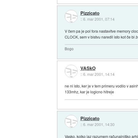
Pizzicato
::
6. mar 2001, 07:14
V čem pa je pol fora nastavitve memory clo
CLOCK, sem v bistvu naredil isto kot če bi 
Bogo
VASkO
::
6. mar 2001, 14:14
ne ni isto, ker je v tem primeru vodilo v 
133mhz, kar je logicno hitreje
Pizzicato
::
6. mar 2001, 14:30
Vasko, kolko jaz razumem računalniško arhi