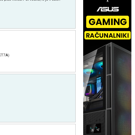
(KT7
A
)