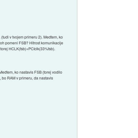
a (tudi v tvojem primeru 2). Medtem, ko
ploh pomeni FSB? Hitrost komunikacije
u torej HCLK(fsb)+PCIclk(33%fsb).
. Medtem, ko nastavis FSB (torej vodilo
, bo RAM v primeru, da nastavis