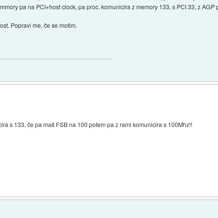
mory pa na PCI+host clock, pa proc. komunicira z memory 133, s PCI 33, z AGP 
ost. Popravi me, če se motim.
ira s 133, če pa maš FSB na 100 potem pa z rami komunicira s 100Mhz!!