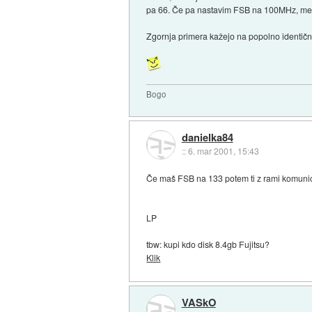
pa 66. Če pa nastavim FSB na 100MHz, mem
Zgornja primera kažejo na popolno identičn
Bogo
danielka84
::
6. mar 2001, 15:43
Če maš FSB na 133 potem ti z rami komunic
LP
tbw: kupi kdo disk 8.4gb Fujitsu?
Klik
VASkO