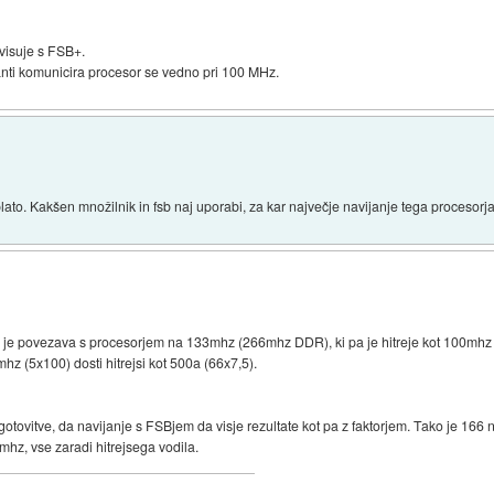
zvisuje s FSB+.
anti komunicira procesor se vedno pri 100 MHz.
plato. Kakšen množilnik in fsb naj uporabi, za kar največje navijanje tega procesor
, ker je povezava s procesorjem na 133mhz (266mhz DDR), ki pa je hitreje kot 100mh
mhz (5x100) dosti hitrejsi kot 500a (66x7,5).
 ugotovitve, da navijanje s FSBjem da visje rezultate kot pa z faktorjem. Tako je 166
hz, vse zaradi hitrejsega vodila.