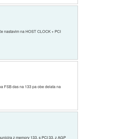
ol, če nastavim na HOST CLOCK + PCI
 pa FSB das na 133 pa obe delata na
municira z memory 133, s PCI 33, z AGP