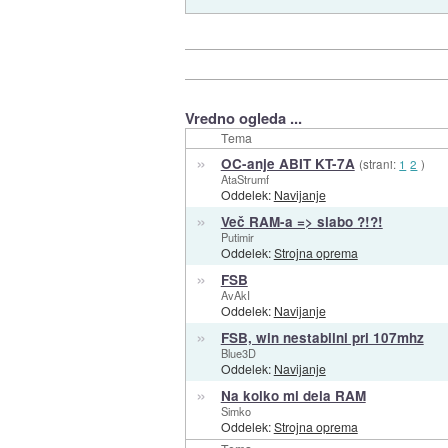
Vredno ogleda ...
Tema
»
OC-anje ABIT KT-7A
(strani:
1
2
)
AtaStrumf
Oddelek:
Navijanje
»
Več RAM-a => slabo ?!?!
Putimir
Oddelek:
Strojna oprema
»
FSB
AvAkI
Oddelek:
Navijanje
»
FSB, win nestabilni pri 107mhz
Blue3D
Oddelek:
Navijanje
»
Na kolko mi dela RAM
Simko
Oddelek:
Strojna oprema