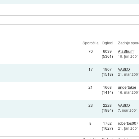
Sporočila
Ogledi
Zadnje spor
70
6039
AtaStrumf
(5361)
19. jun 2001
17
1907
VASkO
(1518)
21. mar 200
21
1668
undertaker
(1414)
16. mar 200
23
2228
VASkO
(1984)
7. mar 2001
8
1752
robertos007
(1627)
21. jan 2001