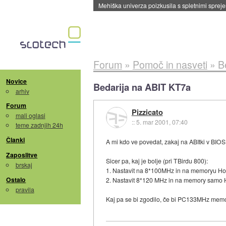
Mehiška univerza poizkusila s spletnimi sprejem
Forum
»
Pomoč in nasveti
»
B
Novice
Bedarija na ABIT KT7a
arhiv
Forum
Pizzicato
mali oglasi
::
5. mar 2001, 07:40
teme zadnjih 24h
Članki
A mi kdo ve povedat, zakaj na ABItki v BIOSU
Zaposlitve
Sicer pa, kaj je bolje (pri TBirdu 800):
brskaj
1. Nastavit na 8*100MHz in na memoryu Host
Ostalo
2. Nastavit 8*120 MHz in na memory samo 
pravila
Kaj pa se bi zgodilo, če bi PC133MHz memo