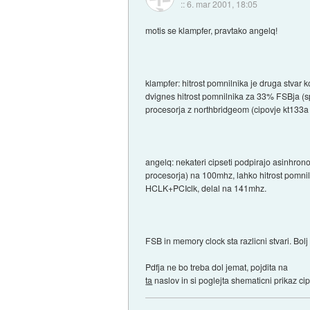
::
6. mar 2001, 18:05
motis se klampfer, pravtako angelq!
klampfer: hitrost pomnilnika je druga stvar 
dvignes hitrost pomnilnika za 33% FSBja (s
procesorja z northbridgeom (cipovje kt133a 
angelq: nekateri cipseti podpirajo asinhrono 
procesorja) na 100mhz, lahko hitrost pomni
HCLK+PCIclk, delal na 141mhz.
FSB in memory clock sta razlicni stvari. Bol
Pdfja ne bo treba dol jemat, pojdita na
ta
naslov in si poglejta shematicni prikaz ci