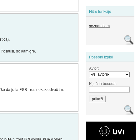
Hitre funkcije
seznam tem
tica).
 Poskusi, do kam gre.
Posebni izpisi
Avtor:
Ključna beseda:
Tko da je ta FSB+ res nekak odveč tm.
 piše hitrost PCI vodila, ki je v obeh