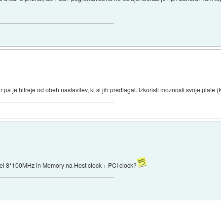
a je hitreje od obeh nastavitev, ki si jih predlagal. Izkoristi moznosti svoje plate 
imel 8*100MHz in Memory na Host clock + PCI clock?