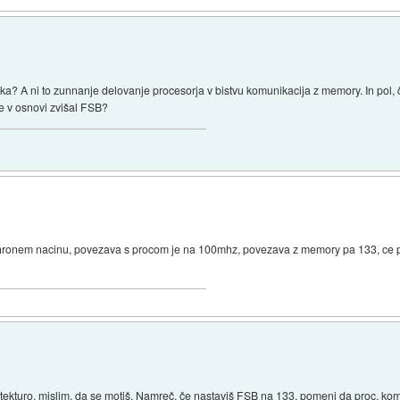
cka? A ni to zunnanje delovanje procesorja v bistvu komunikacija z memory. In p
že v osnovi zvišal FSB?
asinhronem nacinu, povezava s procom je na 100mhz, povezava z memory pa 133, ce
tekturo, mislim, da se motiš. Namreč, če nastaviš FSB na 133, pomeni da proc. ko