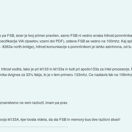
ko pa FSB, sicer je tvoj primer pravilen, samo FSB ni vedno enaka hitrost pomnilnik
pecifikacije VIA cipsetov, vzami dol PDF), ostane FSB se vedno na 100mhz. Kaj s
- 8363a north bridge), hitrost komunkacije s pomnilnikom je lahko asinhrona, od t
hitrost vodila, tako je pri kt133 in kt133a in tudi pri apollo133a za intel procesorje
lnika dvignes za 33% fsbja, to je v tem primeru 133mhz. Ce nastavis fsb na 106mhz
j znanstveno ne vem razlozit, imam pa prav.
povja kt133A, kjer bosta videla, da sta FSB in memory bus dve razlicni stvari!