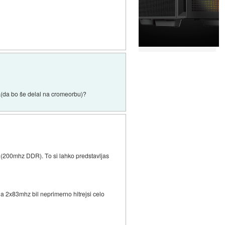
ja(da bo še delal na cromeorbu)?
z (200mhz DDR). To si lahko predstavljas
 na 2x83mhz bil neprimerno hitrejsi celo