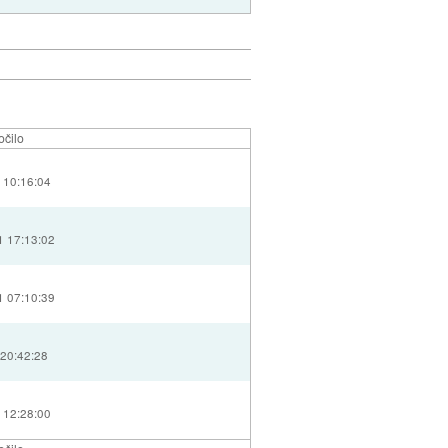
očilo
 10:16:04
1 17:13:02
1 07:10:39
 20:42:28
 12:28:00