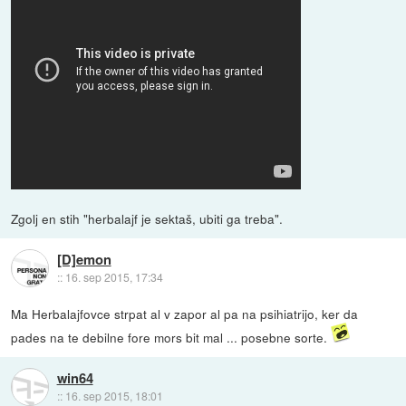
Zgolj en stih "herbalajf je sektaš, ubiti ga treba".
[D]emon
::
16. sep 2015, 17:34
Ma Herbalajfovce strpat al v zapor al pa na psihiatrijo, ker da
pades na te debilne fore mors bit mal ... posebne sorte.
win64
::
16. sep 2015, 18:01