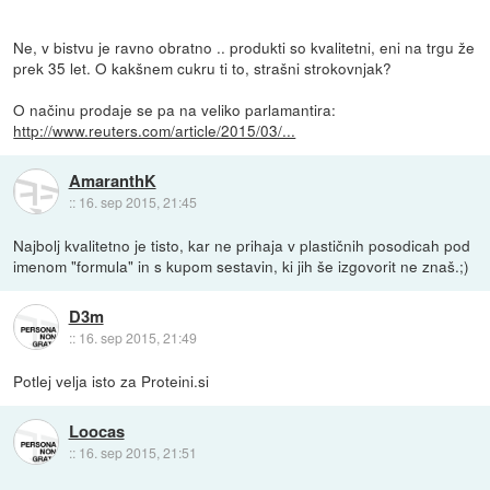
Ne, v bistvu je ravno obratno .. produkti so kvalitetni, eni na trgu že
prek 35 let. O kakšnem cukru ti to, strašni strokovnjak?
O načinu prodaje se pa na veliko parlamantira:
http://www.reuters.com/article/2015/03/...
AmaranthK
::
16. sep 2015, 21:45
Najbolj kvalitetno je tisto, kar ne prihaja v plastičnih posodicah pod
imenom "formula" in s kupom sestavin, ki jih še izgovorit ne znaš.;)
D3m
::
16. sep 2015, 21:49
Potlej velja isto za Proteini.si
Loocas
::
16. sep 2015, 21:51