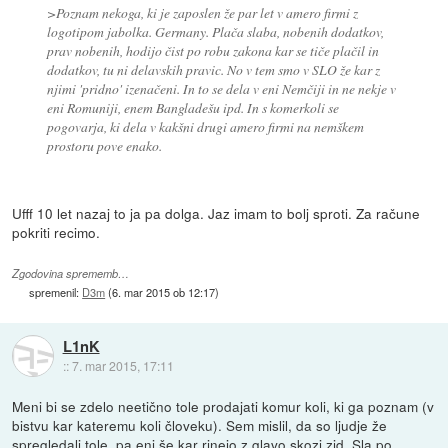
>Poznam nekoga, ki je zaposlen že par let v amero firmi z
logotipom jabolka. Germany. Plača slaba, nobenih dodatkov,
prav nobenih, hodijo čist po robu zakona kar se tiče plačil in
dodatkov, tu ni delavskih pravic. No v tem smo v SLO že kar z
njimi 'pridno' izenačeni. In to se dela v eni Nemčiji in ne nekje v
eni Romuniji, enem Bangladešu ipd. In s komerkoli se
pogovarja, ki dela v kakšni drugi amero firmi na nemškem
prostoru pove enako.
Ufff 10 let nazaj to ja pa dolga. Jaz imam to bolj sproti. Za račune
pokriti recimo.
Zgodovina sprememb…
spremenil:
D3m
(
6. mar 2015 ob 12:17
)
L1nK
::
7. mar 2015, 17:11
Meni bi se zdelo neetično tole prodajati komur koli, ki ga poznam (v
bistvu kar kateremu koli človeku). Sem mislil, da so ljudje že
spregledali tole, pa eni še kar rinejo z glavo skozi zid. Sla po