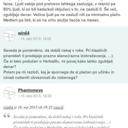
farsa. Ljudi vabijo pod pretvezo lahkega zasluzga, v resnici pa
80% ljudi, ki so bili kadarkoli vključeni v to, ne zasluži 0. Še več,
zgubljajo denar. Večina ljudi pa ne zasluži niti za minimalno plačo.
Medtem pa tisti, ki so na vrhu služijo tisoče na mesec.
win64
::
16. sep 2015, 18:22
Seveda je pomembno, da dobiš nekaj v roke. Pri klasičnih
piramidah ti prodajajo prazno slamo(razna izobraževanja, ...).
Če si tako podučen o Herbalifu, mi povej kako lahko zgubljaš
denar?
Potem pa mi razloži, kaj je spornega da si plačan po učinku in
nimaš nobenih obveznosti do nobenega?
Phantomeye
::
16. sep 2015, 18:33
win64
je
16. sep 2015 ob 18:22
izjavil
:
Seveda je pomembno, da dobiš nekaj v roke. Pri klasičnih
piramidah ti prodajajo prazno slamo(razna izobraževanja, ...).
Če si tako podučen o Herbalifu, mi povej kako lahko zgubljaš