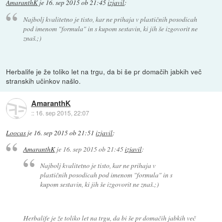
AmaranthK
je
16. sep 2015 ob 21:45
izjavil
:
Najbolj kvalitetno je tisto, kar ne prihaja v plastičnih posodicah
pod imenom "formula" in s kupom sestavin, ki jih še izgovorit ne
znaš.;)
Herbalife je že toliko let na trgu, da bi še pr domačih jabkih več
stranskih učinkov našlo.
AmaranthK
::
16. sep 2015, 22:07
Loocas
je
16. sep 2015 ob 21:51
izjavil
:
AmaranthK
je
16. sep 2015 ob 21:45
izjavil
:
Najbolj kvalitetno je tisto, kar ne prihaja v
plastičnih posodicah pod imenom "formula" in s
kupom sestavin, ki jih še izgovorit ne znaš.;)
Herbalife je že toliko let na trgu, da bi še pr domačih jabkih več