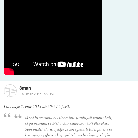
3man
::
9. mar 2015, 22:19
Loocas
je
7. mar 2015 ob 20:24
izjavil
:
Meni bi se zdelo neetično tole prodajati komur koli,
ki ga poznam (v bistvu kar kateremu koli človeku).
Sem mislil, da so ljudje že spregledali tole, pa eni še
kar rinejo z glavo skozi zid. Sla po lahkem zaslužku