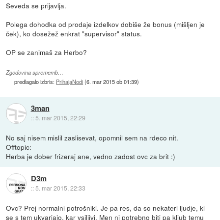
Seveda se prijavlja.
Polega dohodka od prodaje izdelkov dobiše že bonus (mišljen je
ček), ko dosežež enkrat "supervisor" status.
OP se zanimaš za Herbo?
Zgodovina sprememb…
predlagalo izbris:
PrihajaNodi
(
6. mar 2015 ob 01:39
)
3man
::
5. mar 2015, 22:29
No saj nisem mislil zaslisevat, opomnil sem na rdeco nit.
Offtopic:
Herba je dober frizeraj ane, vedno zadost ovc za brit :)
D3m
::
5. mar 2015, 22:33
Ovc? Prej normalni potrošniki. Je pa res, da so nekateri ljudje, ki
se s tem ukvarjajo, kar vsiljivi. Men ni potrebno biti pa kljub temu