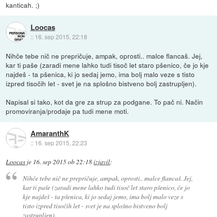
kanticah. ;)
Loocas
::
16. sep 2015, 22:18
Nihče tebe nič ne prepričuje, ampak, oprosti.. malce flancaš. Jej,
kar ti paše (zaradi mene lahko tudi tisoč let staro pšenico, če jo kje
najdeš - ta pšenica, ki jo sedaj jemo, ima bolj malo veze s tisto
izpred tisočih let - svet je na splošno bistveno bolj zastrupljen).
Napisal si tako, kot da gre za strup za podgane. To pač ni. Način
promoviranja/prodaje pa tudi mene moti.
AmaranthK
::
16. sep 2015, 22:23
Loocas
je
16. sep 2015 ob 22:18
izjavil
:
Nihče tebe nič ne prepričuje, ampak, oprosti.. malce flancaš. Jej,
kar ti paše (zaradi mene lahko tudi tisoč let staro pšenico, če jo
kje najdeš - ta pšenica, ki jo sedaj jemo, ima bolj malo veze s
tisto izpred tisočih let - svet je na splošno bistveno bolj
zastrupljen).