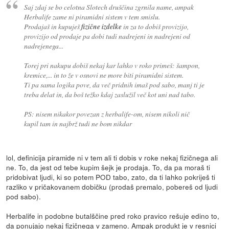
Saj zdaj se bo celotna Slotech druščina zgrnila name, ampak
Herbalife zame ni piramidni sistem v tem smislu.
Prodajaš in kupuješ
fizične izdelke
in za to dobiš provizijo,
provizijo od prodaje pa dobi tudi nadrejeni in nadrejeni od
nadrejenega...
Torej pri nakupu dobiš nekaj kar lahko v roko primeš: šampon,
kremice,... in to že v osnovi ne more biti piramidni sistem.
Ti pa sama logika pove, da več pridnih imaš pod sabo, manj ti je
treba delat in, da boš težko kdaj zaslužil več kot uni nad tabo.
PS: nisem nikakor povezan z herbalife-om, nisem nikoli nič
kupil tam in najbrž tudi ne bom nikdar
lol, definicija piramide ni v tem ali ti dobis v roke nekaj fizičnega ali
ne. To, da jest od tebe kupim šejk je prodaja. To, da pa moraš ti
pridobivat ljudi, ki so potem POD tabo, zato, da ti lahko pokriješ ti
razliko v pričakovanem dobičku (prodaš premalo, pobereš od ljudi
pod sabo).
Herbalife in podobne butalščine pred roko pravico rešuje edino to,
da ponujajo nekaj fizičnega v zameno. Ampak produkt je v resnici