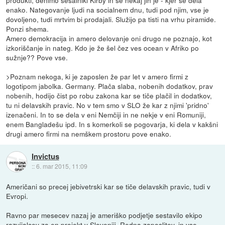
produkti, denimo sesalniki Kirby in še nekaj jih je - kjer se dela
enako. Nategovanje ljudi na socialnem dnu, tudi pod njim, vse je
dovoljeno, tudi mrtvim bi prodajali. Služijo pa tisti na vrhu piramide.
Ponzi shema.
Amero demokracija in amero delovanje oni drugo ne poznajo, kot
izkoriščanje in nateg. Kdo je že šel čez ves ocean v Afriko po
sužnje?? Pove vse.
>Poznam nekoga, ki je zaposlen že par let v amero firmi z
logotipom jabolka. Germany. Plača slaba, nobenih dodatkov, prav
nobenih, hodijo čist po robu zakona kar se tiče plačil in dodatkov,
tu ni delavskih pravic. No v tem smo v SLO že kar z njimi 'pridno'
izenačeni. In to se dela v eni Nemčiji in ne nekje v eni Romuniji,
enem Bangladešu ipd. In s komerkoli se pogovarja, ki dela v kakšni
drugi amero firmi na nemškem prostoru pove enako.
Invictus
::
6. mar 2015, 11:09
Američani so precej jebivetrski kar se tiče delavskih pravic, tudi v
Evropi.
Ravno par mesecev nazaj je ameriško podjetje sestavilo ekipo
razvijalcev za en projekt v Sloveniji. Redna zaposlitev, in vse