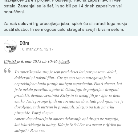
ostalo. Zamenjal se je šef, in so bili po 14 dneh zaposlitve vsi
odpuščeni.
Za naš delovni trg precejšnja jeba, sploh če si zaradi tega nekje
pustil službo. In se mogoče celo skregal s svojih bivšim šefom.
D3m
::
6. mar 2015, 12:17
Cifix63
je
6. mar 2015 ob 10:46
izjavil
:
To amerikansko sranje sem pred deset leti par mesecev delal,
dokler mi ni poknil film...Gre za eno samo nategovanje in
neprekinjeno hudo pranje možgan zaposlenim. Ponzi shema, kot
je že nekdo pravilno ugotovil. Obstajajo še podjetja z drugimi
produkti, denimo sesalniki Kirby in še nekaj jih je - kjer se dela
enako. Nategovanje ljudi na socialnem dnu, tudi pod njim, vse je
dovoljeno, tudi mrtvim bi prodajali. Služijo pa tisti na vrhu
piramide. Ponzi shema.
Amero demokracija in amero delovanje oni drugo ne poznajo,
kot izkoriščanje in nateg. Kdo je že šel čez ves ocean v Afriko po
sužnje?? Pove vse.