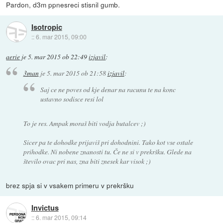
Pardon, d3m ppnesreci stisnil gumb.
Isotropic
::
6. mar 2015, 09:00
aerie
je
5. mar 2015 ob 22:49
izjavil
:
3man
je
5. mar 2015 ob 21:58
izjavil
:
Saj ce ne poves od kje denar na racunu te na konc
ustavno sodisce resi lol
To je res. Ampak moraš biti vodja butalcev ;)
Sicer pa te dohodke prijaviš pri dohodnini. Tako kot vse ostale
prihodke. Ni nobene znanosti tu. Če ne si v prekršku. Glede na
število ovac pri nas, zna biti znesek kar visok ;)
brez spja si v vsakem primeru v prekršku
Invictus
::
6. mar 2015, 09:14