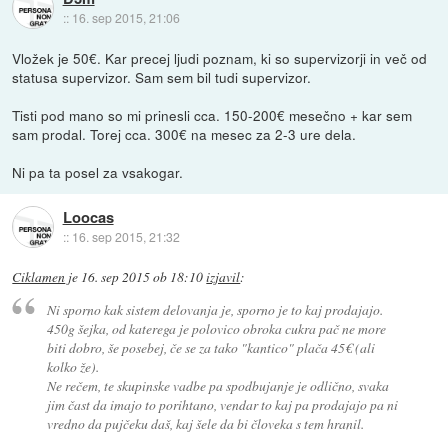
::
16. sep 2015, 21:06
Vložek je 50€. Kar precej ljudi poznam, ki so supervizorji in več od
statusa supervizor. Sam sem bil tudi supervizor.
Tisti pod mano so mi prinesli cca. 150-200€ mesečno + kar sem
sam prodal. Torej cca. 300€ na mesec za 2-3 ure dela.
Ni pa ta posel za vsakogar.
Loocas
::
16. sep 2015, 21:32
Ciklamen
je
16. sep 2015 ob 18:10
izjavil
:
Ni sporno kak sistem delovanja je, sporno je to kaj prodajajo.
450g šejka, od katerega je polovico obroka cukra pač ne more
biti dobro, še posebej, če se za tako "kantico" plača 45€ (ali
kolko že).
Ne rečem, te skupinske vadbe pa spodbujanje je odlično, svaka
jim čast da imajo to porihtano, vendar to kaj pa prodajajo pa ni
vredno da pujčeku daš, kaj šele da bi človeka s tem hranil.