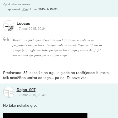
Zgodovina sprememb…
spremenil:
D3m
(
7. mar 2015 ob 19:02
)
Loocas
::
7. mar 2015, 20:24
Meni bi se zdelo neetično tole prodajati komur koli, ki ga
poznam (v bistvu kar kateremu koli človeku). Sem mislil, da so
ljudje že spregledali tole, pa eni še kar rinejo z glavo skozi zid.
Sla po lahkem zaslužku res nima meja.
Pretiravate. 35 let so že na trgu in glede na razširjenost bi moral
folk množično umirat od tega... pa ne. To pove vse.
Dejan_007
::
7. mar 2015, 22:47
No tako nekako gre: