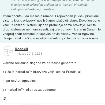
in noben se ni dokazal na sodiscu da so "prevec" piramidni,
malo piramidnosti pa je dovoljeno.
Imam občutek, da mešaš piramide. Prepovedan je vsak piramidni
sistem, kjer s prispevki novih članov plačuješ stare. Dovoljen pa je
vsak "piramidni" sistem, kjer se pretakajo samo provizije. Ker ta
drugi sistem se ne more sesuti, saj gre od novih k starim članom le
vnaprej znan odstotek prispevka novih članov. Vsaka trgovina
deluje na tak način, in mrežni marketing pri tem ni nobena izjema.
Roadkill
::
16. sep 2015, 22:58
Odlične reklamne slogane za herballife generirate:
>> če je herballife™ brezveze velja isto za Proteini.si
in pa novi zmagovalec:
>> herballife™: ni strup za podgane
:D