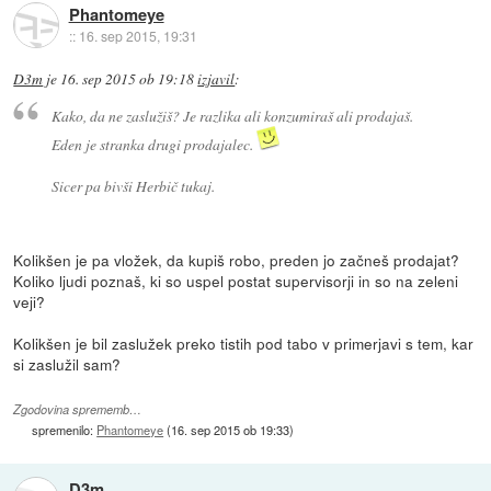
Phantomeye
::
16. sep 2015, 19:31
D3m
je
16. sep 2015 ob 19:18
izjavil
:
Kako, da ne zaslužiš? Je razlika ali konzumiraš ali prodajaš.
Eden je stranka drugi prodajalec.
Sicer pa bivši Herbič tukaj.
Kolikšen je pa vložek, da kupiš robo, preden jo začneš prodajat?
Koliko ljudi poznaš, ki so uspel postat supervisorji in so na zeleni
veji?
Kolikšen je bil zaslužek preko tistih pod tabo v primerjavi s tem, kar
si zaslužil sam?
Zgodovina sprememb…
spremenilo:
Phantomeye
(
16. sep 2015 ob 19:33
)
D3m