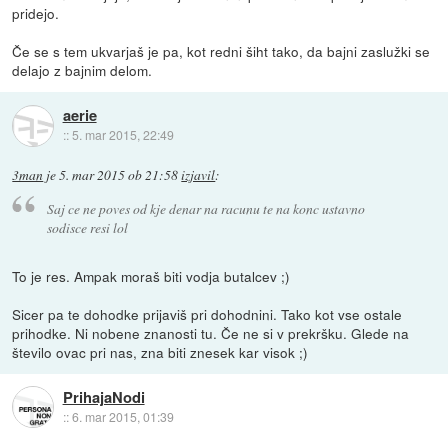
pridejo.
Če se s tem ukvarjaš je pa, kot redni šiht tako, da bajni zaslužki se
delajo z bajnim delom.
aerie
::
5. mar 2015, 22:49
3man
je
5. mar 2015 ob 21:58
izjavil
:
Saj ce ne poves od kje denar na racunu te na konc ustavno
sodisce resi lol
To je res. Ampak moraš biti vodja butalcev ;)
Sicer pa te dohodke prijaviš pri dohodnini. Tako kot vse ostale
prihodke. Ni nobene znanosti tu. Če ne si v prekršku. Glede na
število ovac pri nas, zna biti znesek kar visok ;)
PrihajaNodi
::
6. mar 2015, 01:39