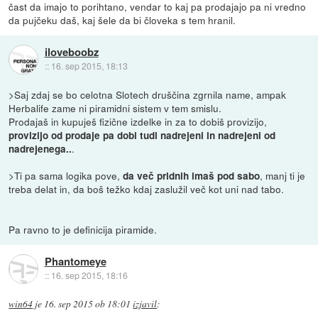
čast da imajo to porihtano, vendar to kaj pa prodajajo pa ni vredno
da pujčeku daš, kaj šele da bi človeka s tem hranil.
iloveboobz
::
16. sep 2015, 18:13
>Saj zdaj se bo celotna Slotech druščina zgrnila name, ampak
Herbalife zame ni piramidni sistem v tem smislu.
Prodajaš in kupuješ fizične izdelke in za to dobiš provizijo,
provizijo od prodaje pa dobi tudi nadrejeni in nadrejeni od
.
nadrejenega..
>Ti pa sama logika pove,
, manj ti je
da več pridnih imaš pod sabo
treba delat in, da boš težko kdaj zaslužil več kot uni nad tabo.
Pa ravno to je definicija piramide.
Phantomeye
::
16. sep 2015, 18:16
win64
je
16. sep 2015 ob 18:01
izjavil
: