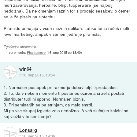
mori zavarovanja, herbalife, bhip, tupperware (še najbolj
nedolžna). Da ne omenjam raznih for s prodajo sesalcev, o čemer
se je že pisalo na slotechu.
Piramide prihajajo v vseh možnih oblikah. Lahko temu rečeš multi-
level marketing, ampak v samem jedru je piramida.
Zgodovina sprememb…
spremenilo:
Phantomeye
(
16. sep 2015 ob 18:40
)
win64
::
16. sep 2015, 18:54
1. Normalen postopek pri razmerju dobavitelj<->prodajalec.
2. To, da v nekem momentu ti postaneš oziroma si želiš postati
distributer tudi ni sporno. Normalen biznis.
3. Pri seminarjih se pa strinjam, da malo smrdi.
Mi pa vse skupaj izgleda zelo nedolžno. A veš slučajno kakšni so
kaj vložki v te seminarje?
Lonsarg
::
16. sep 2015, 19:06