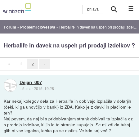
☰
Forum
»
Problemi človeštva
»
Herbalife in davek na uspeh pri prodaji izdelkov ?
Herbalife in davek na uspeh pri prodaji izdelkov ?
«
1
2
»
Dejan_007
::
5. mar 2015, 19:28
Kar nekaj kolegov dela za Herbalife in dobivajo izplačila v dolarjih
(čeki, ki ga unovčijo v banki) iz ZDA. Kako je z davki in plačilom le
teh?
Naj povem, da naj bi s pridobivanjem strank dobivali ta izplačila oz
s prodajo izdelkov, ki jih le te stranke kupujejo. Se mi zdi da tukaj
glih ni vse legalno, lahko pa se motim. Ve kdo kaj več ?