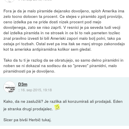
Fora je da je malo piramide dejansko dovoljeno, sploh Amerika ima
zelo tocno dolocen ta procent. Ce stejes v piramido zgolj provizijo,
ceno izdelka pa ne pride dosti nizek procent pod mejo
dovoljenega, zato se niso zaprti. V resnici je pa seveda tudi vecji
del izdelka piramida in ne strosek in ce bi to nek pameten tozilec
znal pravilno izvesti bi bili Ameriski zapori malo bolj polni, tako pa
ostaja pri tozbah. Ostal svet pa ima itak se manj strogo zakonodajo
kot ta ameriska antipiramidna kolikor sem gledal.
Tako da tu ti je razlog da se obratujejo, so samo delno piramidni in
noben se ni dokazal na sodiscu da so "prevec" piramidni, malo
piramidnosti pa je dovoljeno.
D3m
::
16. sep 2015, 19:18
Kako, da ne zaslužiš? Je razlika ali konzumiraš ali prodajaš. Eden
je stranka drugi prodajalec.
Sicer pa bivši Herbič tukaj.