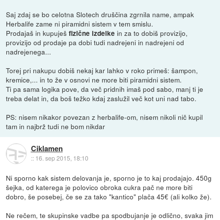
Saj zdaj se bo celotna Slotech druščina zgrnila name, ampak
Herbalife zame ni piramidni sistem v tem smislu.
Prodajaš in kupuješ
in za to dobiš provizijo,
fizične izdelke
provizijo od prodaje pa dobi tudi nadrejeni in nadrejeni od
nadrejenega...
Torej pri nakupu dobiš nekaj kar lahko v roko primeš: šampon,
kremice,... in to že v osnovi ne more biti piramidni sistem.
Ti pa sama logika pove, da več pridnih imaš pod sabo, manj ti je
treba delat in, da boš težko kdaj zaslužil več kot uni nad tabo.
PS: nisem nikakor povezan z herbalife-om, nisem nikoli nič kupil
tam in najbrž tudi ne bom nikdar
Ciklamen
::
16. sep 2015, 18:10
Ni sporno kak sistem delovanja je, sporno je to kaj prodajajo. 450g
šejka, od katerega je polovico obroka cukra pač ne more biti
dobro, še posebej, če se za tako "kantico" plača 45€ (ali kolko že).
Ne rečem, te skupinske vadbe pa spodbujanje je odlično, svaka jim