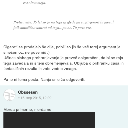
res nima meja.
Pretiravate. 35 let so že na trgu in glede na razširjenost bi moral
folk množično umirat od tega... pa ne. To pove vse.
Cigareti se prodajajo še dlje, pobili so jih še več torej argument je
smešen oz. ne pove nič :)
Učinek slabega prehranjevanja je preveč dolgoročen, da bi se raja
tega zavedala in s tem obremenjevala. Obljuba o prihranku časa in
fantastičnih rezultatih zato vedno zmaga.
Pa to ni tema posta. Nanjo smo že odgovorili.
Obssesen
::
16. sep 2015, 12:29
Morda primerno, morda ne: