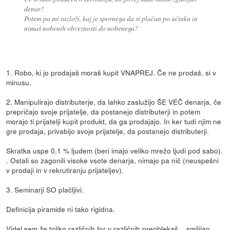
denar?
Potem pa mi razloži, kaj je spornega da si plačan po učinku in
nimaš nobenih obveznosti do nobenega?
1. Robo, ki jo prodajaš moraš kupit VNAPREJ. Če ne prodaš, si v
minusu.
2. Manipulirajo distributerje, da lahko zaslužijo ŠE VEČ denarja, če
prepričajo svoje prijatelje, da postanejo distributerji in potem
morajo ti prijatelji kupit produkt, da ga prodajajo. In ker tudi njim ne
gre prodaja, privabijo svoje prijatelje, da postanejo distributerji.
Skratka uspe 0,1 % ljudem (beri imajo veliko mrežo ljudi pod sabo).
. Ostali so zagonili visoke vsote denarja, nimajo pa nič (neuspešni
v prodaji in v rekrutiranju prijateljev).
3. Seminarji SO plačljivi.
Definicija piramide ni tako rigidna.
Videl sem že toliko različnih for v različnih preoblekaš... smilijan