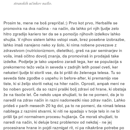
stranskih učinkov našlo.
Prosim te, mene ne boš prepričal.:) Prvo kot prvo, Herbalife se
promovira na dva načina - na način, da lahko pri njih ljudje zelo
hitro zgradijo kariero ter da se s pomočjo njihovih izdelkov lahko
shujša. V njihov sistem lahko vstopi vsak, brez posebne izobrazbe,
lahko imaš narejeno neko xy šolo, ki nima nobene povezave z
zdravstvom (nutricionizmom, dietetiko), greš na par seminarjev in
voila, imaš očitno dovolj znanja, da promoviraš in prodajaš take
izdelke. Podjetje je tako uspešno zaradi tega, ker se populacija s
prekomerno težo veča in seveda v zadnjih letih posel cveti, ker
nekateri ljudje bi storili vse, da bi prišli do želenega telesa. Tu so
seveda tiste zgodbe o uspehu in before-after, ki premamijo vse
tiste, ki si želijo storiti nekaj na hiter način. Oprosti, ampak meni ne
bo noben govoril, da so razni praški bolj zdravi od hrane, ki obstaja
že na tisoče let. Če nekdo uspe shujšati, to še ne pomeni, da je to
naredil na zdrav način in razni nadomestki niso zdrav način. Lahko
prideš v parih mesecih 20 kg dol, pa to ne pomeni, da nimaš telesa
nabitega z raznimi stvarmi, ki niti ne spadajo v tvoje telo in ne bi
prišli tja pri normalnem procesu hujšanja. Če moraš shujšati, to
naredi na način, ki deluje brez problemov od nekdaj - ne jej
procesirane hrane in pojdi razmigat rit, ni pa nikakršne potrebe po