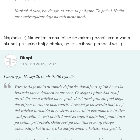
Napisal si tako, kot da gre za strup za podgane. To pač ni. Način
promoviranja/prodaje pa tudi mene moti.
Napisala* :) Na tvojem mestu bi se še enkrat pozanimala o vsem
skupaj, pa malce bolj globoko, ne le z njihove perspektive. ;)
Okapi
::
16. sep 2015, 22:37
Lonsarg
je
16. sep 2015 ob 19:06
izjavil
:
Fora je da je malo piramide dejansko dovoljeno, sploh Amerika
ima zelo tocno dolocen ta procent. Ce stejes v piramido zgolj
provizijo, ceno izdelka pa ne pride dosti nizek procent pod mejo
dovoljenega, zato se niso zaprti. V resnici je pa seveda tudi vecji
del izdelka piramida in ne strosek in ce bi to nek pameten tozilec
znal pravilno izvesti bi bili Ameriski zapori malo bolj polni, tako
pa ostaja pri tozbah. Ostal svet pa ima itak se manj strogo
zakonodajo kot ta ameriska antipiramidna kolikor sem gledal.
Tako da tu ti je razlog da se obratujejo, so samo delno piramidni