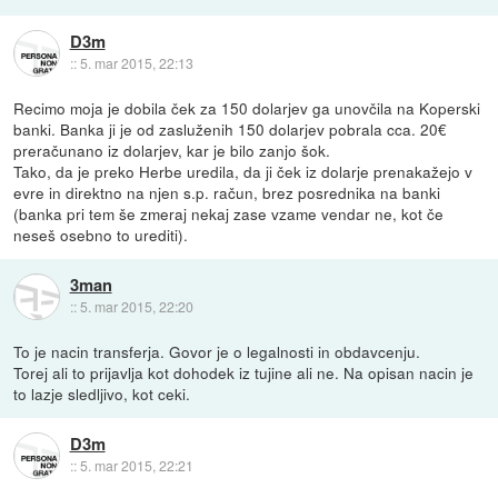
D3m
::
5. mar 2015, 22:13
Recimo moja je dobila ček za 150 dolarjev ga unovčila na Koperski
banki. Banka ji je od zasluženih 150 dolarjev pobrala cca. 20€
preračunano iz dolarjev, kar je bilo zanjo šok.
Tako, da je preko Herbe uredila, da ji ček iz dolarje prenakažejo v
evre in direktno na njen s.p. račun, brez posrednika na banki
(banka pri tem še zmeraj nekaj zase vzame vendar ne, kot če
neseš osebno to urediti).
3man
::
5. mar 2015, 22:20
To je nacin transferja. Govor je o legalnosti in obdavcenju.
Torej ali to prijavlja kot dohodek iz tujine ali ne. Na opisan nacin je
to lazje sledljivo, kot ceki.
D3m
::
5. mar 2015, 22:21