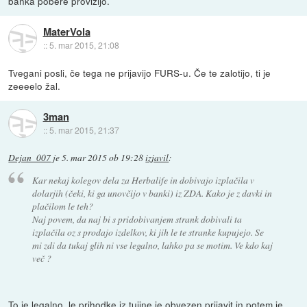
banka pobere provizijo.
MaterVola
::
5. mar 2015, 21:08
Tvegani posli, če tega ne prijavijo FURS-u. Če te zalotijo, ti je
zeeeelo žal.
3man
::
5. mar 2015, 21:37
Dejan_007
je
5. mar 2015 ob 19:28
izjavil
:
Kar nekaj kolegov dela za Herbalife in dobivajo izplačila v
dolarjih (čeki, ki ga unovčijo v banki) iz ZDA. Kako je z davki in
plačilom le teh?
Naj povem, da naj bi s pridobivanjem strank dobivali ta
izplačila oz s prodajo izdelkov, ki jih le te stranke kupujejo. Se
mi zdi da tukaj glih ni vse legalno, lahko pa se motim. Ve kdo kaj
več ?
To je legalno, le prihodke iz tujine je obvezen prijavit in potem je