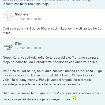
lahkem zaslužku res nima meja.
Machete
::
7. mar 2015, 18:49
Tudi sam sem mislil da so 90a in časi mikserjev in čistil za tepihe že
mimo.
D3m
::
7. mar 2015, 18:59
Nope. Ko bi vedeli kok ljudje še to uporabljajo. Trenutno sva pa z
mojo pri odločitvi, da Herbalife za nedoločen čas obesiva na klin.
Pa ne za to, ker se naj ne bi dalo zaslužiti ampak zaradi časa, ki ga
moraš za to vložiti. Da se dobro služiti v Herbi, ČE imaš čas in
voljo. To ni easy money. Easy je vstopiti ampak, če nisi malo
karakterja in prodajne žilice hitro padeš na realna tla.
Sam sem si lansko leto uspel izboriti 2 krat povišico (redna služba)
hkrati sva pa še dobila svojega prvega otroka.