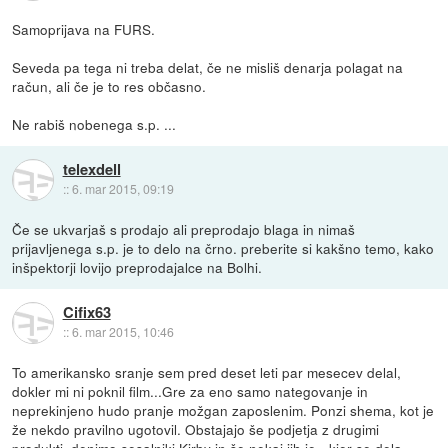
Samoprijava na FURS.
Seveda pa tega ni treba delat, če ne misliš denarja polagat na
račun, ali če je to res občasno.
Ne rabiš nobenega s.p. ...
telexdell
::
6. mar 2015, 09:19
Če se ukvarjaš s prodajo ali preprodajo blaga in nimaš
prijavljenega s.p. je to delo na črno. preberite si kakšno temo, kako
inšpektorji lovijo preprodajalce na Bolhi.
Cifix63
::
6. mar 2015, 10:46
To amerikansko sranje sem pred deset leti par mesecev delal,
dokler mi ni poknil film...Gre za eno samo nategovanje in
neprekinjeno hudo pranje možgan zaposlenim. Ponzi shema, kot je
že nekdo pravilno ugotovil. Obstajajo še podjetja z drugimi