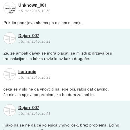
Unknown_001
::
5. mar 2015, 19:50
Prikrita ponzijeva shema po mojem mnenju.
Dejan_007
::
5. mar 2015, 20:28
Že, že ampak davek se mora plačat, se mi zdi iz država bi s
transakcijami to lahko razkrila oz kako drugače.
Isotropic
::
5. mar 2015, 20:28
čeka se v slo ne da vnovčiti na lepe oči, rabiš dat davčno.
če nimajo spjev, bo problem, ko bo durs zaznal to.
Dejan_007
::
5. mar 2015, 20:41
Kako da se ne da če kolegica vnovči ček, brez problema. Edino