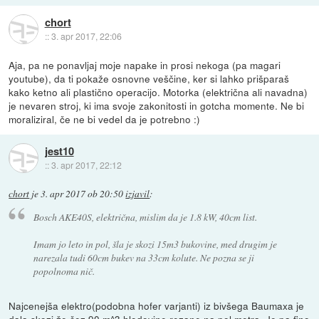
chort
::
3. apr 2017, 22:06
Aja, pa ne ponavljaj moje napake in prosi nekoga (pa magari
youtube), da ti pokaže osnovne veščine, ker si lahko prišparaš
kako ketno ali plastično operacijo. Motorka (električna ali navadna)
je nevaren stroj, ki ima svoje zakonitosti in gotcha momente. Ne bi
moraliziral, če ne bi vedel da je potrebno :)
jest10
::
3. apr 2017, 22:12
chort
je
3. apr 2017 ob 20:50
izjavil
:
Bosch AKE40S, električna, mislim da je 1.8 kW, 40cm list.
Imam jo leto in pol, šla je skozi 15m3 bukovine, med drugim je
narezala tudi 60cm bukev na 33cm kolute. Ne pozna se ji
popolnoma nič.
Najcenejša elektro(podobna hofer varjanti) iz bivšega Baumaxa je