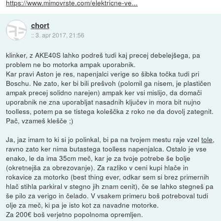
https://www.mimovrste.com/elektricne-ve...
chort
::
3. apr 2017, 21:56
klinker, z AKE40S lahko podreš tudi kaj precej debelejšega, pa
problem ne bo motorka ampak uporabnik.
Kar pravi Aston je res, napenjalci verige so šibka točka tudi pri
Boschu. Ne zato, ker bi bili prešvoh (polomil ga nisem, je plastičen
ampak precej solidno narejen) ampak ker vsi mislijo, da domači
uporabnik ne zna uporabljat nasadnih ključev in mora bit nujno
toolless, potem pa se tistega koleščka z roko ne da dovolj zategnit.
Pač, vzameš klešče ;)
Ja, jaz imam to ki si jo polinkal, bi pa na tvojem mestu raje vzel
tole
,
ravno zato ker nima butastega toolless napenjalca. Ostalo je vse
enako, le da ima 35cm meč, kar je za tvoje potrebe še bolje
(okretnejša za obrezovanje). Za razliko v ceni kupi hlače in
rokavice za motorko (best thing ever, odkar sem si brez primernih
hlač stihla parkiral v stegno jih znam cenit), če se lahko stegneš pa
še pilo za verigo in čelado. V vsakem primeru boš potreboval tudi
olje za meč, ki pa je isto kot za navadne motorke.
Za 200€ boš verjetno popolnoma opremljen.