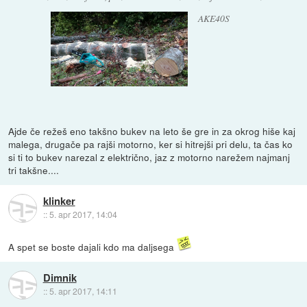
AKE40S
Ajde če režeš eno takšno bukev na leto še gre in za okrog hiše kaj
malega, drugače pa rajši motorno, ker si hitrejši pri delu, ta čas ko
si ti to bukev narezal z električno, jaz z motorno narežem najmanj
tri takšne....
klinker
::
5. apr 2017, 14:04
A spet se boste dajali kdo ma daljsega
Dimnik
::
5. apr 2017, 14:11