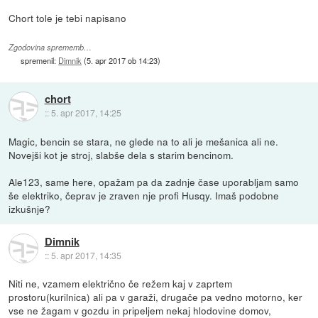
Chort tole je tebi napisano
Zgodovina sprememb…
spremenil:
Dimnik
(
5. apr 2017 ob 14:23
)
chort
::
5. apr 2017, 14:25
Magic, bencin se stara, ne glede na to ali je mešanica ali ne.
Novejši kot je stroj, slabše dela s starim bencinom.
Ale123, same here, opažam pa da zadnje čase uporabljam samo
še elektriko, čeprav je zraven nje profi Husqy. Imaš podobne
izkušnje?
Dimnik
::
5. apr 2017, 14:35
Niti ne, vzamem električno če režem kaj v zaprtem
prostoru(kurilnica) ali pa v garaži, drugače pa vedno motorno, ker
vse ne žagam v gozdu in pripeljem nekaj hlodovine domov,