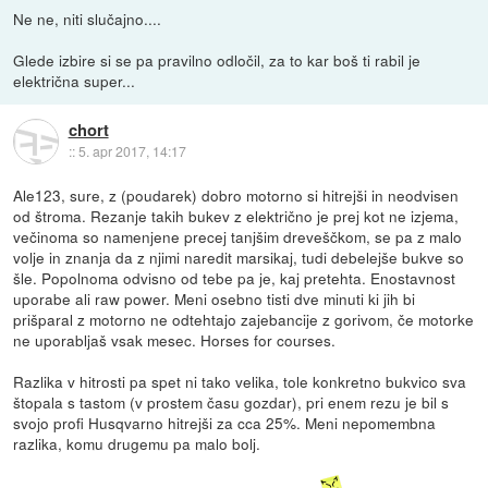
Ne ne, niti slučajno....
Glede izbire si se pa pravilno odločil, za to kar boš ti rabil je
električna super...
chort
::
5. apr 2017, 14:17
Ale123, sure, z (poudarek) dobro motorno si hitrejši in neodvisen
od štroma. Rezanje takih bukev z električno je prej kot ne izjema,
večinoma so namenjene precej tanjšim dreveščkom, se pa z malo
volje in znanja da z njimi naredit marsikaj, tudi debelejše bukve so
šle. Popolnoma odvisno od tebe pa je, kaj pretehta. Enostavnost
uporabe ali raw power. Meni osebno tisti dve minuti ki jih bi
prišparal z motorno ne odtehtajo zajebancije z gorivom, če motorke
ne uporabljaš vsak mesec. Horses for courses.
Razlika v hitrosti pa spet ni tako velika, tole konkretno bukvico sva
štopala s tastom (v prostem času gozdar), pri enem rezu je bil s
svojo profi Husqvarno hitrejši za cca 25%. Meni nepomembna
razlika, komu drugemu pa malo bolj.