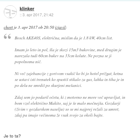
klinker
::
3. apr 2017, 21:42
chort
je
3. apr 2017 ob 20:50
izjavil
:
Bosch AKE40S, električna, mislim da je 1.8 kW, 40cm list.
Imam jo leto in pol, šla je skozi 15m3 bukovine, med drugim je
narezala tudi 60cm bukev na 33cm kolute. Ne pozna se ji
popolnoma nič.
Ni več zajebancije z gorivom vsakič ko bi jo hotel prižgat, ketna
se ustavi isti trenutek ko spustiš stikalo za gas, lahka in tiha je in
po delu ne smrdiš po skurjeni mešanici.
Zdaj sem jo podaril očetu, ki z motorno ne more več upravljat, in
bom vzel električno Makito, saj je še malo močnejša. Gozdarji
(živim v gozdarskem naselju) so se mi najprej režali za umret,
zdaj pa imajo večinoma že vsak svojo za okoli bajte.
Je to ta?