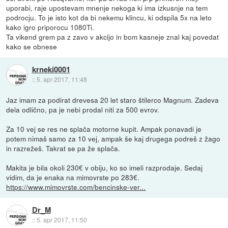
uporabi, raje upostevam mnenje nekoga ki ima izkusnje na tem
podrocju. To je isto kot da bi nekemu klincu, ki odspila 5x na leto
kako igro priporocu 1080Ti.
Ta vikend grem pa z zavo v akcijo in bom kasneje znal kaj povedat
kako se obnese
krneki0001
::
5. apr 2017, 11:48
Jaz imam za podirat drevesa 20 let staro štilerco Magnum. Zadeva
dela odlično, pa je nebi prodal niti za 500 evrov.
Za 10 vej se res ne splača motorne kupit. Ampak ponavadi je
potem nimaš samo za 10 vej, ampak še kaj drugega podreš z žago
in razrežeš. Takrat se pa že splača.
Makita je bila okoli 230€ v obiju, ko so imeli razprodaje. Sedaj
vidim, da je enaka na mimovrste po 283€.
https://www.mimovrste.com/bencinske-ver...
Dr_M
::
5. apr 2017, 11:50