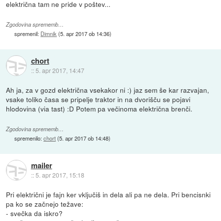
električna tam ne pride v poštev...
Zgodovina sprememb…
spremenil:
Dimnik
(
5. apr 2017 ob 14:36
)
chort
::
5. apr 2017, 14:47
Ah ja, za v gozd električna vsekakor ni :) jaz sem še kar razvajan,
vsake toliko časa se pripelje traktor in na dvorišču se pojavi
hlodovina (via tast) :D Potem pa večinoma električna brenči.
Zgodovina sprememb…
spremenilo:
chort
(
5. apr 2017 ob 14:48
)
mailer
::
5. apr 2017, 15:18
Pri električni je fajn ker vključiš in dela ali pa ne dela. Pri bencisnki
pa ko se začnejo težave:
- svečka da iskro?