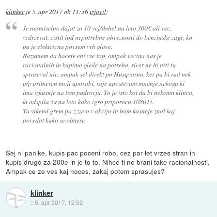
klinker
je
5. apr 2017 ob 11:36
izjavil
:
Je nesmiselno dajat za 10 vej/debel na leto 300€ ali vec,
vzdrzevat, cistit ipd nepotrebne obveznosti do benzinske zage, ko
pa je elektricna povsem vrh glave.
Razumem da hocete eni vse top, ampak vecina nas je
racionalnih in kupimo glede na potrebo, sicer ne bi niti tu
spraseval nic, ampak sel direkt po Husqvarno, ker pa bi rad nek
p/p primeren moji uporabi, raje upostevam mnenje nekoga ki
ima izkusnje na tem podrocju. To je isto kot da bi nekemu klincu,
ki odspila 5x na leto kako igro priporocu 1080Ti.
Ta vikend grem pa z zavo v akcijo in bom kasneje znal kaj
povedat kako se obnese
Sej ni panike, kupis pac poceni robo, cez par let vrzes stran in
kupis drugo za 200e in je to to. Nihce ti ne brani take racionalnosti.
Ampak ce ze ves kaj hoces, zakaj potem sprasujes?
klinker
::
5. apr 2017, 12:52