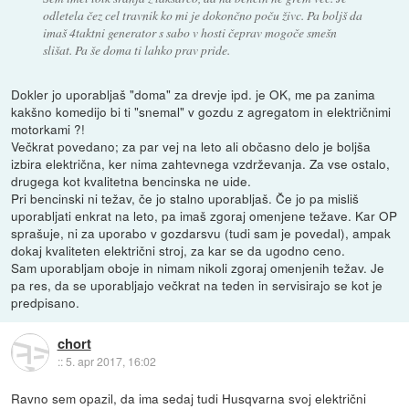
odletela čez cel travnik ko mi je dokončno poču živc. Pa boljš da
imaš 4taktni generator s sabo v hosti čeprav mogoče smešn
slišat. Pa še doma ti lahko prav pride.
Dokler jo uporabljaš "doma" za drevje ipd. je OK, me pa zanima
kakšno komedijo bi ti "snemal" v gozdu z agregatom in električnimi
motorkami ?!
Večkrat povedano; za par vej na leto ali občasno delo je boljša
izbira električna, ker nima zahtevnega vzdrževanja. Za vse ostalo,
drugega kot kvalitetna bencinska ne uide.
Pri bencinski ni težav, če jo stalno uporabljaš. Če jo pa misliš
uporabljati enkrat na leto, pa imaš zgoraj omenjene težave. Kar OP
sprašuje, ni za uporabo v gozdarsvu (tudi sam je povedal), ampak
dokaj kvaliteten električni stroj, za kar se da ugodno ceno.
Sam uporabljam oboje in nimam nikoli zgoraj omenjenih težav. Je
pa res, da se uporabljajo večkrat na teden in servisirajo se kot je
predpisano.
chort
::
5. apr 2017, 16:02
Ravno sem opazil, da ima sedaj tudi Husqvarna svoj električni