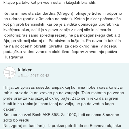
kitajce pa tako kot pri vseh ostalih kitajskih brandih.
Ketna in meč sta standardna (Oregon), ohišje je trdno in odporno
na udarce (padla z 3m odra na asfalt). Ketna je sicer počasnejša
kot pri profi bencinskih, kar pa je z vidika domačega uporabnika
kvečjemu plus, saj ti jo v glavo zabije z manj sile in si morda
lobotomiziraš samo sprednji reženj, ne pa možganskega debla ;)
Aja, pa vibracij skoraj ni. Pa bistveno lažja je. Pa navor je takoj in
ne na določenih obratih. Skratka, za delo okrog hiše (v dosegu
podaljška) vedno vzamem električno, čeprav zraven nje počiva
Husqvarna.
klinker
::
5. apr 2017, 09:42
Hmja, ze vprasas soseda, ampak kaj ko nima noben casa ko stvar
rabis, brez da je on zraven pa ne zaupajo. Taka motorka pa vedno
pride prav za kaj pizagat okrog bajte. Zato sem reku da si grem
kupit in ko rabim jo imam takoj na voljo, ne pa da vedno koga
cakam.
Sem pa ze vzel Bosh AKE 35S. Za 100€, tudi ce samo 3 sezone
zdrzi bo vredu.
No, zgoraj so tudi fantje iz prakse potrdili da so Boshove ok, tako