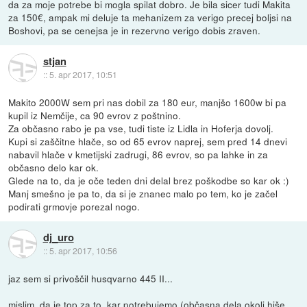
da za moje potrebe bi mogla spilat dobro. Je bila sicer tudi Makita
za 150€, ampak mi deluje ta mehanizem za verigo precej boljsi na
Boshovi, pa se cenejsa je in rezervno verigo dobis zraven.
stjan
::
5. apr 2017, 10:51
Makito 2000W sem pri nas dobil za 180 eur, manjšo 1600w bi pa
kupil iz Nemčije, ca 90 evrov z poštnino.
Za občasno rabo je pa vse, tudi tiste iz Lidla in Hoferja dovolj.
Kupi si zaščitne hlače, so od 65 evrov naprej, sem pred 14 dnevi
nabavil hlače v kmetijski zadrugi, 86 evrov, so pa lahke in za
občasno delo kar ok.
Glede na to, da je oče teden dni delal brez poškodbe so kar ok :)
Manj smešno je pa to, da si je znanec malo po tem, ko je začel
podirati grmovje porezal nogo.
dj_uro
::
5. apr 2017, 10:56
jaz sem si privoščil husqvarno 445 II...
mislim, da je top za to, kar potrebujemo (občasna dela okoli hiše,