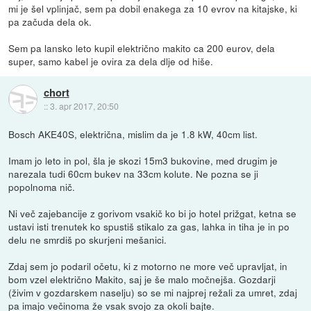
mi je šel vplinjač, sem pa dobil enakega za 10 evrov na kitajske, ki
pa začuda dela ok.
Sem pa lansko leto kupil električno makito ca 200 eurov, dela
super, samo kabel je ovira za dela dlje od hiše.
chort
::
3. apr 2017, 20:50
Bosch AKE40S, električna, mislim da je 1.8 kW, 40cm list.
Imam jo leto in pol, šla je skozi 15m3 bukovine, med drugim je
narezala tudi 60cm bukev na 33cm kolute. Ne pozna se ji
popolnoma nič.
Ni več zajebancije z gorivom vsakič ko bi jo hotel prižgat, ketna se
ustavi isti trenutek ko spustiš stikalo za gas, lahka in tiha je in po
delu ne smrdiš po skurjeni mešanici.
Zdaj sem jo podaril očetu, ki z motorno ne more več upravljat, in
bom vzel električno Makito, saj je še malo močnejša. Gozdarji
(živim v gozdarskem naselju) so se mi najprej režali za umret, zdaj
pa imajo večinoma že vsak svojo za okoli bajte.