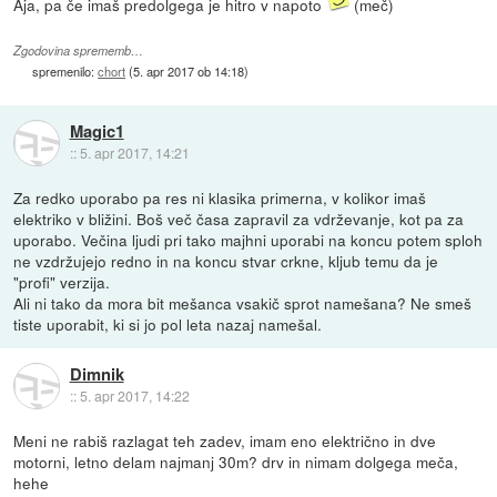
Aja, pa če imaš predolgega je hitro v napoto
(meč)
Zgodovina sprememb…
spremenilo:
chort
(
5. apr 2017 ob 14:18
)
Magic1
::
5. apr 2017, 14:21
Za redko uporabo pa res ni klasika primerna, v kolikor imaš
elektriko v bližini. Boš več časa zapravil za vdrževanje, kot pa za
uporabo. Večina ljudi pri tako majhni uporabi na koncu potem sploh
ne vzdržujejo redno in na koncu stvar crkne, kljub temu da je
"profi" verzija.
Ali ni tako da mora bit mešanca vsakič sprot namešana? Ne smeš
tiste uporabit, ki si jo pol leta nazaj namešal.
Dimnik
::
5. apr 2017, 14:22
Meni ne rabiš razlagat teh zadev, imam eno električno in dve
motorni, letno delam najmanj 30m? drv in nimam dolgega meča,
hehe