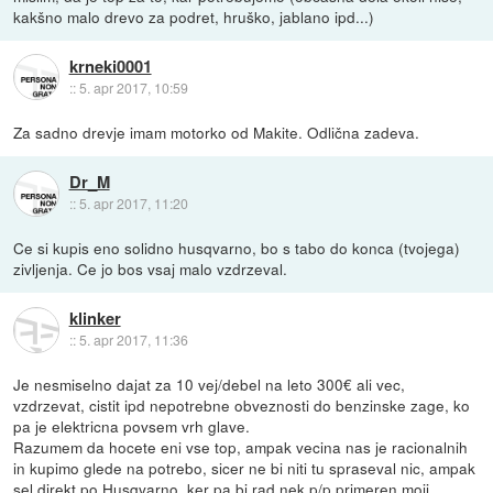
kakšno malo drevo za podret, hruško, jablano ipd...)
krneki0001
::
5. apr 2017, 10:59
Za sadno drevje imam motorko od Makite. Odlična zadeva.
Dr_M
::
5. apr 2017, 11:20
Ce si kupis eno solidno husqvarno, bo s tabo do konca (tvojega)
zivljenja. Ce jo bos vsaj malo vzdrzeval.
klinker
::
5. apr 2017, 11:36
Je nesmiselno dajat za 10 vej/debel na leto 300€ ali vec,
vzdrzevat, cistit ipd nepotrebne obveznosti do benzinske zage, ko
pa je elektricna povsem vrh glave.
Razumem da hocete eni vse top, ampak vecina nas je racionalnih
in kupimo glede na potrebo, sicer ne bi niti tu spraseval nic, ampak
sel direkt po Husqvarno, ker pa bi rad nek p/p primeren moji