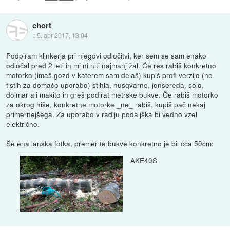
chort
::
5. apr 2017, 13:04
Podpiram klinkerja pri njegovi odločitvi, ker sem se sam enako
odločal pred 2 leti in mi ni niti najmanj žal. Če res rabiš konkretno
motorko (imaš gozd v katerem sam delaš) kupiš profi verzijo (ne
tistih za domačo uporabo) stihla, husqvarne, jonsereda, solo,
dolmar ali makito in greš podirat metrske bukve. Če rabiš motorko
za okrog hiše, konkretne motorke _ne_ rabiš, kupiš pač nekaj
primernejšega. Za uporabo v radiju podaljška bi vedno vzel
električno.
Še ena lanska fotka, premer te bukve konkretno je bil cca 50cm:
AKE40S