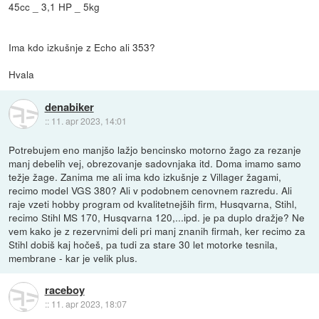
45cc _ 3,1 HP _ 5kg
Ima kdo izkušnje z Echo ali 353?
Hvala
denabiker
::
11. apr 2023, 14:01
Potrebujem eno manjšo lažjo bencinsko motorno žago za rezanje
manj debelih vej, obrezovanje sadovnjaka itd. Doma imamo samo
težje žage. Zanima me ali ima kdo izkušnje z Villager žagami,
recimo model VGS 380? Ali v podobnem cenovnem razredu. Ali
raje vzeti hobby program od kvalitetnejših firm, Husqvarna, Stihl,
recimo Stihl MS 170, Husqvarna 120,...ipd. je pa duplo dražje? Ne
vem kako je z rezervnimi deli pri manj znanih firmah, ker recimo za
Stihl dobiš kaj hočeš, pa tudi za stare 30 let motorke tesnila,
membrane - kar je velik plus.
raceboy
::
11. apr 2023, 18:07