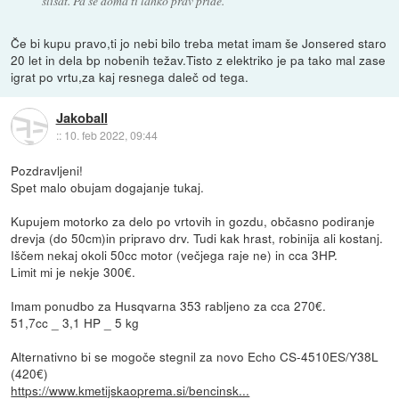
slišat. Pa še doma ti lahko prav pride.
Če bi kupu pravo,ti jo nebi bilo treba metat imam še Jonsered staro
20 let in dela bp nobenih težav.Tisto z elektriko je pa tako mal zase
igrat po vrtu,za kaj resnega daleč od tega.
Jakoball
::
10. feb 2022, 09:44
Pozdravljeni!
Spet malo obujam dogajanje tukaj.
Kupujem motorko za delo po vrtovih in gozdu, občasno podiranje
drevja (do 50cm)in pripravo drv. Tudi kak hrast, robinija ali kostanj.
Iščem nekaj okoli 50cc motor (večjega raje ne) in cca 3HP.
Limit mi je nekje 300€.
Imam ponudbo za Husqvarna 353 rabljeno za cca 270€.
51,7cc _ 3,1 HP _ 5 kg
Alternativno bi se mogoče stegnil za novo Echo CS-4510ES/Y38L
(420€)
https://www.kmetijskaoprema.si/bencinsk...