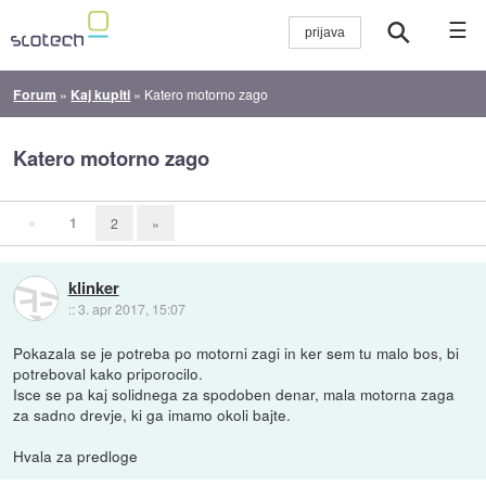
☰
Forum
»
Kaj kupiti
»
Katero motorno zago
Katero motorno zago
«
1
2
»
klinker
::
3. apr 2017, 15:07
Pokazala se je potreba po motorni zagi in ker sem tu malo bos, bi
potreboval kako priporocilo.
Isce se pa kaj solidnega za spodoben denar, mala motorna zaga
za sadno drevje, ki ga imamo okoli bajte.
Hvala za predloge