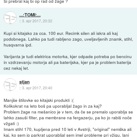
Si prebral kaj bi op rad od žage ?
...:TOMI:...
::
3. apr 2017, 20:32
Kupi si kitajsko za cca. 100 eur. Recimk silen ali iskra ali kaj
podobnega. Lahko pa tudi rabljeno zago, uveljavljenih znamk, stihl,
husqvarna ipd.
Varijanta je tudi elektrica motorka, kjer odpade potreba po bencinu
in vzdrzevanju motorja ali pa baterijska, kjer pa je problem baterija
cez nekaj let.
stjan
::
3. apr 2017, 20:40
Manjše štilovke so kitajski produkti :(
Kolikokrat na leto boš pa uporabljal žago in za kaj?
Problem žage na mešanico je v tem, da če se premalo uporablja se
lahko zasuši filter, pa membrane na fergazerju, pa ko jo rabiš noče
vžgati :)
Imam stihl 170, kupljena pred 10 leti v Avstriji, "original" nemška ali
kaj, ko sem jo parkrat uporabljal sem imel probleme pri vžigu, lani