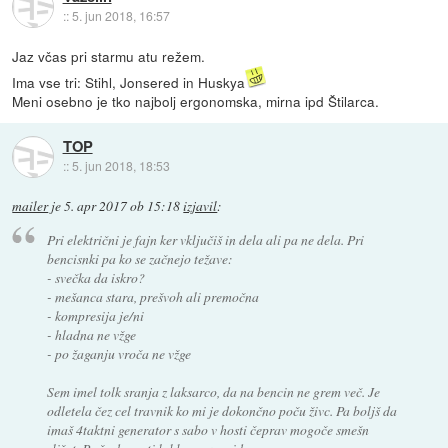
::
5. jun 2018, 16:57
Jaz včas pri starmu atu režem.
Ima vse tri: Stihl, Jonsered in Huskya
Meni osebno je tko najbolj ergonomska, mirna ipd Štilarca.
TOP
::
5. jun 2018, 18:53
mailer
je
5. apr 2017 ob 15:18
izjavil
:
Pri električni je fajn ker vključiš in dela ali pa ne dela. Pri
bencisnki pa ko se začnejo težave:
- svečka da iskro?
- mešanca stara, prešvoh ali premočna
- kompresija je/ni
- hladna ne vžge
- po žaganju vroča ne vžge
Sem imel tolk sranja z laksarco, da na bencin ne grem več. Je
odletela čez cel travnik ko mi je dokončno poču živc. Pa boljš da
imaš 4taktni generator s sabo v hosti čeprav mogoče smešn