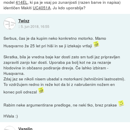
model
414EL
, ki pa je vsaj po zunanjosti (razen barve in napisa)
identičen Makiti
UC4051A
. Ju kdo uporablja?
Twixz
::
5. jun 2018, 16:55
Serbus, čas je da kupim neko konkretno motorko. Mamo
Husqvarno že 25 let pri hiši in se ji iztekajo vrtlaji
Skratka, bila je vredna baje kar dosti zato sm tudi jaz pripravljen
zapraviti zanjo kar dosti. Uporaba pa bolj kot ne za rezanje
hlodovine in občasno podiranje drevja. Če lahko izbiram -
Husqvarna.
Zdaj jaz se nikoli nisem ubadal s motorkami (tehničnimi lastnostmi).
To vzdržujem redno in reže kot da bi z nabrušenim nožem en
konec poli odrezal
Rabim neke argumentirane predloge, ne neki tko, brez prakse
HVala :)
Vazelin