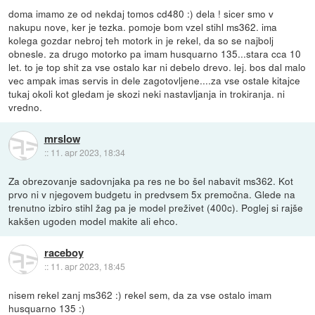
doma imamo ze od nekdaj tomos cd480 :) dela ! sicer smo v
nakupu nove, ker je tezka. pomoje bom vzel stihl ms362. ima
kolega gozdar nebroj teh motork in je rekel, da so se najbolj
obnesle. za drugo motorko pa imam husquarno 135...stara cca 10
let. to je top shit za vse ostalo kar ni debelo drevo. lej. bos dal malo
vec ampak imas servis in dele zagotovljene....za vse ostale kitajce
tukaj okoli kot gledam je skozi neki nastavljanja in trokiranja. ni
vredno.
mrslow
::
11. apr 2023, 18:34
Za obrezovanje sadovnjaka pa res ne bo šel nabavit ms362. Kot
prvo ni v njegovem budgetu in predvsem 5x premočna. Glede na
trenutno izbiro stihl žag pa je model preživet (400c). Poglej si rajše
kakšen ugoden model makite ali ehco.
raceboy
::
11. apr 2023, 18:45
nisem rekel zanj ms362 :) rekel sem, da za vse ostalo imam
husquarno 135 :)