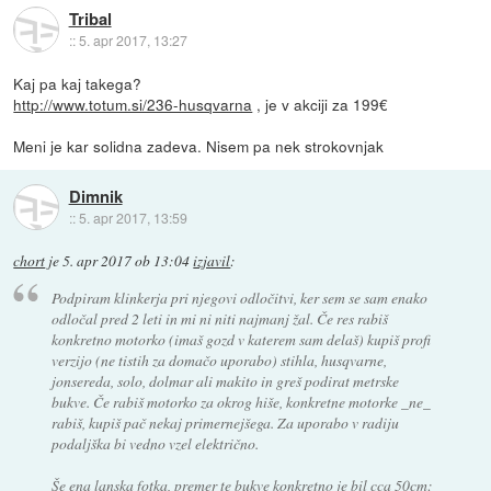
Tribal
::
5. apr 2017, 13:27
Kaj pa kaj takega?
http://www.totum.si/236-husqvarna
, je v akciji za 199€
Meni je kar solidna zadeva. Nisem pa nek strokovnjak
Dimnik
::
5. apr 2017, 13:59
chort
je
5. apr 2017 ob 13:04
izjavil
:
Podpiram klinkerja pri njegovi odločitvi, ker sem se sam enako
odločal pred 2 leti in mi ni niti najmanj žal. Če res rabiš
konkretno motorko (imaš gozd v katerem sam delaš) kupiš profi
verzijo (ne tistih za domačo uporabo) stihla, husqvarne,
jonsereda, solo, dolmar ali makito in greš podirat metrske
bukve. Če rabiš motorko za okrog hiše, konkretne motorke _ne_
rabiš, kupiš pač nekaj primernejšega. Za uporabo v radiju
podaljška bi vedno vzel električno.
Še ena lanska fotka, premer te bukve konkretno je bil cca 50cm: