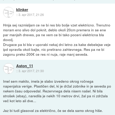
klinker
::
3. apr 2017, 21:26
Hmja sej razmisljam ce ne bi res blo bolje vzet elektricno. Trenutno
moram eno slivo dol poknit, deblo okoli 20cm premera in se ene
par manjsih dreves, pa ne vem ce bi tako poceni elektricna bla
dovolj.
Drugace pa bi bla v uporabi nekaj dni letno za kake debelejse veje
ipd opravila okoli bajte, nic pretirano zahtevnega. Res pa ne bi
zagonu preko 200€ ce res ni nuja, raje manj seveda.
Aston_11
::
3. apr 2017, 21:30
Imel sem makito, imela je slabo izvedeno okrog ročnega
napenjalca verige. Plastičen del, ki je držal zobnike in je seveda po
nekem času odpovedal. Rezervnega dela nisem našel. Ni bila
strošek (ebay), naredila je nekih 10 metrov drvi, žal pa ni zdržala
več kot leto ali dve...
Jaz bi tudi glasoval za električno, če se dela samo okrog hiše.