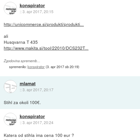
konspirator
::
3. apr 2017, 20:15
http://unicommerce.si/produkti/produkti...
ali
Husqvarna T 435
http://www.makita.si/tool/22010/DCS232T...
Zgodovina sprememb…
spremenilo:
konspirator
(
3. apr 2017 ob 20:19
)
mlamat
::
3. apr 2017, 20:17
Stihl za okoli 100€.
konspirator
::
3. apr 2017, 20:24
Katera od stihla ima cena 100 eur ?