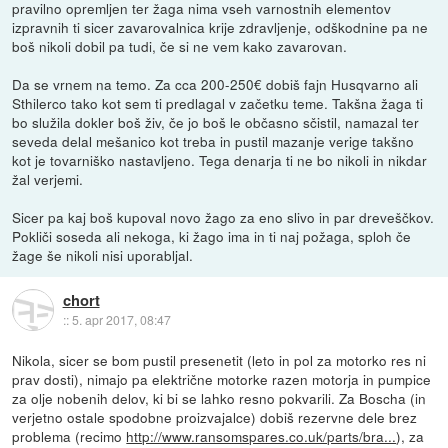
pravilno opremljen ter žaga nima vseh varnostnih elementov
izpravnih ti sicer zavarovalnica krije zdravljenje, odškodnine pa ne
boš nikoli dobil pa tudi, če si ne vem kako zavarovan.
Da se vrnem na temo. Za cca 200-250€ dobiš fajn Husqvarno ali
Sthilerco tako kot sem ti predlagal v začetku teme. Takšna žaga ti
bo služila dokler boš živ, če jo boš le občasno sčistil, namazal ter
seveda delal mešanico kot treba in pustil mazanje verige takšno
kot je tovarniško nastavljeno. Tega denarja ti ne bo nikoli in nikdar
žal verjemi.
Sicer pa kaj boš kupoval novo žago za eno slivo in par dreveščkov.
Pokliči soseda ali nekoga, ki žago ima in ti naj požaga, sploh če
žage še nikoli nisi uporabljal.
chort
::
5. apr 2017, 08:47
Nikola, sicer se bom pustil presenetit (leto in pol za motorko res ni
prav dosti), nimajo pa električne motorke razen motorja in pumpice
za olje nobenih delov, ki bi se lahko resno pokvarili. Za Boscha (in
verjetno ostale spodobne proizvajalce) dobiš rezervne dele brez
problema (recimo
http://www.ransomspares.co.uk/parts/bra...
), za