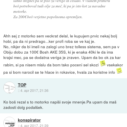
lahko stegneš pa še pilo za verigo in čelado. V vsakem primeru
boš potreboval tudi olje za meč, ki pa je isto kot za navadne
motorke.
Za 200€ boš verjetno popolnoma opremljen.
Ahh sej z motorko sem veckrat delal, le kupujem prvic nekaj bolj
hobi, pa da ni predrago...ker profi roba se ve kaj je.
No, nikjer da bi imeli na zalogi uno brez tolless sistema, sem pa v
Obiju dobu za 100€ Bosh AKE 35S, ki je enaka 40ki le da ima
krajsi mec, pa se dodatna veriga je zraven. Upam da bo ok za kar
rabim, si pa nisem mislu da bom tako poceni sel skozi
vsekakor
pa si bom narocil se te hlace in rokavice, hvala za koristne info
TOP
::
4. apr 2017, 21:36
Ko boš rezal s to motorko napiši svoje mnenje.Pa upam da maš
zadosti dolg podalšek.
konspirator
::
4. apr 2017, 21:39