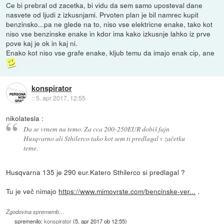
Ce bi prebral od zacetka, bi vidu da sem samo uposteval dane
nasvete od ljudi z izkusnjami. Prvoten plan je bil namrec kupit
benzinsko...pa ne glede na to, niso vse elektricne enake, tako kot
niso vse benzinske enake in kdor ima kako izkusnje lahko iz prve
pove kaj je ok in kaj ni.
Enako kot niso vse grafe enake, kljub temu da imajo enak cip, ane
konspirator
::
5. apr 2017, 12:55
nikolatesla :
Da se vrnem na temo. Za cca 200-250EUR dobiš fajn
Husqvarno ali Sthilerco tako kot sem ti predlagal v začetku
teme.
Husqvarna 135 je 290 eur.Katero Sthilerco si predlagal ?
Tu je več nimajo
https://www.mimovrste.com/bencinske-ver...
.
Zgodovina sprememb…
spremenilo:
konspirator
(
5. apr 2017 ob 12:55
)