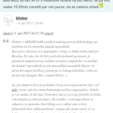
dala skozi že čez 90 m^3 hlodovine rezane na pol metra. Je pa fino
vsake 15-20min narediti par min pavze, da se zadeva ohladi
klinker
::
4. apr 2017, 20:45
chort
je
3. apr 2017 ob 21:56
izjavil
:
klinker, z AKE40S lahko podreš tudi kaj precej debelejšega, pa
problem ne bo motorka ampak uporabnik.
Kar pravi Aston je res, napenjalci verige so šibka točka tudi pri
Boschu. Ne zato, ker bi bili prešvoh (polomil ga nisem, je
plastičen ampak precej solidno narejen) ampak ker vsi mislijo,
da domači uporabnik ne zna uporabljat nasadnih ključev in
mora bit nujno toolless, potem pa se tistega koleščka z roko ne
da dovolj zategnit. Pač, vzameš klešče ;)
Ja, jaz imam to ki si jo polinkal, bi pa na tvojem mestu raje vzel
tole
, ravno zato ker nima butastega toolless napenjalca. Ostalo
je vse enako, le da ima 35cm meč, kar je za tvoje potrebe še bolje
(okretnejša za obrezovanje). Za razliko v ceni kupi hlače in
rokavice za motorko (best thing ever, odkar sem si brez
primernih hlač stihla parkiral v stegno jih znam cenit), če se