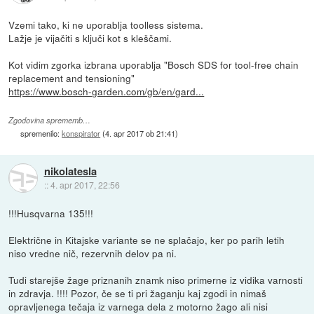
Vzemi tako, ki ne uporablja toolless sistema.
Lažje je vijačiti s ključi kot s kleščami.
Kot vidim zgorka izbrana uporablja "Bosch SDS for tool-free chain
replacement and tensioning"
https://www.bosch-garden.com/gb/en/gard...
Zgodovina sprememb…
spremenilo:
konspirator
(
4. apr 2017 ob 21:41
)
nikolatesla
::
4. apr 2017, 22:56
!!!Husqvarna 135!!!
Električne in Kitajske variante se ne splačajo, ker po parih letih
niso vredne nič, rezervnih delov pa ni.
Tudi starejše žage priznanih znamk niso primerne iz vidika varnosti
in zdravja. !!!! Pozor, če se ti pri žaganju kaj zgodi in nimaš
opravljenega tečaja iz varnega dela z motorno žago ali nisi