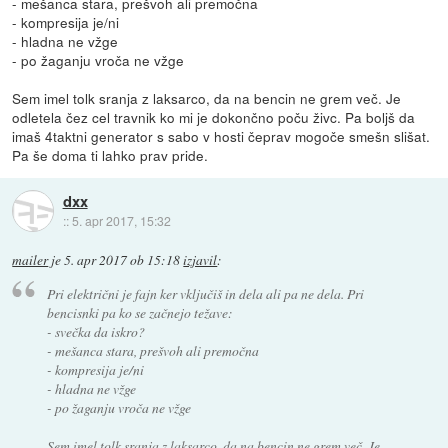
- mešanca stara, prešvoh ali premočna
- kompresija je/ni
- hladna ne vžge
- po žaganju vroča ne vžge
Sem imel tolk sranja z laksarco, da na bencin ne grem več. Je
odletela čez cel travnik ko mi je dokončno poču živc. Pa boljš da
imaš 4taktni generator s sabo v hosti čeprav mogoče smešn slišat.
Pa še doma ti lahko prav pride.
dxx
::
5. apr 2017, 15:32
mailer
je
5. apr 2017 ob 15:18
izjavil
:
Pri električni je fajn ker vključiš in dela ali pa ne dela. Pri
bencisnki pa ko se začnejo težave:
- svečka da iskro?
- mešanca stara, prešvoh ali premočna
- kompresija je/ni
- hladna ne vžge
- po žaganju vroča ne vžge
Sem imel tolk sranja z laksarco, da na bencin ne grem več. Je