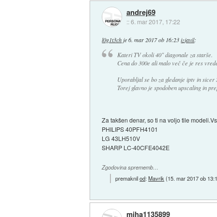
andrej69
::
6. mar 2017, 17:22
l0g1t3ch
je
6. mar 2017 ob 16:23
izjavil
:
Kateri TV okoli 40" diagonale za starše.
Cena do 300e ali malo več če je res vred
Uporabljal se bo za gledanje iptv in sicer 
Torej glavno je spodoben upscaling in pre
Za takšen denar, so ti na voljo tile modeli.Vs
PHILIPS 40PFH4101
LG 43LH510V
SHARP LC-40CFE4042E
Zgodovina sprememb…
premaknil
od
:
Mavrik
(
15. mar 2017 ob 13:
miha1135899