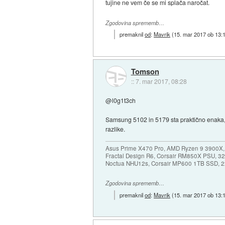
tujine ne vem če se mi splača naročat.
Zgodovina sprememb…
premaknil
od
:
Mavrik
(
15. mar 2017 ob 13:
Tomson
::
7. mar 2017, 08:28
@l0g1t3ch
Samsung 5102 in 5179 sta praktično enaka, l
razlike.
Asus Prime X470 Pro, AMD Ryzen 9 3900X,
Fractal Design R6, Corsair RM850X PSU, 
Noctua NHU12s, Corsair MP600 1TB SSD, 2x
Zgodovina sprememb…
premaknil
od
:
Mavrik
(
15. mar 2017 ob 13: