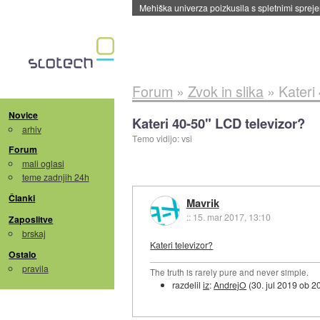
Evropska vesoljska agencija razvija svojo rak
Forum
»
Zvok in slika
»
Kateri
Novice
Kateri 40-50" LCD televizor?
arhiv
Temo vidijo: vsi
Forum
mali oglasi
teme zadnjih 24h
Članki
Mavrik
::
15. mar 2017, 13:10
Zaposlitve
brskaj
Kateri televizor?
Ostalo
pravila
The truth is rarely pure and never simple.
razdelil
iz
:
AndrejO
(
30. jul 2019 ob 2