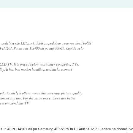
model (serijo LH5xxx), dobiš za podobno ceno res dosti boljši
FH4201, Panasonic DS400 ali pa daj 400€ in kupi že zelo
ED TV. It is priced below most other competing TVs,
lity. It has bad motion handling, and lacks a smart
fortunately it offers worse than average picture quality
lmost any use. For the same price, there are better
to recommend this TV.
01 in 40PFH4101 ali pa Samsung 40K5179 in UE40K5102 ? Gledam na dobavljivost 