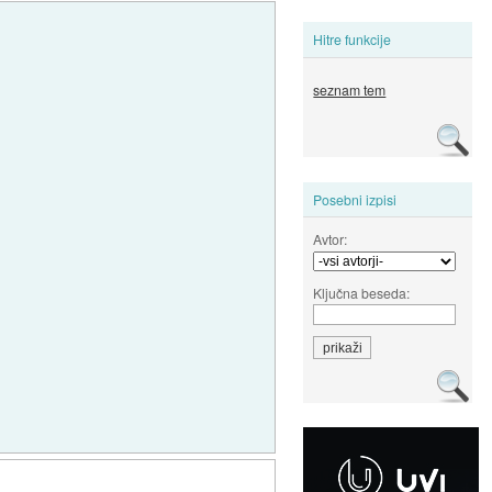
Hitre funkcije
seznam tem
Posebni izpisi
Avtor:
Ključna beseda: