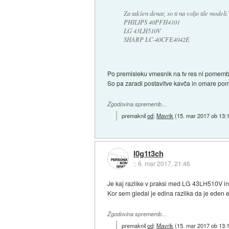
Za takšen denar, so ti na voljo tile modeli.
PHILIPS 40PFH4101
LG 43LH510V
SHARP LC-40CFE4042E
Po premisleku vmesnik na tv res ni pomembe
So pa zaradi postavitve kavča in omare pom
Zgodovina sprememb…
premaknil
od
:
Mavrik
(
15. mar 2017 ob 13:
l0g1t3ch
::
6. mar 2017, 21:46
Je kaj razlike v praksi med LG 43LH510V 
Kor sem gledal je edina razlika da je eden ed
Zgodovina sprememb…
premaknil
od
:
Mavrik
(
15. mar 2017 ob 13: