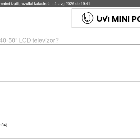
eto za večkratno uporabo
::
4. avg 2026 ob 19:41
 40-50" LCD televizor?
0:34
)