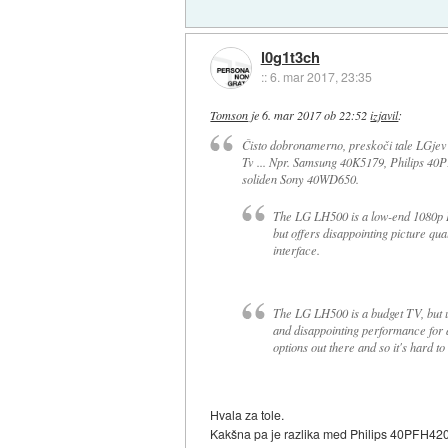
l0g1t3ch
::
6. mar 2017, 23:35
Tomson
je
6. mar 2017 ob 22:52
izjavil
:
Čisto dobronamerno, preskoči tale LGjev 
Tv ... Npr. Samsung 40K5179, Philips 40P
soliden Sony 40WD650.
The LG LH500 is a low-end 1080p L
but offers disappointing picture qua
interface.
The LG LH500 is a budget TV, but un
and disappointing performance for a
options out there and so it's hard 
Hvala za tole.
Kakšna pa je razlika med Philips 40PFH42