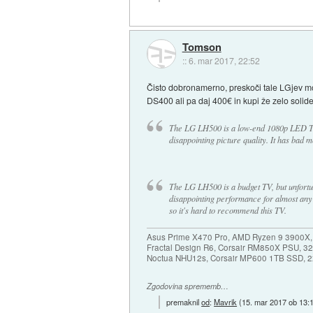
Tomson
::
6. mar 2017, 22:52
Čisto dobronamerno, preskoči tale LGjev mo
DS400 ali pa daj 400€ in kupi že zelo sol
The LG LH500 is a low-end 1080p LED TV. 
disappointing picture quality. It has bad m
The LG LH500 is a budget TV, but unfortun
disappointing performance for almost any 
so it's hard to recommend this TV.
Asus Prime X470 Pro, AMD Ryzen 9 3900X,
Fractal Design R6, Corsair RM850X PSU, 
Noctua NHU12s, Corsair MP600 1TB SSD, 2x
Zgodovina sprememb…
premaknil
od
:
Mavrik
(
15. mar 2017 ob 13: