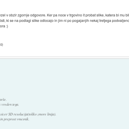
el v obzir zgornje odgovore. Ker pa noce v trgovino it probat slike, katera bi mu bi
isti, ki se na podlagi slike odlocajo in jim ni po pogajanjih nekaj tretjega podvaljeno
ora :)
10
)
arše.
s vreden tega.
 sicer SD resolucija(toliko zmore linija).
 in preprost vmesnik.