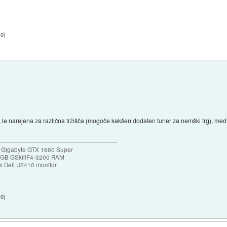
10
)
e narejena za različna tržišča (mogoče kakšen dodaten tuner za nemški trg), med P
 Gigabyte GTX 1660 Super
32GB GSkillF4-3200 RAM
 Dell U2410 monitor
10
)