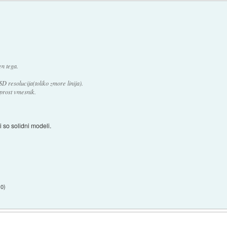
en tega.
SD resolucija(toliko zmore linija).
prost vmesnik.
i so solidni modeli.
10
)