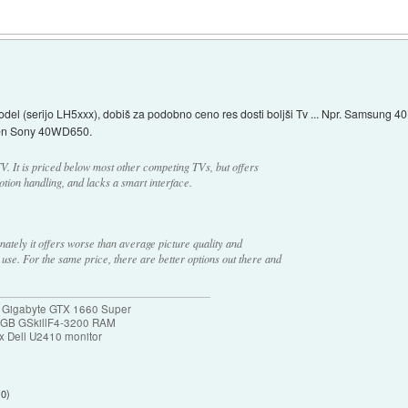
del (serijo LH5xxx), dobiš za podobno ceno res dosti boljši Tv ... Npr. Samsung
iden Sony 40WD650.
It is priced below most other competing TVs, but offers
otion handling, and lacks a smart interface.
ately it offers worse than average picture quality and
use. For the same price, there are better options out there and
 Gigabyte GTX 1660 Super
32GB GSkillF4-3200 RAM
 Dell U2410 monitor
10
)