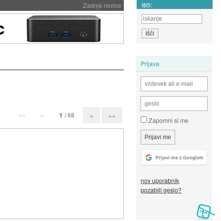
Išči:
Zadnje novice
Prijava
««
«
1
/ 68
»
»»
Zapomni si me
nov uporabnik
pozabili geslo?