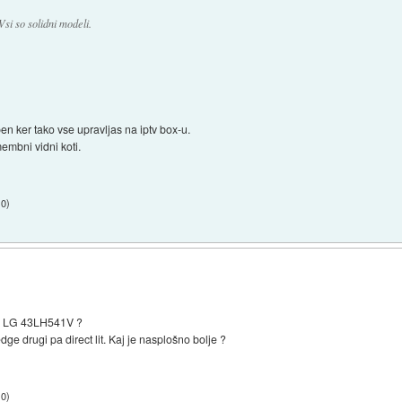
Vsi so solidni modeli.
n ker tako vse upravljas na iptv box-u.
embni vidni koti.
10
)
in LG 43LH541V ?
ge drugi pa direct lit. Kaj je nasplošno bolje ?
10
)