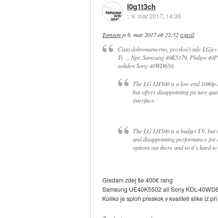
l0g1t3ch
::
9. mar 2017, 14:36
Tomson
je
6. mar 2017 ob 22:52
izjavil
:
Čisto dobronamerno, preskoči tale LGjev 
Tv ... Npr. Samsung 40K5179, Philips 40P
soliden Sony 40WD650.
The LG LH500 is a low-end 1080p L
but offers disappointing picture qua
interface.
The LG LH500 is a budget TV, but un
and disappointing performance for a
options out there and so it's hard 
Gledam zdej še 400€ rang
Samsung UE40K5502 ali Sony KDL-40WD650B
Koliko je sploh preskok v kvaliteti slike 