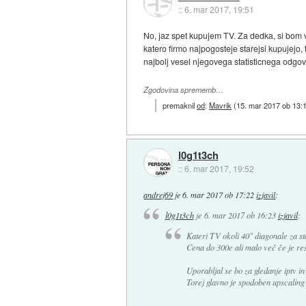
::
6. mar 2017, 19:51
No, jaz spet kupujem TV. Za dedka, si bom vz
katero firmo najpogosteje starejsi kupujejo, t
najbolj vesel njegovega statisticnega odgov
Zgodovina sprememb…
premaknil
od
:
Mavrik
(
15. mar 2017 ob 13:
l0g1t3ch
::
6. mar 2017, 19:52
andrej69
je
6. mar 2017 ob 17:22
izjavil
:
l0g1t3ch
je
6. mar 2017 ob 16:23
izjavil
:
Kateri TV okoli 40" diagonale za st
Cena do 300e ali malo več če je re
Uporabljal se bo za gledanje iptv in
Torej glavno je spodoben upscaling