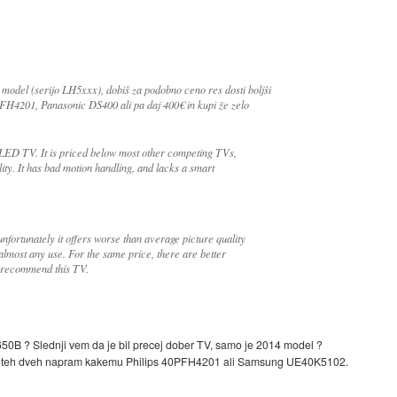
model (serijo LH5xxx), dobiš za podobno ceno res dosti boljši
FH4201, Panasonic DS400 ali pa daj 400€ in kupi že zelo
ED TV. It is priced below most other competing TVs,
lity. It has bad motion handling, and lacks a smart
fortunately it offers worse than average picture quality
lmost any use. For the same price, there are better
to recommend this TV.
 ? Slednji vem da je bil precej dober TV, samo je 2014 model ?
iz pri teh dveh napram kakemu Philips 40PFH4201 ali Samsung UE40K5102.