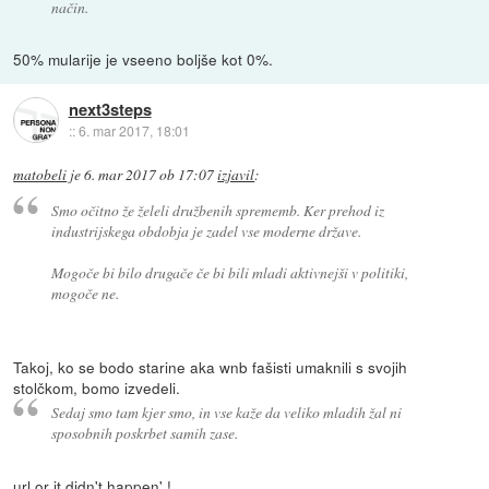
način.
50% mularije je vseeno boljše kot 0%.
next3steps
::
6. mar 2017, 18:01
matobeli
je
6. mar 2017 ob 17:07
izjavil
:
Smo očitno že želeli družbenih sprememb. Ker prehod iz
industrijskega obdobja je zadel vse moderne države.
Mogoče bi bilo drugače če bi bili mladi aktivnejši v politiki,
mogoče ne.
Takoj, ko se bodo starine aka wnb fašisti umaknili s svojih
stolčkom, bomo izvedeli.
Sedaj smo tam kjer smo, in vse kaže da veliko mladih žal ni
sposobnih poskrbet samih zase.
url or it didn't happen' !