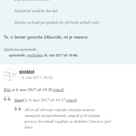
Statistični urad bo kar kul.
Starine se bodo pa spokale ko jih boste nehali volit.
To, o čemer govorite 24kurniki, mi je vseeno.
Zgodovina sprememb…
spremenilo:
next3steps
(
6. mar 2017 ob 19:46
)
sivistol
::
6. mar 2017, 20:02
Fritz
je
6. mar 2017 ob 19:20
izjavil
:
Smurf
je
6. mar 2017 ob 18:57
izjavil
:
All in all obvezno vojasko sluzenje nemore
zmanjsati nezaposlenosti, ampak jo kvecjemu
poveca, ker mladi izgubijo se dodatne 3 mesece (pol
leta).