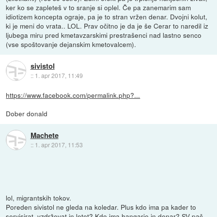
ker ko se zapleteš v to sranje si oplel. Če pa zanemarim sam
idiotizem koncepta ograje, pa je to stran vržen denar. Dvojni kolut,
ki je meni do vrata.. LOL. Prav očitno je da je še Cerar to naredil iz
ljubega miru pred kmetavzarskimi prestrašenci nad lastno senco
(vse spoštovanje dejanskim kmetovalcem).
sivistol
::
1. apr 2017, 11:49
https://www.facebook.com/permalink.php?...
Dober donald
Machete
::
1. apr 2017, 11:53
lol, migrantskih tokov.
Poreden sivistol ne gleda na koledar. Plus kdo ima pa kader to
servisirat, vzdrževat in letet? Kdo ima hangarje in denar? SV pač