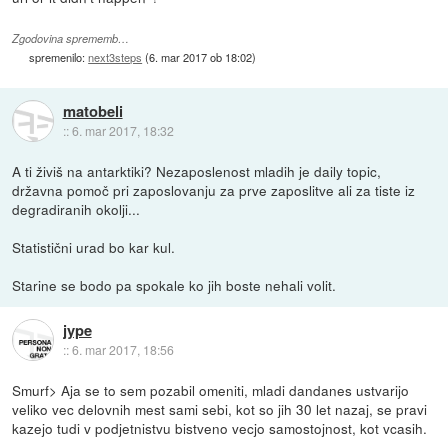
Zgodovina sprememb…
spremenilo:
next3steps
(
6. mar 2017 ob 18:02
)
matobeli
::
6. mar 2017, 18:32
A ti živiš na antarktiki? Nezaposlenost mladih je daily topic,
državna pomoč pri zaposlovanju za prve zaposlitve ali za tiste iz
degradiranih okolji...
Statistični urad bo kar kul.
Starine se bodo pa spokale ko jih boste nehali volit.
jype
::
6. mar 2017, 18:56
Smurf> Aja se to sem pozabil omeniti, mladi dandanes ustvarijo
veliko vec delovnih mest sami sebi, kot so jih 30 let nazaj, se pravi
kazejo tudi v podjetnistvu bistveno vecjo samostojnost, kot vcasih.