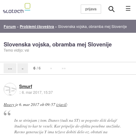
☰
Forum
»
Problemi človeštva
»
Slovenska vojska, obramba mej Slovenije
Slovenska vojska, obramba mej Slovenije
Temo vidijo: vsi
6
/ 6
»
»»
««
«
Smurf
::
6. mar 2017, 15:37
Heavy
je
6. mar 2017 ob 09:57
izjavil
:
In se strinjam z tem. Danes (tudi na ST) se pogosto sliši delaj/
študiraj to kar te veseli. Kar pripelje do efekta posebne snežinke.
Ravno generacija Y ima težave dobiti delo oz. obstati na