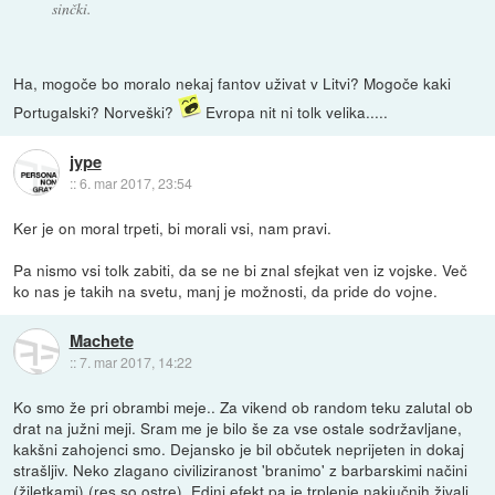
sinčki.
Ha, mogoče bo moralo nekaj fantov uživat v Litvi? Mogoče kaki
Portugalski? Norveški?
Evropa nit ni tolk velika.....
jype
::
6. mar 2017, 23:54
Ker je on moral trpeti, bi morali vsi, nam pravi.
Pa nismo vsi tolk zabiti, da se ne bi znal sfejkat ven iz vojske. Več
ko nas je takih na svetu, manj je možnosti, da pride do vojne.
Machete
::
7. mar 2017, 14:22
Ko smo že pri obrambi meje.. Za vikend ob random teku zalutal ob
drat na južni meji. Sram me je bilo še za vse ostale sodržavljane,
kakšni zahojenci smo. Dejansko je bil občutek neprijeten in dokaj
strašljiv. Neko zlagano civiliziranost 'branimo' z barbarskimi načini
(žiletkami) (res so ostre). Edini efekt pa je trplenje nakjučnih živali,