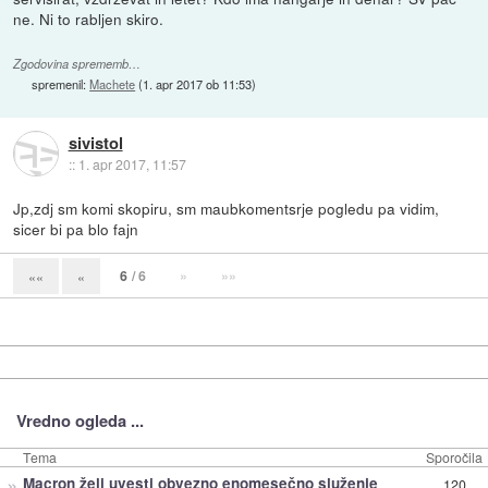
ne. Ni to rabljen skiro.
Zgodovina sprememb…
spremenil:
Machete
(
1. apr 2017 ob 11:53
)
sivistol
::
1. apr 2017, 11:57
Jp,zdj sm komi skopiru, sm maubkomentsrje pogledu pa vidim,
sicer bi pa blo fajn
6
/ 6
»
»»
««
«
Vredno ogleda ...
Tema
Sporočila
»
Macron želi uvesti obvezno enomesečno služenje
120