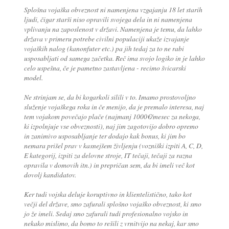
Splošna vojaška obveznost ni namenjena vzgajanju 18 let starih
ljudi, čigar starši niso opravili svojega dela in ni namenjena
vplivanju na zaposlenost v državi. Namenjena je temu, da lahko
država v primeru potrebe civilni populaciji ukaže izvajanje
vojaških nalog (kanonfuter etc.) pa jih tedaj za to ne rabi
usposabljati od samega začetka. Reč ima svojo logiko in je lahko
celo uspešna, če je pametno zastavljena - recimo švicarski
model.
Ne strinjam se, da bi kogarkoli silili v to. Imamo prostovoljno
služenje vojaškega roka in če menijo, da je premalo interesa, naj
tem vojakom povečajo plače (najmanj 1000€/mesec za nekoga,
ki izpolnjuje vse obveznosti), naj jim zagotovijo dobro opremo
in zanimivo usposabljanje ter dodajo kak bonus, ki jim bo
nemara prišel prav v kasnejšem življenju (vozniški izpiti A, C, D,
E kategorij, izpiti za delovne stroje, IT tečaji, tečaji za razna
opravila v domovih itn.) in prepričan sem, da bi imeli več kot
dovolj kandidatov.
Ker tudi vojska deluje koruptivno in klientelistično, tako kot
večji del države, smo zafurali splošno vojaško obveznost, ki smo
jo že imeli. Sedaj smo zafurali tudi profesionalno vojsko in
nekako mislimo, da bomo to rešili z vrnitvijo na nekaj, kar smo