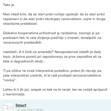
Tako je.
Niso mladi krivi, da se stari prdci nočejo upokojit, da so stari prdci
nepismeni in da stari prdci obožujejo nacionalizem, vojne in druge
retardizme preteklosti.
Globalno kooperativna prihodnost je neizbežna, zavirajo jo pa
predvsem tisti, ki cela življenja preživijo v zmotah, temelječih na
neosnovanih predsodkih.
matobeli> A ti živiš na antarktiki? Nezaposlenost mladih je daily
topic, državna pomoč pri zaposlovanju za prve zaposlitve ali za
tiste iz degradiranih okolji...
Ti pa očitno ne znaš interpretirat podatkov, potem jih morajo pa
zate interpretirat uredniki, ki bi radi prodajali senzacionalistične
"novice".
Lahko bi ti jih jaz, ampak mi itak ne bi verjel, ker se nočeš sprijaznit
z resničnostjo.
Smurf
::
6. mar 2017, 18:57