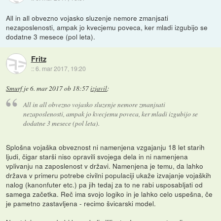
All in all obvezno vojasko sluzenje nemore zmanjsati
nezaposlenosti, ampak jo kvecjemu poveca, ker mladi izgubijo se
dodatne 3 mesece (pol leta).
Fritz
::
6. mar 2017, 19:20
Smurf
je
6. mar 2017 ob 18:57
izjavil
:
All in all obvezno vojasko sluzenje nemore zmanjsati
nezaposlenosti, ampak jo kvecjemu poveca, ker mladi izgubijo se
dodatne 3 mesece (pol leta).
Splošna vojaška obveznost ni namenjena vzgajanju 18 let starih
ljudi, čigar starši niso opravili svojega dela in ni namenjena
vplivanju na zaposlenost v državi. Namenjena je temu, da lahko
država v primeru potrebe civilni populaciji ukaže izvajanje vojaških
nalog (kanonfuter etc.) pa jih tedaj za to ne rabi usposabljati od
samega začetka. Reč ima svojo logiko in je lahko celo uspešna, če
je pametno zastavljena - recimo švicarski model.