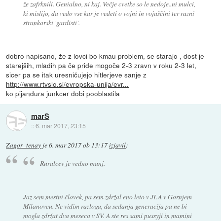
že zafrknili. Genialno, ni kaj. Večje cvetke so le nedoje..ni mulci,
ki mislijo, da vedo vse kar je vedeti o vojni in vojaščini ter razni
strankarski 'gardisti'.
dobro napisano, že z lovci bo kmau problem, se starajo , dost je
starejših, mladih pa če pride mogoče 2-3 zravn v roku 2-3 let,
sicer pa se itak uresničujejo hitlerjeve sanje z
http://www.rtvslo.si/evropska-unija/evr...
ko pijandura junkcer dobi pooblastila
marS
::
6. mar 2017, 23:15
Zagor_tenay
je
6. mar 2017 ob 13:17
izjavil
:
Ruralcev je vedno manj.
Jaz sem mestni človek, pa sem zdržal eno leto v JLA v Gornjem
Milanovcu. Ne vidim razloga, da sedanja generacija pa ne bi
mogla zdržat dva meseca v SV. A ste res sami pussyji in mamini