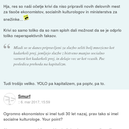
Hja, res so naši očetje krivi da niso pripravili novih delovnih mest
za tisoče ekonomistov, socialnih kulturologov in ministerstva za
snežinke...
Krivi so samo toliko da so nam sploh dali možnost da se je odprlo
toliko neperspektivnih faksov.
Mladi so se danes pripravljeni za sluzbo seliti bolj mnozicno kot
kadarkoli prej, jemljejo sluzbe z bistveno manjso socialno
varnost kot kadarkoli prej, in delajo vec ur kot vcasih. Pac
posledica prehoda na kapitalizm.
Tudi trošijo veliko. YOLO pa kapitalizem, pa poptv, pa to.
Smurf
::
6. mar 2017, 15:59
Ogromno ekonomistov si imel tudi 30 let nazaj, prav tako si imel
socialne kulturologe. Your point?