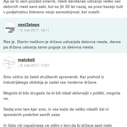
Aja se to sem pozabil omeniti, mladi dandanes ustvarijo veliko vec
delovnih mest sami sebi, kot so jih 30 let nazaj, se pravi kazejo tudi
v podjetnistvu bistveno vecjo samostojnost, kot vcasih.
next3steps
::
6. mar 2017, 16:11
Res je. Starim mačkom je država ustvarjala delovna mesta, danes
pa država ustvarja samo pogoje za delovna mesta.
matobeli
::
6. mar 2017, 17:07
Smo očitno že želeli družbenih sprememb. Ker prehod iz
industrijskega obdobja je zadel vse moderne države.
Mogoče bi bilo drugače če bi bili mladi aktivnejši v politiki, mogoče
ne.
Sedaj smo tam kjer smo, in vse kaže da veliko mladih žal ni
sposobnih poskrbet samih zase.
In čisto nič napačnega ne vidim v tem da bi država spet malo