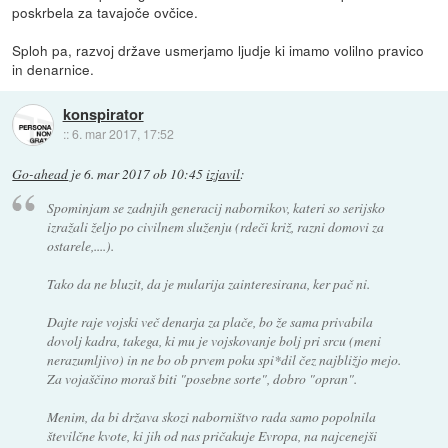
poskrbela za tavajoče ovčice.
Sploh pa, razvoj države usmerjamo ljudje ki imamo volilno pravico
in denarnice.
konspirator
::
6. mar 2017, 17:52
Go-ahead
je
6. mar 2017 ob 10:45
izjavil
:
Spominjam se zadnjih generacij nabornikov, kateri so serijsko
izražali željo po civilnem služenju (rdeči križ, razni domovi za
ostarele,....).
Tako da ne bluzit, da je mularija zainteresirana, ker pač ni.
Dajte raje vojski več denarja za plače, bo že sama privabila
dovolj kadra, takega, ki mu je vojskovanje bolj pri srcu (meni
nerazumljivo) in ne bo ob prvem poku spi*dil čez najbližjo mejo.
Za vojaščino moraš biti "posebne sorte", dobro "opran".
Menim, da bi država skozi naborništvo rada samo popolnila
številčne kvote, ki jih od nas pričakuje Evropa, na najcenejši