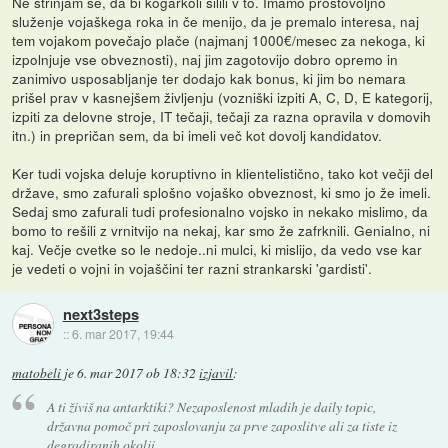
Ne strinjam se, da bi kogarkoli silili v to. Imamo prostovoljno
služenje vojaškega roka in če menijo, da je premalo interesa, naj
tem vojakom povečajo plače (najmanj 1000€/mesec za nekoga, ki
izpolnjuje vse obveznosti), naj jim zagotovijo dobro opremo in
zanimivo usposabljanje ter dodajo kak bonus, ki jim bo nemara
prišel prav v kasnejšem življenju (vozniški izpiti A, C, D, E kategorij,
izpiti za delovne stroje, IT tečaji, tečaji za razna opravila v domovih
itn.) in prepričan sem, da bi imeli več kot dovolj kandidatov.
Ker tudi vojska deluje koruptivno in klientelistično, tako kot večji del
države, smo zafurali splošno vojaško obveznost, ki smo jo že imeli.
Sedaj smo zafurali tudi profesionalno vojsko in nekako mislimo, da
bomo to rešili z vrnitvijo na nekaj, kar smo že zafrknili. Genialno, ni
kaj. Večje cvetke so le nedoje..ni mulci, ki mislijo, da vedo vse kar
je vedeti o vojni in vojaščini ter razni strankarski 'gardisti'.
next3steps
::
6. mar 2017, 19:44
matobeli
je
6. mar 2017 ob 18:32
izjavil
:
A ti živiš na antarktiki? Nezaposlenost mladih je daily topic,
državna pomoč pri zaposlovanju za prve zaposlitve ali za tiste iz
degradiranih okolji...