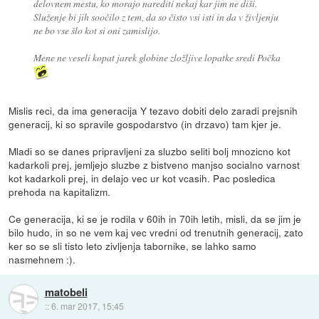
delovnem mestu, ko morajo narediti nekaj kar jim ne diši.
Služenje bi jih soočilo z tem, da so čisto vsi isti in da v življenju
ne bo vse šlo kot si oni zamislijo.
Mene ne veseli kopat jarek globine zložljive lopatke sredi Počka
Mislis reci, da ima generacija Y tezavo dobiti delo zaradi prejsnih
generacij, ki so spravile gospodarstvo (in drzavo) tam kjer je.
Mladi so se danes pripravljeni za sluzbo seliti bolj mnozicno kot
kadarkoli prej, jemljejo sluzbe z bistveno manjso socialno varnost
kot kadarkoli prej, in delajo vec ur kot vcasih. Pac posledica
prehoda na kapitalizm.
Ce generacija, ki se je rodila v 60ih in 70ih letih, misli, da se jim je
bilo hudo, in so ne vem kaj vec vredni od trenutnih generacij, zato
ker so se sli tisto leto zivljenja tabornike, se lahko samo
nasmehnem :).
matobeli
::
6. mar 2017, 15:45