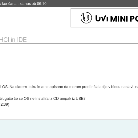
no končana
::
danes ob 06:10
HCI in IDE
il OS. Na starem listku imam napisano da moram pred inštalacijo v biosu nastavit
 kaj drugače če se OS ne instalira iz CD ampak iz USB?
12:39
)