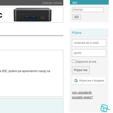
Išči:
Zadnje novice
Prijava
Zapomni si me
 na IDE, potem pa spremenim nazaj na
nov uporabnik
pozabili geslo?