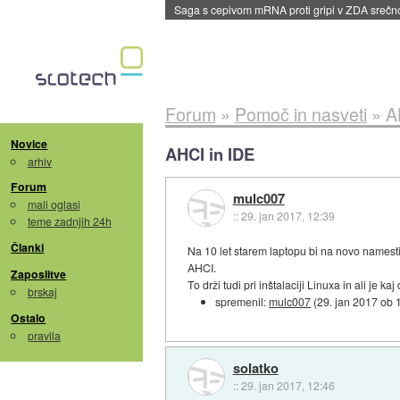
Saga s cepivom mRNA proti gripi v ZDA sreč
Forum
»
Pomoč in nasveti
»
A
Novice
AHCI in IDE
arhiv
Forum
mulc007
mali oglasi
::
29. jan 2017, 12:39
teme zadnjih 24h
Članki
Na 10 let starem laptopu bi na novo namest
AHCI.
Zaposlitve
To drži tudi pri inštalaciji Linuxa in ali je
brskaj
spremenil:
mulc007
(
29. jan 2017 ob 
Ostalo
pravila
solatko
::
29. jan 2017, 12:46