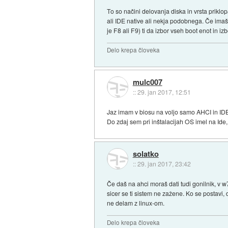
To so načini delovanja diska in vrsta priklo
ali IDE native ali nekja podobnega. Če imaš
je F8 ali F9) ti da izbor vseh boot enot in i
Delo krepa človeka
mulc007
::
29. jan 2017, 12:51
Jaz imam v biosu na voljo samo AHCI in ID
Do zdaj sem pri inštalacijah OS imel na Id
solatko
::
29. jan 2017, 23:42
Če daš na ahci moraš dati tudi gonilnik, v 
sicer se ti sistem ne zažene. Ko se postavi, 
ne delam z linux-om.
Delo krepa človeka