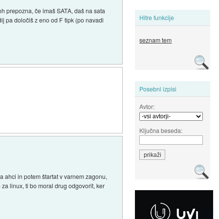
ploh prepozna, če imaš SATA, daš na sata
Hitre funkcije
ij pa določiš z eno od F tipk (po navadi
seznam tem
Posebni izpisi
Avtor:
Ključna beseda:
na ahci in potem štartat v varnem zagonu,
za linux, ti bo moral drug odgovorit, ker