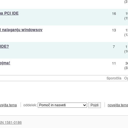
(3
na PCI IDE
16
1
(1
ri nalaganju windowsov
13
1
(1
 IDE?
7
1
(1
pojma!
11
3
(3
Sporočila
Og
arejša tema
oddelek:
novejša tem
SN 1581-0186