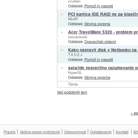
xxurban
Oddelek:
Pomoč in nasveti
»
PCI kartica IDE RAID ne pa klasič
WinXP
Oddelek:
Strojna oprema
»
Acer TravelMate 5320 - problem p
neznanovski
Oddelek:
Operacijski sistemi
»
Kako nastavit disk v Netbooku na
T.A.D.E.J
Oddelek:
Pomoč in nasveti
»
sata/ide nepravilno razumevanje 
HyperGL
Oddelek:
Strojna oprema
Tema
Več podobnih tem
« st
Pravila
Večina pravic pridržanih
Odgovornost
Oglaševanje
Kontakt
IS