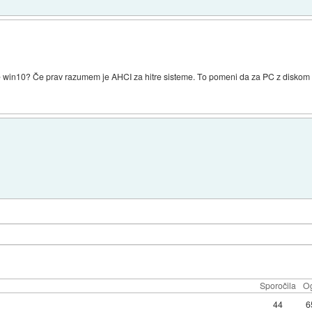
je win10? Če prav razumem je AHCI za hitre sisteme. To pomeni da za PC z diskom
Sporočila
Og
44
6