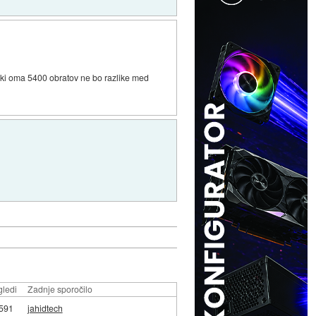
 ki oma 5400 obratov ne bo razlike med
ledi
Zadnje sporočilo
591
jahidtech