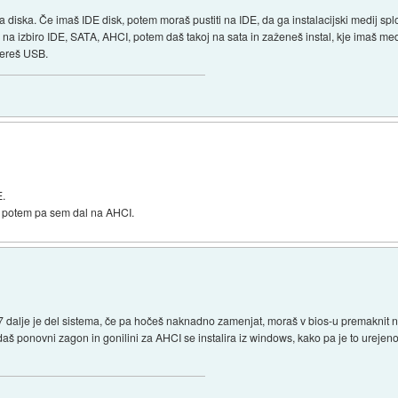
pa diska. Če imaš IDE disk, potem moraš pustiti na IDE, da ga instalacijski medij s
 na izbiro IDE, SATA, AHCI, potem daš takoj na sata in zaženeš instal, kje imaš med
zbereš USB.
E.
e, potem pa sem dal na AHCI.
w7 dalje je del sistema, če pa hočeš naknadno zamenjat, moraš v bios-u premaknit 
daš ponovni zagon in gonilini za AHCI se instalira iz windows, kako pa je to urejeno 