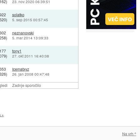
162)
23. nov 2020 06:39:51
922
solatko
520)
5. sep 2015 00:57:45
302
neznanovski
258)
5. mar 2014 13:09:33
177
tony1
079)
27. okt 2011 16:40:08
653
Icematxyz
326)
26. jan 2008 00:47:48
ledi
Zadnje sporočilo
a »
Na vrh ^