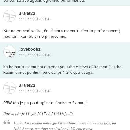
Brane22
::
11. jan 2017, 21:45
Kar ne pomeni veliko, če si stara mama in ti extra performance (
nad tem, kar rabiš) ne prinese nič.
iloveboobz
::
11. jan 2017, 21:46
ko bo stara mama hotla gledat youtube v hevc ali kaksen film, bo
kabini umru, pentium pa cical pr 1-2% cpu usaga.
Brane22
::
11. jan 2017, 21:46
25W tdp je pa po drugi strani nekako 2x manj.
iloveboobz
je
11. jan 2017 ob 21:46
izjavil
:
ko bo stara mama hotla gledat youtube v hevc ali kaksen film, bo
kabini umru, pentium pa cical pr 1-2% cpu usaga.