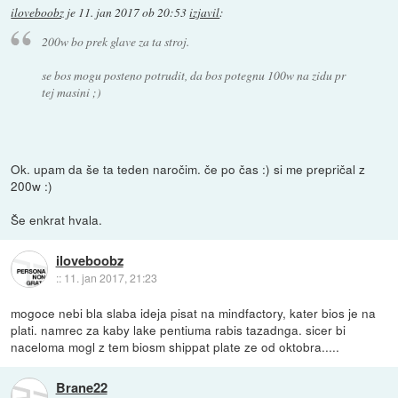
iloveboobz
je
11. jan 2017 ob 20:53
izjavil
:
200w bo prek glave za ta stroj.
se bos mogu posteno potrudit, da bos potegnu 100w na zidu pr
tej masini ;)
Ok. upam da še ta teden naročim. če po čas :) si me prepričal z
200w :)
Še enkrat hvala.
iloveboobz
::
11. jan 2017, 21:23
mogoce nebi bla slaba ideja pisat na mindfactory, kater bios je na
plati. namrec za kaby lake pentiuma rabis tazadnga. sicer bi
naceloma mogl z tem biosm shippat plate ze od oktobra.....
Brane22