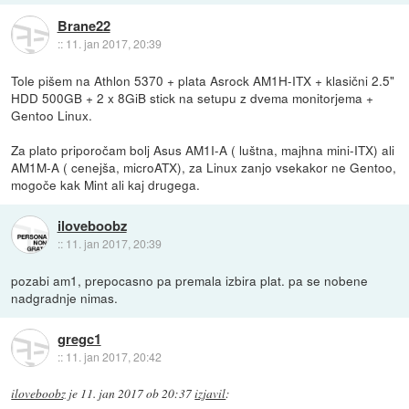
Brane22
::
11. jan 2017, 20:39
Tole pišem na Athlon 5370 + plata Asrock AM1H-ITX + klasični 2.5"
HDD 500GB + 2 x 8GiB stick na setupu z dvema monitorjema +
Gentoo Linux.
Za plato priporočam bolj Asus AM1I-A ( luštna, majhna mini-ITX) ali
AM1M-A ( cenejša, microATX), za Linux zanjo vsekakor ne Gentoo,
mogoče kak Mint ali kaj drugega.
iloveboobz
::
11. jan 2017, 20:39
pozabi am1, prepocasno pa premala izbira plat. pa se nobene
nadgradnje nimas.
gregc1
::
11. jan 2017, 20:42
iloveboobz
je
11. jan 2017 ob 20:37
izjavil
: