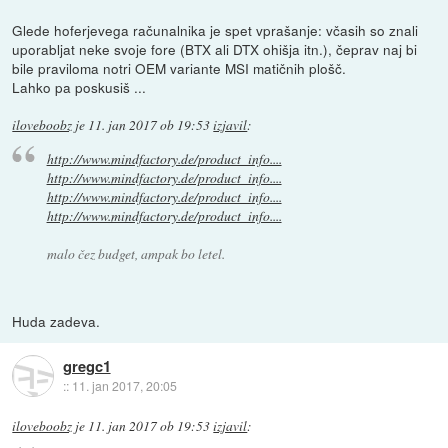
Glede hoferjevega računalnika je spet vprašanje: včasih so znali
uporabljat neke svoje fore (BTX ali DTX ohišja itn.), čeprav naj bi
bile praviloma notri OEM variante MSI matičnih plošč.
Lahko pa poskusiš ...
iloveboobz
je
11. jan 2017 ob 19:53
izjavil
:
http://www.mindfactory.de/product_info....
http://www.mindfactory.de/product_info....
http://www.mindfactory.de/product_info....
http://www.mindfactory.de/product_info....
malo čez budget, ampak bo letel.
Huda zadeva.
gregc1
::
11. jan 2017, 20:05
iloveboobz
je
11. jan 2017 ob 19:53
izjavil
: