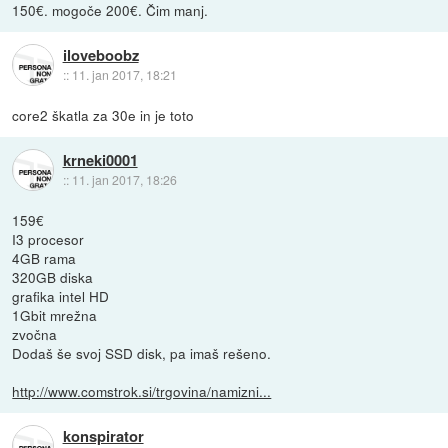
150€. mogoče 200€. Čim manj.
iloveboobz
::
11. jan 2017, 18:21
core2 škatla za 30e in je toto
krneki0001
::
11. jan 2017, 18:26
159€
I3 procesor
4GB rama
320GB diska
grafika intel HD
1Gbit mrežna
zvočna
Dodaš še svoj SSD disk, pa imaš rešeno.
http://www.comstrok.si/trgovina/namizni...
konspirator