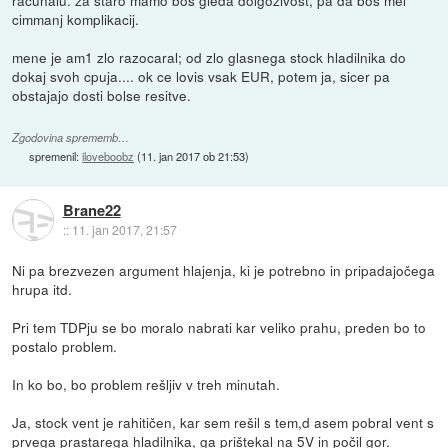
racunalu. za staro mamo bos gleda dolgozivost, pa da bos mel
cimmanj komplikacij.
mene je am1 zlo razocaral; od zlo glasnega stock hladilnika do
dokaj svoh cpuja.... ok ce lovis vsak EUR, potem ja, sicer pa
obstajajo dosti bolse resitve.
Zgodovina sprememb…
spremenil:
iloveboobz
(
11. jan 2017 ob 21:53
)
Brane22
::
11. jan 2017, 21:57
Ni pa brezvezen argument hlajenja, ki je potrebno in pripadajočega
hrupa itd.
Pri tem TDPju se bo moralo nabrati kar veliko prahu, preden bo to
postalo problem.
In ko bo, bo problem rešljiv v treh minutah.
Ja, stock vent je rahitičen, kar sem rešil s tem,d asem pobral vent s
prvega prastarega hladilnika, ga prištekal na 5V in počil gor.