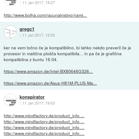
::
11. jan 2017, 18:27
http://www.bolha.com/racunalnistvo/nami...
gregc1
::
11. jan 2017, 18:55
ker ne vem točno če je kompatibilno, bi lahko nekdo preveril če je
procesor in matična plošča kompatibila... in pa če je grafična
kompatibilna z buntu 16.04.
https://www.amazon.de/Intel-BX80646G326...
https://www.amazon.de/Asus-H81M-PLUS-Ma...
konspirator
::
11. jan 2017, 19:03
http://www.mindfactory.de/product_info....
http://www.mindfactory.de/product_info....
http://www.mindfactory.de/product_info....
http://www.mindfactory.de/product_info....