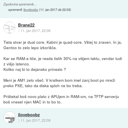
Zgodovina sprememb…
spremenil:
iloveboobz
(
11. jan 2017 ob 22:03
)
Brane22
::
11. jan 2017, 22:06
Tista stvar je dual core. Kabini je quad-core. Vštej to zraven. In ja,
Gentoo to zelo lepo izkorišča.
Kar se RAM-a tiče, je resda tistih 30% na višjem taktu, vendar tudi
z višjo latenco.
Koliko naj bi to dejansko prineslo ?
Meni je AM1 zelo všeč. V kratkem bom imel zanj boot po mreži
preko PXE, tako da diska sploh ne bo treba.
Prištekal boš novo plato z APUjem in RAM-om, na TFTP serverju
boš vnesel njen MAC in to bo to.
iloveboobz
::
11. jan 2017, 22:09