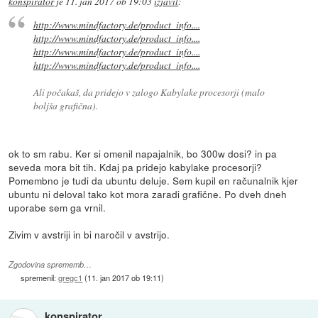
konspirator
je
11. jan 2017 ob 19:03
izjavil
:
http://www.mindfactory.de/product_info....
http://www.mindfactory.de/product_info....
http://www.mindfactory.de/product_info....
http://www.mindfactory.de/product_info....
Ali počakaš, da pridejo v zalogo Kabylake procesorji (malo
boljša grafična).
ok to sm rabu. Ker si omenil napajalnik, bo 300w dosi? in pa
seveda mora bit tih. Kdaj pa pridejo kabylake procesorji?
Pomembno je tudi da ubuntu deluje. Sem kupil en računalnik kjer
ubuntu ni deloval tako kot mora zaradi grafične. Po dveh dneh
uporabe sem ga vrnil.
Zivim v avstriji in bi naročil v avstrijo.
Zgodovina sprememb…
spremenil:
gregc1
(
11. jan 2017 ob 19:11
)
konspirator