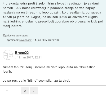
4 drekasta jedra proti 2 zelo hitrim z hypethreadingom je za dani
namen 100x bolse (browserji in podobno sranje se vse najraje
naslanja na en thread). to lepo opazim, ko presaltam iz domacega
z3735 (4 jedra na 1.3ghz) na kaksen j1800 ali ekvivalent (2ghz+
na 2 jedrih). enostavno precej bolj uporabno ob browsanju kjub pol
manj jedrom.
Zgodovina sprememb…
spremenil:
iloveboobz
(
11. jan 2017 ob 22:10
)
Brane22
::
11. jan 2017, 22:11
Nimam teh izkušenj. Chrome mi čisto lepo laufa na "drekastih"
jedrih.
Je pa res, da je "frišno" scompilan za ta stroj.
«
1
2
»