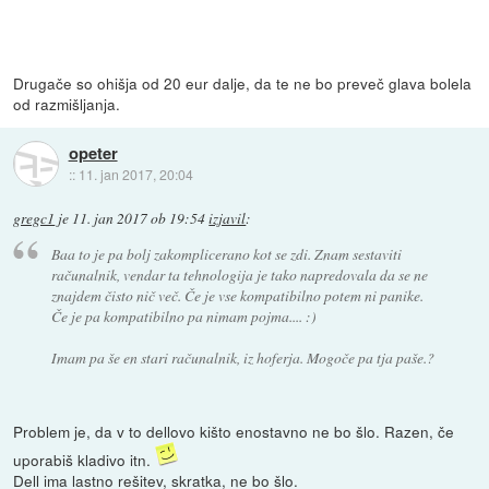
Drugače so ohišja od 20 eur dalje, da te ne bo preveč glava bolela
od razmišljanja.
opeter
::
11. jan 2017, 20:04
gregc1
je
11. jan 2017 ob 19:54
izjavil
:
Baa to je pa bolj zakomplicerano kot se zdi. Znam sestaviti
računalnik, vendar ta tehnologija je tako napredovala da se ne
znajdem čisto nič več. Če je vse kompatibilno potem ni panike.
Če je pa kompatibilno pa nimam pojma.... :)
Imam pa še en stari računalnik, iz hoferja. Mogoče pa tja paše.?
Problem je, da v to dellovo kišto enostavno ne bo šlo. Razen, če
uporabiš kladivo itn.
Dell ima lastno rešitev, skratka, ne bo šlo.