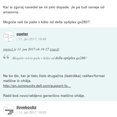
Kar si zgoraj navedel se mi zelo dopade. Je pa tudi ceneje od
amazona.
Mogoče veš če paše v kišto od della optiplex gx280?
opeter
::
11. jan 2017, 19:48
gregc1
je
11. jan 2017 ob 19:27
izjavil
:
Mogoče veš če paše v kišto od
della optiplex gx280
?
Ne bo šlo, ker je tisto čisto drugačna (lastniška) rešitev/format
matične in ohišja.
http://en.community.dell.com/support-fo...
Rabil boš novo/rabljeno generično matično ohišje.
iloveboobz
::
11. jan 2017, 19:53