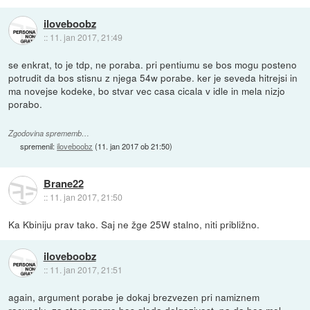
iloveboobz
::
11. jan 2017, 21:49
se enkrat, to je tdp, ne poraba. pri pentiumu se bos mogu posteno
potrudit da bos stisnu z njega 54w porabe. ker je seveda hitrejsi in
ma novejse kodeke, bo stvar vec casa cicala v idle in mela nizjo
porabo.
Zgodovina sprememb…
spremenil:
iloveboobz
(
11. jan 2017 ob 21:50
)
Brane22
::
11. jan 2017, 21:50
Ka Kbiniju prav tako. Saj ne žge 25W stalno, niti približno.
iloveboobz
::
11. jan 2017, 21:51
again, argument porabe je dokaj brezvezen pri namiznem