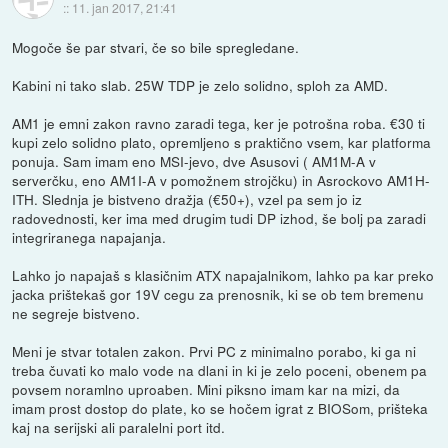
::
11. jan 2017, 21:41
Mogoče še par stvari, če so bile spregledane.
Kabini ni tako slab. 25W TDP je zelo solidno, sploh za AMD.
AM1 je emni zakon ravno zaradi tega, ker je potrošna roba. €30 ti
kupi zelo solidno plato, opremljeno s praktično vsem, kar platforma
ponuja. Sam imam eno MSI-jevo, dve Asusovi ( AM1M-A v
serverčku, eno AM1I-A v pomožnem strojčku) in Asrockovo AM1H-
ITH. Slednja je bistveno dražja (€50+), vzel pa sem jo iz
radovednosti, ker ima med drugim tudi DP izhod, še bolj pa zaradi
integriranega napajanja.
Lahko jo napajaš s klasičnim ATX napajalnikom, lahko pa kar preko
jacka prištekaš gor 19V cegu za prenosnik, ki se ob tem bremenu
ne segreje bistveno.
Meni je stvar totalen zakon. Prvi PC z minimalno porabo, ki ga ni
treba čuvati ko malo vode na dlani in ki je zelo poceni, obenem pa
povsem noramlno uproaben. Mini piksno imam kar na mizi, da
imam prost dostop do plate, ko se hočem igrat z BIOSom, prišteka
kaj na serijski ali paralelni port itd.