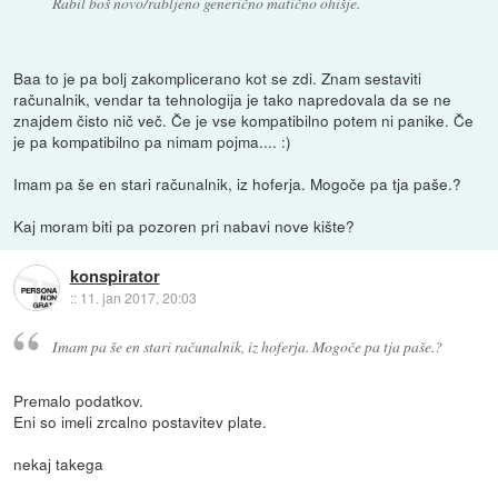
Rabil boš novo/rabljeno generično matično ohišje.
Baa to je pa bolj zakomplicerano kot se zdi. Znam sestaviti
računalnik, vendar ta tehnologija je tako napredovala da se ne
znajdem čisto nič več. Če je vse kompatibilno potem ni panike. Če
je pa kompatibilno pa nimam pojma.... :)
Imam pa še en stari računalnik, iz hoferja. Mogoče pa tja paše.?
Kaj moram biti pa pozoren pri nabavi nove kište?
konspirator
::
11. jan 2017, 20:03
Imam pa še en stari računalnik, iz hoferja. Mogoče pa tja paše.?
Premalo podatkov.
Eni so imeli zrcalno postavitev plate.
nekaj takega