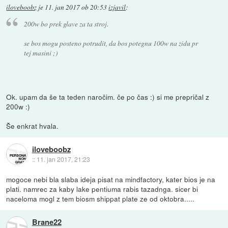
iloveboobz
je
11. jan 2017 ob 20:53
izjavil
:
200w bo prek glave za ta stroj.
se bos mogu posteno potrudit, da bos potegnu 100w na zidu pr
tej masini ;)
Ok. upam da še ta teden naročim. če po čas :) si me prepričal z
200w :)
Še enkrat hvala.
iloveboobz
::
11. jan 2017, 21:23
mogoce nebi bla slaba ideja pisat na mindfactory, kater bios je na
plati. namrec za kaby lake pentiuma rabis tazadnga. sicer bi
naceloma mogl z tem biosm shippat plate ze od oktobra.....
Brane22