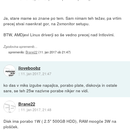
Ja, stare mame so znane po tem. Sam nimam teh težav, pa vrtim
precej stvai naenkrat gor, na 2xmonitor setupu.
BTW, AMDjevi Linux driverji so še vedno precej nad Intlovimi.
Zgodovina sprememb…
spremenilo:
Brane22
(
11. jan 2017 ob 21:47
)
iloveboobz
::
11. jan 2017, 21:47
ko das v miks izgube napajlca, porabo plate, diskovja in ostale
sare, se teh 25w nazivne porabe nikjer ne vidi.
Brane22
::
11. jan 2017, 21:48
Disk ima porabo 1W ( 2.5" 500GB HDD), RAM moogče 3W na
plošček.