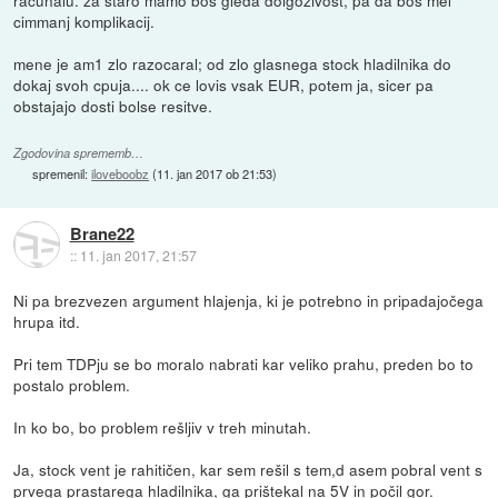
racunalu. za staro mamo bos gleda dolgozivost, pa da bos mel
cimmanj komplikacij.
mene je am1 zlo razocaral; od zlo glasnega stock hladilnika do
dokaj svoh cpuja.... ok ce lovis vsak EUR, potem ja, sicer pa
obstajajo dosti bolse resitve.
Zgodovina sprememb…
spremenil:
iloveboobz
(
11. jan 2017 ob 21:53
)
Brane22
::
11. jan 2017, 21:57
Ni pa brezvezen argument hlajenja, ki je potrebno in pripadajočega
hrupa itd.
Pri tem TDPju se bo moralo nabrati kar veliko prahu, preden bo to
postalo problem.
In ko bo, bo problem rešljiv v treh minutah.
Ja, stock vent je rahitičen, kar sem rešil s tem,d asem pobral vent s
prvega prastarega hladilnika, ga prištekal na 5V in počil gor.