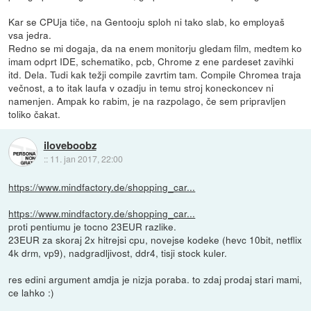
Kar se CPUja tiče, na Gentooju sploh ni tako slab, ko employaš
vsa jedra.
Redno se mi dogaja, da na enem monitorju gledam film, medtem ko
imam odprt IDE, schematiko, pcb, Chrome z ene pardeset zavihki
itd. Dela. Tudi kak težji compile zavrtim tam. Compile Chromea traja
večnost, a to itak laufa v ozadju in temu stroj koneckoncev ni
namenjen. Ampak ko rabim, je na razpolago, če sem pripravljen
toliko čakat.
iloveboobz
::
11. jan 2017, 22:00
https://www.mindfactory.de/shopping_car...
https://www.mindfactory.de/shopping_car...
proti pentiumu je tocno 23EUR razlike.
23EUR za skoraj 2x hitrejsi cpu, novejse kodeke (hevc 10bit, netflix
4k drm, vp9), nadgradljivost, ddr4, tisji stock kuler.
res edini argument amdja je nizja poraba. to zdaj prodaj stari mami,
ce lahko :)