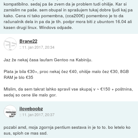
kompatibilno. sedaj pa še zvem da je problem tudi ohišje. Kar si
zamislim ne paše. sem obupal in sprašujem tukaj dobre ljudi kaj pa
kako. Cena ni tako pomembna, (cca200€) pomembno je to da
računalnik dela in pa da je tih. podpr mora biti z ubuntom 16.04 ali
kasen drugi linux. Windovs odpade.
Brane22
::
11. jan 2017, 20:34
Jaz že nekaj časa laufam Gentoo na Kabiniju.
Plata je bila €30+, proc nekaj čez €40, ohišje malo čez €30, 8GB
RAM je blo €35
MIslim, da sem takrat lahko spravil vse skupaj v ~ €150 + poštnina,
sedaj so cene šle malo gor.
iloveboobz
::
11. jan 2017, 20:37
pozabi amd, moja zgornja pentium sestava in je to to. bo letelo ko
sus, sploh ce mas ssd.