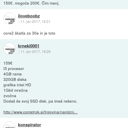
150€. mogoče 200€. Čim manj.
iloveboobz
::
11. jan 2017, 18:21
core2 škatla za 30e in je toto
krneki0001
::
11. jan 2017, 18:26
159€
I3 procesor
4GB rama
320GB diska
grafika intel HD
1Gbit mrežna
zvočna
Dodaš še svoj SSD disk, pa imaš rešeno.
http://www.comstrok.si/trgovina/namizni...
konspirator