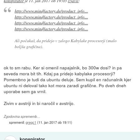
konspirator
je
11. jan 2017 ob 19:03
izjavil
:
http://www.mindfactory.de/product_info....
http://www.mindfactory.de/product_info....
http://www.mindfactory.de/product_info....
http://www.mindfactory.de/product_info....
Ali počakaš, da pridejo v zalogo Kabylake procesorji (malo
boljša grafična).
ok to sm rabu. Ker si omenil napajalnik, bo 300w dosi? in pa
seveda mora bit tih. Kdaj pa pridejo kabylake procesorji?
Pomembno je tudi da ubuntu deluje. Sem kupil en računalnik kjer
ubuntu ni deloval tako kot mora zaradi grafične. Po dveh dneh
uporabe sem ga vrnil.
Zivim v avstriji in bi naročil v avstrijo.
Zgodovina sprememb…
spremenil:
gregc1
(
11. jan 2017 ob 19:11
)
konspirator