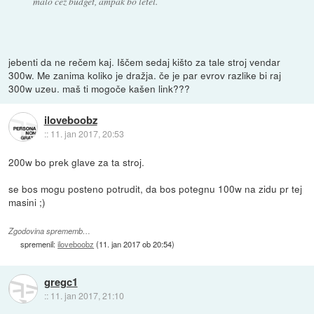
malo čez budget, ampak bo letel.
jebenti da ne rečem kaj. Iščem sedaj kišto za tale stroj vendar
300w. Me zanima koliko je dražja. če je par evrov razlike bi raj
300w uzeu. maš ti mogoče kašen link???
iloveboobz
::
11. jan 2017, 20:53
200w bo prek glave za ta stroj.
se bos mogu posteno potrudit, da bos potegnu 100w na zidu pr tej
masini ;)
Zgodovina sprememb…
spremenil:
iloveboobz
(
11. jan 2017 ob 20:54
)
gregc1
::
11. jan 2017, 21:10