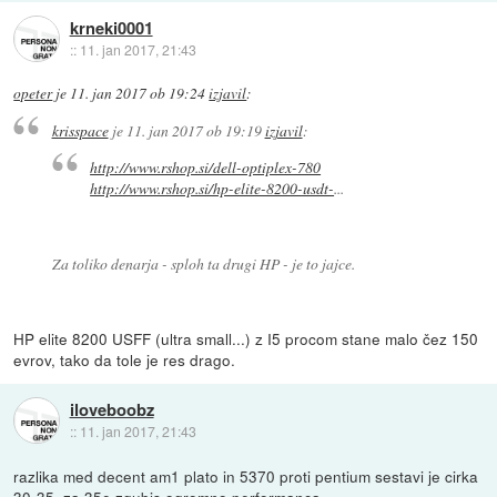
krneki0001
::
11. jan 2017, 21:43
opeter
je
11. jan 2017 ob 19:24
izjavil
:
krisspace
je
11. jan 2017 ob 19:19
izjavil
:
http://www.rshop.si/dell-optiplex-780
http://www.rshop.si/hp-elite-8200-usdt-
...
Za toliko denarja - sploh ta drugi HP - je to jajce.
HP elite 8200 USFF (ultra small...) z I5 procom stane malo čez 150
evrov, tako da tole je res drago.
iloveboobz
::
11. jan 2017, 21:43
razlika med decent am1 plato in 5370 proti pentium sestavi je cirka
30-35. za 35e zgubis ogromno performanca.