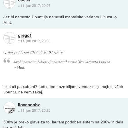
::
11. jan 2017, 20:07
Jaz bi namesto Ubuntuja namestil mentolsko varianto Linuxa ->
Mint
.
gregc1
::
11. jan 2017, 20:08
opeter
je
11. jan 2017 ob 20:07
izjavil
:
Jaz bi namesto Ubuntuja namestil mentolsko varianto Linuxa -
>
Mint
.
mint ali pa xubunt? tudi o tem razmišljam, vendar mi je najbolj všeč
ubuntu. ne vem zakaj.
iloveboobz
::
11. jan 2017, 20:25
300w je preko glave za to. laufam podoben sistem na 200w in dela
bp ze 4 leta.