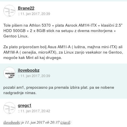
Brane22
::
11. jan 2017, 20:39
Tole pišem na Athlon 5370 + plata Asrock AM1H-ITX + klasični 2.5"
HDD 500GB + 2 x 8GiB stick na setupu z dvema monitorjema +
Gentoo Linux.
Za plato priporočam bolj Asus AM1I-A ( luštna, majhna mini-ITX) ali
AM1M-A ( cenejša, microATX), za Linux zanjo vsekakor ne Gentoo,
mogoče kak Mint ali kaj drugega.
iloveboobz
::
11. jan 2017, 20:39
pozabi am1, prepocasno pa premala izbira plat. pa se nobene
nadgradnje nimas.
gregc1
::
11. jan 2017, 20:42
iloveboobz
je
11. jan 2017 ob 20:37
izjavil
: