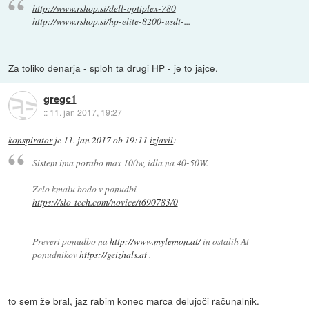
http://www.rshop.si/dell-optiplex-780
http://www.rshop.si/hp-elite-8200-usdt-...
Za toliko denarja - sploh ta drugi HP - je to jajce.
gregc1
::
11. jan 2017, 19:27
konspirator
je
11. jan 2017 ob 19:11
izjavil
:
Sistem ima porabo max 100w, idla na 40-50W.
Zelo kmalu bodo v ponudbi
https://slo-tech.com/novice/t690783/0
Preveri ponudbo na
http://www.mylemon.at/
in ostalih At
ponudnikov
https://geizhals.at
.
to sem že bral, jaz rabim konec marca delujoči računalnik.