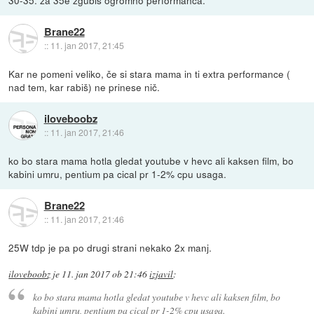
Brane22
::
11. jan 2017, 21:45
Kar ne pomeni veliko, če si stara mama in ti extra performance (
nad tem, kar rabiš) ne prinese nič.
iloveboobz
::
11. jan 2017, 21:46
ko bo stara mama hotla gledat youtube v hevc ali kaksen film, bo
kabini umru, pentium pa cical pr 1-2% cpu usaga.
Brane22
::
11. jan 2017, 21:46
25W tdp je pa po drugi strani nekako 2x manj.
iloveboobz
je
11. jan 2017 ob 21:46
izjavil
:
ko bo stara mama hotla gledat youtube v hevc ali kaksen film, bo
kabini umru, pentium pa cical pr 1-2% cpu usaga.