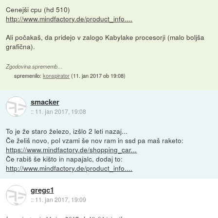
Cenejši cpu (hd 510)
http://www.mindfactory.de/product_info....
Ali počakaš, da pridejo v zalogo Kabylake procesorji (malo boljša
grafična).
Zgodovina sprememb…
spremenilo:
konspirator
(
11. jan 2017 ob 19:08
)
smacker
::
11. jan 2017, 19:08
To je že staro železo, izšlo 2 leti nazaj...
Če želiš novo, pol vzami še nov ram in ssd pa maš raketo:
https://www.mindfactory.de/shopping_car...
Če rabiš še kišto in napajalc, dodaj to:
http://www.mindfactory.de/product_info....
gregc1
::
11. jan 2017, 19:09