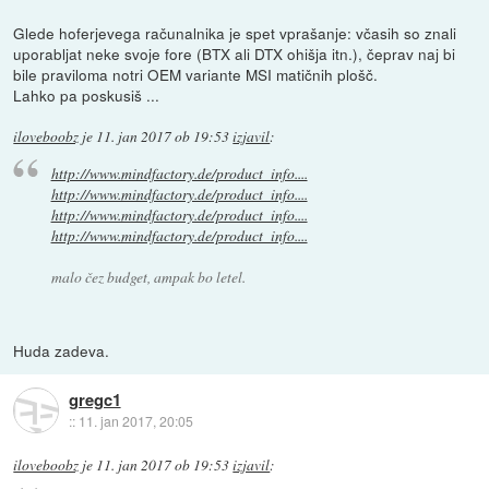
Glede hoferjevega računalnika je spet vprašanje: včasih so znali
uporabljat neke svoje fore (BTX ali DTX ohišja itn.), čeprav naj bi
bile praviloma notri OEM variante MSI matičnih plošč.
Lahko pa poskusiš ...
iloveboobz
je
11. jan 2017 ob 19:53
izjavil
:
http://www.mindfactory.de/product_info....
http://www.mindfactory.de/product_info....
http://www.mindfactory.de/product_info....
http://www.mindfactory.de/product_info....
malo čez budget, ampak bo letel.
Huda zadeva.
gregc1
::
11. jan 2017, 20:05
iloveboobz
je
11. jan 2017 ob 19:53
izjavil
: