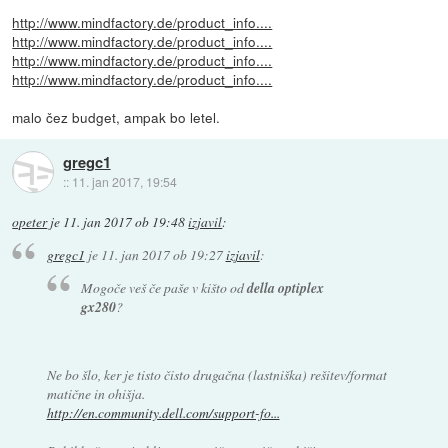
http://www.mindfactory.de/product_info....
http://www.mindfactory.de/product_info....
http://www.mindfactory.de/product_info....
http://www.mindfactory.de/product_info....
malo čez budget, ampak bo letel.
gregc1
::
11. jan 2017, 19:54
opeter
je
11. jan 2017 ob 19:48
izjavil
:
gregc1
je
11. jan 2017 ob 19:27
izjavil
:
Mogoče veš če paše v kišto od
della optiplex
gx280
?
Ne bo šlo, ker je tisto čisto drugačna (lastniška) rešitev/format
matične in ohišja.
http://en.community.dell.com/support-fo...