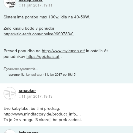
::
11. jan 2017, 19:11
Sistem ima porabo max 100w, idla na 40-50W.
Zelo kmalu bodo v ponudbi
https://slo-tech.com/novice/t690783/0
Preveri ponudbo na
http://www.mylemon.at/
in ostalih At
ponudnikov
https://geizhals.at
.
Zgodovina sprememb…
spremenilo:
konspirator
(
11. jan 2017 ob 19:15
)
smacker
::
11. jan 2017, 19:13
Evo kabylake, če ti ni predrag:
http://www.mindfactory.de/product_info....
Ta je že v rangu i3 skoraj, bo prek zadost.
krisspace