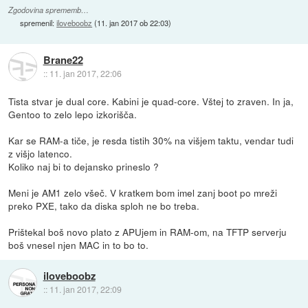
Zgodovina sprememb…
spremenil:
iloveboobz
(
11. jan 2017 ob 22:03
)
Brane22
::
11. jan 2017, 22:06
Tista stvar je dual core. Kabini je quad-core. Vštej to zraven. In ja,
Gentoo to zelo lepo izkorišča.
Kar se RAM-a tiče, je resda tistih 30% na višjem taktu, vendar tudi
z višjo latenco.
Koliko naj bi to dejansko prineslo ?
Meni je AM1 zelo všeč. V kratkem bom imel zanj boot po mreži
preko PXE, tako da diska sploh ne bo treba.
Prištekal boš novo plato z APUjem in RAM-om, na TFTP serverju
boš vnesel njen MAC in to bo to.
iloveboobz
::
11. jan 2017, 22:09