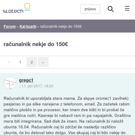
☰
Forum
»
Kaj kupiti
»
računalnik nekje do 150€
računalnik nekje do 150€
«
1
2
»
gregc1
::
11. jan 2017, 18:20
Računalnik bi uporabljala stara mama. Za skpye crome(1 zavihek)
pasjanso in pa slike narejene z telefonom, email. Za začetek rabim
matično ploščo in pa procesor, ker imam dve kišti in bi probal če
gre matična notri. Kasneje bi nabavil ram in pa napajalnik. Grafična
mora biti integrirana. Ssd disk že imam. Na računalnik bi naložil
ubunta 16.04. Računalnik naj bi zdržal še nasledjo različico
ubunta, če bo deloval tako dolgo. Vse skupaj naj bi bilo nekje do