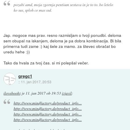
pozabi amd, moja zgornja pentium sestava in je to to. bo letelo
ko sus, sploh ce mas ssd.
Jap. mogoce mas prav. resno razmisljam o tvoji ponudbi. deloma
sem obupal na iskanjem, deloma je pa dobra kombinacija. Bi bila
primerna tudi zame :) kaj šele za mamo. za števec obračat bo
uredu hehe :))
Tako da hvala za tvoj čas. si mi polepšal večer.
gregc1
::
11. jan 2017, 20:53
iloveboobz
je
11. jan 2017 ob 19:53
izjavil
:
http://www.mindfactory.de/product_info....
http://www.mindfactory.de/product_info....
http://www.mindfactory.de/product_info....
http://www.mindfactory.de/product_info....