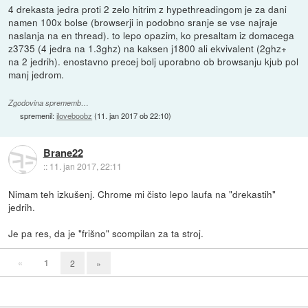
4 drekasta jedra proti 2 zelo hitrim z hypethreadingom je za dani
namen 100x bolse (browserji in podobno sranje se vse najraje
naslanja na en thread). to lepo opazim, ko presaltam iz domacega
z3735 (4 jedra na 1.3ghz) na kaksen j1800 ali ekvivalent (2ghz+
na 2 jedrih). enostavno precej bolj uporabno ob browsanju kjub pol
manj jedrom.
Zgodovina sprememb…
spremenil:
iloveboobz
(
11. jan 2017 ob 22:10
)
Brane22
::
11. jan 2017, 22:11
Nimam teh izkušenj. Chrome mi čisto lepo laufa na "drekastih"
jedrih.
Je pa res, da je "frišno" scompilan za ta stroj.
«
1
2
»