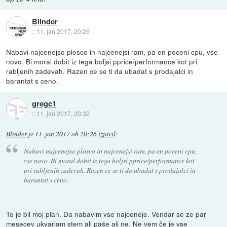
Blinder
::
11. jan 2017, 20:26
Nabavi najcenejso plosco in najcenejsi ram, pa en poceni cpu, vse
novo. Bi moral dobit iz tega boljsi pprice/performance kot pri
rabljenih zadevah. Razen ce se ti da ubadat s prodajalci in
barantat s ceno.
gregc1
::
11. jan 2017, 20:32
Blinder
je
11. jan 2017 ob 20:26
izjavil
:
Nabavi najcenejso plosco in najcenejsi ram, pa en poceni cpu,
vse novo. Bi moral dobit iz tega boljsi pprice/performance kot
pri rabljenih zadevah. Razen ce se ti da ubadat s prodajalci in
barantat s ceno.
To je bil moj plan. Da nabavim vse najceneje. Vendar se ze par
mesecev ukvarjam stem ali paše ali ne. Ne vem če je vse