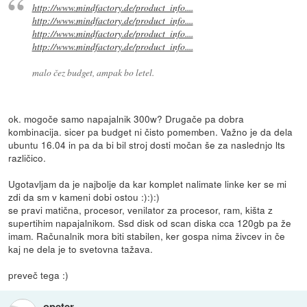
http://www.mindfactory.de/product_info....
http://www.mindfactory.de/product_info....
http://www.mindfactory.de/product_info....
http://www.mindfactory.de/product_info....
malo čez budget, ampak bo letel.
ok. mogoče samo napajalnik 300w? Drugače pa dobra
kombinacija. sicer pa budget ni čisto pomemben. Važno je da dela
ubuntu 16.04 in pa da bi bil stroj dosti močan še za naslednjo lts
različico.
Ugotavljam da je najbolje da kar komplet nalimate linke ker se mi
zdi da sm v kameni dobi ostou :):):)
se pravi matična, procesor, venilator za procesor, ram, kišta z
supertihim napajalnikom. Ssd disk od scan diska cca 120gb pa že
imam. Računalnik mora biti stabilen, ker gospa nima živcev in če
kaj ne dela je to svetovna tažava.
preveč tega :)
opeter