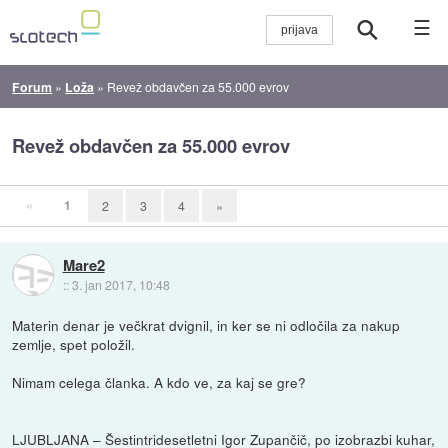
☰
Forum
»
Loža
»
Revež obdavčen za 55.000 evrov
Revež obdavčen za 55.000 evrov
«
1
2
3
4
»
Mare2
::
3. jan 2017, 10:48
Materin denar je večkrat dvignil, in ker se ni odločila za nakup
zemlje, spet položil.
Nimam celega članka. A kdo ve, za kaj se gre?
LJUBLJANA – Šestintridesetletni Igor Zupančič, po izobrazbi kuhar,