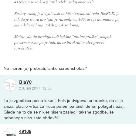
4) Njemu so ta kvazi "prihodek" sedaj obdavčili
Razlog, zakaj je dvigal cash za hišo (vrednosti reda 30kEUR) je
bil, da je šlo za aro (kar je razumljivo, 10% are je normalno, pa
marsikdo ne hrani takih zneskov doma).
Možno, da tip prodaja tudi kakšne "pralne praške", ampak
povsem možno pa je tudi, da so birokrati malce preveč
birokratski.
Ne morem(o) prebrati, lahko screenshotas?
BlaY0
::
3. jan 2017, 12:56
To je zgodbica polna lukenj. Folk je dvigoval prihranke, da si je
znižal plačilo vrtca za froce potem pa taisti denar polagal nazaj.
Glede na to da še nikjer nisem zasledil takšne zgodbe, še
nobenega niso zato obdavčili...
49106