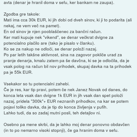
avta (denar je hranil doma v sefu, ker bankam ne zaupa).
Zgodba gre takole:
Mati ima cca 30k EUR, ki jih dobi od dveh sinov, ki ji to podarita (ali
nekaj, ne vem več na pamet).
En od sinov je njen pooblaščenec za bančni račun.
Ker mati kupuje nek "vikend", se denar večkrat dvigne za
potencialno plačilo are (tako je pisalo v članku).
Ko se za nakup ne odloči, se denar položi nazaj.
Po par letih takšne aktivnost, sina na zagovor pokliče urad za
pranje denarja, kmalu zatem pa še davčna, ki se je odločila, da je
vsak polog na račun bil nov prihodek, skupaj davka na ta prihodek
pa je 55k EUR.
Vsekakor so tu potencialni zahebi.
Če je res, kar tip pravi, potem če nek Janez Novak od danes, do
konca leta vsak dan dvigne 1k EUR in jih vsak dan spet položi
nazaj, pridela "300k"+ EUR neznanih prihodkov, na kar se potem
pojavi toliko davka, da je tip do konca življenja v pufih.
Lahko tudi, da so zadaj mutni posli, teh detajlov ni.
Osebno pa mene skrbi, da je lahko moj denar ponovno obdavčen
(in to po nemarno visoki stopnji), če ga hranim doma v sefu.