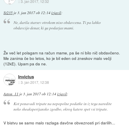
::
3. jan 2017, 12:32
St235
je
3. jan 2017 ob 12:14
izjavil
:
Ne, darila starsev otrokom niso obdavcena. Ti pa lahko
obdavcijo denar, ki ga podarjas mami.
Že več let polagam na račun mame, pa še ni bilo nič obdavčeno.
Me zanima če bo letos, ko je bil eden od zneskov malo večji
(12kE). Upam pa da ne.
Invictus
::
3. jan 2017, 12:38
Aston_11
je
3. jan 2017 ob 12:14
izjavil
:
Kot ponavadi tripate na nepopolne podatke in iz tega naredite
neko sheaksperijansko zgodbo, okrog katere spet vsi tripate.
V bistvu se samo malo razlaga davčne obveznosti pri darilih...