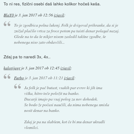
To ni res, fizični osebi daš lahko kolikor hočeš keša.
BlaY0
je
3. jan 2017 ob 12:56
izjavil
:
To je zgodbica polna lukenj. Folk je dvigoval prihranke, da si je
znižal plačilo vrtca za froce potem pa taisti denar polagal nazaj.
Glede na to da še nikjer nisem zasledil takšne zgodbe, še
nobenega niso zato obdavčili...
Zdaj pa to naredi 3x, 4x..
kalorijagr
je
3. jan 2017 ob 12:45
izjavil
:
Furbo
je
3. jan 2017 ob 11:21
izjavil
:
Ja folk je pač butast, vsakih par evrov ki jih ima
viška, hitro teče položit na banko.
Dacarji imajo pa vsaj polog za nov dohodek.
Se bodo že počasi naučili, da nima nobenega smisla
nosit denar na banko.
Zdaj je pa na slabšem, kot če bi mu denar ukradli
vlomilci.