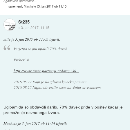
Zgodovina sprememb…
spremenil:
Machete
(
3. jan 2017 ob 11:15
)
St235
::
3. jan 2017, 11:15
mile
je
3. jan 2017 ob 11:05
izjavil
:
Verjetno so mu upalili 70% davek
Preberi si
http://www.simic-partnerji.si/davcni-bl...
2016.05.22 Kam je šla zdrava kmečka pamet?
2016.08.25 Nujno obvestilo vsem davčnim zavezancem
Ugibam da so obdavčili darilo, 70% davek pride v poštev kadar je
premoženje neznanega izvora.
Machete
je
3. jan 2017 ob 11:14
izjavil
: