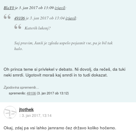
BlaY0
je
3. jan 2017 ob 13:09
izjavil
:
49106
je
3. jan 2017 ob 13:04
izjavil
:
Katerih lukenj?
Saj pravim, Janši je zgleda uspelo pojasnit vse, pa je bil tak
halo.
Oh princa teme si privlekel v debato. Ni dovolj, da rečeš, da tuki
neki smrdi. Ugotovit moraš kaj smrdi in to tudi dokazat.
Zgodovina sprememb…
spremenilo:
49106
(
3. jan 2017 ob 13:12
)
jtothek
::
3. jan 2017, 13:14
Okaj, zdaj pa vsi lahko jamramo čez državo koliko hočemo.