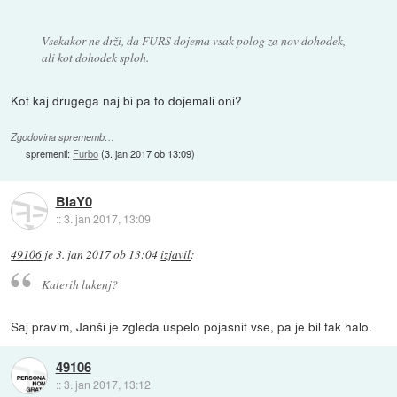
Vsekakor ne drži, da FURS dojema vsak polog za nov dohodek,
ali kot dohodek sploh.
Kot kaj drugega naj bi pa to dojemali oni?
Zgodovina sprememb…
spremenil:
Furbo
(
3. jan 2017 ob 13:09
)
BlaY0
::
3. jan 2017, 13:09
49106
je
3. jan 2017 ob 13:04
izjavil
:
Katerih lukenj?
Saj pravim, Janši je zgleda uspelo pojasnit vse, pa je bil tak halo.
49106
::
3. jan 2017, 13:12