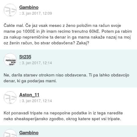
Gambino
::
3. jan 2017, 12:09
Čakte mal. Če jaz vsak mesec z ženo položim na račun svoje
mame po 1000E in jih imam recimo trenutno 60kE. Potem pa rabim
za nakup nepremičnine ta denar in ga mama nakaže nazaj na moj
oz ženin račun, bo stvar obdavčena? Zakaj?
St235
::
3. jan 2017, 12:14
Ne, darila starsev otrokom niso obdavcena. Ti pa lahko obdavcijo
denar, ki ga podarjas mami.
Aston_11
::
3. jan 2017, 12:14
Kot ponavadi tripate na nepopolne podatke in iz tega naredite
neko sheaksperijansko zgodbo, okrog katere spet vsi tripate.
Gambino