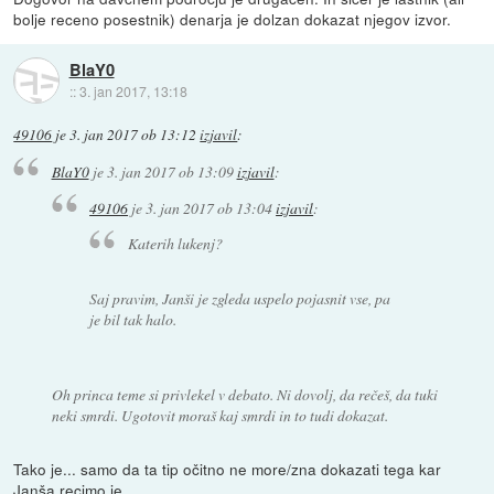
bolje receno posestnik) denarja je dolzan dokazat njegov izvor.
BlaY0
::
3. jan 2017, 13:18
49106
je
3. jan 2017 ob 13:12
izjavil
:
BlaY0
je
3. jan 2017 ob 13:09
izjavil
:
49106
je
3. jan 2017 ob 13:04
izjavil
:
Katerih lukenj?
Saj pravim, Janši je zgleda uspelo pojasnit vse, pa
je bil tak halo.
Oh princa teme si privlekel v debato. Ni dovolj, da rečeš, da tuki
neki smrdi. Ugotovit moraš kaj smrdi in to tudi dokazat.
Tako je... samo da ta tip očitno ne more/zna dokazati tega kar
Janša recimo je.