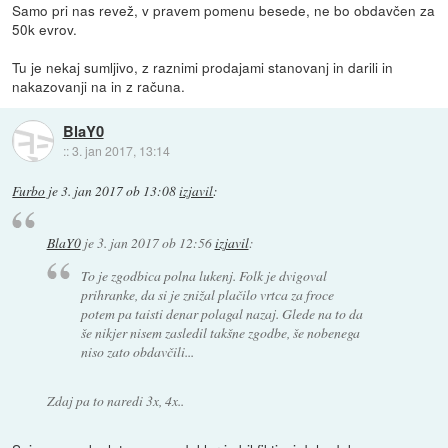
Samo pri nas revež, v pravem pomenu besede, ne bo obdavčen za
50k evrov.
Tu je nekaj sumljivo, z raznimi prodajami stanovanj in darili in
nakazovanji na in z računa.
BlaY0
::
3. jan 2017, 13:14
Furbo
je
3. jan 2017 ob 13:08
izjavil
:
BlaY0
je
3. jan 2017 ob 12:56
izjavil
:
To je zgodbica polna lukenj. Folk je dvigoval
prihranke, da si je znižal plačilo vrtca za froce
potem pa taisti denar polagal nazaj. Glede na to da
še nikjer nisem zasledil takšne zgodbe, še nobenega
niso zato obdavčili...
Zdaj pa to naredi 3x, 4x..