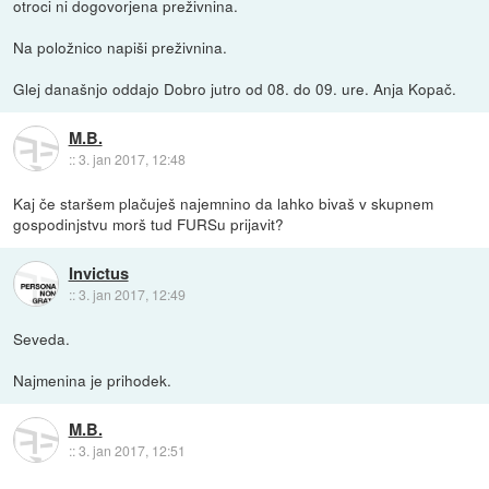
otroci ni dogovorjena preživnina.
Na položnico napiši preživnina.
Glej današnjo oddajo Dobro jutro od 08. do 09. ure. Anja Kopač.
M.B.
::
3. jan 2017, 12:48
Kaj če staršem plačuješ najemnino da lahko bivaš v skupnem
gospodinjstvu morš tud FURSu prijavit?
Invictus
::
3. jan 2017, 12:49
Seveda.
Najmenina je prihodek.
M.B.
::
3. jan 2017, 12:51