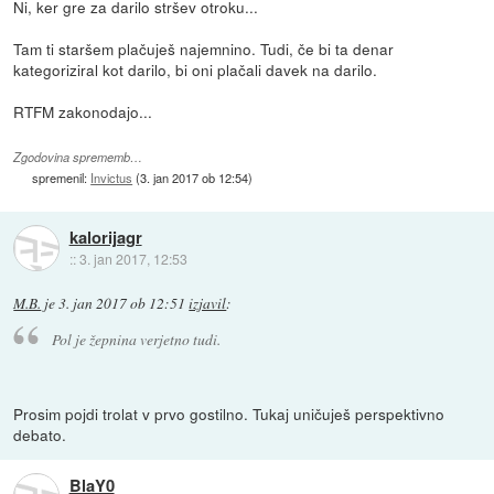
Ni, ker gre za darilo stršev otroku...
Tam ti staršem plačuješ najemnino. Tudi, če bi ta denar
kategoriziral kot darilo, bi oni plačali davek na darilo.
RTFM zakonodajo...
Zgodovina sprememb…
spremenil:
Invictus
(
3. jan 2017 ob 12:54
)
kalorijagr
::
3. jan 2017, 12:53
M.B.
je
3. jan 2017 ob 12:51
izjavil
:
Pol je žepnina verjetno tudi.
Prosim pojdi trolat v prvo gostilno. Tukaj uničuješ perspektivno
debato.
BlaY0