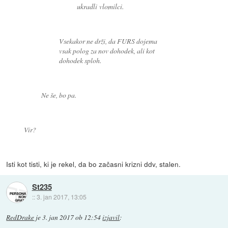
ukradli vlomilci.
Vsekakor ne drži, da FURS dojema
vsak polog za nov dohodek, ali kot
dohodek sploh.
Ne še, bo pa.
Vir?
Isti kot tisti, ki je rekel, da bo začasni krizni ddv, stalen.
St235
::
3. jan 2017, 13:05
RedDrake
je
3. jan 2017 ob 12:54
izjavil
: