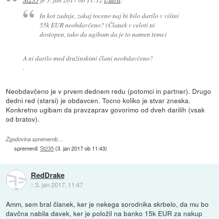
In kot zadnje, zakaj toceno naj bi bilo darilo v višini
55k EUR neobdavčeno? (Članek v celoti ni
dostopen, tako da ugibam da je to namen teme)
A ni darilo med družinskimi člani neobdavčeno?
.
Neobdavčeno je v prvem dednem redu (potomci in partner). Drugo
dedni red (starsi) je obdavcen. Tocno koliko je stvar zneska.
Konkretno ugibam da pravzaprav govorimo od dveh darilih (vsak
od bratov).
Zgodovina sprememb…
spremenil:
St235
(
3. jan 2017 ob 11:43
)
RedDrake
::
3. jan 2017, 11:47
Amm, sem bral članek, ker je nekega sorodnika skrbelo, da mu bo
davčna nabila davek, ker je položil na banko 15k EUR za nakup