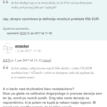
In kot slednje naj se že stera delat, če že 8 let visi na državnem
sesku, pol pa naj joka po 'cajtngih'.
Jap, skrajno zanimivam je definicija reveža,ki preklada 55k EUR.
Zgodovina sprememb…
spremenil:
St235
(
3. jan 2017 ob 11:16
)
smacker
::
3. jan 2017, 11:18
St235
je
3. jan 2017 ob 11:12
izjavil
:
In kot zadnje, zakaj toceno naj bi bilo darilo v višini 55k EUR
neobdavčeno? (Članek v celoti ni dostopen, tako da ugibam da
je to namen teme)
A ni darilo med družinskimi člani neobdavčeno?
Sicer pa glede na večkratne dvige/pologe in prenose denarja sem
ter tja, smrdi po mutnih poslih. Dvig take vsote denarja za
nepremičnino, ki je potem ne kupiš je nekam majav izgovor. Bi
morali celo zgodbo poznat, da bi lahko ocenili