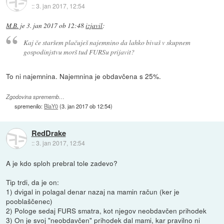
::
3. jan 2017, 12:54
M.B.
je
3. jan 2017 ob 12:48
izjavil
:
Kaj če staršem plačuješ najemnino da lahko bivaš v skupnem
gospodinjstvu morš tud FURSu prijavit?
To ni najemnina. Najemnina je obdavčena s 25%.
Zgodovina sprememb…
spremenilo:
BlaY0
(
3. jan 2017 ob 12:54
)
RedDrake
::
3. jan 2017, 12:54
A je kdo sploh prebral tole zadevo?
Tip trdi, da je on:
1) dvigal in polagal denar nazaj na mamin račun (ker je
pooblaščenec)
2) Pologe sedaj FURS smatra, kot njegov neobdavčen prihodek
3) On je svoj "neobdavčen" prihodek dal mami, kar pravilno ni