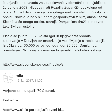
je prijavljen na zavodu za zaposlovanje v območni enoti Ljubljana
že od leta 2009. Njegova mati Rozalija Zupančič, upokojena od
leta 2013, je bila v času inšpekcijskega nadzora stalno prijavljena v
občini Trbovlje, a ne v skupnem gospodinjstvu z njim, ampak sama.
Sicer ima še enega otroka, starejši Damjan ima družino in ravno
tako živi samostojno.
Pisalo se je leto 2007, ko sta Igor in njegov brat prodala
stanovanje v Dravljah ter materi, ki je vse življenje skrbela za njiju,
izročila v dar 30.000 evrov, od tega Igor 20.000, Damjan pa
preostanek. Nič takega, česar ne bi naredil marsikateri potomec.
http://www.slovenskenovice.si/novice/sl...
mile
::
3. jan 2017, 11:05
Verjetno so mu upalili 70% davek
Preberi si
http://www.simic-partnerji.si/davcni-bl...