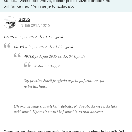
Saj so... vsako leto znova, dokler je bil fiktivni dohodek na
prihranke nad 1% in se je to izplačalo.
St235
::
3. jan 2017, 13:15
49106
je
3. jan 2017 ob 13:12
izjavil
:
BlaY0
je
3. jan 2017 ob 13:09
izjavil
:
49106
je
3. jan 2017 ob 13:04
izjavil
:
Katerih lukenj?
Saj pravim, Janši je zgleda uspelo pojasnit vse, pa
je bil tak halo.
Oh princa teme si privlekel v debato. Ni dovolj, da rečeš, da tuki
neki smrdi. Ugotovit moraš kaj smrdi in to tudi dokazat.
Dogovor na davcnem podrocju je drugacen. In sicer je lastnik (ali