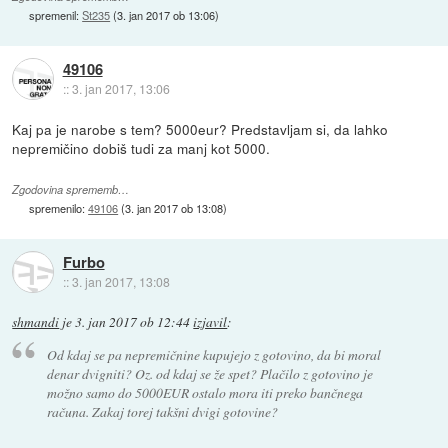
spremenil:
St235
(
3. jan 2017 ob 13:06
)
49106
::
3. jan 2017, 13:06
Kaj pa je narobe s tem? 5000eur? Predstavljam si, da lahko
nepremičino dobiš tudi za manj kot 5000.
Zgodovina sprememb…
spremenilo:
49106
(
3. jan 2017 ob 13:08
)
Furbo
::
3. jan 2017, 13:08
shmandi
je
3. jan 2017 ob 12:44
izjavil
:
Od kdaj se pa nepremičnine kupujejo z gotovino, da bi moral
denar dvigniti? Oz. od kdaj se že spet? Plačilo z gotovino je
možno samo do 5000EUR ostalo mora iti preko bančnega
računa. Zakaj torej takšni dvigi gotovine?