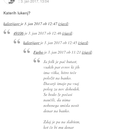
::
3. jan 2017, 13:04
Katerih lukenj?
kalorijagr
je
3. jan 2017 ob 12:47
izjavil
:
49106
je
3. jan 2017 ob 12:46
izjavil
:
kalorijagr
je
3. jan 2017 ob 12:45
izjavil
:
Furbo
je
3. jan 2017 ob 11:21
izjavil
:
Ja folk je pač butast,
vsakih par evrov ki jih
ima viška, hitro teče
položit na banko.
Dacarji imajo pa vsaj
polog za nov dohodek.
Se bodo že počasi
naučili, da nima
nobenega smisla nosit
denar na banko.
Zdaj je pa na slabšem,
kot če bi mu denar