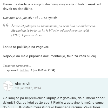
Davek na darila je s svojimi davčnimi osnovami in koleni enak kot
davek na dediščino.
Gambino
je
3. jan 2017 ob 12:32
izjavil
:
Že več let polagam na račun mame, pa še ni bilo nič obdavčeno.
Me zanima če bo letos, ko je bil eden od zneskov malo večji
(12kE). Upam pa da ne.
Lahko te pokličejo na zagovor.
Najbolje da malo pripraviš dokumentacijo, tako za vsak slučaj...
Zgodovina sprememb…
spremenil:
Invictus
(
3. jan 2017 ob 12:39
)
shmandi
::
3. jan 2017, 12:44
Od kdaj se pa nepremičnine kupujejo z gotovino, da bi moral denar
dvigniti? Oz. od kdaj se že spet? Plačilo z gotovino je možno samo
do 5000EUR ostalo mora iti preko bančnega računa. Zakaj torej