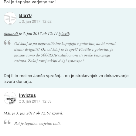
Pol je žepnina verjetno tudi.
BlaY0
::
3. jan 2017, 12:52
shmandi
je
3. jan 2017 ob 12:44
izjavil
:
Od kdaj se pa nepremičnine kupujejo z gotovino, da bi moral
denar dvigniti? Oz. od kdaj se že spet? Plačilo z gotovino je
možno samo do 5000EUR ostalo mora iti preko bančnega
računa. Zakaj torej takšni dvigi gotovine?
Daj ti to recimo Janšo vprašaj... on je strokovnjak za dokazovanje
izvora denarja.
Invictus
::
3. jan 2017, 12:53
M.B.
je
3. jan 2017 ob 12:51
izjavil
:
Pol je žepnina verjetno tudi.