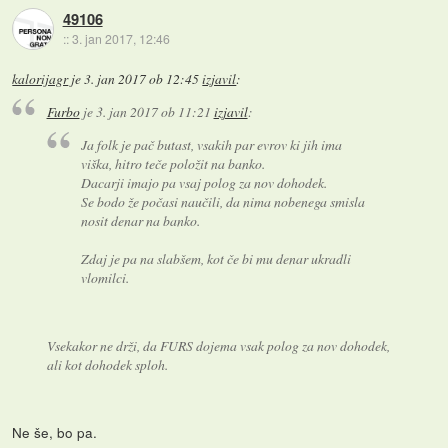
49106
::
3. jan 2017, 12:46
kalorijagr
je
3. jan 2017 ob 12:45
izjavil
:
Furbo
je
3. jan 2017 ob 11:21
izjavil
:
Ja folk je pač butast, vsakih par evrov ki jih ima
viška, hitro teče položit na banko.
Dacarji imajo pa vsaj polog za nov dohodek.
Se bodo že počasi naučili, da nima nobenega smisla
nosit denar na banko.
Zdaj je pa na slabšem, kot če bi mu denar ukradli
vlomilci.
Vsekakor ne drži, da FURS dojema vsak polog za nov dohodek,
ali kot dohodek sploh.
Ne še, bo pa.