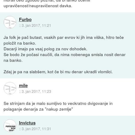
upravičenost/neupravičenost davka.
Furbo
::
3. jan 2017, 11:21
Ja folk je pač butast, vsakih par evrov ki jih ima viška, hitro teče
položit na banko.
Dacarji imajo pa vsaj polog za nov dohodek.
Se bodo že počasi naučili, da nima nobenega smisla nosit denar
na banko.
Zdaj je pa na slabšem, kot če bi mu denar ukradli vlomilci.
mile
::
3. jan 2017, 11:23
Se strinjam da je malo sumljivo to veckratno dvigovanje in
polaganje denarja za "nakup zemlje"
Invictus
::
3. jan 2017, 11:31