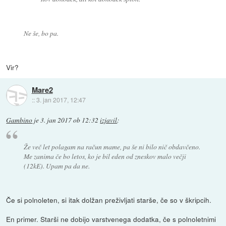
Ne še, bo pa.
Vir?
Mare2
::
3. jan 2017, 12:47
Gambino
je
3. jan 2017 ob 12:32
izjavil
:
Že več let polagam na račun mame, pa še ni bilo nič obdavčeno.
Me zanima če bo letos, ko je bil eden od zneskov malo večji
(12kE). Upam pa da ne.
Če si polnoleten, si itak dolžan preživljati starše, če so v škripcih.
En primer. Starši ne dobijo varstvenega dodatka, če s polnoletnimi