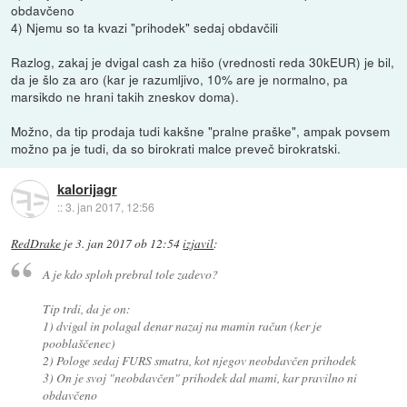
obdavčeno
4) Njemu so ta kvazi "prihodek" sedaj obdavčili
Razlog, zakaj je dvigal cash za hišo (vrednosti reda 30kEUR) je bil,
da je šlo za aro (kar je razumljivo, 10% are je normalno, pa
marsikdo ne hrani takih zneskov doma).
Možno, da tip prodaja tudi kakšne "pralne praške", ampak povsem
možno pa je tudi, da so birokrati malce preveč birokratski.
kalorijagr
::
3. jan 2017, 12:56
RedDrake
je
3. jan 2017 ob 12:54
izjavil
:
A je kdo sploh prebral tole zadevo?
Tip trdi, da je on:
1) dvigal in polagal denar nazaj na mamin račun (ker je
pooblaščenec)
2) Pologe sedaj FURS smatra, kot njegov neobdavčen prihodek
3) On je svoj "neobdavčen" prihodek dal mami, kar pravilno ni
obdavčeno