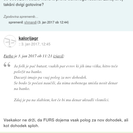
takšni dvigi gotovine?
Zgodovina sprememb…
spremenil:
shmandi
(
3. jan 2017 ob 12:44
)
kalorijagr
::
3. jan 2017, 12:45
Furbo
je
3. jan 2017 ob 11:21
izjavil
:
Ja folk je pač butast, vsakih par evrov ki jih ima viška, hitro teče
položit na banko.
Dacarji imajo pa vsaj polog za nov dohodek.
Se bodo že počasi naučili, da nima nobenega smisla nosit denar
na banko.
Zdaj je pa na slabšem, kot če bi mu denar ukradli vlomilci.
Vsekakor ne drži, da FURS dojema vsak polog za nov dohodek, ali
kot dohodek sploh.