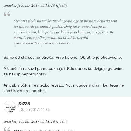
smacker
je
3. jan 2017 ob 11:18
izjavil
:
Sicer pa glede na večkratne dvige/pologe in prenose denarja sem
ter tja, smrdi po mutnih poslih. Dvig take vsote denarja za
nepremičnino, ki je potem ne kupiš je nekam majav izgovor. Bi
morali celo zgodbo poznat, da bi lahko ocenili
upravičenost/neupravičenost davka.
Samo od staršev na otroke. Prvo koleno. Obratno je obdavčeno.
A bančnih nakazil pa ne poznajo? Kdo danes še dviguje gotovino
za nakup nepremičnin?
Ampak s 55k si res težko revež... No, mogoče v glavi, ker tega ne
znaš koristno uporabiti.
St235
::
3. jan 2017, 11:35
smacker
je
3. jan 2017 ob 11:18
izjavil
:
St235
je
3. jan 2017 ob 11:12
izjavil
: