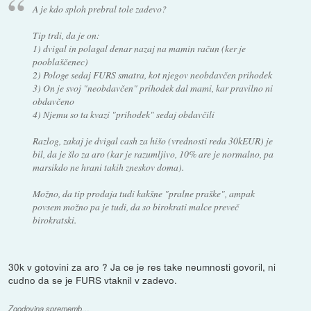
A je kdo sploh prebral tole zadevo?
Tip trdi, da je on:
1) dvigal in polagal denar nazaj na mamin račun (ker je
pooblaščenec)
2) Pologe sedaj FURS smatra, kot njegov neobdavčen prihodek
3) On je svoj "neobdavčen" prihodek dal mami, kar pravilno ni
obdavčeno
4) Njemu so ta kvazi "prihodek" sedaj obdavčili
Razlog, zakaj je dvigal cash za hišo (vrednosti reda 30kEUR) je
bil, da je šlo za aro (kar je razumljivo, 10% are je normalno, pa
marsikdo ne hrani takih zneskov doma).
Možno, da tip prodaja tudi kakšne "pralne praške", ampak
povsem možno pa je tudi, da so birokrati malce preveč
birokratski.
30k v gotovini za aro ? Ja ce je res take neumnosti govoril, ni
cudno da se je FURS vtaknil v zadevo.
Zgodovina sprememb…