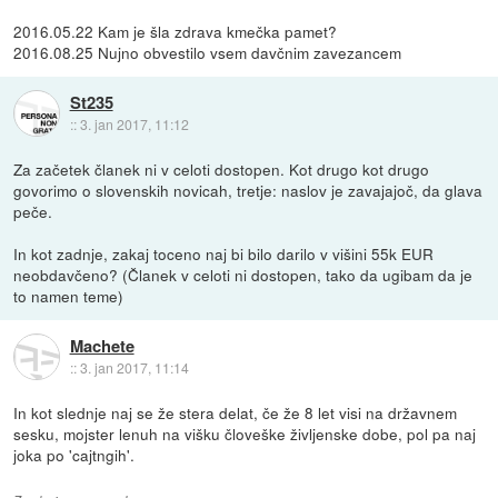
2016.05.22 Kam je šla zdrava kmečka pamet?
2016.08.25 Nujno obvestilo vsem davčnim zavezancem
St235
::
3. jan 2017, 11:12
Za začetek članek ni v celoti dostopen. Kot drugo kot drugo
govorimo o slovenskih novicah, tretje: naslov je zavajajoč, da glava
peče.
In kot zadnje, zakaj toceno naj bi bilo darilo v višini 55k EUR
neobdavčeno? (Članek v celoti ni dostopen, tako da ugibam da je
to namen teme)
Machete
::
3. jan 2017, 11:14
In kot slednje naj se že stera delat, če že 8 let visi na državnem
sesku, mojster lenuh na višku človeške življenske dobe, pol pa naj
joka po 'cajtngih'.