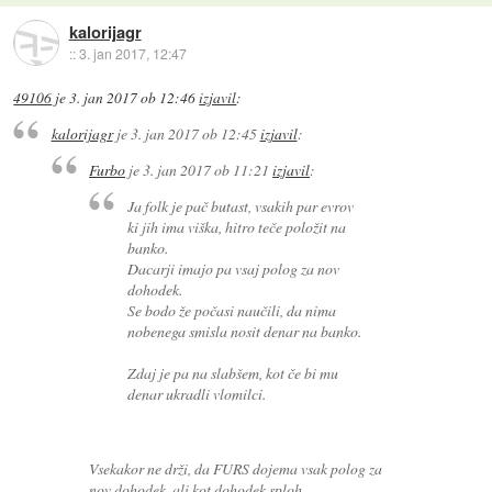
kalorijagr
::
3. jan 2017, 12:47
49106
je
3. jan 2017 ob 12:46
izjavil
:
kalorijagr
je
3. jan 2017 ob 12:45
izjavil
:
Furbo
je
3. jan 2017 ob 11:21
izjavil
:
Ja folk je pač butast, vsakih par evrov
ki jih ima viška, hitro teče položit na
banko.
Dacarji imajo pa vsaj polog za nov
dohodek.
Se bodo že počasi naučili, da nima
nobenega smisla nosit denar na banko.
Zdaj je pa na slabšem, kot če bi mu
denar ukradli vlomilci.
Vsekakor ne drži, da FURS dojema vsak polog za
nov dohodek, ali kot dohodek sploh.