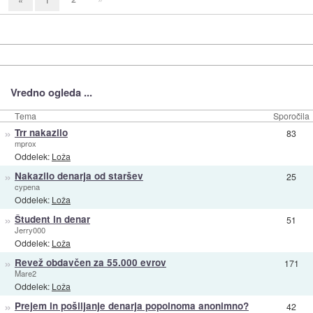
Vredno ogleda ...
Tema
Sporočila
»
Trr nakazilo
83
mprox
Oddelek:
Loža
»
Nakazilo denarja od staršev
25
cypena
Oddelek:
Loža
»
Študent in denar
51
Jerry000
Oddelek:
Loža
»
Revež obdavčen za 55.000 evrov
171
Mare2
Oddelek:
Loža
»
Prejem in pošiljanje denarja popolnoma anonimno?
42