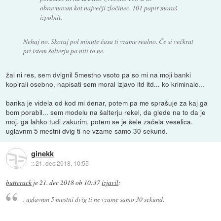
obravnavan kot največji zločinec. 101 papir moraš
izpolnit.
Nehaj no. Skoraj pol minute časa ti vzame realno. Če si večkrat
pri istem šalterju pa niti to ne.
žal ni res, sem dvignil 5mestno vsoto pa so mi na moji banki
kopirali osebno, napisati sem moral izjavo itd itd... ko kriminalc...
banka je videla od kod mi denar, potem pa me sprašuje za kaj ga
bom porabil... sem modelu na šalterju rekel, da glede na to da je
moj, ga lahko tudi zakurim, potem se je šele začela veselica.
uglavnm 5 mestni dvig ti ne vzame samo 30 sekund.
ginekk
::
21. dec 2018, 10:55
buttcrack
je
21. dec 2018 ob 10:37
izjavil
:
. uglavnm 5 mestni dvig ti ne vzame samo 30 sekund.