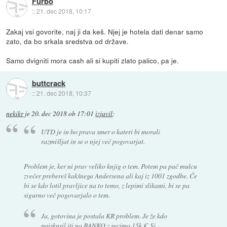
Furbo
::
21. dec 2018, 10:17
Zakaj vsi govorite, naj ji da keš. Njej je hotela dati denar samo
zato, da bo srkala sredstva od države.
Samo dvigniti mora cash ali si kupiti zlato palico, pa je.
buttcrack
::
21. dec 2018, 10:37
nekikr
je
20. dec 2018 ob 17:01
izjavil
:
UTD je in bo prava smer o kateri bi morali
razmišljat in se o njej več pogovarjat.
Problem je, ker ni prav veliko knjig o tem. Potem pa pač mulcu
zvečer prebereš kakšnega Andersena ali kaj iz 1001 zgodbe. Če
bi se kdo lotil pravljice na to temo, z lepimi slikami, bi se pa
sigurno več pogovarjalo o tem.
Ja, gotovina je postala KR problem. Je že kdo
poiskusil iti na BANKO z recimo 15k €. Si