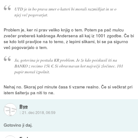
UTD je in bo prava smer o kateri bi morali razmišljat in se o
njej več pogovarjat.
Problem je, ker ni prav veliko knjig o tem. Potem pa pač mulcu
zvečer prebereš kakšnega Andersena ali kaj iz 1001 zgodbe. Če bi
se kdo lotil pravljice na to temo, z lepimi slikami, bi se pa sigurno
več pogovarjalo o tem.
Ja, gotovina je postala KR problem. Je že kdo poiskusil iti na
BANKO z recimo 15k €. Si obravnavan kot največji zločinec. 101
papir moraš izpolnit.
Nehaj no. Skoraj pol minute časa ti vzame realno. Če si večkrat pri
istem šalterju pa niti to ne.
Bye
::
21. dec 2018, 06:59
Gotovino ji daj.