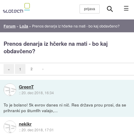
☰
Forum
»
Loža
»
Prenos denarja iz hčerke na mati - bo kaj obdavčeno?
Prenos denarja iz hčerke na mati - bo kaj
obdavčeno?
2
»
«
1
GreenT
::
20. dec 2018, 16:34
To je bolano! 5k evrov danes ni nič. Res država prou prosi, da se
prihranki po štumfih valajo,...
nekikr
::
20. dec 2018, 17:01