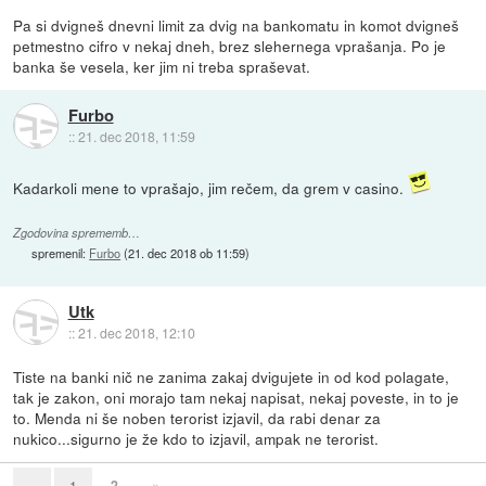
Pa si dvigneš dnevni limit za dvig na bankomatu in komot dvigneš
petmestno cifro v nekaj dneh, brez slehernega vprašanja. Po je
banka še vesela, ker jim ni treba spraševat.
Furbo
::
21. dec 2018, 11:59
Kadarkoli mene to vprašajo, jim rečem, da grem v casino.
Zgodovina sprememb…
spremenil:
Furbo
(
21. dec 2018 ob 11:59
)
Utk
::
21. dec 2018, 12:10
Tiste na banki nič ne zanima zakaj dvigujete in od kod polagate,
tak je zakon, oni morajo tam nekaj napisat, nekaj poveste, in to je
to. Menda ni še noben terorist izjavil, da rabi denar za
nukico...sigurno je že kdo to izjavil, ampak ne terorist.
2
»
«
1