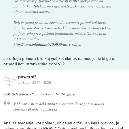
Ne, temveč se prijavljaš na državni razpis, kjer je eden od
ponudnikov Telekom —> npr elektronsko cestninjenje... In ne,
nimam nobenih dokazov.
Bolj verjetno je, da na enem od telekomov poznaš kakšnega
tehnika, mu plačaš 2 pivi in ti vklopi snemanje. Še bolj efektivno
pa je seveda pri e-poštnih ponudnikih, primer Gorenaka in
SiOL.net mailov:
http://www.mladina.si/106950/ali-v-sds-...
Je iz tega primera bilo kaj več kot članek na mediju, ki bi ga eni
označili kot "strankarsko trobilo" ?
poweroff
::
18. jan 2017, 19:25
SeMiNeSanja
je
18. jan 2017 ob 16:04
izjavil
:
V IT varnosti se dela analize tveganja, da se potem določi
smiselne ukrepe in postopke.
Analiza tveganja: kot pošten, običajen državljan imaš pravico, ja
ustavno zagotovljeno PRAVICO do zasebnosti. Snowden je razkril