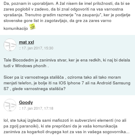
Da, poznam in uporabljam. A žal nisem še imel priložnosti, da bi se
zares poglobil v zadevo, da bi znal odgovoriti na vsa varnostna
vprašanja. Trenutno gradim razmerje "na zaupanju", ker je podjetje
slovenske gore list in zagotavljajo, da gre za zares varno
komunikacijo
mat xxl
::
17. jan 2017, 15:30
Tale Biocodedm je zanimiva stvar, ker je ena redkih, ki naj bi delala
tudi v Windows phonih .
Sicer pa iz varnostnega stališča , oziroma tako ali tako moram
menjati telefon, je bolje iti na IOS Iphone 7 ali na Android Samsung
S7 , glede varnostnega stališča?
Goody
::
17. jan 2017, 17:18
lol, ste tukaj izgleda sami mafiozoti in subverzivni elementi (no ali
pa zgolj paranoiki), ki ste prepričani da je vaša komunikacija
zanimiva za kogarkoli drugega kot za vas in vašega sogovornika...