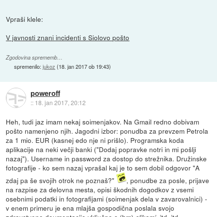
Vpraši klele:
V javnosti znani incidenti s Siolovo pošto
Zgodovina sprememb…
spremenilo:
jukoz
(
18. jan 2017 ob 19:43
)
poweroff
::
18. jan 2017, 20:12
Heh, tudi jaz imam nekaj soimenjakov. Na Gmail redno dobivam
pošto namenjeno njih. Jagodni izbor: ponudba za prevzem Petrola
za 1 mio. EUR (kasnej edo nje ni prišlo). Programska koda
aplikacije na neki večji banki ("Dodaj popravke notri in mi pošlji
nazaj"). Username in password za dostop do strežnika. Družinske
fotografije - ko sem nazaj vprašal kaj je to sem dobil odgovor "A
zdaj pa še svojih otrok ne poznaš?"
, ponudbe za posle, prijave
na razpise za delovna mesta, opisi škodnih dogodkov z vsemi
osebnimi podatki in fotografijami (soimenjak dela v zavarovalnici) -
v enem primeru je ena mlajša gospodična poslala svojo