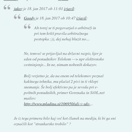
jukoz
je
18. jan 2017 ob 11:01
izjavil
:
Goody
je
18. jan 2017 ob 10:47
izjavil
:
Ah torej se ti pogovarjaš o arbitraži in
pri tem kršiš pravila arbitražnega
postopka ;)), dej nehaj bluzit no....
Ne, temveč se prijavljaš na državni razpis, kjer je
eden od ponudnikov Telekom —> npr elektronsko
cestninjenje... In ne, nimam nobenih dokazov.
Bolj verjetno je, da na enem od telekomov poznaš
kakšnega tehnika, mu plačaš 2 pivi in ti vklopi
snemanje. Še bolj efektivno pa je seveda pri e-
poštnih ponudnikih, primer Gorenaka in SiOL.net
mailov:
http://www.mladina.si/106950/ali-v-sds-
...
Je iz tega primera bilo kaj več kot članek na mediju, ki bi ga eni
označili kot "strankarsko trobilo" ?