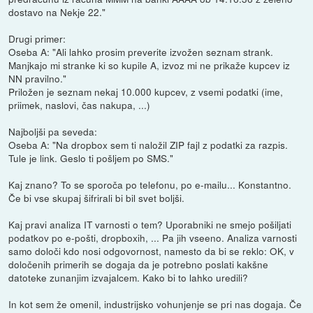
dostavo na Nekje 22."
Drugi primer:
Oseba A: "Ali lahko prosim preverite izvožen seznam strank.
Manjkajo mi stranke ki so kupile A, izvoz mi ne prikaže kupcev iz
NN pravilno."
Priložen je seznam nekaj 10.000 kupcev, z vsemi podatki (ime,
priimek, naslovi, čas nakupa, ...)
Najboljši pa seveda:
Oseba A: "Na dropbox sem ti naložil ZIP fajl z podatki za razpis.
Tule je link. Geslo ti pošljem po SMS."
Kaj znano? To se sporoča po telefonu, po e-mailu... Konstantno.
Če bi vse skupaj šifrirali bi bil svet boljši.
Kaj pravi analiza IT varnosti o tem? Uporabniki ne smejo pošiljati
podatkov po e-pošti, dropboxih, ... Pa jih vseeno. Analiza varnosti
samo določi kdo nosi odgovornost, namesto da bi se reklo: OK, v
določenih primerih se dogaja da je potrebno poslati kakšne
datoteke zunanjim izvajalcem. Kako bi to lahko uredili?
In kot sem že omenil, industrijsko vohunjenje se pri nas dogaja. Če