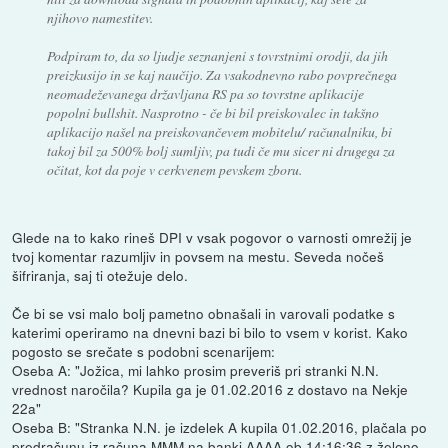
njihovo namestitev.
Podpiram to, da so ljudje seznanjeni s tovrstnimi orodji, da jih
preizkusijo in se kaj naučijo. Za vsakodnevno rabo povprečnega
neomadeževanega državljana RS pa so tovrstne aplikacije
popolni bullshit. Nasprotno - če bi bil preiskovalec in takšno
aplikacijo našel na preiskovančevem mobitelu/ računalniku, bi
takoj bil za 500% bolj sumljiv, pa tudi če mu sicer ni drugega za
očitat, kot da poje v cerkvenem pevskem zboru.
Glede na to kako rineš DPI v vsak pogovor o varnosti omrežij je
tvoj komentar razumljiv in povsem na mestu. Seveda nočeš
šifriranja, saj ti otežuje delo.
Če bi se vsi malo bolj pametno obnašali in varovali podatke s
katerimi operiramo na dnevni bazi bi bilo to vsem v korist. Kako
pogosto se srečate s podobni scenarijem:
Oseba A: "Jožica, mi lahko prosim preveriš pri stranki N.N.
vrednost naročila? Kupila ga je 01.02.2016 z dostavo na Nekje
22a"
Oseba B: "Stranka N.N. je izdelek A kupila 01.02.2016, plačala po
predračunu iz računa MMM na banki AAAA ob 14:16:36 z želeno