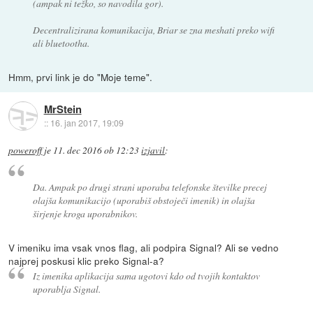
(ampak ni težko, so navodila gor).
Decentralizirana komunikacija, Briar se zna meshati preko wifi
ali bluetootha.
Hmm, prvi link je do "Moje teme".
MrStein
::
16. jan 2017, 19:09
poweroff
je
11. dec 2016 ob 12:23
izjavil
:
Da. Ampak po drugi strani uporaba telefonske številke precej
olajša komunikacijo (uporabiš obstoječi imenik) in olajša
širjenje kroga uporabnikov.
V imeniku ima vsak vnos flag, ali podpira Signal? Ali se vedno
najprej poskusi klic preko Signal-a?
Iz imenika aplikacija sama ugotovi kdo od tvojih kontaktov
uporablja Signal.