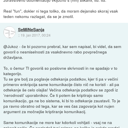
zdravstveno doumentacijo vključno s (hm)
, itd. itd.
slikami
Real "fun", dokler ni tega toliko, da moram dejansko skoraj vsak
teden nekomu razlagat, da se je zmotil.
SeMiNeSanja
::
19. jan 2017, 00:24
@Jukoz - če bi pozorno prebral, kar sem napisal, bi videl, da sem
govoril o nesmiselnosti za vsakdnevno rabo povprečnega
državljana.
To, o čemur TI govoriš so poslovne skrivnosti in ne spadajo v to
kategorijo.
Tu se gre bolj za poglavje odtekanja podatkov, kjer ti pa v večini
primerov enkripcija same komunikacije čisto nič ne koristi - ali pa
odtekanje še celo olajša! Večina odtekanja podatkov se zgodi iz
'nerodnosti' uporabnikov. Če ti potem še kriptirajo samo
komunikacijo, ga ne bo sistema, ki bi to odtekanje zaustavil. To je
pa ravno obratno od tega, kar se ves čas zagovarja kot nujen
argument za močnejše kriptiranje komunikacij.
Same komunikacije ne more kar kdorkoli vohljati - vsaj ne na
zakonit način. Če pogledaš tvoj primer, po koliko je nekdo prodal