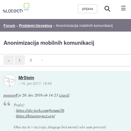
☰
Forum
»
Problemi človeštva
»
Anonimizacija mobilnih komunikacij
Anonimizacija mobilnih komunikacij
2
»
«
1
MrStein
::
16. jan 2017, 18:49
poweroff
je
20. dec 2016 ob 14:23
izjavil
:
Poglej:
-
https://slo-tech.com/forum/36
-
https://briarproject.org/
Oba sta še v razvoju, drugega boš moral celo sam prevesti