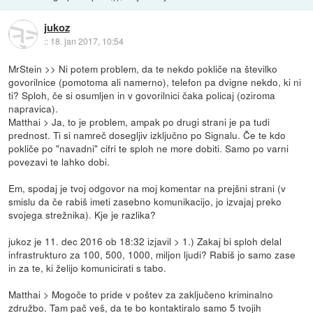
jukoz
::
18. jan 2017, 10:54
MrStein >> Ni potem problem, da te nekdo pokliče na številko
govorilnice (pomotoma ali namerno), telefon pa dvigne nekdo, ki ni
ti? Sploh, če si osumljen in v govorilnici čaka policaj (oziroma
napravica).
Matthai > Ja, to je problem, ampak po drugi strani je pa tudi
prednost. Ti si namreč dosegljiv izključno po Signalu. Če te kdo
pokliče po "navadni" cifri te sploh ne more dobiti. Samo po varni
povezavi te lahko dobi.
Em, spodaj je tvoj odgovor na moj komentar na prejšni strani (v
smislu da če rabiš imeti zasebno komunikacijo, jo izvajaj preko
svojega strežnika). Kje je razlika?
jukoz je 11. dec 2016 ob 18:32 izjavil > 1.) Zakaj bi sploh delal
infrastrukturo za 100, 500, 1000, miljon ljudi? Rabiš jo samo zase
in za te, ki želijo komunicirati s tabo.
Matthai > Mogoče to pride v poštev za zaključeno kriminalno
združbo. Tam pač veš, da te bo kontaktiralo samo 5 tvojih