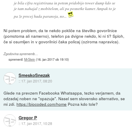
je bila cifra registrirana in potem pridobijo tower dump kdo se
je tam nahajal z mobitelom, ali pa posnetke kamer. Ampak to je
pa že precej huda paranoja, no...
Ni potem problem, da te nekdo pokliče na številko govorilnice
(pomotoma ali namerno), telefon pa dvigne nekdo, ki ni ti? Sploh,
če si osumljen in v govorilnici čaka policaj (oziroma napravica).
Zgodovina sprememb…
spremenil:
MrStein
(
16. jan 2017 ob 19:10
)
SmeskoSnezak
::
17. jan 2017, 08:20
Glede na prevzem Facebooka Whatsappa, tezko verjamem, da
odzadaj noben ne "opazuje". Nasel sem slovensko alternativo, se
mi zdi.
https://biocoded.com/home
Pozna kdo tole?
Gregor P
::
17. jan 2017, 10:28