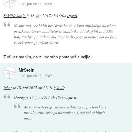
::
18. jan 2017, 16:53
SeMiNeSanja
je
18. jan 2017 ob 16:04
izjavil
:
Nasprotno - če bi bil preiskovalec in takšno aplikacijo našel na
preiskovančevem mobitelu/ računalniku, bi takoj bil za 500%
bolj sumljiv, pa tudi če mu sicer ni drugega za očitat, kot da poje
v cerkvenem pevskem zboru.
Tudi jaz menim, da z uporabo postaneš sumljiv.
MrStein
::
18. jan 2017, 17:47
jukoz
je
18. jan 2017 ob 11:01
izjavil
:
Goody
je
18. jan 2017 ob 10:47
izjavil
:
Ah torej se ti pogovarjaš o arbitraži in pri tem kršiš
pravila arbitražnega postopka ;)), dej nehaj bluzit
no....