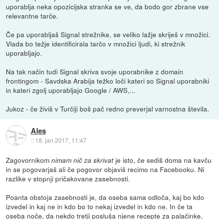
uporablja neka opozicijska stranka se ve, da bodo gor zbrane vse
relevantne tarče.
Če pa uporabljaš Signal strežnike, se veliko lažje skriješ v množici.
Vlada bo težje identificirala tarčo v množici ljudi, ki strežnik
uporabljajo.
Na tak način tudi Signal skriva svoje uporabnike z domain
frontingom - Savdska Arabija težko loči kateri so Signal uporabniki
in kateri zgolj uporabljajo Google / AWS,...
Jukoz - če živiš v Turčiji boš pač redno preverjal varnostna števila.
Ales
::
18. jan 2017, 11:47
Zagovornikom
je isto, če sediš doma na kavču
nimam nič za skrivat
in se pogovarjaš ali če pogovor objaviš recimo na Facebooku. Ni
razlike v stopnji pričakovane zasebnosti.
Poanta obstoja zasebnosti je, da oseba sama odloča, kaj bo kdo
izvedel in kaj ne in kdo bo to nekaj izvedel in kdo ne. In če ta
oseba noče, da nekdo tretji posluša njene recepte za palačinke,