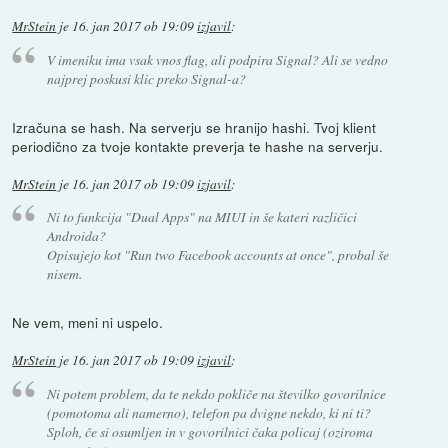
MrStein
je
16. jan 2017 ob 19:09
izjavil
:
V imeniku ima vsak vnos flag, ali podpira Signal? Ali se vedno
najprej poskusi klic preko Signal-a?
Izračuna se hash. Na serverju se hranijo hashi. Tvoj klient
periodično za tvoje kontakte preverja te hashe na serverju.
MrStein
je
16. jan 2017 ob 19:09
izjavil
:
Ni to funkcija "Dual Apps" na MIUI in še kateri različici
Androida?
Opisujejo kot "Run two Facebook accounts at once", probal še
nisem.
Ne vem, meni ni uspelo.
MrStein
je
16. jan 2017 ob 19:09
izjavil
:
Ni potem problem, da te nekdo pokliče na številko govorilnice
(pomotoma ali namerno), telefon pa dvigne nekdo, ki ni ti?
Sploh, če si osumljen in v govorilnici čaka policaj (oziroma