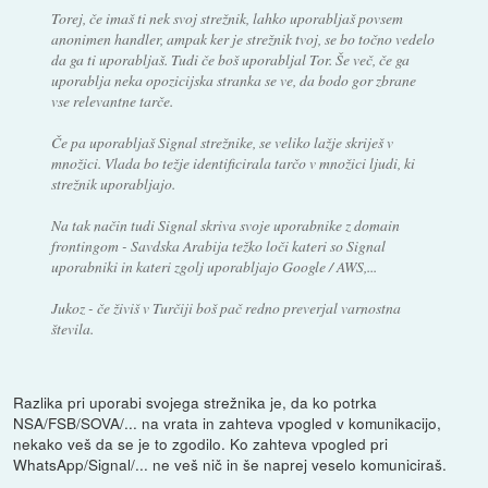
Torej, če imaš ti nek svoj strežnik, lahko uporabljaš povsem
anonimen handler, ampak ker je strežnik tvoj, se bo točno vedelo
da ga ti uporabljaš. Tudi če boš uporabljal Tor. Še več, če ga
uporablja neka opozicijska stranka se ve, da bodo gor zbrane
vse relevantne tarče.
Če pa uporabljaš Signal strežnike, se veliko lažje skriješ v
množici. Vlada bo težje identificirala tarčo v množici ljudi, ki
strežnik uporabljajo.
Na tak način tudi Signal skriva svoje uporabnike z domain
frontingom - Savdska Arabija težko loči kateri so Signal
uporabniki in kateri zgolj uporabljajo Google / AWS,...
Jukoz - če živiš v Turčiji boš pač redno preverjal varnostna
števila.
Razlika pri uporabi svojega strežnika je, da ko potrka
NSA/FSB/SOVA/... na vrata in zahteva vpogled v komunikacijo,
nekako veš da se je to zgodilo. Ko zahteva vpogled pri
WhatsApp/Signal/... ne veš nič in še naprej veselo komuniciraš.