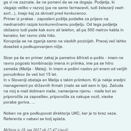
ga vi ne zaznate, še ne pomeni da se ne dogaja. Podjetja, ki
vlagajo veliko v razvoj (pa ne samo farmacevti, tudi železarji vseh
sort...), imajo kaj za skrivati pred konkurenco.
Primer iz prakse - zaposleni pošilja podatke za prijavo na
mednarodni razpis konkurenčnemu podjetju. Od tega podjetja
občasno tudi pade kak euro ali telefon, ali pa 300 metrov kabla in
kanalov, ker ravno zida hišo.
Korupcija se ne zganja samo na visokih pozicijah. Precej več lahko
dosežeš s podkupovanjem nižje.
Sicer pa še en primer zakaj je pametno šifrirati e-pošto - imam ne
ravno pogosto kombinacijo imena in priimka, ime pa se hitro
zameša (Matija - Matej). In imam e-poštni naslov pri enem od večjih
ponudnikov že več kot 15 let.
In v Sloveniji obstaja en Matija s takim priimkom. Ki je nekje sredjni
management po državnih firmah (malo se seli sem in tja). Začuda
na moj e-mail dobivam maile, namenjene njemu - maile kot so
priporočila za zaposlitev, priporočila za nakupe vozil, visoke
porabe goriva, ...
Noben ne gre podkupovat direktorja UKC, ker je to brez veze.
Referenta v nabavi se bolj splača.
MrStein
je
18. jan 2017 ob 17:47
izjavil
: