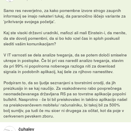
Samo res neverjetno, za kako pomembne izvore strogo zaupnih
informacij se imajo nekateri tukaj, da paranoično iščejo variante za
'prikrivanje svojega početja'.
Kaj ste visoki državni uradniki, mafiozi ali mali Einstein-i, da menite,
da ste dovolj pomembni, da si bo kdo vzel čas in sploh poskusil
slediti vašim komunikacijam?
V IT varnosti se dela analize tveganja, da se potem določi smiselne
ukrepe in postopke. Če bi pri vas naredil analizo tveganja, stavim
da pri 99% ni popolnoma nobenega razloga niti za download
signala in podobnih aplikacij, kaj šele za njihovo namestitev.
Podpiram to, da so ljudje seznanjeni s tovrstnimi orodji, da jih
preizkusijo in se kaj naučijo. Za vsakodnevno rabo povprečnega
neomadeževanega državljana RS pa so tovrstne aplikacije popolni
bullshit. Nasprotno - če bi bil preiskovalec in takšno aplikacijo našel
na preiskovančevem mobitelu/ računalniku, bi takoj bil za 500%
bolj sumljiv, pa tudi če mu sicer ni drugega za očitat, kot da poje v
cerkvenem pevskem zboru.
čuhalev