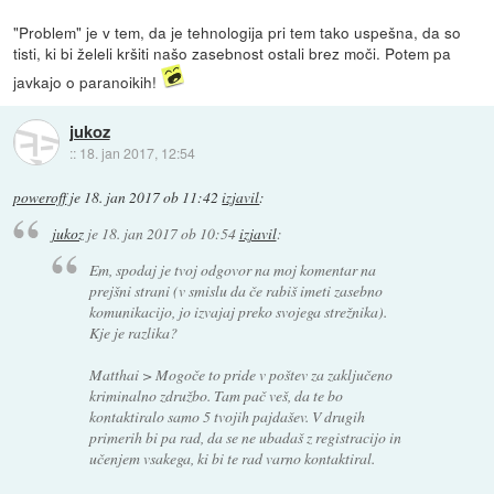
"Problem" je v tem, da je tehnologija pri tem tako uspešna, da so
tisti, ki bi želeli kršiti našo zasebnost ostali brez moči. Potem pa
javkajo o paranoikih!
jukoz
::
18. jan 2017, 12:54
poweroff
je
18. jan 2017 ob 11:42
izjavil
:
jukoz
je
18. jan 2017 ob 10:54
izjavil
:
Em, spodaj je tvoj odgovor na moj komentar na
prejšni strani (v smislu da če rabiš imeti zasebno
komunikacijo, jo izvajaj preko svojega strežnika).
Kje je razlika?
Matthai > Mogoče to pride v poštev za zaključeno
kriminalno združbo. Tam pač veš, da te bo
kontaktiralo samo 5 tvojih pajdašev. V drugih
primerih bi pa rad, da se ne ubadaš z registracijo in
učenjem vsakega, ki bi te rad varno kontaktiral.