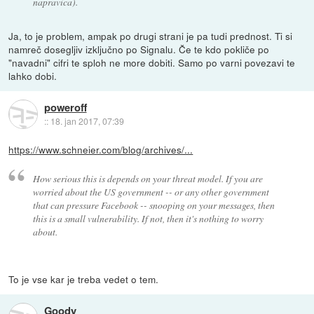
napravica).
Ja, to je problem, ampak po drugi strani je pa tudi prednost. Ti si
namreč dosegljiv izključno po Signalu. Če te kdo pokliče po
"navadni" cifri te sploh ne more dobiti. Samo po varni povezavi te
lahko dobi.
poweroff
::
18. jan 2017, 07:39
https://www.schneier.com/blog/archives/...
How serious this is depends on your threat model. If you are
worried about the US government -- or any other government
that can pressure Facebook -- snooping on your messages, then
this is a small vulnerability. If not, then it's nothing to worry
about.
To je vse kar je treba vedet o tem.
Goody