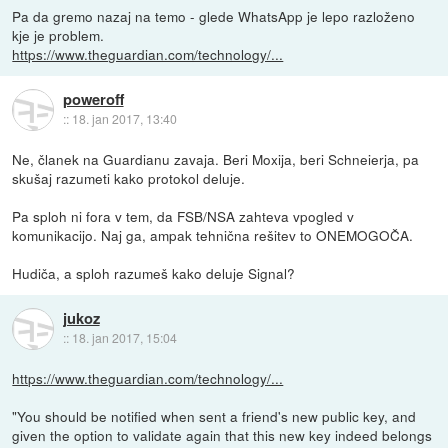
Pa da gremo nazaj na temo - glede WhatsApp je lepo razloženo
kje je problem.
https://www.theguardian.com/technology/...
poweroff
::
18. jan 2017, 13:40
Ne, članek na Guardianu zavaja. Beri Moxija, beri Schneierja, pa
skušaj razumeti kako protokol deluje.
Pa sploh ni fora v tem, da FSB/NSA zahteva vpogled v
komunikacijo. Naj ga, ampak tehnična rešitev to ONEMOGOČA.
Hudiča, a sploh razumeš kako deluje Signal?
jukoz
::
18. jan 2017, 15:04
https://www.theguardian.com/technology/...
"You should be notified when sent a friend's new public key, and
given the option to validate again that this new key indeed belongs