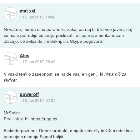
mat xxl
::
17. jan 2017, 19:49
Ni važno, morda smo paranoiki, zakaj pa naj bi bilo vse javno, naj
se malo potrudijo če želijo poslušati, ali pa naj amerikanosom
plačajo, če želijo da jim dekriptira Skype pogovore.
Ales
::
17. jan 2017, 20:42
V vsaki temi o zasebnosti se najde vsaj en genij, ki
nima nič za
.
skrivat
poweroff
::
18. jan 2017, 07:31
MrStein:
Prvi link je bil
https://ring.cx
Biokodo poznam. Dober produkt, ampak security in UX model ima
po mojem mnenju Signal boljši.