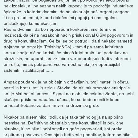
nek izdelek, ali pa seznam nekih kupcev, je to področje industrijske
špionaže, s katerim dvomim, da se ukvarjajo naši organi pregona.
Ti so pa tudi edini, ki pod določenimi pogoji pri nas legalno
prisluškujejo komunikacijam.
Resno dvomim, da bo neposredni konkurent imel tehnične
možnosti, da bi na nezakonit način prisluškoval GSM pogovorom in
drugim komunikacijam. Če že, se bo potrudil, da ti nekako namesti
trojanca na omrežje (Phishing&Co) - tam ti pa sama kriptirana
komunikacija nič ne koristi, če nimaš kriptiranih tudi podatkov na
strežnikih, ne uporabljaš izključno varne protokole tudi v internem
omrežju, nimaš pokrpane vse varnostne luknje v operacijskih
sistemih in aplikacijah,.....
Ampak poudarek je na običajnih državljanih, tvoji materi in očetu,
sestri in bratu, teti in stricu. Stavim, da niti tak promotor enkripcije
kot je Matthai ni namestil Signal na mobitele celotne žlahte, da nebi
slučajno prišlo na napačna ušesa, ko se bodo menili kdo bo
prinesel ikebano za dan mrtvih na družinski grob.
Nikakor pa nisem nikoli trdil, da je taka tehnologija na splošno
nesmiselna. Definitivno obstajajo vrste komunikacij in poklicne
skupine, ki se nikoli nebi smeli drugače pogovarjati, kot preko
kriptirane povezave. Obstajajo tudi vrste podatkov, katere se nikoli