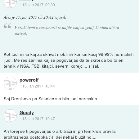
::
18. jan 2017, 09:39
Ales
je
17. jan 2017 ob 20:42
izjavil
:
V vsaki temi o zasebnosti se najde vsaj en genij, ki
nima nič za
skrivat
.
Kot tudi nima kaj za skrivat mobilnih komunikacij 99,99% normalnih
ljudi. Me res zanima kaj se pogovarjaš da te skrbi da bo to en
tehnik v NSA, FSB, kitajci, severni korejci... slišal.
poweroff
::
18. jan 2017, 10:44
Saj Drenikova pa Sekolec sta bila tudi normalna...
Goody
::
18. jan 2017, 10:47
Ah torej se ti pogovarjaš o arbitraži in pri tem kršiš pravila
arbitražnega postopka ;)), dej nehaj bluzit no....