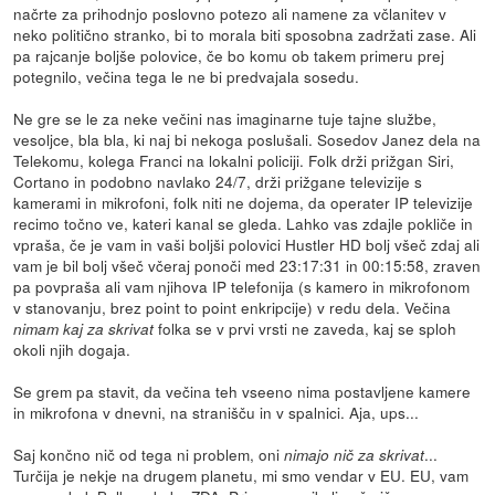
načrte za prihodnjo poslovno potezo ali namene za včlanitev v
neko politično stranko, bi to morala biti sposobna zadržati zase. Ali
pa rajcanje boljše polovice, če bo komu ob takem primeru prej
potegnilo, večina tega le ne bi predvajala sosedu.
Ne gre se le za neke večini nas imaginarne tuje tajne službe,
vesoljce, bla bla, ki naj bi nekoga poslušali. Sosedov Janez dela na
Telekomu, kolega Franci na lokalni policiji. Folk drži prižgan Siri,
Cortano in podobno navlako 24/7, drži prižgane televizije s
kamerami in mikrofoni, folk niti ne dojema, da operater IP televizije
recimo točno ve, kateri kanal se gleda. Lahko vas zdajle pokliče in
vpraša, če je vam in vaši boljši polovici Hustler HD bolj všeč zdaj ali
vam je bil bolj všeč včeraj ponoči med 23:17:31 in 00:15:58, zraven
pa povpraša ali vam njihova IP telefonija (s kamero in mikrofonom
v stanovanju, brez point to point enkripcije) v redu dela. Večina
folka se v prvi vrsti ne zaveda, kaj se sploh
nimam kaj za skrivat
okoli njih dogaja.
Se grem pa stavit, da večina teh vseeno nima postavljene kamere
in mikrofona v dnevni, na stranišču in v spalnici. Aja, ups...
Saj končno nič od tega ni problem, oni
...
nimajo nič za skrivat
Turčija je nekje na drugem planetu, mi smo vendar v EU. EU, vam