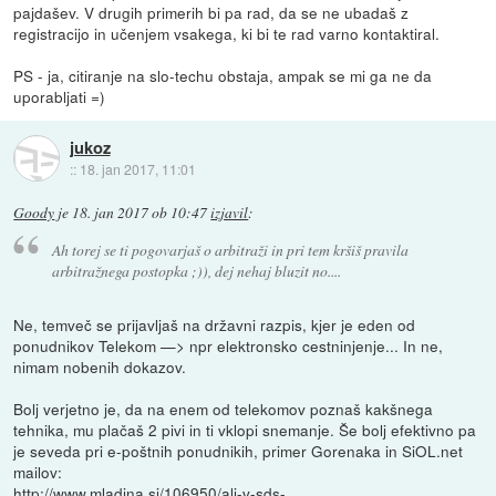
pajdašev. V drugih primerih bi pa rad, da se ne ubadaš z
registracijo in učenjem vsakega, ki bi te rad varno kontaktiral.
PS - ja, citiranje na slo-techu obstaja, ampak se mi ga ne da
uporabljati =)
jukoz
::
18. jan 2017, 11:01
Goody
je
18. jan 2017 ob 10:47
izjavil
:
Ah torej se ti pogovarjaš o arbitraži in pri tem kršiš pravila
arbitražnega postopka ;)), dej nehaj bluzit no....
Ne, temveč se prijavljaš na državni razpis, kjer je eden od
ponudnikov Telekom —> npr elektronsko cestninjenje... In ne,
nimam nobenih dokazov.
Bolj verjetno je, da na enem od telekomov poznaš kakšnega
tehnika, mu plačaš 2 pivi in ti vklopi snemanje. Še bolj efektivno pa
je seveda pri e-poštnih ponudnikih, primer Gorenaka in SiOL.net
mailov:
http://www.mladina.si/106950/ali-v-sds-...