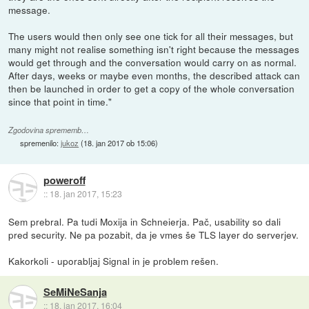
message.
The users would then only see one tick for all their messages, but
many might not realise something isn't right because the messages
would get through and the conversation would carry on as normal.
After days, weeks or maybe even months, the described attack can
then be launched in order to get a copy of the whole conversation
since that point in time."
Zgodovina sprememb…
spremenilo:
jukoz
(
18. jan 2017 ob 15:06
)
poweroff
::
18. jan 2017, 15:23
Sem prebral. Pa tudi Moxija in Schneierja. Pač, usability so dali
pred security. Ne pa pozabit, da je vmes še TLS layer do serverjev.
Kakorkoli - uporabljaj Signal in je problem rešen.
SeMiNeSanja
::
18. jan 2017, 16:04