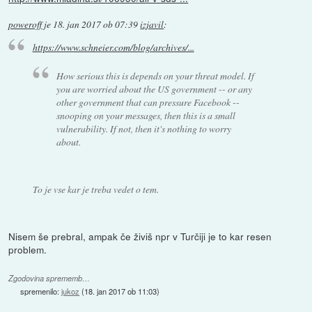
poweroff
je
18. jan 2017 ob 07:39
izjavil
:
https://www.schneier.com/blog/archives/...
How serious this is depends on your threat model. If
you are worried about the US government -- or any
other government that can pressure Facebook --
snooping on your messages, then this is a small
vulnerability. If not, then it's nothing to worry
about.
To je vse kar je treba vedet o tem.
Nisem še prebral, ampak če živiš npr v Turčiji je to kar resen
problem.
Zgodovina sprememb…
spremenilo:
jukoz
(
18. jan 2017 ob 11:03
)