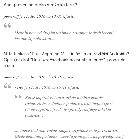
Aha, preveri se preko strežnika torej?
poweroff
je
11. dec 2016 ob 13:05
izjavil
:
Mene bi pa med drugim zanimalo poganjanje dveh ločenih
instanc Signala
hkrati
...
Ni to funkcija "Dual Apps" na MIUI in še kateri različici Androida?
Opisujejo kot "Run two Facebook accounts at once", probal še
nisem.
poweroff
je
11. dec 2016 ob 20:26
izjavil
:
neres
je
11. dec 2016 ob 15:41
izjavil
:
Kot si napisal v članku, nekdo ti lahko ukrade
račun. Pa še en dodaten podatek o tebi imajo (kje si
bil ob registraciji), da te npr. lažje najdejo iz kakih
posnetkov.
Ja, lahko ti ukrade račun, ampak verjetnost za to je res nizka.
Glede dodatnih podatkov... seveda je mogoče, da pogledajo kdaj