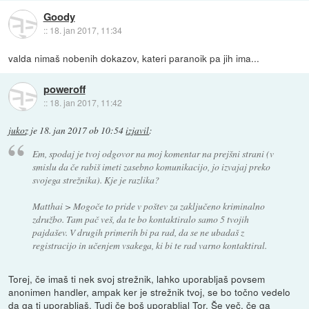
Goody
::
18. jan 2017, 11:34
valda nimaš nobenih dokazov, kateri paranoik pa jih ima...
poweroff
::
18. jan 2017, 11:42
jukoz
je
18. jan 2017 ob 10:54
izjavil
:
Em, spodaj je tvoj odgovor na moj komentar na prejšni strani (v
smislu da če rabiš imeti zasebno komunikacijo, jo izvajaj preko
svojega strežnika). Kje je razlika?
Matthai > Mogoče to pride v poštev za zaključeno kriminalno
združbo. Tam pač veš, da te bo kontaktiralo samo 5 tvojih
pajdašev. V drugih primerih bi pa rad, da se ne ubadaš z
registracijo in učenjem vsakega, ki bi te rad varno kontaktiral.
Torej, če imaš ti nek svoj strežnik, lahko uporabljaš povsem
anonimen handler, ampak ker je strežnik tvoj, se bo točno vedelo
da ga ti uporabljaš. Tudi če boš uporabljal Tor. Še več, če ga