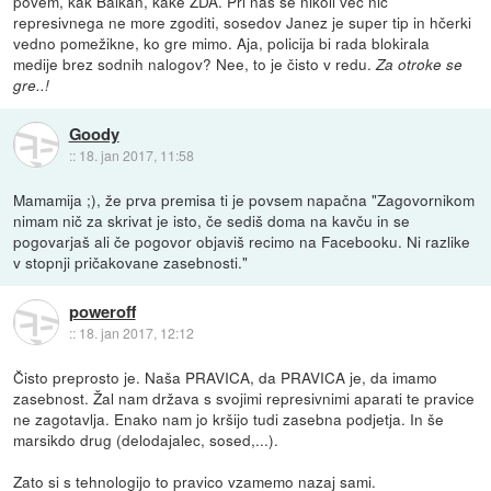
povem, kak Balkan, kake ZDA. Pri nas se nikoli več nič
represivnega ne more zgoditi, sosedov Janez je super tip in hčerki
vedno pomežikne, ko gre mimo. Aja, policija bi rada blokirala
medije brez sodnih nalogov? Nee, to je čisto v redu.
Za otroke se
gre..!
Goody
::
18. jan 2017, 11:58
Mamamija ;), že prva premisa ti je povsem napačna "Zagovornikom
nimam nič za skrivat je isto, če sediš doma na kavču in se
pogovarjaš ali če pogovor objaviš recimo na Facebooku. Ni razlike
v stopnji pričakovane zasebnosti."
poweroff
::
18. jan 2017, 12:12
Čisto preprosto je. Naša PRAVICA, da PRAVICA je, da imamo
zasebnost. Žal nam država s svojimi represivnimi aparati te pravice
ne zagotavlja. Enako nam jo kršijo tudi zasebna podjetja. In še
marsikdo drug (delodajalec, sosed,...).
Zato si s tehnologijo to pravico vzamemo nazaj sami.