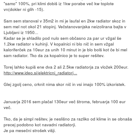
"samo" 100%, pri klimi dobiš iz 1kw porabe več kw toplote
vn(dokler ni glih -15).
Sam sem stanoval v 35m2 in mi je laufal en 2kw radiator skoz in
sem mel not okol 21 stopinj. Večstanovanjska neizolirana bajta v
Ljubljani iz 1950...
Kadar se je shladilo pod nulo sem občasno za par ur vžgal še
1.2kw radiator v kuhinji. V kopalnici ni blo nič in sem vžgal
kaloriferček za 10eur za unih 10 minut in je blo bolš kot če bi mel
sam radiator. Tko da za kopalnico je to super rešitev.
Torej lahko kupiš ene dva 2 ali 2.5kw radiatorja za vložek 200eur.
http://www.ideo.si/elektricni_radiatorj...
Glej zgolj ceno, crknit nima skor nič in vsi imajo 100% izkoristek.
Januarja 2016 sem plačal 130eur več štroma, februarja 100 eur
več.
Tko, da je simpl rešitev, je neslišno za razliko od klime in se obnaša
precej podobno kot navadni radiatorji.
Je pa mesečni strošek višji.