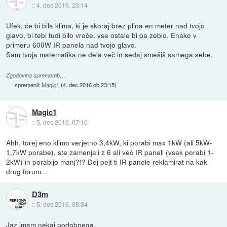
::
4. dec 2016, 23:14
Ufek, če bi bila klima, ki je skoraj brez plina en meter nad tvojo
glavo, bi tebi tudi bilo vroče, vse ostale bi pa zeblo. Enako v
primeru 600W IR panela nad tvojo glavo.
Sam tvoja matematika ne dela več in sedaj smešiš samega sebe.
Zgodovina sprememb…
spremenil:
Magic1
(
4. dec 2016 ob 23:15
)
Magic1
::
5. dec 2016, 07:10
Ahh, torej eno klimo verjetno 3,4kW, ki porabi max 1kW (ali 5kW-
1,7kW porabe), ste zamenjali z 6 ali več IR paneli (vsak porabi 1-
2kW) in porabijo manj?!? Dej pejt ti IR panele reklamirat na kak
drug forum...
D3m
::
5. dec 2016, 08:34
Jaz imam nekaj podobnega.