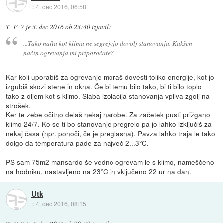
::
4. dec 2016, 06:58
T_F_7
je
3. dec 2016 ob 23:40
izjavil
:
...Tako nafta kot klima ne segrejejo dovolj stanovanja. Kakšen
način ogrevanja mi priporočate?
Kar koli uporabiš za ogrevanje moraš dovesti toliko energije, kot jo
izgubiš skozi stene in okna. Če bi temu bilo tako, bi ti bilo toplo
tako z oljem kot s klimo. Slaba izolacija stanovanja vpliva zgolj na
strošek.
Ker te zebe očitno delaš nekaj narobe. Za začetek pusti prižgano
klimo 24/7. Ko se ti bo stanovanje pregrelo pa jo lahko izključiš za
nekaj časa (npr. ponoči, če je preglasna). Pavza lahko traja le tako
dolgo da temperatura pade za največ 2...3°C.
PS sam 75m2 mansardo še vedno ogrevam le s klimo, nameščeno
na hodniku, nastavljeno na 23°C in vključeno 22 ur na dan.
Utk
::
4. dec 2016, 08:15