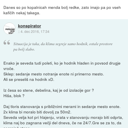
Danes so po kopalnicah menda bolj redke, zato imajo pa po vseh
kafičih nekaj takega.
konspirator
::
4. dec 2016, 17:34
Situacija je taka, da klima segreje samo hodnik, ostale prostore
pa bolj slabo.
Enako je seveda tudi poleti, ko je hodnik hladen in povsod drugje
vroče.
Sklep: sedanje mesto notranje enote ni primerno mesto.
Ali se preseliš na hodnik xD.
Iz česa so stene, debelina, kaj je od izolacije gor ?
Hiša, blok ?
Daj tloris stanovanja s približnimi merami in sedanje mesto enote.
2x klima bi moralo biti dovolj za 50m2.
Seveda velja kot pri hlajenju, vrata v stanovanju morajo biti odprta,
klima naj bo zagnana večji del dneva, če ne 24/7.Gre se za to, da