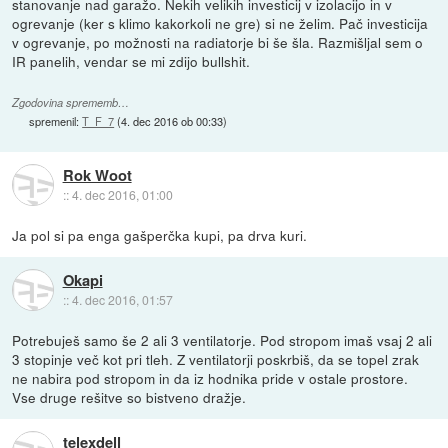
stanovanje nad garažo. Nekih velikih investicij v izolacijo in v
ogrevanje (ker s klimo kakorkoli ne gre) si ne želim. Pač investicija
v ogrevanje, po možnosti na radiatorje bi še šla. Razmišljal sem o
IR panelih, vendar se mi zdijo bullshit.
Zgodovina sprememb…
spremenil:
T_F_7
(
4. dec 2016 ob 00:33
)
Rok Woot
::
4. dec 2016, 01:00
Ja pol si pa enga gašperčka kupi, pa drva kuri.
Okapi
::
4. dec 2016, 01:57
Potrebuješ samo še 2 ali 3 ventilatorje. Pod stropom imaš vsaj 2 ali
3 stopinje več kot pri tleh. Z ventilatorji poskrbiš, da se topel zrak
ne nabira pod stropom in da iz hodnika pride v ostale prostore.
Vse druge rešitve so bistveno dražje.
telexdell