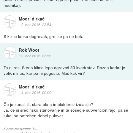
hodnika).
Modri dirkač
::
3. dec 2016, 23:54
S klimo lahko dogrevaš, grel se pa ne boš.
Rok Woot
::
3. dec 2016, 23:56
To ni res. S eno klimo lepo ogrevaš 50 kvadratov. Razen kadar je
velik minus, kar pa ni pogosto. Maš kak vir?
Modri dirkač
::
4. dec 2016, 00:00
Če je zunaj -5, stara okna in blok brez izolacije?
Ja, če si sredinsko stanovanje in te sosedje subvencionirajo, pa še
tukaj bo potreben debel pulover ...
Zgodovina sprememb…