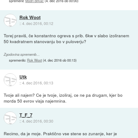
spremenil:
Modri dirkač
(
4. dec 2016 ob 00:00
)
Rok Woot
::
4. dec 2016, 00:12
Torej praviš, če konstantno ogreva s prib. 6kw v slabo izoliranem
50 kvadratnem stanovanju bo v puloverju?
Zgodovina sprememb…
spremenilo:
Rok Woot
(
4. dec 2016 ob 00:13
)
Utk
::
4. dec 2016, 00:13
Tvoje ali najem? Ce je tvoje, izoliraj, ce ne pa drugam, kjer bo
morda 50 evrov visja najemnina.
T_F_7
::
4. dec 2016, 00:30
Recimo, da je moje. Praktično vse stene so zunanje, ker je