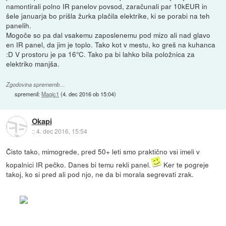
namontirali polno IR panelov povsod, zaračunali par 10kEUR in
šele januarja bo prišla žurka plačila elektrike, ki se porabi na teh
panelih.
Mogoče so pa dal vsakemu zaposlenemu pod mizo ali nad glavo
en IR panel, da jim je toplo. Tako kot v mestu, ko greš na kuhanca
:D V prostoru je pa 16°C. Tako pa bi lahko bila položnica za
elektriko manjša.
Zgodovina sprememb…
spremenil:
Magic1
(
4. dec 2016 ob 15:04
)
Okapi
::
4. dec 2016, 15:54
Čisto tako, mimogrede, pred 50+ leti smo praktično vsi imeli v
kopalnici IR pečko. Danes bi temu rekli panel.
Ker te pogreje
takoj, ko si pred ali pod njo, ne da bi morala segrevati zrak.