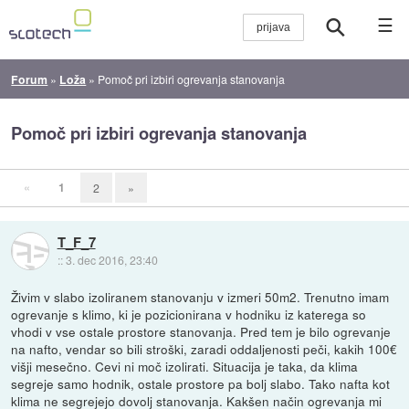
☰
Forum
»
Loža
»
Pomoč pri izbiri ogrevanja stanovanja
Pomoč pri izbiri ogrevanja stanovanja
«
1
2
»
T_F_7
::
3. dec 2016, 23:40
Živim v slabo izoliranem stanovanju v izmeri 50m2. Trenutno imam
ogrevanje s klimo, ki je pozicionirana v hodniku iz katerega so
vhodi v vse ostale prostore stanovanja. Pred tem je bilo ogrevanje
na nafto, vendar so bili stroški, zaradi oddaljenosti peči, kakih 100€
višji mesečno. Cevi ni moč izolirati. Situacija je taka, da klima
segreje samo hodnik, ostale prostore pa bolj slabo. Tako nafta kot
klima ne segrejejo dovolj stanovanja. Kakšen način ogrevanja mi