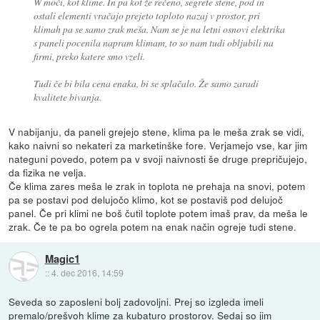
W moči, kot klime. In pa kot že rečeno, segrete stene, pod in
ostali elementi vračajo prejeto toploto nazaj v prostor, pri
klimah pa se samo zrak meša. Nam se je na letni osnovi elektrika
s paneli pocenila napram klimam, to so nam tudi obljubili na
firmi, preko katere smo vzeli.
Tudi če bi bila cena enaka, bi se splačalo. Že samo zaradi
kvalitete bivanja.
V nabijanju, da paneli grejejo stene, klima pa le meša zrak se vidi,
kako naivni so nekateri za marketinške fore. Verjamejo vse, kar jim
nateguni povedo, potem pa v svoji naivnosti še druge prepričujejo,
da fizika ne velja.
Če klima zares meša le zrak in toplota ne prehaja na snovi, potem
pa se postavi pod delujočo klimo, kot se postaviš pod delujoč
panel. Če pri klimi ne boš čutil toplote potem imaš prav, da meša le
zrak. Če te pa bo ogrela potem na enak način ogreje tudi stene.
Magic1
::
4. dec 2016, 14:59
Seveda so zaposleni bolj zadovoljni. Prej so izgleda imeli
premalo/prešvoh klime za kubaturo prostorov. Sedaj so jim