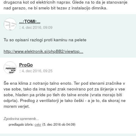
drugacna kot od elektricnih naprav. Glede na to da je stanovanje
nad garazo, ne bi smelo bit tezav z instalacijo dimnika.
...:TOMI:...
::
4. dec 2016, 09:09
Tu so opisani razlogi proti kaminu na pelete
http://www.elektronik.si/phpBB2/viewtop...
ProGo
::
4. dec 2016, 09:25
Še ena klima z notranjo talno enoto. Ter pod stenami zračnike v
vse sobe, tako da ima topel zrak neovirano pot za širjenje v vse
sobe, hladen pa pride po tleh do talne enote (vrata morajo biti
odprta). Predlog z ventilatorji je tako češki - a je to, da skoraj ne
morem verjet.
Zgodovina sprememb…
predlagalo izbris:
cekr
(
5. dec 2016 ob 04:09
)