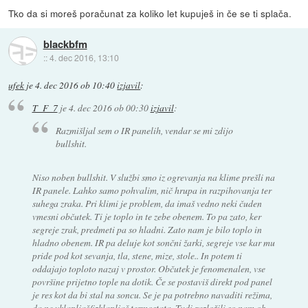
Tko da si moreš poračunat za koliko let kupuješ in če se ti splača.
blackbfm
::
4. dec 2016, 13:10
ufek
je
4. dec 2016 ob 10:40
izjavil
:
T_F_7
je
4. dec 2016 ob 00:30
izjavil
:
Razmišljal sem o IR panelih, vendar se mi zdijo
bullshit.
Niso noben bullshit. V službi smo iz ogrevanja na klime prešli na
IR panele. Lahko samo pohvalim, nič hrupa in razpihovanja ter
suhega zraka. Pri klimi je problem, da imaš vedno neki čuden
vmesni občutek. Ti je toplo in te zebe obenem. To pa zato, ker
segreje zrak, predmeti pa so hladni. Zato nam je bilo toplo in
hladno obenem. IR pa deluje kot sončni žarki, segreje vse kar mu
pride pod kot sevanja, tla, stene, mize, stole.. In potem ti
oddajajo toploto nazaj v prostor. Občutek je fenomenalen, vse
površine prijetno tople na dotik. Če se postaviš direkt pod panel
je res kot da bi stal na soncu. Se je pa potrebno navaditi režima,
da ne vklapljaš/izklapljaš termostata. Tudi razložili so nam ob