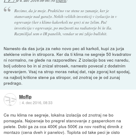
T_F_7
je
4. dec 2016 ob 00:30
izjavil
:
Recimo, da je moje. Praktično vse stene so zunanje, ker je
stanovanje nad garažo. Nekih velikih investicij v izolacijo in v
ogrevanje (ker s klimo kakorkoli ne gre) si ne želim. Pač
investicija v ogrevanje, po možnosti na radiatorje bi še šla.
Razmišljal sem o IR panelih, vendar se mi zdijo bullshit.
Namesto da das jurja za neko novo pec ali karkoli, kupi za jurja
steklene volne in stiropora. Ker da ti klima ne segreje 50 kvadratov
ni normalno, ne glede na razporeditev. Z izolacijo bos vec naredu,
bolj udobno bo in si znizal strosek, namesto povecal z dodatnim
ogrevanjem. Vsaj na strop moras nekaj dat, raje zgoraj kot spodaj,
na najbolj kriticne stene pa stiropor, od znotraj ce je od zunaj
predrago.
MoRp
::
4. dec 2016, 08:33
Ce mu klima ne segreje, lokalna izolacija od znotraj ne bo
pomagala. Najceneje bo pregrel stanovanje z gasperckom na
pelete. Dobi ga za cca 400€ plus 500€ za nov rostfraj dimnik z
montazo (cena dveh ir panelov). Toplota od take peci je cisto