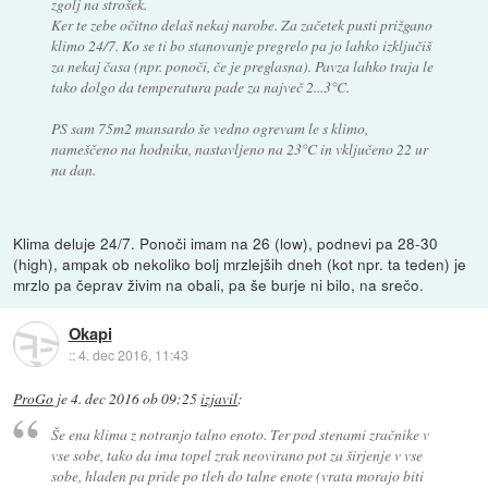
zgolj na strošek.
Ker te zebe očitno delaš nekaj narobe. Za začetek pusti prižgano
klimo 24/7. Ko se ti bo stanovanje pregrelo pa jo lahko izključiš
za nekaj časa (npr. ponoči, če je preglasna). Pavza lahko traja le
tako dolgo da temperatura pade za največ 2...3°C.
PS sam 75m2 mansardo še vedno ogrevam le s klimo,
nameščeno na hodniku, nastavljeno na 23°C in vključeno 22 ur
na dan.
Klima deluje 24/7. Ponoči imam na 26 (low), podnevi pa 28-30
(high), ampak ob nekoliko bolj mrzlejših dneh (kot npr. ta teden) je
mrzlo pa čeprav živim na obali, pa še burje ni bilo, na srečo.
Okapi
::
4. dec 2016, 11:43
ProGo
je
4. dec 2016 ob 09:25
izjavil
:
Še ena klima z notranjo talno enoto. Ter pod stenami zračnike v
vse sobe, tako da ima topel zrak neovirano pot za širjenje v vse
sobe, hladen pa pride po tleh do talne enote (vrata morajo biti