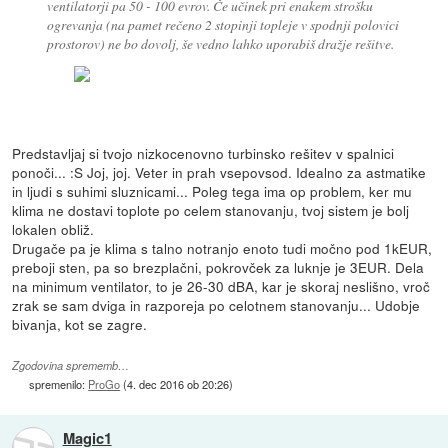
ventilatorji pa 50 - 100 evrov. Če učinek pri enakem strošku
ogrevanja (na pamet rečeno 2 stopinji topleje v spodnji polovici
prostorov) ne bo dovolj, še vedno lahko uporabiš dražje rešitve.
Predstavljaj si tvojo nizkocenovno turbinsko rešitev v spalnici
ponoči... :S Joj, joj. Veter in prah vsepovsod. Idealno za astmatike
in ljudi s suhimi sluznicami... Poleg tega ima op problem, ker mu
klima ne dostavi toplote po celem stanovanju, tvoj sistem je bolj
lokalen obliž.
Drugače pa je klima s talno notranjo enoto tudi močno pod 1kEUR,
preboji sten, pa so brezplačni, pokrovček za luknje je 3EUR. Dela
na minimum ventilator, to je 26-30 dBA, kar je skoraj neslišno, vroč
zrak se sam dviga in razporeja po celotnem stanovanju... Udobje
bivanja, kot se zagre.
Zgodovina sprememb…
spremenilo:
ProGo
(
4. dec 2016 ob 20:26
)
Magic1