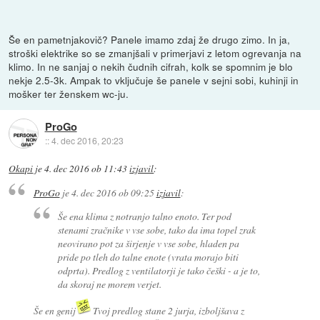
Še en pametnjakovič? Panele imamo zdaj že drugo zimo. In ja,
stroški elektrike so se zmanjšali v primerjavi z letom ogrevanja na
klimo. In ne sanjaj o nekih čudnih cifrah, kolk se spomnim je blo
nekje 2.5-3k. Ampak to vključuje še panele v sejni sobi, kuhinji in
mošker ter ženskem wc-ju.
ProGo
::
4. dec 2016, 20:23
Okapi
je
4. dec 2016 ob 11:43
izjavil
:
ProGo
je
4. dec 2016 ob 09:25
izjavil
:
Še ena klima z notranjo talno enoto. Ter pod
stenami zračnike v vse sobe, tako da ima topel zrak
neovirano pot za širjenje v vse sobe, hladen pa
pride po tleh do talne enote (vrata morajo biti
odprta). Predlog z ventilatorji je tako češki - a je to,
da skoraj ne morem verjet.
Še en genij
Tvoj predlog stane 2 jurja, izboljšava z