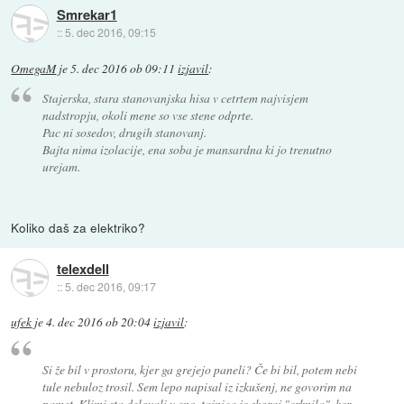
Smrekar1
::
5. dec 2016, 09:15
OmegaM
je
5. dec 2016 ob 09:11
izjavil
:
Stajerska, stara stanovanjska hisa v cetrtem najvisjem
nadstropju, okoli mene so vse stene odprte.
Pac ni sosedov, drugih stanovanj.
Bajta nima izolacije, ena soba je mansardna ki jo trenutno
urejam.
Koliko daš za elektriko?
telexdell
::
5. dec 2016, 09:17
ufek
je
4. dec 2016 ob 20:04
izjavil
:
Si že bil v prostoru, kjer ga grejejo paneli? Če bi bil, potem nebi
tule nebuloz trosil. Sem lepo napisal iz izkušenj, ne govorim na
pamet. Klimi sta delovali v eno, tajnica je skoraj "crknila", ker