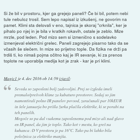
Si že bil v prostoru, kjer ga grejejo paneli? Če bi bil, potem nebi
tule nebuloz trosil. Sem lepo napisal iz izkušenj, ne govorim na
pamet. Klimi sta delovali v eno, tajnica je skoraj "crknila", ker je
pihalo po njej in je bila v kratkih rokavih, ostale je zeblo. Mize
mrzle, pod leden. Pod mizo sem si izmenično s sodelavko
izmenjeval električni grelec. Paneli zagrejejo pisarno tako da se
včasih še slečem. In mize so prijetno tople. Da fizika ne drži pa
trdiš ti, ko nimaš pojma očitno kaj je IR sevanje, ki za prenos
toplote ne uporablja medija kot je zrak - kar je pri klimi.
Magic1
je
4. dec 2016 ob 14:59
izjavil
:
Seveda so zaposleni bolj zadovoljni. Prej so izgleda imeli
premalo/prešvoh klime za kubaturo prostorov. Sedaj so jim
namontirali polno IR panelov povsod, zaračunali par 10kEUR
in šele januarja bo prišla žurka plačila elektrike, ki se porabi na
teh panelih.
Mogoče so pa dal vsakemu zaposlenemu pod mizo ali nad glavo
en IR panel, da jim je toplo. Tako kot v mestu, ko greš na
kuhanca :D V prostoru je pa 16°C. Tako pa bi lahko bila
položnica za elektriko manjša.