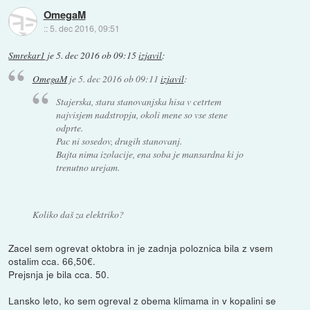
OmegaM
::
5. dec 2016, 09:51
Smrekar1
je
5. dec 2016 ob 09:15
izjavil
:
OmegaM
je
5. dec 2016 ob 09:11
izjavil
:
Stajerska, stara stanovanjska hisa v cetrtem
najvisjem nadstropju, okoli mene so vse stene
odprte.
Pac ni sosedov, drugih stanovanj.
Bajta nima izolacije, ena soba je mansardna ki jo
trenutno urejam.
Koliko daš za elektriko?
Zacel sem ogrevat oktobra in je zadnja poloznica bila z vsem
ostalim cca. 66,50€.
Prejsnja je bila cca. 50.
Lansko leto, ko sem ogreval z obema klimama in v kopalini se