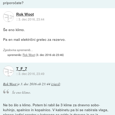
priporočate?
Rok Woot
::
3. dec 2016, 23:44
Še eno klimo.
Pa en mali električni grelec za rezervo.
Zgodovina sprememb…
spremenilo:
Rok Woot
(
3. dec 2016 ob 23:46
)
T_F_7
::
3. dec 2016, 23:49
Rok Woot
je
3. dec 2016 ob 23:44
izjavil
:
Še eno klimo.
Ne bo šlo s klimo. Potem bi rabil še 3 klime za dnevno sobo-
kuhinjo, spalnico in kopalnico. V kabinetu pa bi se nabirala vlaga,
plesen (edini prostor v katerega se pride iz dnevne in ne iz