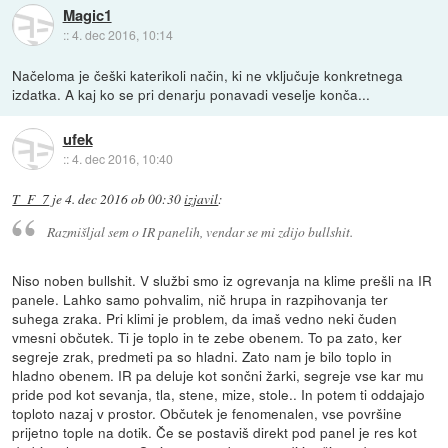
Magic1
::
4. dec 2016, 10:14
Načeloma je češki katerikoli način, ki ne vključuje konkretnega
izdatka. A kaj ko se pri denarju ponavadi veselje konča...
ufek
::
4. dec 2016, 10:40
T_F_7
je
4. dec 2016 ob 00:30
izjavil
:
Razmišljal sem o IR panelih, vendar se mi zdijo bullshit.
Niso noben bullshit. V službi smo iz ogrevanja na klime prešli na IR
panele. Lahko samo pohvalim, nič hrupa in razpihovanja ter
suhega zraka. Pri klimi je problem, da imaš vedno neki čuden
vmesni občutek. Ti je toplo in te zebe obenem. To pa zato, ker
segreje zrak, predmeti pa so hladni. Zato nam je bilo toplo in
hladno obenem. IR pa deluje kot sončni žarki, segreje vse kar mu
pride pod kot sevanja, tla, stene, mize, stole.. In potem ti oddajajo
toploto nazaj v prostor. Občutek je fenomenalen, vse površine
prijetno tople na dotik. Če se postaviš direkt pod panel je res kot