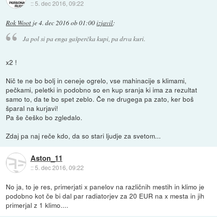
::
5. dec 2016, 09:22
Rok Woot
je
4. dec 2016 ob 01:00
izjavil
:
Ja pol si pa enga gašperčka kupi, pa drva kuri.
x2 !
Nič te ne bo bolj in ceneje ogrelo, vse mahinacije s klimami,
pečkami, peletki in podobno so en kup sranja ki ima za rezultat
samo to, da te bo spet zeblo. Če ne drugega pa zato, ker boš
šparal na kurjavi!
Pa še češko bo zgledalo.
Zdaj pa naj reče kdo, da so stari ljudje za svetom...
Aston_11
::
5. dec 2016, 09:22
No ja, to je res, primerjati x panelov na različnih mestih in klimo je
podobno kot če bi dal par radiatorjev za 20 EUR na x mesta in jih
primerjal z 1 klimo....