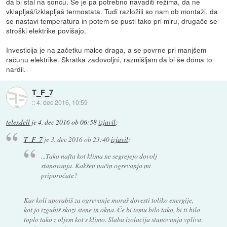
da bi stal na soncu. Se je pa potrebno navaditi režima, da ne
vklapljaš/izklapljaš termostata. Tudi razložili so nam ob montaži, da
se nastavi temperatura in potem se pusti tako pri miru, drugače se
stroški elektrike povišajo.
Investicija je na začetku malce draga, a se povrne pri manjšem
računu elektrike. Skratka zadovoljni, razmišljam da bi še doma to
nardil.
T_F_7
::
4. dec 2016, 10:59
telexdell
je
4. dec 2016 ob 06:58
izjavil
:
T_F_7
je
3. dec 2016 ob 23:40
izjavil
:
...Tako nafta kot klima ne segrejejo dovolj
stanovanja. Kakšen način ogrevanja mi
priporočate?
Kar koli uporabiš za ogrevanje moraš dovesti toliko energije,
kot jo izgubiš skozi stene in okna. Če bi temu bilo tako, bi ti bilo
toplo tako z oljem kot s klimo. Slaba izolacija stanovanja vpliva