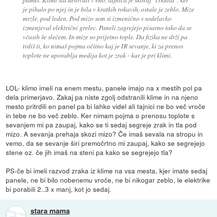
je pihalo po njej in je bila v kratkih rokavih, ostale je zeblo. Mize
mrzle, pod leden. Pod mizo sem si izmenično s sodelavko
izmenjeval električni grelec. Paneli zagrejejo pisarno tako da se
včasih še slečem. In mize so prijetno tople. Da fizika ne drži pa
trdiš ti, ko nimaš pojma očitno kaj je IR sevanje, ki za prenos
toplote ne uporablja medija kot je zrak - kar je pri klimi.
LOL- klimo imeli na enem mestu, panele imajo na x mestih pol pa
dela primerjavo. Zakaj pa niste zgolj odstranili klime in na njeno
mesto pritrdili en panel pa bi lahko videl ali tajnici ne bo več vroče
in tebe ne bo več zeblo. Ker nimam pojma o prenosu toplote s
sevanjem mi pa zaupaj, kako se ti sedaj segreje zrak in tla pod
mizo. A sevanja prehaja skozi mizo? Če imaš sevala na stropu in
vemo, da se sevanje širi premočrtno mi zaupaj, kako se segrejejo
stene oz. če jih imaš na steni pa kako se segrejejo tla?
PS-če bi imeli razvod zraka iz klime na vsa mesta, kjer imate sedaj
panele, ne bi bilo nobenemu vroče, ne bi nikogar zeblo, le elektrike
bi porabili 2..3 x manj, kot jo sedaj.
stara mama