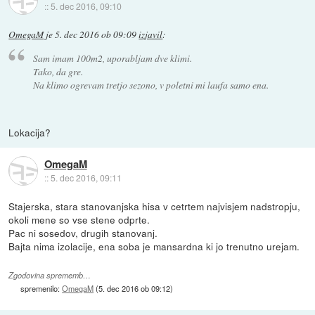
::
5. dec 2016, 09:10
OmegaM
je
5. dec 2016 ob 09:09
izjavil
:
Sam imam 100m2, uporabljam dve klimi.
Tako, da gre.
Na klimo ogrevam tretjo sezono, v poletni mi laufa samo ena.
Lokacija?
OmegaM
::
5. dec 2016, 09:11
Stajerska, stara stanovanjska hisa v cetrtem najvisjem nadstropju,
okoli mene so vse stene odprte.
Pac ni sosedov, drugih stanovanj.
Bajta nima izolacije, ena soba je mansardna ki jo trenutno urejam.
Zgodovina sprememb…
spremenilo:
OmegaM
(
5. dec 2016 ob 09:12
)