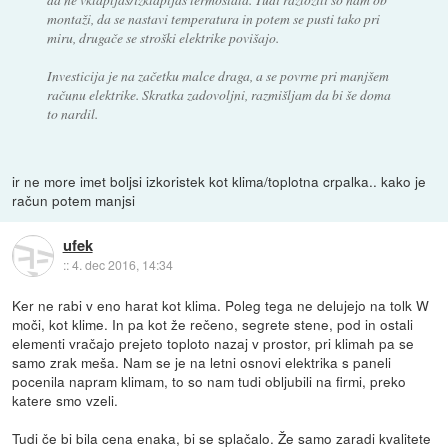
montaži, da se nastavi temperatura in potem se pusti tako pri
miru, drugače se stroški elektrike povišajo.
Investicija je na začetku malce draga, a se povrne pri manjšem
računu elektrike. Skratka zadovoljni, razmišljam da bi še doma
to nardil.
ir ne more imet boljsi izkoristek kot klima/toplotna crpalka.. kako je
račun potem manjsi
ufek
::
4. dec 2016, 14:34
Ker ne rabi v eno harat kot klima. Poleg tega ne delujejo na tolk W
moči, kot klime. In pa kot že rečeno, segrete stene, pod in ostali
elementi vračajo prejeto toploto nazaj v prostor, pri klimah pa se
samo zrak meša. Nam se je na letni osnovi elektrika s paneli
pocenila napram klimam, to so nam tudi obljubili na firmi, preko
katere smo vzeli.
Tudi če bi bila cena enaka, bi se splačalo. Že samo zaradi kvalitete