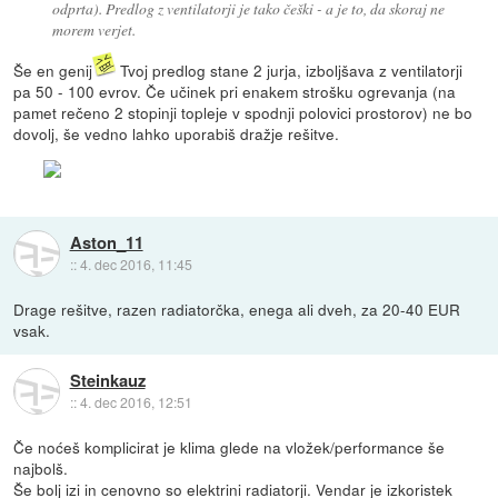
odprta). Predlog z ventilatorji je tako češki - a je to, da skoraj ne
morem verjet.
Še en genij
Tvoj predlog stane 2 jurja, izboljšava z ventilatorji
pa 50 - 100 evrov. Če učinek pri enakem strošku ogrevanja (na
pamet rečeno 2 stopinji topleje v spodnji polovici prostorov) ne bo
dovolj, še vedno lahko uporabiš dražje rešitve.
Aston_11
::
4. dec 2016, 11:45
Drage rešitve, razen radiatorčka, enega ali dveh, za 20-40 EUR
vsak.
Steinkauz
::
4. dec 2016, 12:51
Če noćeš komplicirat je klima glede na vložek/performance še
najbolš.
Še bolj izi in cenovno so elektrini radiatorji. Vendar je izkoristek