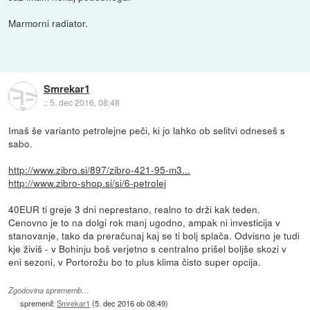
Marmorni radiator.
Smrekar1
::
5. dec 2016, 08:48
Imaš še varianto petrolejne peči, ki jo lahko ob selitvi odneseš s
sabo.
http://www.zibro.si/897/zibro-421-95-m3...
http://www.zibro-shop.si/si/6-petrolej
40EUR ti greje 3 dni neprestano, realno to drži kak teden.
Cenovno je to na dolgi rok manj ugodno, ampak ni investicija v
stanovanje, tako da preračunaj kaj se ti bolj splača. Odvisno je tudi
kje živiš - v Bohinju boš verjetno s centralno prišel boljše skozi v
eni sezoni, v Portorožu bo to plus klima čisto super opcija.
Zgodovina sprememb…
spremenil:
Smrekar1
(
5. dec 2016 ob 08:49
)