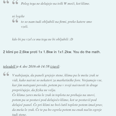
Poleg tega ne delujejo na tolk W moči, kot klime.
ni logike
to so nam tudi obljubili na firmi, preko katere smo
vzeli.
kdo bi pa vzel ce mu tega ne bi obljubili :D
2 klimi po 2,6kw proti 1x 1.8kw in 1x1.2kw. You do the math.
telexdell
je
4. dec 2016 ob 14:58
izjavil
:
V nabijanju, da paneli grejejo stene, klima pa le meša zrak se
vidi, kako naivni so nekateri za marketinške fore. Verjamejo vse,
kar jim nateguni povedo, potem pa v svoji naivnosti še druge
prepričujejo, da fizika ne velja.
Če klima zares meša le zrak in toplota ne prehaja na snovi,
potem pa se postavi pod delujočo klimo, kot se postaviš pod
delujoč panel. Če pri klimi ne boš čutil toplote potem imaš prav,
da meša le zrak. Če te pa bo ogrela potem na enak način ogreje
tudi stene.