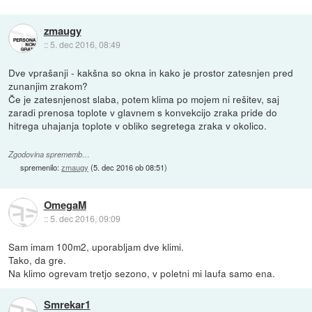
zmaugy
::
5. dec 2016, 08:49
Dve vprašanji - kakšna so okna in kako je prostor zatesnjen pred
zunanjim zrakom?
Če je zatesnjenost slaba, potem klima po mojem ni rešitev, saj
zaradi prenosa toplote v glavnem s konvekcijo zraka pride do
hitrega uhajanja toplote v obliko segretega zraka v okolico.
Zgodovina sprememb…
spremenilo:
zmaugy
(
5. dec 2016 ob 08:51
)
OmegaM
::
5. dec 2016, 09:09
Sam imam 100m2, uporabljam dve klimi.
Tako, da gre.
Na klimo ogrevam tretjo sezono, v poletni mi laufa samo ena.
Smrekar1