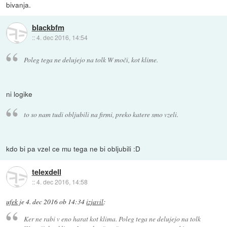
bivanja.
blackbfm
::
4. dec 2016, 14:54
Poleg tega ne delujejo na tolk W moči, kot klime.
ni logike
to so nam tudi obljubili na firmi, preko katere smo vzeli.
kdo bi pa vzel ce mu tega ne bi obljubili :D
telexdell
::
4. dec 2016, 14:58
ufek
je
4. dec 2016 ob 14:34
izjavil
:
Ker ne rabi v eno harat kot klima. Poleg tega ne delujejo na tolk