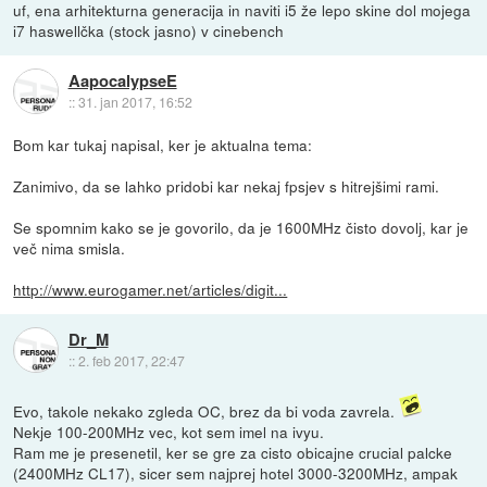
uf, ena arhitekturna generacija in naviti i5 že lepo skine dol mojega
i7 haswellčka (stock jasno) v cinebench
AapocalypseE
::
31. jan 2017, 16:52
Bom kar tukaj napisal, ker je aktualna tema:
Zanimivo, da se lahko pridobi kar nekaj fpsjev s hitrejšimi rami.
Se spomnim kako se je govorilo, da je 1600MHz čisto dovolj, kar je
več nima smisla.
http://www.eurogamer.net/articles/digit...
Dr_M
::
2. feb 2017, 22:47
Evo, takole nekako zgleda OC, brez da bi voda zavrela.
Nekje 100-200MHz vec, kot sem imel na ivyu.
Ram me je presenetil, ker se gre za cisto obicajne crucial palcke
(2400MHz CL17), sicer sem najprej hotel 3000-3200MHz, ampak