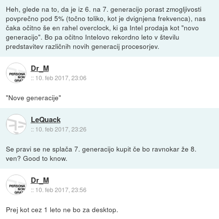
Heh, glede na to, da je iz 6. na 7. generacijo porast zmogljivosti
povprečno pod 5% (točno toliko, kot je dvignjena frekvenca), nas
čaka očitno še en rahel overclock, ki ga Intel prodaja kot "novo
generacijo". Bo pa očitno Intelovo rekordno leto v številu
predstavitev različnih novih generacij procesorjev.
Dr_M
::
10. feb 2017, 23:06
"Nove generacije"
LeQuack
::
10. feb 2017, 23:26
Se pravi se ne splača 7. generacijo kupit če bo ravnokar že 8.
ven? Good to know.
Dr_M
::
10. feb 2017, 23:56
Prej kot cez 1 leto ne bo za desktop.