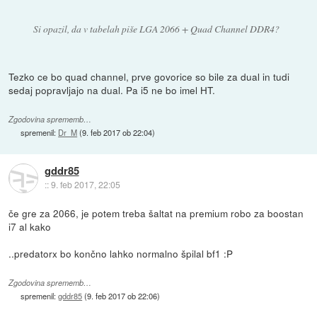
Si opazil, da v tabelah piše LGA 2066 + Quad Channel DDR4?
Tezko ce bo quad channel, prve govorice so bile za dual in tudi
sedaj popravljajo na dual. Pa i5 ne bo imel HT.
Zgodovina sprememb…
spremenil:
Dr_M
(
9. feb 2017 ob 22:04
)
gddr85
::
9. feb 2017, 22:05
če gre za 2066, je potem treba šaltat na premium robo za boostan
i7 al kako
..predatorx bo končno lahko normalno špilal bf1 :P
Zgodovina sprememb…
spremenil:
gddr85
(
9. feb 2017 ob 22:06
)