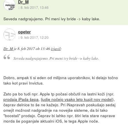
Dr_M
::
8. feb 2017, 13:46
Seveda nadgrajujemo. Pri meni ivy bride -> kaby lake.
opeter
::
9. feb 2017, 12:20
Dr_M
je
8. feb 2017 ob 13:46
izjavil
:
Seveda nadgrajujemo. Pri meni ivy bride -> kaby lake.
Dobro, ampak ti si eden od milijona uporabnikov, ki delajo točno
tako kot pravi Invictus.
Zato pa bo tudi npr. Apple tp počasi občutil na lastni koži (npr.
prodaja iPada šepa
,
ljudje nočejo vsako leto kupit nov model
),
čeprav delnice to še ne kažejo. Pri iNapravah poskušajo sedaj
omejit možnost nadgradnje na novejše sisteme, da bi tako
"boostali" prodajo. Čeprav bi lahko npr. štiri leta stare naprave
morda še poganjale aktualni iOS, le tega Apple noče.