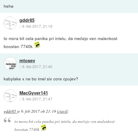
hehe
gddr85
::
9. feb 2017, 21:19
to mora bit cela panika pri intelu, da mečejo ven malenkost
boostan 7740k
mtosev
::
9. feb 2017, 21:40
kabylake x ne bo imel six core cpujev?
MacGyver141
::
9. feb 2017, 21:47
gddr85
je
9. feb 2017 ob 21:19
izjavil
:
to mora bit cela panika pri intelu, da mečejo ven malenkost
boostan 7740k