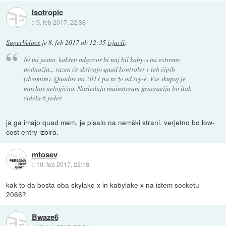
Isotropic
::
9. feb 2017, 22:38
SuperVeloce
je
8. feb 2017 ob 12:35
izjavil
:
Ni mi jasno, kakšen odgovor bi naj bil kaby-s na extreme
podnožju... razen če skrivajo quad kontroler v teh čipih
(dvomim). Quadov na 2011 pa ni že od ivy-e. Vse skupaj je
muchos nelogično. Naslednja mainstream generacija bo itak
videla 6 jeder.
ja ga imajo quad mem, je pisalo na nemški strani. verjetno bo low-
cost entry izbira.
mtosev
::
10. feb 2017, 22:18
kak to da bosta oba skylake x in kabylake x na istem socketu
2066?
Bwaze6