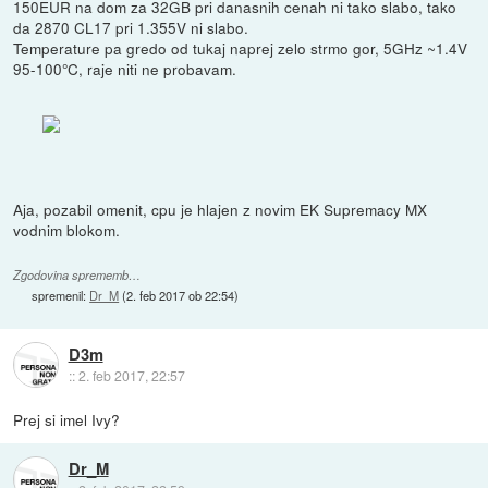
150EUR na dom za 32GB pri danasnih cenah ni tako slabo, tako
da 2870 CL17 pri 1.355V ni slabo.
Temperature pa gredo od tukaj naprej zelo strmo gor, 5GHz ~1.4V
95-100°C, raje niti ne probavam.
Aja, pozabil omenit, cpu je hlajen z novim EK Supremacy MX
vodnim blokom.
Zgodovina sprememb…
spremenil:
Dr_M
(
2. feb 2017 ob 22:54
)
D3m
::
2. feb 2017, 22:57
Prej si imel Ivy?
Dr_M