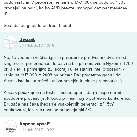
bodo vsi I5 in I7 procesorji en smeh. I7-7700k se bodo po 150€
prodajali na bolhi, ko bo AMD prevzel monopol čez par mesecev.
:P
Sounds too good to be true, though.
Bwaze6
::
11. feb 2017, 10:16
No, še vedno je večina iger in programov predvsem odvisnih od
single core performance, to pa zna biti pri nenavitem Ryzen 7 1700
pri 3.7 MHz primerljivo z... skoraj 10 let starimi Intel procesorji -
rahlo navit i7 920 iz 2008 na primer. Par procentov gor ali dol.
Ampak isto lahko rečeš tudi za novejše Intelove procesorje. :)
Ampak počakajmo na teste - močno upam, da jim uspe narediti
spodobne procesorje, ki bodo prinesli nujno potrebno konkurenco.
Drugače nas čaka štepanje vsakoletnih generacij z "15%"
pohitritvami, ki v realnosti ne prinesejo niti 5%...
AapocalypseE
::
11. feb 2017, 10:23