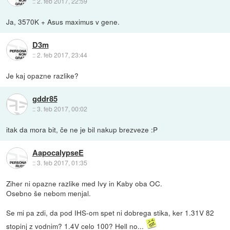
::
2. feb 2017, 22:59
Ja, 3570K + Asus maximus v gene.
D3m
::
2. feb 2017, 23:44
Je kaj opazne razlike?
gddr85
::
3. feb 2017, 00:02
itak da mora bit, če ne je bil nakup brezveze :P
AapocalypseE
::
3. feb 2017, 01:35
Ziher ni opazne razlike med Ivy in Kaby oba OC.
Osebno še nebom menjal.
Se mi pa zdi, da pod IHS-om spet ni dobrega stika, ker 1.31V 82
stopinj z vodnim? 1.4V celo 100? Hell no...