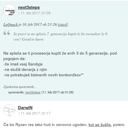
next3steps
::
11. feb 2017, 01:09
LeQuack
je
10. feb 2017 ob 23:26
izjavil
:
Se pravi se ne splača 7. generacijo kupit če bo ravnokar že 8.
ven? Good to know.
Ne splača se ti procesorja kupiti že enih 3 do 5 generacije, pod
pogojem da:
-že imaš vsaj Sandyja
-ne služiš denarja z njim
-ne potrebuješ bistvenih novih bonbončkov**
Zgodovina sprememb…
spremenilo:
next3steps
(
11. feb 2017 ob 01:09
)
DarwiN
::
11. feb 2017, 01:17
Če bo Ryzen res tako hud in cenovno ugoden,
kot se šušlja
, potem