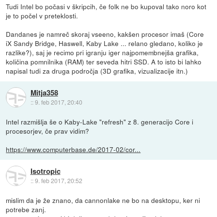
Tudi Intel bo počasi v škripcih, če folk ne bo kupoval tako noro kot
je to počel v preteklosti.
Dandanes je namreč skoraj vseeno, kakšen procesor imaš (Core
iX Sandy Bridge, Haswell, Kaby Lake ... relano gledano, koliko je
razlike?), saj je recimo pri igranju iger najpomembnejša grafika,
količina pomnilnika (RAM) ter seveda hitri SSD. A to isto bi lahko
napisal tudi za druga področja (3D grafika, vizualizacije itn.)
Mitja358
::
9. feb 2017, 20:40
Intel razmišlja še o Kaby-Lake "refresh" z 8. generacijo Core i
procesorjev, če prav vidim?
https://www.computerbase.de/2017-02/cor...
Isotropic
::
9. feb 2017, 20:52
mislim da je že znano, da cannonlake ne bo na desktopu, ker ni
potrebe zanj.