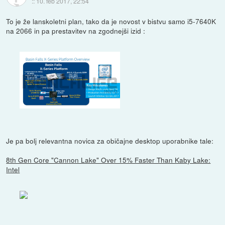
::
10. feb 2017, 22:54
To je že lanskoletni plan, tako da je novost v bistvu samo i5-7640K
na 2066 in pa prestavitev na zgodnejši izid :
Je pa bolj relevantna novica za običajne desktop uporabnike tale:
8th Gen Core "Cannon Lake" Over 15% Faster Than Kaby Lake:
Intel