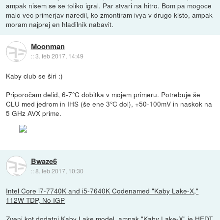
ampak nisem se se toliko igral. Par stvari na hitro. Bom pa mogoce
malo vec primerjav naredil, ko zmontiram ivya v drugo kisto, ampak
moram najprej en hladilnik nabavit.
Moonman
::
3. feb 2017, 14:49
Kaby club se širi :)
Priporočam delid, 6-7°C dobitka v mojem primeru. Potrebuje še
CLU med jedrom in IHS (še ene 3°C dol), +50-100mV in naskok na
5 GHz AVX prime.
Bwaze6
::
8. feb 2017, 10:30
Intel Core i7-7740K and i5-7640K Codenamed "Kaby Lake-X,"
112W TDP, No IGP
Zveni kot dodatni Kaby Lake model, ampak "Kaby Lake-X" je HEDT