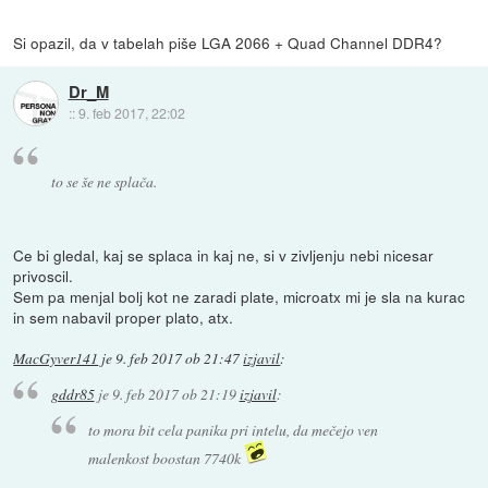
Si opazil, da v tabelah piše LGA 2066 + Quad Channel DDR4?
Dr_M
::
9. feb 2017, 22:02
to se še ne splača.
Ce bi gledal, kaj se splaca in kaj ne, si v zivljenju nebi nicesar
privoscil.
Sem pa menjal bolj kot ne zaradi plate, microatx mi je sla na kurac
in sem nabavil proper plato, atx.
MacGyver141
je
9. feb 2017 ob 21:47
izjavil
:
gddr85
je
9. feb 2017 ob 21:19
izjavil
:
to mora bit cela panika pri intelu, da mečejo ven
malenkost boostan 7740k