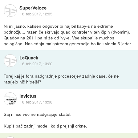
SuperVeloce
::
8. feb 2017, 12:35
Ni mi jasno, kakšen odgovor bi naj bil kaby-s na extreme
podnožju... razen če skrivajo quad kontroler v teh čipih (dvomim).
Quadov na 2011 pa ni že od ivy-e. Vse skupaj je muchos
nelogično. Naslednja mainstream generacija bo itak videla 6 jeder.
LeQuack
::
8. feb 2017, 13:20
Torej kaj je fora nadgradnje procesorjev zadnje čase, če ne
ratujejo nič hitrejši?
Invictus
::
8. feb 2017, 13:38
Saj nihče več ne nadgrajuje škatel.
Kupiš pač zadnji model, ko ti prejšnji crkne.