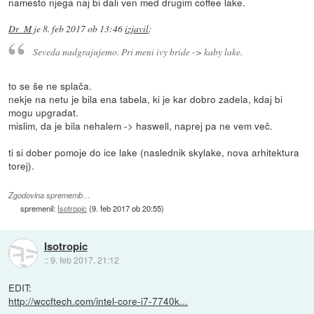
namesto njega naj bi dali ven med drugim coffee lake.
Dr_M
je
8. feb 2017 ob 13:46
izjavil
:
Seveda nadgrajujemo. Pri meni ivy bride -> kaby lake.
to se še ne splača.
nekje na netu je bila ena tabela, ki je kar dobro zadela, kdaj bi
mogu upgradat.
mislim, da je bila nehalem -> haswell, naprej pa ne vem več.
ti si dober pomoje do ice lake (naslednik skylake, nova arhitektura
torej).
Zgodovina sprememb…
spremenil:
Isotropic
(
9. feb 2017 ob 20:55
)
Isotropic
::
9. feb 2017, 21:12
EDIT:
http://wccftech.com/intel-core-i7-7740k...