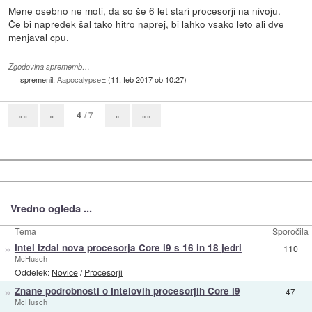
Mene osebno ne moti, da so še 6 let stari procesorji na nivoju.
Če bi napredek šal tako hitro naprej, bi lahko vsako leto ali dve
menjaval cpu.
Zgodovina sprememb…
spremenil:
AapocalypseE
(
11. feb 2017 ob 10:27
)
4
/ 7
««
«
»
»»
Vredno ogleda ...
Tema
Sporočila
»
Intel izdal nova procesorja Core i9 s 16 in 18 jedri
110
McHusch
Oddelek:
Novice
/
Procesorji
»
Znane podrobnosti o Intelovih procesorjih Core i9
47
McHusch