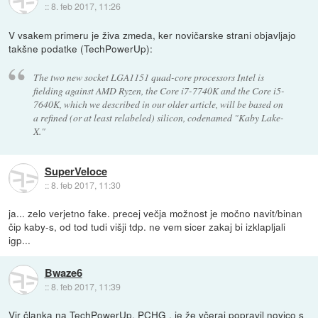
::
8. feb 2017, 11:26
V vsakem primeru je živa zmeda, ker novičarske strani objavljajo
takšne podatke (TechPowerUp):
The two new socket LGA1151 quad-core processors Intel is
fielding against AMD Ryzen, the Core i7-7740K and the Core i5-
7640K, which we described in our older article, will be based on
a refined (or at least relabeled) silicon, codenamed "Kaby Lake-
X."
SuperVeloce
::
8. feb 2017, 11:30
ja... zelo verjetno fake. precej večja možnost je močno navit/binan
čip kaby-s, od tod tudi višji tdp. ne vem sicer zakaj bi izklapljali
igp...
Bwaze6
::
8. feb 2017, 11:39
Vir članka na TechPowerUp,
PCHG
, je že včeraj popravil novico s