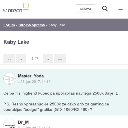
☰
Forum
»
Strojna oprema
»
Kaby Lake
Kaby Lake
4
/ 7
««
«
»
»»
Master_Yoda
::
23. jan 2017, 14:19
Ce pa nisi highend kupec pa uporabljas navitega 2500k dalje :D.
P.S. Resno vprasanje: Je 2500k ze ozko grlo za gaming ce
uporabljas "budget" grafiko (GTX 1060/RX 480) ?
Dr_M
::
23. jan 2017, 14:21