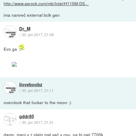
http://www.asrock.com/mb/Intel/H110M-DS...
ima namreč external bclk gen
Dr_M
::
30. jan 2017, 21:08
Evo ga
iloveboobz
::
30. jan 2017, 21:11
overclock that fucker to the moon :)
gddr85
::
30. jan 2017, 21:31
damn, manj v z plato mal več v cpu, pa bi mel 7700k