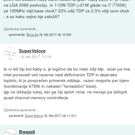
na LGA 2066 podnožju. In 112W TDP (+21W glede na i7 7700K)
za 100MHz višji base clock? 23% višji TDP za 2.3% višji core clock
- a so kako vejico kje založili?
Zgodovina sprememb…
spremenilo:
Bwaze6
(
8. feb 2017 ob 10:35
)
SuperVeloce
::
8. feb 2017, 11:16
to ni isti čip kot kaby-s, je logično da bo malo višji tdp.. sicer pa ima
intel ponavadi več rezerve med definiranim TDP in dejansko
toploto, ki jo povprečen primerek oddaja.. razen mogoče par izjem
(kombinacija 4790k in nekateri "fantastični" biosi).
igp ne izklopijo tukaj, ker ga čip sploh nima. ne morejo pa izklopiti
quad channel memory controllerja
Zgodovina sprememb…
spremenil:
SuperVeloce
(
8. feb 2017 ob 11:21
)
Bwaze6