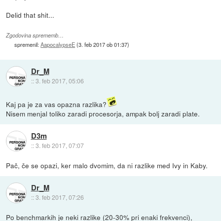
Delid that shit...
Zgodovina sprememb…
spremenil:
AapocalypseE
(
3. feb 2017 ob 01:37
)
Dr_M
::
3. feb 2017, 05:06
Kaj pa je za vas opazna razlika?
Nisem menjal toliko zaradi procesorja, ampak bolj zaradi plate.
D3m
::
3. feb 2017, 07:07
Pač, če se opazi, ker malo dvomim, da ni razlike med Ivy in Kaby.
Dr_M
::
3. feb 2017, 07:26
Po benchmarkih je neki razlike (20-30% pri enaki frekvenci),