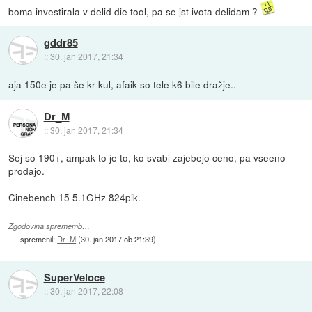
boma investirala v delid die tool, pa se jst ivota delidam ?
gddr85
::
30. jan 2017, 21:34
aja 150e je pa še kr kul, afaik so tele k6 bile dražje..
Dr_M
::
30. jan 2017, 21:34
Sej so 190+, ampak to je to, ko svabi zajebejo ceno, pa vseeno
prodajo.
Cinebench 15 5.1GHz 824pik.
Zgodovina sprememb…
spremenil:
Dr_M
(
30. jan 2017 ob 21:39
)
SuperVeloce
::
30. jan 2017, 22:08