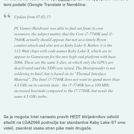
temi podatki (Google Translate iz Nemščine:
Update from 07.02.17:
PC Games Hardware was able to find out from its own
resources, the subject matter, that the Core i7-7740K and i5-
7640K actually should appear, but not as a timely Ryzen
counter-attack and also not as Kaby Lake-S. Rather, it is the
112-Watt chips with code names Kaby Lake-X, which are to
appear to Gamescom for the new high-end platform with base
2066. These are the same S-dies, in which only the GPUs are
deactivated and the TDPs are raised. The Heatspreader is not
soldering to Intel, but is based on its "Thermal Interface
Material". The Intel i7-7740K does not want to spend more than
4.5 GHz on its current state - the i7-7740K has a 100 MHz
increased basistakt compared to the i7-7700K, but needs the
same 4.5 GHz turbo .
Se je mogoče Intel namesto pravih HEDT štirijedrnikov odločil
stlačiti na LGA2066 podnožje kar standardne Kaby Lake-S? omo
videli, zaenkrat vsaka stran piše malo drugače.