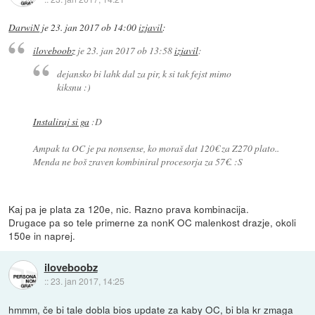
DarwiN
je
23. jan 2017 ob 14:00
izjavil
:
iloveboobz
je
23. jan 2017 ob 13:58
izjavil
:
dejansko bi lahk dal za pir, k si tak fejst mimo
kiksnu :)
Instaliraj si ga
:D
Ampak ta OC je pa nonsense, ko moraš dat 120€ za Z270 plato..
Menda ne boš zraven kombiniral procesorja za 57€. :S
Kaj pa je plata za 120e, nic. Razno prava kombinacija.
Drugace pa so tele primerne za nonK OC malenkost drazje, okoli
150e in naprej.
iloveboobz
::
23. jan 2017, 14:25
hmmm, če bi tale dobla bios update za kaby OC, bi bla kr zmaga