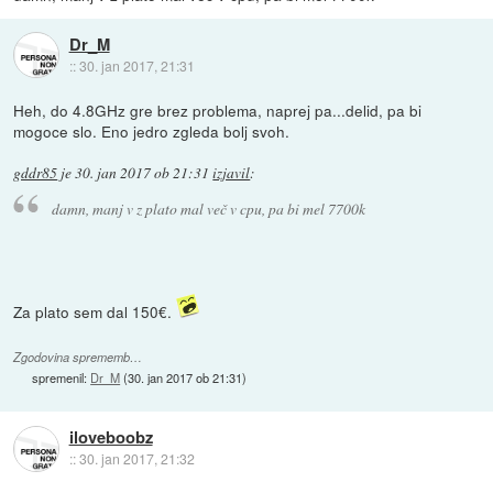
Dr_M
::
30. jan 2017, 21:31
Heh, do 4.8GHz gre brez problema, naprej pa...delid, pa bi
mogoce slo. Eno jedro zgleda bolj svoh.
gddr85
je
30. jan 2017 ob 21:31
izjavil
:
damn, manj v z plato mal več v cpu, pa bi mel 7700k
Za plato sem dal 150€.
Zgodovina sprememb…
spremenil:
Dr_M
(
30. jan 2017 ob 21:31
)
iloveboobz
::
30. jan 2017, 21:32