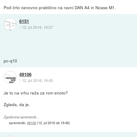
Pod črto cenovno praktično na ravni DAN A4 in Ncase M1.
6151
::
12. jul 2016, 19:37
pc-q10
49106
::
12. jul 2016, 19:45
Je to na vrhu reža za rom enoto?
Zgleda, da je.
Zgodovina sprememb…
spremenilo:
49106
(
12. jul 2016 ob 19:46
)