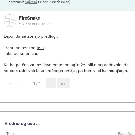
spremenil:
nightbird
(
4. apr 2020 ob 23:55
)
FireSnake
::
5. apr 2020, 09:52
Lepo, da se zbirajo predlogi.
Trenutno sem na
tem
.
Tako bo še en čas.
Ko bo pa čas za menjavo bo tehnologija že toliko napredovala, da
ne bom rabil več tako zračnega ohišja, pa bom vzel kaj manjšega.
««
«
1
/ 7
»
»»
Vredno ogleda ...
Tema
Sporočila