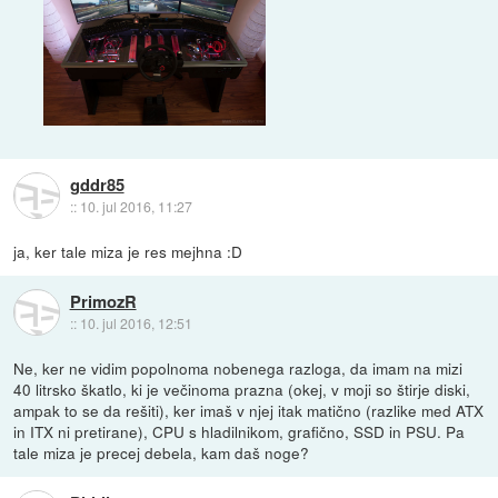
gddr85
::
10. jul 2016, 11:27
ja, ker tale miza je res mejhna :D
PrimozR
::
10. jul 2016, 12:51
Ne, ker ne vidim popolnoma nobenega razloga, da imam na mizi
40 litrsko škatlo, ki je večinoma prazna (okej, v moji so štirje diski,
ampak to se da rešiti), ker imaš v njej itak matično (razlike med ATX
in ITX ni pretirane), CPU s hladilnikom, grafično, SSD in PSU. Pa
tale miza je precej debela, kam daš noge?