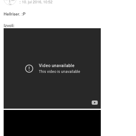
::
10. jul 2016, 10:52
Hellriser. :P
Izvoli: