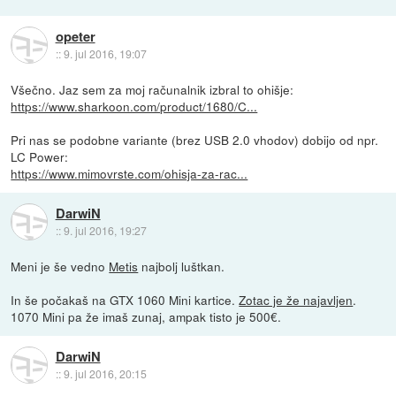
opeter
::
9. jul 2016, 19:07
Všečno. Jaz sem za moj računalnik izbral to ohišje:
https://www.sharkoon.com/product/1680/C...
Pri nas se podobne variante (brez USB 2.0 vhodov) dobijo od npr.
LC Power:
https://www.mimovrste.com/ohisja-za-rac...
DarwiN
::
9. jul 2016, 19:27
Meni je še vedno
Metis
najbolj luštkan.
In še počakaš na GTX 1060 Mini kartice.
Zotac je že najavljen
.
1070 Mini pa že imaš zunaj, ampak tisto je 500€.
DarwiN
::
9. jul 2016, 20:15