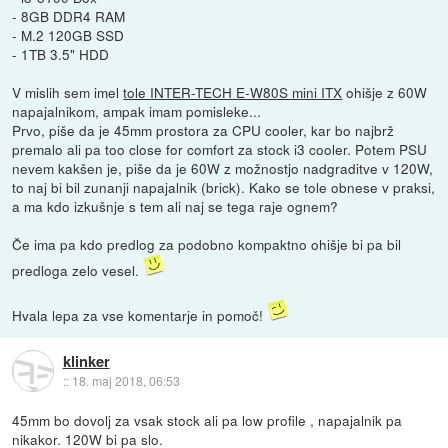
- 8GB DDR4 RAM
- M.2 120GB SSD
- 1TB 3.5" HDD
V mislih sem imel
tole INTER-TECH E-W80S mini ITX
ohišje z 60W
napajalnikom, ampak imam pomisleke...
Prvo, piše da je 45mm prostora za CPU cooler, kar bo najbrž
premalo ali pa too close for comfort za stock i3 cooler. Potem PSU
nevem kakšen je, piše da je 60W z možnostjo nadgraditve v 120W,
to naj bi bil zunanji napajalnik (brick). Kako se tole obnese v praksi,
a ma kdo izkušnje s tem ali naj se tega raje ognem?
Če ima pa kdo predlog za podobno kompaktno ohišje bi pa bil
predloga zelo vesel.
Hvala lepa za vse komentarje in pomoč!
klinker
::
18. maj 2018, 06:53
45mm bo dovolj za vsak stock ali pa low profile , napajalnik pa
nikakor. 120W bi pa slo.