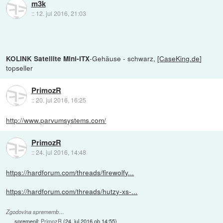
m3k
::
12. jul 2016, 21:03
-Gehäuse - schwarz, [
CaseKing.de
]
KOLINK Satellite Mini-ITX
topseller
PrimozR
::
20. jul 2016, 16:25
http://www.parvumsystems.com/
PrimozR
::
24. jul 2016, 14:48
https://hardforum.com/threads/firewolfy...
https://hardforum.com/threads/hutzy-xs-...
Zgodovina sprememb…
spremenil:
PrimozR
(
24. jul 2016 ob 14:55
)