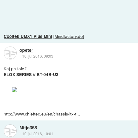
[
Mindfactory.de
]
Cooltek UMX1 Plus Mini
opeter
::
10. jul 2016, 09:03
Kaj pa tole?
ELOX SERIES // BT-04B-U3
http://www.chieftec.eu/en/chassis/itx-t...
Mitja358
::
10. jul 2016, 10:01