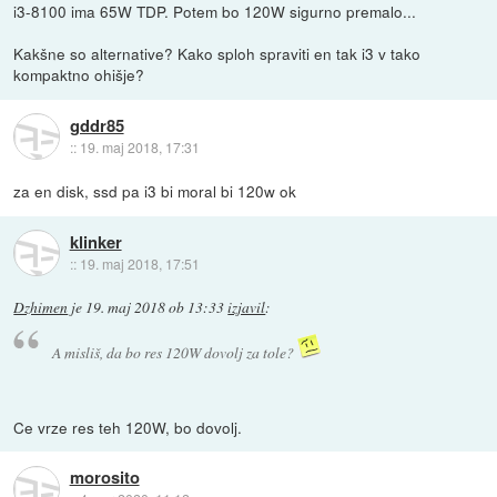
i3-8100 ima 65W TDP. Potem bo 120W sigurno premalo...
Kakšne so alternative? Kako sploh spraviti en tak i3 v tako
kompaktno ohišje?
gddr85
::
19. maj 2018, 17:31
za en disk, ssd pa i3 bi moral bi 120w ok
klinker
::
19. maj 2018, 17:51
Dzhimen
je
19. maj 2018 ob 13:33
izjavil
:
A misliš, da bo res 120W dovolj za tole?
Ce vrze res teh 120W, bo dovolj.
morosito