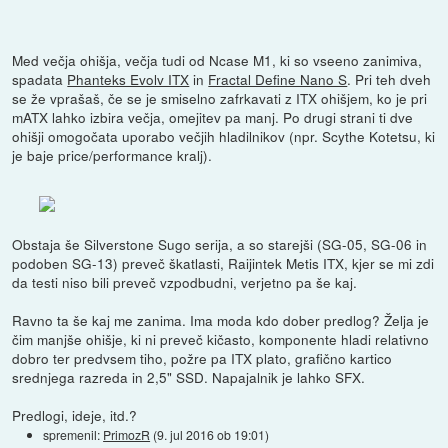
Med večja ohišja, večja tudi od Ncase M1, ki so vseeno zanimiva,
spadata
Phanteks Evolv ITX
in
Fractal Define Nano S
. Pri teh dveh
se že vprašaš, če se je smiselno zafrkavati z ITX ohišjem, ko je pri
mATX lahko izbira večja, omejitev pa manj. Po drugi strani ti dve
ohišji omogočata uporabo večjih hladilnikov (npr. Scythe Kotetsu, ki
je baje price/performance kralj).
Obstaja še Silverstone Sugo serija, a so starejši (SG-05, SG-06 in
podoben SG-13) preveč škatlasti, Raijintek Metis ITX, kjer se mi zdi
da testi niso bili preveč vzpodbudni, verjetno pa še kaj.
Ravno ta še kaj me zanima. Ima moda kdo dober predlog? Želja je
čim manjše ohišje, ki ni preveč kičasto, komponente hladi relativno
dobro ter predvsem tiho, požre pa ITX plato, grafično kartico
srednjega razreda in 2,5" SSD. Napajalnik je lahko SFX.
Predlogi, ideje, itd.?
spremenil:
PrimozR
(
9. jul 2016 ob 19:01
)