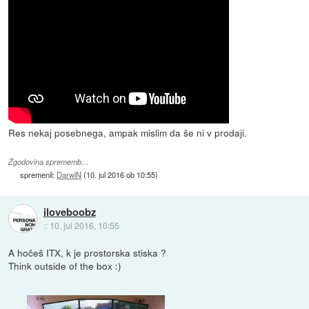
Res nekaj posebnega, ampak mislim da še ni v prodaji.
Zgodovina sprememb…
spremenil:
DarwiN
(
10. jul 2016 ob 10:55
)
iloveboobz
::
10. jul 2016, 10:55
A hočeš ITX, k je prostorska stiska ?
Think outside of the box :)