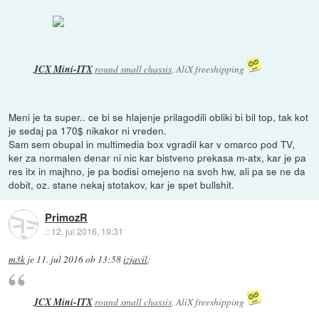
JCX Mini-ITX
round small chassis
, AliX freeshipping
Meni je ta super.. ce bi se hlajenje prilagodili obliki bi bil top, tak kot
je sedaj pa 170$ nikakor ni vreden.
Sam sem obupal in multimedia box vgradil kar v omarco pod TV,
ker za normalen denar ni nic kar bistveno prekasa m-atx, kar je pa
res itx in majhno, je pa bodisi omejeno na svoh hw, ali pa se ne da
dobit, oz. stane nekaj stotakov, kar je spet bullshit.
PrimozR
::
12. jul 2016, 19:31
m3k
je
11. jul 2016 ob 13:58
izjavil
:
JCX Mini-ITX
round small chassis
, AliX freeshipping