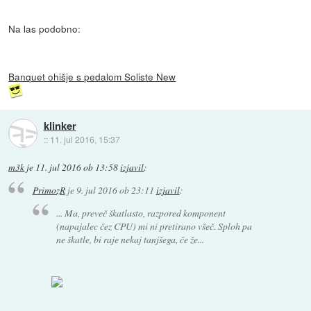
Na las podobno:
Banquet ohišje s pedalom Soliste New
klinker
::
11. jul 2016, 15:37
m3k
je
11. jul 2016 ob 13:58
izjavil
:
PrimozR
je
9. jul 2016 ob 23:11
izjavil
:
... Ma, preveč škatlasto, razpored komponent
(napajalec čez CPU) mi ni pretirano všeč. Sploh pa
ne škatle, bi raje nekaj tanjšega, če že...