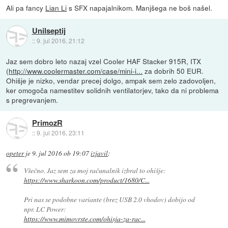
Ali pa fancy
Lian Li
s SFX napajalnikom. Manjšega ne boš našel.
Unilseptij
::
9. jul 2016, 21:12
Jaz sem dobro leto nazaj vzel Cooler HAF Stacker 915R, ITX
(
http://www.coolermaster.com/case/mini-i...
za dobrih 50 EUR.
Ohišje je nizko, vendar precej dolgo, ampak sem zelo zadovoljen,
ker omogoča namestitev solidnih ventilatorjev, tako da ni problema
s pregrevanjem.
PrimozR
::
9. jul 2016, 23:11
opeter
je
9. jul 2016 ob 19:07
izjavil
:
Všečno. Jaz sem za moj računalnik izbral to ohišje:
https://www.sharkoon.com/product/1680/C...
Pri nas se podobne variante (brez USB 2.0 vhodov) dobijo od
npr. LC Power:
https://www.mimovrste.com/ohisja-za-rac...