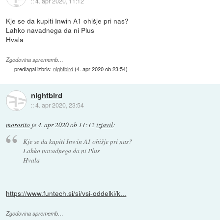
::
4. apr 2020, 11:12
Kje se da kupiti Inwin A1 ohišje pri nas?
Lahko navadnega da ni Plus
Hvala
Zgodovina sprememb…
predlagal izbris:
nightbird
(
4. apr 2020 ob 23:54
)
nightbird
::
4. apr 2020, 23:54
morosito
je
4. apr 2020 ob 11:12
izjavil
:
Kje se da kupiti Inwin A1 ohišje pri nas?
Lahko navadnega da ni Plus
Hvala
https://www.funtech.si/si/vsi-oddelki/k...
Zgodovina sprememb…