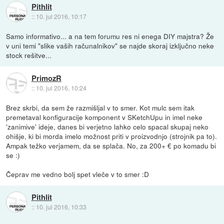
Pithlit
::
10. jul 2016, 10:17
Samo informativo... a na tem forumu res ni enega DIY majstra? Že
v uni temi "slike vaših računalnikov" se najde skoraj izključno neke
stock rešitve...
PrimozR
::
10. jul 2016, 10:24
Brez skrbi, da sem že razmišljal v to smer. Kot mulc sem itak
premetaval konfiguracije komponent v SKetchUpu in imel neke
'zanimive' ideje, danes bi verjetno lahko celo spacal skupaj neko
ohišje, ki bi morda imelo možnost priti v proizvodnjo (strojnik pa to).
Ampak težko verjamem, da se splača. No, za 200+ € po komadu bi
se :)
Čeprav me vedno bolj spet vleče v to smer :D
Pithlit
::
10. jul 2016, 10:33