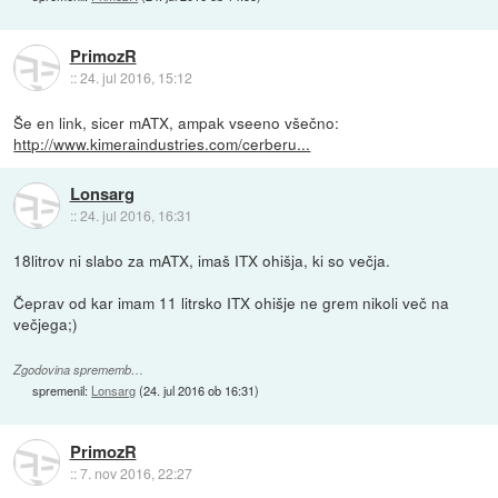
PrimozR
::
24. jul 2016, 15:12
Še en link, sicer mATX, ampak vseeno všečno:
http://www.kimeraindustries.com/cerberu...
Lonsarg
::
24. jul 2016, 16:31
18litrov ni slabo za mATX, imaš ITX ohišja, ki so večja.
Čeprav od kar imam 11 litrsko ITX ohišje ne grem nikoli več na
večjega;)
Zgodovina sprememb…
spremenil:
Lonsarg
(
24. jul 2016 ob 16:31
)
PrimozR
::
7. nov 2016, 22:27