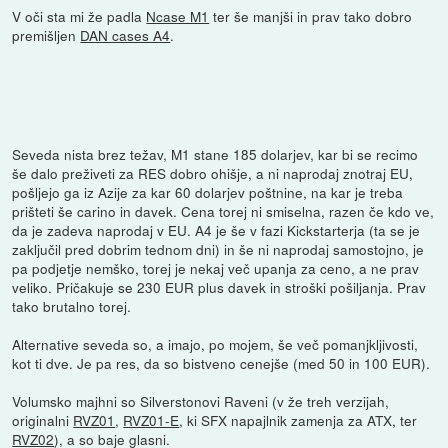
V oči sta mi že padla
Ncase M1
ter še manjši in prav tako dobro
premišljen
DAN cases A4
.
Seveda nista brez težav, M1 stane 185 dolarjev, kar bi se recimo
še dalo preživeti za RES dobro ohišje, a ni naprodaj znotraj EU,
pošljejo ga iz Azije za kar 60 dolarjev poštnine, na kar je treba
prišteti še carino in davek. Cena torej ni smiselna, razen če kdo ve,
da je zadeva naprodaj v EU. A4 je še v fazi Kickstarterja (ta se je
zaključil pred dobrim tednom dni) in še ni naprodaj samostojno, je
pa podjetje nemško, torej je nekaj več upanja za ceno, a ne prav
veliko. Pričakuje se 230 EUR plus davek in stroški pošiljanja. Prav
tako brutalno torej.
Alternative seveda so, a imajo, po mojem, še več pomanjkljivosti,
kot ti dve. Je pa res, da so bistveno cenejše (med 50 in 100 EUR).
Volumsko majhni so Silverstonovi Raveni (v že treh verzijah,
originalni
RVZ01
,
RVZ01-E
, ki SFX napajlnik zamenja za ATX, ter
RVZ02
), a so baje glasni.