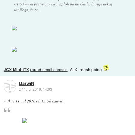
CPU) mi ni pretirano všeč. Sploh pa ne škatle, bi raje nekaj
tanjšega, če že...
round small chassis
, AliX freeshipping
JCX Mini-ITX
DarwiN
::
11. jul 2016, 14:03
m3k
je
11. jul 2016 ob 13:58
izjavil
: