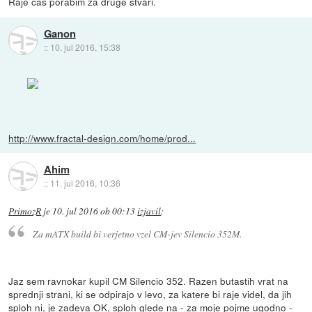
Raje čas porabim za druge stvari.
Ganon
::
10. jul 2016, 15:38
http://www.fractal-design.com/home/prod...
Ahim
::
11. jul 2016, 10:36
PrimozR
je
10. jul 2016 ob 00:13
izjavil
:
Za mATX build bi verjetno vzel CM-jev Silencio 352M.
Jaz sem ravnokar kupil CM Silencio 352. Razen butastih vrat na
sprednji strani, ki se odpirajo v levo, za katere bi raje videl, da jih
sploh ni, je zadeva OK, sploh glede na - za moje pojme ugodno -