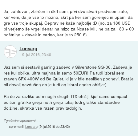
Ja, zahteven, zbirčen in škrt sem, prvi dve stvari predvsem zato,
ker vem, da je vse to možno, škrt pa ker sem gorenjec in upam, da
gre vse troje skupaj. Čeprav ne kaže najbolje :D (no, za 180 USD
bi verjetno še vrgel denar na mizo za Ncase M1, ne pa za 180 + 60
poštnine + davek in carino, ker je to 250 €).
Lonsarg
::
9. jul 2016, 23:40
Jaz sem si sestavil gaming zadevo v
Silverstone SG-06
. Zadeva je
res kul oblike, ultra majhna in samo 50EUR! Pa tudi izbral sem
zraven SFX 400W od Be Quiet, ki je v idle neslišen podnevi. Brat je
bil dovolj navdušen da je tudi on izbral enako ohišje:)
Pa še za razliko od mnogih drugih ITX ohišij, kjer samo compact
edition grafike grejo notri grejo tukaj tudi grafike standardne
dolžine, skratka vse razen prav tadolgih.
Zgodovina sprememb…
spremenil:
Lonsarg
(
9. jul 2016 ob 23:42
)