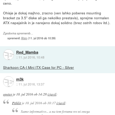
ceno.
Ohisje je dokaj majhno, zracno (ven lahko poberes mounting
bracket za 3.5" diske ali ga nekoliko prestavis), sprejme normalen
ATX napajalnik in je narejeno dokaj solidno (brez ostrih robov itd.).
Zgodovina sprememb…
spremenil:
Ahim
(
11. jul 2016 ob 10:39
)
Red_Mamba
::
11. jul 2016, 10:48
Sharkoon CA-I Mini ITX Case for PC - Silver
m3k
::
11. jul 2016, 13:37
opeter
je
10. jul 2016 ob 14:28
izjavil
:
Pithlit
je
10. jul 2016 ob 10:17
izjavil
:
Samo informativo... a na tem forumu res ni enega