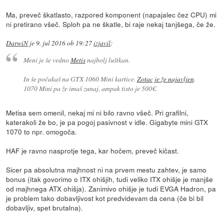
Ma, preveč škatlasto, razpored komponent (napajalec čez CPU) mi
ni pretirano všeč. Sploh pa ne škatle, bi raje nekaj tanjšega, če že.
DarwiN
je
9. jul 2016 ob 19:27
izjavil
:
Meni je še vedno
Metis
najbolj luštkan.
In še počakaš na GTX 1060 Mini kartice.
Zotac je že najavljen
.
1070 Mini pa že imaš zunaj, ampak tisto je 500€.
Metisa sem omenil, nekaj mi ni bilo ravno všeč. Pri grafilni,
katerakoli že bo, je pa pogoj pasivnost v idle. Gigabyte mini GTX
1070 to npr. omogoča.
HAF je ravno nasprotje tega, kar hočem, preveč kičast.
Sicer pa absolutna majhnost ni na prvem mestu zahtev, je samo
bonus (itak govorimo o ITX ohišjih, tudi veliko ITX ohišje je manjše
od majhnega ATX ohišja). Zanimivo ohišje je tudi EVGA Hadron, pa
je problem tako dobavljivost kot predvidevam da cena (če bi bil
dobavljiv, spet brutalna).