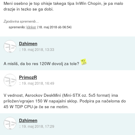
Meni osebno je top ohisje takega tipa InWin Chopin, je pa malo
drazje in tezko se ga dobi.
Zgodovina sprememb…
spremenilo:
klinker
(
18. maj 2018 ob 06:54
)
Dzhimen
::
19. maj 2018, 13:33
A misliš, da bo res 120W dovolj za tole?
PrimozR
::
19. maj 2018, 16:49
V vednost, Asrockov DeskMini (Mini-STX oz. 5x5 format) ima
priložen/vgrajen 150 W napajalni sklop. Podpira pa načeloma do
45 W TDP CPU-je če se ne motim.
Dzhimen
::
19. maj 2018, 17:29