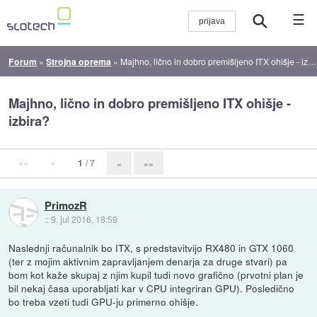
☰
Forum
»
Strojna oprema
»
Majhno, lično in dobro premišljeno ITX ohišje - izbira?
Majhno, lično in dobro premišljeno ITX ohišje -
izbira?
««
«
1
/ 7
»
»»
PrimozR
::
9. jul 2016, 18:59
Naslednji računalnik bo ITX, s predstavitvijo RX480 in GTX 1060
(ter z mojim aktivnim zapravljanjem denarja za druge stvari) pa
bom kot kaže skupaj z njim kupil tudi novo grafično (prvotni plan je
bil nekaj časa uporabljati kar v CPU integriran GPU). Posledično
bo treba vzeti tudi GPU-ju primerno ohišje.