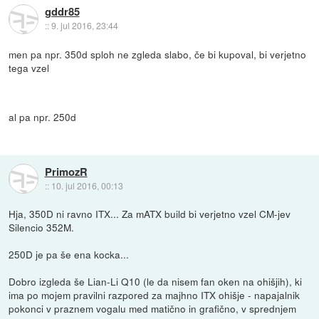
gddr85
::
9. jul 2016, 23:44
men pa npr. 350d sploh ne zgleda slabo, če bi kupoval, bi verjetno
tega vzel
al pa npr. 250d
PrimozR
::
10. jul 2016, 00:13
Hja, 350D ni ravno ITX... Za mATX build bi verjetno vzel CM-jev
Silencio 352M.
250D je pa še ena kocka...
Dobro izgleda še Lian-Li Q10 (le da nisem fan oken na ohišjih), ki
ima po mojem pravilni razpored za majhno ITX ohišje - napajalnik
pokonci v praznem vogalu med matično in grafično, v sprednjem