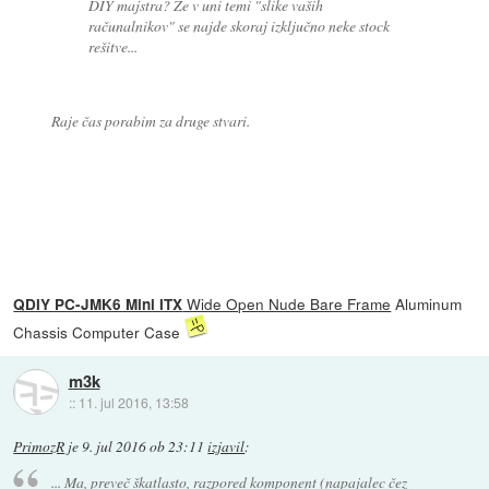
DIY majstra? Že v uni temi "slike vaših
računalnikov" se najde skoraj izključno neke stock
rešitve...
Raje čas porabim za druge stvari.
Wide Open Nude Bare Frame
Aluminum
QDIY PC-JMK6 Mini ITX
Chassis Computer Case
m3k
::
11. jul 2016, 13:58
PrimozR
je
9. jul 2016 ob 23:11
izjavil
:
... Ma, preveč škatlasto, razpored komponent (napajalec čez