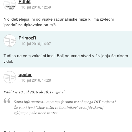
Pithlit
::
10. jul 2016, 12:59
Nič 'debelejša' ni od vsake računalniške mize ki ima izvlečni
'predal' za tipkovnico pa miš.
PrimozR
::
10. jul 2016, 14:07
Tudi to ne vem zakaj bi imel. Bolj neumne stvari v življenju še nisem
videl.
opeter
::
10. jul 2016, 14:28
Pithlit
je
10. jul 2016 ob 10:17
izjavil
:
Samo informativo... a na tem forumu res ni enega DIY majstra?
Že v uni temi "slike vaših računalnikov" se najde skoraj
izključno neke stock rešitve...