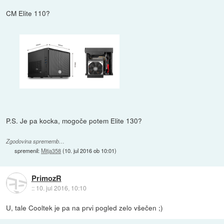
CM Elite 110?
P.S. Je pa kocka, mogoče potem Elite 130?
Zgodovina sprememb…
spremenil:
Mitja358
(
10. jul 2016 ob 10:01
)
PrimozR
::
10. jul 2016, 10:10
U, tale Cooltek je pa na prvi pogled zelo všečen ;)