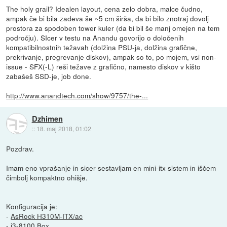
The holy grail? Idealen layout, cena zelo dobra, malce čudno,
ampak če bi bila zadeva še ~5 cm širša, da bi bilo znotraj dovolj
prostora za spodoben tower kuler (da bi bil še manj omejen na tem
področju). SIcer v testu na Anandu govorijo o določenih
kompatibilnostnih težavah (dolžina PSU-ja, dolžina grafične,
prekrivanje, pregrevanje diskov), ampak so to, po mojem, vsi non-
issue - SFX(-L) reši težave z grafično, namesto diskov v kišto
zabašeš SSD-je, job done.
http://www.anandtech.com/show/9757/the-...
Dzhimen
::
18. maj 2018, 01:02
Pozdrav.
Imam eno vprašanje in sicer sestavljam en mini-itx sistem in iščem
čimbolj kompaktno ohišje.
Konfiguracija je:
-
AsRock H310M-ITX/ac
- i3-8100 Box