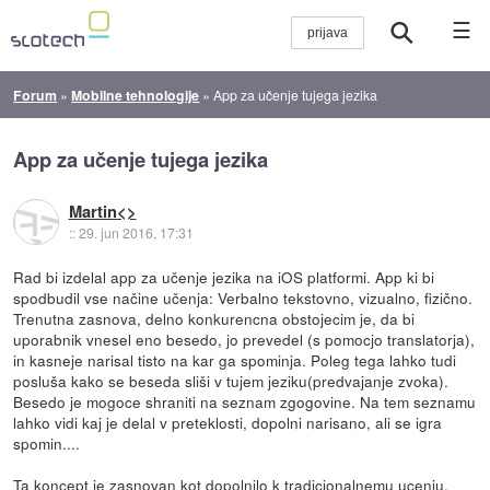
☰
Forum
»
Mobilne tehnologije
»
App za učenje tujega jezika
App za učenje tujega jezika
Martin<>
::
29. jun 2016, 17:31
Rad bi izdelal app za učenje jezika na iOS platformi. App ki bi
spodbudil vse načine učenja: Verbalno tekstovno, vizualno, fizično.
Trenutna zasnova, delno konkurencna obstojecim je, da bi
uporabnik vnesel eno besedo, jo prevedel (s pomocjo translatorja),
in kasneje narisal tisto na kar ga spominja. Poleg tega lahko tudi
posluša kako se beseda sliši v tujem jeziku(predvajanje zvoka).
Besedo je mogoce shraniti na seznam zgogovine. Na tem seznamu
lahko vidi kaj je delal v preteklosti, dopolni narisano, ali se igra
spomin....
Ta koncept je zasnovan kot dopolnilo k tradicionalnemu ucenju,