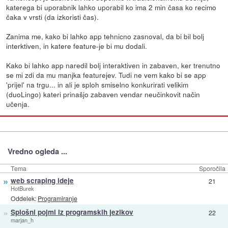
katerega bi uporabnik lahko uporabil ko ima 2 min časa ko recimo
čaka v vrsti (da izkoristi čas).
Zanima me, kako bi lahko app tehnicno zasnoval, da bi bil bolj
interktiven, in katere feature-je bi mu dodali.
Kako bi lahko app naredil bolj interaktiven in zabaven, ker trenutno
se mi zdi da mu manjka featurejev. Tudi ne vem kako bi se app
'prijel' na trgu... in ali je sploh smiselno konkurirati velikim
(duoLingo) kateri prinašjo zabaven vendar neučinkovit način
učenja.
Vredno ogleda ...
Tema
Sporočila
»
web scraping ideje
21
HotBurek
Oddelek:
Programiranje
»
Splošni pojmi iz programskih jezikov
22
marjan_h