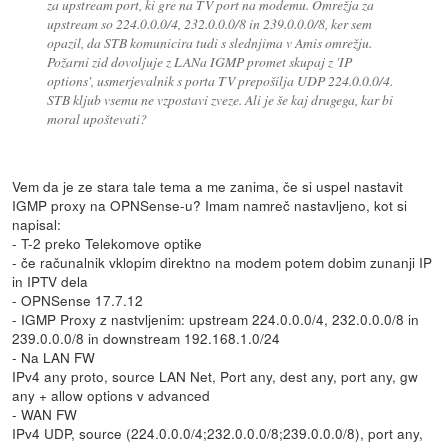
za upstream port, ki gre na TV port na modemu. Omrežja za
upstream so 224.0.0.0/4, 232.0.0.0/8 in 239.0.0.0/8, ker sem
opazil, da STB komunicira tudi s slednjima v Amis omrežju.
Požarni zid dovoljuje z LANa IGMP promet skupaj z 'IP
options', usmerjevalnik s porta TV prepošilja UDP 224.0.0.0/4.
STB kljub vsemu ne vzpostavi zveze. Ali je še kaj drugega, kar bi
moral upoštevati?
Vem da je ze stara tale tema a me zanima, če si uspel nastavit
IGMP proxy na OPNSense-u? Imam namreč nastavljeno, kot si
napisal:
- T-2 preko Telekomove optike
- če računalnik vklopim direktno na modem potem dobim zunanji IP
in IPTV dela
- OPNSense 17.7.12
- IGMP Proxy z nastvljenim: upstream 224.0.0.0/4, 232.0.0.0/8 in
239.0.0.0/8 in downstream 192.168.1.0/24
- Na LAN FW
IPv4 any proto, source LAN Net, Port any, dest any, port any, gw
any + allow options v advanced
- WAN FW
IPv4 UDP, source (224.0.0.0/4;232.0.0.0/8;239.0.0.0/8), port any,