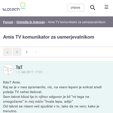
☰
Forum
»
Omrežja in internet
»
Amis TV komunikator za usmerjevalnikom
Amis TV komunikator za usmerjevalnikom
2
»
«
1
TgT
::
1. feb 2017, 17:01
Kdo? Amis.
Kaj se je v mes spremenilo, nic, na vsem lepem je enkrat sredi
poletja TV nehal delovat.
Sem takrat klical tja in njihov odgovor je bil "mi tega ne
omogočamo" in moj odziv "hvala lepa, adijo"
Od takrat se nisem več spuščal v to, tako da ne vem, kako je
trenutno.