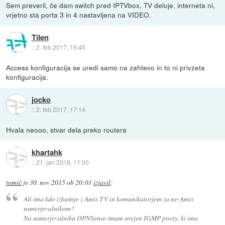
Sem preveril, če dam switch pred IPTVbox, TV deluje, interneta ni,
vrjetno sta porta 3 in 4 nastavljena na VIDEO.
Tilen
::
2. feb 2017, 15:45
Access konfiguracija se uredi samo na zahtevo in to ni privzeta
konfiguracija.
jocko
::
2. feb 2017, 17:14
Hvala neooo, stvar dela preko routera
khartahk
::
21. jan 2018, 11:00
tomič
je
30. nov 2015 ob 20:01
izjavil
:
Ali ima kdo izkušnje z Amis TV in komunikatorjem za ne-Amis
usmerjevalnikom?
Na usmerjevalniku OPNSense imam urejen IGMP proxy, ki ima