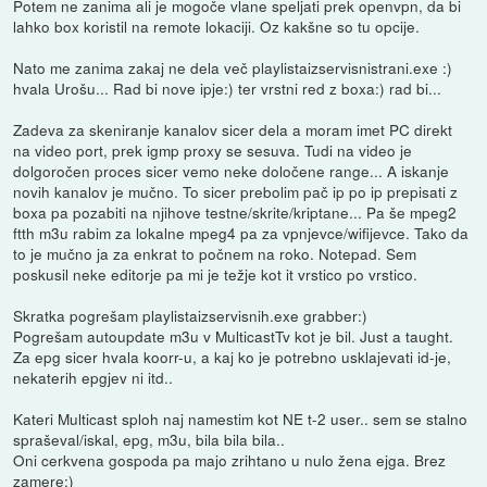
Potem ne zanima ali je mogoče vlane speljati prek openvpn, da bi
lahko box koristil na remote lokaciji. Oz kakšne so tu opcije.
Nato me zanima zakaj ne dela več playlistaizservisnistrani.exe :)
hvala Urošu... Rad bi nove ipje:) ter vrstni red z boxa:) rad bi...
Zadeva za skeniranje kanalov sicer dela a moram imet PC direkt
na video port, prek igmp proxy se sesuva. Tudi na video je
dolgoročen proces sicer vemo neke določene range... A iskanje
novih kanalov je mučno. To sicer prebolim pač ip po ip prepisati z
boxa pa pozabiti na njihove testne/skrite/kriptane... Pa še mpeg2
ftth m3u rabim za lokalne mpeg4 pa za vpnjevce/wifijevce. Tako da
to je mučno ja za enkrat to počnem na roko. Notepad. Sem
poskusil neke editorje pa mi je težje kot it vrstico po vrstico.
Skratka pogrešam playlistaizservisnih.exe grabber:)
Pogrešam autoupdate m3u v MulticastTv kot je bil. Just a taught.
Za epg sicer hvala koorr-u, a kaj ko je potrebno usklajevati id-je,
nekaterih epgjev ni itd..
Kateri Multicast sploh naj namestim kot NE t-2 user.. sem se stalno
spraševal/iskal, epg, m3u, bila bila bila..
Oni cerkvena gospoda pa majo zrihtano u nulo žena ejga. Brez
zamere:)