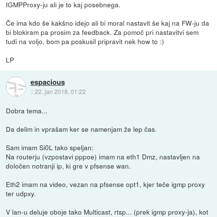
IGMPProxy-ju ali je to kaj posebnega.
Če ima kdo še kakšno idejo ali bi moral nastavit še kaj na FW-ju da
bi blokiram pa prosim za feedback. Za pomoč pri nastavitvi sem
tudi na voljo, bom pa poskusil pripravit nek how to :)
LP
espacious
::
22. jan 2018, 01:22
Dobra tema...
Da delim in vprašam ker se namenjam že lep čas.
Sam imam Si0L tako speljan:
Na routerju (vzpostavi pppoe) imam na eth1 Dmz, nastavljen na
določen notranji ip, ki gre v pfsense wan.
Eth2 imam na video, vezan na pfsense opt1, kjer teče igmp proxy
ter udpxy.
V lan-u deluje oboje tako Multicast, rtsp... (prek igmp proxy-ja), kot