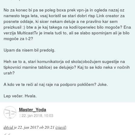
No za konec bi pa se poleg boxa prek vpn-ja in ogleda nazaj oz
namesto tega leta, vsaj koristil se stari dobri rtsp Link creator za
posnete oddaje, ki sicer nekam deluje a ne pravilno kar sem
preizkusil :) btw a je kaj takega na kodi/openelec bilo mogoče? Ena
verzija MulticastTv je imela tudi to, ali se slabo spominjam ali je bilo
mogoče za t-2?
Upam da nisem bil predolg.
Heh se to a, stari komunikatorja od skola(obožujem sugestije na
tipkovnici mamine tablice) se delujejo? Kaj to se kdo neka v nočnih
urah?
A kdo ve te reči al naj raje na podporo pokličem? Joke.
Lep večer. Hvala.
Master_Yoda
::
22. jan 2018, 10:03
d4vid
je
22. jan 2017 ob 20:21
izjavil
: