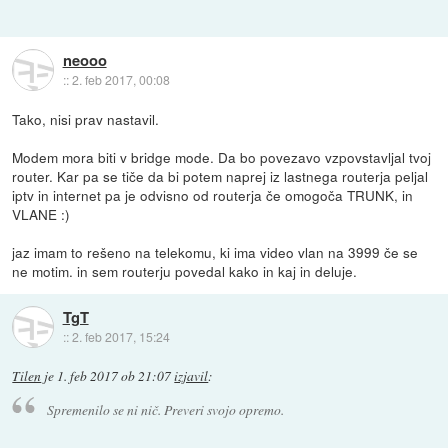
neooo
::
2. feb 2017, 00:08
Tako, nisi prav nastavil.
Modem mora biti v bridge mode. Da bo povezavo vzpovstavljal tvoj
router. Kar pa se tiče da bi potem naprej iz lastnega routerja peljal
iptv in internet pa je odvisno od routerja če omogoča TRUNK, in
VLANE :)
jaz imam to rešeno na telekomu, ki ima video vlan na 3999 če se
ne motim. in sem routerju povedal kako in kaj in deluje.
TgT
::
2. feb 2017, 15:24
Tilen
je
1. feb 2017 ob 21:07
izjavil
:
Spremenilo se ni nič. Preveri svojo opremo.