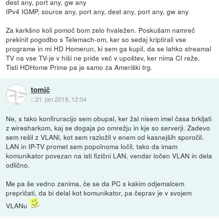
dest any, port any, gw any
IPv4 IGMP, source any, port any, dest any, port any, gw any
Za karkšno koli pomoč bom zelo hvaležen. Poskušam namreč
prekinit pogodbo s Telemach-om, ker so sedaj kriptirali vse
programe in mi HD Homerun, ki sem ga kupil, da se lahko streamal
TV na vse TV-je v hiši ne pride več v upoštev, ker nima CI reže.
Tisti HDHome Prime pa je samo za Ameriški trg.
tomič
::
21. jan 2018, 12:04
Ne, s tako konfiruracijo sem obupal, ker žal nisem imel časa brkljati
z wiresharkom, kaj se dogaja po omrežju in kje so serverji. Zadevo
sem rešil z VLANi, kot sem razložil v enem od kasnejših sporočil.
LAN in IP-TV promet sem popolnoma ločil, tako da imam
komunikator povezan na isti fizični LAN, vendar ločen VLAN in dela
odlično.
Me pa še vedno zanima, če se da PC s kakim odjemalcem
prepričati, da bi delal kot komunikator, pa čeprav je v svojem
VLANu