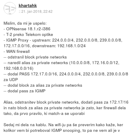
khartahk
::
21. jan 2018, 22:42
Mislim, da mi je uspelo:
- OPNsense 18.1.r2-i386
- T-2 preko Telekom optike
- IGMP Proxy - upstream: 224.0.0.0/4, 232.0.0.0/8, 239.0.0.0/8,
172.17.0.0/16, downstream: 192.168.1.0/24
- WAN firewall
-- odstranil block private networks
-- naredil alias za private networks (10.0.0.0/8, 172.16.0.0/12,
192.168.0.0/16)
-- dodal PASS 172.17.0.0/16, 224.0.0.0/4, 232.0.0.0/8, 239.0.0.0/8
za UDP
-- dodal block za alias za private networks
-- dodal pass za IGMP
Alias, odstranitev block private networks, dodati pass za 172.17/16
in nato block za alias za private networks je zato, ker firewall dela
tako, da prvo pravilo, ki match-a se uporabi
Sedaj mi dela na kablu. Na wifi-ju pa še preverim kako kaže, ker
kolikor vem bi potreboval IGMP snooping, to pa ne vem ali je v