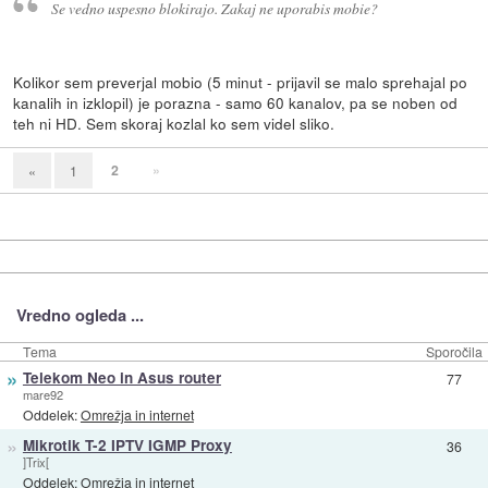
Se vedno uspesno blokirajo. Zakaj ne uporabis mobie?
Kolikor sem preverjal mobio (5 minut - prijavil se malo sprehajal po
kanalih in izklopil) je porazna - samo 60 kanalov, pa se noben od
teh ni HD. Sem skoraj kozlal ko sem videl sliko.
2
»
«
1
Vredno ogleda ...
Tema
Sporočila
»
Telekom Neo in Asus router
77
mare92
Oddelek:
Omrežja in internet
»
Mikrotik T-2 IPTV IGMP Proxy
36
]Trix[
Oddelek:
Omrežja in internet