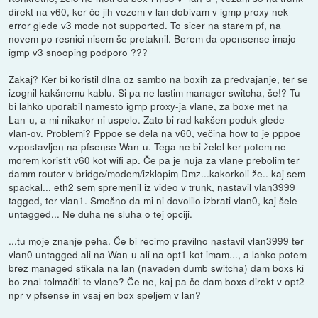
direkt na v60, ker če jih vezem v lan dobivam v igmp proxy nek
error glede v3 mode not supported. To sicer na starem pf, na
novem po resnici nisem še pretaknil. Berem da opensense imajo
igmp v3 snooping podporo ???
Zakaj? Ker bi koristil dlna oz sambo na boxih za predvajanje, ter se
izognil kakšnemu kablu. Si pa ne lastim manager switcha, še!? Tu
bi lahko uporabil namesto igmp proxy-ja vlane, za boxe met na
Lan-u, a mi nikakor ni uspelo. Zato bi rad kakšen poduk glede
vlan-ov. Problemi? Pppoe se dela na v60, večina how to je pppoe
vzpostavljen na pfsense Wan-u. Tega ne bi želel ker potem ne
morem koristit v60 kot wifi ap. Če pa je nuja za vlane prebolim ter
damm router v bridge/modem/izklopim Dmz...kakorkoli že.. kaj sem
spackal... eth2 sem spremenil iz video v trunk, nastavil vlan3999
tagged, ter vlan1. Smešno da mi ni dovolilo izbrati vlan0, kaj šele
untagged... Ne duha ne sluha o tej opciji.
...tu moje znanje peha. Če bi recimo pravilno nastavil vlan3999 ter
vlan0 untagged ali na Wan-u ali na opt1 kot imam..., a lahko potem
brez managed stikala na lan (navaden dumb switcha) dam boxs ki
bo znal tolmačiti te vlane? Če ne, kaj pa če dam boxs direkt v opt2
npr v pfsense in vsaj en box speljem v lan?