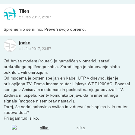
Tilen
::
1. feb 2017, 21:07
Spremenilo se ni nič. Preveri svojo opremo.
jocko
::
1. feb 2017, 23:57
Od Amisa modem (router) je nameščen v omarici, zaradi
prekratkega optičnega kabla. Zaradi tega je stanovanje slabo
pokrito z wifi omrežjem.
Od modema je potem speljan en kabel UTP v dnevno, kjer je
priklopljena TV. Doma imamo router Linksys WRT1200AC. Povezal
sem ga z Amisovim modemom in poskusil na njega povezati TV.
Zadeva ni uspela, ker tv komunikator javi, da ni internetnega
signala (mogoče nisem prav nastavil).
Torej, če sedaj nabavimo switch in v dnevni priklopimo tv in router
zadeva dela?
Prilagam tudi sliko.
slika