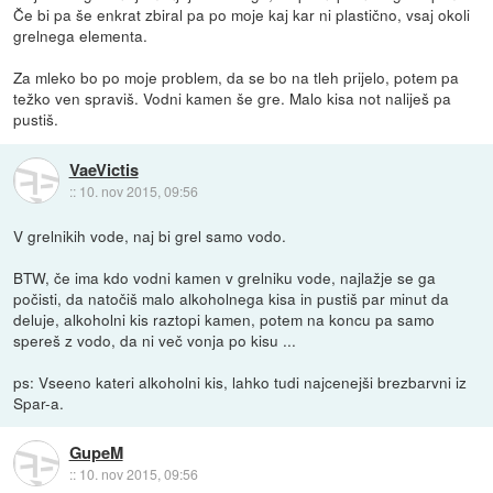
Če bi pa še enkrat zbiral pa po moje kaj kar ni plastično, vsaj okoli
grelnega elementa.
Za mleko bo po moje problem, da se bo na tleh prijelo, potem pa
težko ven spraviš. Vodni kamen še gre. Malo kisa not naliješ pa
pustiš.
VaeVictis
::
10. nov 2015, 09:56
V grelnikih vode, naj bi grel samo vodo.
BTW, če ima kdo vodni kamen v grelniku vode, najlažje se ga
počisti, da natočiš malo alkoholnega kisa in pustiš par minut da
deluje, alkoholni kis raztopi kamen, potem na koncu pa samo
spereš z vodo, da ni več vonja po kisu ...
ps: Vseeno kateri alkoholni kis, lahko tudi najcenejši brezbarvni iz
Spar-a.
GupeM
::
10. nov 2015, 09:56