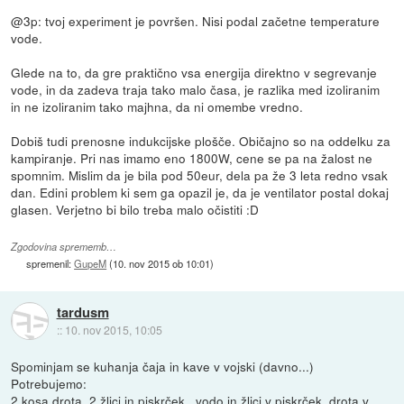
@3p: tvoj experiment je površen. Nisi podal začetne temperature
vode.
Glede na to, da gre praktično vsa energija direktno v segrevanje
vode, in da zadeva traja tako malo časa, je razlika med izoliranim
in ne izoliranim tako majhna, da ni omembe vredno.
Dobiš tudi prenosne indukcijske plošče. Običajno so na oddelku za
kampiranje. Pri nas imamo eno 1800W, cene se pa na žalost ne
spomnim. Mislim da je bila pod 50eur, dela pa že 3 leta redno vsak
dan. Edini problem ki sem ga opazil je, da je ventilator postal dokaj
glasen. Verjetno bi bilo treba malo očistiti :D
Zgodovina sprememb…
spremenil:
GupeM
(
10. nov 2015 ob 10:01
)
tardusm
::
10. nov 2015, 10:05
Spominjam se kuhanja čaja in kave v vojski (davno...)
Potrebujemo:
2 kosa drota, 2 žlici in piskrček , vodo in žlici v piskrček, drota v