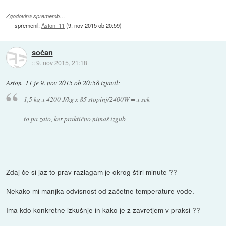
Zgodovina sprememb…
spremenil:
Aston_11
(
9. nov 2015 ob 20:59
)
sočan
::
9. nov 2015, 21:18
Aston_11
je
9. nov 2015 ob 20:58
izjavil
:
1,5 kg x 4200 J/kg x 85 stopinj/2400W = x sek
to pa zato, ker praktično nimaš izgub
Zdaj če si jaz to prav razlagam je okrog štiri minute ??
Nekako mi manjka odvisnost od začetne temperature vode.
Ima kdo konkretne izkušnje in kako je z zavretjem v praksi ??