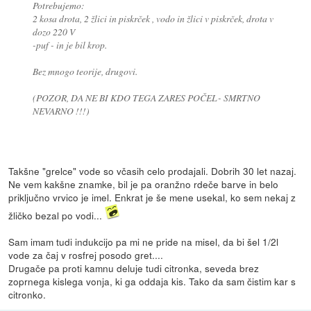
Potrebujemo:
2 kosa drota, 2 žlici in piskrček , vodo in žlici v piskrček, drota v
dozo 220 V
-puf - in je bil krop.
Bez mnogo teorije, drugovi.
(POZOR, DA NE BI KDO TEGA ZARES POČEL- SMRTNO
NEVARNO !!!)
Takšne "grelce" vode so včasih celo prodajali. Dobrih 30 let nazaj.
Ne vem kakšne znamke, bil je pa oranžno rdeče barve in belo
priključno vrvico je imel. Enkrat je še mene usekal, ko sem nekaj z
žličko bezal po vodi...
Sam imam tudi indukcijo pa mi ne pride na misel, da bi šel 1/2l
vode za čaj v rosfrej posodo gret....
Drugače pa proti kamnu deluje tudi citronka, seveda brez
zoprnega kislega vonja, ki ga oddaja kis. Tako da sam čistim kar s
citronko.