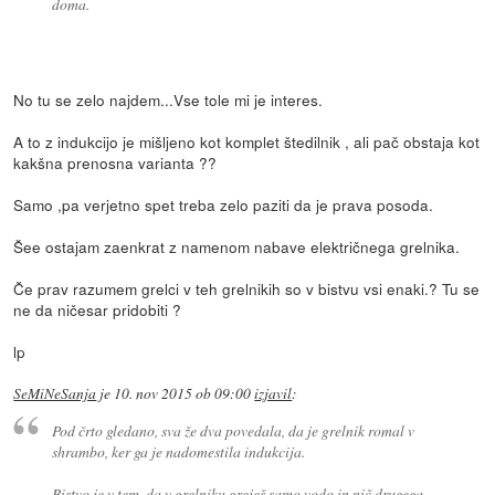
doma.
No tu se zelo najdem...Vse tole mi je interes.
A to z indukcijo je mišljeno kot komplet štedilnik , ali pač obstaja kot
kakšna prenosna varianta ??
Samo ,pa verjetno spet treba zelo paziti da je prava posoda.
Šee ostajam zaenkrat z namenom nabave električnega grelnika.
Če prav razumem grelci v teh grelnikih so v bistvu vsi enaki.? Tu se
ne da ničesar pridobiti ?
lp
SeMiNeSanja
je
10. nov 2015 ob 09:00
izjavil
:
Pod črto gledano, sva že dva povedala, da je grelnik romal v
shrambo, ker ga je nadomestila indukcija.
Bistvo je v tem, da v grelniku greješ samo vodo in nič drugega.