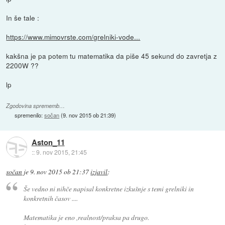
In še tale :
https://www.mimovrste.com/grelniki-vode...
kakšna je pa potem tu matematika da piše 45 sekund do zavretja z
2200W ??
lp
Zgodovina sprememb…
spremenilo:
sočan
(
9. nov 2015 ob 21:39
)
Aston_11
::
9. nov 2015, 21:45
sočan
je
9. nov 2015 ob 21:37
izjavil
:
Še vedno ni nihče napisal konkretne izkušnje s temi grelniki in
konkretnih časov ....
Matematika je eno ,realnost/praksa pa drugo.