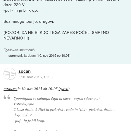
dozo 220 V
-puf - in je bil krop.
Bez mnogo teorije, drugovi.
(POZOR, DA NE BI KDO TEGA ZARES POČEL- SMRTNO
NEVARNO !!!)
Zgodovina sprememb…
spremenil:
tardusm
(
10. nov 2015 ob 10:06
)
sočan
::
10. nov 2015, 10:08
tardusm
je
10. nov 2015 ob 10:05
izjavil
:
Spominjam se kuhanja čaja in kave v vojski (davno...)
Potrebujemo:
2 kosa drota, 2 žlici in piskrček , vodo in žlici v piskrček, drota v
dozo 220 V
-puf - in je bil krop.