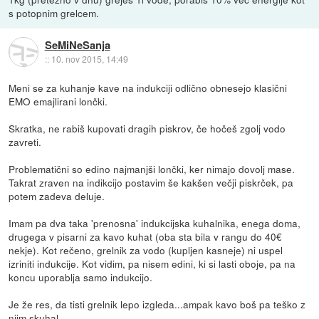
s potopnim grelcem.
SeMiNeSanja
::
10. nov 2015, 14:49
Meni se za kuhanje kave na indukciji odlično obnesejo klasični
EMO emajlirani lončki.
Skratka, ne rabiš kupovati dragih piskrov, če hočeš zgolj vodo
zavreti.
Problematični so edino najmanjši lončki, ker nimajo dovolj mase.
Takrat zraven na indikcijo postavim še kakšen večji piskrček, pa
potem zadeva deluje.
Imam pa dva taka 'prenosna' indukcijska kuhalnika, enega doma,
drugega v pisarni za kavo kuhat (oba sta bila v rangu do 40€
nekje). Kot rečeno, grelnik za vodo (kupljen kasneje) ni uspel
izriniti indukcije. Kot vidim, pa nisem edini, ki si lasti oboje, pa na
koncu uporablja samo indukcijo.
Je že res, da tisti grelnik lepo izgleda...ampak kavo boš pa teško z
njim skuhal...