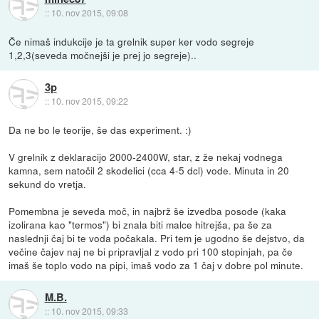
::
10. nov 2015, 09:08
Če nimaš indukcije je ta grelnik super ker vodo segreje
1,2,3(seveda močnejši je prej jo segreje)..
3p
::
10. nov 2015, 09:22
Da ne bo le teorije, še das experiment. :)
V grelnik z deklaracijo 2000-2400W, star, z že nekaj vodnega
kamna, sem natočil 2 skodelici (cca 4-5 dcl) vode. Minuta in 20
sekund do vretja.
Pomembna je seveda moč, in najbrž še izvedba posode (kaka
izolirana kao "termos") bi znala biti malce hitrejša, pa še za
naslednji čaj bi te voda počakala. Pri tem je ugodno še dejstvo, da
večine čajev naj ne bi pripravljal z vodo pri 100 stopinjah, pa če
imaš še toplo vodo na pipi, imaš vodo za 1 čaj v dobre pol minute.
M.B.
::
10. nov 2015, 09:33