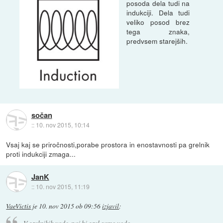
posoda dela tudi na
indukciji. Dela tudi
veliko posod brez
tega znaka,
predvsem starejših.
sočan
::
10. nov 2015, 10:14
Vsaj kaj se priročnosti,porabe prostora in enostavnosti pa grelnik
proti indukciji zmaga...
JanK
::
10. nov 2015, 11:19
VaeVictis
je
10. nov 2015 ob 09:56
izjavil
:
V grelnikih vode, naj bi grel samo vodo.