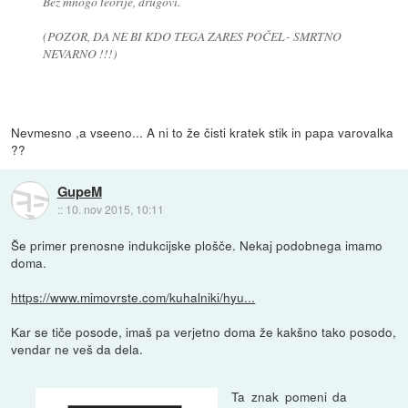
Bez mnogo teorije, drugovi.
(POZOR, DA NE BI KDO TEGA ZARES POČEL- SMRTNO
NEVARNO !!!)
Nevmesno ,a vseeno... A ni to že čisti kratek stik in papa varovalka
??
GupeM
::
10. nov 2015, 10:11
Še primer prenosne indukcijske plošče. Nekaj podobnega imamo
doma.
https://www.mimovrste.com/kuhalniki/hyu...
Kar se tiče posode, imaš pa verjetno doma že kakšno tako posodo,
vendar ne veš da dela.
Ta znak pomeni da