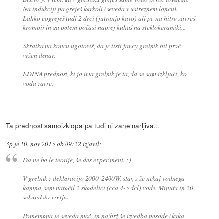
Na indukciji pa greješ karkoli (seveda v ustreznem loncu).
Lahko pogreješ tudi 2 deci (jutranjo kavo) ali pa na hitro zavreš
krompir in ga potem počasi naprej kuhaš na steklokeramiki...
Skratka na koncu ugotoviš, da je tisti fancy grelnik bil proč
vržen denar.
EDINA prednost, ki jo ima grelnik je ta, da se sam izključi, ko
voda zavre.
Ta prednost samoizklopa pa tudi ni zanemarljiva...
3p
je
10. nov 2015 ob 09:22
izjavil
:
Da ne bo le teorije, še das experiment. :)
V grelnik z deklaracijo 2000-2400W, star, z že nekaj vodnega
kamna, sem natočil 2 skodelici (cca 4-5 dcl) vode. Minuta in 20
sekund do vretja.
Pomembna je seveda moč, in najbrž še izvedba posode (kaka