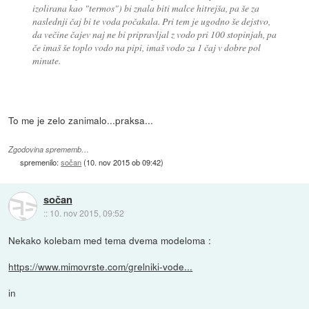
izolirana kao "termos") bi znala biti malce hitrejša, pa še za
naslednji čaj bi te voda počakala. Pri tem je ugodno še dejstvo,
da večine čajev naj ne bi pripravljal z vodo pri 100 stopinjah, pa
če imaš še toplo vodo na pipi, imaš vodo za 1 čaj v dobre pol
minute.
To me je zelo zanimalo...praksa...
Zgodovina sprememb…
spremenilo:
sočan
(
10. nov 2015 ob 09:42
)
sočan
::
10. nov 2015, 09:52
Nekako kolebam med tema dvema modeloma :
https://www.mimovrste.com/grelniki-vode...
in