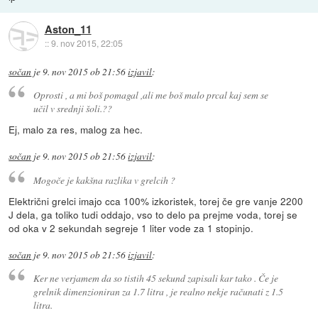
Aston_11
::
9. nov 2015, 22:05
sočan
je
9. nov 2015 ob 21:56
izjavil
:
Oprosti , a mi boš pomagal ,ali me boš malo prcal kaj sem se
učil v srednji šoli.??
Ej, malo za res, malog za hec.
sočan
je
9. nov 2015 ob 21:56
izjavil
:
Mogoče je kakšna razlika v grelcih ?
Električni grelci imajo cca 100% izkoristek, torej če gre vanje 2200
J dela, ga toliko tudi oddajo, vso to delo pa prejme voda, torej se
od oka v 2 sekundah segreje 1 liter vode za 1 stopinjo.
sočan
je
9. nov 2015 ob 21:56
izjavil
:
Ker ne verjamem da so tistih 45 sekund zapisali kar tako . Če je
grelnik dimenzioniran za 1.7 litra , je realno nekje računati z 1.5
litra.