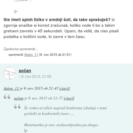
lp
Iz
Ste imeli sploh fiziko v srednji šoli, da take sprašuješ?
zgornje enačbe si komot zračunaš, koliko vode ti bo s takim
grelcem zavrelo v 45 sekundah. Upam, da vidiš, da niso pisali
podatka o količini vode, ki zavre v tem času.
Zgodovina sprememb…
spremenil:
Aston_11
(
9. nov 2015 ob 21:51
)
sočan
::
9. nov 2015, 21:56
Aston_11
je
9. nov 2015 ob 21:45
izjavil
:
sočan
je
9. nov 2015 ob 21:37
izjavil
:
Še vedno ni nihče napisal konkretne izkušnje s temi
grelniki in konkretnih časov ....
Matematika je eno ,realnost/praksa pa drugo.
lp