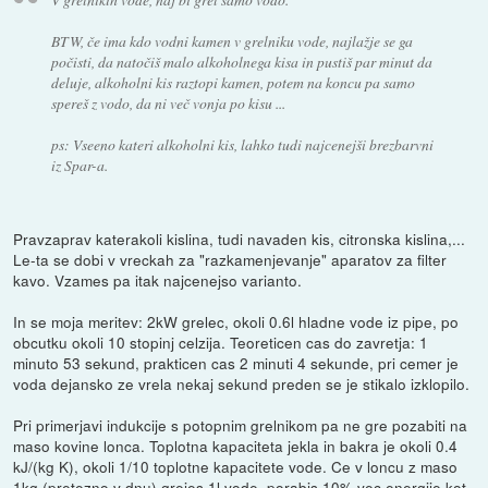
BTW, če ima kdo vodni kamen v grelniku vode, najlažje se ga
počisti, da natočiš malo alkoholnega kisa in pustiš par minut da
deluje, alkoholni kis raztopi kamen, potem na koncu pa samo
spereš z vodo, da ni več vonja po kisu ...
ps: Vseeno kateri alkoholni kis, lahko tudi najcenejši brezbarvni
iz Spar-a.
Pravzaprav katerakoli kislina, tudi navaden kis, citronska kislina,...
Le-ta se dobi v vreckah za "razkamenjevanje" aparatov za filter
kavo. Vzames pa itak najcenejso varianto.
In se moja meritev: 2kW grelec, okoli 0.6l hladne vode iz pipe, po
obcutku okoli 10 stopinj celzija. Teoreticen cas do zavretja: 1
minuto 53 sekund, prakticen cas 2 minuti 4 sekunde, pri cemer je
voda dejansko ze vrela nekaj sekund preden se je stikalo izklopilo.
Pri primerjavi indukcije s potopnim grelnikom pa ne gre pozabiti na
maso kovine lonca. Toplotna kapaciteta jekla in bakra je okoli 0.4
kJ/(kg K), okoli 1/10 toplotne kapacitete vode. Ce v loncu z maso
1kg (pretezno v dnu) grejes 1l vode, porabis 10% vec energije kot