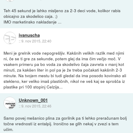
Teh 45 sekund je lahko misljeno za 2-3 deci vode, kolikor rabis
obicajno za skodelico caja. ;)
IMO marketinsko nakladanje ...
ivanuscha
::
9. nov 2015, 22:40
Meni je grelnik vode nepogrešljiv. Kakšnih velikih razlik med njimi
ni, če se ti gre za sekunde, potem glej da ima čim večjo moč. V
vsakem primeru pa bo voda za skodelivo čaja zavreta v manj kot
minuti, za kakšen liter in pol pa je že treba počakati kakšnih 2-3
minute. Na tvojem mestu bi tudi gledal da ima posodo kovinsko ali
stekleno, ker veliko imaš plastičnih, nikol ne veš kaj se sprošča iz
plastike pri 100 stopinj Celzija...
Unknown_001
::
9. nov 2015, 22:46
Samo povej mešanico plina za gorilnik pa ti lehko preračunam bolj
točne vrednosti iz entalpij. Ironično se glih nekaj v zvezi s tem
učim.