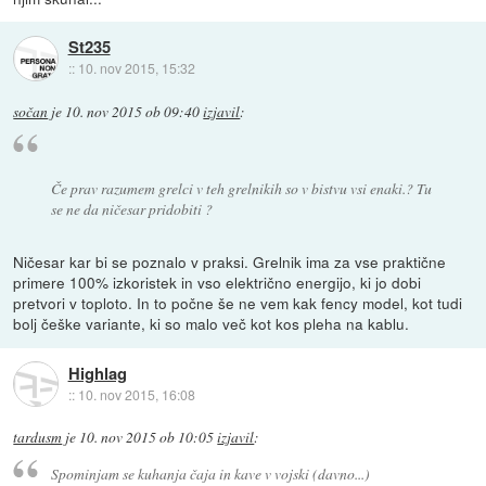
St235
::
10. nov 2015, 15:32
sočan
je
10. nov 2015 ob 09:40
izjavil
:
Če prav razumem grelci v teh grelnikih so v bistvu vsi enaki.? Tu
se ne da ničesar pridobiti ?
Ničesar kar bi se poznalo v praksi. Grelnik ima za vse praktične
primere 100% izkoristek in vso električno energijo, ki jo dobi
pretvori v toploto. In to počne še ne vem kak fency model, kot tudi
bolj češke variante, ki so malo več kot kos pleha na kablu.
Highlag
::
10. nov 2015, 16:08
tardusm
je
10. nov 2015 ob 10:05
izjavil
:
Spominjam se kuhanja čaja in kave v vojski (davno...)