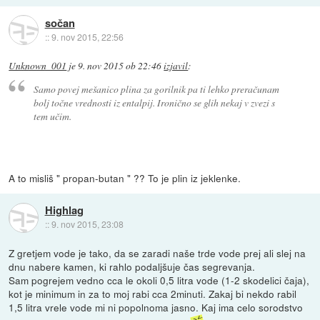
sočan
::
9. nov 2015, 22:56
Unknown_001
je
9. nov 2015 ob 22:46
izjavil
:
Samo povej mešanico plina za gorilnik pa ti lehko preračunam
bolj točne vrednosti iz entalpij. Ironično se glih nekaj v zvezi s
tem učim.
A to misliš " propan-butan " ?? To je plin iz jeklenke.
Highlag
::
9. nov 2015, 23:08
Z gretjem vode je tako, da se zaradi naše trde vode prej ali slej na
dnu nabere kamen, ki rahlo podaljšuje čas segrevanja.
Sam pogrejem vedno cca le okoli 0,5 litra vode (1-2 skodelici čaja),
kot je minimum in za to moj rabi cca 2minuti. Zakaj bi nekdo rabil
1,5 litra vrele vode mi ni popolnoma jasno. Kaj ima celo sorodstvo