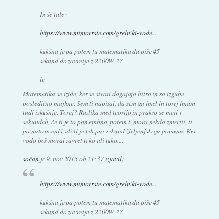
In še tale :
https://www.mimovrste.com/grelniki-vode
...
kakšna je pa potem tu matematika da piše 45
sekund do zavretja z 2200W ??
lp
Matematika se izide, ker se stvari dogajajo hitro in so izgube
posledično majhne. Sem ti napisal, da sem ga imel in torej imam
tudi izkušnje. Torej? Razlika med teorijo in prakso se meri v
sekundah, če ti je to pomembno, potem ti mora nekdo zmeriti, ti
pa nato oceniš, ali ti je teh par sekund življenjskega pomena. Ker
vodo boš moral zavret tako ali tako....
sočan
je
9. nov 2015 ob 21:37
izjavil
:
https://www.mimovrste.com/grelniki-vode
...
kakšna je pa potem tu matematika da piše 45
sekund do zavretja z 2200W ??