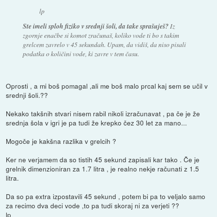
lp
Ste imeli sploh fiziko v srednji šoli, da take sprašuješ?
Iz
zgornje enačbe si komot zračunaš, koliko vode ti bo s takim
grelcem zavrelo v 45 sekundah. Upam, da vidiš, da niso pisali
podatka o količini vode, ki zavre v tem času.
Oprosti , a mi boš pomagal ,ali me boš malo prcal kaj sem se učil v
srednji šoli.??
Nekako takšnih stvari nisem rabil nikoli izračunavat , pa če je že
srednja šola v igri je pa tudi že krepko čez 30 let za mano...
Mogoče je kakšna razlika v grelcih ?
Ker ne verjamem da so tistih 45 sekund zapisali kar tako . Če je
grelnik dimenzioniran za 1.7 litra , je realno nekje računati z 1.5
litra.
Da so pa extra izpostavili 45 sekund , potem bi pa to veljalo samo
za recimo dva deci vode ,to pa tudi skoraj ni za verjeti ??
lp