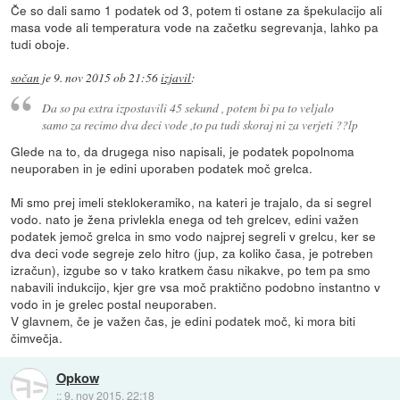
Če so dali samo 1 podatek od 3, potem ti ostane za špekulacijo ali
masa vode ali temperatura vode na začetku segrevanja, lahko pa
tudi oboje.
sočan
je
9. nov 2015 ob 21:56
izjavil
:
Da so pa extra izpostavili 45 sekund , potem bi pa to veljalo
samo za recimo dva deci vode ,to pa tudi skoraj ni za verjeti ??lp
Glede na to, da drugega niso napisali, je podatek popolnoma
neuporaben in je edini uporaben podatek moč grelca.
Mi smo prej imeli steklokeramiko, na kateri je trajalo, da si segrel
vodo. nato je žena privlekla enega od teh grelcev, edini važen
podatek jemoč grelca in smo vodo najprej segreli v grelcu, ker se
dva deci vode segreje zelo hitro (jup, za koliko časa, je potreben
izračun), izgube so v tako kratkem času nikakve, po tem pa smo
nabavili indukcijo, kjer gre vsa moč praktično podobno instantno v
vodo in je grelec postal neuporaben.
V glavnem, če je važen čas, je edini podatek moč, ki mora biti
čimvečja.
Opkow
::
9. nov 2015, 22:18