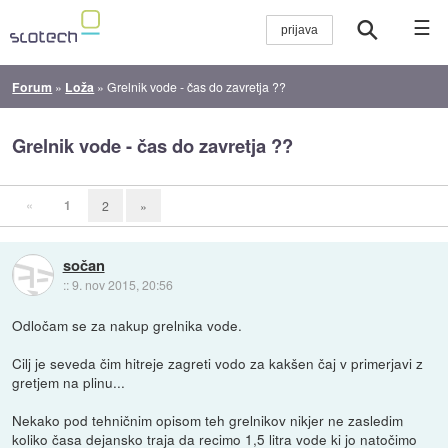
☰
Forum
»
Loža
»
Grelnik vode - čas do zavretja ??
Grelnik vode - čas do zavretja ??
«
1
2
»
sočan
::
9. nov 2015, 20:56
Odločam se za nakup grelnika vode.
Cilj je seveda čim hitreje zagreti vodo za kakšen čaj v primerjavi z
gretjem na plinu...
Nekako pod tehničnim opisom teh grelnikov nikjer ne zasledim
koliko časa dejansko traja da recimo 1,5 litra vode ki jo natočimo