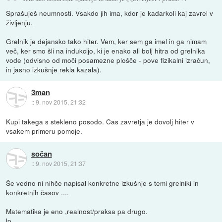
Sprašuješ neumnosti. Vsakdo jih ima, kdor je kadarkoli kaj zavrel v
življenju.
Grelnik je dejansko tako hiter. Vem, ker sem ga imel in ga nimam
več, ker smo šli na indukcijo, ki je enako ali bolj hitra od grelnika
vode (odvisno od moči posamezne plošče - pove fizikalni izračun,
in jasno izkušnje rekla kazala).
3man
::
9. nov 2015, 21:32
Kupi takega s stekleno posodo. Cas zavretja je dovolj hiter v
vsakem primeru pomoje.
sočan
::
9. nov 2015, 21:37
Še vedno ni nihče napisal konkretne izkušnje s temi grelniki in
konkretnih časov ....
Matematika je eno ,realnost/praksa pa drugo.
lp