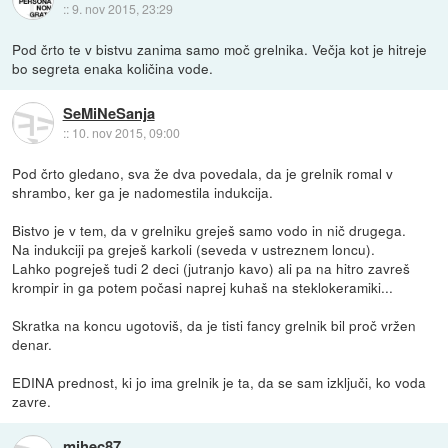
::
9. nov 2015, 23:29
Pod črto te v bistvu zanima samo moč grelnika. Večja kot je hitreje
bo segreta enaka količina vode.
SeMiNeSanja
::
10. nov 2015, 09:00
Pod črto gledano, sva že dva povedala, da je grelnik romal v
shrambo, ker ga je nadomestila indukcija.
Bistvo je v tem, da v grelniku greješ samo vodo in nič drugega.
Na indukciji pa greješ karkoli (seveda v ustreznem loncu).
Lahko pogreješ tudi 2 deci (jutranjo kavo) ali pa na hitro zavreš
krompir in ga potem počasi naprej kuhaš na steklokeramiki...
Skratka na koncu ugotoviš, da je tisti fancy grelnik bil proč vržen
denar.
EDINA prednost, ki jo ima grelnik je ta, da se sam izključi, ko voda
zavre.
mihec87