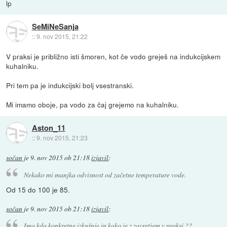
lp
SeMiNeSanja
::
9. nov 2015, 21:22
V praksi je približno isti šmoren, kot če vodo greješ na indukcijskem
kuhalniku.
Pri tem pa je indukcijski bolj vsestranski.
Mi imamo oboje, pa vodo za čaj grejemo na kuhalniku.
Aston_11
::
9. nov 2015, 21:23
sočan
je
9. nov 2015 ob 21:18
izjavil
:
Nekako mi manjka odvisnost od začetne temperature vode.
Od 15 do 100 je 85.
sočan
je
9. nov 2015 ob 21:18
izjavil
:
Ima kdo konkretne izkušnje in kako je z zavretjem v praksi ??