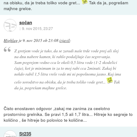
na obisku, da je treba toliko vode gret...
Tak da ja, pogrešam
majhne grelce.
sočan
::
9. nov 2015, 23:27
Highlag
je
9. nov 2015 ob 23:08
izjavil
:
Z gretjem vode je tako, da se zaradi naše trde vode prej ali slej
na dnu nabere kamen, ki rahlo podaljšuje čas segrevanja.
Sam pogrejem vedno cca le okoli 0,5 litra vode (1-2 skodelici
čaja), kot je minimum in za to moj rabi cca 2minuti. Zakaj bi
nekdo rabil 1,5 litra vrele vode mi ni popolnoma jasno. Kaj ima
celo sorodstvo na obisku, da je treba toliko vode gret...
Tak
da ja, pogrešam majhne grelce.
Čisto enostaven odgovor ,zakaj me zanima za ceelotno
prostornino grelnika. Se pravi 1,5 ali 1,7 litra... Hitreje ko segreje to
količino , še hitreje bo polovico te količine...
St235