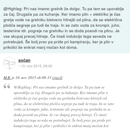
@Highlag: Pri nas imamo grelnik že dolgo. Tu pa tam se uporablja
za čaj. Drugače pa za kuhanje. Ker imamo plin + elektriko je čas
gretja vode na grelniku bistveno hitrejši od plina, da se električna
plošča segreje pa tudi še traja. In se zato voda za krompir, juho,
testenine idr. pogreje na grelniku in se doda posodi na plinu. Je
vse skupaj precej hitreje. Če imaš indukcijo tega seveda ne
potrebuješ. Še bolj prav pa pride pri kampiranju, ker je plin v
prikolici še enkrat manj močan kot doma.
sočan
::
10. nov 2015, 09:40
M.B.
je
10. nov 2015 ob 09:33
izjavil
:
@Highlag: Pri nas imamo grelnik že dolgo. Tu pa tam se
uporablja za čaj. Drugače pa za kuhanje. Ker imamo plin +
elektriko je čas gretja vode na grelniku bistveno hitrejši od
plina, da se električna plošča segreje pa tudi še traja. In se zato
voda za krompir, juho, testenine idr. pogreje na grelniku in se
doda posodi na plinu. Je vse skupaj precej hitreje. Če imaš
indukcijo tega seveda ne potrebuješ. Še bolj prav pa pride pri
kampiranju, ker je plin v prikolici še enkrat manj močan kot