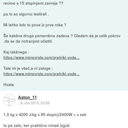
recimo s 15 stopinjami zavreje ??
pa to so sigurno testirali .
Mi lahko kdo to pove iz prve roke ?
Še kakšna druga pomembna zadeva ? Gledam da je velik pokrov
,da se da notranjost očistiti.
Kaj takšnega :
https://www.mimovrste.com/grelniki-vode...
Tale mi je všeč,a ni zaloge :
https://www.mimovrste.com/grelniki-vode...
Hvala.
Aston_11
::
9. nov 2015, 20:58
1,5 kg x 4200 J/kg x 85 stopinj/2400W = x sek
to pa zato, ker praktično nimaš izgub