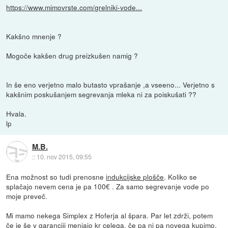
https://www.mimovrste.com/grelniki-vode...
Kakšno mnenje ?
Mogoče kakšen drug preizkušen namig ?
In še eno verjetno malo butasto vprašanje ,a vseeno... Verjetno s
kakšnim poskušanjem segrevanja mleka ni za poiskušati ??
Hvala.
lp
M.B.
::
10. nov 2015, 09:55
Ena možnost so tudi prenosne
indukcijske plošče
. Koliko se
splačajo nevem cena je pa 100€ . Za samo segrevanje vode po
moje preveč.
Mi mamo nekega Simplex z Hoferja al špara. Par let zdrži, potem
če je še v garanciji menjajo kr celega, če pa ni pa novega kupimo.