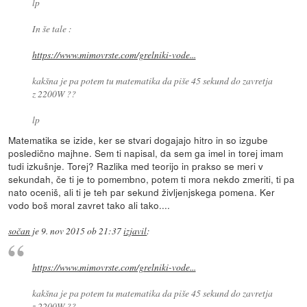
lp
In še tale :
https://www.mimovrste.com/grelniki-vode...
kakšna je pa potem tu matematika da piše 45 sekund do zavretja
z 2200W ??
lp
Matematika se izide, ker se stvari dogajajo hitro in so izgube
posledično majhne. Sem ti napisal, da sem ga imel in torej imam
tudi izkušnje. Torej? Razlika med teorijo in prakso se meri v
sekundah, če ti je to pomembno, potem ti mora nekdo zmeriti, ti pa
nato oceniš, ali ti je teh par sekund življenjskega pomena. Ker
vodo boš moral zavret tako ali tako....
sočan
je
9. nov 2015 ob 21:37
izjavil
:
https://www.mimovrste.com/grelniki-vode...
kakšna je pa potem tu matematika da piše 45 sekund do zavretja
z 2200W ??