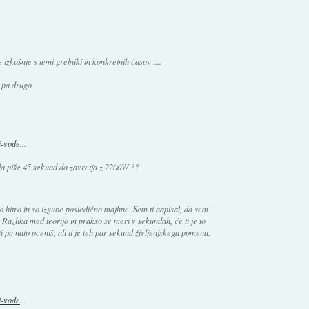
izkušnje s temi grelniki in konkretnih časov ....
 pa drugo.
i-vode
...
da piše 45 sekund do zavretja z 2200W ??
o hitro in so izgube posledično majhne. Sem ti napisal, da sem
 Razlika med teorijo in prakso se meri v sekundah, če ti je to
pa nato oceniš, ali ti je teh par sekund življenjskega pomena.
.
i-vode
...