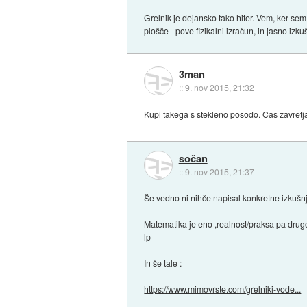
Grelnik je dejansko tako hiter. Vem, ker sem
plošče - pove fizikalni izračun, in jasno izku
3man
::
9. nov 2015, 21:32
Kupi takega s stekleno posodo. Cas zavretja
sočan
::
9. nov 2015, 21:37
Še vedno ni nihče napisal konkretne izkušnje 
Matematika je eno ,realnost/praksa pa drug
lp
In še tale :
https://www.mimovrste.com/grelniki-vode...