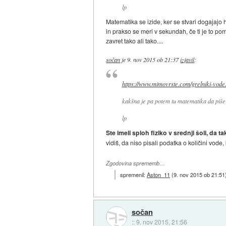
lp
Matematika se izide, ker se stvari dogajajo 
in prakso se meri v sekundah, če ti je to po
zavret tako ali tako....
sočan
je
9. nov 2015 ob 21:37
izjavil
:
https://www.mimovrste.com/grelniki-vode.
kakšna je pa potem tu matematika da piše
lp
Ste imeli sploh fiziko v srednji šoli, da 
vidiš, da niso pisali podatka o količini vode,
Zgodovina sprememb…
spremenil:
Aston_11
(
9. nov 2015 ob 21:51
sočan
::
9. nov 2015, 21:56