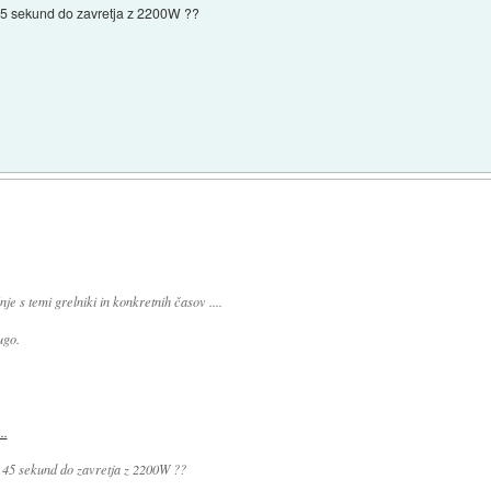
45 sekund do zavretja z 2200W ??
je s temi grelniki in konkretnih časov ....
ugo.
..
 45 sekund do zavretja z 2200W ??