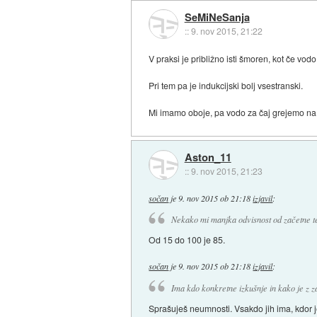
SeMiNeSanja
::
9. nov 2015, 21:22
V praksi je približno isti šmoren, kot če vo
Pri tem pa je indukcijski bolj vsestranski.
Mi imamo oboje, pa vodo za čaj grejemo na
Aston_11
::
9. nov 2015, 21:23
sočan
je
9. nov 2015 ob 21:18
izjavil
:
Nekako mi manjka odvisnost od začetne t
Od 15 do 100 je 85.
sočan
je
9. nov 2015 ob 21:18
izjavil
:
Ima kdo konkretne izkušnje in kako je z z
Sprašuješ neumnosti. Vsakdo jih ima, kdor je