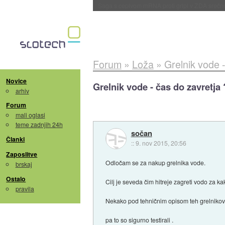
BMW v vozilih začel predvajati reklame
::
dane
Forum
»
Loža
»
Grelnik vode 
Novice
Grelnik vode - čas do zavretja
arhiv
Forum
mali oglasi
teme zadnjih 24h
sočan
Članki
::
9. nov 2015, 20:56
Zaposlitve
Odločam se za nakup grelnika vode.
brskaj
Ostalo
Cilj je seveda čim hitreje zagreti vodo za ka
pravila
Nekako pod tehničnim opisom teh grelnikov n
pa to so sigurno testirali .