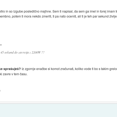
hitro in so izgube posledično majhne. Sem ti napisal, da sem ga imel in torej imam t
membno, potem ti mora nekdo zmeriti, ti pa nato oceniš, ali ti je teh par sekund ži
..
 45 sekund do zavretja z 2200W ??
take sprašuješ?
Iz zgornje enačbe si komot zračunaš, koliko vode ti bo s takim gre
 ki zavre v tem času.
)