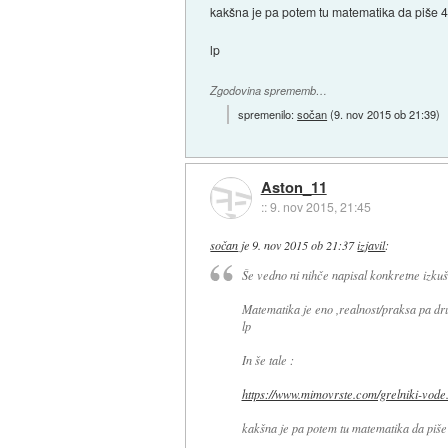
kakšna je pa potem tu matematika da piše 
lp
Zgodovina sprememb…
spremenilo:
sočan
(
9. nov 2015 ob 21:39
)
Aston_11
::
9. nov 2015, 21:45
sočan
je
9. nov 2015 ob 21:37
izjavil
:
Še vedno ni nihče napisal konkretne izkušn
Matematika je eno ,realnost/praksa pa dr
lp
In še tale :
https://www.mimovrste.com/grelniki-vode.
kakšna je pa potem tu matematika da piše