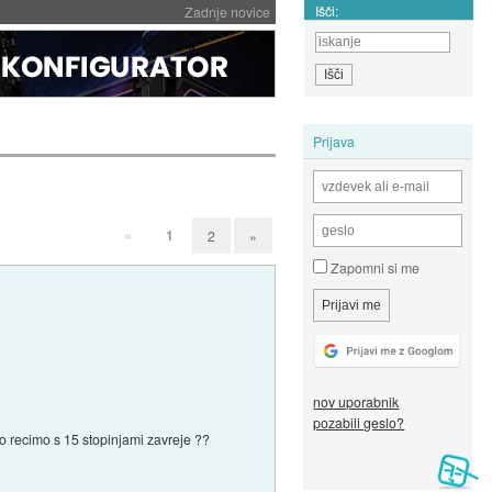
Išči:
Zadnje novice
Prijava
«
1
2
»
Zapomni si me
nov uporabnik
pozabili geslo?
mo recimo s 15 stopinjami zavreje ??