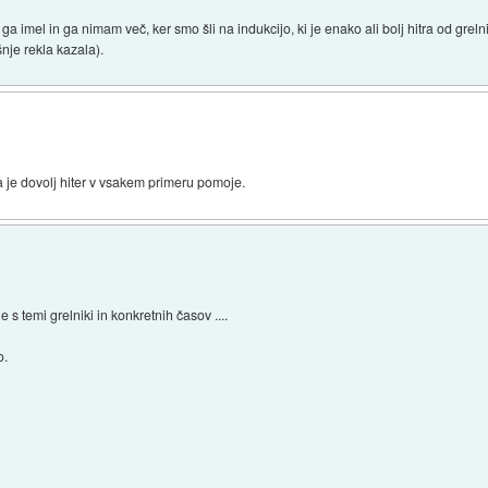
 ga imel in ga nimam več, ker smo šli na indukcijo, ki je enako ali bolj hitra od g
šnje rekla kazala).
 je dovolj hiter v vsakem primeru pomoje.
s temi grelniki in konkretnih časov ....
o.