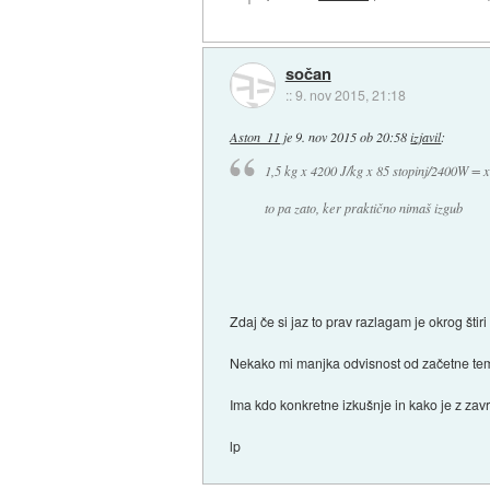
sočan
::
9. nov 2015, 21:18
Aston_11
je
9. nov 2015 ob 20:58
izjavil
:
1,5 kg x 4200 J/kg x 85 stopinj/2400W = x
to pa zato, ker praktično nimaš izgub
Zdaj če si jaz to prav razlagam je okrog štir
Nekako mi manjka odvisnost od začetne te
Ima kdo konkretne izkušnje in kako je z zav
lp