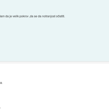
a je velik pokrov ,da se da notranjost očistiti.
ek
)