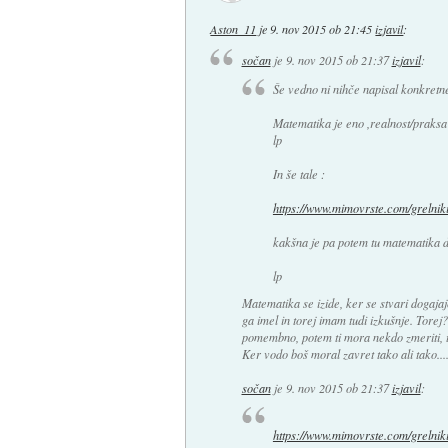
Aston_11
je
9. nov 2015 ob 21:45
izjavil
:
sočan
je
9. nov 2015 ob 21:37
izjavil
:
Še vedno ni nihče napisal konkretne 
Matematika je eno ,realnost/praksa
lp
In še tale :
https://www.mimovrste.com/grelnik
kakšna je pa potem tu matematika 
lp
Matematika se izide, ker se stvari dogajaj
ga imel in torej imam tudi izkušnje. Torej?
pomembno, potem ti mora nekdo zmeriti, ti 
Ker vodo boš moral zavret tako ali tako...
sočan
je
9. nov 2015 ob 21:37
izjavil
:
https://www.mimovrste.com/grelnik