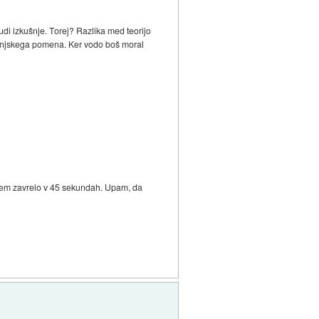
udi izkušnje. Torej? Razlika med teorijo
vljenjskega pomena. Ker vodo boš moral
lcem zavrelo v 45 sekundah. Upam, da