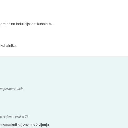
do greješ na indukcijskem kuhalniku.
 kuhalniku.
emperature vode.
avretjem v praksi ??
 kadarkoli kaj zavrel v življenju.