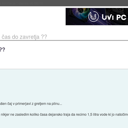
s ob 06:09
- čas do zavretja ??
 ??
kšen čaj v primerjavi z gretjem na plinu...
ikjer ne zasledim koliko časa dejansko traja da recimo 1,5 litra vode ki jo natoči