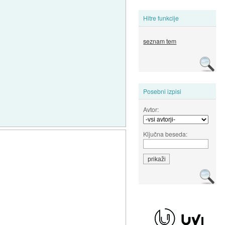
Hitre funkcije
seznam tem
Posebni izpisi
Avtor:
Ključna beseda: