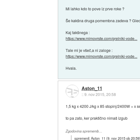
Mi lahko kdo to pove iz prve roke ?
Še kakšna druga pomembna zadeva ? Gledam d
Kaj takšnega :
https://www.mimovrste.com/grelniki-vode...
Tale mi je všeč,a ni zaloge :
https://www.mimovrste.com/grelniki-vode...
Hvala.
Aston_11
::
9. nov 2015, 20:58
1,5 kg x 4200 J/kg x 85 stopinj/2400W = x s
to pa zato, ker praktično nimaš izgub
Zgodovina sprememb…
spremenil:
Aston_11
(
9. nov 2015 ob 20:59