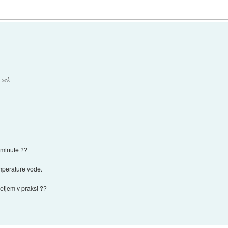
 sek
i minute ??
mperature vode.
retjem v praksi ??