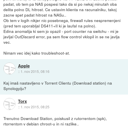
padat, ob tem pa NAS pospesi tako da si po nekaj minutah oba
delita polno DL hitrost. Ce ustavim klienta na racunalniku, takoj
zacne spet padat hitrost na NASu..
Ob tem v logih nikjer nic posebnega, firewall rules nespremenjeni
(pred tem uporabljal DS411+II ki je laufal na polno).
Edina anomalija ki sem jo opazil - port counter na switchu - mi je
javljal OutDiscard error, pa sem flow control vklopil in se ne javlja
vec.
Nimam vec idej kako troubleshoot-at.
Apple
::
1. nov 2015, 08:16
Kaj imaš nastavljeno v Torrent Clientu (Download station) na
Synologyiju?
Torx
::
1. nov 2015, 08:25
Trenutno Download Station, poiskusil z rutorrentom (spk),
rtorrentom v debian chroot-u in ni razlike..