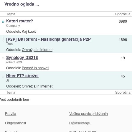
Vredno ogleda ...
Tema
Sporočila
»
Kateri router?
6980
Company
Oddelek:
Kaj kupiti
!
[P2P] BitTorrent - Naslednja generacija P2P
1896
Tr0n
Oddelek:
Omrežja in internet
»
Synology DS218
19
robertus23
Oddelek:
Pomoč in nasveti
»
Hiter FTP strežni
45
Jin
Oddelek:
Omrežja in internet
Tema
Sporočila
Več podobnih tem
Pravila
Večina pravic pridržanih
Odgovornost
Oglaševanje