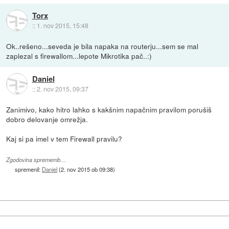
Torx
::
1. nov 2015, 15:48
Ok..rešeno...seveda je bila napaka na routerju...sem se mal
zaplezal s firewallom...lepote Mikrotika pač..:)
Daniel
::
2. nov 2015, 09:37
Zanimivo, kako hitro lahko s kakšnim napačnim pravilom porušiš
dobro delovanje omrežja.
Kaj si pa imel v tem Firewall pravilu?
Zgodovina sprememb…
spremenil:
Daniel
(
2. nov 2015 ob 09:38
)