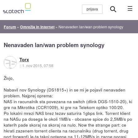
☰
Forum
»
Omrežja in internet
»
Nenavaden lan/wan problem synology
Nenavaden lan/wan problem synology
Torx
::
1. nov 2015, 07:58
Živjo,
Nabavil nov Synology (DS1815+) in se mi je pojavil nenavaden
problem. Najprej oprema:
NAS in racunalnik sta povezana na switch (dlink DGS-1510-20), ki
gre na Mikrotika (CCR1009), ki gre na Telekom optiko 100/20.
Po lokalni mrezi NAS brez tezav saturira 1gbps link. Torrent klient
na NASu pa dosega le okoli 1MB/s - obcasne spice do 2,5MB/s po
katerih pade skoraj na skoraj na nulo. Now the strange part: ce
hkrati zazenem torrent clienta na racunalniku (drug torrent, drug
port forward) le-ta takoj potegne na 11-12MB/s in zacne pocasi