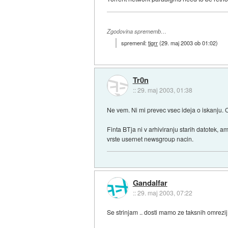
Zgodovina sprememb…
spremenil:
tigrr
(
29. maj 2003 ob 01:02
)
Tr0n
::
29. maj 2003, 01:38
Ne vem. Ni mi prevec vsec ideja o iskanju. C
Finta BTja ni v arhiviranju starih datotek, 
vrste usernet newsgroup nacin.
Gandalfar
::
29. maj 2003, 07:22
Se strinjam .. dosti mamo ze taksnih omrezij