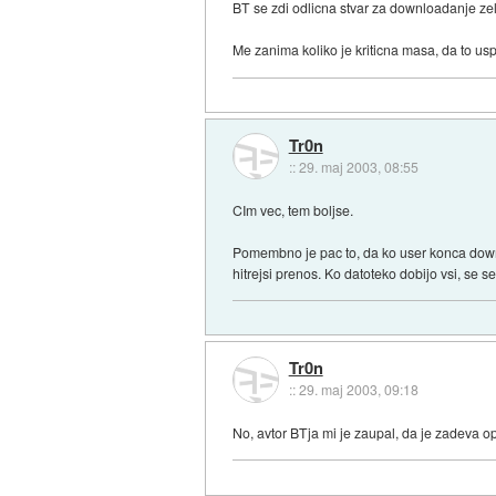
BT se zdi odlicna stvar za downloadanje zel
Me zanima koliko je kriticna masa, da to uspe
Tr0n
::
29. maj 2003, 08:55
CIm vec, tem boljse.
Pomembno je pac to, da ko user konca downl
hitrejsi prenos. Ko datoteko dobijo vsi, se 
Tr0n
::
29. maj 2003, 09:18
No, avtor BTja mi je zaupal, da je zadeva op