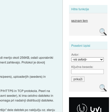
Hitre funkcije
seznam tem
Posebni izpisi
Avtor:
di merijo okoli 256KB, ostali uporabniki
gment zahtevajo. Protokol je dovolj
Ključna beseda:
.
ers/peers), uploaderjih (seeders) in
TTP/HTTPS in TCP protokola. Peeri na
vni seeder), ki ima celotno datoteko in
ga pri nadalnji distribuciji datoteke.
šijo" dele datotek po naključju oz. stanju