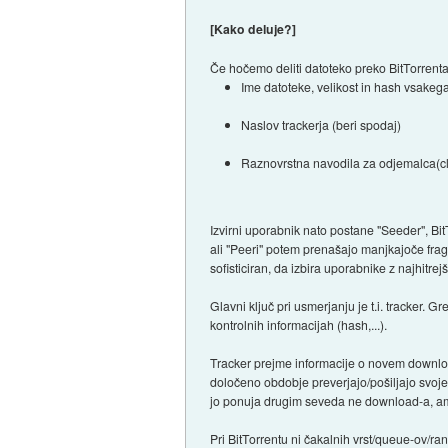
[Kako deluje?]
Če hočemo deliti datoteko preko BitTorrenta 
Ime datoteke, velikost in hash vsake
Naslov trackerja (beri spodaj)
Raznovrstna navodila za odjemalca(cl
Izvirni uporabnik nato postane "Seeder", Bi
ali "Peeri" potem prenašajo manjkajoče fragm
sofisticiran, da izbira uporabnike z najhitr
Glavni ključ pri usmerjanju je t.i. tracker. 
kontrolnih informacijah (hash,...).
Tracker prejme informacije o novem downloa
določeno obdobje preverjajo/pošiljajo svoje
jo ponuja drugim seveda ne download-a, am
Pri BitTorrentu ni čakalnih vrst/queue-ov/ran