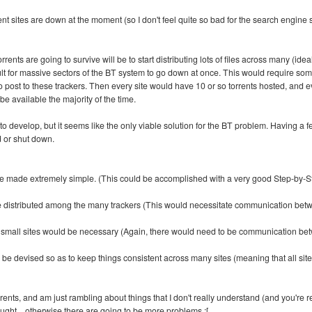
rrent sites are down at the moment (so I don't feel quite so bad for the search engine 
t torrents are going to survive will be to start distributing lots of files across many (i
cult for massive sectors of the BT system to go down at once. This would require so
to post to these trackers. Then every site would have 10 or so torrents hosted, and 
be available the majority of the time.
o develop, but it seems like the only viable solution for the BT problem. Having a fe
 or shut down.
 be made extremely simple. (This could be accomplished with a very good Step-by
e distributed among the many trackers (This would necessitate communication betwe
small sites would be necessary (Again, there would need to be communication betwe
 be devised so as to keep things consistent across many sites (meaning that all sit
rents, and am just rambling about things that I don't really understand (and you're rea
ght... otherwise there are going to be more problems :[