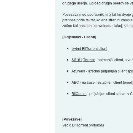
drugega userja. Upload drugih peerov se ve
Povezava med uporabniki ima lahko dvoje gl
prenosa pride takrat, ko ena stran ni chock
začne kot naslednji downloadat takoj, ko ne
[Odjemalci - Clienti]
Izvirni BitTorrent client
&#181;Torrent
- najmanjši client, a v
Azureus
- izredno priljubljen client spi
ABC
- na čase nestabilen client temel
BitComet
- priljubljen client spisan v 
[Povezave]
Več o BitTorrent protokolu