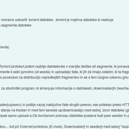
moramo ustvariti .torrent datoteko. .torrent je majhna datoteka ki vsebuje
ga segmenta datoteke
ienta)
tTorrent protokol potem razbije datoteko/ke v manjše delčke ali segmente, ki ponava
ente k sebi (prvotno od seeda) in uploadajo tiste, ki jih že imajo ostalim, ki ta fra
ejšo povezavo za distribucijo najredkejših fragmentov in se s tem izogne ozkemu grlu
Gre za strežniški program, ki shranjuje informacije o datotekah, downloaderjih (leech
derju(peeru) in pošlje nazaj naključne liste drugih peerov, vse potekao preko H
 stanje na tracker in med tem seveda up/downloadajo med seboj. Izvor datoteke (gla
pak samo upload-a.Ob končanem prenosu datoteke postane tudi peer seeder in poma
kov,... kot pri Overnet protokolu (E-mule). Downloaderji in seederji med seboj "razpr