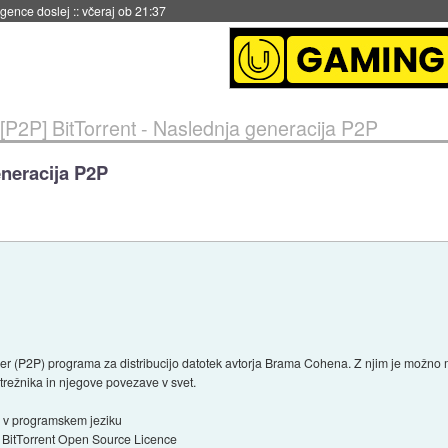
 umetne inteligence
::
včeraj ob 21:23
[P2P] BitTorrent - Naslednja generacija P2P
eneracija P2P
eer (P2P) programa za distribucijo datotek avtorja Brama Cohena. Z njim je možno 
strežnika in njegove povezave v svet.
an v programskem jeziku
d BitTorrent Open Source Licence