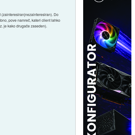
(zainteresiran|nezainteresiran). Do
mbno, pove namreč, kateri client lahko
oz. je kako drugače zaseden).