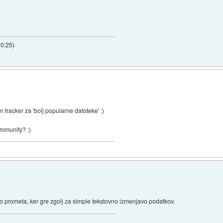
20:25
)
 tracker za 'bolj popularne datoteke' :)
ommunity? :)
iko prometa, ker gre zgolj za simple tekstovno izmenjavo podatkov.