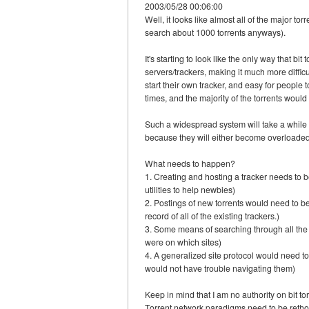
2003/05/28 00:06:00
Well, it looks like almost all of the major to
search about 1000 torrents anyways).
It's starting to look like the only way that bi
servers/trackers, making it much more diffi
start their own tracker, and easy for people 
times, and the majority of the torrents would 
Such a widespread system will take a while t
because they will either become overloaded
What needs to happen?
1. Creating and hosting a tracker needs to
utilities to help newbies)
2. Postings of new torrents would need to b
record of all of the existing trackers.)
3. Some means of searching through all the 
were on which sites)
4. A generalized site protocol would need to
would not have trouble navigating them)
Keep in mind that I am no authority on bit tor
Torrent network paradigms need to be rethou