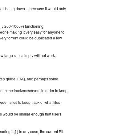
still being down ... because it would only
deally 200-1000+) functioning
meone making it very easy for anyone to
every torrent could be duplicated a few
w large sites simply will not work,
-Step guide, FAQ, and perhaps some
en the trackers/servers in order to keep
en sites to keep track of what files
es would be similar enough that users
ding it ;] ) In any case, the current Bit