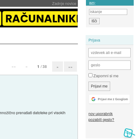
Išči:
Zadnje novice
Prijava
««
«
1
/ 38
»
»»
Zapomni si me
množično prenašati datoteke pri visokih
nov uporabnik
pozabili geslo?