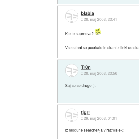
blabla
::
28. maj 2003, 23:41
Kje je suprnova?
Vse strani so pocrkale in strani z linki do s
Tr0n
::
28. maj 2003, 23:56
Saj so se druge :).
tigrr
::
29. maj 2003, 01:01
iz modune searcher-ja v razmislek: