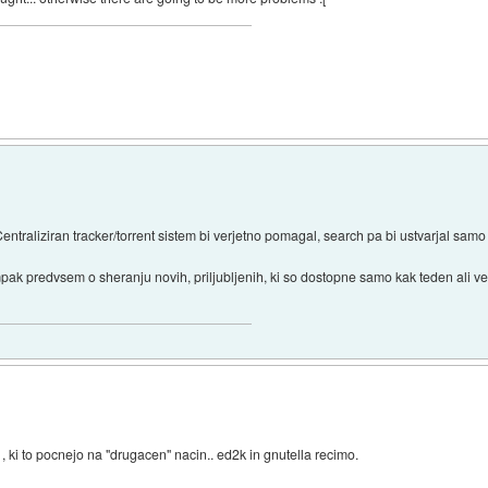
entraliziran tracker/torrent sistem bi verjetno pomagal, search pa bi ustvarjal samo
ampak predvsem o sheranju novih, priljubljenih, ki so dostopne samo kak teden ali ve
 , ki to pocnejo na "drugacen" nacin.. ed2k in gnutella recimo.