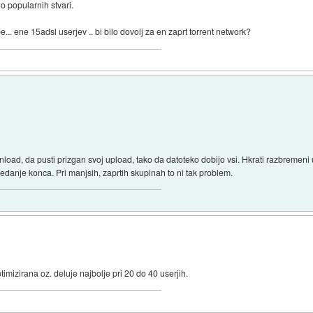
o popularnih stvari.
... ene 15adsl userjev .. bi bilo dovolj za en zaprt torrent network?
oad, da pusti prizgan svoj upload, tako da datoteko dobijo vsi. Hkrati razbremeni
seedanje konca. Pri manjsih, zaprtih skupinah to ni tak problem.
timizirana oz. deluje najbolje pri 20 do 40 userjih.