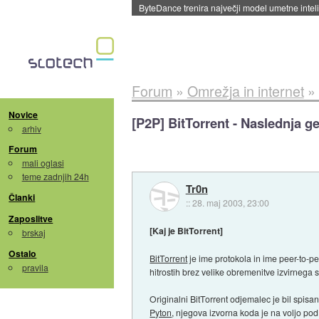
Spletne strani začele streči oglase za agente
Forum
»
Omrežja in internet
»
Novice
[P2P] BitTorrent - Naslednja g
arhiv
Forum
mali oglasi
teme zadnjih 24h
Tr0n
Članki
::
28. maj 2003, 23:00
Zaposlitve
[Kaj je BitTorrent]
brskaj
Ostalo
BitTorrent
je ime protokola in ime peer-to-p
pravila
hitrostih brez velike obremenitve izvirnega 
Originalni BitTorrent odjemalec je bil spis
Pyton
, njegova izvorna koda je na voljo po