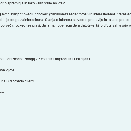
dno spreminja in tako vsak pride na vrsto.
avnh stanj: choked/unchoked (zabasan/zaseden/prost) in interested/not interested 
ed in je druga zainteresirana. Stanja o interesu se vedno prenavlja in je zelo pome
 bo več chocked (se pravi, da nima nobenega dela datoteke, ki jo drugi zahtevajo 
arčen ter izredno zmogljiv z vsemimi naprednimi funkcijami
san v javi
ji na
BitTornado
clientu
C++