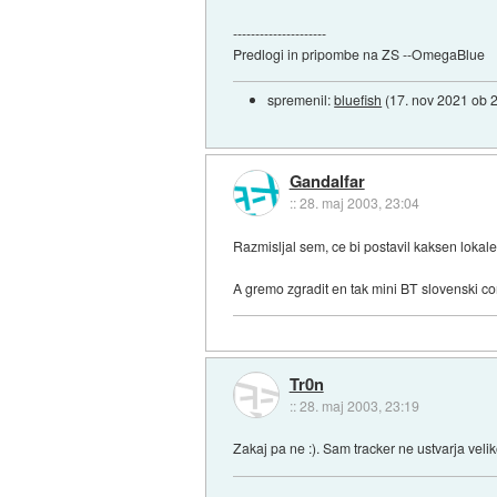
---------------------
Predlogi in pripombe na ZS --OmegaBlue
spremenil:
bluefish
(
17. nov 2021 ob 
Gandalfar
::
28. maj 2003, 23:04
Razmisljal sem, ce bi postavil kaksen lokalen
A gremo zgradit en tak mini BT slovenski c
Tr0n
::
28. maj 2003, 23:19
Zakaj pa ne :). Sam tracker ne ustvarja vel