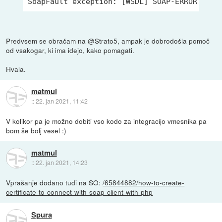
SoapFault exception: [WSDL] SOAP-ERROR: Par
Predvsem se obračam na @Strato5, ampak je dobrodošla pomoč
od vsakogar, ki ima idejo, kako pomagati.
Hvala.
matmul
::
22. jan 2021, 11:42
V kolikor pa je možno dobiti vso kodo za integracijo vmesnika pa
bom še bolj vesel :)
matmul
::
22. jan 2021, 14:23
Vprašanje dodano tudi na SO:
/65844882/how-to-create-
certificate-to-connect-with-soap-client-with-php
Spura