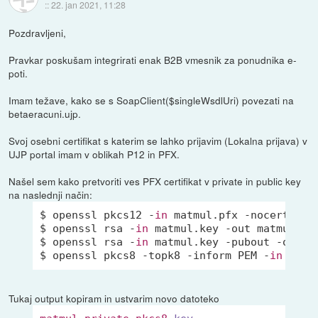
::
22. jan 2021, 11:28
Pozdravljeni,
Pravkar poskušam integrirati enak B2B vmesnik za ponudnika e-
poti.
Imam težave, kako se s SoapClient($singleWsdlUri) povezati na
betaeracuni.ujp.
Svoj osebni certifikat s katerim se lahko prijavim (Lokalna prijava) v
UJP portal imam v oblikah P12 in PFX.
Našel sem kako pretvoriti ves PFX certifikat v private in public key
na naslednji način:
$ openssl pkcs12 -
in
 matmul.pfx -nocerts -no
$ openssl rsa -
in
 matmul.key -out matmul_pri
$ openssl rsa -
in
 matmul.key -pubout -out ma
$ openssl pkcs8 -topk8 -inform PEM -
in
Tukaj output kopiram in ustvarim novo datoteko