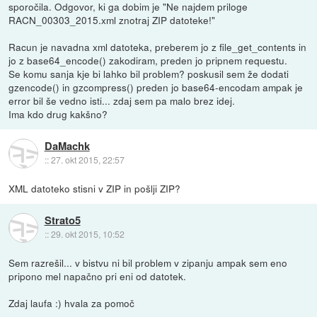
sporočila. Odgovor, ki ga dobim je "Ne najdem priloge
RACN_00303_2015.xml znotraj ZIP datoteke!"
Racun je navadna xml datoteka, preberem jo z file_get_contents in
jo z base64_encode() zakodiram, preden jo pripnem requestu.
Se komu sanja kje bi lahko bil problem? poskusil sem že dodati
gzencode() in gzcompress() preden jo base64-encodam ampak je
error bil še vedno isti... zdaj sem pa malo brez idej.
Ima kdo drug kakšno?
DaMachk
::
27. okt 2015, 22:57
XML datoteko stisni v ZIP in pošlji ZIP?
Strato5
::
29. okt 2015, 10:52
Sem razrešil... v bistvu ni bil problem v zipanju ampak sem eno
pripono mel napačno pri eni od datotek.
Zdaj laufa :) hvala za pomoč