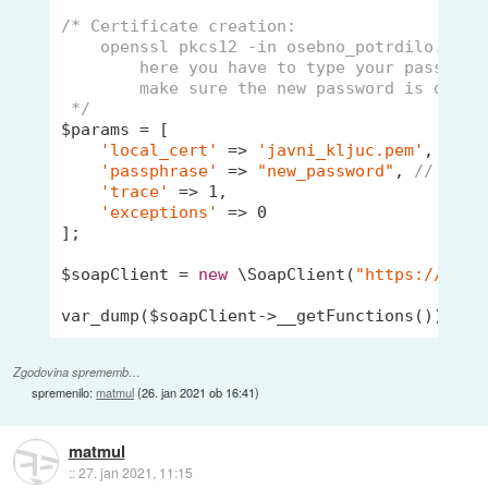
/* Certificate creation:

    openssl pkcs12 -in osebno_potrdilo.pfx -
        here you have to type your password 
        make sure the new password is diffe
 */
$params = [

'local_cert'
 => 
'javni_kljuc.pem'
,

'passphrase'
 => 
"new_password"
, 
// chan
'trace'
 => 
1
,

'exceptions'
 => 
0
];

$soapClient = 
new
 \SoapClient(
"https://beta
Zgodovina sprememb…
spremenilo:
matmul
(
26. jan 2021 ob 16:41
)
matmul
::
27. jan 2021, 11:15