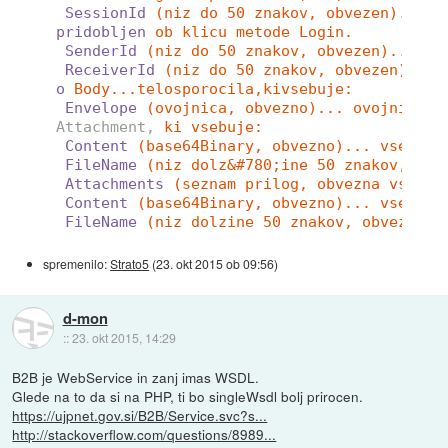
SessionId
(niz do 50 znakov, obvezen)... e
pridobljen
ob klicu metode Login.
SenderId
(niz do 50 znakov, obvezen)... id
ReceiverId
(niz do 50 znakov, obvezen)... 
o
Body...telosporocila,kivsebuje:
Envelope
(ovojnica, obvezno)... ovojnica s
Attachment,
ki vsebuje:
Content
(base64Binary, obvezno)... vsebina
FileName
(niz dolz&#780;ine 50 znakov, obv
Attachments
(seznam prilog, obvezna vsaj e
Content
(base64Binary, obvezno)... vsebina
FileName
(niz dolzine 50 znakov, obvezno).
spremenilo:
Strato5
(
23. okt 2015 ob 09:56
)
d-mon
::
23. okt 2015, 14:29
B2B je WebService in zanj imas WSDL.
Glede na to da si na PHP, ti bo singleWsdl bolj prirocen.
https://ujpnet.gov.si/B2B/Service.svc?s...
http://stackoverflow.com/questions/8989...