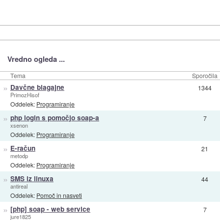
Vredno ogleda ...
Tema
Sporočila
»
Davčne blagajne
1344
PrimozHisof
Oddelek:
Programiranje
»
php login s pomočjo soap-a
7
xsenon
Oddelek:
Programiranje
»
E-račun
21
metodp
Oddelek:
Programiranje
»
SMS iz linuxa
44
antireal
Oddelek:
Pomoč in nasveti
»
[php] soap - web service
7
jure1825