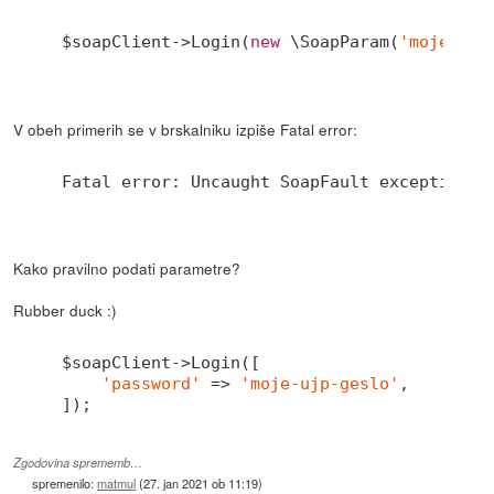
$soapClient->Login(
new
 \SoapParam(
'moje-ujp
V obeh primerih se v brskalniku izpiše Fatal error:
Fatal error: Uncaught SoapFault exception: 
Kako pravilno podati parametre?
Rubber duck :)
$soapClient->Login([

'password'
 => 
'moje-ujp-geslo'
,

Zgodovina sprememb…
spremenilo:
matmul
(
27. jan 2021 ob 11:19
)