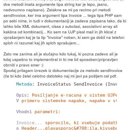
dve metodi imata argumente tipa string kar je lepo, jasno,
nedvoumno napisano). Zatakne se mi pa recimo pri metodi
sendInvoice, ker ima argument tipa Invoice ... tega tipa PHP sam
po sebi nima, in tudi v dokumentaciji je zadeva zapisana tako, da bi
lahko bila XML dokument, class z subclasi, asociativni array ali
kakšna od kombinacij... Ko sem na UJP pisal mail in jih klical z
vprašanjem kaj je ta tip "Invoice" noben, ki sem ga dobil na telefon
sploh ni razumel kaj jih sploh sprašujem...
Zato me zanima ali je slučajno kdo tukaj, ki pozna zadevo ali je
kdaj uspešno to implementiral in bi me bil sposoben/pripravljen
obrniti v pravo smer :)
Spodaj prilagam izrezek iz dokumentacije za metodo sendInvoice
(če bi kdo želel celotno datoteko naj mi javi pa pošljem cel pdf.
Metoda
: InvoiceStatus SendInvoice (Invoice i
Opis
: 
Posiljanje e-racuna v sistem UJPeracu
V
primeru sistemske napake, napake v strukt
Vhodni
parametri:
Invoice...
sporocilo, ki vsebuje podatke o 
o
Header...glavasporoc&#780;ila,kivsebuje: