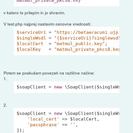
matmul_private_pkcs8
.key
v katero to prilepim in jo shranim.
V test.php najprej nastavim osnovne vrednosti:
$serviceUri
 = 
"https://betaeracuni.ujp.gov.
$singleWsdl
 = 
"{
$serviceUri
}?singlewsdl"
$localCert
  = 
"matmul_public.key"
$localKey
   = 
"matmul_private_pkcs8.key"
Potem se poskušam povezati na različne načine:
1.
$soapClient = 
new
2.
$soapClient = 
new
 \SoapClient($singleWsdl, [
'local_cert'
 => $localCert,

'passphrase'
 => 
''
,
