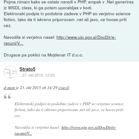
Pojma nimam kako se ostalo naredi v PHP, ampak v .Net generiras
iz WSDL class, ki ga potem uporabljas v kodi.
Elektronski podpis in podobne zadeve v PHP so verjetno science
fiction, tako da ti iskreno priporocam .net ali javo, ce hoces priti
cez.
Navodila si verjetno nasel:
http://www.ujp.gov.si/DocDir/e-
racuni/V...
Drugace pa poklici na Mojdenar IT d.o.o.
Strato5
::
27. okt 2015, 12:50
d-mon
je
23. okt 2015 ob 14:29
izjavil
:
Elektronski podpis in podobne zadeve v PHP so verjetno science
fiction, tako da ti iskreno priporocam .net ali javo, ce hoces priti
cez.
Navodila si verjetno nasel:
http://www.ujp.gov.si/DocDir/e-
racuni/V...