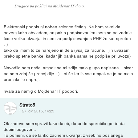
Drugace pa poklici na Mojdenar IT d.o.o.
Elektronski podpis ni noben science fiction. Ne bom rekel da
nevem kako obvladam, ampak s podpisovanjem sem se pa zadnje
čase veliko ukvarjal in sem za podpisovanje s PHP že kar spreten
:-)
tako da imam to že narejeno in dela (vsaj za račune, i jih uvažam
preko spletne banke, kadar jih banka sama ne podpiše pri uvozu)
Navodila sem našel ampak se mi zdijo malo glupo napisana... sicer
pa sem zdaj že precej dlje :-) - ni še fertik vse ampak se je pa malo
premaknilo naprej.
hvala za namig o Mojdenar IT podpori.
Strato5
::
27. okt 2015, 14:25
Ok zadevo sem spravil tako daleč, da pride sporočilo gor in da
dobim odgovor...
To pomeni, da se lahko začnem ukvarjat z vsebino poslanega