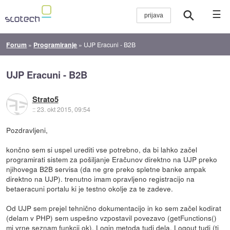
☰
Forum
»
Programiranje
»
UJP Eracuni - B2B
UJP Eracuni - B2B
Strato5
::
23. okt 2015, 09:54
Pozdravljeni,
končno sem si uspel urediti vse potrebno, da bi lahko začel
programirati sistem za pošiljanje Eračunov direktno na UJP preko
njihovega B2B servisa (da ne gre preko spletne banke ampak
direktno na UJP). trenutno imam opravljeno registracijo na
betaeracuni portalu ki je testno okolje za te zadeve.
Od UJP sem prejel tehnično dokumentacijo in ko sem začel kodirat
(delam v PHP) sem uspešno vzpostavil povezavo (getFunctions()
mi vrne seznam funkcij ok), Login metoda tudi dela, Logout tudi (ti