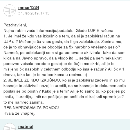
mmar1234
::
1. feb 2019, 17:15
Pozdravljeni,
Nujno rabim vašo informacijo/podatek.. Glede UJP E-računa.
1. Je imel že kdo vas izkušnjo s tem, da si je zablokiral račun na
UJP-u ? Možen je 5x vnos gesla, da ti ga zablokirajo. Zanima me,
če je to obnavljajoče se obdobje za 5x narobno vnešeno geslo?
Namreč, po odblokaciji sem si ga ponovono aktivirala- tako da sem
klicala na Javno upravo, dala vlogo itd,... sedaj pa sem nekajkrat
ponovno vpisala narobno geslo(ne še 5x)in me skrbi, ali je to
mišljeno 5x nasploh v celotnem odbodju ko ima e račun? Ali 5x v 1
dnevu, tako kot je to na bankomatu recimo.. :)
2. JE IMEL ŽE KDO IZKUŠNJO, ko si je zablokiral zadevo in so mu
kasneje to aktivirali nazaj in uredili, da so kasneje to dokumentacijo
poslali še po pošti?? Kako je s tem? Ali je to samo to, ko pošlješ po
mailu, ti uredijo,.. nič ne pošiljajo po pošti da si kaj koli spreminjal?
to me namreč zanima.
RES NAPROŠAM ZA POMOČ!
Hvala že vnaprej..
matmul