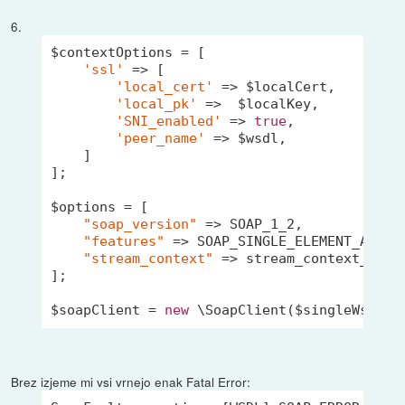
6.
$contextOptions = [

'ssl'
 => [

'local_cert'
 => $localCert,

'local_pk'
 =>  $localKey,

'SNI_enabled'
 => 
true
,

'peer_name'
 => $wsdl,

    ]

];

$options = [

"soap_version"
 => SOAP_1_2,

"features"
 => SOAP_SINGLE_ELEMENT_ARRAYS
"stream_context"
 => stream_context_creat
];

$soapClient = 
new
Brez izjeme mi vsi vrnejo enak Fatal Error: