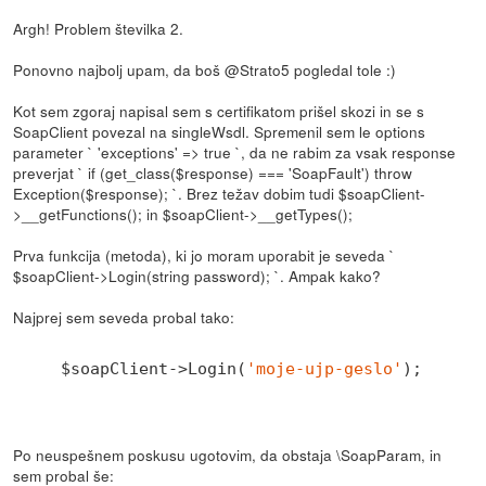
Argh! Problem številka 2.
Ponovno najbolj upam, da boš @Strato5 pogledal tole :)
Kot sem zgoraj napisal sem s certifikatom prišel skozi in se s
SoapClient povezal na singleWsdl. Spremenil sem le options
parameter ` 'exceptions' => true `, da ne rabim za vsak response
preverjat ` if (get_class($response) === 'SoapFault') throw
Exception($response); `. Brez težav dobim tudi $soapClient-
>__getFunctions(); in $soapClient->__getTypes();
Prva funkcija (metoda), ki jo moram uporabit je seveda `
$soapClient->Login(string password); `. Ampak kako?
Najprej sem seveda probal tako:
$soapClient->Login(
'moje-ujp-geslo'
Po neuspešnem poskusu ugotovim, da obstaja \SoapParam, in
sem probal še: