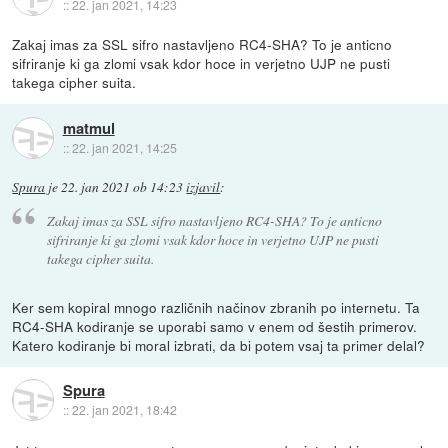
::
22. jan 2021, 14:23
Zakaj imas za SSL sifro nastavljeno RC4-SHA? To je anticno
sifriranje ki ga zlomi vsak kdor hoce in verjetno UJP ne pusti
takega cipher suita.
matmul
::
22. jan 2021, 14:25
Spura
je
22. jan 2021 ob 14:23
izjavil
:
Zakaj imas za SSL sifro nastavljeno RC4-SHA? To je anticno
sifriranje ki ga zlomi vsak kdor hoce in verjetno UJP ne pusti
takega cipher suita.
Ker sem kopiral mnogo različnih načinov zbranih po internetu. Ta
RC4-SHA kodiranje se uporabi samo v enem od šestih primerov.
Katero kodiranje bi moral izbrati, da bi potem vsaj ta primer delal?
Spura
::
22. jan 2021, 18:42