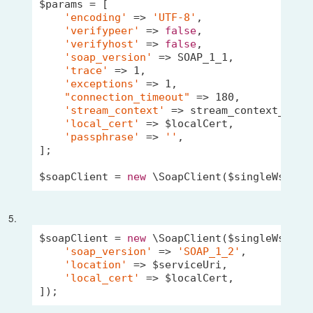
$params = [

'encoding'
 => 
'UTF-8'
,

'verifypeer'
 => 
false
,

'verifyhost'
 => 
false
,

'soap_version'
 => SOAP_1_1,

'trace'
 => 
1
,

'exceptions'
 => 
1
,

"connection_timeout"
 => 
180
,

'stream_context'
 => stream_context_creat
'local_cert'
 => $localCert,

'passphrase'
 => 
''
,

];

$soapClient = 
new
5.
$soapClient = 
new
 \SoapClient($singleWsdl, [
'soap_version'
 => 
'SOAP_1_2'
,

'location'
 => $serviceUri,

'local_cert'
 => $localCert,
