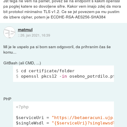
Jst tega ne vem na pamet, povez se na endpoint s kakim openssl
pa poglej katere so dovoljene sifre. Kakor vem imajo zdej da mora
bit protokol minimalno TLS v1.2. Ce se jst povezem pa mu pustim
da izbere cipher, potem je ECDHE-RSA-AES256-SHA384
matmul
::
26. jan 2021, 16:39
Mi je le uspelo pa si bom sam odgovoril, da prihranim čas še
komu...
GitBash (ali CMD, ...)
$
cd
 certificate/folder
$
 openssl pkcs12 -
in
 osebno_potrdilo.pfx -o
PHP
<?php
$serviceUri = 
"https://betaeracuni.ujp.gov.
$singleWsdl = 
"{$serviceUri}?singlewsdl"
;
