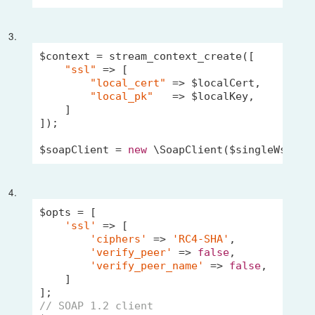
3.
$context = stream_context_create([

"ssl"
 => [

"local_cert"
 => $localCert,

"local_pk"
   => $localKey,

    ]

]);

$soapClient = 
new
 \SoapClient($singleWsdl, 
4.
$opts = [

'ssl'
 => [

'ciphers'
 => 
'RC4-SHA'
,

'verify_peer'
 => 
false
,

'verify_peer_name'
 => 
false
,

    ]

// SOAP 1.2 client