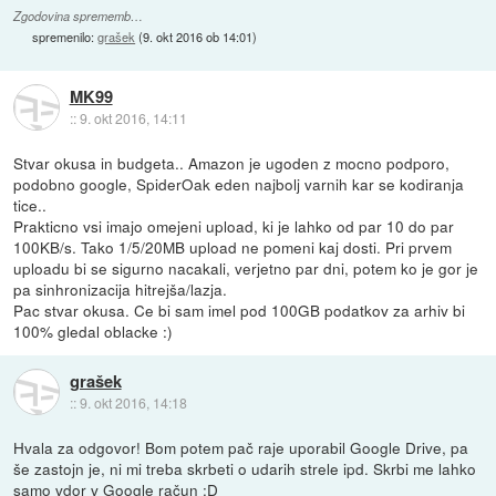
Zgodovina sprememb…
spremenilo:
grašek
(
9. okt 2016 ob 14:01
)
MK99
::
9. okt 2016, 14:11
Stvar okusa in budgeta.. Amazon je ugoden z mocno podporo,
podobno google, SpiderOak eden najbolj varnih kar se kodiranja
tice..
Prakticno vsi imajo omejeni upload, ki je lahko od par 10 do par
100KB/s. Tako 1/5/20MB upload ne pomeni kaj dosti. Pri prvem
uploadu bi se sigurno nacakali, verjetno par dni, potem ko je gor je
pa sinhronizacija hitrejša/lazja.
Pac stvar okusa. Ce bi sam imel pod 100GB podatkov za arhiv bi
100% gledal oblacke :)
grašek
::
9. okt 2016, 14:18
Hvala za odgovor! Bom potem pač raje uporabil Google Drive, pa
še zastojn je, ni mi treba skrbeti o udarih strele ipd. Skrbi me lahko
samo vdor v Google račun :D