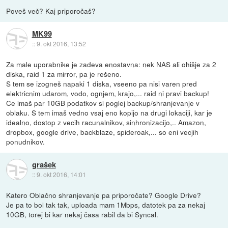
Poveš več? Kaj priporočaš?
MK99
::
9. okt 2016, 13:52
Za male uporabnike je zadeva enostavna: nek NAS ali ohišje za 2
diska, raid 1 za mirror, pa je rešeno.
S tem se izogneš napaki 1 diska, vseeno pa nisi varen pred
elektricnim udarom, vodo, ognjem, krajo,... raid ni pravi backup!
Ce imaš par 10GB podatkov si poglej backup/shranjevanje v
oblaku. S tem imaš vedno vsaj eno kopijo na drugi lokaciji, kar je
idealno, dostop z vecih racunalnikov, sinhronizacijo,.. Amazon,
dropbox, google drive, backblaze, spideroak,... so eni vecjih
ponudnikov.
grašek
::
9. okt 2016, 14:01
Katero Oblačno shranjevanje pa priporočate? Google Drive?
Je pa to bol tak tak, uploada mam 1Mbps, datotek pa za nekaj
10GB, torej bi kar nekaj časa rabil da bi Syncal.