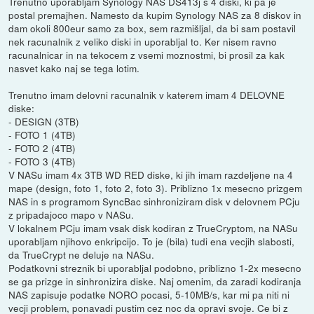
Trenutno uporabljam Synology NAS DS413j s 4 diski, ki pa je
postal premajhen. Namesto da kupim Synology NAS za 8 diskov in
dam okoli 800eur samo za box, sem razmišljal, da bi sam postavil
nek racunalnik z veliko diski in uporabljal to. Ker nisem ravno
racunalnicar in na tekocem z vsemi moznostmi, bi prosil za kak
nasvet kako naj se tega lotim.
Trenutno imam delovni racunalnik v katerem imam 4 DELOVNE
diske:
- DESIGN (3TB)
- FOTO 1 (4TB)
- FOTO 2 (4TB)
- FOTO 3 (4TB)
V NASu imam 4x 3TB WD RED diske, ki jih imam razdeljene na 4
mape (design, foto 1, foto 2, foto 3). Priblizno 1x mesecno prizgem
NAS in s programom SyncBac sinhroniziram disk v delovnem PCju
z pripadajoco mapo v NASu.
V lokalnem PCju imam vsak disk kodiran z TrueCryptom, na NASu
uporabljam njihovo enkripcijo. To je (bila) tudi ena vecjih slabosti,
da TrueCrypt ne deluje na NASu.
Podatkovni streznik bi uporabljal podobno, priblizno 1-2x mesecno
se ga prizge in sinhronizira diske. Naj omenim, da zaradi kodiranja
NAS zapisuje podatke NORO pocasi, 5-10MB/s, kar mi pa niti ni
vecji problem, ponavadi pustim cez noc da opravi svoje. Ce bi z