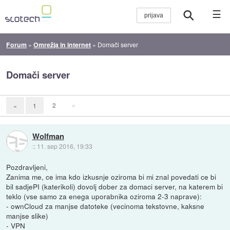
☰
Forum
»
Omrežja in internet
»
Domači server
Domači server
2
»
«
1
Wolfman
::
11. sep 2016, 19:33
Pozdravljeni,
Zanima me, ce ima kdo izkusnje oziroma bi mi znal povedati ce bi
bil sadjePI (katerikoli) dovolj dober za domaci server, na katerem bi
teklo (vse samo za enega uporabnika oziroma 2-3 naprave):
- ownCloud za manjse datoteke (vecinoma tekstovne, kaksne
manjse slike)
- VPN