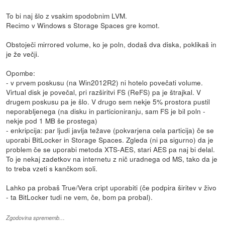
To bi naj šlo z vsakim spodobnim LVM.
Recimo v Windows s Storage Spaces gre komot.
Obstoječi mirrored volume, ko je poln, dodaš dva diska, poklikaš in
je že večji.
Opombe:
- v prvem poskusu (na Win2012R2) ni hotelo povečati volume.
Virtual disk je povečal, pri razširitvi FS (ReFS) pa je štrajkal. V
drugem poskusu pa je šlo. V drugo sem nekje 5% prostora pustil
neporabljenega (na disku in particioniranju, sam FS je bil poln -
nekje pod 1 MB še prostega)
- enkripcija: par ljudi javlja težave (pokvarjena cela particija) če se
uporabi BitLocker in Storage Spaces. Zgleda (ni pa sigurno) da je
problem če se uporabi metoda XTS-AES, stari AES pa naj bi delal.
To je nekaj zadetkov na internetu z nič uradnega od MS, tako da je
to treba vzeti s kančkom soli.
Lahko pa probaš True/Vera cript uporabiti (če podpira širitev v živo
- ta BitLocker tudi ne vem, če, bom pa probal).
Zgodovina sprememb…