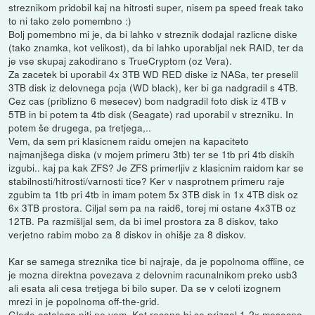
streznikom pridobil kaj na hitrosti super, nisem pa speed freak tako
to ni tako zelo pomembno :)
Bolj pomembno mi je, da bi lahko v streznik dodajal razlicne diske
(tako znamka, kot velikost), da bi lahko uporabljal nek RAID, ter da
je vse skupaj zakodirano s TrueCryptom (oz Vera).
Za zacetek bi uporabil 4x 3TB WD RED diske iz NASa, ter preselil
3TB disk iz delovnega pcja (WD black), ker bi ga nadgradil s 4TB.
Cez cas (priblizno 6 mesecev) bom nadgradil foto disk iz 4TB v
5TB in bi potem ta 4tb disk (Seagate) rad uporabil v strezniku. In
potem še drugega, pa tretjega,..
Vem, da sem pri klasicnem raidu omejen na kapaciteto
najmanjšega diska (v mojem primeru 3tb) ter se 1tb pri 4tb diskih
izgubi.. kaj pa kak ZFS? Je ZFS primerljiv z klasicnim raidom kar se
stabilnosti/hitrosti/varnosti tice? Ker v nasprotnem primeru raje
zgubim ta 1tb pri 4tb in imam potem 5x 3TB disk in 1x 4TB disk oz
6x 3TB prostora. Ciljal sem pa na raid6, torej mi ostane 4x3TB oz
12TB. Pa razmišljal sem, da bi imel prostora za 8 diskov, tako
verjetno rabim mobo za 8 diskov in ohišje za 8 diskov.
Kar se samega streznika tice bi najraje, da je popolnoma offline, ce
je mozna direktna povezava z delovnim racunalnikom preko usb3
ali esata ali cesa tretjega bi bilo super. Da se v celoti izognem
mrezi in je popolnoma off-the-grid.
Glede ostalega niti ne vem. Kot receno bi se prizgal 1-2x mesecno,