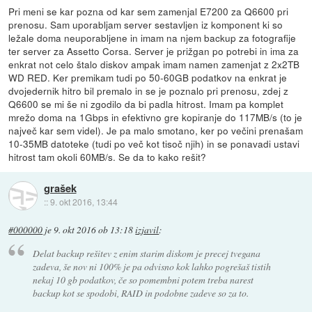
Pri meni se kar pozna od kar sem zamenjal E7200 za Q6600 pri
prenosu. Sam uporabljam server sestavljen iz komponent ki so
ležale doma neuporabljene in imam na njem backup za fotografije
ter server za Assetto Corsa. Server je prižgan po potrebi in ima za
enkrat not celo štalo diskov ampak imam namen zamenjat z 2x2TB
WD RED. Ker premikam tudi po 50-60GB podatkov na enkrat je
dvojedernik hitro bil premalo in se je poznalo pri prenosu, zdej z
Q6600 se mi še ni zgodilo da bi padla hitrost. Imam pa komplet
mrežo doma na 1Gbps in efektivno gre kopiranje do 117MB/s (to je
največ kar sem videl). Je pa malo smotano, ker po večini prenašam
10-35MB datoteke (tudi po več kot tisoč njih) in se ponavadi ustavi
hitrost tam okoli 60MB/s. Se da to kako rešit?
grašek
::
9. okt 2016, 13:44
#000000
je
9. okt 2016 ob 13:18
izjavil
:
Delat backup rešitev z enim starim diskom je precej tvegana
zadeva, še nov ni 100% je pa odvisno kok lahko pogrešaš tistih
nekaj 10 gb podatkov, če so pomembni potem treba narest
backup kot se spodobi, RAID in podobne zadeve so za to.