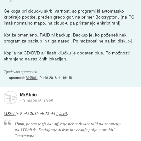
Če koga pri cloud-u skrbi varnost, so programi ki avtomatsko
kriptirajo podtke, preden gredo gor, na primer Boxcryptor . (na PC
imaš normalno mapo, na cloud-u pa pristanejo enkriptirani)
Kot že omenjeno, RAID ni backup. Backup je, ko poženeš nek
program za backup in ti ga naredi. Po možnosti ne na isti disk. ;-)
Kopija na CD/DVD ali flash ključku je dodaten plus. Po možnosti
shranjeno na različnih lokacijah.
Zgodovina sprememb…
spremenil:
MrStein
(
9. okt 2016 ob 16:15
)
MrStein
::
9. okt 2016, 18:25
MK99
je
9. okt 2016 ob 12:44
izjavil
:
Hmm, potem je zfs kar off, raje nek software raid pa se omejim
na 3TB/disk.. Dodajanje diskov in vecanje polja mora biti
"enostavno"..