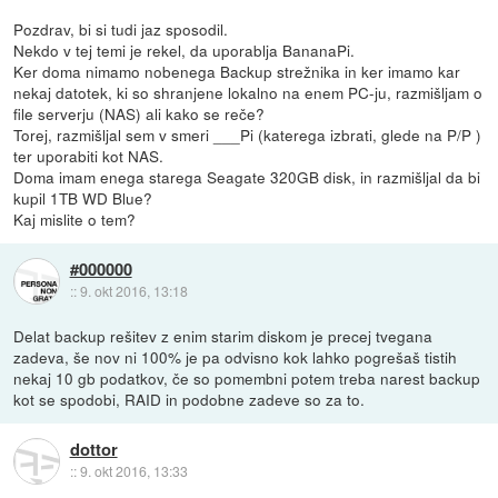
Pozdrav, bi si tudi jaz sposodil.
Nekdo v tej temi je rekel, da uporablja BananaPi.
Ker doma nimamo nobenega Backup strežnika in ker imamo kar
nekaj datotek, ki so shranjene lokalno na enem PC-ju, razmišljam o
file serverju (NAS) ali kako se reče?
Torej, razmišljal sem v smeri ___Pi (katerega izbrati, glede na P/P )
ter uporabiti kot NAS.
Doma imam enega starega Seagate 320GB disk, in razmišljal da bi
kupil 1TB WD Blue?
Kaj mislite o tem?
#000000
::
9. okt 2016, 13:18
Delat backup rešitev z enim starim diskom je precej tvegana
zadeva, še nov ni 100% je pa odvisno kok lahko pogrešaš tistih
nekaj 10 gb podatkov, če so pomembni potem treba narest backup
kot se spodobi, RAID in podobne zadeve so za to.
dottor
::
9. okt 2016, 13:33