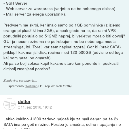
- SSH Server
- Web server za wordpress (verjetno ne bo nobenega obiska)
- Mail server za enega uporabnika
Predvsem me skrbi, ker imajo samo po 1GB pomnilnika (z izjemo
orange pi plus2 ki ima 2GB), ampak glede na to, da razni VPS
ponudniki ponujajo od 512MB naprej, bi verjetno moralo biti dovolj?
GUI-ja nocem oziroma ne potrebujem, ne bo nobenega media
streaminga, itd. Torej, kar sem napisal zgoraj. Gor bi (prek SATA)
priklopil kak manjsi disk, recimo med 120-500GB (odvisno od tega
kaj bom nasel po omarah).
Ali pa se bolj splaca kupit kaksne stare komponente in poskusiti
cimbolj zmanjsati porabo?
Zgodovina sprememb…
spremenilo:
Wolfman
(
11. sep 2016 ob 19:34
)
dottor
::
11. sep 2016, 19:42
Lahko kakšno J1800 zadevo najdeš kje za mali denar, pa še 2x
SATA ima pa gbit mrežno. Poraba je smešna, edino napajanje ne