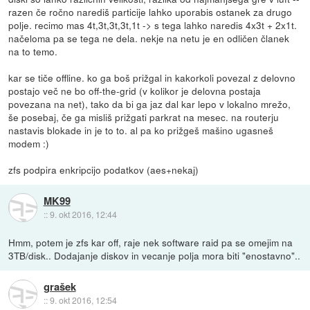
razen če ročno narediš particije lahko uporabis ostanek za drugo
polje. recimo mas 4t,3t,3t,3t,1t -> s tega lahko naredis 4x3t + 2x1t.
načeloma pa se tega ne dela. nekje na netu je en odličen članek
na to temo.
kar se tiče offline. ko ga boš prižgal in kakorkoli povezal z delovno
postajo več ne bo off-the-grid (v kolikor je delovna postaja
povezana na net), tako da bi ga jaz dal kar lepo v lokalno mrežo,
še posebaj, če ga misliš prižgati parkrat na mesec. na routerju
nastavis blokade in je to to. al pa ko prižgeš mašino ugasneš
modem :)
zfs podpira enkripcijo podatkov (aes+nekaj)
MK99
::
9. okt 2016, 12:44
Hmm, potem je zfs kar off, raje nek software raid pa se omejim na
3TB/disk.. Dodajanje diskov in vecanje polja mora biti "enostavno"..
grašek
::
9. okt 2016, 12:54