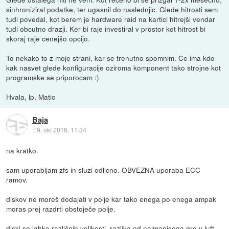
sinhroniziral podatke, ter ugasnil do naslednjic. Glede hitrosti sem
tudi povedal, kot berem je hardware raid na kartici hitrejši vendar
tudi obcutno drazji. Ker bi raje investiral v prostor kot hitrost bi
skoraj raje cenejšo opcijo.
To nekako to z moje strani, kar se trenutno spomnim. Ce ima kdo
kak nasvet glede konfiguracije oziroma komponent tako strojne kot
programske se priporocam :)
Hvala, lp, Matic
Baja
::
9. okt 2016, 11:34
na kratko.
sam uporabljam zfs in sluzi odlicno. OBVEZNA uporaba ECC
ramov.
diskov ne moreš dodajati v polje kar tako enega po enega ampak
moras prej razdrti obstoječe polje.
diski so lahko različnih velikosti, razlika od najmanjsega gre v luft --