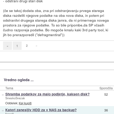
- odstrani drugi stari disk
(če se takoj dodata oba, zna pri odstranjevanju prvega starega
diska razdeliti njegove podatke na oba nova diska, in potem pri
odstranitvi drugega starega diska jamra, da ni primernega novega
prostora za njegove podatke. To so bile pripombe,da SP včasih
čudno razporeja podatke. Bo mogoče kmalu kaki 3rd party tool, ki
jih bo prerazporedil ("defragmentiral"))
2
»
«
1
Vredno ogleda ...
Tema
Sporočila
»
Shramba podatkov za malo podjetje, kaksen disk?
52
SmeskoSnezak
Oddelek:
Kaj kupiti
»
Kateri zanesljiv HDD za v NAS za backup?
36
franci0