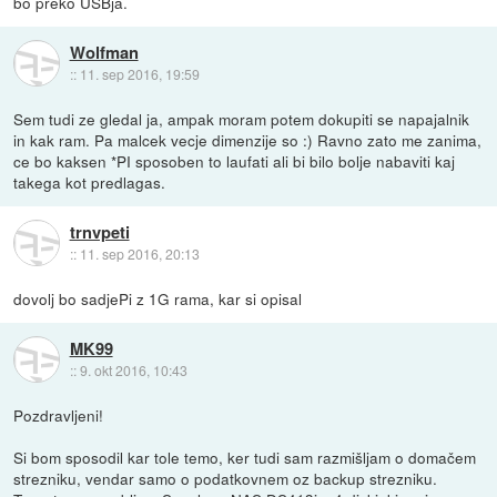
bo preko USBja.
Wolfman
::
11. sep 2016, 19:59
Sem tudi ze gledal ja, ampak moram potem dokupiti se napajalnik
in kak ram. Pa malcek vecje dimenzije so :) Ravno zato me zanima,
ce bo kaksen *PI sposoben to laufati ali bi bilo bolje nabaviti kaj
takega kot predlagas.
trnvpeti
::
11. sep 2016, 20:13
dovolj bo sadjePi z 1G rama, kar si opisal
MK99
::
9. okt 2016, 10:43
Pozdravljeni!
Si bom sposodil kar tole temo, ker tudi sam razmišljam o domačem
strezniku, vendar samo o podatkovnem oz backup strezniku.