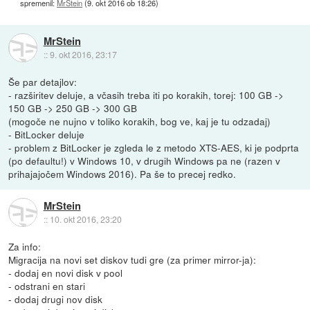
spremenil:
MrStein
(
9. okt 2016 ob 18:26
)
MrStein
::
9. okt 2016, 23:17
Še par detajlov:
- razširitev deluje, a včasih treba iti po korakih, torej: 100 GB ->
150 GB -> 250 GB -> 300 GB
(mogoče ne nujno v toliko korakih, bog ve, kaj je tu odzadaj)
- BitLocker deluje
- problem z BitLocker je zgleda le z metodo XTS-AES, ki je podprta
(po defaultu!) v Windows 10, v drugih Windows pa ne (razen v
prihajajočem Windows 2016). Pa še to precej redko.
MrStein
::
10. okt 2016, 23:20
Za info:
Migracija na novi set diskov tudi gre (za primer mirror-ja):
- dodaj en novi disk v pool
- odstrani en stari
- dodaj drugi nov disk