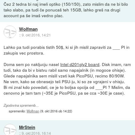
Čez 2 tedna bi naj imeli optiko (150/150), zato mislim da ne bi bilo
tako slabo, pa tudi če ponucaš teh 15GB, lahko greš na drugi
account pa še imaš vedno plac.
Wolfman
::
9. okt 2016, 14:21
Lahko pa tudi porabis tistih 50$, ki si jih mislil zapraviti za ___ PI in
zakupis vec prostora.
Doma sem po nakljucju nasel
Intel d201gly2 board
. Disk imam, ram
tudi, tako da bi v bistvu rabil samo napajalnik (in mogoce ohisje).
Glede napajalnika sem mislil vzeti kak PicoPSU, recimo 80/90W.
Ne vem, kako se obnesejo teli PSU-ju, ki so ze vgrajeni v ohisju.
Bi mi znal kdo povedati, ce je to boljsa opcija od ___PI ? Mislim, da
cenovno je tam tam (~35E je PicoPSU, pa se cca ~30E je case).
Zgodovina sprememb…
spremenilo:
Wolfman
(
9. okt 2016 ob 14:22
)
MrStein
::
9. okt 2016, 16:14