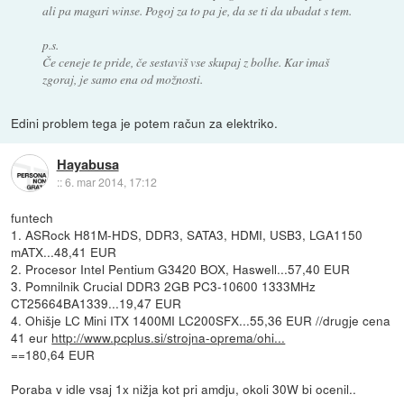
ali pa magari winse. Pogoj za to pa je, da se ti da ubadat s tem.
p.s.
Če ceneje te pride, če sestaviš vse skupaj z bolhe. Kar imaš
zgoraj, je samo ena od možnosti.
Edini problem tega je potem račun za elektriko.
Hayabusa
::
6. mar 2014, 17:12
funtech
1. ASRock H81M-HDS, DDR3, SATA3, HDMI, USB3, LGA1150
mATX...48,41 EUR
2. Procesor Intel Pentium G3420 BOX, Haswell...57,40 EUR
3. Pomnilnik Crucial DDR3 2GB PC3-10600 1333MHz
CT25664BA1339...19,47 EUR
4. Ohišje LC Mini ITX 1400MI LC200SFX...55,36 EUR //drugje cena
41 eur
http://www.pcplus.si/strojna-oprema/ohi...
==180,64 EUR
Poraba v idle vsaj 1x nižja kot pri amdju, okoli 30W bi ocenil..