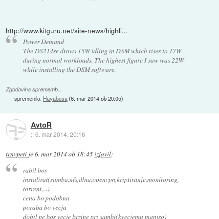
http://www.kitguru.net/site-news/highli...
Power Demand
The DS214se draws 15W idling in DSM which rises to 17W
during normal workloads. The highest figure I saw was 22W
while installing the DSM software.
Zgodovina sprememb…
spremenilo:
Hayabusa
(
6. mar 2014 ob 20:05
)
AvtoR
::
6. mar 2014, 20:16
trnvpeti
je
6. mar 2014 ob 18:45
izjavil
:
rabil bos
instalirat(samba,nfs,dlna,openvpn,kriptiranje,monitoring,
torrent,...)
cena bo podobna
poraba bo vecja
dobil ne bos vecje brzine pri sambi(kvecjemu manjso)