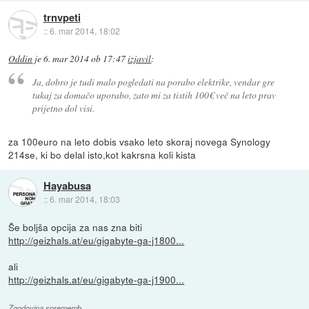
trnvpeti
::
6. mar 2014, 18:02
Oddin
je
6. mar 2014 ob 17:47
izjavil
:
Ja, dobro je tudi malo pogledati na porabo elektrike, vendar gre
tukaj za domačo uporabo, zato mi za tistih 100€ več na leto prav
prijetno dol visi.
za 100euro na leto dobis vsako leto skoraj novega Synology
214se, ki bo delal isto,kot kakrsna koli kista
Hayabusa
::
6. mar 2014, 18:03
Še boljša opcija za nas zna biti
http://geizhals.at/eu/gigabyte-ga-j1800...
ali
http://geizhals.at/eu/gigabyte-ga-j1900...
Zgodovina sprememb…