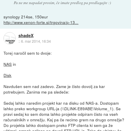
Pa ne me napadat prosim, če imate predlog pa predlagajte :)
synology 214se, 150eur
http://www.xenon-forte.si/trgovina/p-13...
shadeX
::
6. mar 2014, 16:34
Torej naročil sem to dvoje:
NAS
in
Disk
Navdušen sem nad zadevo. Zame je čisto dovolj za kar
potrebujem. Zanima me pa sledeče:
Sedaj lahko naredim projekt kar na disku od NAS-a. Dostopam
lahko preko workgroup URL-ja (\\DLINK-E89ABE\Volume_1). Se
pravi sedaj ko sem doma lahko projekte odpiram čisto na vseh
računalnikih v omrežju. Kaj pa če recimo grem na drugo omrežje?
Do projekta lahko dostopam preko FTP clienta ki sem ga že
uštimal, ampak eclipse ne dovoli FTP URL-ja. Tako da ubistvu če