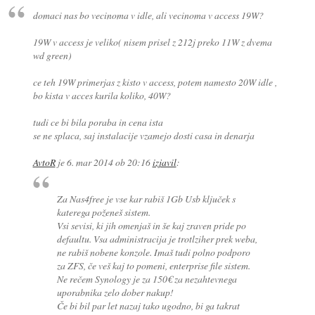
domaci nas bo vecinoma v idle, ali vecinoma v access 19W?
19W v access je veliko( nisem prisel z 212j preko 11W z dvema
wd green)
ce teh 19W primerjas z kisto v access, potem namesto 20W idle ,
bo kista v acces kurila koliko, 40W?
tudi ce bi bila poraba in cena ista
se ne splaca, saj instalacije vzamejo dosti casa in denarja
AvtoR
je
6. mar 2014 ob 20:16
izjavil
:
Za Nas4free je vse kar rabiš 1Gb Usb ključek s
katerega poženeš sistem.
Vsi sevisi, ki jih omenjaš in še kaj zraven pride po
defaultu. Vsa administracija je trotlziher prek weba,
ne rabiš nobene konzole. Imaš tudi polno podporo
za ZFS, če veš kaj to pomeni, enterprise file sistem.
Ne rečem Synology je za 150€ za nezahtevnega
uporabnika zelo dober nakup!
Če bi bil par let nazaj tako ugodno, bi ga takrat