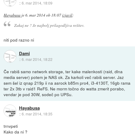
::
6. mar 2014, 18:09
Hayabusa
je
6. mar 2014 ob 18:07
izjavil
:
Zakaj ne ? Je najbolj prilagodljiva rešitev.
niti pod razno ni
Dami
::
6. mar 2014, 18:22
Če rabiš samo network storage, ter kake malenkosti (raid, dlna
media server) potem je NAS ok. Za karkoli več rabiš server. Jaz
sem šel iz qnap 219p ii na asrock b85m pro4, i3-4130T, 16gb rama
ter 2x 3tb v raid1 ReFS. Ne morm točno do watta zmerit porabo,
vendar je pod 30W, sodeč po UPSu.
Hayabusa
::
6. mar 2014, 18:35
trnvpeti
Kako da ni ?