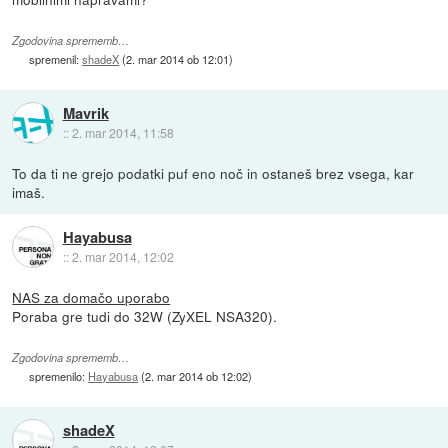
Zgodovina sprememb…
spremenil:
shadeX
(
2. mar 2014 ob 12:01
)
Mavrik
::
2. mar 2014, 11:58
To da ti ne grejo podatki puf eno noč in ostaneš brez vsega, kar
imaš.
Hayabusa
::
2. mar 2014, 12:02
NAS za domačo uporabo
Poraba gre tudi do 32W (ZyXEL NSA320).
Zgodovina sprememb…
spremenilo:
Hayabusa
(
2. mar 2014 ob 12:02
)
shadeX