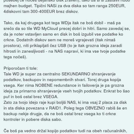
majhen budget. Tipični NASi za dva diska so tam ranga 250EUR,
4diskovni tam 300-400EUR brez diskov.
Tako, da kaj drugega kot tega WDja itak ne boš dobil - maš pa
srečo da so tile WD MyCloud precej dobri in hitri. Samo zavedaj se,
da je noter vstavljen samo en disk in boš izgubil vse podatke ko
crkne. Dodatnih diskov sem ne moreš vgrajevati (itak nimaš
prostora), niti priklapljati čez USB (to je itak grozna ideja zaradi
hitrosti in zanesljivosti - na NAS napravi, ki ima vse tvoje podatke
tega nočeš).
Priporočam ti tole:
Tale WD je super za centralno SEKUNDARNO shranjevanje
podatkov, backupov in nepomembnih stvari. Torej druga kopija
vsega. Ker nima NOBENE redundance in failoverja je pa grozna
ideja za primarno shranjevanje vseh tvojih podatkov. Enkrat bo šao
puf in boš ostal brez VSEGA.
Zato za tvojo idejo raje kupi boljši NAS, ki ima vsaj 2 placa za disk
in sta diska povezana v RAID1. Poleg tega OBVEZNO rabiš še en
backup nekje drugje, da ne boš ostal brez vsega ko ti crkne
kontroler in pobere diska sabo.
Če boš pa vedno držal kopijo podatkov tudi na obeh računalnikih,