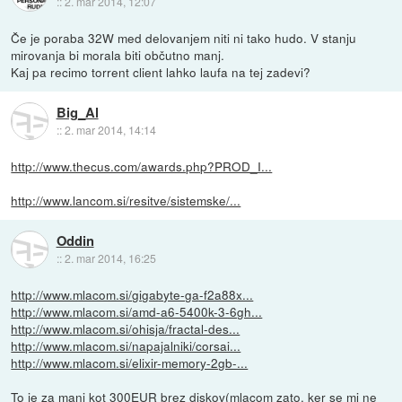
::
2. mar 2014, 12:07
Če je poraba 32W med delovanjem niti ni tako hudo. V stanju
mirovanja bi morala biti občutno manj.
Kaj pa recimo torrent client lahko laufa na tej zadevi?
Big_Al
::
2. mar 2014, 14:14
http://www.thecus.com/awards.php?PROD_I...
http://www.lancom.si/resitve/sistemske/...
Oddin
::
2. mar 2014, 16:25
http://www.mlacom.si/gigabyte-ga-f2a88x...
http://www.mlacom.si/amd-a6-5400k-3-6gh...
http://www.mlacom.si/ohisja/fractal-des...
http://www.mlacom.si/napajalniki/corsai...
http://www.mlacom.si/elixir-memory-2gb-...
To je za manj kot 300EUR brez diskov(mlacom zato, ker se mi ne