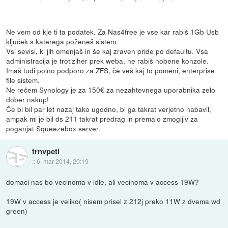
Ne vem od kje ti ta podatek. Za Nas4free je vse kar rabiš 1Gb Usb
ključek s katerega poženeš sistem.
Vsi sevisi, ki jih omenjaš in še kaj zraven pride po defaultu. Vsa
administracija je trotlziher prek weba, ne rabiš nobene konzole.
Imaš tudi polno podporo za ZFS, če veš kaj to pomeni, enterprise
file sistem.
Ne rečem Synology je za 150€ za nezahtevnega uporabnika zelo
dober nakup!
Če bi bil par let nazaj tako ugodno, bi ga takrat verjetno nabavil,
ampak mi je bil ds 211 takrat predrag in premalo zmogljiv za
poganjat Squeezebox server.
trnvpeti
::
6. mar 2014, 20:19
domaci nas bo vecinoma v idle, ali vecinoma v access 19W?
19W v access je veliko( nisem prisel z 212j preko 11W z dvema wd
green)