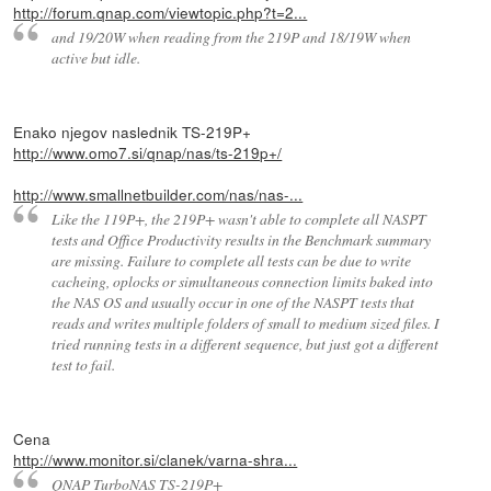
http://forum.qnap.com/viewtopic.php?t=2...
and 19/20W when reading from the 219P and 18/19W when
active but idle.
Enako njegov naslednik TS-219P+
http://www.omo7.si/qnap/nas/ts-219p+/
http://www.smallnetbuilder.com/nas/nas-...
Like the 119P+, the 219P+ wasn't able to complete all NASPT
tests and Office Productivity results in the Benchmark summary
are missing. Failure to complete all tests can be due to write
cacheing, oplocks or simultaneous connection limits baked into
the NAS OS and usually occur in one of the NASPT tests that
reads and writes multiple folders of small to medium sized files. I
tried running tests in a different sequence, but just got a different
test to fail.
Cena
http://www.monitor.si/clanek/varna-shra...
QNAP TurboNAS TS-219P+