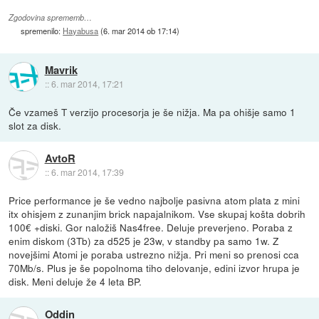
Zgodovina sprememb…
spremenilo:
Hayabusa
(
6. mar 2014 ob 17:14
)
Mavrik
::
6. mar 2014, 17:21
Če vzameš T verzijo procesorja je še nižja. Ma pa ohišje samo 1
slot za disk.
AvtoR
::
6. mar 2014, 17:39
Price performance je še vedno najbolje pasivna atom plata z mini
itx ohisjem z zunanjim brick napajalnikom. Vse skupaj košta dobrih
100€ +diski. Gor naložiš Nas4free. Deluje preverjeno. Poraba z
enim diskom (3Tb) za d525 je 23w, v standby pa samo 1w. Z
novejšimi Atomi je poraba ustrezno nižja. Pri meni so prenosi cca
70Mb/s. Plus je še popolnoma tiho delovanje, edini izvor hrupa je
disk. Meni deluje že 4 leta BP.
Oddin