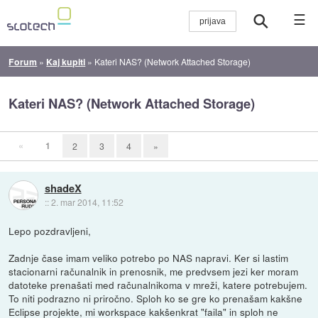
☰
Forum
»
Kaj kupiti
»
Kateri NAS? (Network Attached Storage)
Kateri NAS? (Network Attached Storage)
«
1
2
3
4
»
shadeX
::
2. mar 2014, 11:52
Lepo pozdravljeni,
Zadnje čase imam veliko potrebo po NAS napravi. Ker si lastim
stacionarni računalnik in prenosnik, me predvsem jezi ker moram
datoteke prenašati med računalnikoma v mreži, katere potrebujem.
To niti podrazno ni priročno. Sploh ko se gre ko prenašam kakšne
Eclipse projekte, mi workspace kakšenkrat "faila" in sploh ne