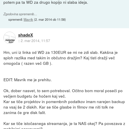
potem pa ta WD za drugo kopijo ni slaba ideja.
Zgodovina sprememb…
spremenil:
Mavrik
(
2. mar 2014 ob 11:58
)
shadeX
::
2. mar 2014, 11:57
Hm, uni iz linka od WD za 130EUR se mi ne zdi slab. Kakšna je
sploh razlika med takim in občutno dražjim? Kaj tisti dražji več
omogoča ( razen več GB ).
EDIT: Mavrik me je prehitu.
Ok, dober nasvet, to sem potreboval. Očitno bom moral poseči po
večjem budgetu če hočem kaj več.
Kar se tiče projektov in pomembnih podatkov imam narejen backup
na vsaj še 2 diskih. Kar se tiče glasbe in filmov me niti tolk ne
zanima če gre disk falit.
Kar se tiče istočasnega streamanja, je ta NAS okej? Pa povezava z
mobilnimi napravami?