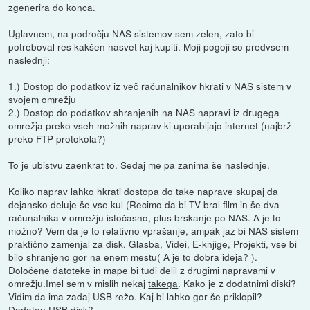
zgenerira do konca.
Uglavnem, na področju NAS sistemov sem zelen, zato bi
potreboval res kakšen nasvet kaj kupiti. Moji pogoji so predvsem
naslednji:
1.) Dostop do podatkov iz več računalnikov hkrati v NAS sistem v
svojem omrežju
2.) Dostop do podatkov shranjenih na NAS napravi iz drugega
omrežja preko vseh možnih naprav ki uporabljajo internet (najbrž
preko FTP protokola?)
To je ubistvu zaenkrat to. Sedaj me pa zanima še naslednje.
Koliko naprav lahko hkrati dostopa do take naprave skupaj da
dejansko deluje še vse kul (Recimo da bi TV bral film in še dva
računalnika v omrežju istočasno, plus brskanje po NAS. A je to
možno? Vem da je to relativno vprašanje, ampak jaz bi NAS sistem
praktično zamenjal za disk. Glasba, Videi, E-knjige, Projekti, vse bi
bilo shranjeno gor na enem mestu( A je to dobra ideja? ).
Določene datoteke in mape bi tudi delil z drugimi napravami v
omrežju.Imel sem v mislih nekaj
takega
. Kako je z dodatnimi diski?
Vidim da ima zadaj USB režo. Kaj bi lahko gor še priklopil?
Dodaten USB disk?