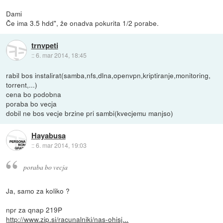
Dami
Če ima 3.5 hdd", že onadva pokurita 1/2 porabe.
trnvpeti
::
6. mar 2014, 18:45
rabil bos instalirat(samba,nfs,dlna,openvpn,kriptiranje,monitoring,
torrent,...)
cena bo podobna
poraba bo vecja
dobil ne bos vecje brzine pri sambi(kvecjemu manjso)
Hayabusa
::
6. mar 2014, 19:03
poraba bo vecja
Ja, samo za koliko ?
npr za qnap 219P
http://www.zip.si/racunalniki/nas-ohisj...