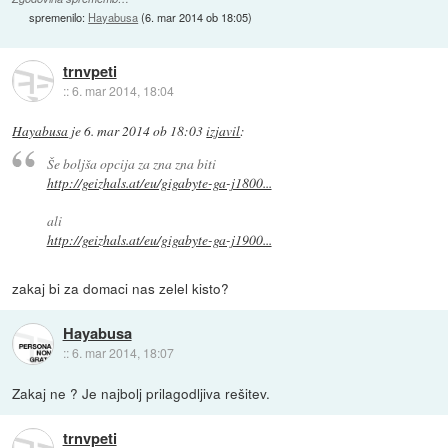
spremenilo:
Hayabusa
(
6. mar 2014 ob 18:05
)
trnvpeti
::
6. mar 2014, 18:04
Hayabusa
je
6. mar 2014 ob 18:03
izjavil
:
Še boljša opcija za zna zna biti
http://geizhals.at/eu/gigabyte-ga-j1800...
ali
http://geizhals.at/eu/gigabyte-ga-j1900...
zakaj bi za domaci nas zelel kisto?
Hayabusa
::
6. mar 2014, 18:07
Zakaj ne ? Je najbolj prilagodljiva rešitev.
trnvpeti