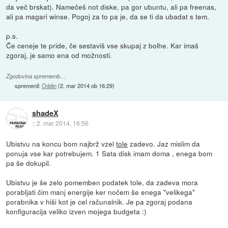
da več brskat). Namečeš not diske, pa gor ubuntu, ali pa freenas,
ali pa magari winse. Pogoj za to pa je, da se ti da ubadat s tem.
p.s.
Če ceneje te pride, če sestaviš vse skupaj z bolhe. Kar imaš
zgoraj, je samo ena od možnosti.
Zgodovina sprememb…
spremenil:
Oddin
(
2. mar 2014 ob 16:29
)
shadeX
::
2. mar 2014, 16:56
Ubistvu na koncu bom najbrž vzel
tole
zadevo. Jaz mislim da
ponuja vse kar potrebujem. 1 Sata disk imam doma , enega bom
pa še dokupil.
Ubistvu je še zelo pomemben podatek tole, da zadeva mora
porabljati čim manj energije ker nočem še enega "velikega"
porabnika v hiši kot je cel računalnik. Je pa zgoraj podana
konfiguracija veliko izven mojega budgeta :)