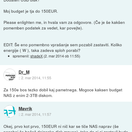
Moj budget je tja do 150EUR.
Please enlighten me, in hvala vam za odgovore. (Če je še kakšen
pomemben podatek za vedet, kar povejte).
EDIT: Še eno pomembno vprašanje sem pozabil zastaviti. Koliko
energije ( W ), taka zadeva sploh porabi?
spremenil:
shadeX
(
2. mar 2014 ob 11:55
)
Dr_M
::
2. mar 2014, 11:55
Za 150e bos tezko dobil kaj pametnega. Mogoce kaksen budget
NAS z enim 2-3TB diskom.
Mavrik
::
2. mar 2014, 11:57
Okej, prvo kot prvo, 150EUR ni nič kar se tiče NAS naprav (še
posebej če hočeš dejansko disk zraven), tako da si si zastavil hudo