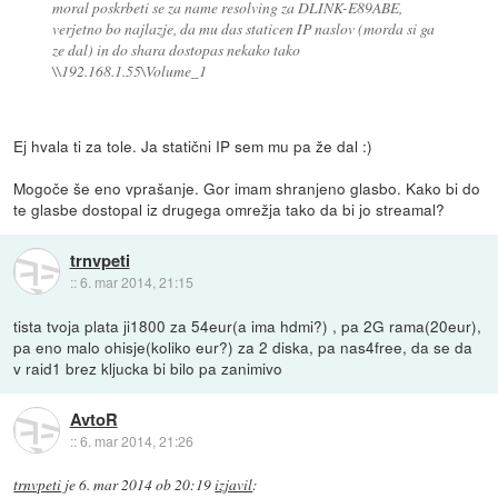
moral poskrbeti se za name resolving za DLINK-E89ABE,
verjetno bo najlazje, da mu das staticen IP naslov (morda si ga
ze dal) in do shara dostopas nekako tako
\\192.168.1.55\Volume_1
Ej hvala ti za tole. Ja statični IP sem mu pa že dal :)
Mogoče še eno vprašanje. Gor imam shranjeno glasbo. Kako bi do
te glasbe dostopal iz drugega omrežja tako da bi jo streamal?
trnvpeti
::
6. mar 2014, 21:15
tista tvoja plata ji1800 za 54eur(a ima hdmi?) , pa 2G rama(20eur),
pa eno malo ohisje(koliko eur?) za 2 diska, pa nas4free, da se da
v raid1 brez kljucka bi bilo pa zanimivo
AvtoR
::
6. mar 2014, 21:26
trnvpeti
je
6. mar 2014 ob 20:19
izjavil
: