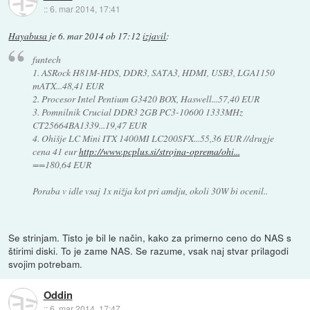
::
6. mar 2014, 17:41
Hayabusa
je
6. mar 2014 ob 17:12
izjavil
:
funtech
1. ASRock H81M-HDS, DDR3, SATA3, HDMI, USB3, LGA1150
mATX...48,41 EUR
2. Procesor Intel Pentium G3420 BOX, Haswell...57,40 EUR
3. Pomnilnik Crucial DDR3 2GB PC3-10600 1333MHz
CT25664BA1339...19,47 EUR
4. Ohišje LC Mini ITX 1400MI LC200SFX...55,36 EUR //drugje
cena 41 eur
http://www.pcplus.si/strojna-oprema/ohi...
==180,64 EUR
Poraba v idle vsaj 1x nižja kot pri amdju, okoli 30W bi ocenil..
Se strinjam. Tisto je bil le način, kako za primerno ceno do NAS s
štirimi diski. To je zame NAS. Se razume, vsak naj stvar prilagodi
svojim potrebam.
Oddin
::
6. mar 2014, 17:47