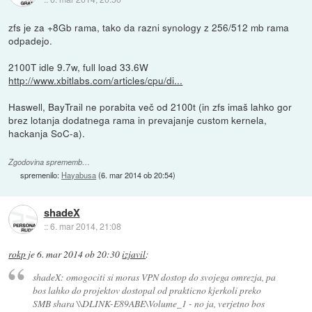
zfs je za +8Gb rama, tako da razni synology z 256/512 mb rama
odpadejo.
2100T idle 9.7w, full load 33.6W
http://www.xbitlabs.com/articles/cpu/di...
Haswell, BayTrail ne porabita več od 2100t (in zfs imaš lahko gor
brez lotanja dodatnega rama in prevajanje custom kernela,
hackanja SoC-a).
Zgodovina sprememb…
spremenilo:
Hayabusa
(
6. mar 2014 ob 20:54
)
shadeX
::
6. mar 2014, 21:08
rokp
je
6. mar 2014 ob 20:30
izjavil
:
shadeX: omogociti si moras VPN dostop do svojega omrezja, pa
bos lahko do projektov dostopal od prakticno kjerkoli preko
SMB shara \\DLINK-E89ABE\Volume_1 - no ja, verjetno bos