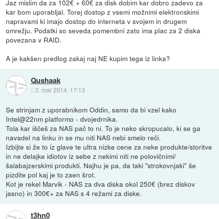
Jaz mislim da za 102€ + 60€ za disk dobim kar dobro zadevo za
kar bom uporabljal. Torej dostop z vsemi možnimi elektronskimi
napravami ki imajo dostop do interneta v svojem in drugem
omrežju. Podatki so seveda pomembni zato ima plac za 2 diska
povezana v RAID.
A je kakšen predlog zakaj naj NE kupim tega iz linka?
Qushaak
::
2. mar 2014, 17:13
Se strinjam z uporabnikom Oddin, samo da bi vzel kako
Intel@22nm platformo - dvojedrnika.
Tola kar iščeš za NAS pač to ni. To je neko skropucalo, ki se ga
navadel na linku in se mu niti NAS nebi smelo reči.
Izbijte si že to iz glave te ultra nizke cene za neke produkte/storitve
in ne delajke idiotov iz sebe z nekimi niti ne polovičnimi/
šalabajzerskimi produkti. Najhu je pa, da taki "strokovnjaki" še
pizdite pol kaj je to zaen šrot.
Kot je rekel Marvik - NAS za dva diska okol 250€ (brez diskov
jasno) in 300€+ za NAS s 4 režami za diske.
t3hn0