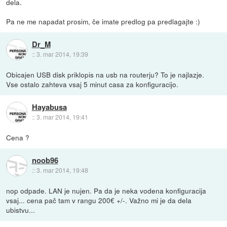
dela.
Pa ne me napadat prosim, če imate predlog pa predlagajte :)
Dr_M
::
3. mar 2014, 19:39
Obicajen USB disk priklopis na usb na routerju? To je najlazje.
Vse ostalo zahteva vsaj 5 minut casa za konfiguracijo.
Hayabusa
::
3. mar 2014, 19:41
Cena ?
noob96
::
3. mar 2014, 19:48
nop odpade. LAN je nujen. Pa da je neka vodena konfiguracija
vsaj... cena pač tam v rangu 200€ +/-. Važno mi je da dela
ubistvu...