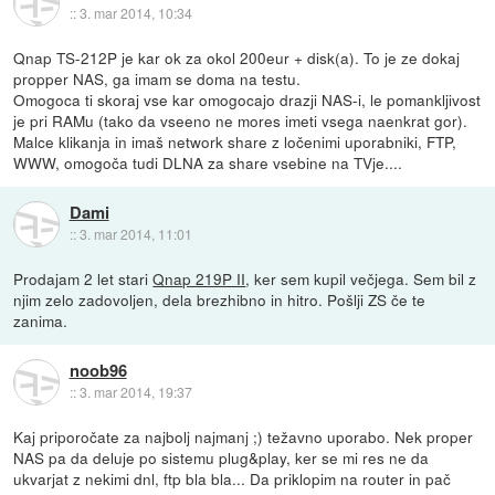
::
3. mar 2014, 10:34
Qnap TS-212P je kar ok za okol 200eur + disk(a). To je ze dokaj
propper NAS, ga imam se doma na testu.
Omogoca ti skoraj vse kar omogocajo drazji NAS-i, le pomankljivost
je pri RAMu (tako da vseeno ne mores imeti vsega naenkrat gor).
Malce klikanja in imaš network share z ločenimi uporabniki, FTP,
WWW, omogoča tudi DLNA za share vsebine na TVje....
Dami
::
3. mar 2014, 11:01
Prodajam 2 let stari
Qnap 219P II
, ker sem kupil večjega. Sem bil z
njim zelo zadovoljen, dela brezhibno in hitro. Pošlji ZS če te
zanima.
noob96
::
3. mar 2014, 19:37
Kaj priporočate za najbolj najmanj ;) težavno uporabo. Nek proper
NAS pa da deluje po sistemu plug&play, ker se mi res ne da
ukvarjat z nekimi dnl, ftp bla bla... Da priklopim na router in pač