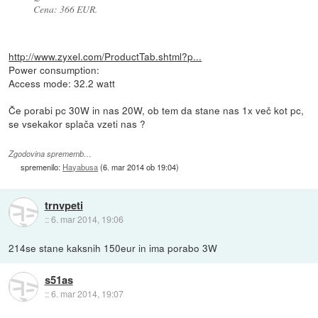
Cena: 366 EUR.
http://www.zyxel.com/ProductTab.shtml?p...
Power consumption:
Access mode: 32.2 watt
Če porabi pc 30W in nas 20W, ob tem da stane nas 1x več kot pc,
se vsekakor splača vzeti nas ?
Zgodovina sprememb…
spremenilo:
Hayabusa
(
6. mar 2014 ob 19:04
)
trnvpeti
::
6. mar 2014, 19:06
214se stane kaksnih 150eur in ima porabo 3W
s51as
::
6. mar 2014, 19:07