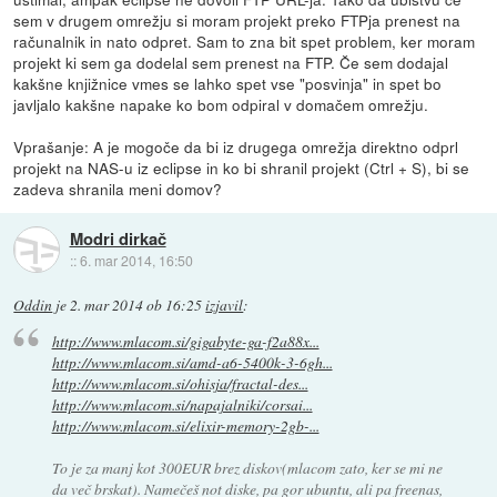
sem v drugem omrežju si moram projekt preko FTPja prenest na
računalnik in nato odpret. Sam to zna bit spet problem, ker moram
projekt ki sem ga dodelal sem prenest na FTP. Če sem dodajal
kakšne knjižnice vmes se lahko spet vse "posvinja" in spet bo
javljalo kakšne napake ko bom odpiral v domačem omrežju.
Vprašanje: A je mogoče da bi iz drugega omrežja direktno odprl
projekt na NAS-u iz eclipse in ko bi shranil projekt (Ctrl + S), bi se
zadeva shranila meni domov?
Modri dirkač
::
6. mar 2014, 16:50
Oddin
je
2. mar 2014 ob 16:25
izjavil
:
http://www.mlacom.si/gigabyte-ga-f2a88x...
http://www.mlacom.si/amd-a6-5400k-3-6gh...
http://www.mlacom.si/ohisja/fractal-des...
http://www.mlacom.si/napajalniki/corsai...
http://www.mlacom.si/elixir-memory-2gb-...
To je za manj kot 300EUR brez diskov(mlacom zato, ker se mi ne
da več brskat). Namečeš not diske, pa gor ubuntu, ali pa freenas,