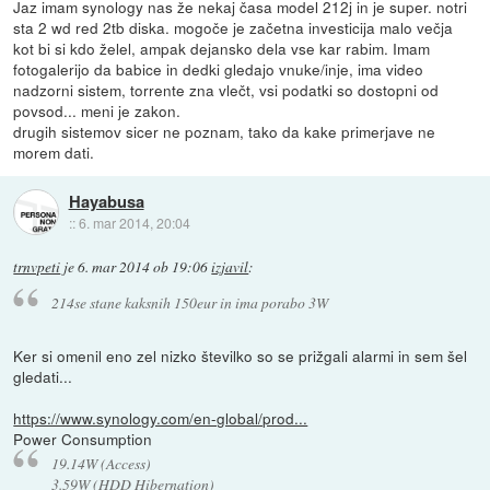
Jaz imam synology nas že nekaj časa model 212j in je super. notri
sta 2 wd red 2tb diska. mogoče je začetna investicija malo večja
kot bi si kdo želel, ampak dejansko dela vse kar rabim. Imam
fotogalerijo da babice in dedki gledajo vnuke/inje, ima video
nadzorni sistem, torrente zna vlečt, vsi podatki so dostopni od
povsod... meni je zakon.
drugih sistemov sicer ne poznam, tako da kake primerjave ne
morem dati.
Hayabusa
::
6. mar 2014, 20:04
trnvpeti
je
6. mar 2014 ob 19:06
izjavil
:
214se stane kaksnih 150eur in ima porabo 3W
Ker si omenil eno zel nizko številko so se prižgali alarmi in sem šel
gledati...
https://www.synology.com/en-global/prod...
Power Consumption
19.14W (Access)
3.59W (HDD Hibernation)