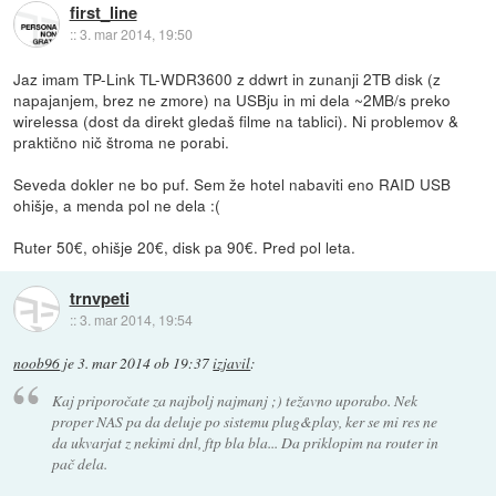
first_line
::
3. mar 2014, 19:50
Jaz imam TP-Link TL-WDR3600 z ddwrt in zunanji 2TB disk (z
napajanjem, brez ne zmore) na USBju in mi dela ~2MB/s preko
wirelessa (dost da direkt gledaš filme na tablici). Ni problemov &
praktično nič štroma ne porabi.
Seveda dokler ne bo puf. Sem že hotel nabaviti eno RAID USB
ohišje, a menda pol ne dela :(
Ruter 50€, ohišje 20€, disk pa 90€. Pred pol leta.
trnvpeti
::
3. mar 2014, 19:54
noob96
je
3. mar 2014 ob 19:37
izjavil
:
Kaj priporočate za najbolj najmanj ;) težavno uporabo. Nek
proper NAS pa da deluje po sistemu plug&play, ker se mi res ne
da ukvarjat z nekimi dnl, ftp bla bla... Da priklopim na router in
pač dela.