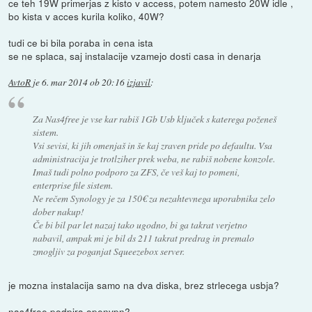
ce teh 19W primerjas z kisto v access, potem namesto 20W idle ,
bo kista v acces kurila koliko, 40W?
tudi ce bi bila poraba in cena ista
se ne splaca, saj instalacije vzamejo dosti casa in denarja
AvtoR
je
6. mar 2014 ob 20:16
izjavil
:
Za Nas4free je vse kar rabiš 1Gb Usb ključek s katerega poženeš
sistem.
Vsi sevisi, ki jih omenjaš in še kaj zraven pride po defaultu. Vsa
administracija je trotlziher prek weba, ne rabiš nobene konzole.
Imaš tudi polno podporo za ZFS, če veš kaj to pomeni,
enterprise file sistem.
Ne rečem Synology je za 150€ za nezahtevnega uporabnika zelo
dober nakup!
Če bi bil par let nazaj tako ugodno, bi ga takrat verjetno
nabavil, ampak mi je bil ds 211 takrat predrag in premalo
zmogljiv za poganjat Squeezebox server.
je mozna instalacija samo na dva diska, brez strlecega usbja?
nas4free podpira openvpn?