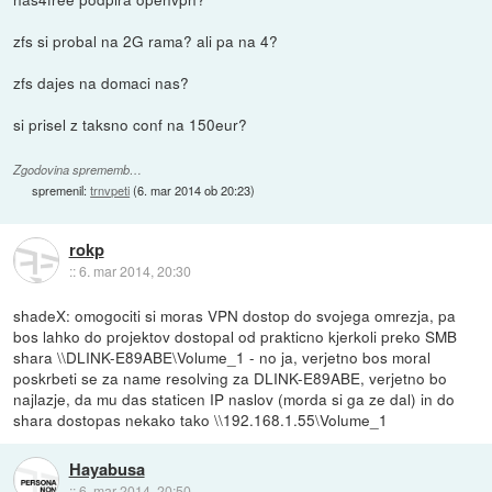
zfs si probal na 2G rama? ali pa na 4?
zfs dajes na domaci nas?
si prisel z taksno conf na 150eur?
Zgodovina sprememb…
spremenil:
trnvpeti
(
6. mar 2014 ob 20:23
)
rokp
::
6. mar 2014, 20:30
shadeX: omogociti si moras VPN dostop do svojega omrezja, pa
bos lahko do projektov dostopal od prakticno kjerkoli preko SMB
shara \\DLINK-E89ABE\Volume_1 - no ja, verjetno bos moral
poskrbeti se za name resolving za DLINK-E89ABE, verjetno bo
najlazje, da mu das staticen IP naslov (morda si ga ze dal) in do
shara dostopas nekako tako \\192.168.1.55\Volume_1
Hayabusa
::
6. mar 2014, 20:50