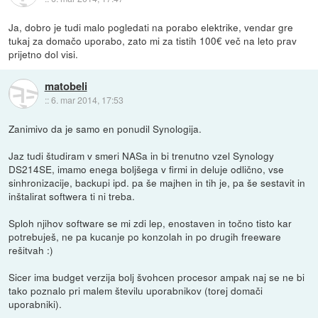
Ja, dobro je tudi malo pogledati na porabo elektrike, vendar gre
tukaj za domačo uporabo, zato mi za tistih 100€ več na leto prav
prijetno dol visi.
matobeli
::
6. mar 2014, 17:53
Zanimivo da je samo en ponudil Synologija.
Jaz tudi študiram v smeri NASa in bi trenutno vzel Synology
DS214SE, imamo enega boljšega v firmi in deluje odlično, vse
sinhronizacije, backupi ipd. pa še majhen in tih je, pa še sestavit in
inštalirat softwera ti ni treba.
Sploh njihov software se mi zdi lep, enostaven in točno tisto kar
potrebuješ, ne pa kucanje po konzolah in po drugih freeware
rešitvah :)
Sicer ima budget verzija bolj švohcen procesor ampak naj se ne bi
tako poznalo pri malem številu uporabnikov (torej domači
uporabniki).