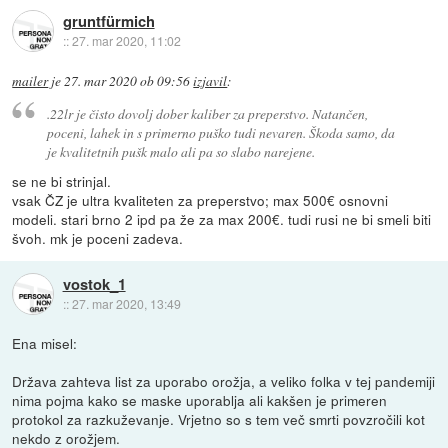
gruntfürmich
::
27. mar 2020, 11:02
mailer
je
27. mar 2020 ob 09:56
izjavil
:
.22lr je čisto dovolj dober kaliber za preperstvo. Natančen,
poceni, lahek in s primerno puško tudi nevaren. Škoda samo, da
je kvalitetnih pušk malo ali pa so slabo narejene.
se ne bi strinjal.
vsak ČZ je ultra kvaliteten za preperstvo; max 500€ osnovni
modeli. stari brno 2 ipd pa že za max 200€. tudi rusi ne bi smeli biti
švoh. mk je poceni zadeva.
vostok_1
::
27. mar 2020, 13:49
Ena misel:
Država zahteva list za uporabo orožja, a veliko folka v tej pandemiji
nima pojma kako se maske uporablja ali kakšen je primeren
protokol za razkuževanje. Vrjetno so s tem več smrti povzročili kot
nekdo z orožjem.