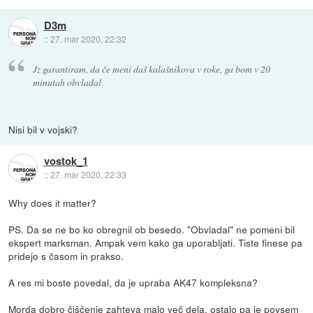
D3m
::
27. mar 2020, 22:32
Jz garantiram, da če meni daš kalašnikova v roke, ga bom v 20
minutah obvladal
Nisi bil v vojski?
vostok_1
::
27. mar 2020, 22:33
Why does it matter?
PS. Da se ne bo ko obregnil ob besedo. "Obvladal" ne pomeni bil
ekspert marksman. Ampak vem kako ga uporabljati. Tiste finese pa
pridejo s časom in prakso.
A res mi boste povedal, da je upraba AK47 kompleksna?
Morda dobro čiščenje zahteva malo več dela, ostalo pa je povsem