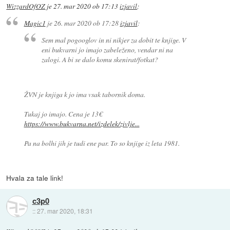
WizzardOfOZ
je
27. mar 2020 ob 17:13
izjavil
:
Magic1
je
26. mar 2020 ob 17:28
izjavil
:
Sem mal pogooglov in ni nikjer za dobit te knjige. V
eni bukvarni jo imajo zabeleženo, vendar ni na
zalogi. A bi se dalo komu skenirat/fotkat?
ŽVN je knjiga k jo ima vsak tabornik doma.
Tukaj jo imajo. Cena je 13€
https://www.bukvarna.net/izdelek/zivlje...
Pa na bolhi jih je tudi ene par. To so knjige iz leta 1981.
Hvala za tale link!
c3p0
::
27. mar 2020, 18:31