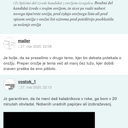
(2) Splošni del izvede kandidat z orožjem izvajalca.
Posebni del
kandidat izvede s svojim orožjem, in sicer po vsaki nabavi
novega tipa/vrste orožja, pred izdajo orožnega lista ali pred
vpisom orožja v orožni list oziroma pred potrditvijo pooblastila
za nošenje orožja
mailer
::
27. mar 2020, 22:08
Je bolje, da se preselimo v drugo temo, kjer bo debata potekala o
orožju. Preper orožje je tema več ali manj čez lužo, kjer dobiš
zraven praška še eno pištolo.
vostok_1
::
27. mar 2020, 22:13
Jz garantiram, da če meni daš kalašnikova v roke, ga bom v 20
minutah obvladal. Nobenih uradnih papirjev ali izobraževanj.