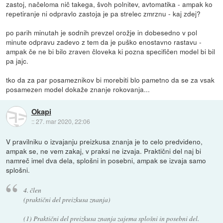
zastoj, načeloma nič takega, švoh polnitev, avtomatika - ampak ko
repetiranje ni odpravlo zastoja je pa strelec zmrznu - kaj zdej?
po parih minutah je sodnih prevzel orožje in dobesedno v pol
minute odpravu zadevo z tem da je puško enostavno rastavu -
ampak če ne bi bilo zraven človeka ki pozna specifičen model bi bil
pa jajc.
tko da za par posameznikov bi morebiti blo pametno da se za vsak
posamezen model dokaže znanje rokovanja...
Okapi
::
27. mar 2020, 22:06
V pravilniku o izvajanju preizkusa znanja je to celo predvideno,
ampak se, ne vem zakaj, v praksi ne izvaja. Praktični del naj bi
namreč imel dva dela, splošni in posebni, ampak se izvaja samo
splošni.
4. člen
(praktični del preizkusa znanja)
(1) Praktični del preizkusa znanja zajema splošni in posebni del.