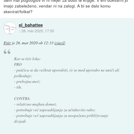
imajo zabeleženo, vendar ni na zalogi. A bi se dalo komu
skenirat/fotkat?
el_bahattee
::
26. mar 2020, 17:30
Fritz
je
26. mar 2020 ob 12:33
izjavil
:
Kar se tiče loka:
PRO
- puščica se da večkrat uporabiti, če se med uporabo ne uniči ali
poškoduje;
- prebojna moč;
- tih.
CONTRA
- relativno majhen domet;
- potrebuje več usposabljanja za učinkovito rabo;
- potrebuje več usposabljanja za neopaženo približevanje
divjadi.