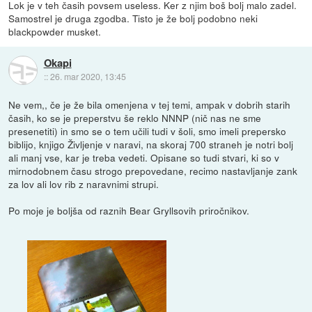
Lok je v teh časih povsem useless. Ker z njim boš bolj malo zadel.
Samostrel je druga zgodba. Tisto je že bolj podobno neki
blackpowder musket.
Okapi
::
26. mar 2020, 13:45
Ne vem,, če je že bila omenjena v tej temi, ampak v dobrih starih
časih, ko se je preperstvu še reklo NNNP (nič nas ne sme
presenetiti) in smo se o tem učili tudi v šoli, smo imeli prepersko
biblijo, knjigo Življenje v naravi, na skoraj 700 straneh je notri bolj
ali manj vse, kar je treba vedeti. Opisane so tudi stvari, ki so v
mirnodobnem času strogo prepovedane, recimo nastavljanje zank
za lov ali lov rib z naravnimi strupi.
Po moje je boljša od raznih Bear Gryllsovih priročnikov.