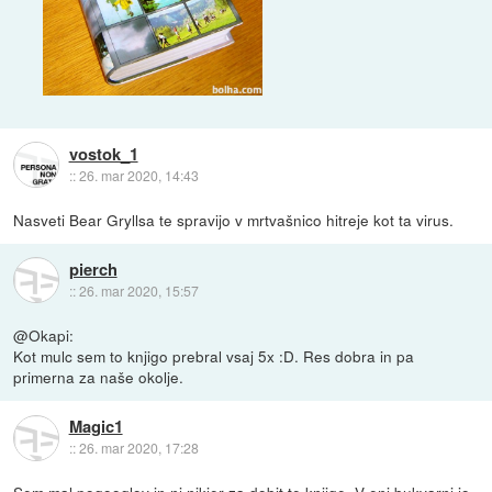
vostok_1
::
26. mar 2020, 14:43
Nasveti Bear Gryllsa te spravijo v mrtvašnico hitreje kot ta virus.
pierch
::
26. mar 2020, 15:57
@Okapi:
Kot mulc sem to knjigo prebral vsaj 5x :D. Res dobra in pa
primerna za naše okolje.
Magic1
::
26. mar 2020, 17:28
Sem mal pogooglov in ni nikjer za dobit te knjige. V eni bukvarni jo