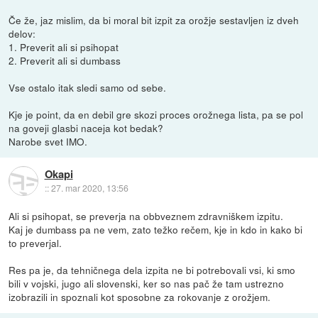
Če že, jaz mislim, da bi moral bit izpit za orožje sestavljen iz dveh
delov:
1. Preverit ali si psihopat
2. Preverit ali si dumbass
Vse ostalo itak sledi samo od sebe.
Kje je point, da en debil gre skozi proces orožnega lista, pa se pol
na goveji glasbi naceja kot bedak?
Narobe svet IMO.
Okapi
::
27. mar 2020, 13:56
Ali si psihopat, se preverja na obbveznem zdravniškem izpitu.
Kaj je dumbass pa ne vem, zato težko rečem, kje in kdo in kako bi
to preverjal.
Res pa je, da tehničnega dela izpita ne bi potrebovali vsi, ki smo
bili v vojski, jugo ali slovenski, ker so nas pač že tam ustrezno
izobrazili in spoznali kot sposobne za rokovanje z orožjem.