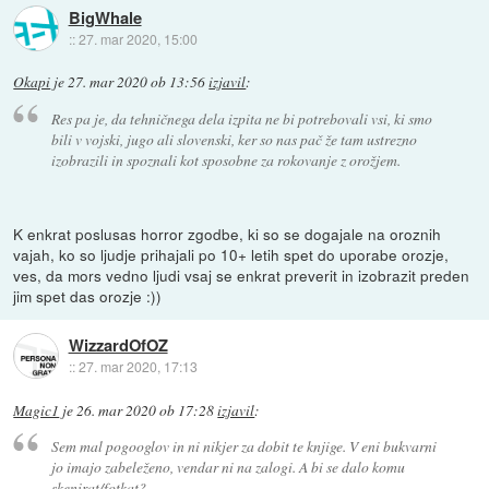
BigWhale
::
27. mar 2020, 15:00
Okapi
je
27. mar 2020 ob 13:56
izjavil
:
Res pa je, da tehničnega dela izpita ne bi potrebovali vsi, ki smo
bili v vojski, jugo ali slovenski, ker so nas pač že tam ustrezno
izobrazili in spoznali kot sposobne za rokovanje z orožjem.
K enkrat poslusas horror zgodbe, ki so se dogajale na oroznih
vajah, ko so ljudje prihajali po 10+ letih spet do uporabe orozje,
ves, da mors vedno ljudi vsaj se enkrat preverit in izobrazit preden
jim spet das orozje :))
WizzardOfOZ
::
27. mar 2020, 17:13
Magic1
je
26. mar 2020 ob 17:28
izjavil
:
Sem mal pogooglov in ni nikjer za dobit te knjige. V eni bukvarni
jo imajo zabeleženo, vendar ni na zalogi. A bi se dalo komu
skenirat/fotkat?