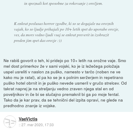
in spoznali kot sposobne za rokovanje z orožjem.
K enkrat poslusas horror zgodbe, ki so se dogajale na oroznih
vajah, ko so ljudje prihajali po 10+ letih spet do uporabe orozje,
ves, da mors vedno ljudi vsaj se enkrat preverit in izobrazit
preden jim spet das orozje :))
Ne rabiš govorit o teh, ki pridejo po 10+ letih na orožne vaje. Smo
mel dost primerkov že v sami vojski, ko je iz ležečega položaja
uspel usreliti v naslon za puško, namesto v tarčo (noben ne ve
kako mu je ratal), al pa ko se je s polnim seržerjem in repetirano
puško hotel obrnit in je puško nevede usmeril v gručo strelcev. Od
takrat naprej je na streljanju vedno zraven njega stal en od
poveljnikov in če bi se slučajno premaknil bi ga po moje fental.
Tako da je kar prav, da se tehnični del izpita opravi, ne glede na
predhodno znanje iz vojske.
VaeVictis
::
27. mar 2020, 17:33