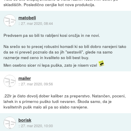
skladiščih. Posledično cenjše kot nova produkcija.
matobeli
::
27. mar 2020, 08:44
Predvsem pa so bili to rabljeni kosi orožja in ne novi.
Na srečo so to precej robustni komadi ki so bili dobro narejeni tako
da se ni preveč poznalo da so jih "sestavili", glede na samo
razmerje med ceno in kvaliteto so bili best buy.
Men osebno sicer ni lepa puška, zato je nisem vzel
mailer
::
27. mar 2020, 09:56
.22lr je čisto dovolj dober kaliber za preperstvo. Natančen, poceni,
lahek in s primerno puško tudi nevaren. Škoda samo, da je
kvalitetnih pušk malo ali pa so slabo narejene.
borisk
::
27. mar 2020, 10:00