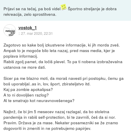
Prijavi se na tečaj, pa boš videl
Športno streljanje je dobra
rekreacija, zelo sprostitvena.
vostok_1
::
27. mar 2020, 22:31
Zagotovo so kake bolj izkustvene informacije, ki jih morda zveš.
Ampak to je mogoče bilo leta nazaj, pred mass media, kjer je
poplava informacij.
Rabiš zgolj pamet, da ločiš plevel. To pa ti nobena izobraževalna
ustanova ne more dati.
Sicer pa me blazno moti, da moraš navesti pri postopku, čemu ga
boš uporabljal..as in, lov, šport, zbirateljstvo itd.
Kaj pa zombie apokalipsa?
A to ni dovoljšen razlog?
Al te smatrajo kot neuravnovešenega?
Najbrž, če bi jim 5 mesecev nazaj razlagal, da bo stoletna
pandemija in rabiš self-protection, bi te zavrnili, češ da si nor.
Pravim. Država je za mase. Nekater posamezniki se že znamo
dogovoriti in zmeniti in ne potrebujemo papirjev.