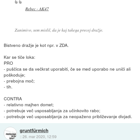
Rebec - AK47
Zanimivo, sem mislil, da je kaj takega precej dražje.
Bistveno dražje je kot npr. v ZDA.
Kar se tiče loka:
PRO
- puščica se da večkrat uporabiti, če se med uporabo ne uniči ali
poškoduje;
- prebojna moč;
- tih.
CONTRA
- relativno majhen domet;
- potrebuje več usposabljanja za učinkovito rabo;
- potrebuje več usposabljanja za neopaženo približevanje divjadi.
gruntfürmich
::
26. mar 2020, 12:59