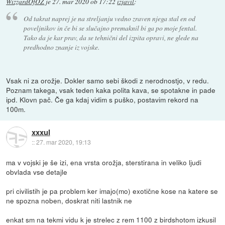
WizzardOfOZ
je
27. mar 2020 ob 17:22
izjavil
:
Od takrat naprej je na streljanju vedno zraven njega stal en od
poveljnikov in če bi se slučajno premaknil bi ga po moje fental.
Tako da je kar prav, da se tehnični del izpita opravi, ne glede na
predhodno znanje iz vojske.
Vsak ni za orožje. Dokler samo sebi škodi z nerodnostjo, v redu.
Poznam takega, vsak teden kaka polita kava, se spotakne in pade
ipd. Klovn pač. Če ga kdaj vidim s puško, postavim rekord na
100m.
xxxul
::
27. mar 2020, 19:13
ma v vojski je še izi, ena vrsta orožja, sterstirana in veliko ljudi
obvlada vse detajle
pri civilistih je pa problem ker imajo(mo) exotične kose na katere se
ne spozna noben, doskrat niti lastnik ne
enkat sm na tekmi vidu k je strelec z rem 1100 z birdshotom izkusil