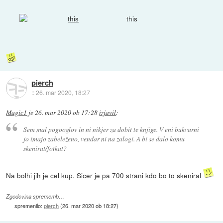
this
pierch
::
26. mar 2020, 18:27
Magic1
je
26. mar 2020 ob 17:28
izjavil
:
Sem mal pogooglov in ni nikjer za dobit te knjige. V eni bukvarni
jo imajo zabeleženo, vendar ni na zalogi. A bi se dalo komu
skenirat/fotkat?
Na bolhi jih je cel kup. Sicer je pa 700 strani kdo bo to skeniral
Zgodovina sprememb…
spremenilo:
pierch
(
26. mar 2020 ob 18:27
)