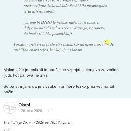
predstavljajte, kako lahko/težko bi bilo premikajočo
žival ustreliti/ubiti.
...
...hrano bi IMHO še nekako našel oz. si lahko za
dalj časa narediš zalogo (če ne drugega, v primeru,
da imaš vrt lahko posadiš kaj)
Poskusi najeti vrt in preživeti s tistim, kar na njem zraste
Je
približno enako težko, kot kaj ujeti z lokom.
Malce lažje je testirati in naučiti se vzgajati zelenjavo za večino
ljudi, kot pa lova na živali.
Se pa strinjam, da je v vsakem primere težko preživeti na tak
način!
Okapi
::
26. mar 2020, 11:11
VaeVictis
je
26. mar 2020 ob 10:58
izjavil
: