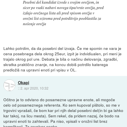
Posebni del kandidat izvede s svojim orožjem, in
sicer po vsaki nabavi novega tipa/vrste orožja, pred
izdajo orožnega lista ali pred vpisom orožja v
orožni list oziroma pred potrditvijo pooblastila za
nošenje orožja
Lahko potrdim, da da posebni del izvaja. Če me spomin ne vara je
cena posebnega dela okrog 25eur, izpit je indvidiualen, pri meni je
trajalo okrog pol ure. Debata je bila o načinu delovanja, zgradbi,
skratka praktično znanje, na koncu dobiš potrdilo katerega
predložiš na upravni enoti pri vpisu v OL.
Okapi
::
2. apr 2020, 10:32
Očitno je to odvisno do posamezne upravne enote, ali mogoče
celo od posameznega referenta. Ko sem kupoval pištolo, so me v
trgovini vprašali, če bom kar pri njih delal posebni del(in bi ga lahko
kar takoj, na licu mesta). Sem rekel, da pridem nazaj, če bodo na
upravni enoti to zahtevali. Pa niso, vpisali v orožni list brez
komplikacij. Za revolver enako.