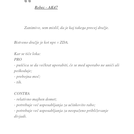
Rebec - AK47
Zanimivo, sem mislil, da je kaj takega precej dražje.
Bistveno dražje je kot npr. v ZDA.
Kar se tiče loka:
PRO
- puščica se da večkrat uporabiti, če se med uporabo ne uniči ali
poškoduje;
- prebojna moč;
- tih.
CONTRA
- relativno majhen domet;
- potrebuje več usposabljanja za učinkovito rabo;
- potrebuje več usposabljanja za neopaženo približevanje
divjadi.