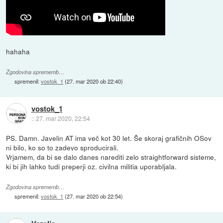
hahaha
Zgodovina sprememb…
spremenil:
vostok_1
(
27. mar 2020 ob 22:40
)
vostok_1
::
27. mar 2020, 22:54
PS. Damn. Javelin AT ima več kot 30 let. Še skoraj grafičnih OSov
ni bilo, ko so to zadevo sproducirali.
Vrjamem, da bi se dalo danes narediti zelo straightforward sisteme,
ki bi jih lahko tudi preperji oz. civilna militia uporabljala.
Zgodovina sprememb…
spremenil:
vostok_1
(
27. mar 2020 ob 22:54
)