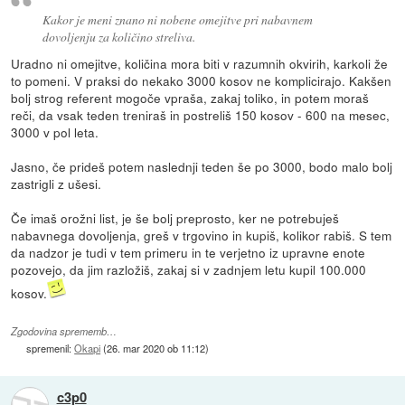
Kakor je meni znano ni nobene omejitve pri nabavnem
dovoljenju za količino streliva.
Uradno ni omejitve, količina mora biti v razumnih okvirih, karkoli že
to pomeni. V praksi do nekako 3000 kosov ne komplicirajo. Kakšen
bolj strog referent mogoče vpraša, zakaj toliko, in potem moraš
reči, da vsak teden treniraš in postreliš 150 kosov - 600 na mesec,
3000 v pol leta.
Jasno, če prideš potem naslednji teden še po 3000, bodo malo bolj
zastrigli z ušesi.
Če imaš orožni list, je še bolj preprosto, ker ne potrebuješ
nabavnega dovoljenja, greš v trgovino in kupiš, kolikor rabiš. S tem
da nadzor je tudi v tem primeru in te verjetno iz upravne enote
pozovejo, da jim razložiš, zakaj si v zadnjem letu kupil 100.000
kosov.
Zgodovina sprememb…
spremenil:
Okapi
(
26. mar 2020 ob 11:12
)
c3p0