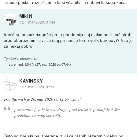
zračno puško, razmišljam o kaki včlanitvi in nabavi kakega kosa.
Miki N
::
27. mar 2020, 07:44
Ironično, ampak mogoče pa ta pandemija saj malce omili naš strah
pred oboroženimi civilisti (saj pri nas je to en velik bav-bav)? Vse je
za nekaj dobro.
Zgodovina sprememb…
spremenil:
Miki N
(
27. mar 2020 ob 07:44
)
KAVINSKY
::
27. mar 2020, 07:58
gruntfürmich
je
26. mar 2020 ob 12:59
izjavil
:
pravzaprav je tole še zelo drago. pred leti so se prodajale češke
predelane za manj kot 300€.
Tisto so bile skupaj zmetane iz viška raznih rezervnih delov po