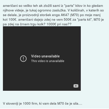
američani so veliko teh ak zložili sami iz "parts" kitov in ko gledam
njihove videje, je tukaj ogromno zaslužka. V količinah, v katerih so
se delale, je proizvodnji storšek enga AK47 (M70) po moje manj
kot 100€. američani dajejo zdej ne vem 500€ za "parts kit", M70 je
pa zdej na črnem trgu kolk? 1000€ pri nas??
V sloveniji je 1000 firm, ki vam dela M70 če je sila....