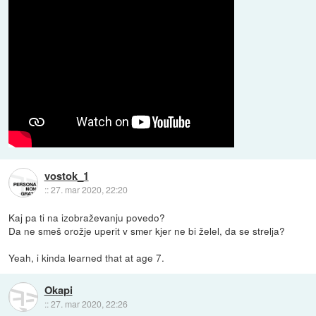
vostok_1
::
27. mar 2020, 22:20
Kaj pa ti na izobraževanju povedo?
Da ne smeš orožje uperit v smer kjer ne bi želel, da se strelja?
Yeah, i kinda learned that at age 7.
Okapi
::
27. mar 2020, 22:26