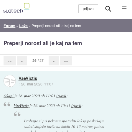
☰
Forum
»
Loža
»
Preperji norost ali je kaj na tem
Preperji norost ali je kaj na tem
26
/ 27
««
«
»
»»
VaeVictis
::
26. mar 2020, 11:07
Okapi
je
26. mar 2020 ob 11:01
izjavil
:
VaeVictis
je
26. mar 2020 ob 10:41
izjavil
:
Probajte si pri nekomu sposoditi lok in poskušajte
zadeti stoječo tarčo na kakih 10-15 metrov, potem
pa glede na svoje ostrostrelne rezultate si