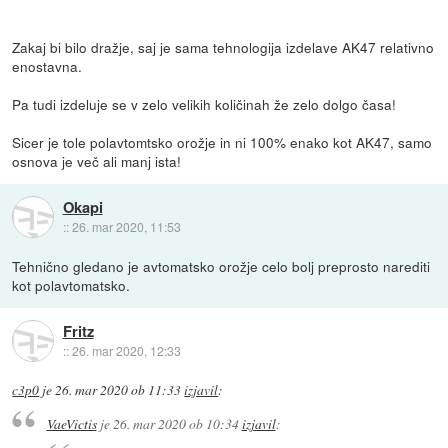
Zakaj bi bilo dražje, saj je sama tehnologija izdelave AK47 relativno
enostavna.
Pa tudi izdeluje se v zelo velikih količinah že zelo dolgo časa!
Sicer je tole polavtomtsko orožje in ni 100% enako kot AK47, samo
osnova je več ali manj ista!
Okapi
::
26. mar 2020, 11:53
Tehnično gledano je avtomatsko orožje celo bolj preprosto narediti
kot polavtomatsko.
Fritz
::
26. mar 2020, 12:33
c3p0
je
26. mar 2020 ob 11:33
izjavil
:
VaeVictis
je
26. mar 2020 ob 10:34
izjavil
: