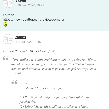
Vazelin
::
30. mar 2020, 19:21
Lejte to:
https://thewirecutter.com/reviews/emerg...
romex
::
2. apr 2020, 10:07
Okapi
je
27. mar 2020 ob 22:06
izjavil
:
V pravilniku o izvajanju preizkusa znanja je to celo predvideno,
ampak se, ne vem zakaj, v praksi ne izvaja. Praktični del naj bi
namreč imel dva dela, splošni in posebni, ampak se izvaja samo
splošni.
4. člen
(praktični del preizkusa znanja)
(1) Praktični del preizkusa znanja zajema splošni in
posebni del.
(2) Splošni del izvede kandidat z orožjem izvajalca.