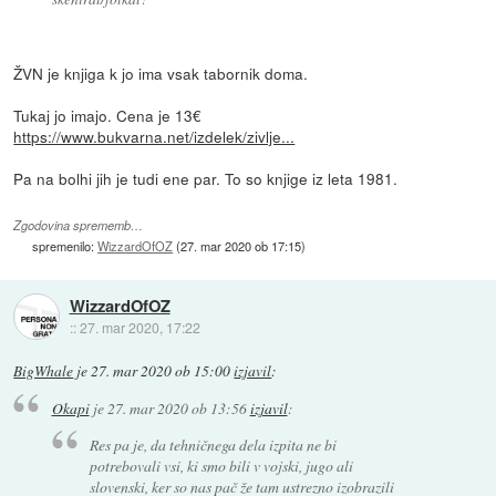
ŽVN je knjiga k jo ima vsak tabornik doma.
Tukaj jo imajo. Cena je 13€
https://www.bukvarna.net/izdelek/zivlje...
Pa na bolhi jih je tudi ene par. To so knjige iz leta 1981.
Zgodovina sprememb…
spremenilo:
WizzardOfOZ
(
27. mar 2020 ob 17:15
)
WizzardOfOZ
::
27. mar 2020, 17:22
BigWhale
je
27. mar 2020 ob 15:00
izjavil
:
Okapi
je
27. mar 2020 ob 13:56
izjavil
:
Res pa je, da tehničnega dela izpita ne bi
potrebovali vsi, ki smo bili v vojski, jugo ali
slovenski, ker so nas pač že tam ustrezno izobrazili