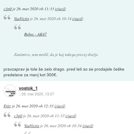
c3p0
je
26. mar 2020 ob 11:33
izjavil
:
VaeVictis
je
26. mar 2020 ob 10:34
izjavil
:
Rebec - AK47
Zanimivo, sem mislil, da je kaj takega precej dražje.
pravzaprav je tole še zelo drago. pred leti so se prodajale češke
predelane za manj kot 300€.
vostok_1
::
26. mar 2020, 13:27
Fritz
je
26. mar 2020 ob 12:33
izjavil
:
c3p0
je
26. mar 2020 ob 11:33
izjavil
:
VaeVictis
je
26. mar 2020 ob 10:34
izjavil
: