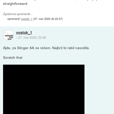
straightforward.
Zgodovina sprememb…
spremenil:
vostok_1
(
27. mar 2020 ob 22:37
)
vostok_1
::
27. mar 2020, 22:38
Ajde, za Stinger AA ne rečem. Najbrž bi rabil navodila.
Scratch that