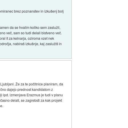
lomiranec brez poznanstev in izkušenj bolj
 namen da se hvalim koliko sem zaslužil,
eno več, sam so tudi delali bistveno več.
oral it za kelnarja, oziroma vzet nek
odročja, nabiraš izkušnje, kaj zaslužiš in
Ljubljani. Že za te počitnice planiram, da
ogično dajejo prednost kandidatom z
iji ipd. izmenjava Erazmus je tudi v planu
občasno delati, se zagrebsti za kak projekt
se.