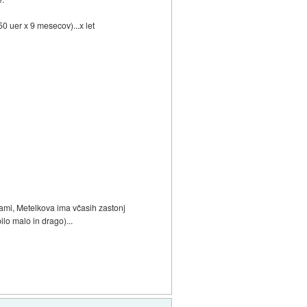
0 uer x 9 mesecov)...x let
ami, Metelkova ima včasih zastonj
bilo malo in drago)...