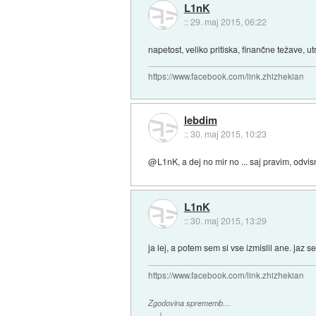
L1nK
::
29. maj 2015, 06:22
napetost, veliko pritiska, finančne težave, ut
https://www.facebook.com/link.zhizhekian
lebdim
::
30. maj 2015, 10:23
@L1nK, a dej no mir no ... saj pravim, odvisn
L1nK
::
30. maj 2015, 13:29
ja lej, a potem sem si vse izmislil ane. ja
https://www.facebook.com/link.zhizhekian
Zgodovina sprememb…