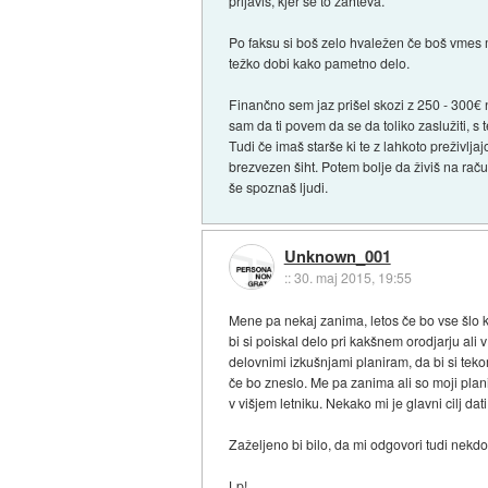
prijaviš, kjer se to zahteva.
Po faksu si boš zelo hvaležen če boš vmes ma
težko dobi kako pametno delo.
Finančno sem jaz prišel skozi z 250 - 300€ n
sam da ti povem da se da toliko zaslužiti, s
Tudi če imaš starše ki te z lahkoto preživlja
brezvezen šiht. Potem bolje da živiš na račun
še spoznaš ljudi.
Unknown_001
::
30. maj 2015, 19:55
Mene pa nekaj zanima, letos če bo vse šlo ko
bi si poiskal delo pri kakšnem orodjarju ali
delovnimi izkušnjami planiram, da bi si teko
če bo zneslo. Me pa zanima ali so moji plani u
v višjem letniku. Nekako mi je glavni cilj da
Zaželjeno bi bilo, da mi odgovori tudi nekdo
Lp!