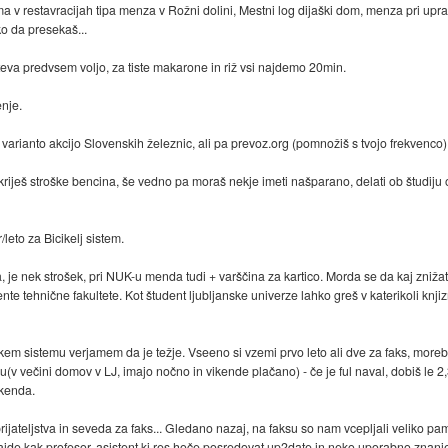
a v restavracijah tipa menza v Rožni dolini, Mestni log dijaški dom, menza pri upra
ko da presekaš...
eva predvsem voljo, za tiste makarone in riž vsi najdemo 20min.
enje.
varianto akcijo Slovenskih železnic, ali pa prevoz.org (pomnožiš s tvojo frekvenco)
kriješ stroške bencina, še vedno pa moraš nekje imeti našparano, delati ob študiju oz
leto za Bicikelj sistem.
 je nek strošek, pri NUK-u menda tudi + varščina za kartico. Morda se da kaj znižat p
te tehnične fakultete. Kot študent ljubljanske univerze lahko greš v katerikoli knji
kem sistemu verjamem da je težje. Vseeno si vzemi prvo leto ali dve za faks, morebi
v večini domov v LJ, imajo nočno in vikende plačano) - če je ful naval, dobiš le 2
ikenda.
prijateljstva in seveda za faks... Gledano nazaj, na faksu so nam vcepljali veliko pame
 najde kak profesor, asistent ki res hoče posredovat up2date in neko uporabno znanj