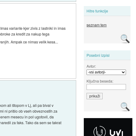
Hitre funkcije
seznam tem
s variante kjer zivis z lastniki in imas
 obroke za kredit za nakup tega
vanjih. Ampak ce nimas velik kesa...
Posebni izpisi
Avtor:
Ključna beseda:
om ali štopom v Lj, ali pa bival v
 mi ni prišlo ob vseh obveznostih za
o enem mesecu in pol ugotovil, da
naredil za faks. Tako da sem se takrat