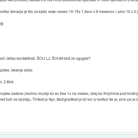
 koliko denarja je šlo za kafe( vsak mesec 10-15x 1,5eur x 9 mesecov + pivo 10 x 2,5
re
oč, lahko kontaktiraš. ŠOU LJ, ŠOUM boš že zguglal?
apiske, iskanje sobe.
, 2.štuk.
onjske zadeve (recimo muzeji ko so free 1x na mesec, zdaj bo Knjižnica pod krošnj
t tudi na obzidju, Trnfest je fajn, Bežigradfest je bil kul (v kolikor še je, pivo pa je 