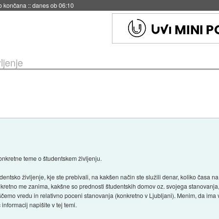
s ob 06:09
ljenje
onkretne teme o študentskem življenju.
ntsko življenje, kje ste prebivali, na kakšen način ste služili denar, koliko časa na
kretno me zanima, kakšne so prednosti študentskih domov oz. svojega stanovanja, te
ščemo vredu in relativno poceni stanovanja (konkretno v Ljubljani). Menim, da ima
nformacij napišite v tej temi.