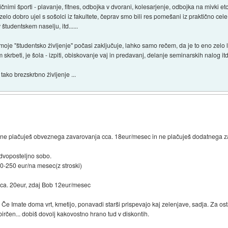
čnimi športi - plavanje, fitnes, odbojka v dvorani, kolesarjenje, odbojka na mivki etc
elo dobro ujel s sošolci iz fakultete, čeprav smo bili res pomešani iz praktično cele 
 študentskem naselju, itd......
moje "študentsko življenje" počasi zaključuje, lahko samo rečem, da je to eno zelo 
krbeti, je šola - izpiti, obiskovanje vaj in predavanj, delanje seminarskih nalog itd.
tako brezskrbno življenje ...
et, ne plačuješ obveznega zavarovanja cca. 18eur/mesec in ne plačuješ dodatnega 
dvoposteljno sobo.
80-250 eur/na mesec(z stroski)
 cca. 20eur, zdaj Bob 12eur/mesec
Če Imate doma vrt, kmetijo, ponavadi starši prispevajo kaj zelenjave, sadja. Za os
irčen... dobiš dovolj kakovostno hrano tud v diskontih.