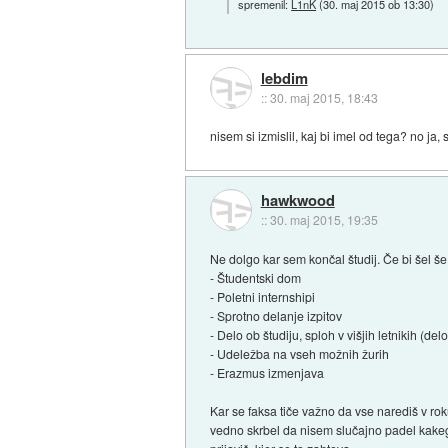
spremenil:
L1nK
(
30. maj 2015 ob 13:30
)
lebdim
::
30. maj 2015, 18:43
nisem si izmislil, kaj bi imel od tega? no ja, 
hawkwood
::
30. maj 2015, 19:35
Ne dolgo kar sem končal študij. Če bi šel še 
- Študentski dom
- Poletni internshipi
- Sprotno delanje izpitov
- Delo ob študiju, sploh v višjih letnikih (delo 
- Udeležba na vseh možnih žurih
- Erazmus izmenjava
Kar se faksa tiče važno da vse narediš v rok
vedno skrbel da nisem slučajno padel kakeg