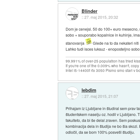
Blinder
::
27. maj 2015, 20:32
Dom je cenejsi. 50 do 100+ euro mesecno, st
sobo + souporabo kopalnice in kuhinje, imas
stanovanja
Glede na to da nekateri niti
Lahko tudi isces luksuz - enoposteljno sobo, 
99.991% of over-25 population has tried kis
If you're one of the 0.009% who hasn't, copy 
Intel i5-14400f rtx 3050 Pismo smo stari v b
lebdim
::
27. maj 2015, 21:07
Prihajam iz Ljubljane in študiral sem prav ta
študentskem naselju oz. hodil v Ljubljano. Tu
fakulteto, da bi še delal zraven. Sem poskus
kombinacija dela in študija ne bo šla skozi.
odločil, da se bom 100% posvetil študiju.