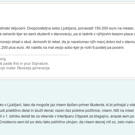
roski vkljuceni. Dvopoosteljna soba Ljubljana, ponavadi 150-200 euro na mesec. Ima
 varianto kjer so sami studenti v stanovanju, pa si lastnik z njihjovim kesom placa
 nocejo slisat o stud. domovih bi rekel, da je nacelomav njih manj dobro kot v stano
200 plus euro. Ali naletis na mal vecjo sobo kjer je notri 6 postelj pa poceni.
sing.
& paste this in your Signature.
ozjo mater. Recesija generacija
ko v Ljubljani, tako da mogoče jaz nisem tipičen primer študenta, ki bi prihajal z vlak
di praktično delal in služil denar, razen čez poletne počitnice, nisem. Niti na misel
il v 1. letniku delati še za vikende v Interšparu Citypark za blagajno, ampak sem p
 Enostavno sem bil po delu tako psihično utrujen, da nisem skoraj nič oz. zelo malo 