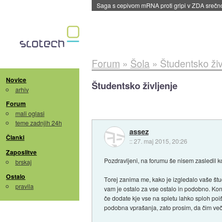
BMW v vozilih začel predvajati reklame
::
dane
Forum
»
Šola
»
Študentsko živ
Novice
Študentsko življenje
arhiv
Forum
mali oglasi
teme zadnjih 24h
assez
Članki
::
27. maj 2015, 20:26
Zaposlitve
Pozdravljeni, na forumu še nisem zasledil k
brskaj
Ostalo
Torej zanima me, kako je izgledalo vaše štude
pravila
vam je ostalo za vse ostalo in podobno. Kon
če dodate kje vse na spletu lahko sploh poi
podobna vprašanja, zato prosim, da čim več i