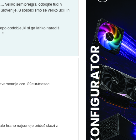
.... Veliko sem preigral odbojke tudi v
Slovenije. S sošolci smo se veliko učili in
lepo obdobje, ki si ga lahko narediš
.".
zavarovanja cca. 22eur/mesec.
talo hrano najceneje prideš skozi z