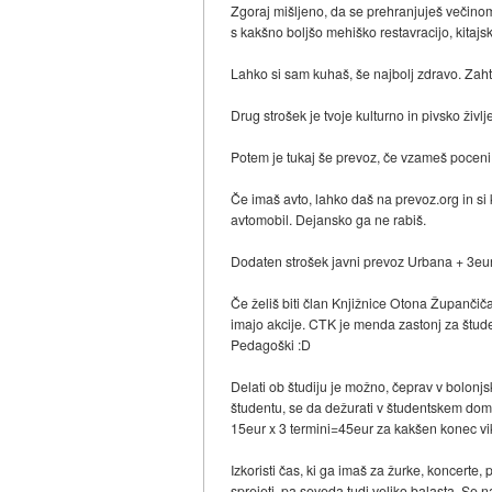
Zgoraj mišljeno, da se prehranjuješ večinom
s kakšno boljšo mehiško restavracijo, kitajs
Lahko si sam kuhaš, še najbolj zdravo. Zaht
Drug strošek je tvoje kulturno in pivsko življ
Potem je tukaj še prevoz, če vzameš poceni 
Če imaš avto, lahko daš na prevoz.org in si 
avtomobil. Dejansko ga ne rabiš.
Dodaten strošek javni prevoz Urbana + 3eur/
Če želiš biti član Knjižnice Otona Župančiča,
imajo akcije. CTK je menda zastonj za študen
Pedagoški :D
Delati ob študiju je možno, čeprav v bolonjs
študentu, se da dežurati v študentskem domu(
15eur x 3 termini=45eur za kakšen konec v
Izkoristi čas, ki ga imaš za žurke, koncerte, 
sprejeti, pa seveda tudi veliko balasta. Se