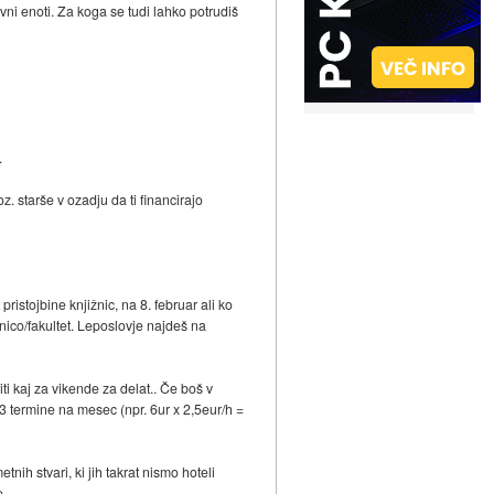
vni enoti. Za koga se tudi lahko potrudiš
.
. starše v ozadju da ti financirajo
ristojbine knjižnic, na 8. februar ali ko
znico/fakultet. Leposlovje najdeš na
ti kaj za vikende za delat.. Če boš v
,3 termine na mesec (npr. 6ur x 2,5eur/h =
tnih stvari, ki jih takrat nismo hoteli
e.