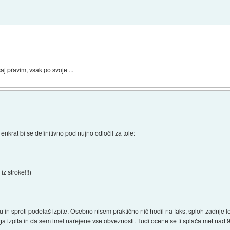
saj pravim, vsak po svoje ...
enkrat bi se definitivno pod nujno odločil za tole:
iz stroke!!!)
u in sproti podelaš izpite. Osebno nisem praktično nič hodil na faks, sploh zadnje 
a izpita in da sem imel narejene vse obveznosti. Tudi ocene se ti splača met nad 