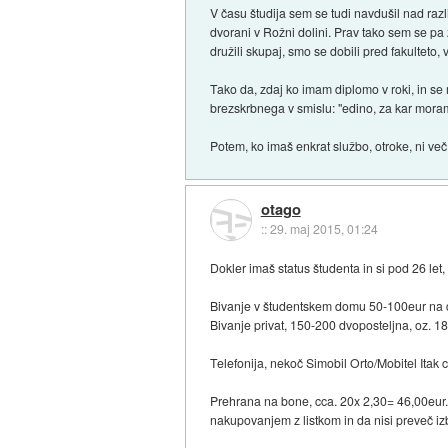
V času študija sem se tudi navdušil nad razli
dvorani v Rožni dolini. Prav tako sem se pa z
družili skupaj, smo se dobili pred fakulteto, v
Tako da, zdaj ko imam diplomo v roki, in se 
brezskrbnega v smislu: "edino, za kar moram s
Potem, ko imaš enkrat službo, otroke, ni več 
otago
::
29. maj 2015, 01:24
Dokler imaš status študenta in si pod 26 l
Bivanje v študentskem domu 50-100eur na 
Bivanje privat, 150-200 dvoposteljna, oz. 1
Telefonija, nekoč Simobil Orto/Mobitel Itak
Prehrana na bone, cca. 20x 2,30= 46,00eur. 
nakupovanjem z listkom in da nisi preveč izb