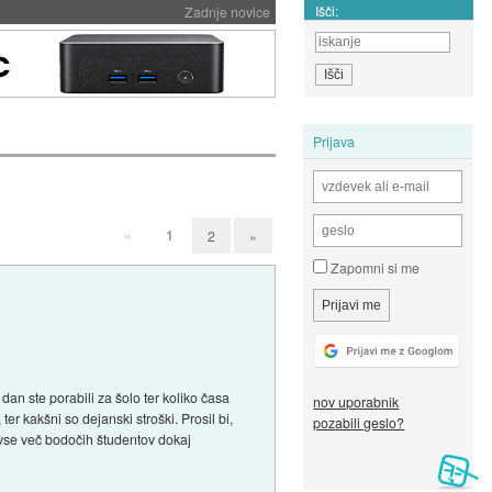
Išči:
Zadnje novice
Prijava
«
1
2
»
Zapomni si me
 dan ste porabili za šolo ter koliko časa
nov uporabnik
r kakšni so dejanski stroški. Prosil bi,
pozabili geslo?
 vse več bodočih študentov dokaj