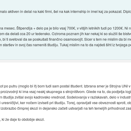
lo aktiven in delal na kaki firmi, šel na kak internship in imel kaj za pokazat. Dip
a mesec. Štipendija + delo pa je bilo vsaj 700€, v višjih letnikih tudi po 1200€. Ni
 tem da delaš cca 20 ur tedensko. Oziroma poznam jih kar nekaj ki so služili še bistv
jo, bi ti svetoval da se poskušaš finančno osamosvojit. Sicer s tem ne mislim da bi m
 staršev in svoj čas nameniš študiju. Tukaj mislim na to da najdeš šiht iz tvojega p
t po putru (moglo bi it) bom tudi sam postal študent. Izbrana smer je Strojna UNI v 
 v proizvodnji ki ima vsaj neakj skupnega s strojništvom. Glede na to, da podjetja l
m študija zvišal svojo kadrovsko vrednost. Sodelovanja v raziskavah, delo v industr
resničljivi, ker nočem izviseti pri študiju. Torej, opravljati vse obveznosti sproti, 
ti izobrazbo čimprej skozi in dejansko začeti ustvarjati na teh temeljih prihodnost za
, ki že daje to obdobje skozi.