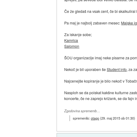
Če že gledaš na vsak cent, če bi skalkuliral
Pa maj je najbolj zabaven mesec:
Majske ig
Za iskanje sobe;
Kamrica
Salomon
ŠOU organizacije imaj neke pisarne za pom
Nekoč je bil uporaben še
Student info
, za z
Najcenejše kopiranje je bilo nekoč v Tobačni
Nasploh se da poiskat kakšne kulturne zast
koncerte, če ne zaprejo križank, se da fajn ime
Zgodovina sprememb…
spremenilo:
otago
(
29. maj 2015 ob 01:30
)