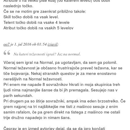
naslednjo točko.
Če se ne motim gre zaenkrat približno takole:
Skill točko dobiš na vsak level.
Telent točko dobiš na vsake 4 levele
Atribut točko dobiš na vsakih 5 levelov
oo7
je
1. jul 2016 ob 01:54
izjavil
:
Na kateri težavnosti igraš? Jaz na normal.
Včeraj sem igral na Normal, pa ugotavljam, da sem ga polomil.
Normal težavnost je občasno frustrirajoče preveč težavna, kar se
tiče bojevanja. Nekaj stranskih questov je za mene enostavno
nerešljivih na Normal težavnosti.
Pri enem me napade 8 sovražnikov hkrati in moja skupinica treh
ljudi nima najmanjše šanse da bi jih premagala. Sesujejo nas v
parih sekundah.
Pri drugem pa so štirje sovražniki, ampak ima eden brzostrelko. Če
grem najprej na tri najšibkejše me tisti z mašinco sesuje z enim
samim rafalom, če pa grem direkt na tistega z mašinco me ostali
trije družno napadejo in nimam šans.
Čeprav je en izmed avtorjev dejal, da se da igro končati