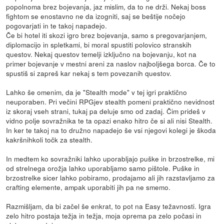
popolnoma brez bojevanja, jaz mislim, da to ne drži. Nekaj boss
fightom se enostavno ne da izogniti, saj se beštije nočejo
pogovarjati in te takoj napadejo.
Če bi hotel iti skozi igro brez bojevanja, samo s pregovarjanjem,
diplomacijo in spletkami, bi moral spustiti polovico stranskih
questov. Nekaj questov temelji izključno na bojevanju, kot na
primer bojevanje v mestni areni za naslov najboljšega borca. Če to
spustiš si zapreš kar nekaj s tem povezanih questov.
Lahko še omenim, da je "Stealth mode" v tej igri praktično
neuporaben. Pri večini RPGjev stealth pomeni praktično nevidnost
iz skoraj vseh strani, tukaj pa deluje smo od zadaj. Čim prideš v
vidno polje sovražnika te ta opazi enako hitro če si ali nisi Stealth.
In ker te takoj na to družno napadejo še vsi njegovi kolegi je škoda
kakršnihkoli točk za stealth.
In medtem ko sovražniki lahko uporabljajo puške in brzostrelke, mi
od strelnega orožja lahko uporabljamo samo pištole. Puške in
brzostrelke sicer lahko pobiramo, prodajamo ali jih razstavljamo za
crafting elemente, ampak uporabiti jih pa ne smemo.
Razmišljam, da bi začel še enkrat, to pot na Easy težavnosti. Igra
zelo hitro postaja težja in težja, moja oprema pa zelo počasi in