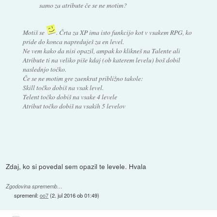
samo za atribute če se ne motim?
Motiš se
. Črta za XP ima isto funkcijo kot v vsakem RPG, ko
pride do konca napreduješ za en level.
Ne vem kako da nisi opazil, ampak ko klikneš na Talente ali
Atribute ti na veliko piše kdaj (ob katerem levelu) boš dobil
naslednjo točko.
Če se ne motim gre zaenkrat približno takole:
Skill točko dobiš na vsak level.
Telent točko dobiš na vsake 4 levele
Atribut točko dobiš na vsakih 5 levelov
Zdaj, ko si povedal sem opazil te levele. Hvala
Zgodovina sprememb…
spremenil:
oo7
(
2. jul 2016 ob 01:49
)