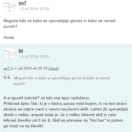
oo7
::
3. jul 2016, 20:58
Mogoče kdo ve kako se uporabljajo gloves in kako se naredi
punch?
Hvala
Izi
::
4. jul 2016, 00:30
oo7
je
3. jul 2016 ob 20:58
izjavil
:
Mogoče kdo ve kako se uporabljajo gloves in kako se naredi
punch?
A si spustil tutorial? Je bilo vse lepo razloženo.
Pritisneš tipko Tab, ki je v bistvu pavza med bojem, in na levi strani
ekrana se odpre meni z vsemi naučenimi skilli. Lahko jih uporabljaš
direkt z miško, ampak bolje je. če z miško izbereš skill in nato
klikneš številko od 0 do 9. Skill se prenese na "Hot bar" in potem
ga imaš na tej številki.