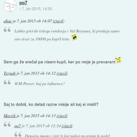
oo7
::
7. jan 2015, 14:35
ahac
je
7. jan 2015 ob 14:07
izjavil
:
Lahko greš do tistega vendorja v Val Royeaux, ki prodaja samo
eno stvar za 10000 pa kupiš tisto.
Sem ga že srečal pa nisem kupil, ker po moje je prevarant
Tezaab
je
7. jan 2015 ob 14:12
izjavil
:
@M-Power: kaj pa influence?
Saj to dobiš, ko delaš razne misije ali kaj si mislil?
Mavrik
je
7. jan 2015 ob 14:13
izjavil
:
oo7
je
7. jan 2015 ob 12:24
izjavil
:
Denarja imam v igri že kar nekaj pa nisem še našel