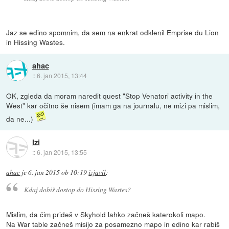
Jaz se edino spomnim, da sem na enkrat odklenil Emprise du Lion
in Hissing Wastes.
ahac
::
6. jan 2015, 13:44
OK, zgleda da moram naredit quest "Stop Venatori activity in the
West" kar očitno še nisem (imam ga na journalu, ne mizi pa mislim,
da ne...)
Izi
::
6. jan 2015, 13:55
ahac
je
6. jan 2015 ob 10:19
izjavil
:
Kdaj dobiš dostop do Hissing Wastes?
Mislim, da čim prideš v Skyhold lahko začneš katerokoli mapo.
Na War table začneš misijo za posamezno mapo in edino kar rabiš