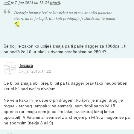
oo7
je
7. jan 2015 ob 12:24
izjavil
:
Denarja imam v igri že kar nekaj pa nisem še našel pametne
stvari, da bi jo kupil. Kar koli prodajajo je slabše kar že imam
Še bolj je zakon ko ubiješ zmaja pa ti pade dagger za 180dps... ti
pa hodiš že 10 ur okoli z dvema scraftanima po 250 :P
Tezaab
::
7. jan 2015, 14:22
Ce bi pa zmaja ubil prej, bi bil pa ta dagger prav tako neuporaben,
ker bi bil nad tvojim nivojem.
Ne vem kako mi je uspelo pri drugem liku (prvi je mage, drugi je
rogue - archer), ampak v Valammarju sem dobil samo lvl 15
opremo (pri magu sem jo pa iirc takoj oz. skoraj takoj lahko
uporabil). V Valammar sem sel z archerjem pri lvl 9, z magom se pa
ne spomnim (nekje 8 ali 9).