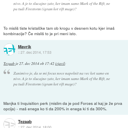
nivo. A je to slucajno zato, ker imam samo Mark of the Rift, ne
pa tudi Firestorm (igram kot rift mage)?
To misliš tiste kristalčke tam ob krogu v desnem kotu kjer imaš
kombinacije? Če misliš to je pri meni isto.
Mavrik
::
27. dec 2014, 17:53
Tezaab
je
27. dec 2014 ob 17:42
izjavil
:
Zanimivo je, da se mi focus noce napolnit na vec kot samo en
nivo. A je to slucajno zato, ker imam samo Mark of the Rift, ne
pa tudi Firestorm (igram kot rift mage)?
Manjka ti Inquisition perk (mislim da je pod Forces al kaj je že prva
opcija) - maš enega ko ti da 200% in enega ki ti da 300%.
Tezaab
::
27. dec 2014, 18:00