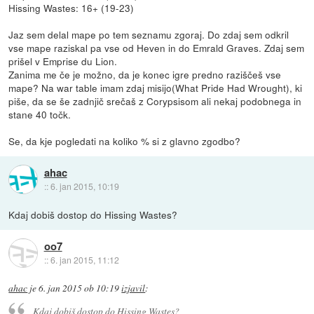
Hissing Wastes: 16+ (19-23)
Jaz sem delal mape po tem seznamu zgoraj. Do zdaj sem odkril
vse mape raziskal pa vse od Heven in do Emrald Graves. Zdaj sem
prišel v Emprise du Lion.
Zanima me če je možno, da je konec igre predno raziščeš vse
mape? Na war table imam zdaj misijo(What Pride Had Wrought), ki
piše, da se še zadnjič srečaš z Corypsisom ali nekaj podobnega in
stane 40 točk.
Se, da kje pogledati na koliko % si z glavno zgodbo?
ahac
::
6. jan 2015, 10:19
Kdaj dobiš dostop do Hissing Wastes?
oo7
::
6. jan 2015, 11:12
ahac
je
6. jan 2015 ob 10:19
izjavil
:
Kdaj dobiš dostop do Hissing Wastes?