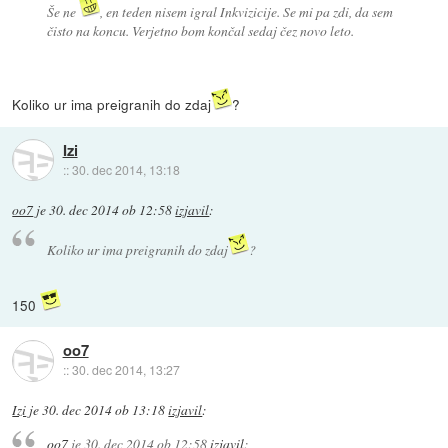
Še ne
, en teden nisem igral Inkvizicije. Se mi pa zdi, da sem
čisto na koncu. Verjetno bom končal sedaj čez novo leto.
Koliko ur ima preigranih do zdaj
?
Izi
::
30. dec 2014, 13:18
oo7
je
30. dec 2014 ob 12:58
izjavil
:
Koliko ur ima preigranih do zdaj
?
150
oo7
::
30. dec 2014, 13:27
Izi
je
30. dec 2014 ob 13:18
izjavil
:
oo7
je
30. dec 2014 ob 12:58
izjavil
: