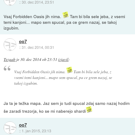
::
30. dec 2014, 23:51
Vsaj Forbidden Oasis jih nima.
Tam bi bila sele jeba, z vsemi
temi kanjoni... mapo sem spucal, pa ce grem nazaj, se takoj
izgubim.
oo7
::
31. dec 2014, 00:31
Tezaab
je
30. dec 2014 ob 23:51
izjavil
:
Vsaj Forbidden Oasis jih nima.
Tam bi bila sele jeba, z
vsemi temi kanjoni... mapo sem spucal, pa ce grem nazaj, se
takoj izgubim.
Ja ta je težka mapa. Jaz sem jo tudi spucal zdaj samo nazaj hodim
še zaradi trezorja, ko se mi naberejo shardi
oo7
::
1. jan 2015, 23:13