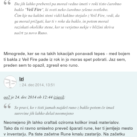
Da jih lahko prebereš pa moraš vedno imeti v roki tisto čarobno
baklo "
Veil Fire
", ki sveti neko čarobno zeleno svetlobo.
Čim kje na kakšni steni vidiš kakšno stojalo z Veil Fire, vedi, da
ga moraš prižgati, kar ti v roke da baklo, in potem moraš
raziskati okoliške stene, ker se verjetno nekje v bližini skriva
načrt za novo Runo.
Mimogrede, ker se na takih lokacijah ponavadi tepes - med bojem
ti bakla z Veil Fire pade iz rok in jo moras spet pobrati. Jaz sem,
preden sem to opazil, zgresil eno runo.
Izi
::
24. dec 2014, 13:51
oo7
je
24. dec 2014 ob 12:44
izjavil
:
Se pravi, ko v tisti jamah najdeš runo z baklo potem če imaš
surovine jih lahko delaš neomejeno
Neomejeno jih lahko craftaš oziroma kolikor imaš materialov.
Tako da ni ravno smiselno preveč šparati rune, ker ti jemljejo mesto
v inventarju. Pa tiste začetne Rune kmalu zastarijo. Na začetku