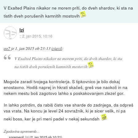
V Exalted Plains nikakor ne morem priti, do dveh shardov, ki sta na
tistih dveh porušenih kamnitih mostovih
Izi
::
2. jan 2015, 10:16
oo7
je
1. jan 2015 ob 23:13
izjavil
:
V Exalted Plains nikakor ne morem priti, do dveh shardov, ki sta
na tistih dveh porušenih kamnitih mostovih
Mogoče zaradi tvojega kontrolerja. S tipkovnico je bilo dokaj
enostavno. Hodiš naprej in hkrati skačeš, greš vse naokoli in na
nekem mestu boš zagotovo lahko s poskakovanjem zlezel gor.
In lahko potrdim, da rabiš čisto vse sharde do zadnjega, da odpreš
vsa vrata. Na koncu je level 24 sovražnik, ki je sicer velik, ni pa
neki boss, ker je pri meni padel v nekaj sekundah
Zgodovina sprememb…
spremenil:
Izi
(
2. jan 2015 ob 10:21
)