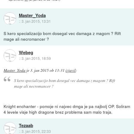
Master_Yoda
::
3. jan 2015, 13:31
S kero specializacijo bom dosegal vec damaga z magom ? Rift
mage ali necromancer ?
Webeg
::
3. jan 2015, 18:59
Master_Yoda
je
3. jan 2015 ob 13:31
izjavil
:
S kero specializacijo bom dosegal vec damaga z magom ? Rift
mage ali necromancer ?
Knight enchanter - pomoje ni najvec dmga je pa najbolj OP. Soliram
4 levele visje high dragone brez problema sam malo traja.
Tezaab
::
3. jan 2015, 22:33