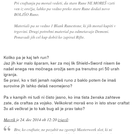
Pri craftanju pa moraš vedeti, da stare Rune NE MOREŠ vzeti
ven iz orožja, lahko pa vedno preko stare Rune dodaš novo
BOLJŠO Runo.
Materiali pa so vedno 1 Blank Runestone, ki jih moraš kupiti v
trgovini. Drugi potrebni material pa odmetavajo Demoni.
Ponavadi jih cel kup dobiš ko zapiraš Rifte.
Koliko pa je kaj teh run?
Jaz jih kar malo šparam, ker za moj lik Shield+Sword nisem še
našel enega res močnega orožja sem pa trenutno pri 50 urah
igranja.
Se pravi, ko v tisti jamah najdeš runo z baklo potem če imaš
surovine jih lahko delaš neomejeno?
Pa v kampih mi tudi ni čisto jasno, ko ima tista ženska zahteve
zate, da craftas za vojsko. Velikokrat moraš eno in isto stvar craftat
3x ali večkrat je to kak bug ali je prav tako?
Mavrik
je
24. dec 2014 ob 12:20
izjavil
:
Btw, ko craftate, ne pozabit na zgornji Masterwork slot, ki ni