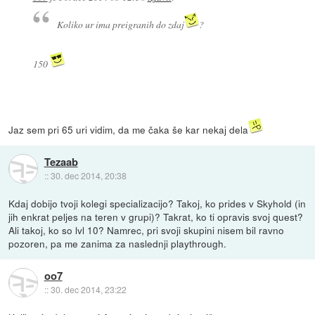
Koliko ur ima preigranih do zdaj
?
150
Jaz sem pri 65 uri vidim, da me čaka še kar nekaj dela
Tezaab
::
30. dec 2014, 20:38
Kdaj dobijo tvoji kolegi specializacijo? Takoj, ko prides v Skyhold (in
jih enkrat peljes na teren v grupi)? Takrat, ko ti opravis svoj quest?
Ali takoj, ko so lvl 10? Namrec, pri svoji skupini nisem bil ravno
pozoren, pa me zanima za naslednji playthrough.
oo7
::
30. dec 2014, 23:22