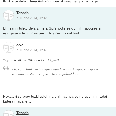
Kolikor je dela z temi Astrariumi ne skrivajo nič pametnega.
Tezaab
::
30. dec 2014, 23:32
Eh, saj ni toliko dela z njimi. Sprehodis se do njih, spocijes si
mozgane s tistim risanjem... In gres pobrat loot.
oo7
::
30. dec 2014, 23:37
Tezaab
je
30. dec 2014 ob 23:32
izjavil
:
Eh, saj ni toliko dela z njimi. Sprehodis se do njih, spocijes si
mozgane s tistim risanjem... In gres pobrat loot.
Nekateri so prav težki sploh na eni mapi pa se ne spomnim zdaj
katera mapa je to.
Tezaab