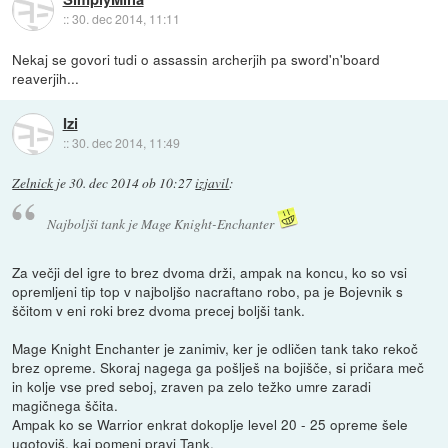
::
30. dec 2014, 11:11
Nekaj se govori tudi o assassin archerjih pa sword'n'board
reaverjih...
Izi
::
30. dec 2014, 11:49
Zelnick
je
30. dec 2014 ob 10:27
izjavil
:
Najboljši tank je Mage Knight-Enchanter
Za večji del igre to brez dvoma drži, ampak na koncu, ko so vsi
opremljeni tip top v najboljšo nacraftano robo, pa je Bojevnik s
ščitom v eni roki brez dvoma precej boljši tank.
Mage Knight Enchanter je zanimiv, ker je odličen tank tako rekoč
brez opreme. Skoraj nagega ga pošlješ na bojišče, si pričara meč
in kolje vse pred seboj, zraven pa zelo težko umre zaradi
magičnega ščita.
Ampak ko se Warrior enkrat dokoplje level 20 - 25 opreme šele
ugotoviš, kaj pomeni pravi Tank.