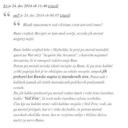
Izi
je
24. dec 2014 ob 11:46
izjavil
:
oo7
je
24. dec 2014 ob 00:07
izjavil
:
Blank runestone+ red vilirium s tem ustvariš runo?
Rune craftaš. Recepti so tam med orožji, seveda jih moraš
najprej najti.
Rune lahko craftaš šele v Skyholdu, še prej pa moraš narediti
quest na War mizi "Acquire the Arcanist", s katerim najameš
Arcanista, ki ti omogoči izdelovanje Run.
Potem pa moraš seveda iskati recepte za Rune, ki pa niso kakšni
zvitki papirja kot je to običajno za ostale recepte, ampak
jih
prebereš kot Runske napise iz starodavnih sten.
Ponavadi v
kakšnih jamah ali tistih starodavnih palčkovih podzemnih
cestah.
Da jih lahko prebereš pa moraš vedno imeti v roki tisto čarobno
baklo "
Veil Fire
", ki sveti neko čarobno zeleno svetlobo.
Čim kje na kakšni steni vidiš kakšno stojalo z Veil Fire, vedi, da
ga moraš prižgati, kar ti v roke da baklo, in potem moraš
raziskati okoliške stene, ker se verjetno nekje v bližini skriva
načrt za novo Runo.