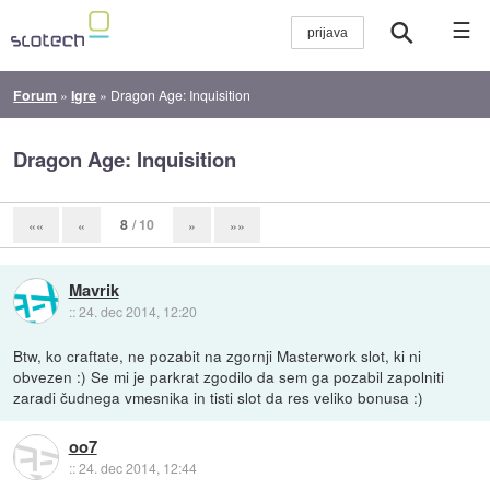
☰
Forum
»
Igre
»
Dragon Age: Inquisition
Dragon Age: Inquisition
8
/ 10
««
«
»
»»
Mavrik
::
24. dec 2014, 12:20
Btw, ko craftate, ne pozabit na zgornji Masterwork slot, ki ni
obvezen :) Se mi je parkrat zgodilo da sem ga pozabil zapolniti
zaradi čudnega vmesnika in tisti slot da res veliko bonusa :)
oo7
::
24. dec 2014, 12:44