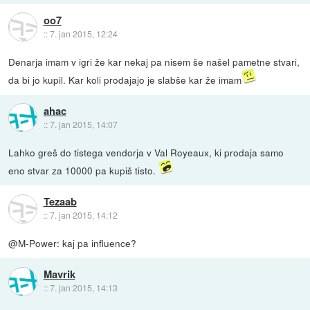
oo7
::
7. jan 2015, 12:24
Denarja imam v igri že kar nekaj pa nisem še našel pametne stvari,
da bi jo kupil. Kar koli prodajajo je slabše kar že imam
ahac
::
7. jan 2015, 14:07
Lahko greš do tistega vendorja v Val Royeaux, ki prodaja samo
eno stvar za 10000 pa kupiš tisto.
Tezaab
::
7. jan 2015, 14:12
@M-Power: kaj pa influence?
Mavrik
::
7. jan 2015, 14:13