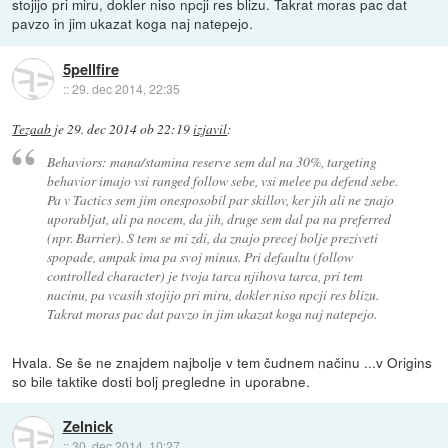
stojijo pri miru, dokler niso npcji res blizu. Takrat moras pac dat
pavzo in jim ukazat koga naj natepejo.
5pellfire
::
29. dec 2014, 22:35
Tezaab
je
29. dec 2014 ob 22:19
izjavil
:
Behaviors: mana/stamina reserve sem dal na 30%, targeting
behavior imajo vsi ranged follow
sebe
, vsi melee pa defend
sebe
.
Pa v Tactics sem jim onesposobil par skillov, ker jih ali ne znajo
uporabljat, ali pa nocem, da jih, druge sem dal pa na preferred
(npr. Barrier). S tem se mi zdi, da znajo precej bolje preziveti
spopade, ampak ima pa svoj minus. Pri defaultu (follow
controlled character) je tvoja tarca njihova tarca, pri tem
nacinu, pa vcasih stojijo pri miru, dokler niso npcji res blizu.
Takrat moras pac dat pavzo in jim ukazat koga naj natepejo.
Hvala. Se še ne znajdem najbolje v tem čudnem načinu ...v Origins
so bile taktike dosti bolj pregledne in uporabne.
Zelnick
::
30. dec 2014, 10:27