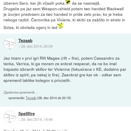
izberem Sero, ker jih včasih poka
da se nasmejiš.
Drugače pa jaz sem Weapon+shield potem two handed Blackwall
je izurjen predvsem za two handed in pride zelo prav, ko je treba
nekoga razbit. Čarovnika pa Viviene, ki skrbi za zaščito in strelo in
Solas, ki obvlada ogenj in led
Tezaab
::
28. dec 2014, 20:09
Jaz imam v prvi igri Rift Magea (rift + fire), potem Cassandro za
tanka, Varrica, ki ga moram ze enkrat respecat, da ne bo imel
trapasto izbranih skillov ter Vivienne (fokusirana v KE, dodatno par
skillov iz spirit, pa nekaj iz fire). Zaenkrat gre kar ok - odkar sem
spremenil taktike kolegov s privzetih.
Zgodovina sprememb…
spremenilo:
Tezaab
(
28. dec 2014 ob 20:15
)
5pellfire
::
29. dec 2014, 19:46
Tezaab
je
28. dec 2014 ob 20:09
izjavil
: