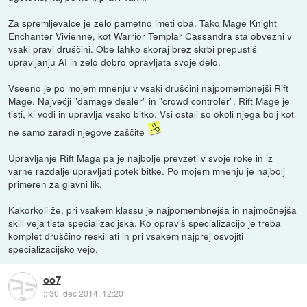
Za spremljevalce je zelo pametno imeti oba. Tako Mage Knight
Enchanter Vivienne, kot Warrior Templar Cassandra sta obvezni v
vsaki pravi druščini. Obe lahko skoraj brez skrbi prepustiš
upravljanju AI in zelo dobro opravljata svoje delo.
Vseeno je po mojem mnenju v vsaki druščini najpomembnejši Rift
Mage. Največji "damage dealer" in "crowd controler". Rift Mage je
tisti, ki vodi in upravlja vsako bitko. Vsi ostali so okoli njega bolj kot
ne samo zaradi njegove zaščite
Upravljanje Rift Maga pa je najbolje prevzeti v svoje roke in iz
varne razdalje upravljati potek bitke. Po mojem mnenju je najbolj
primeren za glavni lik.
Kakorkoli že, pri vsakem klassu je najpomembnejša in najmočnejša
skill veja tista specializacijska. Ko opraviš specializacijo je treba
komplet druščino reskillati in pri vsakem najprej osvojiti
specializacijsko vejo.
oo7
::
30. dec 2014, 12:20