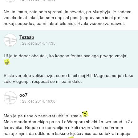
Ne, to imam, zato sem vprasal. In seveda, po Murphyju, je zadeva
zacela delat takoj, ko sem napisal post (ceprav sem imel prej kar
nekaj spopadov, pa ni takrat bilo nic). Hvala vseeno za nasvet.
Tezaab
::
28. dec 2014, 17:35
Uf je to dober obcutek, ko koncno fentas svojega prvega zmaja!
Bi slo verjetno veliko lazje, ce ne bi bil moj Rift Mage usmerjen tako
zelo v ogenj... respecat se mi pa ni dalo.
oo7
::
28. dec 2014, 19:08
Men je pa uspelo zaenkrat ubiti tri zmaje
Moja standardna ekipa pa so 1x Weapon+shield 1x two hand in 2x
čarovnika. Rogue ne uporabljam nikoli razen včasih se vrnem
nazaj z njim, da odklenem kakšno ključavnico pa še takrat najraje