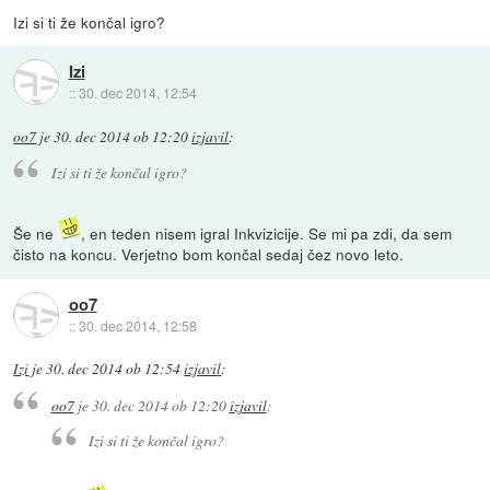
Izi si ti že končal igro?
Izi
::
30. dec 2014, 12:54
oo7
je
30. dec 2014 ob 12:20
izjavil
:
Izi si ti že končal igro?
Še ne
, en teden nisem igral Inkvizicije. Se mi pa zdi, da sem
čisto na koncu. Verjetno bom končal sedaj čez novo leto.
oo7
::
30. dec 2014, 12:58
Izi
je
30. dec 2014 ob 12:54
izjavil
:
oo7
je
30. dec 2014 ob 12:20
izjavil
:
Izi si ti že končal igro?