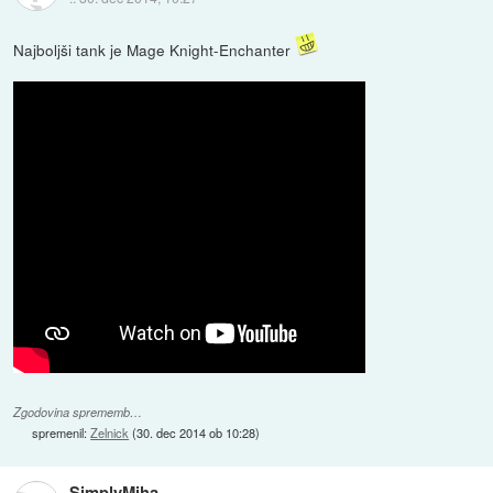
Najboljši tank je Mage Knight-Enchanter
Zgodovina sprememb…
spremenil:
Zelnick
(
30. dec 2014 ob 10:28
)
SimplyMiha