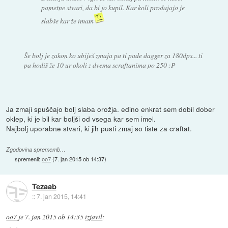
pametne stvari, da bi jo kupil. Kar koli prodajajo je
slabše kar že imam
Še bolj je zakon ko ubiješ zmaja pa ti pade dagger za 180dps... ti
pa hodiš že 10 ur okoli z dvema scraftanima po 250 :P
Ja zmaji spuščajo bolj slaba orožja. edino enkrat sem dobil dober
oklep, ki je bil kar boljši od vsega kar sem imel.
Najbolj uporabne stvari, ki jih pusti zmaj so tiste za craftat.
Zgodovina sprememb…
spremenil:
oo7
(
7. jan 2015 ob 14:37
)
Tezaab
::
7. jan 2015, 14:41
oo7
je
7. jan 2015 ob 14:35
izjavil
: