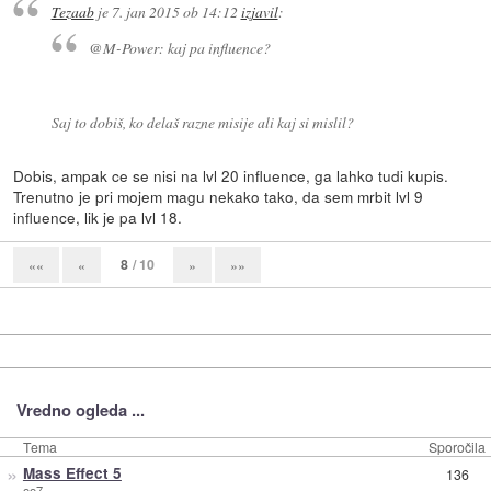
Tezaab
je
7. jan 2015 ob 14:12
izjavil
:
@M-Power: kaj pa influence?
Saj to dobiš, ko delaš razne misije ali kaj si mislil?
Dobis, ampak ce se nisi na lvl 20 influence, ga lahko tudi kupis.
Trenutno je pri mojem magu nekako tako, da sem mrbit lvl 9
influence, lik je pa lvl 18.
8
/ 10
««
«
»
»»
Vredno ogleda ...
Tema
Sporočila
»
Mass Effect 5
136
oo7