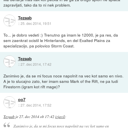
zapravljati, tako da to ni nek problem.
Tezaab
::
25. dec 2014, 19:51
To... je dobro vedeti :) Trenutno ga imam le 12000, je pa res, da
sem zaenkrat ocistil le Hinterlands, en del Exalted Plains za
specializacijo, pa polovico Storm Coast.
Tezaab
::
27. dec 2014, 17:42
Zanimivo je, da se mi focus noce napolnit na vec kot samo en nivo.
A je to slucajno zato, ker imam samo Mark of the Rift, ne pa tudi
Firestorm (igram kot rift mage)?
oo7
::
27. dec 2014, 17:52
Tezaab
je
27. dec 2014 ob 17:42
izjavil
:
Zanimivo je, da se mi focus noce napolnit na vec kot samo en