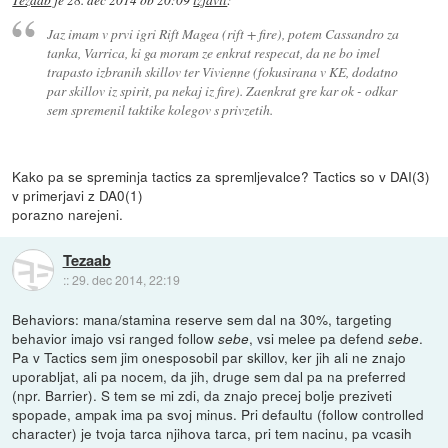
Jaz imam v prvi igri Rift Magea (rift + fire), potem Cassandro za
tanka, Varrica, ki ga moram ze enkrat respecat, da ne bo imel
trapasto izbranih skillov ter Vivienne (fokusirana v KE, dodatno
par skillov iz spirit, pa nekaj iz fire). Zaenkrat gre kar ok - odkar
sem spremenil taktike kolegov s privzetih.
Kako pa se spreminja tactics za spremljevalce? Tactics so v DAI(3)
v primerjavi z DA0(1)
porazno narejeni.
Tezaab
::
29. dec 2014, 22:19
Behaviors: mana/stamina reserve sem dal na 30%, targeting
behavior imajo vsi ranged follow
, vsi melee pa defend
.
sebe
sebe
Pa v Tactics sem jim onesposobil par skillov, ker jih ali ne znajo
uporabljat, ali pa nocem, da jih, druge sem dal pa na preferred
(npr. Barrier). S tem se mi zdi, da znajo precej bolje preziveti
spopade, ampak ima pa svoj minus. Pri defaultu (follow controlled
character) je tvoja tarca njihova tarca, pri tem nacinu, pa vcasih