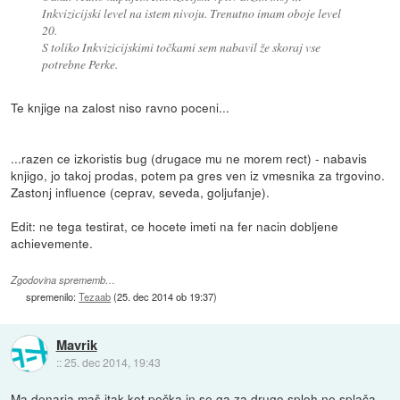
Inkvizicijski level na istem nivoju. Trenutno imam oboje level
20.
S toliko Inkvizicijskimi točkami sem nabavil že skoraj vse
potrebne Perke.
Te knjige na zalost niso ravno poceni...
...razen ce izkoristis bug (drugace mu ne morem rect) - nabavis
knjigo, jo takoj prodas, potem pa gres ven iz vmesnika za trgovino.
Zastonj influence (ceprav, seveda, goljufanje).
Edit: ne tega testirat, ce hocete imeti na fer nacin dobljene
achievemente.
Zgodovina sprememb…
spremenilo:
Tezaab
(
25. dec 2014 ob 19:37
)
Mavrik
::
25. dec 2014, 19:43
Ma denarja maš itak kot pečka in se ga za drugo sploh ne splača