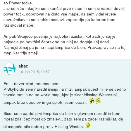
so Power točke.
Jaz sem že takoj ko sem končal prvo mapo in sem si nabral dovolj
power točk, odpotoval na čisto vse mape, da sem videl levele
sovražnikov in sem lahko sestavil zaporedje po katerem bom
raziskoval mape.
Ampak Sikajočo pustinjo je najbolje raziskati kot zadnjo saj je
največja po površini čeprav se na njej ne dogaja kaj dosti.
Najhujši Zmaj pa je na mapi Emprise du Lion. Pravzaprav so na tej
mapi kar trije zmaji.
ahac
::
6. jan 2015, 19:57
Em... nevermind, neumen sem.
V Skyholdu sem naredil misijo na mizi, ampak quest mi je še vedno
kazalo tam in ne na world map, kjer je sicer Hissing Wastes bil,
ampak brez questov in ga sploh nisem opazil.
Sicer sem pa del prvi Emprise du Lion v glavnem naredil in bom
moral zdaj čez most do zmajev... zato sem pa začel razmišljat, da
bi mogoče bilo dobro prej v Hissing Wastes.