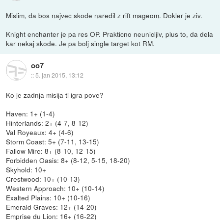
Mislim, da bos najvec skode naredil z rift mageom. Dokler je ziv.
Knight enchanter je pa res OP. Prakticno neunicljiv, plus to, da dela
kar nekaj skode. Je pa bolj single target kot RM.
oo7
::
5. jan 2015, 13:12
Ko je zadnja misija ti igra pove?
Haven: 1+ (1-4)
Hinterlands: 2+ (4-7, 8-12)
Val Royeaux: 4+ (4-6)
Storm Coast: 5+ (7-11, 13-15)
Fallow Mire: 8+ (8-10, 12-15)
Forbidden Oasis: 8+ (8-12, 5-15, 18-20)
Skyhold: 10+
Crestwood: 10+ (10-13)
Western Approach: 10+ (10-14)
Exalted Plains: 10+ (10-16)
Emerald Graves: 12+ (14-20)
Emprise du Lion: 16+ (16-22)