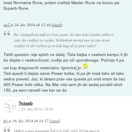
imaš Normalne Rune, potem craftaš Master Rune na koncu pa
Superb Rune.
oo7
je
24. dec 2014 ob 12:44
izjavil
:
Pa v kampih mi tudi ni čisto jasno, ko ima tista ženska zahteve
zate, da craftas za vojsko. Velikokrat moraš eno in isto stvar
craftat 3x ali večkrat je to kak bug ali je prav tako?
Tistih questov raje sploh ne delaj. Tista bejba v vsakem kampu ti jih
bo dajala v neskončnost, nudijo pa nič uporabnega. Požrejo ti pa
cel kup dragocenih materialov. Ignoriraj jo
Tisti questi ti dajejo samo Power točke, ki pa jih imaš tako ali tako
vedno preveč. Jaz, ki delam prav vse queste po vrsti imam že čez
400 Power točk viška. Na War mizi sem jih do sedaj porabil okoli
150, pa sem naredil vse kar se da.
Tezaab
::
25. dec 2014, 19:34
Izi
je
19. dec 2014 ob 14:57
izjavil
:
Odkar redno kupujem Inkvizicijski vpliv držim moj in