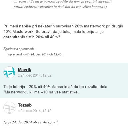
obvezen :) Se mi je parkrat zgodilo da sem ga pozabil zapolniti
zaradi čudnega vmesnika in tisti slot da res veliko bonusa :)
Pri meni napiše pri nekaterih surovinah 20% masterwork pri drugih
40% Masterwork. Se pravi, da je tukaj malo loterije ali je
garantiranih tistih 20% ali 40%?
Zgodovina sprememb…
spremenil:
oo7
(
24. dec 2014 ob 12:46
)
Mavrik
::
24. dec 2014, 12:52
To je loterija - 20% ali 40% šanso imaš da bo rezultat dela
"Masterwork", ki ima +10 na vse statistike.
Tezaab
::
24. dec 2014, 13:12
Izi
je
24. dec 2014 ob 11:46
izjavil
: