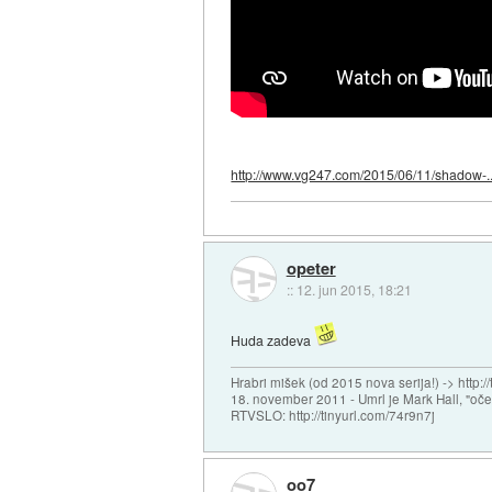
http://www.vg247.com/2015/06/11/shadow-..
opeter
::
12. jun 2015, 18:21
Huda zadeva
Hrabri mišek (od 2015 nova serija!) -> http:/
18. november 2011 - Umrl je Mark Hall, "oč
RTVSLO: http://tinyurl.com/74r9n7j
oo7