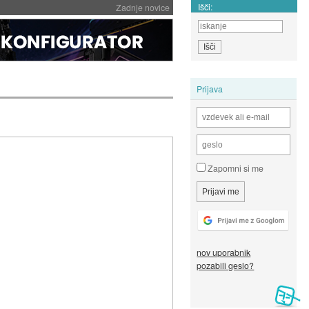
Išči:
Zadnje novice
Prijava
Zapomni si me
nov uporabnik
pozabili geslo?