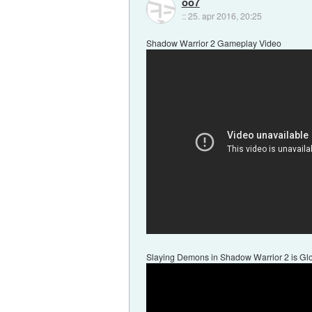
oo7
::
25. apr 2016, 20:25
Shadow Warrior 2 Gameplay Video
Slaying Demons in Shadow Warrior 2 is Gl