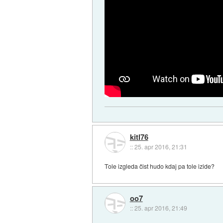
kitl76
::
25. apr 2016, 21:31
Tole izgleda čist hudo kdaj pa tole izide?
oo7
::
25. apr 2016, 21:49