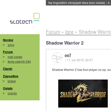
Na lingvistični olimpijadi letos brez medalj
::
4.
Forum
»
Igre
»
Shadow Warrio
Novice
Shadow Warrior 2
arhiv
Forum
oo7
mali oglasi
::
11. jun 2015, 22:37
teme zadnjih 24h
Članki
Shadow Warrior 2 has four-player co-op, ou
Zaposlitve
brskaj
Ostalo
pravila