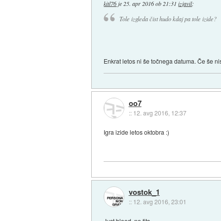
kitl76
je
25. apr 2016 ob 21:31
izjavil
:
Tole izgleda čist hudo kdaj pa tole izide?
Enkrat letos ni še točnega datuma. Če še nis
oo7
::
12. avg 2016, 12:37
Igra izide letos oktobra :)
vostok_1
::
12. avg 2016, 23:01
Just blood, no tits.