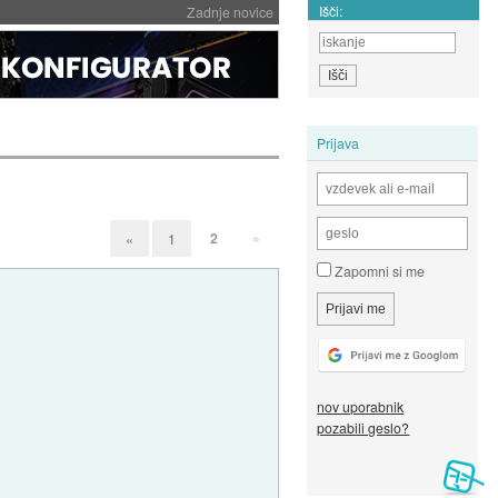
Išči:
Zadnje novice
Prijava
2
»
«
1
Zapomni si me
nov uporabnik
pozabili geslo?