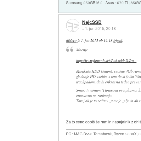
Samsung 250GB M.2 | Asus 1070 TI | 850W 
NejcSSD
::
1. jun 2015, 20:18
diNero
je
1. jun 2015 ob 19:18
izjavil
:
Mnenje.
http://www.funtech.si/si/vsi-oddelki/ra...
Manjkata HDD (imam), recimo 4Gb rama (do
gledanje HD vsebin, s tem da si želim Win
trackpadom, da bi enkrat na teden prever
Smart-tv nimam (Panasonicova plasma, ki
enostavno ne zanimajo.
Torej ali je to rešitev za moje želje in ali
Za to ceno dobiš še ram in napajalnik z ohiš
PC : MAG B550 Tomahawk, Ryzen 5600X, 