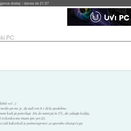
 umetne inteligence
::
danes ob 21:23
ki PC
dobiš več ;)
senetilo pa me je, da tudi win 8.1 dela spodobno.
om kodi-ja potrebuje 10s do namizja in 27s, da zalaufa kodija,
š tv(konkretno imam iptv pri t2).
cec(ali kakorkoli to poimenujemo) za uporabo obstoječega