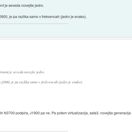
ont je seveda novejše jedro.
900, je pa razlika samo v frekvencah (jedro je enako).
irmont je seveda novejše jedro.
j2900, je pa razlika samo v frekvencah (jedro je enako).
jih N3700 podpira, J1900 pa ne. Pa potem virtualizacija, sata3, novejša generacija 