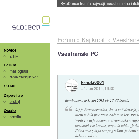
Spletne strani začele streči oglase za agente
Forum
»
Kaj kupiti
»
Vsestrans
Novice
Vsestranski PC
arhiv
Forum
mali oglasi
teme zadnjih 24h
krneki0001
Članki
::
1. jun 2015, 16:30
Zaposlitve
dominuspro
je
1. jun 2015 ob 15:45
izjavil
:
brskaj
Sej je čisto normalno, da za več denarja, 
Ostalo
Meni je bila prioriteta kodi in ta leti. Pre
pravila
Win8.1 z uefi bootom in avtomatskim zagon
posodobi vse kanale, epg... in lahko gleda
Edina stvar, ki jo res pogrešam, je hdmi 
daljinca od TV.