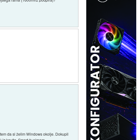
 tem da si želim Windows okolje. Dokupil
k) iz kavča. Smart-tv nimam