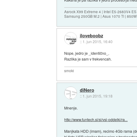
Asrock X99 Extreme 4 | Intel E5-2683V4 
Samsung 250GB M.2 | Asus 1070 TI | 850W 
iloveboobz
::
1. jun 2015, 16:40
Nope, jedro je _identično_.
Razlika je sam v frekvencah.
smoki
diNero
::
1. jun 2015, 19:18
Mnenje.
http://www.funtech.si/si/vsi-oddelki/ra...
Manjkata HDD (imam), recimo 4Gb rama (doku
bi tisto USB wirelles tipkovnico s trackpad