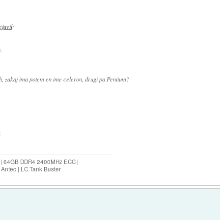
:
izjavil
:
.
h, zakaj ima potem en ime celeron, drugi pa Pentium?
:
ES | 64GB DDR4 2400MHz ECC |
Antec | LC Tank Buster