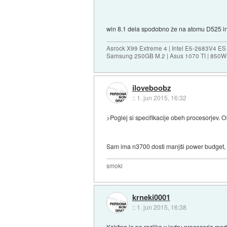
win 8.1 dela spodobno že na atomu D525 i
Asrock X99 Extreme 4 | Intel E5-2683V4 
Samsung 250GB M.2 | Asus 1070 TI | 850W 
iloveboobz
::
1. jun 2015, 16:32
>Poglej si specifikacije obeh procesorjev. 
Sam ima n3700 dosti manjši power budget, 
smoki
krneki0001
::
1. jun 2015, 16:38
Kakšna je pa razlika v jedru procesorja m