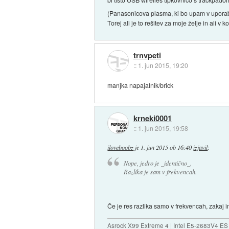
(Panasonicova plasma, ki bo upam v uporabi
Torej ali je to rešitev za moje želje in ali v
trnvpeti
::
1. jun 2015, 19:20
manjka napajalnik/brick
krneki0001
::
1. jun 2015, 19:58
iloveboobz
je
1. jun 2015 ob 16:40
izjavil
:
Nope, jedro je _identično_.
Razlika je sam v frekvencah.
Če je res razlika samo v frekvencah, zakaj
Asrock X99 Extreme 4 | Intel E5-2683V4 