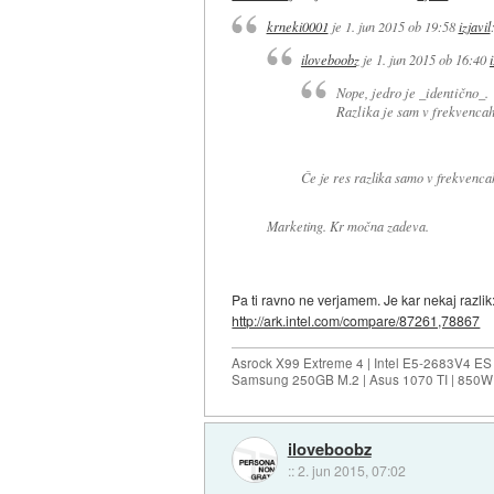
krneki0001
je
1. jun 2015 ob 19:58
izjavil
iloveboobz
je
1. jun 2015 ob 16:40
Nope, jedro je _identično_.
Razlika je sam v frekvencah
Če je res razlika samo v frekvenca
Marketing. Kr močna zadeva.
Pa ti ravno ne verjamem. Je kar nekaj razlik
http://ark.intel.com/compare/87261,78867
Asrock X99 Extreme 4 | Intel E5-2683V4 
Samsung 250GB M.2 | Asus 1070 TI | 850W 
iloveboobz
::
2. jun 2015, 07:02