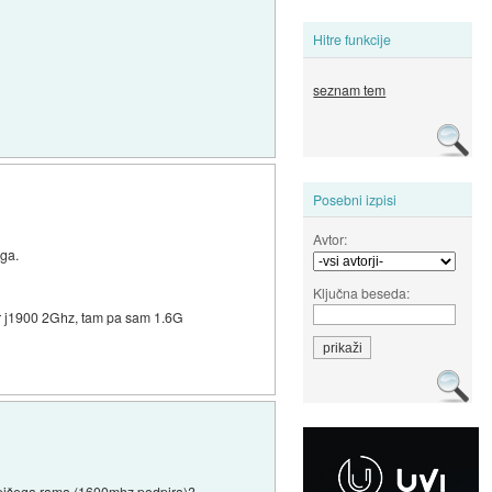
Hitre funkcije
seznam tem
Posebni izpisi
Avtor:
ega.
Ključna beseda:
pr j1900 2Ghz, tam pa sam 1.6G
trejšega rama (1600mhz podpira)?