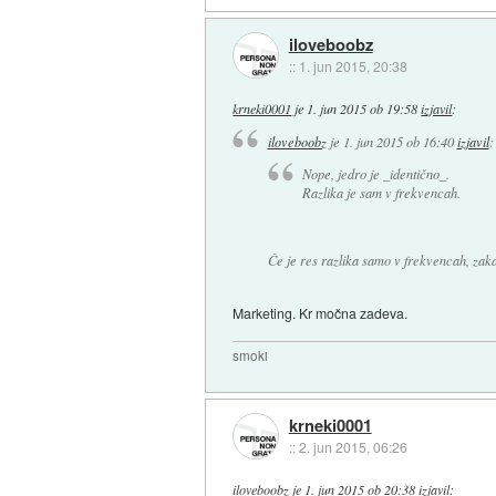
iloveboobz
::
1. jun 2015, 20:38
krneki0001
je
1. jun 2015 ob 19:58
izjavil
:
iloveboobz
je
1. jun 2015 ob 16:40
izjavil
:
Nope, jedro je _identično_.
Razlika je sam v frekvencah.
Če je res razlika samo v frekvencah, zak
Marketing. Kr močna zadeva.
smoki
krneki0001
::
2. jun 2015, 06:26
iloveboobz
je
1. jun 2015 ob 20:38
izjavil
: