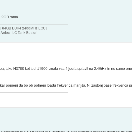
n 2GB rama.
ES | 64GB DDR4 2400MHz ECC |
Antec | LC Tank Buster
Oba, tako N3700 kot tudi J1900, znata vsa 4 jedra spravit na 2.4GHz in ne samo en
kar pomeni da bo ob polnem loadu frekvenca manjša. Ni zastonj base frekvenca 
ed Pentiumom in Celeronom? Ima Pentium kaj več registrov, mogoče dostopa do hi