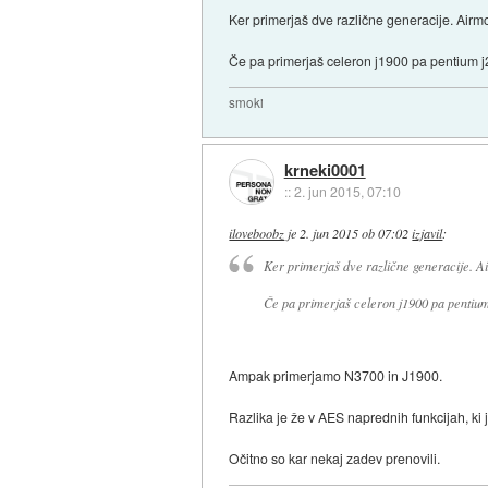
Ker primerjaš dve različne generacije. Airm
Če pa primerjaš celeron j1900 pa pentium j2
smoki
krneki0001
::
2. jun 2015, 07:10
iloveboobz
je
2. jun 2015 ob 07:02
izjavil
:
Ker primerjaš dve različne generacije. A
Če pa primerjaš celeron j1900 pa pentium 
Ampak primerjamo N3700 in J1900.
Razlika je že v AES naprednih funkcijah, ki 
Očitno so kar nekaj zadev prenovili.