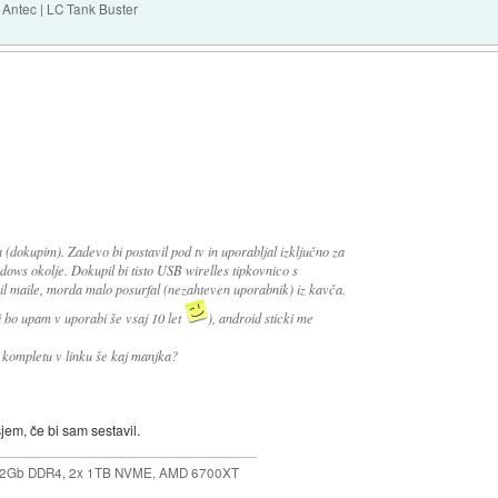
Antec | LC Tank Buster
kupim). Zadevo bi postavil pod tv in uporabljal izključno za
dows okolje. Dokupil bi tisto USB wirelles tipkovnico s
il maile, morda malo posurfal (nezahteven uporabnik) iz kavča.
 bo upam v uporabi še vsaj 10 let
), android sticki me
 v kompletu v linku še kaj manjka?
jem, če bi sam sestavil.
32Gb DDR4, 2x 1TB NVME, AMD 6700XT