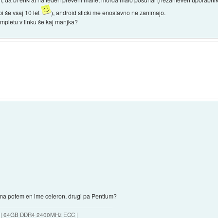
 še vsaj 10 let
), android sticki me enostavno ne zanimajo.
 kompletu v linku še kaj manjka?
 ima potem en ime celeron, drugi pa Pentium?
ES | 64GB DDR4 2400MHz ECC |