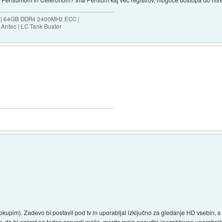
ES | 64GB DDR4 2400MHz ECC |
Antec | LC Tank Buster
pim). Zadevo bi postavil pod tv in uporabljal izključno za gledanje HD vsebin, s
om, da bi enkrat na teden preveril maile, morda malo posurfal (nezahteven uporabni