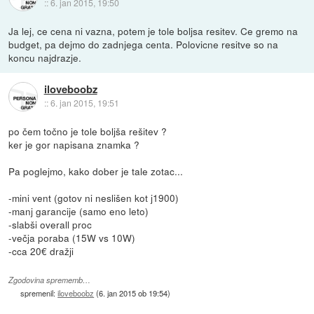
::
6. jan 2015, 19:50
Ja lej, ce cena ni vazna, potem je tole boljsa resitev. Ce gremo na
budget, pa dejmo do zadnjega centa. Polovicne resitve so na
koncu najdrazje.
iloveboobz
::
6. jan 2015, 19:51
po čem točno je tole boljša rešitev ?
ker je gor napisana znamka ?
Pa poglejmo, kako dober je tale zotac...
-mini vent (gotov ni neslišen kot j1900)
-manj garancije (samo eno leto)
-slabši overall proc
-večja poraba (15W vs 10W)
-cca 20€ dražji
Zgodovina sprememb…
spremenil:
iloveboobz
(
6. jan 2015 ob 19:54
)