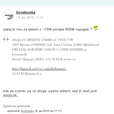
iloveboobz
::
6. jan 2015, 17:12
zakaj bi rinu za sistem z ~15W porabe 500W napajalc ?
Ohišje LC MINIITX 1340MI LC75ITX 75W
1005 Biostar J1900NH2 inkl. Intel Celeron J1900, Mainboard
CRUCIAL 4GB DDR3 1600 PC3-12800 SODIMM za
prenosnike
Znesek Skupaj(z DDV): 151.76 EUR sestavi.si
http://funtech.si/si/vsi-oddelki/komp/t...
53,83 EUR funtech.si
tole se vzame, pa nč druga. pasivn sistem, ssd in dost pod
300EUR..
Zgodovina sprememb…
spremenil:
iloveboobz
(
6. jan 2015 ob 17:17
)