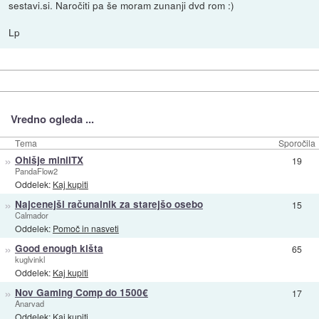
sestavi.si. Naročiti pa še moram zunanji dvd rom :)
Lp
Vredno ogleda ...
Tema
Sporočila
»
Ohišje miniITX
19
PandaFlow2
Oddelek:
Kaj kupiti
»
Najcenejši računalnik za starejšo osebo
15
Calmador
Oddelek:
Pomoč in nasveti
»
Good enough kišta
65
kuglvinkl
Oddelek:
Kaj kupiti
»
Nov Gaming Comp do 1500€
17
Anarvad
Oddelek:
Kaj kupiti