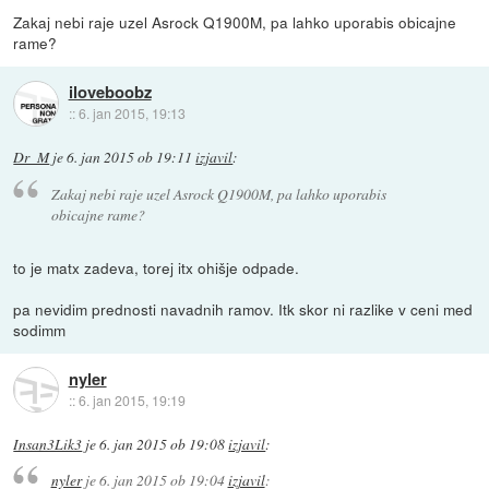
Zakaj nebi raje uzel Asrock Q1900M, pa lahko uporabis obicajne
rame?
iloveboobz
::
6. jan 2015, 19:13
Dr_M
je
6. jan 2015 ob 19:11
izjavil
:
Zakaj nebi raje uzel Asrock Q1900M, pa lahko uporabis
obicajne rame?
to je matx zadeva, torej itx ohišje odpade.
pa nevidim prednosti navadnih ramov. Itk skor ni razlike v ceni med
sodimm
nyler
::
6. jan 2015, 19:19
Insan3Lik3
je
6. jan 2015 ob 19:08
izjavil
:
nyler
je
6. jan 2015 ob 19:04
izjavil
: