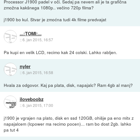
Processor J1900 padel v oči. Sedaj pa nevem ali je ta grafična
zmožna kakšnega 1080p.. večino 720p filma?
j1900 bo kul. Stvar je zmoćna tudi 4k filme predvajat
...:TOMI:...
::
6. jan 2015, 16:57
Pa kupi en velik LCD, recimo kak 24 colski. Lahko rabljen.
nyler
::
6. jan 2015, 16:58
Hvala za odgovor. Kaj pa plata, disk, napajalc? Ram 4gb al manj?
iloveboobz
::
6. jan 2015, 17:00
j1900 je vgrajen na plato, disk en ssd 120GB, ohišje pa eno mitx z
napajalcem (lcpower ma recimo pocen)... ram bo dost 2gb. lahko
pa tut 4