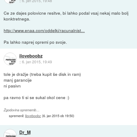
::
6. jan 2015, 19:48
Ce ze dajes polovicne resitve, bi lahko podal vsaj nekaj malo bolj
konktretnega.
http://www.enaa.com/oddelki/racunalnist...
Pa lahko naprej opremi po svoje.
iloveboobz
::
6. jan 2015, 19:49
tole je dražje (treba kupit še disk in ram)
manj garancije
ni pasivn
pa ravno ti si se sukal okol cene :)
Zgodovina sprememb…
spremenil:
iloveboobz
(
6. jan 2015 ob 19:50
)
Dr_M