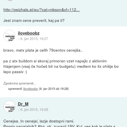
http://geizhals.at/eu/?cat=mbson&xf=112...
Jest znam cene preverit, kaj pa ti?
iloveboobz
::
6. jan 2015, 19:27
bravo, matx plata je celih 79centov cenejša..
pa z atx buildom si skoraj primoran vzet napajlc z aktivnim
hlajenjem (vsaj če hočeš bit na budgetu) medtem ko itx ohišje bo
lepo passiv :)
Zgodovina sprememb…
spremenil:
iloveboobz
(
6. jan 2015 ob 19:28
)
Dr_M
::
6. jan 2015, 19:29
Cenejsa. In cenejsi, lazje dostopni rami.
Passiv napajalnik? Aha, ok, zunanji 19V. Kul, ves kok je plata s