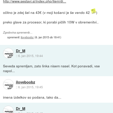
http://www.sestavi.si/index.php/item/di...
očitno je zdej šel na 43€ (v moji košarci je še vendo 42
)
preko glave za procesor, ki porabi pičlih 10W v obremenitvi..
Zgodovina sprememb…
spremenil:
iloveboobz
(
6. jan 2015 ob 19:41
)
Dr_M
::
6. jan 2015, 19:44
Seveda spremljam, zato linka nisem nasel. Kot ponavadi, vse
napol...
iloveboobz
::
6. jan 2015, 19:45
imena izdelkov so podana, tako da...
Dr_M