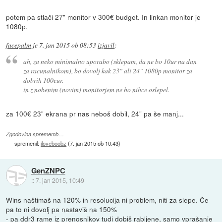
potem pa stlači 27" monitor v 300€ budget. In linkan monitor je
1080p.
facepalm
je
7. jan 2015 ob 08:53
izjavil
:
ah, za neko minimalno uporabo (sklepam, da ne bo 10ur na dan
za racunalnikom), bo dovolj kak 23" ali 24" 1080p monitor za
dobrih 100eur.
in z nobenim (novim) monitorjem ne bo nihce oslepel.
za 100€ 23" ekrana pr nas neboš dobil, 24" pa še manj...
Zgodovina sprememb…
spremenil:
iloveboobz
(
7. jan 2015 ob 10:43
)
GenZNPC
::
7. jan 2015, 10:49
Wins naštimaš na 120% in resolucija ni problem, niti za slepe. Če
pa to ni dovolj pa nastaviš na 150%
- pa ddr3 rame iz prenosnikov tudi dobiš rabljene, samo vprašanje