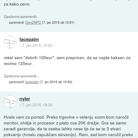
za kako ceno.
Zgodovina sprememb…
spremenil:
GenZNPC
(
7. jan 2015 ob 10:51
)
facepalm
::
7. jan 2015, 10:52
rekel sem "dobrih 100eur". sem preprican, da se najde kaksen za
recimo 120eur.
Zgodovina sprememb…
spremenil:
facepalm
(
7. jan 2015 ob 10:54
)
nyler
::
7. jan 2015, 18:30
Hvala vam za pomoč. Preko trgovine v velenju xcom bom naročil
monitor, ohišje in procesor z plato cca 20€ dražje. Gre se samo
zaradi garancije, da ta oseba lahko nese tja če se te 3 stvari
pokvarijo (hmalu zapuščam slovenijo). Ram, ssd bom naročil preko