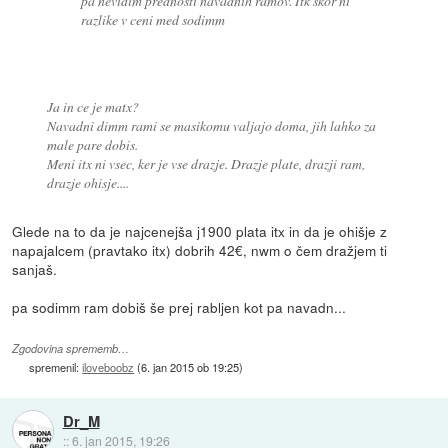
pa nevidim prednosti navadnih ramov. Itk skor ni
razlike v ceni med sodimm
Ja in ce je matx?
Navadni dimm rami se masikomu valjajo doma, jih lahko za
male pare dobis.
Meni itx ni vsec, ker je vse drazje. Drazje plate, drazji ram,
drazje ohisje....
Glede na to da je najcenejša j1900 plata itx in da je ohišje z
napajalcem (pravtako itx) dobrih 42€, nwm o čem dražjem ti
sanjaš.
pa sodimm ram dobiš še prej rabljen kot pa navadn...
Zgodovina sprememb…
spremenil:
iloveboobz
(
6. jan 2015 ob 19:25
)
Dr_M
::
6. jan 2015, 19:26