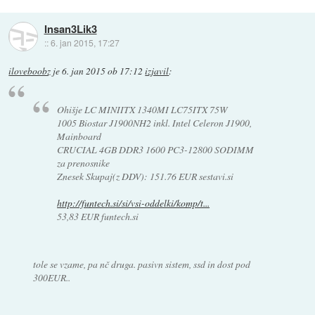
Insan3Lik3
::
6. jan 2015, 17:27
iloveboobz
je
6. jan 2015 ob 17:12
izjavil
:
Ohišje LC MINIITX 1340MI LC75ITX 75W
1005 Biostar J1900NH2 inkl. Intel Celeron J1900,
Mainboard
CRUCIAL 4GB DDR3 1600 PC3-12800 SODIMM
za prenosnike
Znesek Skupaj(z DDV): 151.76 EUR sestavi.si
http://funtech.si/si/vsi-oddelki/komp/t...
53,83 EUR funtech.si
tole se vzame, pa nč druga. pasivn sistem, ssd in dost pod
300EUR..