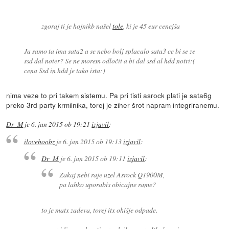
zgoraj ti je hojnikb našel
tole
, ki je 45 eur cenejša
Ja samo ta ima sata2 a se nebo bolj splacalo sata3 ce bi se ze
ssd dal noter? Se ne morem odločit a bi dal ssd al hdd notri:(
cena Ssd in hdd je tako ista:)
nima veze to pri takem sistemu. Pa pri tisti asrock plati je sata6g
preko 3rd party krmilnika, torej je ziher šrot napram integriranemu.
Dr_M
je
6. jan 2015 ob 19:21
izjavil
:
iloveboobz
je
6. jan 2015 ob 19:13
izjavil
:
Dr_M
je
6. jan 2015 ob 19:11
izjavil
:
Zakaj nebi raje uzel Asrock Q1900M,
pa lahko uporabis obicajne rame?
to je matx zadeva, torej itx ohišje odpade.