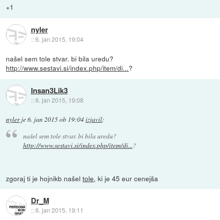
+1
nyler
::
6. jan 2015, 19:04
našel sem tole stvar. bi bila uredu?
http://www.sestavi.si/index.php/item/di...
?
Insan3Lik3
::
6. jan 2015, 19:08
nyler
je
6. jan 2015 ob 19:04
izjavil
:
našel sem tole stvar. bi bila uredu?
http://www.sestavi.si/index.php/item/di...
?
zgoraj ti je hojnikb našel
tole
, ki je 45 eur cenejša
Dr_M
::
6. jan 2015, 19:11