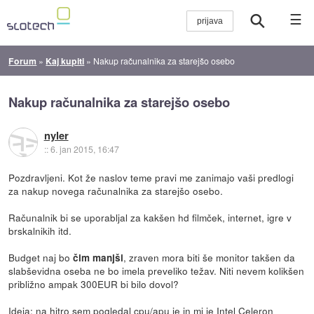
☰
Forum
»
Kaj kupiti
»
Nakup računalnika za starejšo osebo
Nakup računalnika za starejšo osebo
nyler
::
6. jan 2015, 16:47
Pozdravljeni. Kot že naslov teme pravi me zanimajo vaši predlogi
za nakup novega računalnika za starejšo osebo.
Računalnik bi se uporabljal za kakšen hd filmček, internet, igre v
brskalnikih itd.
Budget naj bo
, zraven mora biti še monitor takšen da
čim manjši
slabševidna oseba ne bo imela preveliko težav. Niti nevem kolikšen
približno ampak 300EUR bi bilo dovol?
Ideja: na hitro sem pogledal cpu/apu je in mi je Intel Celeron