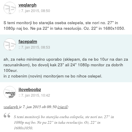
veqlargh
::
7. jan 2015, 08:50
S temi monitorji bo starejša oseba oslepela, ste nori no. 27" in
1080p naj bo. Ne pa 22" in taka resolucijo. Oz. 22" in 1680x1050.
facepalm
::
7. jan 2015, 08:53
ah, za neko minimalno uporabo (sklepam, da ne bo 10ur na dan za
racunalnikom), bo dovolj kak 23" ali 24" 1080p monitor za dobrih
100eur.
in z nobenim (novim) monitorjem ne bo nihce oslepel.
iloveboobz
::
7. jan 2015, 10:42
veqlargh
je
7. jan 2015 ob 08:50
izjavil
:
S temi monitorji bo starejša oseba oslepela, ste nori no. 27" in
1080p naj bo. Ne pa 22" in taka resolucijo. Oz. 22" in
1680x1050.