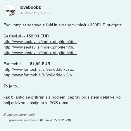
iloveboobz
::
6. jan 2015, 19:59
Evo komplet sestava z linki in ekranomv okviru 300EUR budgeta...
Sestavi.si --
152.03 EUR
http://www.sestavi.si/index.php/item/di...
http://www.sestavi.si/index.php/item/di...
http://www.sestavi.si/index.php/item/di...
Funtech.si --
151,99 EUR
http://www.funtech.si/si/vsi-oddelki/za...
http://www.funtech.si/si/vsi-oddelki/ko...
To je to...
kak € lahko še prihraniš z hddjem (čeprav bo sistem delal veliko
bolj odzivno z ssdjem) in 2GB rama.
Zgodovina sprememb…
spremenil:
iloveboobz
(
6. jan 2015 ob 20:00
)