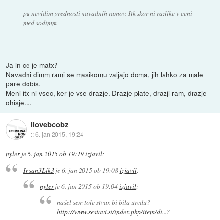
pa nevidim prednosti navadnih ramov. Itk skor ni razlike v ceni
med sodimm
Ja in ce je matx?
Navadni dimm rami se masikomu valjajo doma, jih lahko za male
pare dobis.
Meni itx ni vsec, ker je vse drazje. Drazje plate, drazji ram, drazje
ohisje....
iloveboobz
::
6. jan 2015, 19:24
nyler
je
6. jan 2015 ob 19:19
izjavil
:
Insan3Lik3
je
6. jan 2015 ob 19:08
izjavil
:
nyler
je
6. jan 2015 ob 19:04
izjavil
:
našel sem tole stvar. bi bila uredu?
http://www.sestavi.si/index.php/item/di
...?