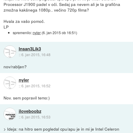
Processor J1900 padel v oči. Sedaj pa nevem ali je ta grafična
zmožna kakšnega 1080p.. večino 720p filma?
Hvala za vašo pomoč.
LP
spremenilo:
nyler
(
6. jan 2015 ob 16:51
)
Insan3Lik3
::
6. jan 2015, 16:48
nov/rabljen?
nyler
::
6. jan 2015, 16:52
Nov. sem popravil temo:)
iloveboobz
::
6. jan 2015, 16:53
> Ideja: na hitro sem pogledal cpu/apu je in mi je Intel Celeron