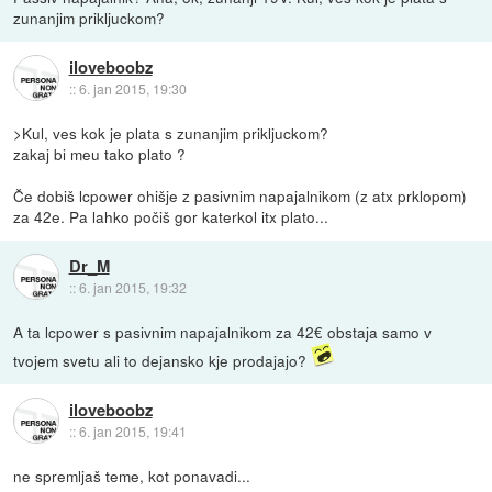
zunanjim prikljuckom?
iloveboobz
::
6. jan 2015, 19:30
>Kul, ves kok je plata s zunanjim prikljuckom?
zakaj bi meu tako plato ?
Če dobiš lcpower ohišje z pasivnim napajalnikom (z atx prklopom)
za 42e. Pa lahko počiš gor katerkol itx plato...
Dr_M
::
6. jan 2015, 19:32
A ta lcpower s pasivnim napajalnikom za 42€ obstaja samo v
tvojem svetu ali to dejansko kje prodajajo?
iloveboobz
::
6. jan 2015, 19:41
ne spremljaš teme, kot ponavadi...