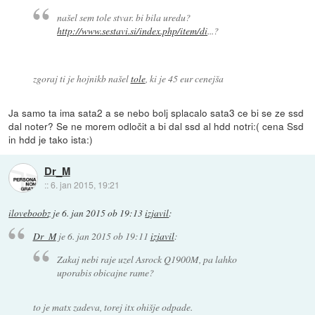
našel sem tole stvar. bi bila uredu?
http://www.sestavi.si/index.php/item/di
...?
zgoraj ti je hojnikb našel
tole
, ki je 45 eur cenejša
Ja samo ta ima sata2 a se nebo bolj splacalo sata3 ce bi se ze ssd
dal noter? Se ne morem odločit a bi dal ssd al hdd notri:( cena Ssd
in hdd je tako ista:)
Dr_M
::
6. jan 2015, 19:21
iloveboobz
je
6. jan 2015 ob 19:13
izjavil
:
Dr_M
je
6. jan 2015 ob 19:11
izjavil
:
Zakaj nebi raje uzel Asrock Q1900M, pa lahko
uporabis obicajne rame?
to je matx zadeva, torej itx ohišje odpade.