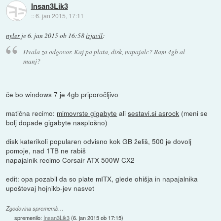
Insan3Lik3
::
6. jan 2015, 17:11
nyler
je
6. jan 2015 ob 16:58
izjavil
:
Hvala za odgovor. Kaj pa plata, disk, napajalc? Ram 4gb al
manj?
če bo windows 7 je 4gb priporočljivo
matična recimo:
mimovrste gigabyte
ali
sestavi.si asrock
(meni se
bolj dopade gigabyte nasplošno)
disk katerikoli popularen odvisno kok GB želiš, 500 je dovolj
pomoje, nad 1TB ne rabiš
napajalnik recimo Corsair ATX 500W CX2
edit: opa pozabil da so plate mITX, glede ohišja in napajalnika
upoštevaj hojnikb-jev nasvet
Zgodovina sprememb…
spremenilo:
Insan3Lik3
(
6. jan 2015 ob 17:15
)