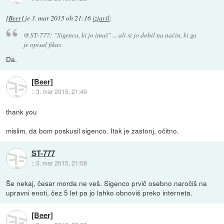
[Beer]
je
3. mar 2015 ob 21:16
izjavil
:
@ST-777: "Sigenca, ki jo imaš" ... ali si jo dobil na način, ki ga
je opisal fikus
Da.
[Beer]
::
3. mar 2015, 21:49
thank you
mislim, da bom poskusil sigenco. Itak je zastonj, očitno.
ST-777
::
3. mar 2015, 21:58
Še nekaj, česar morda ne veš. Sigenco prvič osebno naročiš na
upravni enoti, čez 5 let pa jo lahko obnoviš preko interneta.
[Beer]