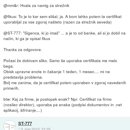
@mm&r: Hvala za namig za strežnik
@fikus: To je to kar sem slišal, ja. A bom lahko potem ta certifikat
uporabljal za vse zgoraj našteto (razen za strežnik seveda)
@ST-777: "Sigenca, ki jo imaš" ... a je to od banke, ali si jo dobil na
način, ki ga je opisal fikus
Thanks za odgovore.
Počasi že dobivam sliko. Samo še uporaba certifikata me malo
bega.
Obisk upravne enote in čakanje 1 teden, 1 mesec.... mi ne
predstavlja problema.
Bolj me zanima, da je certifikat potem uporaben v zgoraj navedenih
primerih.
btw: Kaj za firme, je postopek enak? Npr. Certifikat na firmo
(nosilec direktor), uporaba pa enaka (podpisi dokumentov in .net
aplikacij, šifriranje,...)
ST-777
::
3. mar 2015, 21:25