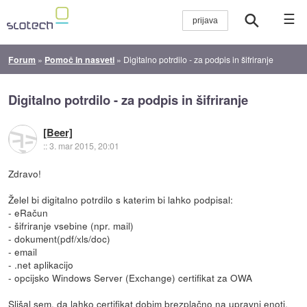
☰
Forum
»
Pomoč in nasveti
»
Digitalno potrdilo - za podpis in šifriranje
Digitalno potrdilo - za podpis in šifriranje
[Beer]
::
3. mar 2015, 20:01
Zdravo!
Želel bi digitalno potrdilo s katerim bi lahko podpisal:
- eRačun
- šifriranje vsebine (npr. mail)
- dokument(pdf/xls/doc)
- email
- .net aplikacijo
- opcijsko Windows Server (Exchange) certifikat za OWA
Slišal sem, da lahko certifikat dobim brezplačno na upravni enoti,