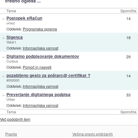
Vredno ogleda ...
Tema
Sporočila
»
Postopek eRačun
14
urosz
Oddelek:
Programska oprema
»
Sigenca
18
Valuk1
Oddelek:
Informacijska varnost
»
Digitalno podpisovanje dokumentov
29
Curious
Oddelek:
Pomoč in nasveti
»
pozabljeno geslo za poštarc@ certifikat ?
14
#000000
Oddelek:
Informacijska varnost
»
Preverjanje digitalnega podpisa
33
Urber
Oddelek:
Informacijska varnost
Tema
Sporočila
Več podobnih tem
Pravila
Večina pravic pridržanih