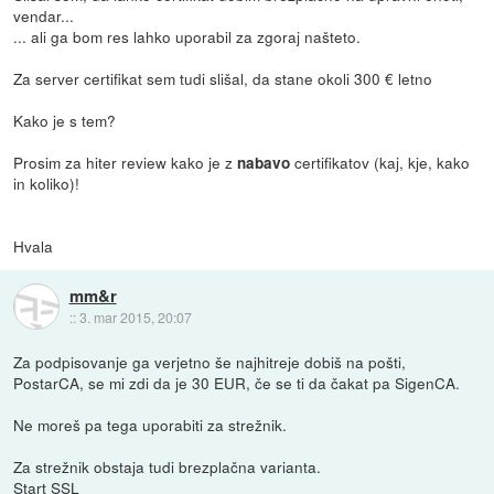
vendar...
... ali ga bom res lahko uporabil za zgoraj našteto.
Za server certifikat sem tudi slišal, da stane okoli 300 € letno
Kako je s tem?
Prosim za hiter review kako je z
certifikatov (kaj, kje, kako
nabavo
in koliko)!
Hvala
mm&r
::
3. mar 2015, 20:07
Za podpisovanje ga verjetno še najhitreje dobiš na pošti,
PostarCA, se mi zdi da je 30 EUR, če se ti da čakat pa SigenCA.
Ne moreš pa tega uporabiti za strežnik.
Za strežnik obstaja tudi brezplačna varianta.
Start SSL