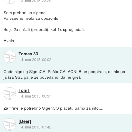
::
3. mar 2015, 23:29
Sem prebral na sigenci.
Pa vseeno hvala za opozorilo.
Bolje 2x slišati (prebrati), kot 1x spregledati.
Hvala
Tomas 33
::
4. mar 2015, 00:02
Code signing SigenCA, PoštarCA, ACNLB ne podpirajo, ostalo pa
ja (za SSL pa je že povedano, da ne gre).
ToniT
::
4. mar 2015, 06:37
Za firme je potrebno SigenCO plačati. Samo za info....
[Beer]
::
4. mar 2015, 07:42