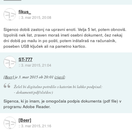
fikus_
::
3. mar 2015, 20:08
Sigenco dobiš zastonj na upravni enoti. Velja 5 let, potem obnoviš.
Izpolniš nek list, zraven moraš imeti osebni dokument, čez nekaj
dni dobiš po mailu in po pošti, potem inštaliraš na računalnik,
poseben USB ključek ali na pametno kartico.
ST-777
::
3. mar 2015, 21:04
[Beer]
je
3. mar 2015 ob 20:01
izjavil
:
Želel bi digitalno potrdilo s katerim bi lahko podpisal:
- dokument(pdf/xls/doc)
Sigenca, ki jo imam, je omogočala podpis dokumenta (pdf file) v
programu Adobe Reader.
[Beer]
::
3. mar 2015, 21:16