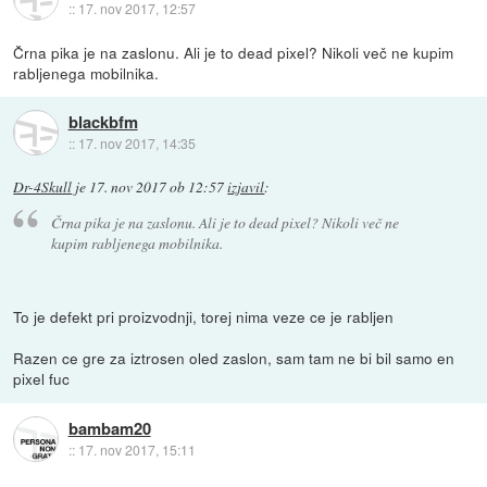
::
17. nov 2017, 12:57
Črna pika je na zaslonu. Ali je to dead pixel? Nikoli več ne kupim
rabljenega mobilnika.
blackbfm
::
17. nov 2017, 14:35
Dr-4Skull
je
17. nov 2017 ob 12:57
izjavil
:
Črna pika je na zaslonu. Ali je to dead pixel? Nikoli več ne
kupim rabljenega mobilnika.
To je defekt pri proizvodnji, torej nima veze ce je rabljen
Razen ce gre za iztrosen oled zaslon, sam tam ne bi bil samo en
pixel fuc
bambam20
::
17. nov 2017, 15:11