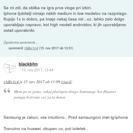
Se mi zdi, da oblika ne igra prve vloge pri izbiri.
Iphone ljubitelji nimajo nekih medium in low modelov na razpolago.
Kupijo 1x in dobro, pa imajo nekaj časa mir...oz. lahko zelo dolgo
uporabljajo napravo, kot high modeli androidov, ki jih uporabljamo
ostali uporabniki.
Zgodovina sprememb…
spremenil:
r3dkv1c4
(
15. nov 2017 ob 13:31
)
blackbfm
::
15. nov 2017, 13:44
r3dkv1c4
je
15. nov 2017 ob 13:09
izjavil
:
Meni pa ni jasno, zakaj plačujete drago Samsunge, ker Huawei
ponuja bistveno več za ta denar.
Samsung je zakon, vse intuitivno.. Pred samsungom imel lg/iphone
Trenutno na huawei, obupen ux, pol-izdelek..