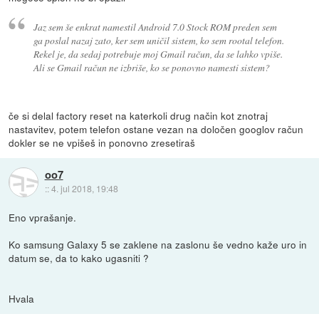
Jaz sem še enkrat namestil Android 7.0 Stock ROM preden sem
ga poslal nazaj zato, ker sem uničil sistem, ko sem rootal telefon.
Rekel je, da sedaj potrebuje moj Gmail račun, da se lahko vpiše.
Ali se Gmail račun ne izbriše, ko se ponovno namesti sistem?
če si delal factory reset na katerkoli drug način kot znotraj
nastavitev, potem telefon ostane vezan na določen googlov račun
dokler se ne vpišeš in ponovno zresetiraš
oo7
::
4. jul 2018, 19:48
Eno vprašanje.
Ko samsung Galaxy 5 se zaklene na zaslonu še vedno kaže uro in
datum se, da to kako ugasniti ?
Hvala