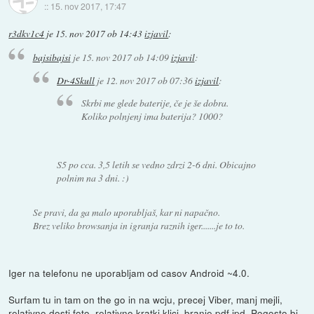
::
15. nov 2017, 17:47
r3dkv1c4
je
15. nov 2017 ob 14:43
izjavil
:
bajsibajsi
je
15. nov 2017 ob 14:09
izjavil
:
Dr-4Skull
je
12. nov 2017 ob 07:36
izjavil
:
Skrbi me glede baterije, če je še dobra.
Koliko polnjenj ima baterija? 1000?
S5 po cca. 3,5 letih se vedno zdrzi 2-6 dni. Obicajno
polnim na 3 dni. :)
Se pravi, da ga malo uporabljaš, kar ni napačno.
Brez veliko browsanja in igranja raznih iger.......je to to.
Iger na telefonu ne uporabljam od casov Android ~4.0.
Surfam tu in tam on the go in na wcju, precej Viber, manj mejli,
relativno dosti foto, relativno kratki klici, branje pdf ipd. Pogosto bi