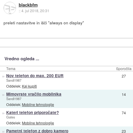
blackbfm
::
4. jul 2018, 20:31
preleti nastavitve in išči "always on display"
Vredno ogleda ...
Tema
Sporočila
»
Nov telefon do max. 200 EUR
27
Sandi1987
Oddelek:
Kaj kupiti
»
Mimovrste vračilo mobilnika
14
Sandi1987
Oddelek:
Mobilne tehnologije
»
Kateri telefon priporočate?
74
Gates
Oddelek:
Mobilne tehnologije
»
Pametni telefon z dobro kamero
23