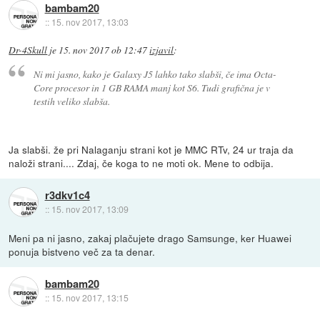
bambam20
::
15. nov 2017, 13:03
Dr-4Skull
je
15. nov 2017 ob 12:47
izjavil
:
Ni mi jasno, kako je Galaxy J5 lahko tako slabši, če ima Octa-
Core procesor in 1 GB RAMA manj kot S6. Tudi grafična je v
testih veliko slabša.
Ja slabši. že pri Nalaganju strani kot je MMC RTv, 24 ur traja da
naloži strani.... Zdaj, če koga to ne moti ok. Mene to odbija.
r3dkv1c4
::
15. nov 2017, 13:09
Meni pa ni jasno, zakaj plačujete drago Samsunge, ker Huawei
ponuja bistveno več za ta denar.
bambam20
::
15. nov 2017, 13:15