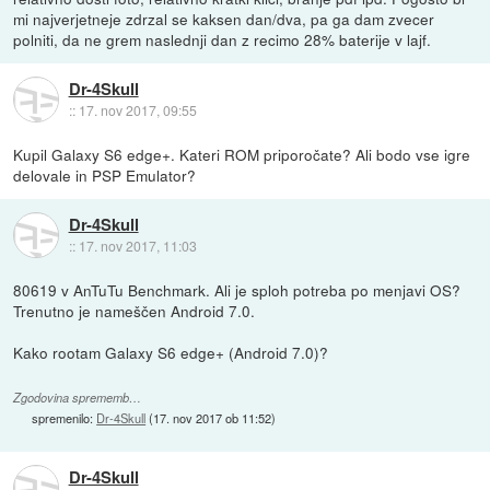
mi najverjetneje zdrzal se kaksen dan/dva, pa ga dam zvecer
polniti, da ne grem naslednji dan z recimo 28% baterije v lajf.
Dr-4Skull
::
17. nov 2017, 09:55
Kupil Galaxy S6 edge+. Kateri ROM priporočate? Ali bodo vse igre
delovale in PSP Emulator?
Dr-4Skull
::
17. nov 2017, 11:03
80619 v AnTuTu Benchmark. Ali je sploh potreba po menjavi OS?
Trenutno je nameščen Android 7.0.
Kako rootam Galaxy S6 edge+ (Android 7.0)?
Zgodovina sprememb…
spremenilo:
Dr-4Skull
(
17. nov 2017 ob 11:52
)
Dr-4Skull