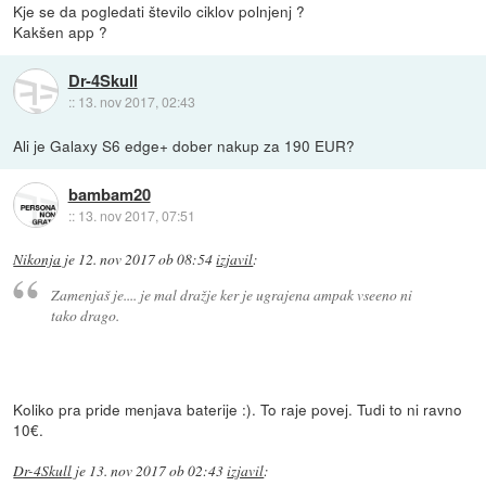
Kje se da pogledati število ciklov polnjenj ?
Kakšen app ?
Dr-4Skull
::
13. nov 2017, 02:43
Ali je Galaxy S6 edge+ dober nakup za 190 EUR?
bambam20
::
13. nov 2017, 07:51
Nikonja
je
12. nov 2017 ob 08:54
izjavil
:
Zamenjaš je.... je mal dražje ker je ugrajena ampak vseeno ni
tako drago.
Koliko pra pride menjava baterije :). To raje povej. Tudi to ni ravno
10€.
Dr-4Skull
je
13. nov 2017 ob 02:43
izjavil
: