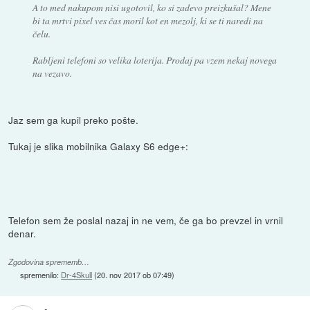
A to med nakupom nisi ugotovil, ko si zadevo preizkušal? Mene
bi ta mrtvi pixel ves čas moril kot en mezolj, ki se ti naredi na
čelu.
Rabljeni telefoni so velika loterija. Prodaj pa vzem nekaj novega
na vezavo.
Jaz sem ga kupil preko pošte.
Tukaj je slika mobilnika Galaxy S6 edge+:
Telefon sem že poslal nazaj in ne vem, če ga bo prevzel in vrnil
denar.
Zgodovina sprememb…
spremenilo:
Dr-4Skull
(
20. nov 2017 ob 07:49
)