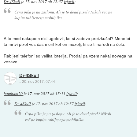
Dr-4Skull
je
17. nov 2017 ob 12:57
izjavil
:
Črna pika je na zaslonu. Ali je to dead pixel? Nikoli več ne
kupim rabljenega mobilnika.
A to med nakupom nisi ugotovil, ko si zadevo preizkušal? Mene bi
ta mrtvi pixel ves čas moril kot en mezolj, ki se ti naredi na čelu.
Rabljeni telefoni so velika loterija. Prodaj pa vzem nekaj novega na
vezavo.
Dr-4Skull
::
20. nov 2017, 07:44
bambam20
je
17. nov 2017 ob 15:11
izjavil
:
Dr-4Skull
je
17. nov 2017 ob 12:57
izjavil
:
Črna pika je na zaslonu. Ali je to dead pixel? Nikoli
več ne kupim rabljenega mobilnika.