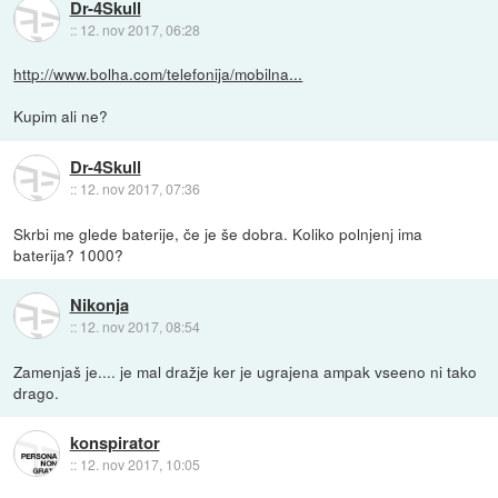
Dr-4Skull
::
12. nov 2017, 06:28
http://www.bolha.com/telefonija/mobilna...
Kupim ali ne?
Dr-4Skull
::
12. nov 2017, 07:36
Skrbi me glede baterije, če je še dobra. Koliko polnjenj ima
baterija? 1000?
Nikonja
::
12. nov 2017, 08:54
Zamenjaš je.... je mal dražje ker je ugrajena ampak vseeno ni tako
drago.
konspirator
::
12. nov 2017, 10:05