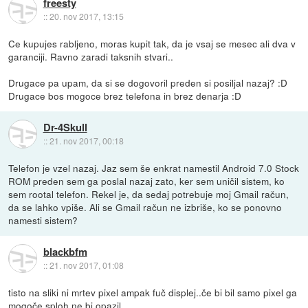
freesty
::
20. nov 2017, 13:15
Ce kupujes rabljeno, moras kupit tak, da je vsaj se mesec ali dva v
garanciji. Ravno zaradi taksnih stvari..
Drugace pa upam, da si se dogovoril preden si posiljal nazaj? :D
Drugace bos mogoce brez telefona in brez denarja :D
Dr-4Skull
::
21. nov 2017, 00:18
Telefon je vzel nazaj. Jaz sem še enkrat namestil Android 7.0 Stock
ROM preden sem ga poslal nazaj zato, ker sem uničil sistem, ko
sem rootal telefon. Rekel je, da sedaj potrebuje moj Gmail račun,
da se lahko vpiše. Ali se Gmail račun ne izbriše, ko se ponovno
namesti sistem?
blackbfm
::
21. nov 2017, 01:08
tisto na sliki ni mrtev pixel ampak fuč displej..če bi bil samo pixel ga
mogoče sploh ne bi opazil