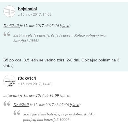
bajsibajsi
::
15. nov 2017, 14:09
Dr-4Skull
je
12. nov 2017 ob 07:36
izjavil
:
Skrbi me glede baterije, če je še dobra. Koliko polnjenj ima
baterija? 1000?
S5 po cca. 3,5 letih se vedno zdrzi 2-6 dni. Obicajno polnim na 3
dni. :)
r3dkv1c4
::
15. nov 2017, 14:43
bajsibajsi
je
15. nov 2017 ob 14:09
izjavil
:
Dr-4Skull
je
12. nov 2017 ob 07:36
izjavil
:
Skrbi me glede baterije, če je še dobra. Koliko
polnjenj ima baterija? 1000?