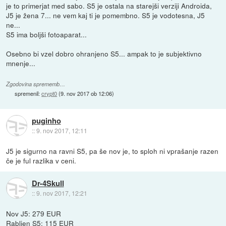
je to primerjat med sabo. S5 je ostala na starejši verziji Androida,
J5 je žena 7... ne vem kaj ti je pomembno. S5 je vodotesna, J5
ne...
S5 ima boljši fotoaparat...
Osebno bi vzel dobro ohranjeno S5... ampak to je subjektivno
mnenje...
Zgodovina sprememb…
spremenil:
crypt0
(
9. nov 2017 ob 12:06
)
puginho
::
9. nov 2017, 12:11
J5 je sigurno na ravni S5, pa še nov je, to sploh ni vprašanje razen
če je ful razlika v ceni.
Dr-4Skull
::
9. nov 2017, 12:21
Nov J5: 279 EUR
Rabljen S5: 115 EUR