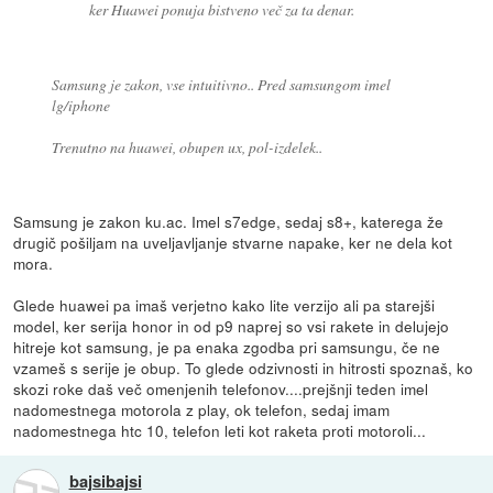
ker Huawei ponuja bistveno več za ta denar.
Samsung je zakon, vse intuitivno.. Pred samsungom imel
lg/iphone
Trenutno na huawei, obupen ux, pol-izdelek..
Samsung je zakon ku.ac. Imel s7edge, sedaj s8+, katerega že
drugič pošiljam na uveljavljanje stvarne napake, ker ne dela kot
mora.
Glede huawei pa imaš verjetno kako lite verzijo ali pa starejši
model, ker serija honor in od p9 naprej so vsi rakete in delujejo
hitreje kot samsung, je pa enaka zgodba pri samsungu, če ne
vzameš s serije je obup. To glede odzivnosti in hitrosti spoznaš, ko
skozi roke daš več omenjenih telefonov....prejšnji teden imel
nadomestnega motorola z play, ok telefon, sedaj imam
nadomestnega htc 10, telefon leti kot raketa proti motoroli...
bajsibajsi