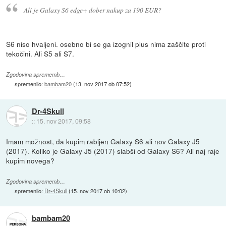
Ali je Galaxy S6 edge+ dober nakup za 190 EUR?
S6 niso hvaljeni. osebno bi se ga izognil plus nima zaščite proti
tekočini. Ali S5 ali S7.
Zgodovina sprememb…
spremenilo:
bambam20
(
13. nov 2017 ob 07:52
)
Dr-4Skull
::
15. nov 2017, 09:58
Imam možnost, da kupim rabljen Galaxy S6 ali nov Galaxy J5
(2017). Koliko je Galaxy J5 (2017) slabši od Galaxy S6? Ali naj raje
kupim novega?
Zgodovina sprememb…
spremenilo:
Dr-4Skull
(
15. nov 2017 ob 10:02
)
bambam20