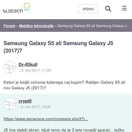
☰
Forum
»
Mobilne tehnologije
»
Samsung Galaxy S5 ali Samsung Galaxy J5 (2017)?
Samsung Galaxy S5 ali Samsung Galaxy J5
(2017)?
Dr-4Skull
::
9. nov 2017, 11:39
Kateri je boljši oziroma katerega naj kupim? Rabljen Galaxy S5 ali
nov Galaxy J5 (2017)?
crypt0
::
9. nov 2017, 12:05
https://www.gsmarena.com/compare.php3?i...
J5 ima slabši ekran, kljub temu da je 3 leta novejši aparat... težko