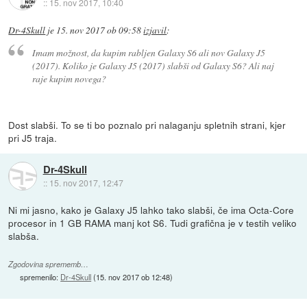
::
15. nov 2017, 10:40
Dr-4Skull
je
15. nov 2017 ob 09:58
izjavil
:
Imam možnost, da kupim rabljen Galaxy S6 ali nov Galaxy J5
(2017). Koliko je Galaxy J5 (2017) slabši od Galaxy S6? Ali naj
raje kupim novega?
Dost slabši. To se ti bo poznalo pri nalaganju spletnih strani, kjer
pri J5 traja.
Dr-4Skull
::
15. nov 2017, 12:47
Ni mi jasno, kako je Galaxy J5 lahko tako slabši, če ima Octa-Core
procesor in 1 GB RAMA manj kot S6. Tudi grafična je v testih veliko
slabša.
Zgodovina sprememb…
spremenilo:
Dr-4Skull
(
15. nov 2017 ob 12:48
)