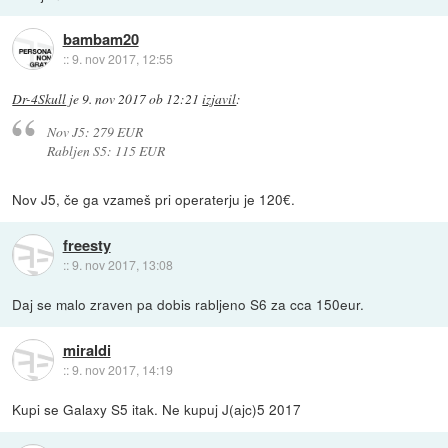
bambam20
::
9. nov 2017, 12:55
Dr-4Skull
je
9. nov 2017 ob 12:21
izjavil
:
Nov J5: 279 EUR
Rabljen S5: 115 EUR
Nov J5, če ga vzameš pri operaterju je 120€.
freesty
::
9. nov 2017, 13:08
Daj se malo zraven pa dobis rabljeno S6 za cca 150eur.
miraldi
::
9. nov 2017, 14:19
Kupi se Galaxy S5 itak. Ne kupuj J(ajc)5 2017