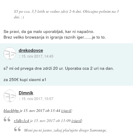
S5 po cca. 3,5 letih se vedno zdrzi 2-6 dni. Obicajno polnim na 3
dni. :)
Se pravi, da ga malo uporabljaš, kar ni napačno.
Brez veliko browsanja in igranja raznih iger.......je to to.
drekodovce
::
15. nov 2017, 14:45
s7 mi od prvega dne zdrži 20 ur. Uporaba cca 2 uri na dan.
za 250€ kupi xiaomi a1
Dimnik
::
15. nov 2017, 15:57
blackbfm
je
15. nov 2017 ob 13:44
izjavil
:
r3dkv1c4
je
15. nov 2017 ob 13:09
izjavil
:
Meni pa ni jasno, zakaj plačujete drago Samsunge,