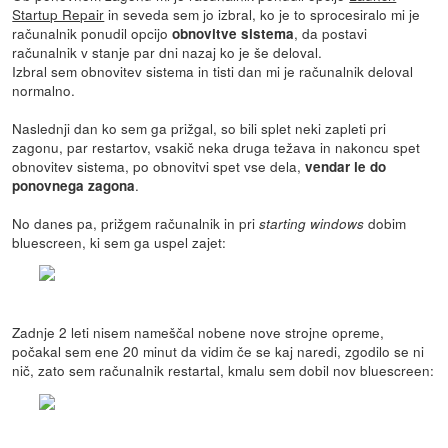
Startup Repair
in seveda sem jo izbral, ko je to sprocesiralo mi je
računalnik ponudil opcijo
, da postavi
obnovitve sistema
računalnik v stanje par dni nazaj ko je še deloval.
Izbral sem obnovitev sistema in tisti dan mi je računalnik deloval
normalno.
Naslednji dan ko sem ga prižgal, so bili splet neki zapleti pri
zagonu, par restartov, vsakič neka druga težava in nakoncu spet
obnovitev sistema, po obnovitvi spet vse dela,
vendar le do
.
ponovnega zagona
No danes pa, prižgem računalnik in pri
dobim
starting windows
bluescreen, ki sem ga uspel zajet:
Zadnje 2 leti nisem nameščal nobene nove strojne opreme,
počakal sem ene 20 minut da vidim če se kaj naredi, zgodilo se ni
nič, zato sem računalnik restartal, kmalu sem dobil nov bluescreen: