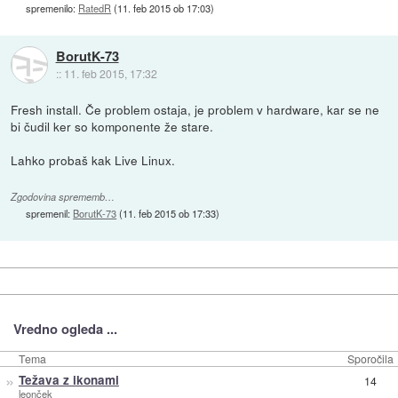
spremenilo:
RatedR
(
11. feb 2015 ob 17:03
)
BorutK-73
::
11. feb 2015, 17:32
Fresh install. Če problem ostaja, je problem v hardware, kar se ne
bi čudil ker so komponente že stare.
Lahko probaš kak Live Linux.
Zgodovina sprememb…
spremenil:
BorutK-73
(
11. feb 2015 ob 17:33
)
Vredno ogleda ...
Tema
Sporočila
»
Težava z ikonami
14
leonček