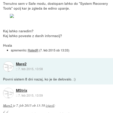
Trenutno sem v Safe modu, dostopam lahko do "System Recovery
Tools" opcij kar je zgleda še edino upanje.
Kaj lahko naredim?
Kaj lahko poveste z danih informacij?
Hvala
spremenilo:
RatedR
(
7. feb 2015 ob 13:33
)
Mare2
::
7. feb 2015, 13:58
Povrni sistem 8 dni nazaj, ko je še delovalo. :)
MStrix
::
7. feb 2015, 13:59
Mare2
je
7. feb 2015 ob 13:58
izjavil
: