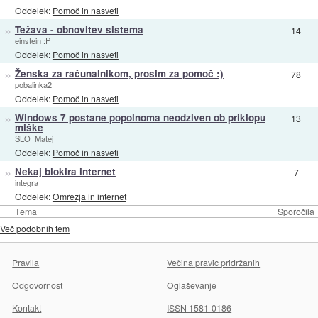
Oddelek:
Pomoč in nasveti
»
Težava - obnovitev sistema
14
einstein :P
Oddelek:
Pomoč in nasveti
»
Ženska za računalnikom, prosim za pomoč :)
78
pobalinka2
Oddelek:
Pomoč in nasveti
»
Windows 7 postane popolnoma neodziven ob priklopu
13
miške
SLO_Matej
Oddelek:
Pomoč in nasveti
»
Nekaj blokira internet
7
integra
Oddelek:
Omrežja in internet
Tema
Sporočila
Več podobnih tem
Pravila
Večina pravic pridržanih
Odgovornost
Oglaševanje
Kontakt
ISSN 1581-0186