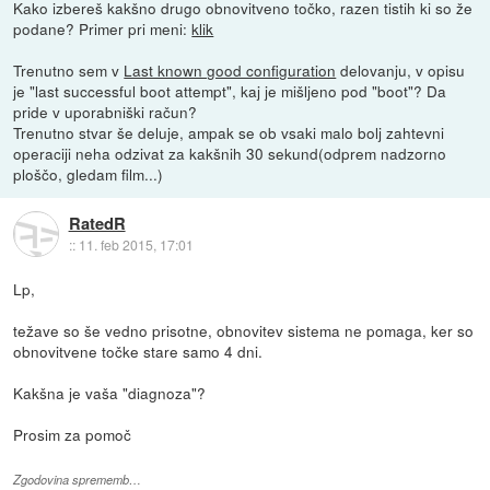
Kako izbereš kakšno drugo obnovitveno točko, razen tistih ki so že
podane? Primer pri meni:
klik
Trenutno sem v
Last known good configuration
delovanju, v opisu
je "last successful boot attempt", kaj je mišljeno pod "boot"? Da
pride v uporabniški račun?
Trenutno stvar še deluje, ampak se ob vsaki malo bolj zahtevni
operaciji neha odzivat za kakšnih 30 sekund(odprem nadzorno
ploščo, gledam film...)
RatedR
::
11. feb 2015, 17:01
Lp,
težave so še vedno prisotne, obnovitev sistema ne pomaga, ker so
obnovitvene točke stare samo 4 dni.
Kakšna je vaša "diagnoza"?
Prosim za pomoč
Zgodovina sprememb…