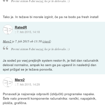
Povrni sistem 8 dni nazaj, ko je še delovalo. :)
Tako je. In težave bi morale izginit, če pa ne bodo pa fresh install
RatedR
::
7. feb 2015, 14:18
Mare2
je
7. feb 2015 ob 13:58
izjavil
:
Povrni sistem 8 dni nazaj, ko je še delovalo. :)
Ja sodeč po vsej prejšnjih system restor-ih, je tisti dan računalnik
deloval normalno, ampak ko sem ga pa ugasnil in naslednji dan
spet prižgal se je težava ponovila.
Mare2
::
7. feb 2015, 14:29
Ponavadi je najceneje odpraviti (izključiti) programske napake.
Šele nato preveriti komponente računalnika: ramčki, napajalnik,
plošča, grafična.