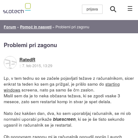
☰
Forum
»
Pomoč in nasveti
»
Problemi pri zagonu
Problemi pri zagonu
RatedR
::
7. feb 2015, 13:29
Lp, v tem tednu so se začele pojavljati težave z računalnikom, sicer
enkrat ta teden ko sem ga prižgal, je prišlo samo do
starting
windows
screena, nato pa samo še črn zaslon.
Mislil sem da je to neka občasna težava, ki se zgodi vsake 3
mesece, zato sem restartal komp in stvar je spet delala.
Nato čez kakšen dan, dva, ko sem uporabljaj računalnik, se mi ob
normalni uporabi prikaže
, ki se je še tisto sekundo
bluescreen
ugasnil in računalnik se je restartal.
Ob ponovnem zagonu mi je računalnik ponudil opcijo
Launch