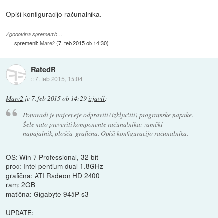
Opiši konfiguracijo računalnika.
Zgodovina sprememb…
spremenil:
Mare2
(
7. feb 2015 ob 14:30
)
RatedR
::
7. feb 2015, 15:04
Mare2
je
7. feb 2015 ob 14:29
izjavil
:
Ponavadi je najceneje odpraviti (izključiti) programske napake.
Šele nato preveriti komponente računalnika: ramčki,
napajalnik, plošča, grafična. Opiši konfiguracijo računalnika.
OS: Win 7 Professional, 32-bit
proc: Intel pentium dual 1.8GHz
grafična: ATI Radeon HD 2400
ram: 2GB
matična: Gigabyte 945P s3
______________________________________________________
UPDATE: