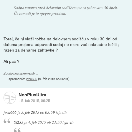
Sodno varstvo pred delovnim sodiščem mora zahtevat v 30 dneh.
Če zamudi je to njegov problem.
Torej, če ni vložil tožbe na delovnem sodišču v roku 30 dni od
datuma prejema odpovedi sedaj ne more več naknadno tožiti ;
razen za denarne zahtevke ?
Ali pač ?
Zgodovina sprememb…
spremenilo:
joza666
(
5. feb 2015 ob 06:01
)
NonPlusUltra
::
5. feb 2015, 06:25
joza666
je
5. feb 2015 ob 05:59
izjavil
:
St235
je
4. feb 2015 ob 23:50
izjavil
: