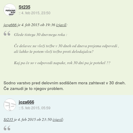
St235
::
4. feb 2015, 23:50
joza666
je
4. feb 2015 ob 19:36
izjavil
:
Glede tistega 30 dnevnega roka :
Če delavec ne vloži tožbe v 30 dneh od dneva prejema odpovedi ,
ali lahko še potem vloži tožbo proti delodajalcu?
Kaj pa če so v odpovedi napake, rok 30 dni pa je potekel ??
Sodno varstvo pred delovnim sodiščem mora zahtevat v 30 dneh.
Če zamudi je to njegov problem.
joza666
::
5. feb 2015, 05:59
St235
je
4. feb 2015 ob 23:50
izjavil
: