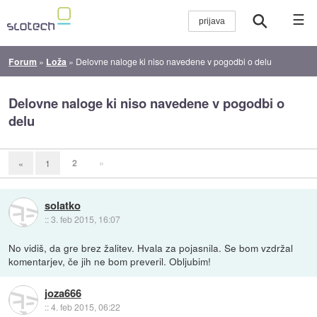
☰
Forum
»
Loža
»
Delovne naloge ki niso navedene v pogodbi o delu
Delovne naloge ki niso navedene v pogodbi o
delu
2
»
«
1
solatko
::
3. feb 2015, 16:07
No vidiš, da gre brez žalitev. Hvala za pojasnila. Se bom vzdržal
komentarjev, če jih ne bom preveril. Obljubim!
joza666
::
4. feb 2015, 06:22