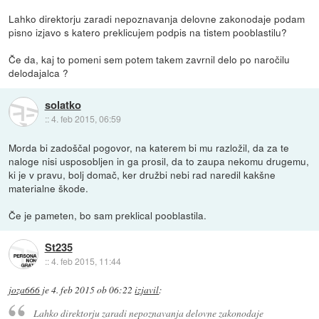
Lahko direktorju zaradi nepoznavanja delovne zakonodaje podam
pisno izjavo s katero preklicujem podpis na tistem pooblastilu?
Če da, kaj to pomeni sem potem takem zavrnil delo po naročilu
delodajalca ?
solatko
::
4. feb 2015, 06:59
Morda bi zadoščal pogovor, na katerem bi mu razložil, da za te
naloge nisi usposobljen in ga prosil, da to zaupa nekomu drugemu,
ki je v pravu, bolj domač, ker družbi nebi rad naredil kakšne
materialne škode.
Če je pameten, bo sam preklical pooblastila.
St235
::
4. feb 2015, 11:44
joza666
je
4. feb 2015 ob 06:22
izjavil
:
Lahko direktorju zaradi nepoznavanja delovne zakonodaje