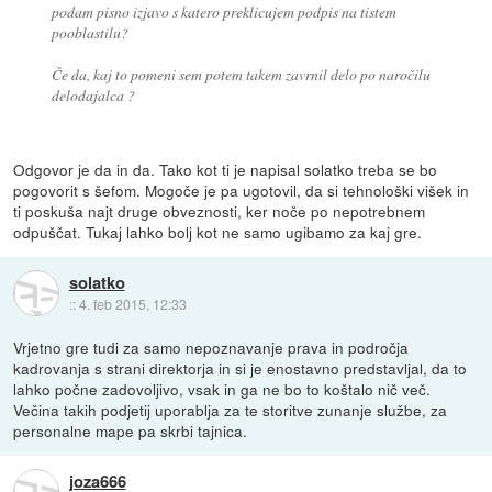
podam pisno izjavo s katero preklicujem podpis na tistem
pooblastilu?
Če da, kaj to pomeni sem potem takem zavrnil delo po naročilu
delodajalca ?
Odgovor je da in da. Tako kot ti je napisal solatko treba se bo
pogovorit s šefom. Mogoče je pa ugotovil, da si tehnološki višek in
ti poskuša najt druge obveznosti, ker noče po nepotrebnem
odpuščat. Tukaj lahko bolj kot ne samo ugibamo za kaj gre.
solatko
::
4. feb 2015, 12:33
Vrjetno gre tudi za samo nepoznavanje prava in področja
kadrovanja s strani direktorja in si je enostavno predstavljal, da to
lahko počne zadovoljivo, vsak in ga ne bo to koštalo nič več.
Večina takih podjetij uporablja za te storitve zunanje službe, za
personalne mape pa skrbi tajnica.
joza666