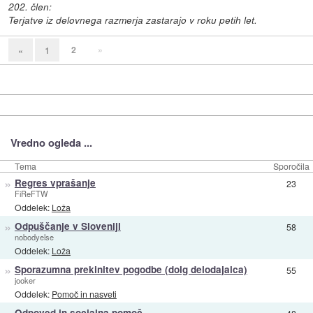
202. člen:
Terjatve iz delovnega razmerja zastarajo v roku petih let.
2
»
«
1
Vredno ogleda ...
Tema
Sporočila
»
Regres vprašanje
23
FiReFTW
Oddelek:
Loža
»
Odpuščanje v Sloveniji
58
nobodyelse
Oddelek:
Loža
»
Sporazumna prekinitev pogodbe (dolg delodajalca)
55
jooker
Oddelek:
Pomoč in nasveti
Odpoved in socialna pomoč