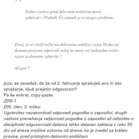
Sodno varstvo pred delovnim sodiščem mora
zahtevat v 30 dneh. Če zamudi je to njegov problem.
Torej, če ni vložil tožbe na delovnem sodišču v roku 30 dni od
datuma prejema odpovedi sedaj ne more več naknadno tožiti ;
razen za denarne zahtevke ?
Ali pač ?
joza, se zavedaš, da že od 2. februarja sprašuješ eno in isto
vprašanje, kljub prejetim odgovorom?
Pa še enkrat, copy-paste:
ZDR-1
200. člen, 3. točka:
Ugotovitev nezakonitosti odpovedi pogodbe o zaposlitvi, drugih
načinov prenehanja veljavnosti pogodbe o zaposlitvi ali odločitev o
disciplinski odgovornosti delavca lahko delavec zahteva v roku 30
dni od dneva vročitve oziroma od dneva, ko je zvedel za kršitev
pravice, pred pristojnim delovnim sodiščem