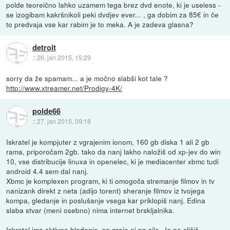
polde teoreično lahko uzamem tega brez dvd enote, ki je useless -
se izogibam kakršnikoli peki dvdjev ever... , ga dobim za 85€ in če
to predvaja vse kar rabim je to meka. A je zadeva glasna?
detroit
::
26. jan 2015, 15:29
sorry da že spamam... a je močno slabši kot tale ?
http://www.xtreamer.net/Prodigy-4K/
polde66
::
27. jan 2015, 09:18
Iskratel je kompjuter z vgrajenim ionom, 160 gb diska 1 ali 2 gb
rama, priporočam 2gb. tako da nanj lakho naložiš od xp-jev do win
10, vse distribucije linuxa in openelec, ki je mediacenter xbmc tudi
android 4.4 sem dal nanj.
Xbmc je komplexen program, ki ti omogoča stremanje filmov in tv
nanizank direkt z neta (adijo torent) sheranje filmov iz tvojega
kompa, gledanje in poslušanje vsega kar priklopiš nanj. Edina
slaba stvar (meni osebno) nima internet brskljalnika.
Iskratel ima aktivno hladenje, se greje ni pa sile. Jo ne slišiš.