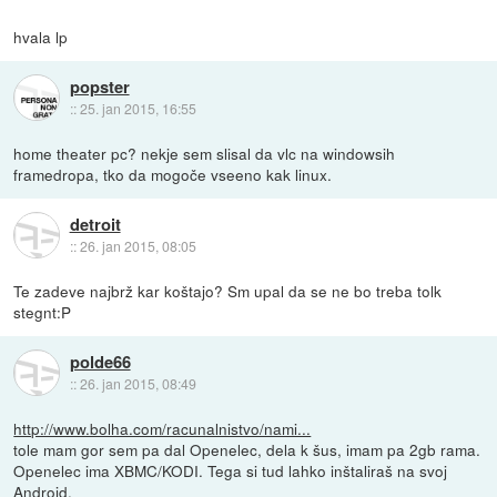
hvala lp
popster
::
25. jan 2015, 16:55
home theater pc? nekje sem slisal da vlc na windowsih
framedropa, tko da mogoče vseeno kak linux.
detroit
::
26. jan 2015, 08:05
Te zadeve najbrž kar koštajo? Sm upal da se ne bo treba tolk
stegnt:P
polde66
::
26. jan 2015, 08:49
http://www.bolha.com/racunalnistvo/nami...
tole mam gor sem pa dal Openelec, dela k šus, imam pa 2gb rama.
Openelec ima XBMC/KODI. Tega si tud lahko inštaliraš na svoj
Android.