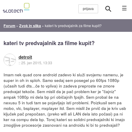
☰
Forum
»
Zvok in slika
»
kateri tv predvajalnik za filme kupit?
kateri tv predvajalnik za filme kupit?
detroit
::
25. jan 2015, 13:33
Imam nek quad core android zadevo ki služi svojemu namenu, je
super in oh in sploh. Samo sedaj sem posegel po 60fps 1080p
(učasih tudi dts...če to vpliva) in zadeva preproste ne zmore
predvajat tekoče. Sem mislil da je pač problem ker je "čajniz"
ampak 1080p mi dela bp pri običajnih fpsjih. Sem probal še na
nexusu 5 in tudi tam se pojavljajo isti problemi. Poizkusil sem pa
mobo, vlc, bsplayer, mxplayer itd. Sem mislil že prvič da je kriv usb
ključek pač prepočasn, (preko wifi ali LAN dela isto počasi) pa ni
ker na compu dela bp. Torej kateri so solidni predvajalniki ki imajo
zmogljive procesorje zasnovani na androidu ki bi to predvajali?