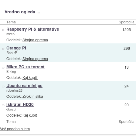
Vredno ogleda ...
Tema
Sporočila
»
Raspberry Pi & alternative
1205
mirch
Oddelek:
Strojna oprema
»
Orange PI
296
Robi :P
Oddelek:
Strojna oprema
»
Mikro PC za torrent
13
B-king
Oddelek:
Kaj kupiti
»
Ubuntu na mini pc
24
robertus23
Oddelek:
Zvok in slika
»
Iskratel HD30
20
dkozuh
Oddelek:
Kaj kupiti
Tema
Sporočila
Več podobnih tem