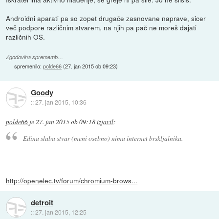
Androidni aparati pa so zopet drugače zasnovane naprave, sicer
več podpore različnim stvarem, na njih pa pač ne moreš dajati
različnih OS.
Zgodovina sprememb…
spremenilo:
polde66
(
27. jan 2015 ob 09:23
)
Goody
::
27. jan 2015, 10:36
polde66
je
27. jan 2015 ob 09:18
izjavil
:
Edina slaba stvar (meni osebno) nima internet brskljalnika.
http://openelec.tv/forum/chromium-brows...
detroit
::
27. jan 2015, 12:25