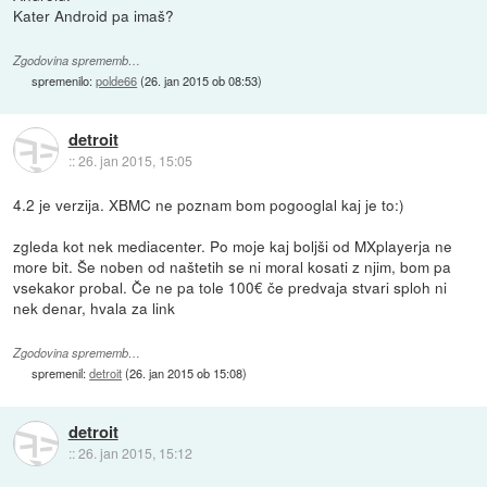
Kater Android pa imaš?
Zgodovina sprememb…
spremenilo:
polde66
(
26. jan 2015 ob 08:53
)
detroit
::
26. jan 2015, 15:05
4.2 je verzija. XBMC ne poznam bom pogooglal kaj je to:)
zgleda kot nek mediacenter. Po moje kaj boljši od MXplayerja ne
more bit. Še noben od naštetih se ni moral kosati z njim, bom pa
vsekakor probal. Če ne pa tole 100€ če predvaja stvari sploh ni
nek denar, hvala za link
Zgodovina sprememb…
spremenil:
detroit
(
26. jan 2015 ob 15:08
)
detroit
::
26. jan 2015, 15:12