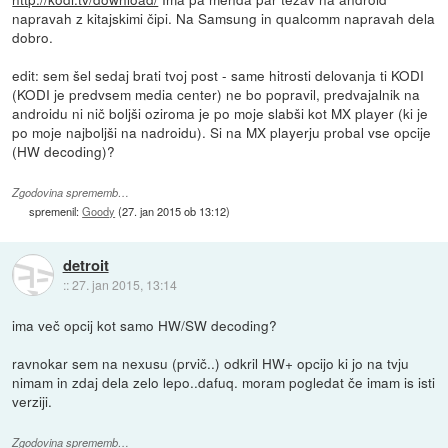
napravah z kitajskimi čipi. Na Samsung in qualcomm napravah dela
dobro.
edit: sem šel sedaj brati tvoj post - same hitrosti delovanja ti KODI
(KODI je predvsem media center) ne bo popravil, predvajalnik na
androidu ni nič boljši oziroma je po moje slabši kot MX player (ki je
po moje najboljši na nadroidu). Si na MX playerju probal vse opcije
(HW decoding)?
Zgodovina sprememb…
spremenil:
Goody
(
27. jan 2015 ob 13:12
)
detroit
::
27. jan 2015, 13:14
ima več opcij kot samo HW/SW decoding?
ravnokar sem na nexusu (prvič..) odkril HW+ opcijo ki jo na tvju
nimam in zdaj dela zelo lepo..dafuq. moram pogledat če imam is isti
verziji.
Zgodovina sprememb…