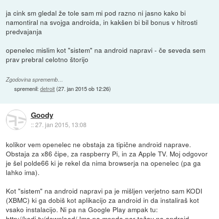
ja cink sm gledal že tole sam mi pod razno ni jasno kako bi
namontiral na svojga androida, in kakšen bi bil bonus v hitrosti
predvajanja
openelec mislim kot "sistem" na android napravi - če seveda sem
prav prebral celotno štorijo
Zgodovina sprememb…
spremenil:
detroit
(
27. jan 2015 ob 12:26
)
Goody
::
27. jan 2015, 13:08
kolikor vem openelec ne obstaja za tipične android naprave.
Obstaja za x86 čipe, za raspberry Pi, in za Apple TV. Moj odgovor
je šel polde66 ki je rekel da nima browserja na openelec (pa ga
lahko ima).
Kot "sistem" na android napravi pa je mišljen verjetno sam KODI
(XBMC) ki ga dobiš kot aplikacijo za android in da instaliraš kot
vsako instalacijo. Ni pa na Google Play ampak tu:
http://kodi.tv/download/
Ima pa menda par težav na android