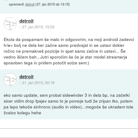
spremenil:
detroit
(
27. jan 2015 ob 13:15
)
detroit
::
27. jan 2015, 19:33
Ekola da pospamam še malo in odgovorim, na moji android zadevci
h/w+ bolj ne dela ker začne samo predvajat in se ustavi dokler
ročno ne premakneš pozicije in spet samo začne in ustavi... Še
vedno iščem bah...Jutri sporočim še če je star model streamerja
sposoben tega in pridem potočit solze sem:)
detroit
::
31. jan 2015, 00:18
eko samo update, sem probal sidewinder 3 in dela bp, na začetki
sicer vidim drop fpsjev samo to je pomoje tudi že zripan tko, potem
pa lepo tekoče sinhrono (audio in video)...mogoče še ukradem tole
žvalco kolegu hehe